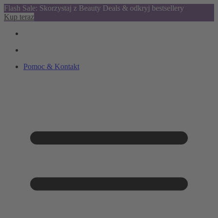
Flash Sale: Skorzystaj z Beauty Deals & odkryj bestsellery
Kup teraz
Pomoc & Kontakt