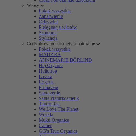
Włosy
Pokaż wszystkie
Zabarwienie
Odżywka
Pielęgnacja włosów
Szampon
Stylizacja
Certyfikowane kosmetyki naturalne
Pokaż wszystkie
MÁDARA
ANNEMARIE BÖRLIND
Hej Organic
Heliotrop
Lavera
Logona
Primavera
Santaverde
Sante Naturkosmetik
Tautropfen
We Love The Planet
Weleda
Mukti Organics
Cattier
GG's True Organics