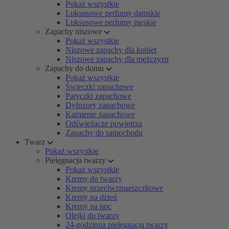
Pokaż wszystkie
Luksusowe perfumy damskie
Luksusowe perfumy męskie
Zapachy niszowe
Pokaż wszystkie
Niszowe zapachy dla kobiet
Niszowe zapachy dla mężczyzn
Zapachy do domu
Pokaż wszystkie
Świeczki zapachowe
Patyczki zapachowe
Dyfuzory zapachowe
Kamienie zapachowe
Odświeżacze powietrza
Zapachy do samochodu
Twarz
Pokaż wszystkie
Pielęgnacja twarzy
Pokaż wszystkie
Kremy do twarzy
Kremy przeciwzmarszczkowe
Kremy na dzień
Kremy na noc
Olejki do twarzy
24-godzinna pielęgnacja twarzy