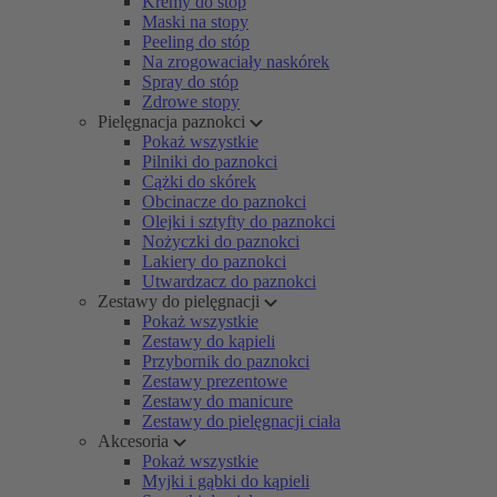
Kremy do stóp
Maski na stopy
Peeling do stóp
Na zrogowaciały naskórek
Spray do stóp
Zdrowe stopy
Pielęgnacja paznokci
Pokaż wszystkie
Pilniki do paznokci
Cążki do skórek
Obcinacze do paznokci
Olejki i sztyfty do paznokci
Nożyczki do paznokci
Lakiery do paznokci
Utwardzacz do paznokci
Zestawy do pielęgnacji
Pokaż wszystkie
Zestawy do kąpieli
Przybornik do paznokci
Zestawy prezentowe
Zestawy do manicure
Zestawy do pielęgnacji ciała
Akcesoria
Pokaż wszystkie
Myjki i gąbki do kąpieli