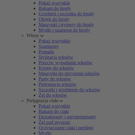
Pokaż wszystkie
Balsam do brody
Grzebień i szczotka do brody
Olejek do brody
Maszynki i trymery do brody
Mydło i szampon do brody
Włosy
Pokaż wszystkie
Szampony
Pomada
Stylizacja włosów
Przeciw wypadaniu włosów
Kremy do włosów
Maszynki do strzyżenia włosów
Pasty do włosów
Pielęgnacja włosów
Szczotki i grzebienie do włosów
Żel do włosów
Pielęgnacja ciała
Pokaż wszystkie
Balsam do ciała
Dezodoranty i antyperspiranty
Żel pod prysznic
Oczyszczanie ciała i peelingi
Mydło