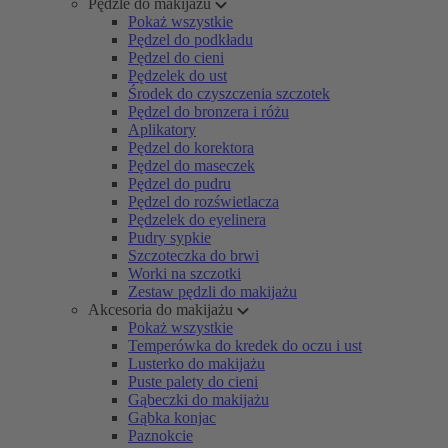
Pędzle do makijażu
Pokaż wszystkie
Pędzel do podkładu
Pędzel do cieni
Pędzelek do ust
Środek do czyszczenia szczotek
Pędzel do bronzera i różu
Aplikatory
Pędzel do korektora
Pędzel do maseczek
Pędzel do pudru
Pędzel do rozświetlacza
Pędzelek do eyelinera
Pudry sypkie
Szczoteczka do brwi
Worki na szczotki
Zestaw pędzli do makijażu
Akcesoria do makijażu
Pokaż wszystkie
Temperówka do kredek do oczu i ust
Lusterko do makijażu
Puste palety do cieni
Gąbeczki do makijażu
Gąbka konjac
Paznokcie