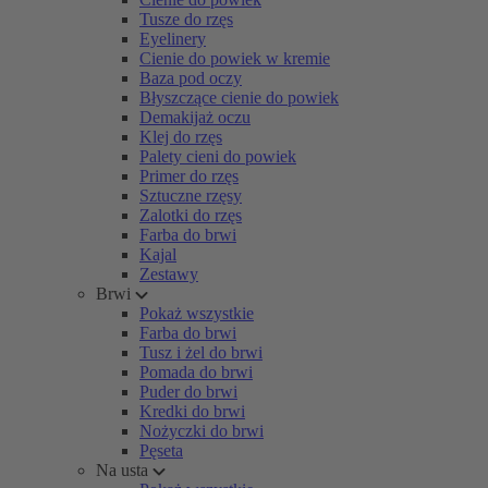
Tusze do rzęs
Eyelinery
Cienie do powiek w kremie
Baza pod oczy
Błyszczące cienie do powiek
Demakijaż oczu
Klej do rzęs
Palety cieni do powiek
Primer do rzęs
Sztuczne rzęsy
Zalotki do rzęs
Farba do brwi
Kajal
Zestawy
Brwi
Pokaż wszystkie
Farba do brwi
Tusz i żel do brwi
Pomada do brwi
Puder do brwi
Kredki do brwi
Nożyczki do brwi
Pęseta
Na usta