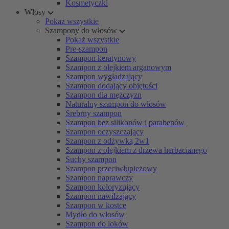
Kosmetyczki
Włosy
Pokaż wszystkie
Szampony do włosów
Pokaż wszystkie
Pre-szampon
Szampon keratynowy
Szampon z olejkiem arganowym
Szampon wygładzający
Szampon dodający objętości
Szampon dla mężczyzn
Naturalny szampon do włosów
Srebrny szampon
Szampon bez silikonów i parabenów
Szampon oczyszczający
Szampon z odżywką 2w1
Szampon z olejkiem z drzewa herbacianego
Suchy szampon
Szampon przeciwłupieżowy
Szampon naprawczy
Szampon koloryzujący
Szampon nawilżający
Szampon w kostce
Mydło do włosów
Szampon do loków