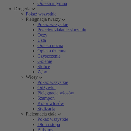
Opieka intymna
Drogeria
Pokaż wszystkie
Pielęgnacja twarzy
Pokaż wszystkie
Przeciwdziałanie starzeniu
Oczy
Usta
Opieka nocna
Opieka dzienna
Czyszczenie
Golenie
Słońce
Zęby
Włosy
Pokaż wszystkie
Odżywka
Pielęgnacja włosów
Szampon
Kolor włosów
Stylizacja
Pielęgnacja ciała
Pokaż wszystkie
Dłoń i stopa
Balsamy