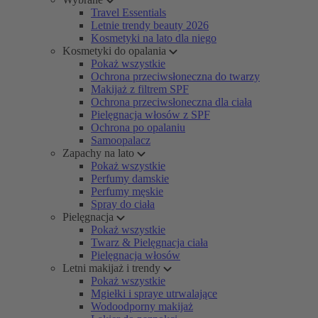
Travel Essentials
Letnie trendy beauty 2026
Kosmetyki na lato dla niego
Kosmetyki do opalania
Pokaż wszystkie
Ochrona przeciwsłoneczna do twarzy
Makijaż z filtrem SPF
Ochrona przeciwsłoneczna dla ciała
Pielęgnacja włosów z SPF
Ochrona po opalaniu
Samoopalacz
Zapachy na lato
Pokaż wszystkie
Perfumy damskie
Perfumy męskie
Spray do ciała
Pielęgnacja
Pokaż wszystkie
Twarz & Pielęgnacja ciała
Pielęgnacja włosów
Letni makijaż i trendy
Pokaż wszystkie
Mgiełki i spraye utrwalające
Wodoodporny makijaż