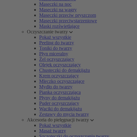
Maseczki na noc
Maseczki na wągry
Maseczki przeciw pryszczom
Maseczki przeciwstarzeniowe
Maski rozświetlające
Oczyszczanie twarzy
Pokaż wszystkie
Peeling do twarzy
Toniki do twarzy
Płyn miceralny
Żel oczyszczający
Olejek oczyszczający
Chusteczki do demakijażu
Krem oczyszczający
Mleczko oczyszczające
Mydło do twarzy
Pianka oczyszczająca
Płyny do demakijażu
Puder oczyszczający
Waciki do demakijażu
Zestawy do mycia twarzy
Akcesoria do pielęgnacji twarzy
Pokaż wszystkie
Masaż twarzy
Szczoteczki do oczyszczania twarzy