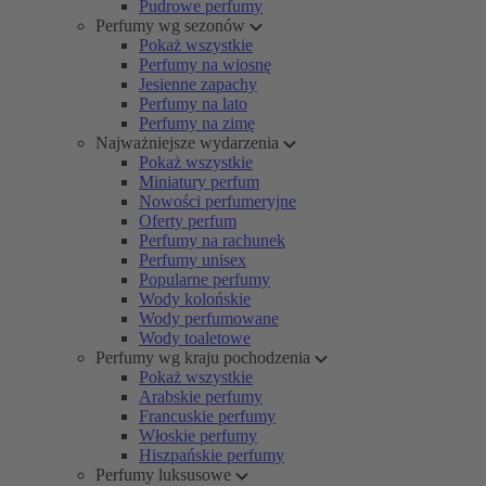
Pudrowe perfumy
Perfumy wg sezonów
Pokaż wszystkie
Perfumy na wiosnę
Jesienne zapachy
Perfumy na lato
Perfumy na zimę
Najważniejsze wydarzenia
Pokaż wszystkie
Miniatury perfum
Nowości perfumeryjne
Oferty perfum
Perfumy na rachunek
Perfumy unisex
Popularne perfumy
Wody kolońskie
Wody perfumowane
Wody toaletowe
Perfumy wg kraju pochodzenia
Pokaż wszystkie
Arabskie perfumy
Francuskie perfumy
Włoskie perfumy
Hiszpańskie perfumy
Perfumy luksusowe