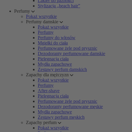
Lakier do paznokci
Stylizacja „beach hair”
Perfumy
Pokaż wszystkie
Perfumy damskie
Pokaż wszystkie
Perfumy
Perfumy do włosów
Mgiełki do ciała
Perfumowane żele pod prysznic
Dezodoranty perfumowane damskie
Pielęgnacja ciała
Mydła zapachowe
Zestawy perfum damskich
Zapachy dla mężczyzn
Pokaż wszystkie
Perfumy
After-shave
Pielęgnacja ciała
Perfumowane żele pod prysznic
Dezodoranty perfumowane męskie
Mydła zapachowe
Zestawy perfum męskich
Zapachy perfum
Pokaż wszystkie