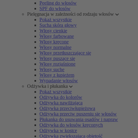
Peeling do włosów
SPF do włosów
Pielęgnacja w zależności od rodzaju włosów
Pokaż wszystkie
Sucha skóra głowy
Włosy cienkie
Włosy farbowane
Włosy kręcone
Włosy normalne
Włosy przetłuszczające się
Włosy puszące się
Włosy rozjaśnione
Włosy suche
Włosy z łupieżem
Wypadanie włosów
Odżywka i płukanka
Pokaż wszystkie
Odżywka do kolorów
Odżywka nawilżająca
Odżywka przeciwłupieżowa
Odżywka przeciw puszeniu się włosów
Płukanka do usuwania osadów i napraw
Odżywka do włosów kręconych
Odżywka w kostce
Odżywka zwiększająca objętość