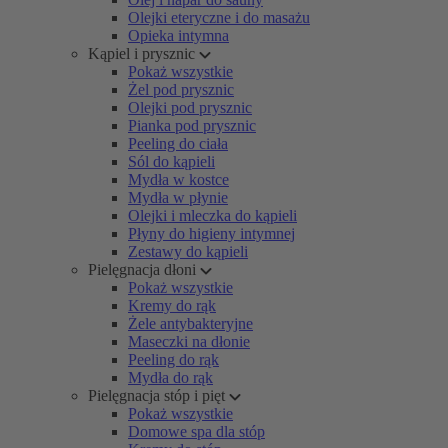
Olejki eteryczne i do masażu
Opieka intymna
Kąpiel i prysznic
Pokaż wszystkie
Żel pod prysznic
Olejki pod prysznic
Pianka pod prysznic
Peeling do ciała
Sól do kąpieli
Mydła w kostce
Mydła w płynie
Olejki i mleczka do kąpieli
Płyny do higieny intymnej
Zestawy do kąpieli
Pielęgnacja dłoni
Pokaż wszystkie
Kremy do rąk
Żele antybakteryjne
Maseczki na dłonie
Peeling do rąk
Mydła do rąk
Pielęgnacja stóp i pięt
Pokaż wszystkie
Domowe spa dla stóp