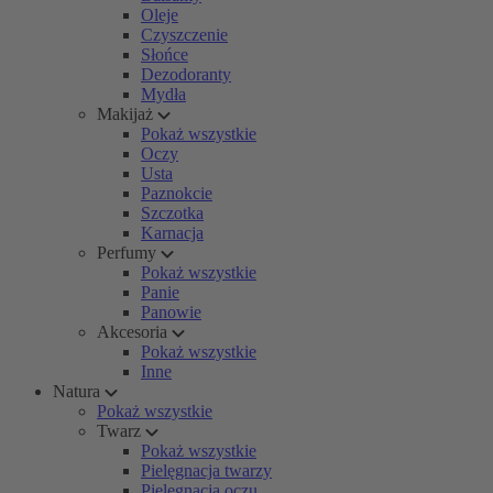
Oleje
Czyszczenie
Słońce
Dezodoranty
Mydła
Makijaż
Pokaż wszystkie
Oczy
Usta
Paznokcie
Szczotka
Karnacja
Perfumy
Pokaż wszystkie
Panie
Panowie
Akcesoria
Pokaż wszystkie
Inne
Natura
Pokaż wszystkie
Twarz
Pokaż wszystkie
Pielęgnacja twarzy
Pielęgnacja oczu