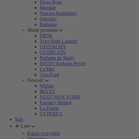
Hugo Boss
Montale
Narciso Rodriguez
Shiseido
Rabanne
Marki premium
DIOR
Yves Saint Laurent
GIVENCHY
GUERLAIN
Parfums de Marly
INITIO Parfums Privés
La Mer
Tom Ford
Nowość
Widian
IRÄYE
NEST NEW YORK
Farmacy Beauty
La Prairie
TYPEBEA
Sale
☀️ Lato
Pokaż wszystkie
Wybrane