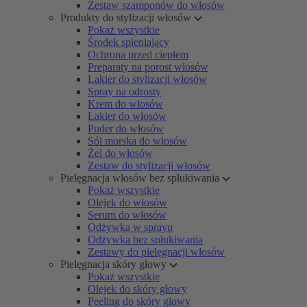
Zestaw szamponów do włosów
Produkty do stylizacji włosów
Pokaż wszystkie
Środek spieniający
Ochrona przed ciepłem
Preparaty na porost włosów
Lakier do stylizacji włosów
Spray na odrosty
Krem do włosów
Lakier do włosów
Puder do włosów
Sól morska do włosów
Żel do włosów
Zestaw do stylizacji włosów
Pielęgnacja włosów bez spłukiwania
Pokaż wszystkie
Olejek do włosów
Serum do włosów
Odżywka w sprayu
Odżywka bez spłukiwania
Zestawy do pielęgnacji włosów
Pielęgnacja skóry głowy
Pokaż wszystkie
Olejek do skóry głowy
Peeling do skóry głowy