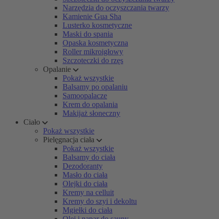
Narzędzia do oczyszczania twarzy
Kamienie Gua Sha
Lusterko kosmetyczne
Maski do spania
Opaska kosmetyczna
Roller mikroigłowy
Szczoteczki do rzęs
Opalanie
Pokaż wszystkie
Balsamy po opalaniu
Samoopalacze
Krem do opalania
Makijaż słoneczny
Ciało
Pokaż wszystkie
Pielęgnacja ciała
Pokaż wszystkie
Balsamy do ciała
Dezodoranty
Masło do ciała
Olejki do ciała
Kremy na celluit
Kremy do szyi i dekoltu
Mgiełki do ciała
Olej i napar do sauny