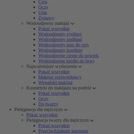
Cera
Oczy
Usta
Zestawy
Wodoodporny makijaż
Pokaż wszystkie
Wodoodporny eyeliner
Wodoodporny podkład
Wodoodporny tusz do rzęs
Wodoodporny korektor
Wodoodporne cienie do powiek
Wodoodporne kredki do brwi
Najważniejsze wydarzenia
Pokaż wszystkie
Makijaż rozświetlający
Wegański makijaż
Kosmetyki do makijażu na podróż
Pokaż wszystkie
Oczy
Do twarzy
Pielęgnacja dla mężczyzn
Pokaż wszystkie
Pielęgnacja twarzy dla mężczyzn
Pokaż wszystkie
Przeciwdziałanie starzeniu