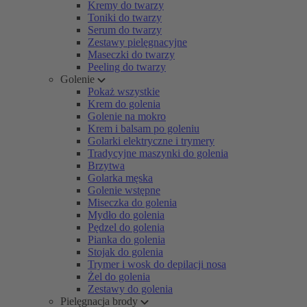
Kremy do twarzy
Toniki do twarzy
Serum do twarzy
Zestawy pielęgnacyjne
Maseczki do twarzy
Peeling do twarzy
Golenie
Pokaż wszystkie
Krem do golenia
Golenie na mokro
Krem i balsam po goleniu
Golarki elektryczne i trymery
Tradycyjne maszynki do golenia
Brzytwa
Golarka męska
Golenie wstępne
Miseczka do golenia
Mydło do golenia
Pędzel do golenia
Pianka do golenia
Stojak do golenia
Trymer i wosk do depilacji nosa
Żel do golenia
Zestawy do golenia
Pielęgnacja brody