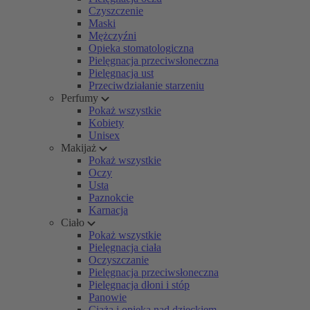
Czyszczenie
Maski
Mężczyźni
Opieka stomatologiczna
Pielęgnacja przeciwsłoneczna
Pielęgnacja ust
Przeciwdziałanie starzeniu
Perfumy
Pokaż wszystkie
Kobiety
Unisex
Makijaż
Pokaż wszystkie
Oczy
Usta
Paznokcie
Karnacja
Ciało
Pokaż wszystkie
Pielęgnacja ciała
Oczyszczanie
Pielęgnacja przeciwsłoneczna
Pielęgnacja dłoni i stóp
Panowie
Ciąża i opieka nad dzieckiem