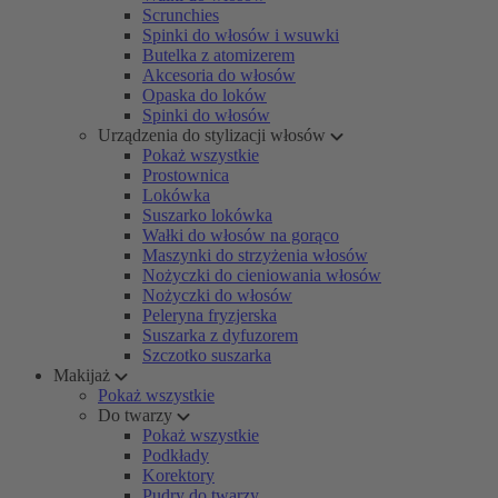
Scrunchies
Spinki do włosów i wsuwki
Butelka z atomizerem
Akcesoria do włosów
Opaska do loków
Spinki do włosów
Urządzenia do stylizacji włosów
Pokaż wszystkie
Prostownica
Lokówka
Suszarko lokówka
Wałki do włosów na gorąco
Maszynki do strzyżenia włosów
Nożyczki do cieniowania włosów
Nożyczki do włosów
Peleryna fryzjerska
Suszarka z dyfuzorem
Szczotko suszarka
Makijaż
Pokaż wszystkie
Do twarzy
Pokaż wszystkie
Podkłady
Korektory
Pudry do twarzy