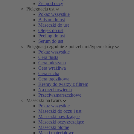
Żel pod oczy
Pielęgnacja ust
Pokaż wszystkie
Balsam do ust
Maseczki do ust
Olejek do ust
Peeling do ust
Serum do ust
Pielęgnacja zgodnie z potrzebami/typem skóry
Pokaż wszystkie
Cera tłusta
Cera mieszana
Cera wrażliwa
Cera sucha
Cera trądzikowa
Kremy do twarzy z filtrem
Na przebarwienia
Przeciwzmarszczkowe
Maseczki na twarz
Pokaż wszystkie
Maseczki do oczu i ust
Maseczki nawilżające
Maseczki oczyszczające
Maseczki błotne
Maski materiałowe