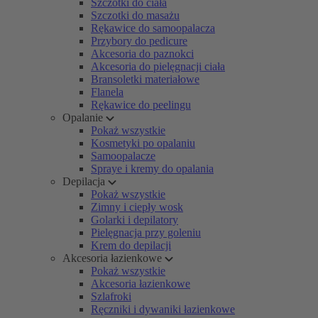
Szczotki do ciała
Szczotki do masażu
Rękawice do samoopalacza
Przybory do pedicure
Akcesoria do paznokci
Akcesoria do pielęgnacji ciała
Bransoletki materiałowe
Flanela
Rękawice do peelingu
Opalanie
Pokaż wszystkie
Kosmetyki po opalaniu
Samoopalacze
Spraye i kremy do opalania
Depilacja
Pokaż wszystkie
Zimny i ciepły wosk
Golarki i depilatory
Pielęgnacja przy goleniu
Krem do depilacji
Akcesoria łazienkowe
Pokaż wszystkie
Akcesoria łazienkowe
Szlafroki
Ręczniki i dywaniki łazienkowe