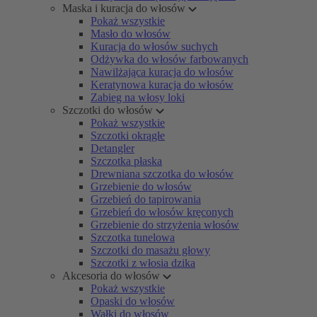
Maska i kuracja do włosów
Pokaż wszystkie
Masło do włosów
Kuracja do włosów suchych
Odżywka do włosów farbowanych
Nawilżająca kuracja do włosów
Keratynowa kuracja do włosów
Zabieg na włosy loki
Szczotki do włosów
Pokaż wszystkie
Szczotki okrągłe
Detangler
Szczotka płaska
Drewniana szczotka do włosów
Grzebienie do włosów
Grzebień do tapirowania
Grzebień do włosów kręconych
Grzebienie do strzyżenia włosów
Szczotka tunelowa
Szczotki do masażu głowy
Szczotki z włosia dzika
Akcesoria do włosów
Pokaż wszystkie
Opaski do włosów
Wałki do włosów