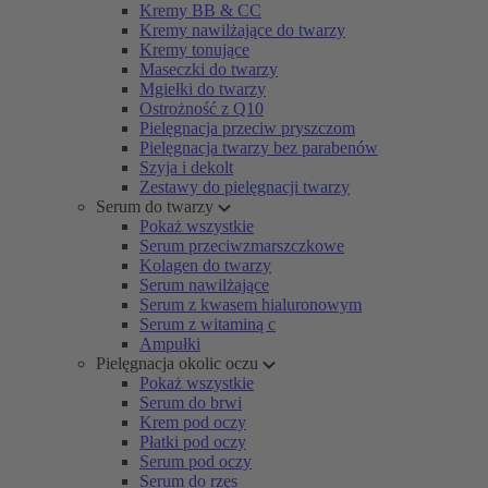
Kremy BB & CC
Kremy nawilżające do twarzy
Kremy tonujące
Maseczki do twarzy
Mgiełki do twarzy
Ostrożność z Q10
Pielęgnacja przeciw pryszczom
Pielęgnacja twarzy bez parabenów
Szyja i dekolt
Zestawy do pielęgnacji twarzy
Serum do twarzy
Pokaż wszystkie
Serum przeciwzmarszczkowe
Kolagen do twarzy
Serum nawilżające
Serum z kwasem hialuronowym
Serum z witaminą c
Ampułki
Pielęgnacja okolic oczu
Pokaż wszystkie
Serum do brwi
Krem pod oczy
Płatki pod oczy
Serum pod oczy
Serum do rzęs