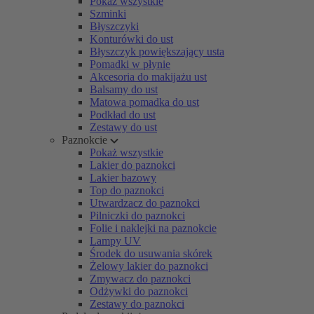
Pokaż wszystkie
Szminki
Błyszczyki
Konturówki do ust
Błyszczyk powiększający usta
Pomadki w płynie
Akcesoria do makijażu ust
Balsamy do ust
Matowa pomadka do ust
Podkład do ust
Zestawy do ust
Paznokcie
Pokaż wszystkie
Lakier do paznokci
Lakier bazowy
Top do paznokci
Utwardzacz do paznokci
Pilniczki do paznokci
Folie i naklejki na paznokcie
Lampy UV
Środek do usuwania skórek
Żelowy lakier do paznokci
Zmywacz do paznokci
Odżywki do paznokci
Zestawy do paznokci