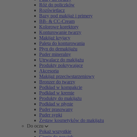
Róż do policzków
Rozświetlacz
Bazy pod makijaż i primery
BB- & CC-Cream
Kolorowe korektory
Konturowanie twarzy
Makijaż kryjący
Paleta do konturowania
Płyn do demakijażu
Puder mineralny
Utrwalacz do makijażu
Produkty pokrywające
Akcesoria
Makijaż przeciwstarzeniowy
Bronzer do twarzy
Podkład w kompakcie
Podkład w kremie
Produkty do makijażu
Podkład w płynie
Puder prasowany
Puder sypki
Zestaw kosmetyków do makijażu
Do oczu
Pokaż wszystkie
Cienie do powiek