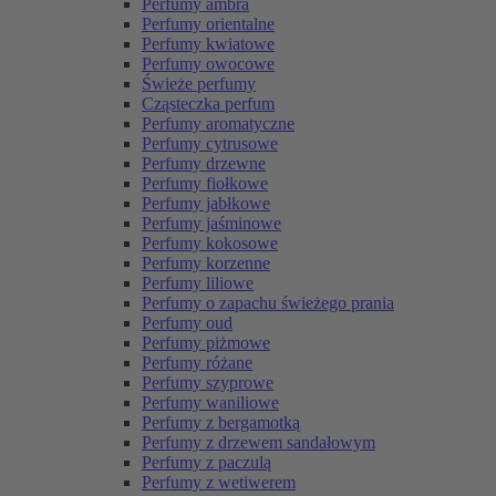
Perfumy ambra
Perfumy orientalne
Perfumy kwiatowe
Perfumy owocowe
Świeże perfumy
Cząsteczka perfum
Perfumy aromatyczne
Perfumy cytrusowe
Perfumy drzewne
Perfumy fiołkowe
Perfumy jabłkowe
Perfumy jaśminowe
Perfumy kokosowe
Perfumy korzenne
Perfumy liliowe
Perfumy o zapachu świeżego prania
Perfumy oud
Perfumy piżmowe
Perfumy różane
Perfumy szyprowe
Perfumy waniliowe
Perfumy z bergamotką
Perfumy z drzewem sandałowym
Perfumy z paczulą
Perfumy z wetiwerem