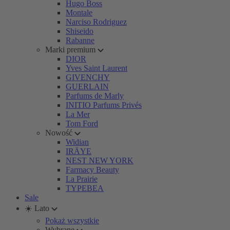
Hugo Boss
Montale
Narciso Rodriguez
Shiseido
Rabanne
Marki premium
DIOR
Yves Saint Laurent
GIVENCHY
GUERLAIN
Parfums de Marly
INITIO Parfums Privés
La Mer
Tom Ford
Nowość
Widian
IRÄYE
NEST NEW YORK
Farmacy Beauty
La Prairie
TYPEBEA
Sale
☀️ Lato
Pokaż wszystkie
Wybrane