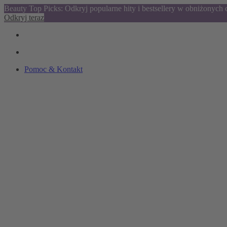
Beauty Top Picks: Odkryj popularne hity i bestsellery w obniżonych
Odkryj teraz
Pomoc & Kontakt