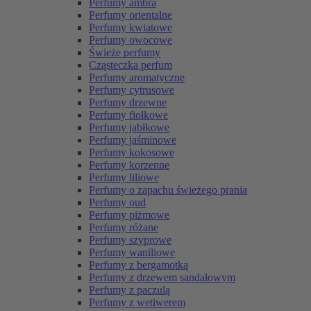
Perfumy ambra
Perfumy orientalne
Perfumy kwiatowe
Perfumy owocowe
Świeże perfumy
Cząsteczka perfum
Perfumy aromatyczne
Perfumy cytrusowe
Perfumy drzewne
Perfumy fiołkowe
Perfumy jabłkowe
Perfumy jaśminowe
Perfumy kokosowe
Perfumy korzenne
Perfumy liliowe
Perfumy o zapachu świeżego prania
Perfumy oud
Perfumy piżmowe
Perfumy różane
Perfumy szyprowe
Perfumy waniliowe
Perfumy z bergamotką
Perfumy z drzewem sandałowym
Perfumy z paczulą
Perfumy z wetiwerem