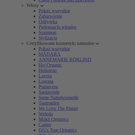
Włosy
Pokaż wszystkie
Zabarwienie
Odżywka
Pielęgnacja włosów
Szampon
Stylizacja
Certyfikowane kosmetyki naturalne
Pokaż wszystkie
MÁDARA
ANNEMARIE BÖRLIND
Hej Organic
Heliotrop
Lavera
Logona
Primavera
Santaverde
Sante Naturkosmetik
Tautropfen
We Love The Planet
Weleda
Mukti Organics
Cattier
GG's True Organics