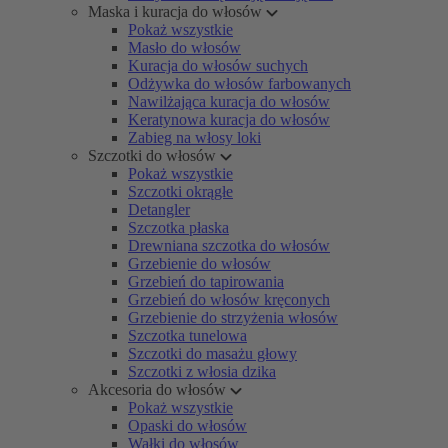
Maska i kuracja do włosów
Pokaż wszystkie
Masło do włosów
Kuracja do włosów suchych
Odżywka do włosów farbowanych
Nawilżająca kuracja do włosów
Keratynowa kuracja do włosów
Zabieg na włosy loki
Szczotki do włosów
Pokaż wszystkie
Szczotki okrągłe
Detangler
Szczotka płaska
Drewniana szczotka do włosów
Grzebienie do włosów
Grzebień do tapirowania
Grzebień do włosów kręconych
Grzebienie do strzyżenia włosów
Szczotka tunelowa
Szczotki do masażu głowy
Szczotki z włosia dzika
Akcesoria do włosów
Pokaż wszystkie
Opaski do włosów
Wałki do włosów