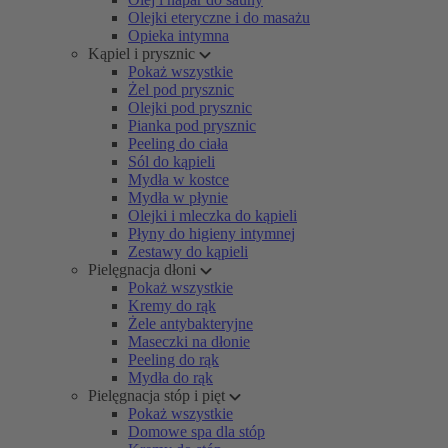
Olejki eteryczne i do masażu
Opieka intymna
Kąpiel i prysznic
Pokaż wszystkie
Żel pod prysznic
Olejki pod prysznic
Pianka pod prysznic
Peeling do ciała
Sól do kąpieli
Mydła w kostce
Mydła w płynie
Olejki i mleczka do kąpieli
Płyny do higieny intymnej
Zestawy do kąpieli
Pielęgnacja dłoni
Pokaż wszystkie
Kremy do rąk
Żele antybakteryjne
Maseczki na dłonie
Peeling do rąk
Mydła do rąk
Pielęgnacja stóp i pięt
Pokaż wszystkie
Domowe spa dla stóp