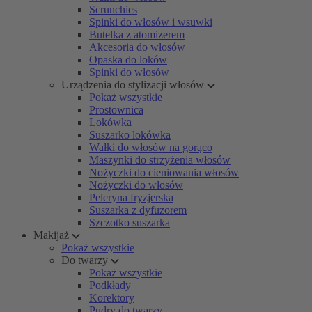
Scrunchies
Spinki do włosów i wsuwki
Butelka z atomizerem
Akcesoria do włosów
Opaska do loków
Spinki do włosów
Urządzenia do stylizacji włosów
Pokaż wszystkie
Prostownica
Lokówka
Suszarko lokówka
Wałki do włosów na gorąco
Maszynki do strzyżenia włosów
Nożyczki do cieniowania włosów
Nożyczki do włosów
Peleryna fryzjerska
Suszarka z dyfuzorem
Szczotko suszarka
Makijaż
Pokaż wszystkie
Do twarzy
Pokaż wszystkie
Podkłady
Korektory
Pudry do twarzy