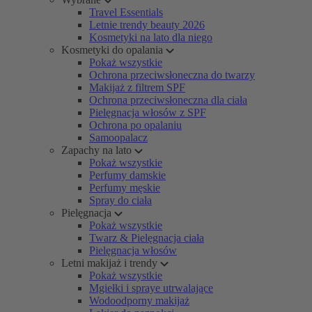
Travel Essentials
Letnie trendy beauty 2026
Kosmetyki na lato dla niego
Kosmetyki do opalania
Pokaż wszystkie
Ochrona przeciwsłoneczna do twarzy
Makijaż z filtrem SPF
Ochrona przeciwsłoneczna dla ciała
Pielęgnacja włosów z SPF
Ochrona po opalaniu
Samoopalacz
Zapachy na lato
Pokaż wszystkie
Perfumy damskie
Perfumy męskie
Spray do ciała
Pielęgnacja
Pokaż wszystkie
Twarz & Pielęgnacja ciała
Pielęgnacja włosów
Letni makijaż i trendy
Pokaż wszystkie
Mgiełki i spraye utrwalające
Wodoodporny makijaż