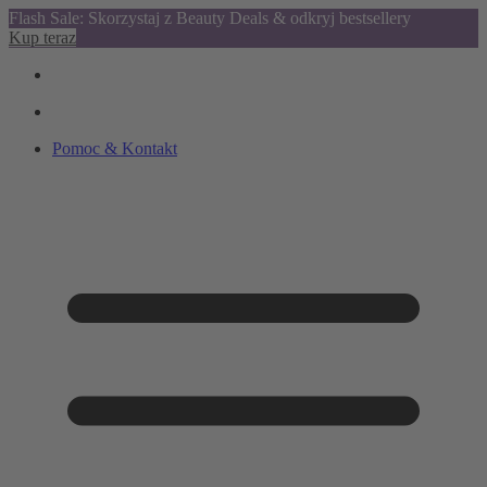
Flash Sale: Skorzystaj z Beauty Deals & odkryj bestsellery
Kup teraz
Pomoc & Kontakt