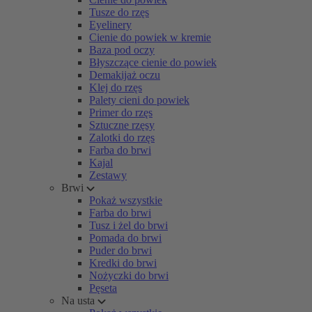
Tusze do rzęs
Eyelinery
Cienie do powiek w kremie
Baza pod oczy
Błyszczące cienie do powiek
Demakijaż oczu
Klej do rzęs
Palety cieni do powiek
Primer do rzęs
Sztuczne rzęsy
Zalotki do rzęs
Farba do brwi
Kajal
Zestawy
Brwi
Pokaż wszystkie
Farba do brwi
Tusz i żel do brwi
Pomada do brwi
Puder do brwi
Kredki do brwi
Nożyczki do brwi
Pęseta
Na usta