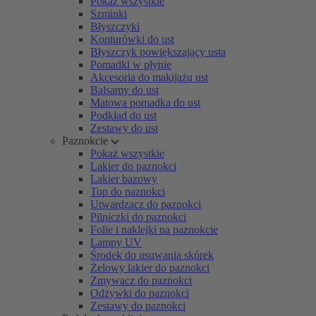
Pokaż wszystkie
Szminki
Błyszczyki
Konturówki do ust
Błyszczyk powiększający usta
Pomadki w płynie
Akcesoria do makijażu ust
Balsamy do ust
Matowa pomadka do ust
Podkład do ust
Zestawy do ust
Paznokcie
Pokaż wszystkie
Lakier do paznokci
Lakier bazowy
Top do paznokci
Utwardzacz do paznokci
Pilniczki do paznokci
Folie i naklejki na paznokcie
Lampy UV
Środek do usuwania skórek
Żelowy lakier do paznokci
Zmywacz do paznokci
Odżywki do paznokci
Zestawy do paznokci