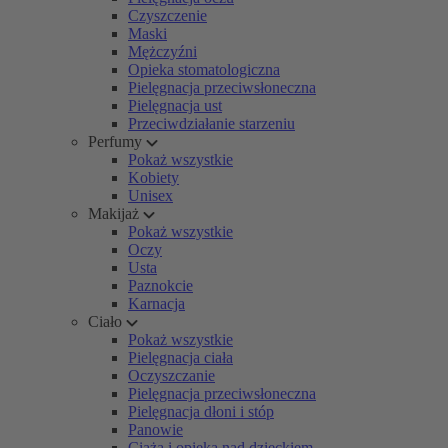
Czyszczenie
Maski
Mężczyźni
Opieka stomatologiczna
Pielęgnacja przeciwsłoneczna
Pielęgnacja ust
Przeciwdziałanie starzeniu
Perfumy
Pokaż wszystkie
Kobiety
Unisex
Makijaż
Pokaż wszystkie
Oczy
Usta
Paznokcie
Karnacja
Ciało
Pokaż wszystkie
Pielęgnacja ciała
Oczyszczanie
Pielęgnacja przeciwsłoneczna
Pielęgnacja dłoni i stóp
Panowie
Ciąża i opieka nad dzieckiem