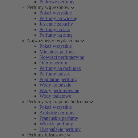
Pudrowe perfumy
Perfumy wg sezonów
Pokaż wszystkie
Perfumy na wiosnę
Jesienne zapachy
Perfumy na lato
Perfumy na zimę
Najważniejsze wydarzenia
Pokaż wszystkie
Miniatury perfum
Nowości perfumeryjne
Oferty perfum
Perfumy na rachunek
Perfumy unisex
Popularne perfumy
Wody kolońskie
Wody perfumowane
Wody toaletowe
Perfumy wg kraju pochodzenia
Pokaż wszystkie
Arabskie perfumy
Francuskie perfumy
Włoskie perfumy
Hiszpańskie perfumy
Perfumy luksusowe