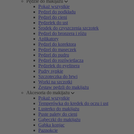
Pędzle do makijażu
Pokaż wszystkie
Pędzel do podkładu
Pędzel do cieni
Pędzelek do ust
Środek do czyszczenia szczotek
Pędzel do bronzera i różu
Aplikatory
Pędzel do korektora
Pędzel do maseczek
Pędzel do pudru
Pędzel do rozświetlacza
Pędzelek do eyelinera
Pudry sypkie
Szczoteczka do brwi
Worki na szczotki
Zestaw pędzli do makijażu
Akcesoria do makijażu
Pokaż wszystkie
Temperówka do kredek do oczu i ust
Lusterko do makijażu
Puste palety do cieni
Gąbeczki do makijażu
Gąbka konjac
Paznokcie