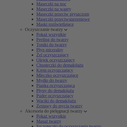
Maseczki na noc
Maseczki na wągry
Maseczki przeciw pryszczom
Maseczki przeciwstarzeniowe
Maski rozświetlające
Oczyszczanie twarzy
Pokaż wszystkie
Peeling do twarzy
Toniki do twarzy
Płyn miceralny
Żel oczyszczający
Olejek oczyszczający
Chusteczki do demakijażu
Krem oczyszczający
Mleczko oczyszczające
Mydło do twarzy
Pianka oczyszczająca
Płyny do demakijażu
Puder oczyszczający
Waciki do demakijażu
Zestawy do mycia twarzy
Akcesoria do pielęgnacji twarzy
Pokaż wszystkie
Masaż twarzy
Szczoteczki do oczyszczania twarzy