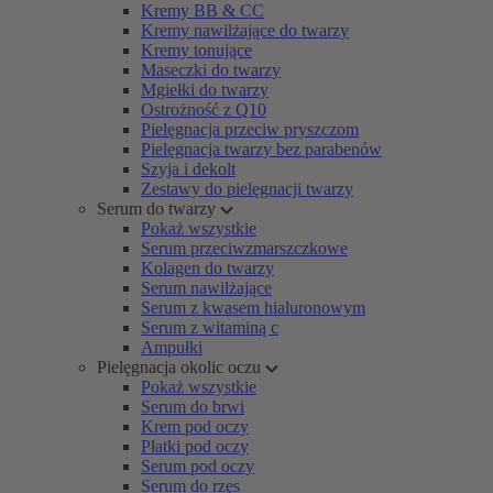
Kremy BB & CC
Kremy nawilżające do twarzy
Kremy tonujące
Maseczki do twarzy
Mgiełki do twarzy
Ostrożność z Q10
Pielęgnacja przeciw pryszczom
Pielęgnacja twarzy bez parabenów
Szyja i dekolt
Zestawy do pielęgnacji twarzy
Serum do twarzy
Pokaż wszystkie
Serum przeciwzmarszczkowe
Kolagen do twarzy
Serum nawilżające
Serum z kwasem hialuronowym
Serum z witaminą c
Ampułki
Pielęgnacja okolic oczu
Pokaż wszystkie
Serum do brwi
Krem pod oczy
Płatki pod oczy
Serum pod oczy
Serum do rzęs