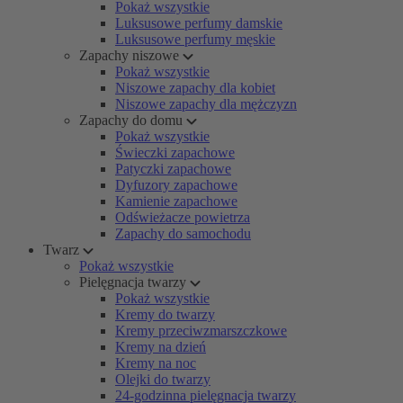
Pokaż wszystkie
Luksusowe perfumy damskie
Luksusowe perfumy męskie
Zapachy niszowe
Pokaż wszystkie
Niszowe zapachy dla kobiet
Niszowe zapachy dla mężczyzn
Zapachy do domu
Pokaż wszystkie
Świeczki zapachowe
Patyczki zapachowe
Dyfuzory zapachowe
Kamienie zapachowe
Odświeżacze powietrza
Zapachy do samochodu
Twarz
Pokaż wszystkie
Pielęgnacja twarzy
Pokaż wszystkie
Kremy do twarzy
Kremy przeciwzmarszczkowe
Kremy na dzień
Kremy na noc
Olejki do twarzy
24-godzinna pielęgnacja twarzy