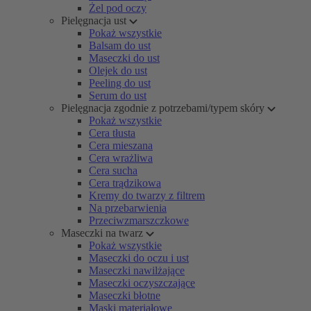
Żel pod oczy
Pielęgnacja ust
Pokaż wszystkie
Balsam do ust
Maseczki do ust
Olejek do ust
Peeling do ust
Serum do ust
Pielęgnacja zgodnie z potrzebami/typem skóry
Pokaż wszystkie
Cera tłusta
Cera mieszana
Cera wrażliwa
Cera sucha
Cera trądzikowa
Kremy do twarzy z filtrem
Na przebarwienia
Przeciwzmarszczkowe
Maseczki na twarz
Pokaż wszystkie
Maseczki do oczu i ust
Maseczki nawilżające
Maseczki oczyszczające
Maseczki błotne
Maski materiałowe