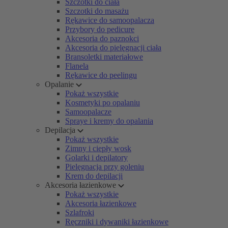
Szczotki do ciała
Szczotki do masażu
Rękawice do samoopalacza
Przybory do pedicure
Akcesoria do paznokci
Akcesoria do pielęgnacji ciała
Bransoletki materiałowe
Flanela
Rękawice do peelingu
Opalanie
Pokaż wszystkie
Kosmetyki po opalaniu
Samoopalacze
Spraye i kremy do opalania
Depilacja
Pokaż wszystkie
Zimny i ciepły wosk
Golarki i depilatory
Pielęgnacja przy goleniu
Krem do depilacji
Akcesoria łazienkowe
Pokaż wszystkie
Akcesoria łazienkowe
Szlafroki
Ręczniki i dywaniki łazienkowe