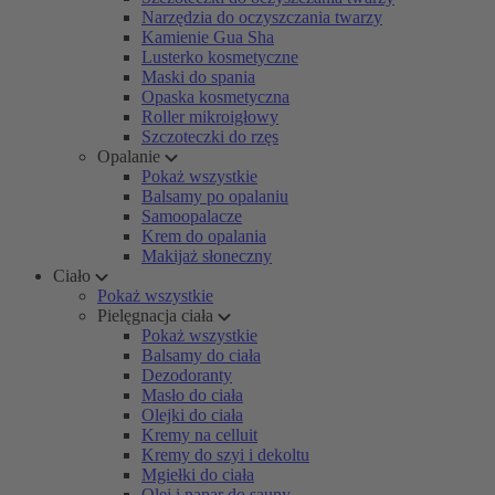
Narzędzia do oczyszczania twarzy
Kamienie Gua Sha
Lusterko kosmetyczne
Maski do spania
Opaska kosmetyczna
Roller mikroigłowy
Szczoteczki do rzęs
Opalanie
Pokaż wszystkie
Balsamy po opalaniu
Samoopalacze
Krem do opalania
Makijaż słoneczny
Ciało
Pokaż wszystkie
Pielęgnacja ciała
Pokaż wszystkie
Balsamy do ciała
Dezodoranty
Masło do ciała
Olejki do ciała
Kremy na celluit
Kremy do szyi i dekoltu
Mgiełki do ciała
Olej i napar do sauny