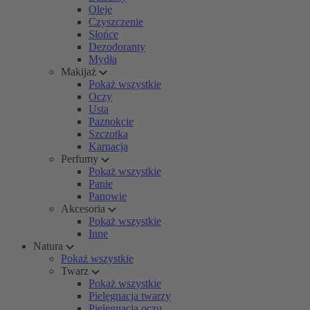
Oleje
Czyszczenie
Słońce
Dezodoranty
Mydła
Makijaż
Pokaż wszystkie
Oczy
Usta
Paznokcie
Szczotka
Karnacja
Perfumy
Pokaż wszystkie
Panie
Panowie
Akcesoria
Pokaż wszystkie
Inne
Natura
Pokaż wszystkie
Twarz
Pokaż wszystkie
Pielęgnacja twarzy
Pielęgnacja oczu