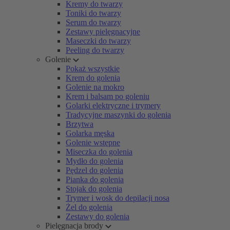
Kremy do twarzy
Toniki do twarzy
Serum do twarzy
Zestawy pielęgnacyjne
Maseczki do twarzy
Peeling do twarzy
Golenie
Pokaż wszystkie
Krem do golenia
Golenie na mokro
Krem i balsam po goleniu
Golarki elektryczne i trymery
Tradycyjne maszynki do golenia
Brzytwa
Golarka męska
Golenie wstępne
Miseczka do golenia
Mydło do golenia
Pędzel do golenia
Pianka do golenia
Stojak do golenia
Trymer i wosk do depilacji nosa
Żel do golenia
Zestawy do golenia
Pielęgnacja brody