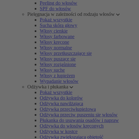
Peeling do włosów
SPF do włosów
Pielęgnacja w zależności od rodzaju włosów
Pokaż wszystkie
Sucha skóra głowy
Włosy cienkie
Włosy farbowane
Włosy kręcone
Włosy normalne
Włosy przetłuszczające się
Włosy puszące się
Włosy rozjaśnione
Włosy suche
Włosy z łupieżem
Wypadanie włosów
Odżywka i płukanka
Pokaż wszystkie
Odżywka do kolorów
Odżywka nawilżająca
Odżywka przeciwłupieżowa
Odżywka przeciw puszeniu się włosów
Płukanka do usuwania osadów i napraw
Odżywka do włosów kręconych
Odżywka w kostce
Odżywka zwiększająca objętość