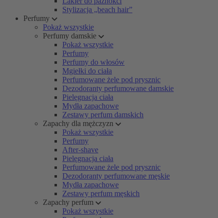
Lakier do paznokci
Stylizacja „beach hair”
Perfumy
Pokaż wszystkie
Perfumy damskie
Pokaż wszystkie
Perfumy
Perfumy do włosów
Mgiełki do ciała
Perfumowane żele pod prysznic
Dezodoranty perfumowane damskie
Pielęgnacja ciała
Mydła zapachowe
Zestawy perfum damskich
Zapachy dla mężczyzn
Pokaż wszystkie
Perfumy
After-shave
Pielęgnacja ciała
Perfumowane żele pod prysznic
Dezodoranty perfumowane męskie
Mydła zapachowe
Zestawy perfum męskich
Zapachy perfum
Pokaż wszystkie