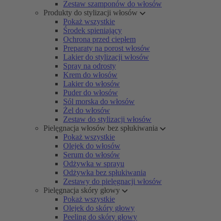
Zestaw szamponów do włosów
Produkty do stylizacji włosów
Pokaż wszystkie
Środek spieniający
Ochrona przed ciepłem
Preparaty na porost włosów
Lakier do stylizacji włosów
Spray na odrosty
Krem do włosów
Lakier do włosów
Puder do włosów
Sól morska do włosów
Żel do włosów
Zestaw do stylizacji włosów
Pielęgnacja włosów bez spłukiwania
Pokaż wszystkie
Olejek do włosów
Serum do włosów
Odżywka w sprayu
Odżywka bez spłukiwania
Zestawy do pielęgnacji włosów
Pielęgnacja skóry głowy
Pokaż wszystkie
Olejek do skóry głowy
Peeling do skóry głowy