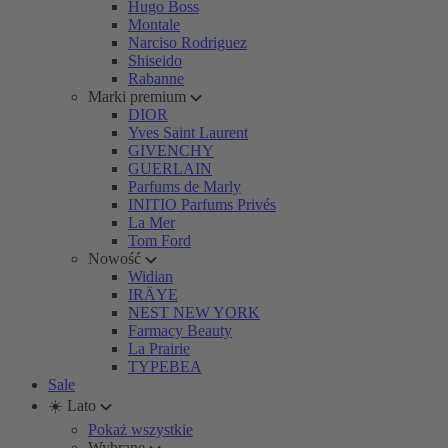
Hugo Boss
Montale
Narciso Rodriguez
Shiseido
Rabanne
Marki premium
DIOR
Yves Saint Laurent
GIVENCHY
GUERLAIN
Parfums de Marly
INITIO Parfums Privés
La Mer
Tom Ford
Nowość
Widian
IRÄYE
NEST NEW YORK
Farmacy Beauty
La Prairie
TYPEBEA
Sale
☀️ Lato
Pokaż wszystkie
Wybrane