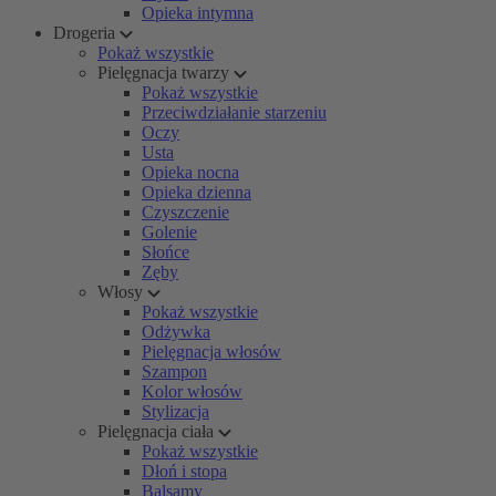
Opieka intymna
Drogeria
Pokaż wszystkie
Pielęgnacja twarzy
Pokaż wszystkie
Przeciwdziałanie starzeniu
Oczy
Usta
Opieka nocna
Opieka dzienna
Czyszczenie
Golenie
Słońce
Zęby
Włosy
Pokaż wszystkie
Odżywka
Pielęgnacja włosów
Szampon
Kolor włosów
Stylizacja
Pielęgnacja ciała
Pokaż wszystkie
Dłoń i stopa
Balsamy