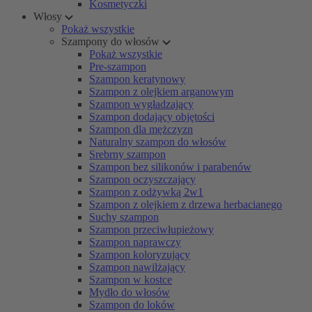
Kosmetyczki
Włosy
Pokaż wszystkie
Szampony do włosów
Pokaż wszystkie
Pre-szampon
Szampon keratynowy
Szampon z olejkiem arganowym
Szampon wygładzający
Szampon dodający objętości
Szampon dla mężczyzn
Naturalny szampon do włosów
Srebrny szampon
Szampon bez silikonów i parabenów
Szampon oczyszczający
Szampon z odżywką 2w1
Szampon z olejkiem z drzewa herbacianego
Suchy szampon
Szampon przeciwłupieżowy
Szampon naprawczy
Szampon koloryzujący
Szampon nawilżający
Szampon w kostce
Mydło do włosów
Szampon do loków