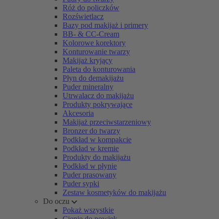
Róż do policzków
Rozświetlacz
Bazy pod makijaż i primery
BB- & CC-Cream
Kolorowe korektory
Konturowanie twarzy
Makijaż kryjący
Paleta do konturowania
Płyn do demakijażu
Puder mineralny
Utrwalacz do makijażu
Produkty pokrywające
Akcesoria
Makijaż przeciwstarzeniowy
Bronzer do twarzy
Podkład w kompakcie
Podkład w kremie
Produkty do makijażu
Podkład w płynie
Puder prasowany
Puder sypki
Zestaw kosmetyków do makijażu
Do oczu
Pokaż wszystkie
Cienie do powiek