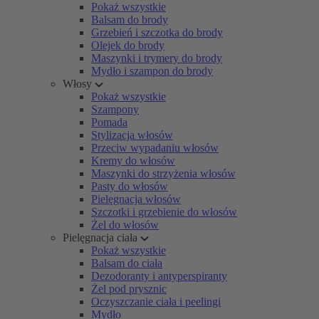
Pokaż wszystkie
Balsam do brody
Grzebień i szczotka do brody
Olejek do brody
Maszynki i trymery do brody
Mydło i szampon do brody
Włosy
Pokaż wszystkie
Szampony
Pomada
Stylizacja włosów
Przeciw wypadaniu włosów
Kremy do włosów
Maszynki do strzyżenia włosów
Pasty do włosów
Pielęgnacja włosów
Szczotki i grzebienie do włosów
Żel do włosów
Pielęgnacja ciała
Pokaż wszystkie
Balsam do ciała
Dezodoranty i antyperspiranty
Żel pod prysznic
Oczyszczanie ciała i peelingi
Mydło