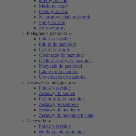
Kremy do stóp
Maski na stopy
Peeling do stóp
Na zrogowaciały naskórek
Spray do stóp
Zdrowe stopy
Pielęgnacja paznokci
Pokaż wszystkie
Pilniki do paznokci
Cążki do skórek
Obcinacze do paznokci
Olejki i sztyfty do paznokci
Nożyczki do paznokci
Lakiery do paznokci
Utwardzacz do paznokci
Zestawy do pielęgnacji
Pokaż wszystkie
Zestawy do kąpieli
Przybornik do paznokci
Zestawy prezentowe
Zestawy do manicure
Zestawy do pielęgnacji ciała
Akcesoria
Pokaż wszystkie
Myjki i gąbki do kąpieli