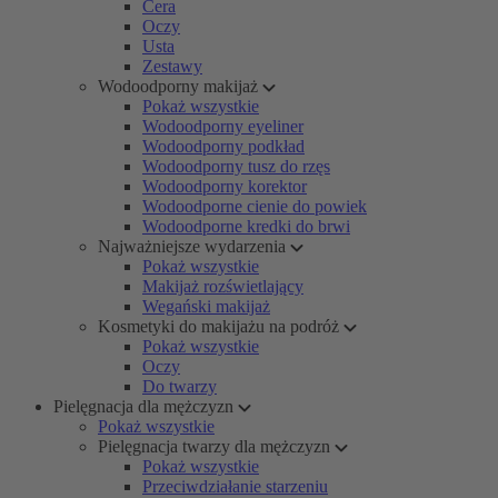
Cera
Oczy
Usta
Zestawy
Wodoodporny makijaż
Pokaż wszystkie
Wodoodporny eyeliner
Wodoodporny podkład
Wodoodporny tusz do rzęs
Wodoodporny korektor
Wodoodporne cienie do powiek
Wodoodporne kredki do brwi
Najważniejsze wydarzenia
Pokaż wszystkie
Makijaż rozświetlający
Wegański makijaż
Kosmetyki do makijażu na podróż
Pokaż wszystkie
Oczy
Do twarzy
Pielęgnacja dla mężczyzn
Pokaż wszystkie
Pielęgnacja twarzy dla mężczyzn
Pokaż wszystkie
Przeciwdziałanie starzeniu