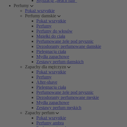
Stylizacja „beach hair”
Perfumy
Pokaż wszystkie
Perfumy damskie
Pokaż wszystkie
Perfumy
Perfumy do włosów
Mgiełki do ciała
Perfumowane żele pod prysznic
Dezodoranty perfumowane damskie
Pielęgnacja ciała
Mydła zapachowe
Zestawy perfum damskich
Zapachy dla mężczyzn
Pokaż wszystkie
Perfumy
After-shave
Pielęgnacja ciała
Perfumowane żele pod prysznic
Dezodoranty perfumowane męskie
Mydła zapachowe
Zestawy perfum męskich
Zapachy perfum
Pokaż wszystkie
Perfumy ambra