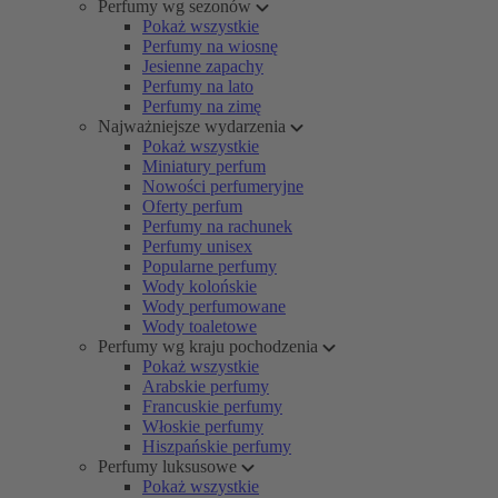
Perfumy wg sezonów
Pokaż wszystkie
Perfumy na wiosnę
Jesienne zapachy
Perfumy na lato
Perfumy na zimę
Najważniejsze wydarzenia
Pokaż wszystkie
Miniatury perfum
Nowości perfumeryjne
Oferty perfum
Perfumy na rachunek
Perfumy unisex
Popularne perfumy
Wody kolońskie
Wody perfumowane
Wody toaletowe
Perfumy wg kraju pochodzenia
Pokaż wszystkie
Arabskie perfumy
Francuskie perfumy
Włoskie perfumy
Hiszpańskie perfumy
Perfumy luksusowe
Pokaż wszystkie