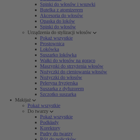
Spinki do włosów i wsuwki
Butelka z atomizerem
Akcesoria do włosów
Opaska do loków
Spinki do włosów
Urządzenia do stylizacji włosów
Pokaż wszystkie
Prostownica
Lokówka
Suszarko lokówka
Wałki do włosów na gorąco
Maszynki do strzyżenia włosów
Nożyczki do cieniowania włosów
Nożyczki do włosów
Peleryna fryzjerska
Suszarka z dyfuzorem
Szczotko suszarka
Makijaż
Pokaż wszystkie
Do twarzy
Pokaż wszystkie
Podkłady
Korektory
Pudry do twarzy
Róż do policzków