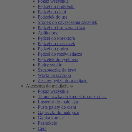
Pokaż wszystkie
Pędzel do podkładu
Pędzel do cieni
Pędzelek do ust
Środek do czyszczenia szczotek
Pędzel do bronzera i różu
Aplikatory
Pędzel do korektora
Pędzel do maseczek
Pędzel do pudru
Pędzel do rozświetlacza
Pędzelek do eyelinera
Pudry sypkie
Szczoteczka do brwi
Worki na szczotki
Zestaw pędzli do makijażu
Akcesoria do makijażu
Pokaż wszystkie
Temperówka do kredek do oczu i ust
Lusterko do makijażu
Puste palety do cieni
Gąbeczki do makijażu
Gąbka konjac
Paznokcie
Cera