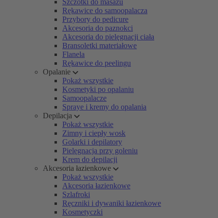
Szczotki do masażu
Rękawice do samoopalacza
Przybory do pedicure
Akcesoria do paznokci
Akcesoria do pielęgnacji ciała
Bransoletki materiałowe
Flanela
Rękawice do peelingu
Opalanie
Pokaż wszystkie
Kosmetyki po opalaniu
Samoopalacze
Spraye i kremy do opalania
Depilacja
Pokaż wszystkie
Zimny i ciepły wosk
Golarki i depilatory
Pielęgnacja przy goleniu
Krem do depilacji
Akcesoria łazienkowe
Pokaż wszystkie
Akcesoria łazienkowe
Szlafroki
Ręczniki i dywaniki łazienkowe
Kosmetyczki