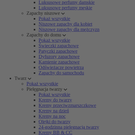
Luksusowe perfumy damskie
Luksusowe perfumy męskie
Zapachy niszowe
Pokaż wszystkie
Niszowe zapachy dla kobiet
Niszowe zapachy dla mężczyzn
Zapachy do domu
Pokaż wszystkie
Świeczki zapachowe
Patyczki zapachowe
Dyfuzory zapachowe
Kamienie zapachowe
Odświeżacze powietrza
Zapachy do samochodu
Twarz
Pokaż wszystkie
Pielęgnacja twarzy
Pokaż wszystkie
Kremy do twarzy
Kremy przeciwzmarszczkowe
Kremy na dzień
Kremy na noc
Olejki do twarzy
24-godzinna pielęgnacja twarzy
Kremy BB & CC