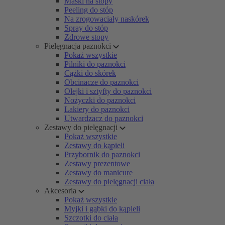
Maski na stopy
Peeling do stóp
Na zrogowaciały naskórek
Spray do stóp
Zdrowe stopy
Pielęgnacja paznokci
Pokaż wszystkie
Pilniki do paznokci
Cążki do skórek
Obcinacze do paznokci
Olejki i sztyfty do paznokci
Nożyczki do paznokci
Lakiery do paznokci
Utwardzacz do paznokci
Zestawy do pielęgnacji
Pokaż wszystkie
Zestawy do kąpieli
Przybornik do paznokci
Zestawy prezentowe
Zestawy do manicure
Zestawy do pielęgnacji ciała
Akcesoria
Pokaż wszystkie
Myjki i gąbki do kąpieli
Szczotki do ciała