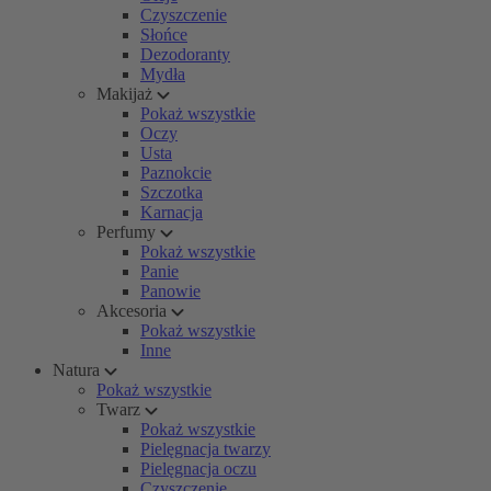
Czyszczenie
Słońce
Dezodoranty
Mydła
Makijaż
Pokaż wszystkie
Oczy
Usta
Paznokcie
Szczotka
Karnacja
Perfumy
Pokaż wszystkie
Panie
Panowie
Akcesoria
Pokaż wszystkie
Inne
Natura
Pokaż wszystkie
Twarz
Pokaż wszystkie
Pielęgnacja twarzy
Pielęgnacja oczu
Czyszczenie