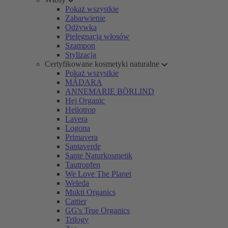
Pokaż wszystkie
Zabarwienie
Odżywka
Pielęgnacja włosów
Szampon
Stylizacja
Certyfikowane kosmetyki naturalne
Pokaż wszystkie
MÁDARA
ANNEMARIE BÖRLIND
Hej Organic
Heliotrop
Lavera
Logona
Primavera
Santaverde
Sante Naturkosmetik
Tautropfen
We Love The Planet
Weleda
Mukti Organics
Cattier
GG's True Organics
Trilogy