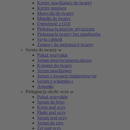
Kremy nawilżające do twarzy
Kremy tonujące
Maseczki do twarzy
Mgiełki do twarzy
Ostrożność z Q10
Pielęgnacja przeciw pryszczom
Pielęgnacja twarzy bez parabenów
Szyja i dekolt
Zestawy do pielęgnacji twarzy
Serum do twarzy
Pokaż wszystkie
Serum przeciwzmarszczkowe
Kolagen do twarzy
Serum nawilżające
Serum z kwasem hialuronowym
Serum z witaminą c
Ampułki
Pielęgnacja okolic oczu
Pokaż wszystkie
Serum do brwi
Krem pod oczy
Płatki pod oczy
Serum pod oczy
Serum do rzęs
Żel pod oczy