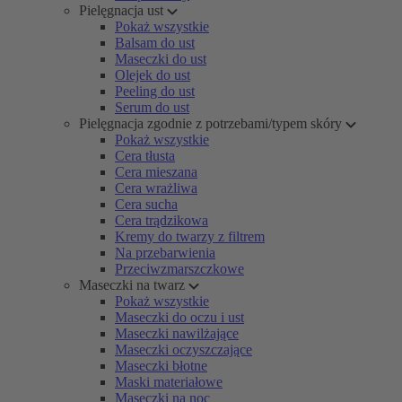
Pielęgnacja ust
Pokaż wszystkie
Balsam do ust
Maseczki do ust
Olejek do ust
Peeling do ust
Serum do ust
Pielęgnacja zgodnie z potrzebami/typem skóry
Pokaż wszystkie
Cera tłusta
Cera mieszana
Cera wrażliwa
Cera sucha
Cera trądzikowa
Kremy do twarzy z filtrem
Na przebarwienia
Przeciwzmarszczkowe
Maseczki na twarz
Pokaż wszystkie
Maseczki do oczu i ust
Maseczki nawilżające
Maseczki oczyszczające
Maseczki błotne
Maski materiałowe
Maseczki na noc