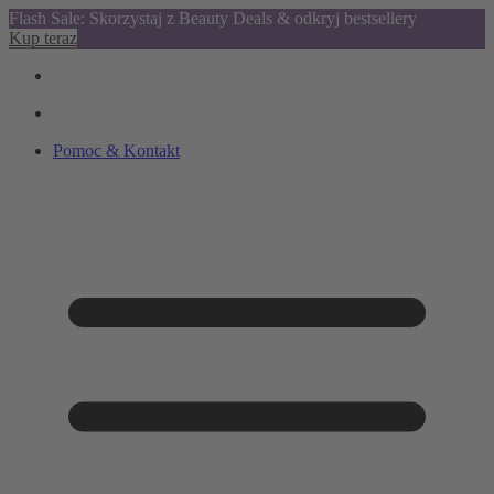
Flash Sale: Skorzystaj z Beauty Deals & odkryj bestsellery
Kup teraz
Pomoc & Kontakt