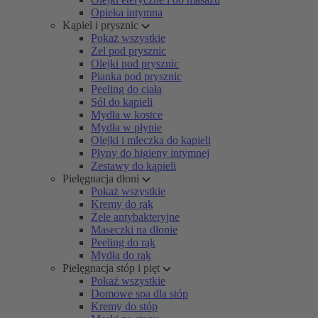
Opieka intymna
Kąpiel i prysznic
Pokaż wszystkie
Żel pod prysznic
Olejki pod prysznic
Pianka pod prysznic
Peeling do ciała
Sól do kąpieli
Mydła w kostce
Mydła w płynie
Olejki i mleczka do kąpieli
Płyny do higieny intymnej
Zestawy do kąpieli
Pielęgnacja dłoni
Pokaż wszystkie
Kremy do rąk
Żele antybakteryjne
Maseczki na dłonie
Peeling do rąk
Mydła do rąk
Pielęgnacja stóp i pięt
Pokaż wszystkie
Domowe spa dla stóp
Kremy do stóp