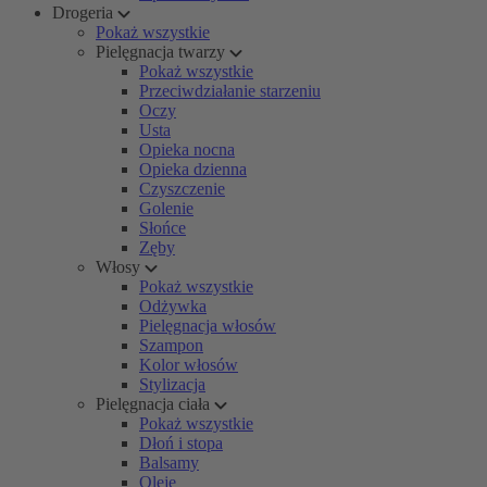
Drogeria
Pokaż wszystkie
Pielęgnacja twarzy
Pokaż wszystkie
Przeciwdziałanie starzeniu
Oczy
Usta
Opieka nocna
Opieka dzienna
Czyszczenie
Golenie
Słońce
Zęby
Włosy
Pokaż wszystkie
Odżywka
Pielęgnacja włosów
Szampon
Kolor włosów
Stylizacja
Pielęgnacja ciała
Pokaż wszystkie
Dłoń i stopa
Balsamy
Oleje