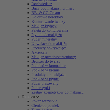
Rozświetlacz
Bazy pod makijaż i primery
BB- & CC-Cream
Kolorowe korektory
Konturowanie twarzy
Makijaż kryjący
Paleta do konturowania
Płyn do demakijażu
Puder mineralny
Utrwalacz do makijażu
Produkty pokrywające
Akcesoria
Makijaż przeciwstarzeniowy
Bronzer do twarzy
Podkład w kompakcie
Podkład w kremie
Produkty do makijażu
Podkład w płynie
Puder prasowany
Puder sypki
Zestaw kosmetyków do makijażu
Do oczu
Pokaż wszystkie
Cienie do powiek
Tusze do rzęs