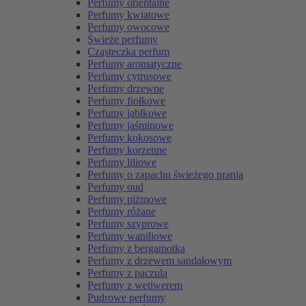
Perfumy orientalne
Perfumy kwiatowe
Perfumy owocowe
Świeże perfumy
Cząsteczka perfum
Perfumy aromatyczne
Perfumy cytrusowe
Perfumy drzewne
Perfumy fiołkowe
Perfumy jabłkowe
Perfumy jaśminowe
Perfumy kokosowe
Perfumy korzenne
Perfumy liliowe
Perfumy o zapachu świeżego prania
Perfumy oud
Perfumy piżmowe
Perfumy różane
Perfumy szyprowe
Perfumy waniliowe
Perfumy z bergamotką
Perfumy z drzewem sandałowym
Perfumy z paczulą
Perfumy z wetiwerem
Pudrowe perfumy