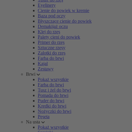
Eyelinery
Cienie do powiek w kremie
Baza pod oczy
Błyszczące cienie do powiek
Demakijaż oczu
Klej do rzęs
Palety cieni do powiek
Primer do rzęs
Sztuczne rzęsy
Zalotki do rzęs
Farba do brwi
Kajal
Zestawy
Brwi
Pokaż wszystkie
Farba do brwi
Tusz i żel do brwi
Pomada do brwi
Puder do brwi
Kredki do brwi
Nożyczki do brwi
Pęseta
Na usta
Pokaż wszystkie