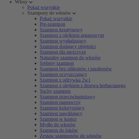
Włosy
Pokaż wszystkie
Szampony do włosów
Pokaż wszystkie
Pre-szampon
Szampon keratynowy
Szampon z olejkiem arganowym
Szampon wygładzający
Szampon dodający objętości
Szampon dla mężczyzn
Naturalny szampon do włosów
Srebrny szampon
Szampon bez silikonów i parabenów
Szampon oczyszczający
Szampon z odżywką 2w1
Szampon z olejkiem z drzewa herbacianego
Suchy szampon
Szampon przeciwłupieżowy
Szampon naprawczy
Szampon koloryzujący
Szampon nawilżający
Szampon w kostce
Mydło do włosów
Szampon do loków
Zestaw szamponów do włosów