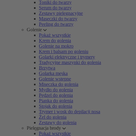
Toniki do twarzy
Serum do twarzy
Zestawy pielęgnacyjne
Maseczki do twarzy
Peeling do twarzy
Golenie
Pokaż wszystkie
Krem do golenia
Golenie na mokro
Krem i balsam po goleniu
Golarki elektryczne i trymery
Tradycyjne maszynki do golenia
Brzytwa
Golarka męska
Golenie wstępne
Miseczka do golenia
Mydło do golenia
Pędzel do golenia
Pianka do golenia
Stojak do golenia
Trymer i wosk do depilacji nosa
Żel do golenia
Zestawy do golenia
Pielęgnacja brody
Pokaż wszystkie