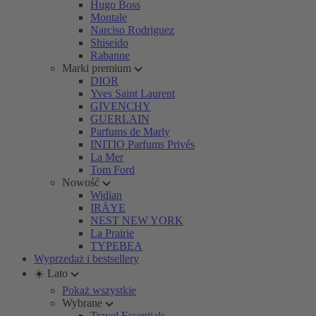
Hugo Boss
Montale
Narciso Rodriguez
Shiseido
Rabanne
Marki premium
DIOR
Yves Saint Laurent
GIVENCHY
GUERLAIN
Parfums de Marly
INITIO Parfums Privés
La Mer
Tom Ford
Nowość
Widian
IRÄYE
NEST NEW YORK
La Prairie
TYPEBEA
Wyprzedaż i bestsellery
☀️ Lato
Pokaż wszystkie
Wybrane
Travel Essentials