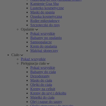
Kamienie Gua Sha
Lusterko kosmetyczne
Maski do spania
Opaska kosmetyczna
Roller mikroigłowy
Szczoteczki do rzęs
Opalanie
Pokaż wszystkie
Balsamy po opalaniu
Samoopalacze
Krem do opalania
Makijaż słoneczny
Ciało
Pokaż wszystkie
Pielęgnacja ciała
Pokaż wszystkie
Balsamy do ciała
Dezodoranty
Masło do ciała
Olejki do ciała
Kremy na celluit
Kremy do szyi i dekoltu
Mgiełki do ciała
Olej i napar do sauny
Olejki eteryczne i do masażu