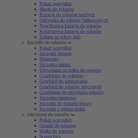
Pokaż wszystkie
Masło do włosów
Kuracja do włosów suchych
Odżywka do włosów farbowanych
Nawilżająca kuracja do włosów
Keratynowa kuracja do włosów
Zabieg na włosy loki
Szczotki do włosów
Pokaż wszystkie
Szczotki okrągłe
Detangler
Szczotka płaska
Drewniana szczotka do włosów
Grzebienie do włosów
Grzebień do tapirowania
Grzebień do włosów kręconych
Grzebienie do strzyżenia włosów
Szczotka tunelowa
Szczotki do masażu głowy
Szczotki z włosia dzika
Akcesoria do włosów
Pokaż wszystkie
Opaski do włosów
Wałki do włosów
Scrunchies