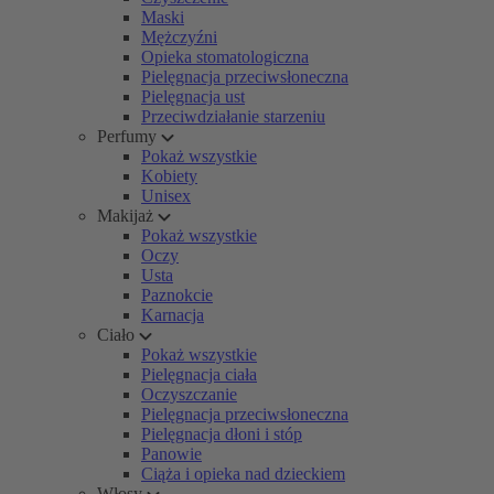
Maski
Mężczyźni
Opieka stomatologiczna
Pielęgnacja przeciwsłoneczna
Pielęgnacja ust
Przeciwdziałanie starzeniu
Perfumy
Pokaż wszystkie
Kobiety
Unisex
Makijaż
Pokaż wszystkie
Oczy
Usta
Paznokcie
Karnacja
Ciało
Pokaż wszystkie
Pielęgnacja ciała
Oczyszczanie
Pielęgnacja przeciwsłoneczna
Pielęgnacja dłoni i stóp
Panowie
Ciąża i opieka nad dzieckiem
Włosy