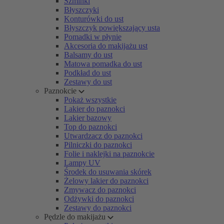
Szminki
Błyszczyki
Konturówki do ust
Błyszczyk powiększający usta
Pomadki w płynie
Akcesoria do makijażu ust
Balsamy do ust
Matowa pomadka do ust
Podkład do ust
Zestawy do ust
Paznokcie
Pokaż wszystkie
Lakier do paznokci
Lakier bazowy
Top do paznokci
Utwardzacz do paznokci
Pilniczki do paznokci
Folie i naklejki na paznokcie
Lampy UV
Środek do usuwania skórek
Żelowy lakier do paznokci
Zmywacz do paznokci
Odżywki do paznokci
Zestawy do paznokci
Pędzle do makijażu