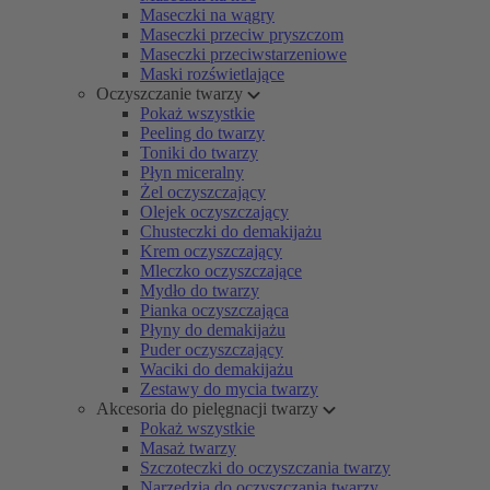
Maseczki na wągry
Maseczki przeciw pryszczom
Maseczki przeciwstarzeniowe
Maski rozświetlające
Oczyszczanie twarzy
Pokaż wszystkie
Peeling do twarzy
Toniki do twarzy
Płyn miceralny
Żel oczyszczający
Olejek oczyszczający
Chusteczki do demakijażu
Krem oczyszczający
Mleczko oczyszczające
Mydło do twarzy
Pianka oczyszczająca
Płyny do demakijażu
Puder oczyszczający
Waciki do demakijażu
Zestawy do mycia twarzy
Akcesoria do pielęgnacji twarzy
Pokaż wszystkie
Masaż twarzy
Szczoteczki do oczyszczania twarzy
Narzędzia do oczyszczania twarzy