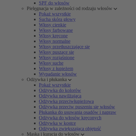
SPF do włosów
Pielęgnacja w zależności od rodzaju włosów
Pokaż wszystkie
Sucha skóra głowy
Włosy cienkie
Włosy farbowane
Włosy kręcone
Włosy normalne
Włosy przetłuszczające się
Włosy puszące się
Włosy rozjaśnione
Włosy suche
Włosy z łupieżem
Wypadanie włosów
Odżywka i płukanka
Pokaż wszystkie
Odżywka do kolorów
Odżywka nawilżająca
Odżywka przeciwłupieżowa
Odżywka przeciw puszeniu się włosów
Płukanka do usuwania osadów i napraw
Odżywka do włosów kręconych
Odżywka w kostce
Odżywka zwiększająca objętość
Maska i kuracja do włosów