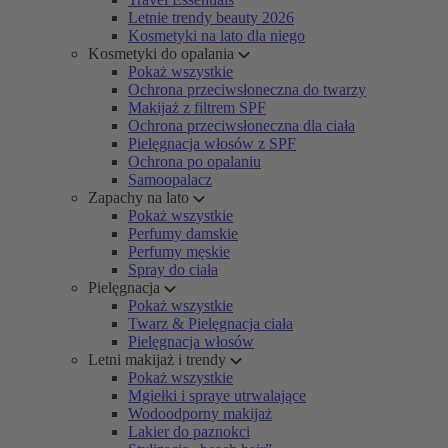
Letnie trendy beauty 2026
Kosmetyki na lato dla niego
Kosmetyki do opalania
Pokaż wszystkie
Ochrona przeciwsłoneczna do twarzy
Makijaż z filtrem SPF
Ochrona przeciwsłoneczna dla ciała
Pielęgnacja włosów z SPF
Ochrona po opalaniu
Samoopalacz
Zapachy na lato
Pokaż wszystkie
Perfumy damskie
Perfumy męskie
Spray do ciała
Pielęgnacja
Pokaż wszystkie
Twarz & Pielęgnacja ciała
Pielęgnacja włosów
Letni makijaż i trendy
Pokaż wszystkie
Mgiełki i spraye utrwalające
Wodoodporny makijaż
Lakier do paznokci