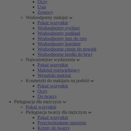
Oczy
Usta
Zestawy
Wodoodporny makijaż
Pokaż wszystkie
Wodoodporny eyeliner
Wodoodporny podkład
Wodoodporny tusz do rzęs
Wodoodporny korektor
Wodoodporne cienie do powiek
Wodoodporne kredki do brwi
Najważniejsze wydarzenia
Pokaż wszystkie
Makijaż rozświetlający
Wegański makijaż
Kosmetyki do makijażu na podróż
Pokaż wszystkie
Oczy
Do twarzy
Pielęgnacja dla mężczyzn
Pokaż wszystkie
Pielęgnacja twarzy dla mężczyzn
Pokaż wszystkie
Przeciwdziałanie starzeniu
Kremy do twarzy