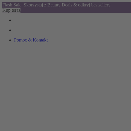
Flash Sale: Skorzystaj z Beauty Deals & odkryj bestsellery
Kup teraz
Pomoc & Kontakt