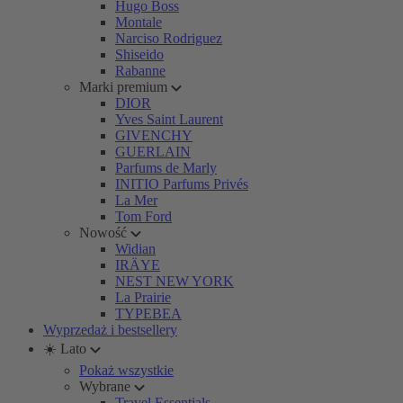
Hugo Boss
Montale
Narciso Rodriguez
Shiseido
Rabanne
Marki premium
DIOR
Yves Saint Laurent
GIVENCHY
GUERLAIN
Parfums de Marly
INITIO Parfums Privés
La Mer
Tom Ford
Nowość
Widian
IRÄYE
NEST NEW YORK
La Prairie
TYPEBEA
Wyprzedaż i bestsellery
☀️ Lato
Pokaż wszystkie
Wybrane
Travel Essentials