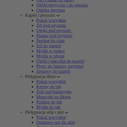
Olejki eteryczne i do masażu
Opieka intymna
Kąpiel i prysznic
Pokaż wszystkie
Żel pod prysznic
Olejki pod prysznic
Pianka pod prysznic
Peeling do ciała
Sól do kąpieli
Mydła w kostce
Mydła w płynie
Olejki i mleczka do kąpieli
Płyny do higieny intymnej
Zestawy do kąpieli
Pielęgnacja dłoni
Pokaż wszystkie
Kremy do rąk
Żele antybakteryjne
Maseczki na dłonie
Peeling do rąk
Mydła do rąk
Pielęgnacja stóp i pięt
Pokaż wszystkie
Domowe spa dla stóp