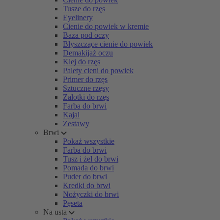
Tusze do rzęs
Eyelinery
Cienie do powiek w kremie
Baza pod oczy
Błyszczące cienie do powiek
Demakijaż oczu
Klej do rzęs
Palety cieni do powiek
Primer do rzęs
Sztuczne rzęsy
Zalotki do rzęs
Farba do brwi
Kajal
Zestawy
Brwi
Pokaż wszystkie
Farba do brwi
Tusz i żel do brwi
Pomada do brwi
Puder do brwi
Kredki do brwi
Nożyczki do brwi
Pęseta
Na usta