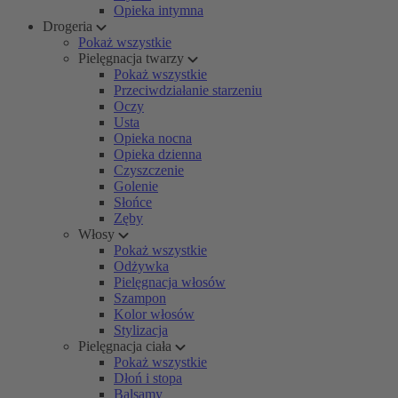
Opieka intymna
Drogeria
Pokaż wszystkie
Pielęgnacja twarzy
Pokaż wszystkie
Przeciwdziałanie starzeniu
Oczy
Usta
Opieka nocna
Opieka dzienna
Czyszczenie
Golenie
Słońce
Zęby
Włosy
Pokaż wszystkie
Odżywka
Pielęgnacja włosów
Szampon
Kolor włosów
Stylizacja
Pielęgnacja ciała
Pokaż wszystkie
Dłoń i stopa
Balsamy