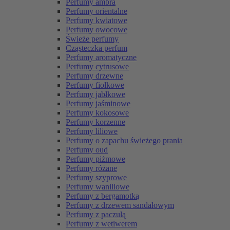
Perfumy ambra
Perfumy orientalne
Perfumy kwiatowe
Perfumy owocowe
Świeże perfumy
Cząsteczka perfum
Perfumy aromatyczne
Perfumy cytrusowe
Perfumy drzewne
Perfumy fiołkowe
Perfumy jabłkowe
Perfumy jaśminowe
Perfumy kokosowe
Perfumy korzenne
Perfumy liliowe
Perfumy o zapachu świeżego prania
Perfumy oud
Perfumy piżmowe
Perfumy różane
Perfumy szyprowe
Perfumy waniliowe
Perfumy z bergamotką
Perfumy z drzewem sandałowym
Perfumy z paczulą
Perfumy z wetiwerem