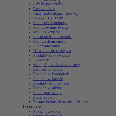
Róż do policzków
Rozświetlacz
Bazy pod makijaż i primery
BB- & CC-Cream
Kolorowe korektory
Konturowanie twarzy
Makijaż kryjący
Paleta do konturowania
Płyn do demakijażu
Puder mineralny
Utrwalacz do makijażu
Produkty pokrywające
Akcesoria
Makijaż przeciwstarzeniowy
Bronzer do twarzy
Podkład w kompakcie
Podkład w kremie
Produkty do makijażu
Podkład w płynie
Puder prasowany
Puder sypki
Zestaw kosmetyków do makijażu
Do oczu
Pokaż wszystkie
Cienie do powiek