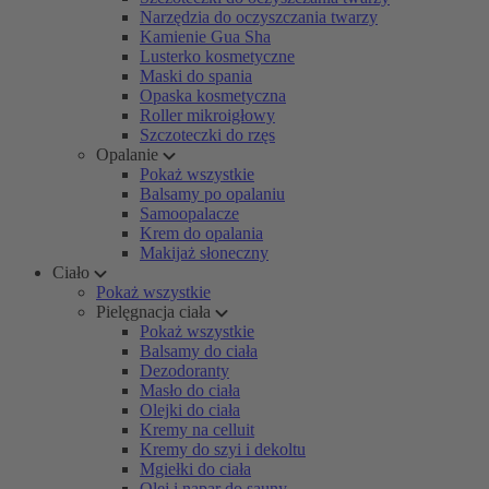
Narzędzia do oczyszczania twarzy
Kamienie Gua Sha
Lusterko kosmetyczne
Maski do spania
Opaska kosmetyczna
Roller mikroigłowy
Szczoteczki do rzęs
Opalanie
Pokaż wszystkie
Balsamy po opalaniu
Samoopalacze
Krem do opalania
Makijaż słoneczny
Ciało
Pokaż wszystkie
Pielęgnacja ciała
Pokaż wszystkie
Balsamy do ciała
Dezodoranty
Masło do ciała
Olejki do ciała
Kremy na celluit
Kremy do szyi i dekoltu
Mgiełki do ciała
Olej i napar do sauny