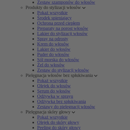
Zestaw szamponów do włosów
Produkty do stylizacji włosów
Pokaż wszystkie
Środek spieniający
Ochrona przed ciepłem
Preparaty na porost włosów
Lakier do stylizacji włosów
Spray na odrosty
Krem do włosów
Lakier do włosów
Puder do włosów
Sól morska do włosów
Żel do włosów
Zestaw do stylizacji włosów
Pielęgnacja włosów bez spłukiwania
Pokaż wszystkie
Olejek do włosów
Serum do włosów
Odżywka w sprayu
Odżywka bez spłukiwania
Zestawy do pielęgnacji włosów
Pielęgnacja skóry głowy
Pokaż wszystkie
Olejek do skóry głowy
Peeling do skóry głowy