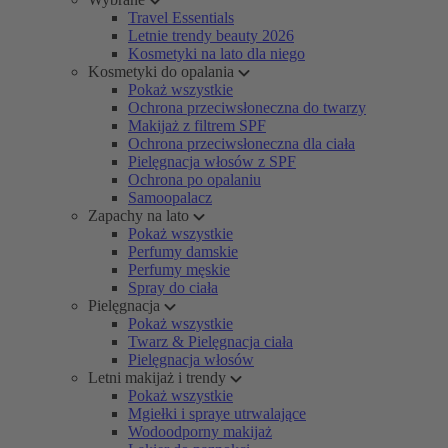
Travel Essentials
Letnie trendy beauty 2026
Kosmetyki na lato dla niego
Kosmetyki do opalania
Pokaż wszystkie
Ochrona przeciwsłoneczna do twarzy
Makijaż z filtrem SPF
Ochrona przeciwsłoneczna dla ciała
Pielęgnacja włosów z SPF
Ochrona po opalaniu
Samoopalacz
Zapachy na lato
Pokaż wszystkie
Perfumy damskie
Perfumy męskie
Spray do ciała
Pielęgnacja
Pokaż wszystkie
Twarz & Pielęgnacja ciała
Pielęgnacja włosów
Letni makijaż i trendy
Pokaż wszystkie
Mgiełki i spraye utrwalające
Wodoodporny makijaż