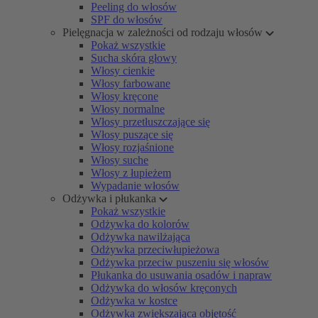
Peeling do włosów
SPF do włosów
Pielęgnacja w zależności od rodzaju włosów
Pokaż wszystkie
Sucha skóra głowy
Włosy cienkie
Włosy farbowane
Włosy kręcone
Włosy normalne
Włosy przetłuszczające się
Włosy puszące się
Włosy rozjaśnione
Włosy suche
Włosy z łupieżem
Wypadanie włosów
Odżywka i płukanka
Pokaż wszystkie
Odżywka do kolorów
Odżywka nawilżająca
Odżywka przeciwłupieżowa
Odżywka przeciw puszeniu się włosów
Płukanka do usuwania osadów i napraw
Odżywka do włosów kręconych
Odżywka w kostce
Odżywka zwiększająca objętość