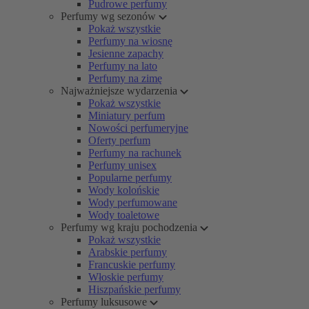
Pudrowe perfumy
Perfumy wg sezonów
Pokaż wszystkie
Perfumy na wiosnę
Jesienne zapachy
Perfumy na lato
Perfumy na zimę
Najważniejsze wydarzenia
Pokaż wszystkie
Miniatury perfum
Nowości perfumeryjne
Oferty perfum
Perfumy na rachunek
Perfumy unisex
Popularne perfumy
Wody kolońskie
Wody perfumowane
Wody toaletowe
Perfumy wg kraju pochodzenia
Pokaż wszystkie
Arabskie perfumy
Francuskie perfumy
Włoskie perfumy
Hiszpańskie perfumy
Perfumy luksusowe