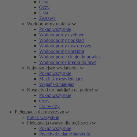
Cera
Oczy
Usta
Zestawy
Wodoodporny makijaż
Pokaż wszystkie
Wodoodporny eyeliner
Wodoodporny podkład
Wodoodporny tusz do rzęs
Wodoodporny korektor
Wodoodporne cienie do powiek
Wodoodporne kredki do brwi
Najważniejsze wydarzenia
Pokaż wszystkie
Makijaż rozświetlający
Wegański makijaż
Kosmetyki do makijażu na podróż
Pokaż wszystkie
Oczy
Do twarzy
Pielęgnacja dla mężczyzn
Pokaż wszystkie
Pielęgnacja twarzy dla mężczyzn
Pokaż wszystkie
Przeciwdziałanie starzeniu