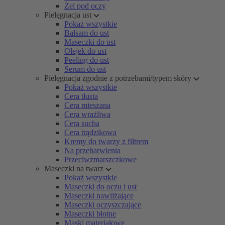
Żel pod oczy
Pielęgnacja ust
Pokaż wszystkie
Balsam do ust
Maseczki do ust
Olejek do ust
Peeling do ust
Serum do ust
Pielęgnacja zgodnie z potrzebami/typem skóry
Pokaż wszystkie
Cera tłusta
Cera mieszana
Cera wrażliwa
Cera sucha
Cera trądzikowa
Kremy do twarzy z filtrem
Na przebarwienia
Przeciwzmarszczkowe
Maseczki na twarz
Pokaż wszystkie
Maseczki do oczu i ust
Maseczki nawilżające
Maseczki oczyszczające
Maseczki błotne
Maski materiałowe