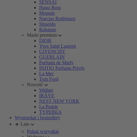
SENSAI
Hugo Boss
Montale
Narciso Rodriguez
Shiseido
Rabanne
Marki premium
DIOR
Yves Saint Laurent
GIVENCHY
GUERLAIN
Parfums de Marly
INITIO Parfums Privés
La Mer
Tom Ford
Nowość
Widian
IRÄYE
NEST NEW YORK
La Prairie
TYPEBEA
Wyprzedaż i bestsellery
☀️ Lato
Pokaż wszystkie
Wybrane