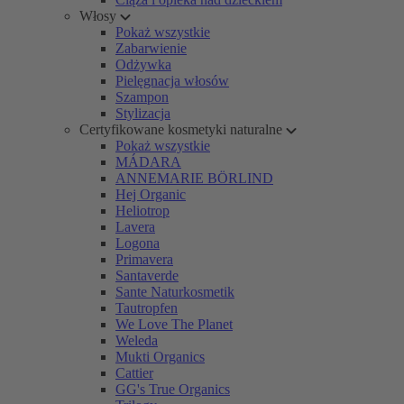
Włosy
Pokaż wszystkie
Zabarwienie
Odżywka
Pielęgnacja włosów
Szampon
Stylizacja
Certyfikowane kosmetyki naturalne
Pokaż wszystkie
MÁDARA
ANNEMARIE BÖRLIND
Hej Organic
Heliotrop
Lavera
Logona
Primavera
Santaverde
Sante Naturkosmetik
Tautropfen
We Love The Planet
Weleda
Mukti Organics
Cattier
GG's True Organics