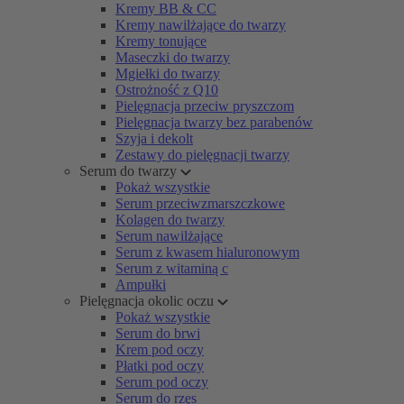
Kremy BB & CC
Kremy nawilżające do twarzy
Kremy tonujące
Maseczki do twarzy
Mgiełki do twarzy
Ostrożność z Q10
Pielęgnacja przeciw pryszczom
Pielęgnacja twarzy bez parabenów
Szyja i dekolt
Zestawy do pielęgnacji twarzy
Serum do twarzy
Pokaż wszystkie
Serum przeciwzmarszczkowe
Kolagen do twarzy
Serum nawilżające
Serum z kwasem hialuronowym
Serum z witaminą c
Ampułki
Pielęgnacja okolic oczu
Pokaż wszystkie
Serum do brwi
Krem pod oczy
Płatki pod oczy
Serum pod oczy
Serum do rzęs