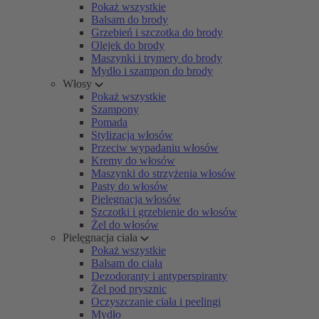
Pokaż wszystkie
Balsam do brody
Grzebień i szczotka do brody
Olejek do brody
Maszynki i trymery do brody
Mydło i szampon do brody
Włosy
Pokaż wszystkie
Szampony
Pomada
Stylizacja włosów
Przeciw wypadaniu włosów
Kremy do włosów
Maszynki do strzyżenia włosów
Pasty do włosów
Pielęgnacja włosów
Szczotki i grzebienie do włosów
Żel do włosów
Pielęgnacja ciała
Pokaż wszystkie
Balsam do ciała
Dezodoranty i antyperspiranty
Żel pod prysznic
Oczyszczanie ciała i peelingi
Mydło