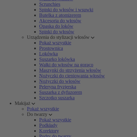
Scrunchies
Spinki do włosów i wsuwki
Butelka z atomizerem
Akcesoria do włosów
Opaska do loków
Spinki do włosów
Urządzenia do stylizacji włosów
Pokaż wszystkie
Prostownica
Lokówka
Suszarko lokówka
Wałki do włosów na gorąco
Maszynki do strzyżenia włosów
Nożyczki do cieniowania włosów
Nożyczki do włosów
Peleryna fryzjerska
Suszarka z dyfuzorem
Szczotko suszarka
Makijaż
Pokaż wszystkie
Do twarzy
Pokaż wszystkie
Podkłady
Korektory
Pudry do twarzy