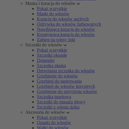
Maska i kuracja do włosów
Pokaż wszystkie
Masło do włosów
Kuracja do włosów suchych
Odżywka do włosów farbowanych
Nawilżająca kuracja do włosów
Keratynowa kuracja do włosów
Zabieg na włosy loki
Szczotki do włosów
Pokaż wszystkie
Szczotki okrągłe
Detangler
Szczotka płaska
Drewniana szczotka do włosów
Grzebienie do włosów
Grzebień do tapirowania
Grzebień do włosów kręconych
Grzebienie do strzyżenia włosów
Szczotka tunelowa
Szczotki do masażu głowy
Szczotki z włosia dzika
Akcesoria do włosów
Pokaż wszystkie
Opaski do włosów
Wałki do włosów