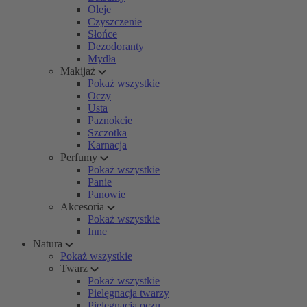
Oleje
Czyszczenie
Słońce
Dezodoranty
Mydła
Makijaż
Pokaż wszystkie
Oczy
Usta
Paznokcie
Szczotka
Karnacja
Perfumy
Pokaż wszystkie
Panie
Panowie
Akcesoria
Pokaż wszystkie
Inne
Natura
Pokaż wszystkie
Twarz
Pokaż wszystkie
Pielęgnacja twarzy
Pielęgnacja oczu