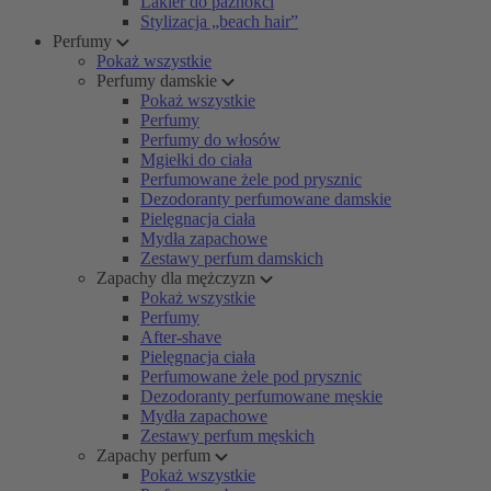
Lakier do paznokci
Stylizacja „beach hair”
Perfumy
Pokaż wszystkie
Perfumy damskie
Pokaż wszystkie
Perfumy
Perfumy do włosów
Mgiełki do ciała
Perfumowane żele pod prysznic
Dezodoranty perfumowane damskie
Pielęgnacja ciała
Mydła zapachowe
Zestawy perfum damskich
Zapachy dla mężczyzn
Pokaż wszystkie
Perfumy
After-shave
Pielęgnacja ciała
Perfumowane żele pod prysznic
Dezodoranty perfumowane męskie
Mydła zapachowe
Zestawy perfum męskich
Zapachy perfum
Pokaż wszystkie