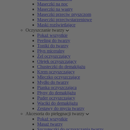
Maseczki na noc
Maseczki na wągry
Maseczki przeciw pryszczom
Maseczki przeciwstarzeniowe
Maski rozświetlające
Oczyszczanie twarzy
Pokaż wszystkie
Peeling do twarzy
Toniki do twarzy
Płyn miceralny
Żel oczyszczający
Olejek oczyszczający
Chusteczki do demakijażu
Krem oczyszczający
Mleczko oczyszczające
Mydło do twarzy
Pianka oczyszczająca
Płyny do demakijażu
Puder oczyszczający
Waciki do demakijażu
Zestawy do mycia twarzy
Akcesoria do pielęgnacji twarzy
Pokaż wszystkie
Masaż twarzy
Szczoteczki do oczyszczania twarzy