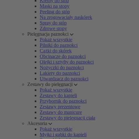
Kremy do stóp
Maski na stopy
Peeling do stóp
Na zrogowaciały naskórek
Spray do stóp
Zdrowe stopy
Pielęgnacja paznokci
Pokaż wszystkie
Pilniki do paznokci
Cążki do skórek
Obcinacze do paznokci
Olejki i sztyfty do paznokci
Nożyczki do paznokci
Lakiery do paznokci
Utwardzacz do paznokci
Zestawy do pielęgnacji
Pokaż wszystkie
Zestawy do kąpieli
Przybornik do paznokci
Zestawy prezentowe
Zestawy do manicure
Zestawy do pielęgnacji ciała
Akcesoria
Pokaż wszystkie
Myjki i gąbki do kąpieli