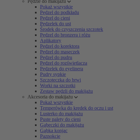
Pędzle do makijażu
Pokaż wszystkie
Pędzel do podkładu
Pędzel do cieni
Pędzelek do ust
Środek do czyszczenia szczotek
Pędzel do bronzera i różu
Aplikatory
Pędzel do korektora
Pędzel do maseczek
Pędzel do pudru
Pędzel do rozświetlacza
Pędzelek do eyelinera
Pudry sypkie
Szczoteczka do brwi
Worki na szczotki
Zestaw pędzli do makijażu
Akcesoria do makijażu
Pokaż wszystkie
Temperówka do kredek do oczu i ust
Lusterko do makijażu
Puste palety do cieni
Gąbeczki do makijażu
Gąbka konjac
Paznokcie