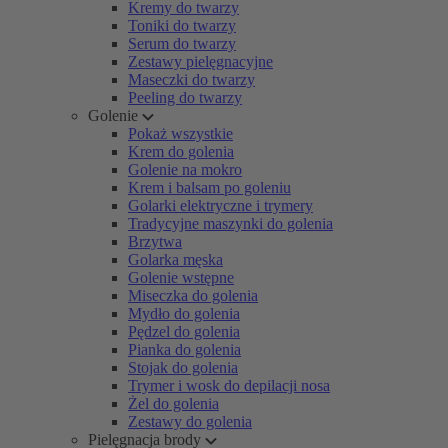
Kremy do twarzy
Toniki do twarzy
Serum do twarzy
Zestawy pielęgnacyjne
Maseczki do twarzy
Peeling do twarzy
Golenie
Pokaż wszystkie
Krem do golenia
Golenie na mokro
Krem i balsam po goleniu
Golarki elektryczne i trymery
Tradycyjne maszynki do golenia
Brzytwa
Golarka męska
Golenie wstępne
Miseczka do golenia
Mydło do golenia
Pędzel do golenia
Pianka do golenia
Stojak do golenia
Trymer i wosk do depilacji nosa
Żel do golenia
Zestawy do golenia
Pielęgnacja brody