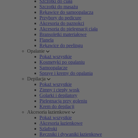
Szczotki do ciała
Szczotki do masażu
Rękawice do samoopalacza
Przybory do pedicure
Akcesoria do paznokci
Akcesoria do pielęgnacji ciała
Bransoletki materiałowe
Flanela
Rękawice do peelingu
Opalanie
Pokaż wszystkie
Kosmetyki po opalaniu
Samoopalacze
Spraye i kremy do opalania
Depilacja
Pokaż wszystkie
Zimny i ciepły wosk
Golarki i depilatory
Pielęgnacja przy goleniu
Krem do depilacji
Akcesoria łazienkowe
Pokaż wszystkie
Akcesoria łazienkowe
Szlafroki
Ręczniki i dywaniki łazienkowe