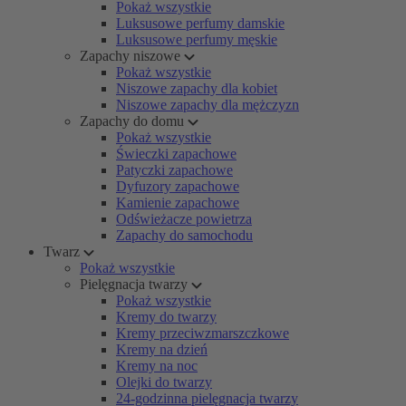
Pokaż wszystkie
Luksusowe perfumy damskie
Luksusowe perfumy męskie
Zapachy niszowe
Pokaż wszystkie
Niszowe zapachy dla kobiet
Niszowe zapachy dla mężczyzn
Zapachy do domu
Pokaż wszystkie
Świeczki zapachowe
Patyczki zapachowe
Dyfuzory zapachowe
Kamienie zapachowe
Odświeżacze powietrza
Zapachy do samochodu
Twarz
Pokaż wszystkie
Pielęgnacja twarzy
Pokaż wszystkie
Kremy do twarzy
Kremy przeciwzmarszczkowe
Kremy na dzień
Kremy na noc
Olejki do twarzy
24-godzinna pielęgnacja twarzy