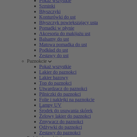
Pokaż wszystkie
Szminki
Błyszczyki
Konturówki do ust
Błyszczyk powiększający usta
Pomadki w płynie
Akcesoria do makijażu ust
Balsamy do ust
Matowa pomadka do ust
Podkład do ust
Zestawy do ust
Paznokcie
Pokaż wszystkie
Lakier do paznokci
Lakier bazowy
Top do paznokci
Utwardzacz do paznokci
Pilniczki do paznokci
Folie i naklejki na paznokcie
Lampy UV
Środek do usuwania skórek
Żelowy lakier do paznokci
Zmywacz do paznokci
Odżywki do paznokci
Zestawy do paznokci