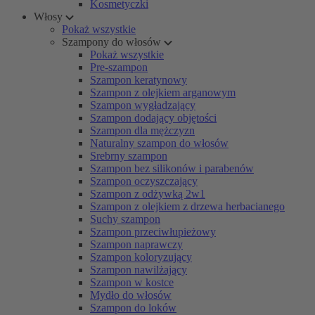
Kosmetyczki
Włosy
Pokaż wszystkie
Szampony do włosów
Pokaż wszystkie
Pre-szampon
Szampon keratynowy
Szampon z olejkiem arganowym
Szampon wygładzający
Szampon dodający objętości
Szampon dla mężczyzn
Naturalny szampon do włosów
Srebrny szampon
Szampon bez silikonów i parabenów
Szampon oczyszczający
Szampon z odżywką 2w1
Szampon z olejkiem z drzewa herbacianego
Suchy szampon
Szampon przeciwłupieżowy
Szampon naprawczy
Szampon koloryzujący
Szampon nawilżający
Szampon w kostce
Mydło do włosów
Szampon do loków