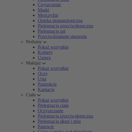
Czyszczenie
Maski
Mężczyźni
Opieka stomatologiczna
Pielęgnacja przeciwsłoneczna
Pielęgnacja ust
Przeciwdziałanie starzeniu
Perfumy
Pokaż wszystkie
Kobiety
Unisex
Makijaż
Pokaż wszystkie
Oczy
Usta
Paznokcie
Karnacja
Ciało
Pokaż wszystkie
Pielęgnacja ciała
Oczyszczanie
Pielęgnacja przeciwsłoneczna
Pielęgnacja dłoni i stóp
Panowie
Ciąża i opieka nad dzieckiem