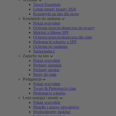
Travel Essentials
Letnie trendy beauty 2026
Kosmetyki na lato dla niego
Kosmetyki do opalania
Pokaż wszystkie
Ochrona przeciwsłoneczna do twarzy
Makijaż z filtrem SPF
Ochrona przeciwsłoneczna dla ciała
Pielęgnacja włosów z SPF
Ochrona po opalaniu
Samoopalacz
Zapachy na lato
Pokaż wszystkie
Perfumy damskie
Perfumy męskie
Spray do ciała
Pielęgnacja
Pokaż wszystkie
Twarz & Pielęgnacja ciała
Pielęgnacja włosów
Letni makijaż i trendy
Pokaż wszystkie
Mgiełki i spraye utrwalające
Wodoodporny makijaż