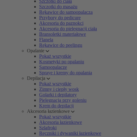
Szczotki do ciała
Szczotki do masażu
Rękawice do samoopalacza
Przybory do pedicure
Akcesoria do paznokci
Akcesoria do pielęgnacji ciała
Bransoletki materiałowe
Flanela
Rękawice do peelingu
Opalanie
Pokaż wszystkie
Kosmetyki po opalaniu
Samoopalacze
Spraye i kremy do opalania
Depilacja
Pokaż wszystkie
Zimny i ciepły wosk
Golarki i depilatory
Pielęgnacja przy goleniu
Krem do depilacji
Akcesoria łazienkowe
Pokaż wszystkie
Akcesoria łazienkowe
Szlafroki
Ręczniki i dywaniki łazienkowe