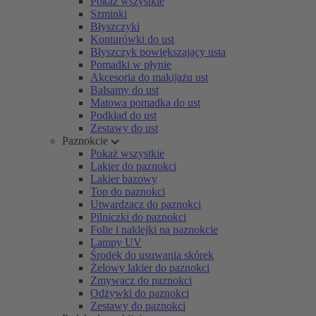
Pokaż wszystkie
Szminki
Błyszczyki
Konturówki do ust
Błyszczyk powiększający usta
Pomadki w płynie
Akcesoria do makijażu ust
Balsamy do ust
Matowa pomadka do ust
Podkład do ust
Zestawy do ust
Paznokcie
Pokaż wszystkie
Lakier do paznokci
Lakier bazowy
Top do paznokci
Utwardzacz do paznokci
Pilniczki do paznokci
Folie i naklejki na paznokcie
Lampy UV
Środek do usuwania skórek
Żelowy lakier do paznokci
Zmywacz do paznokci
Odżywki do paznokci
Zestawy do paznokci