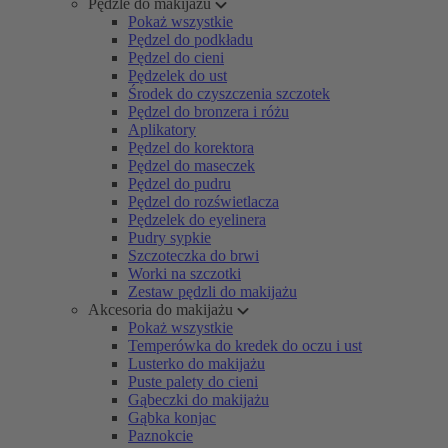
Pędzle do makijażu
Pokaż wszystkie
Pędzel do podkładu
Pędzel do cieni
Pędzelek do ust
Środek do czyszczenia szczotek
Pędzel do bronzera i różu
Aplikatory
Pędzel do korektora
Pędzel do maseczek
Pędzel do pudru
Pędzel do rozświetlacza
Pędzelek do eyelinera
Pudry sypkie
Szczoteczka do brwi
Worki na szczotki
Zestaw pędzli do makijażu
Akcesoria do makijażu
Pokaż wszystkie
Temperówka do kredek do oczu i ust
Lusterko do makijażu
Puste palety do cieni
Gąbeczki do makijażu
Gąbka konjac
Paznokcie