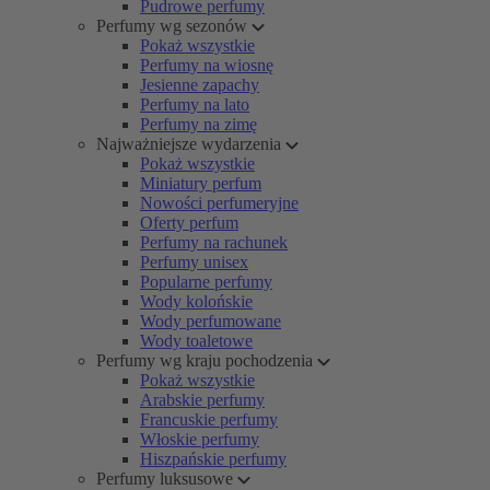
Pudrowe perfumy
Perfumy wg sezonów
Pokaż wszystkie
Perfumy na wiosnę
Jesienne zapachy
Perfumy na lato
Perfumy na zimę
Najważniejsze wydarzenia
Pokaż wszystkie
Miniatury perfum
Nowości perfumeryjne
Oferty perfum
Perfumy na rachunek
Perfumy unisex
Popularne perfumy
Wody kolońskie
Wody perfumowane
Wody toaletowe
Perfumy wg kraju pochodzenia
Pokaż wszystkie
Arabskie perfumy
Francuskie perfumy
Włoskie perfumy
Hiszpańskie perfumy
Perfumy luksusowe