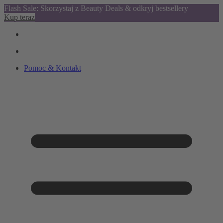
Flash Sale: Skorzystaj z Beauty Deals & odkryj bestsellery
Kup teraz
Pomoc & Kontakt