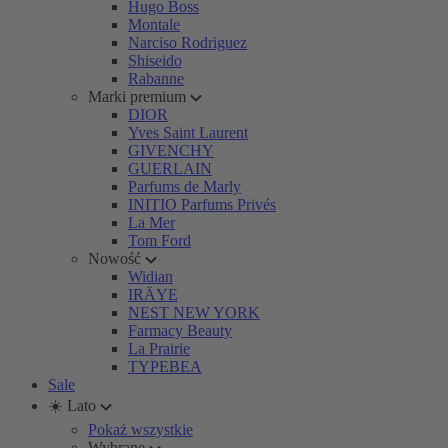
Hugo Boss
Montale
Narciso Rodriguez
Shiseido
Rabanne
Marki premium
DIOR
Yves Saint Laurent
GIVENCHY
GUERLAIN
Parfums de Marly
INITIO Parfums Privés
La Mer
Tom Ford
Nowość
Widian
IRÄYE
NEST NEW YORK
Farmacy Beauty
La Prairie
TYPEBEA
Sale
☀️ Lato
Pokaż wszystkie
Wybrane