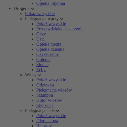
Opieka intymna
Drogeria
Pokaż wszystkie
Pielęgnacja twarzy
Pokaż wszystkie
Przeciwdziałanie starzeniu
Oczy
Usta
Opieka nocna
Opieka dzienna
Czyszczenie
Golenie
Słońce
Zęby
Włosy
Pokaż wszystkie
Odżywka
Pielęgnacja włosów
Szampon
Kolor włosów
Stylizacja
Pielęgnacja ciała
Pokaż wszystkie
Dłoń i stopa
Balsamy