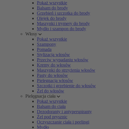
Pokaż wszystkie
Balsam do brody
Grzebień i szczotka do brody
Olejek do brody
Maszynki i trymery do brody
Mydło i szampon do brody
Włosy
Pokaż wszystkie
Szampony
Pomada
Stylizacja włosów
Przeciw wypadaniu włosów
Kremy do włosów
Maszynki do strzyżenia włosów
Pasty do włosów
Pielęgnacja włosów
Szczotki i grzebienie do włosów
Żel do włosów
Pielęgnacja ciała
Pokaż wszystkie
Balsam do ciała
Dezodoranty i antyperspiranty
Żel pod prysznic
Oczyszczanie ciała i peelingi
Mydło