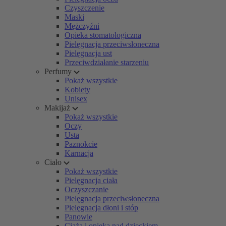
Czyszczenie
Maski
Mężczyźni
Opieka stomatologiczna
Pielęgnacja przeciwsłoneczna
Pielęgnacja ust
Przeciwdziałanie starzeniu
Perfumy
Pokaż wszystkie
Kobiety
Unisex
Makijaż
Pokaż wszystkie
Oczy
Usta
Paznokcie
Karnacja
Ciało
Pokaż wszystkie
Pielęgnacja ciała
Oczyszczanie
Pielęgnacja przeciwsłoneczna
Pielęgnacja dłoni i stóp
Panowie
Ciąża i opieka nad dzieckiem