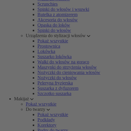
Scrunchies
Spinki do włosów i wsuwki
Butelka z atomizerem
Akcesoria do włosów
Opaska do loków
Spinki do włosów
Urządzenia do stylizacji włosów
Pokaż wszystkie
Prostownica
Lokówka
Suszarko lokówka
Wałki do włosów na gorąco
Maszynki do strzyżenia włosów
Nożyczki do cieniowania włosów
Nożyczki do włosów
Peleryna fryzjerska
Suszarka z dyfuzorem
Szczotko suszarka
Makijaż
Pokaż wszystkie
Do twarzy
Pokaż wszystkie
Podkłady
Korektory
Pudry do twarzy