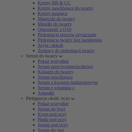
Kremy BB & CC
Kremy nawilżające do twarzy
Kremy tonujące
Maseczki do twarzy
Mgiełki do twarzy
Ostrożność z Q10
Pielęgnacja przeciw pryszczom
Pielęgnacja twarzy bez parabenów
Szyja i dekolt
Zestawy do pielęgnacji twarzy
Serum do twarzy
Pokaż wszystkie
Serum przeciwzmarszczkowe
Kolagen do twarzy
Serum nawilżające
Serum z kwasem hialuronowym
Serum z witaminą c
Ampułki
Pielęgnacja okolic oczu
Pokaż wszystkie
Serum do brwi
Krem pod oczy
Płatki pod oczy
Serum pod oczy
Serum do rzęs