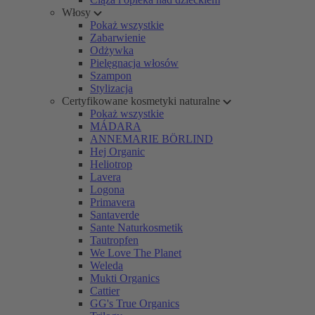
Włosy
Pokaż wszystkie
Zabarwienie
Odżywka
Pielęgnacja włosów
Szampon
Stylizacja
Certyfikowane kosmetyki naturalne
Pokaż wszystkie
MÁDARA
ANNEMARIE BÖRLIND
Hej Organic
Heliotrop
Lavera
Logona
Primavera
Santaverde
Sante Naturkosmetik
Tautropfen
We Love The Planet
Weleda
Mukti Organics
Cattier
GG's True Organics