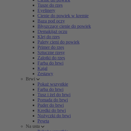
Tusze do rzęs
Eyelinery
Cienie do powiek w kremie
Baza pod oczy
Błyszczące cienie do powiek
Demakijaż oczu
Klej do rzęs
Palety cieni do powiek
Primer do rzęs
Sztuczne rzęsy
Zalotki do rzęs
Farba do brwi
Kajal
Zestawy
Brwi
Pokaż wszystkie
Farba do brwi
Tusz i żel do brwi
Pomada do brwi
Puder do brwi
Kredki do brwi
Nożyczki do brwi
Pęseta
Na usta