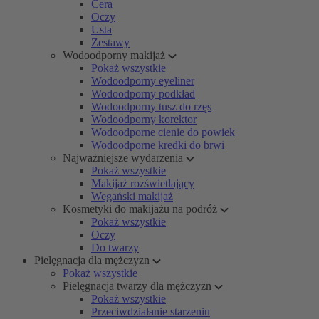
Cera
Oczy
Usta
Zestawy
Wodoodporny makijaż
Pokaż wszystkie
Wodoodporny eyeliner
Wodoodporny podkład
Wodoodporny tusz do rzęs
Wodoodporny korektor
Wodoodporne cienie do powiek
Wodoodporne kredki do brwi
Najważniejsze wydarzenia
Pokaż wszystkie
Makijaż rozświetlający
Wegański makijaż
Kosmetyki do makijażu na podróż
Pokaż wszystkie
Oczy
Do twarzy
Pielęgnacja dla mężczyzn
Pokaż wszystkie
Pielęgnacja twarzy dla mężczyzn
Pokaż wszystkie
Przeciwdziałanie starzeniu