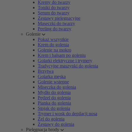
Kremy do twarzy
Toniki do twarzy
Serum do twarzy
Zestawy pielęgnacyjne
Maseczki do twarzy
Peeling do twarzy
Golenie
Pokaż wszystkie
Krem do golenia
Golenie na mokro
Krem i balsam po goleniu
Golarki elektryczne i trymery
Tradycyjne maszynki do golenia
Brzytwa
Golarka męska
Golenie wstępne
Miseczka do golenia
Mydło do golenia
Pędzel do golenia
Pianka do golenia
Stojak do golenia
Trymer i wosk do depilacji nosa
Żel do golenia
Zestawy do golenia
Pielęgnacja brody