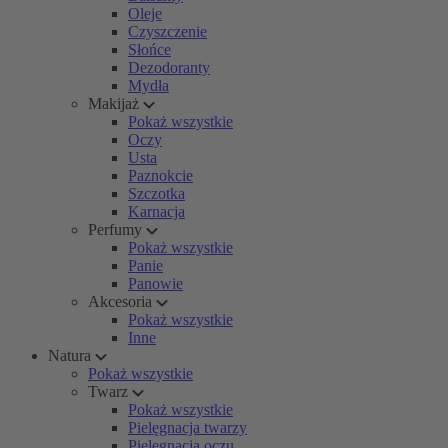
Oleje
Czyszczenie
Słońce
Dezodoranty
Mydła
Makijaż
Pokaż wszystkie
Oczy
Usta
Paznokcie
Szczotka
Karnacja
Perfumy
Pokaż wszystkie
Panie
Panowie
Akcesoria
Pokaż wszystkie
Inne
Natura
Pokaż wszystkie
Twarz
Pokaż wszystkie
Pielęgnacja twarzy
Pielęgnacja oczu