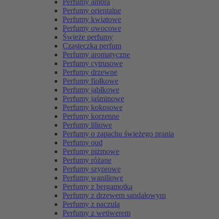
Perfumy ambra
Perfumy orientalne
Perfumy kwiatowe
Perfumy owocowe
Świeże perfumy
Cząsteczka perfum
Perfumy aromatyczne
Perfumy cytrusowe
Perfumy drzewne
Perfumy fiołkowe
Perfumy jabłkowe
Perfumy jaśminowe
Perfumy kokosowe
Perfumy korzenne
Perfumy liliowe
Perfumy o zapachu świeżego prania
Perfumy oud
Perfumy piżmowe
Perfumy różane
Perfumy szyprowe
Perfumy waniliowe
Perfumy z bergamotką
Perfumy z drzewem sandałowym
Perfumy z paczulą
Perfumy z wetiwerem