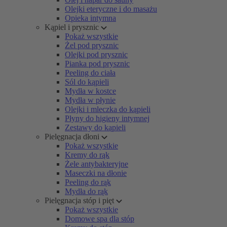
Olejki eteryczne i do masażu
Opieka intymna
Kąpiel i prysznic
Pokaż wszystkie
Żel pod prysznic
Olejki pod prysznic
Pianka pod prysznic
Peeling do ciała
Sól do kąpieli
Mydła w kostce
Mydła w płynie
Olejki i mleczka do kąpieli
Płyny do higieny intymnej
Zestawy do kąpieli
Pielęgnacja dłoni
Pokaż wszystkie
Kremy do rąk
Żele antybakteryjne
Maseczki na dłonie
Peeling do rąk
Mydła do rąk
Pielęgnacja stóp i pięt
Pokaż wszystkie
Domowe spa dla stóp