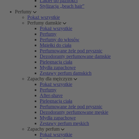
Lakier do paznokci
Stylizacja „beach hair”
Perfumy
Pokaż wszystkie
Perfumy damskie
Pokaż wszystkie
Perfumy
Perfumy do włosów
Mgiełki do ciała
Perfumowane żele pod prysznic
Dezodoranty perfumowane damskie
Pielęgnacja ciała
Mydła zapachowe
Zestawy perfum damskich
Zapachy dla mężczyzn
Pokaż wszystkie
Perfumy
After-shave
Pielęgnacja ciała
Perfumowane żele pod prysznic
Dezodoranty perfumowane męskie
Mydła zapachowe
Zestawy perfum męskich
Zapachy perfum
Pokaż wszystkie