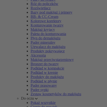
Róż do policzków
Rozświetlacz
Bazy pod makijaż i primery
BB- & CC-Cream
Kolorowe korektory
Konturowanie twarzy
Makijaż kryjący
Paleta do konturowania
Płyn do demakijażu
Puder mineralny
Utrwalacz do makijażu
Produkty pokrywające
Akcesoria
Makijaż przeciwstarzeniowy
Bronzer do twarzy
Podkład w kompakcie
Podkład w kremie
Produkty do makijażu
Podkład w płynie
Puder prasowany
Puder sypki
Zestaw kosmetyków do makijażu
Do oczu
Pokaż wszystkie
Cienie do powiek