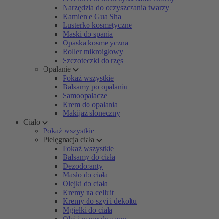
Narzędzia do oczyszczania twarzy
Kamienie Gua Sha
Lusterko kosmetyczne
Maski do spania
Opaska kosmetyczna
Roller mikroigłowy
Szczoteczki do rzęs
Opalanie
Pokaż wszystkie
Balsamy po opalaniu
Samoopalacze
Krem do opalania
Makijaż słoneczny
Ciało
Pokaż wszystkie
Pielęgnacja ciała
Pokaż wszystkie
Balsamy do ciała
Dezodoranty
Masło do ciała
Olejki do ciała
Kremy na celluit
Kremy do szyi i dekoltu
Mgiełki do ciała
Olej i napar do sauny