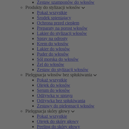
Zestaw szamponów do włosów
Produkty do stylizacji włosów
Pokaż wszystkie
Środek spieniający
Ochrona przed ciepłem
Preparaty na porost włosów
Lakier do stylizacji włosów
Spray na odrosty
Krem do włosów
Lakier do włosów
Puder do włosów
Sól morska do włosów
Żel do włosów
Zestaw do stylizacji włosów
Pielęgnacja włosów bez spłukiwania
Pokaż wszystkie
Olejek do włosów
Serum do włosów
Odżywka w sprayu
Odżywka bez spłukiwania
Zestawy do pielęgnacji włosów
Pielęgnacja skóry głowy
Pokaż wszystkie
Olejek do skóry głowy
Peeling do skóry głowy