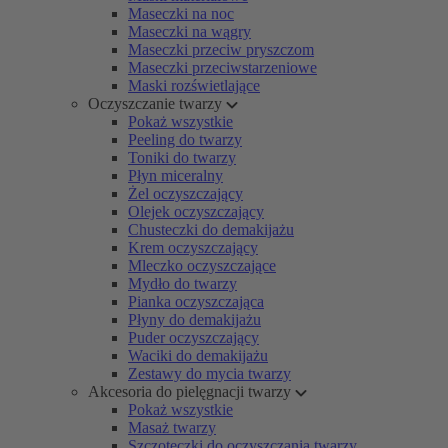
Maseczki na noc
Maseczki na wągry
Maseczki przeciw pryszczom
Maseczki przeciwstarzeniowe
Maski rozświetlające
Oczyszczanie twarzy
Pokaż wszystkie
Peeling do twarzy
Toniki do twarzy
Płyn miceralny
Żel oczyszczający
Olejek oczyszczający
Chusteczki do demakijażu
Krem oczyszczający
Mleczko oczyszczające
Mydło do twarzy
Pianka oczyszczająca
Płyny do demakijażu
Puder oczyszczający
Waciki do demakijażu
Zestawy do mycia twarzy
Akcesoria do pielęgnacji twarzy
Pokaż wszystkie
Masaż twarzy
Szczoteczki do oczyszczania twarzy