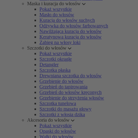
Maska i kuracja do włosów
Pokaż wszystkie
Masło do włosów
Kuracja do włosów suchych
Odżywka do włosów farbowanych
Nawilżająca kuracja do włosów
Keratynowa kuracja do włosów
Zabieg na włosy loki
Szczotki do włosów
Pokaż wszystkie
Szczotki okrągłe
Detangler
Szczotka płaska
Drewniana szczotka do włosów
Grzebienie do włosów
Grzebień do tapirowania
Grzebień do włosów kręconych
Grzebienie do strzyżenia włosów
Szczotka tunelowa
Szczotki do masażu głowy
Szczotki z włosia dzika
Akcesoria do włosów
Pokaż wszystkie
Opaski do włosów
Wałki do włosów