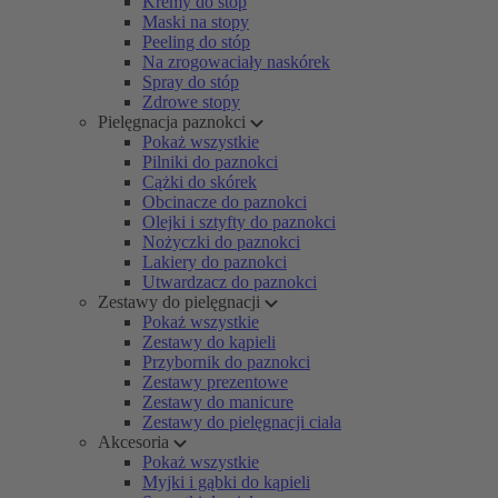
Kremy do stóp
Maski na stopy
Peeling do stóp
Na zrogowaciały naskórek
Spray do stóp
Zdrowe stopy
Pielęgnacja paznokci
Pokaż wszystkie
Pilniki do paznokci
Cążki do skórek
Obcinacze do paznokci
Olejki i sztyfty do paznokci
Nożyczki do paznokci
Lakiery do paznokci
Utwardzacz do paznokci
Zestawy do pielęgnacji
Pokaż wszystkie
Zestawy do kąpieli
Przybornik do paznokci
Zestawy prezentowe
Zestawy do manicure
Zestawy do pielęgnacji ciała
Akcesoria
Pokaż wszystkie
Myjki i gąbki do kąpieli