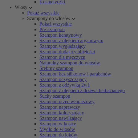
Kosmetyczki
Włosy
Pokaż wszystkie
Szampony do włosów
Pokaż wszystkie
Pre-szampon
Szampon keratynowy
Szampon z olejkiem arganowym
Szampon wygładzający
Szampon dodający objętości
Szampon dla mężczyzn
Naturalny szampon do włosów
Srebrny szampon
Szampon bez silikonów i parabenów
Szampon oczyszczający
Szampon z odżywką 2w1
Szampon z olejkiem z drzewa herbacianego
Suchy szampon
Szampon przeciwłupieżowy
Szampon naprawczy
Szampon koloryzujący
Szampon nawilżający
Szampon w kostce
Mydło do włosów
Szampon do loków