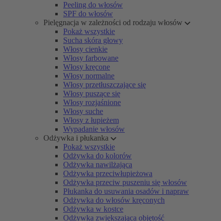
Peeling do włosów
SPF do włosów
Pielęgnacja w zależności od rodzaju włosów
Pokaż wszystkie
Sucha skóra głowy
Włosy cienkie
Włosy farbowane
Włosy kręcone
Włosy normalne
Włosy przetłuszczające się
Włosy puszące się
Włosy rozjaśnione
Włosy suche
Włosy z łupieżem
Wypadanie włosów
Odżywka i płukanka
Pokaż wszystkie
Odżywka do kolorów
Odżywka nawilżająca
Odżywka przeciwłupieżowa
Odżywka przeciw puszeniu się włosów
Płukanka do usuwania osadów i napraw
Odżywka do włosów kręconych
Odżywka w kostce
Odżywka zwiększająca objętość