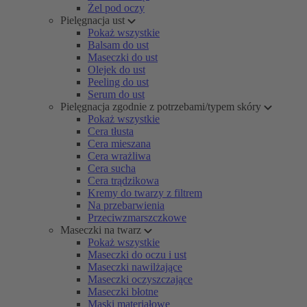
Żel pod oczy
Pielęgnacja ust
Pokaż wszystkie
Balsam do ust
Maseczki do ust
Olejek do ust
Peeling do ust
Serum do ust
Pielęgnacja zgodnie z potrzebami/typem skóry
Pokaż wszystkie
Cera tłusta
Cera mieszana
Cera wrażliwa
Cera sucha
Cera trądzikowa
Kremy do twarzy z filtrem
Na przebarwienia
Przeciwzmarszczkowe
Maseczki na twarz
Pokaż wszystkie
Maseczki do oczu i ust
Maseczki nawilżające
Maseczki oczyszczające
Maseczki błotne
Maski materiałowe