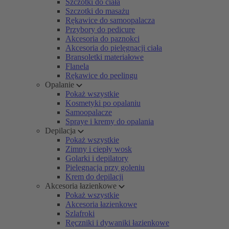
Szczotki do ciała
Szczotki do masażu
Rękawice do samoopalacza
Przybory do pedicure
Akcesoria do paznokci
Akcesoria do pielęgnacji ciała
Bransoletki materiałowe
Flanela
Rękawice do peelingu
Opalanie
Pokaż wszystkie
Kosmetyki po opalaniu
Samoopalacze
Spraye i kremy do opalania
Depilacja
Pokaż wszystkie
Zimny i ciepły wosk
Golarki i depilatory
Pielęgnacja przy goleniu
Krem do depilacji
Akcesoria łazienkowe
Pokaż wszystkie
Akcesoria łazienkowe
Szlafroki
Ręczniki i dywaniki łazienkowe