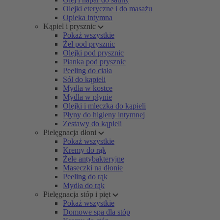
Olejki eteryczne i do masażu
Opieka intymna
Kąpiel i prysznic
Pokaż wszystkie
Żel pod prysznic
Olejki pod prysznic
Pianka pod prysznic
Peeling do ciała
Sól do kąpieli
Mydła w kostce
Mydła w płynie
Olejki i mleczka do kąpieli
Płyny do higieny intymnej
Zestawy do kąpieli
Pielęgnacja dłoni
Pokaż wszystkie
Kremy do rąk
Żele antybakteryjne
Maseczki na dłonie
Peeling do rąk
Mydła do rąk
Pielęgnacja stóp i pięt
Pokaż wszystkie
Domowe spa dla stóp