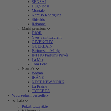
SENSAI
Hugo Boss
Montale
Narciso Rodriguez
Shiseido
Rabanne
Marki premium
DIOR
Yves Saint Laurent
GIVENCHY
GUERLAIN
Parfums de Marly
INITIO Parfums Privés
La Mer
Tom Ford
Nowość
Widian
IRÄYE
NEST NEW YORK
La Prairie
TYPEBEA
Wyprzedaż i bestsellery
☀️ Lato
Pokaż wszystkie
Wybrane