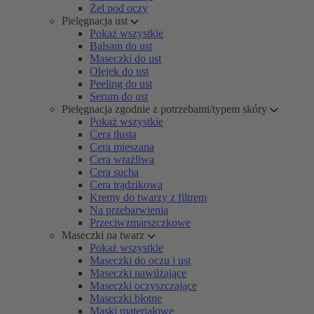
Żel pod oczy
Pielęgnacja ust
Pokaż wszystkie
Balsam do ust
Maseczki do ust
Olejek do ust
Peeling do ust
Serum do ust
Pielęgnacja zgodnie z potrzebami/typem skóry
Pokaż wszystkie
Cera tłusta
Cera mieszana
Cera wrażliwa
Cera sucha
Cera trądzikowa
Kremy do twarzy z filtrem
Na przebarwienia
Przeciwzmarszczkowe
Maseczki na twarz
Pokaż wszystkie
Maseczki do oczu i ust
Maseczki nawilżające
Maseczki oczyszczające
Maseczki błotne
Maski materiałowe