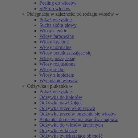
Peeling do włosów
SPF do włosów
Pielęgnacja w zależności od rodzaju włosów
Pokaż wszystkie
Sucha skóra głowy
Włosy cienkie
Włosy farbowane
Włosy kręcone
Włosy normalne
Włosy przetłuszczające się
Włosy puszące się
Włosy rozjaśnione
Włosy suche
Włosy z łupieżem
Wypadanie włosów
Odżywka i płukanka
Pokaż wszystkie
Odżywka do kolorów
Odżywka nawilżająca
Odżywka przeciwłupieżowa
Odżywka przeciw puszeniu się włosów
Płukanka do usuwania osadów i napraw
Odżywka do włosów kręconych
Odżywka w kostce
Odżywka zwiększająca objętość