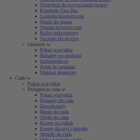
Narzędzia do oczyszczania twarzy
Kamienie Gua Sha
Lusterko kosmetyczne
Maski do spania
Opaska kosmetyczna
Roller mikroigłowy
Szczoteczki do rzęs
Opalanie
Pokaż wszystkie
Balsamy po opalaniu
Samoopalacze
Krem do opalania
Makijaż słoneczny
Ciało
Pokaż wszystkie
Pielęgnacja ciała
Pokaż wszystkie
Balsamy do ciała
Dezodoranty
Masło do ciała
Olejki do ciała
Kremy na celluit
Kremy do szyi i dekoltu
Mgiełki do ciała
Olej i napar do sauny