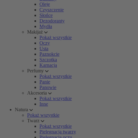
Oleje
Czyszczenie
Słońce
Dezodoranty
Mydła
Makijaż
Pokaż wszystkie
Oczy
Usta
Paznokcie
Szczotka
Karnacja
Perfumy
Pokaż wszystkie
Panie
Panowie
Akcesoria
Pokaż wszystkie
Inne
Natura
Pokaż wszystkie
Twarz
Pokaż wszystkie
Pielęgnacja twarzy
Pielęgnacja oczu