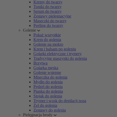
Kremy do twarzy
Toniki do twarzy
Serum do twarzy
Zestawy pielęgnacyjne
Maseczki do twarzy
Peeling do twarzy
Golenie
Pokaż wszystkie
Krem do golenia
Golenie na mokro
Krem i balsam po goleniu
Golarki elektryczne i trymery
Tradycyjne maszynki do golenia
Brzytwa
Golarka męska
Golenie wstępne
Miseczka do golenia
Mydło do golenia
Pędzel do golenia
Pianka do golenia
Stojak do golenia
Trymer i wosk do depilacji nosa
Żel do golenia
Zestawy do golenia
Pielęgnacja brody