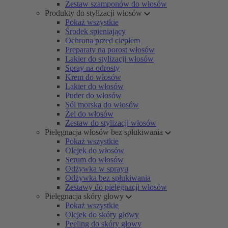
Zestaw szamponów do włosów
Produkty do stylizacji włosów
Pokaż wszystkie
Środek spieniający
Ochrona przed ciepłem
Preparaty na porost włosów
Lakier do stylizacji włosów
Spray na odrosty
Krem do włosów
Lakier do włosów
Puder do włosów
Sól morska do włosów
Żel do włosów
Zestaw do stylizacji włosów
Pielęgnacja włosów bez spłukiwania
Pokaż wszystkie
Olejek do włosów
Serum do włosów
Odżywka w sprayu
Odżywka bez spłukiwania
Zestawy do pielęgnacji włosów
Pielęgnacja skóry głowy
Pokaż wszystkie
Olejek do skóry głowy
Peeling do skóry głowy