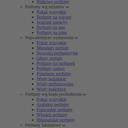
Pudrowe perfumy
Perfumy wg sezonów
Pokaż wszystkie
Perfumy na wiosnę
Jesienne zapachy
Perfumy na lato
Perfumy na zimę
Najważniejsze wydarzenia
Pokaż wszystkie
Miniatury perfum
Nowości perfumeryjne
Oferty perfum
Perfumy na rachunek
Perfumy unisex
Popularne perfumy
Wody kolońskie
Wody perfumowane
Wody toaletowe
Perfumy wg kraju pochodzenia
Pokaż wszystkie
Arabskie perfumy
Francuskie perfumy
Włoskie perfumy
Hiszpańskie perfumy
Perfumy luksusowe