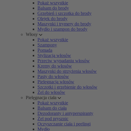
Pokaż wszystkie
Balsam do brody
Grzebień i szczotka do brody
Olejek do brody
Maszynki i trymery do brody
Mydło i szampon do brody
Włosy
Pokaż wszystkie
Szampony
Pomada
Stylizacja włosów
Przeciw wypadaniu włosów
Kremy do włosów
Maszynki do strzyżenia włosów
Pasty do włosów
Pielęgnacja włosów
Szczotki i grzebienie do włosów
Żel do włosów
Pielęgnacja ciała
Pokaż wszystkie
Balsam do ciała
Dezodoranty i antyperspiranty
Żel pod prysznic
Oczyszczanie ciała i peelingi
Mydło