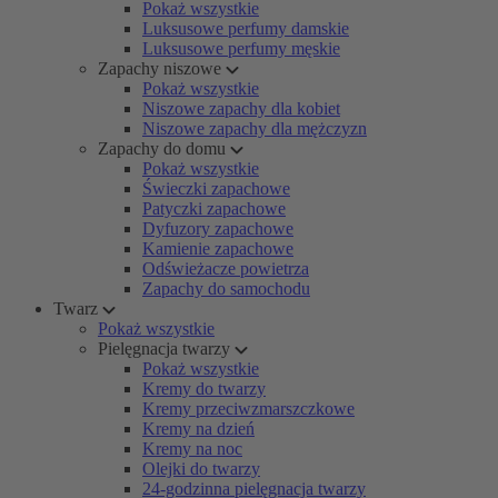
Pokaż wszystkie
Luksusowe perfumy damskie
Luksusowe perfumy męskie
Zapachy niszowe
Pokaż wszystkie
Niszowe zapachy dla kobiet
Niszowe zapachy dla mężczyzn
Zapachy do domu
Pokaż wszystkie
Świeczki zapachowe
Patyczki zapachowe
Dyfuzory zapachowe
Kamienie zapachowe
Odświeżacze powietrza
Zapachy do samochodu
Twarz
Pokaż wszystkie
Pielęgnacja twarzy
Pokaż wszystkie
Kremy do twarzy
Kremy przeciwzmarszczkowe
Kremy na dzień
Kremy na noc
Olejki do twarzy
24-godzinna pielęgnacja twarzy