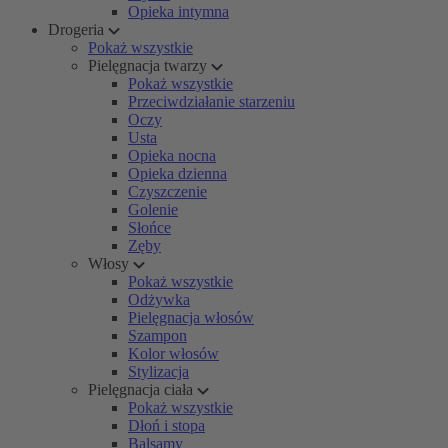
Opieka intymna
Drogeria
Pokaż wszystkie
Pielęgnacja twarzy
Pokaż wszystkie
Przeciwdziałanie starzeniu
Oczy
Usta
Opieka nocna
Opieka dzienna
Czyszczenie
Golenie
Słońce
Zęby
Włosy
Pokaż wszystkie
Odżywka
Pielęgnacja włosów
Szampon
Kolor włosów
Stylizacja
Pielęgnacja ciała
Pokaż wszystkie
Dłoń i stopa
Balsamy