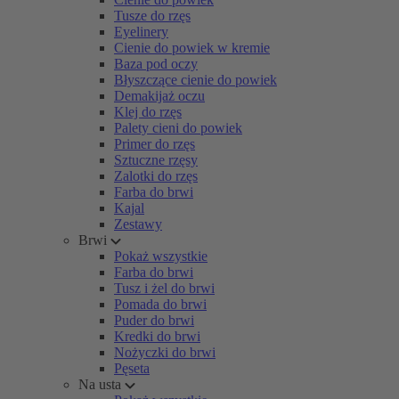
Tusze do rzęs
Eyelinery
Cienie do powiek w kremie
Baza pod oczy
Błyszczące cienie do powiek
Demakijaż oczu
Klej do rzęs
Palety cieni do powiek
Primer do rzęs
Sztuczne rzęsy
Zalotki do rzęs
Farba do brwi
Kajal
Zestawy
Brwi
Pokaż wszystkie
Farba do brwi
Tusz i żel do brwi
Pomada do brwi
Puder do brwi
Kredki do brwi
Nożyczki do brwi
Pęseta
Na usta