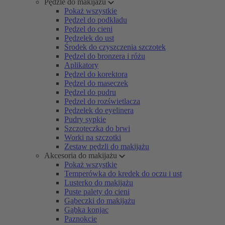
Pędzle do makijażu
Pokaż wszystkie
Pędzel do podkładu
Pędzel do cieni
Pędzelek do ust
Środek do czyszczenia szczotek
Pędzel do bronzera i różu
Aplikatory
Pędzel do korektora
Pędzel do maseczek
Pędzel do pudru
Pędzel do rozświetlacza
Pędzelek do eyelinera
Pudry sypkie
Szczoteczka do brwi
Worki na szczotki
Zestaw pędzli do makijażu
Akcesoria do makijażu
Pokaż wszystkie
Temperówka do kredek do oczu i ust
Lusterko do makijażu
Puste palety do cieni
Gąbeczki do makijażu
Gąbka konjac
Paznokcie