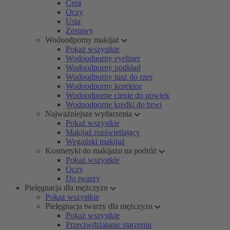
Cera
Oczy
Usta
Zestawy
Wodoodporny makijaż
Pokaż wszystkie
Wodoodporny eyeliner
Wodoodporny podkład
Wodoodporny tusz do rzęs
Wodoodporny korektor
Wodoodporne cienie do powiek
Wodoodporne kredki do brwi
Najważniejsze wydarzenia
Pokaż wszystkie
Makijaż rozświetlający
Wegański makijaż
Kosmetyki do makijażu na podróż
Pokaż wszystkie
Oczy
Do twarzy
Pielęgnacja dla mężczyzn
Pokaż wszystkie
Pielęgnacja twarzy dla mężczyzn
Pokaż wszystkie
Przeciwdziałanie starzeniu