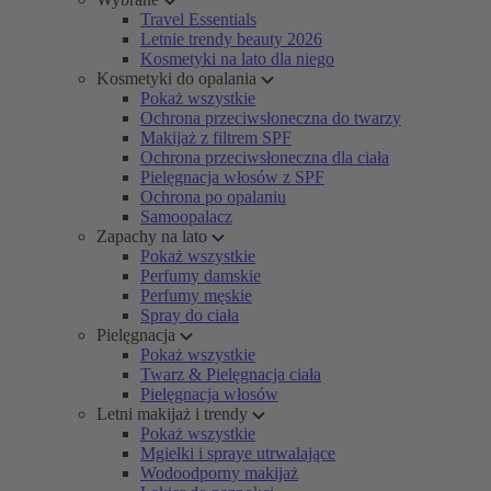
Travel Essentials
Letnie trendy beauty 2026
Kosmetyki na lato dla niego
Kosmetyki do opalania
Pokaż wszystkie
Ochrona przeciwsłoneczna do twarzy
Makijaż z filtrem SPF
Ochrona przeciwsłoneczna dla ciała
Pielęgnacja włosów z SPF
Ochrona po opalaniu
Samoopalacz
Zapachy na lato
Pokaż wszystkie
Perfumy damskie
Perfumy męskie
Spray do ciała
Pielęgnacja
Pokaż wszystkie
Twarz & Pielęgnacja ciała
Pielęgnacja włosów
Letni makijaż i trendy
Pokaż wszystkie
Mgiełki i spraye utrwalające
Wodoodporny makijaż