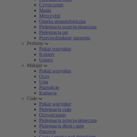
Czyszczenie
Maski
Mężczyźni
Opieka stomatologiczna
Pielęgnacja przeciwsłoneczna
Pielęgnacja ust
Przeciwdziałanie starzeniu
Perfumy
Pokaż wszystkie
Kobiety
Unisex
Makijaż
Pokaż wszystkie
Oczy
Usta
Paznokcie
Karnacja
Ciało
Pokaż wszystkie
Pielęgnacja ciała
Oczyszczanie
Pielęgnacja przeciwsłoneczna
Pielęgnacja dłoni i stóp
Panowie
Ciąża i opieka nad dzieckiem