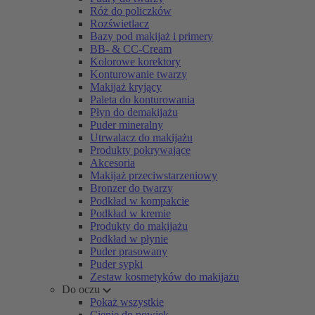
Róż do policzków
Rozświetlacz
Bazy pod makijaż i primery
BB- & CC-Cream
Kolorowe korektory
Konturowanie twarzy
Makijaż kryjący
Paleta do konturowania
Płyn do demakijażu
Puder mineralny
Utrwalacz do makijażu
Produkty pokrywające
Akcesoria
Makijaż przeciwstarzeniowy
Bronzer do twarzy
Podkład w kompakcie
Podkład w kremie
Produkty do makijażu
Podkład w płynie
Puder prasowany
Puder sypki
Zestaw kosmetyków do makijażu
Do oczu
Pokaż wszystkie
Cienie do powiek