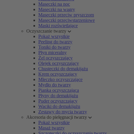
Maseczki na noc
Maseczki na wągry
Maseczki przeciw pryszczom
Maseczki przeciwstarzeniowe
Maski rozświetlające
Oczyszczanie twarzy
Pokaż wszystkie
Peeling do twarzy
Toniki do twarzy
Płyn miceralny
Żel oczyszczający
Olejek oczyszczający
Chusteczki do demakijażu
Krem oczyszczający
Mleczko oczyszczające
Mydło do twarzy
Pianka oczyszczająca
Płyny do demakijażu
Puder oczyszczający
Waciki do demakijażu
Zestawy do mycia twarzy
Akcesoria do pielęgnacji twarzy
Pokaż wszystkie
Masaż twarzy
Szczoteczki do oczyszczania twarzy