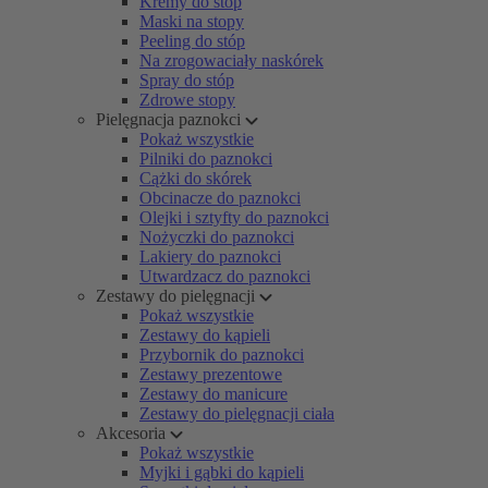
Kremy do stóp
Maski na stopy
Peeling do stóp
Na zrogowaciały naskórek
Spray do stóp
Zdrowe stopy
Pielęgnacja paznokci
Pokaż wszystkie
Pilniki do paznokci
Cążki do skórek
Obcinacze do paznokci
Olejki i sztyfty do paznokci
Nożyczki do paznokci
Lakiery do paznokci
Utwardzacz do paznokci
Zestawy do pielęgnacji
Pokaż wszystkie
Zestawy do kąpieli
Przybornik do paznokci
Zestawy prezentowe
Zestawy do manicure
Zestawy do pielęgnacji ciała
Akcesoria
Pokaż wszystkie
Myjki i gąbki do kąpieli