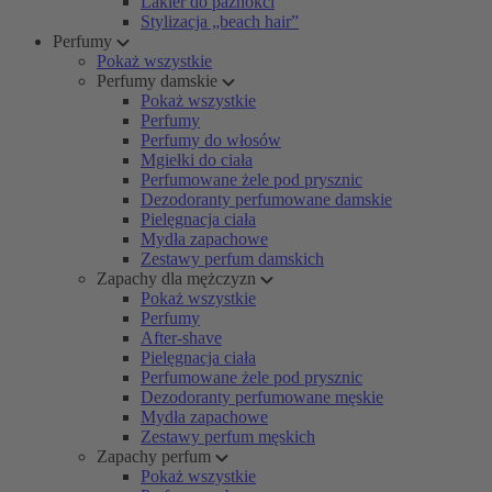
Lakier do paznokci
Stylizacja „beach hair”
Perfumy
Pokaż wszystkie
Perfumy damskie
Pokaż wszystkie
Perfumy
Perfumy do włosów
Mgiełki do ciała
Perfumowane żele pod prysznic
Dezodoranty perfumowane damskie
Pielęgnacja ciała
Mydła zapachowe
Zestawy perfum damskich
Zapachy dla mężczyzn
Pokaż wszystkie
Perfumy
After-shave
Pielęgnacja ciała
Perfumowane żele pod prysznic
Dezodoranty perfumowane męskie
Mydła zapachowe
Zestawy perfum męskich
Zapachy perfum
Pokaż wszystkie