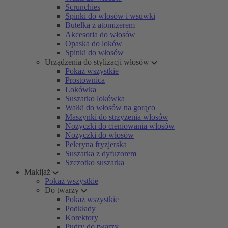
Scrunchies
Spinki do włosów i wsuwki
Butelka z atomizerem
Akcesoria do włosów
Opaska do loków
Spinki do włosów
Urządzenia do stylizacji włosów
Pokaż wszystkie
Prostownica
Lokówka
Suszarko lokówka
Wałki do włosów na gorąco
Maszynki do strzyżenia włosów
Nożyczki do cieniowania włosów
Nożyczki do włosów
Peleryna fryzjerska
Suszarka z dyfuzorem
Szczotko suszarka
Makijaż
Pokaż wszystkie
Do twarzy
Pokaż wszystkie
Podkłady
Korektory
Pudry do twarzy