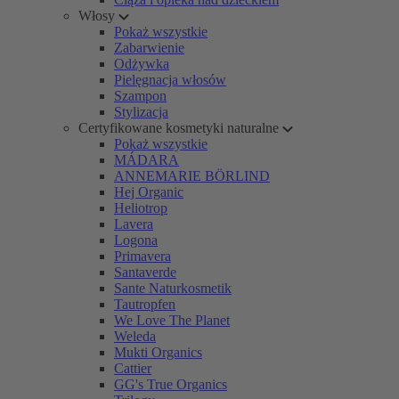
Włosy
Pokaż wszystkie
Zabarwienie
Odżywka
Pielęgnacja włosów
Szampon
Stylizacja
Certyfikowane kosmetyki naturalne
Pokaż wszystkie
MÁDARA
ANNEMARIE BÖRLIND
Hej Organic
Heliotrop
Lavera
Logona
Primavera
Santaverde
Sante Naturkosmetik
Tautropfen
We Love The Planet
Weleda
Mukti Organics
Cattier
GG's True Organics