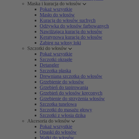
Maska i kuracja do włosów
Pokaż wszystkie
Masło do włosów
Kuracja do włosów suchych
Odżywka do włosów farbowanych
Nawilżająca kuracja do włosów
Keratynowa kuracja do włosów
Zabieg na włosy loki
Szczotki do włosów
Pokaż wszystkie
Szczotki okrągłe
Detangler
Szczotka płaska
Drewniana szczotka do włosów
Grzebienie do włosów
Grzebień do tapirowania
Grzebień do włosów kręconych
Grzebienie do strzyżenia włosów
Szczotka tunelowa
Szczotki do masażu głowy
Szczotki z włosia dzika
Akcesoria do włosów
Pokaż wszystkie
Opaski do włosów
Wałki do włosów