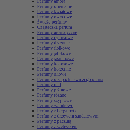
Perfumy ambra
Perfumy orientalne
Perfumy kwiatowe
Perfumy owocowe
Świeże perfumy
Cząsteczka perfum
Perfumy aromatyczne
Perfumy cytrusowe
Perfumy drzewne
Perfumy fiołkowe
Perfumy jabłkowe
Perfumy jaśminowe
Perfumy kokosowe
Perfumy korzenne
Perfumy liliowe
Perfumy o zapachu świeżego prania
Perfumy oud
Perfumy piżmowe
Perfumy różane
Perfumy szyprowe
Perfumy waniliowe
Perfumy z bergamotką
Perfumy z drzewem sandałowym
Perfumy z paczulą
Perfumy z wetiwerem