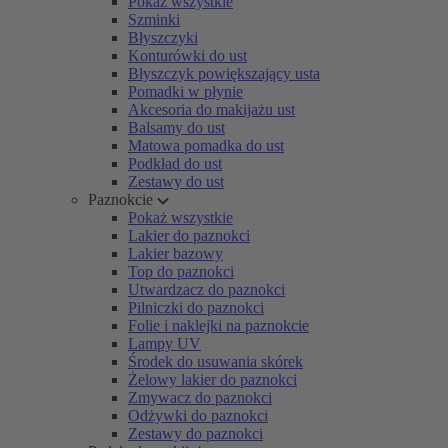
Pokaż wszystkie
Szminki
Błyszczyki
Konturówki do ust
Błyszczyk powiększający usta
Pomadki w płynie
Akcesoria do makijażu ust
Balsamy do ust
Matowa pomadka do ust
Podkład do ust
Zestawy do ust
Paznokcie
Pokaż wszystkie
Lakier do paznokci
Lakier bazowy
Top do paznokci
Utwardzacz do paznokci
Pilniczki do paznokci
Folie i naklejki na paznokcie
Lampy UV
Środek do usuwania skórek
Żelowy lakier do paznokci
Zmywacz do paznokci
Odżywki do paznokci
Zestawy do paznokci