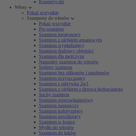
Kosmetyczki
Włosy
Pokaż wszystkie
Szampony do włosów
Pokaż wszystkie
Pre-szampon
Szampon keratynowy
Szampon z olejkiem arganowym
Szampon wygładzający
Szampon dodający objętości
Szampon dla mężczyzn
Naturalny szampon do włosów
Srebrny szampon
Szampon bez silikonów i parabenów
Szampon oczyszczający
Szampon z odżywką 2w1
Szampon z olejkiem z drzewa herbacianego
Suchy szampon
Szampon przeciwłupieżowy
Szampon naprawczy
Szampon koloryzujący
Szampon nawilżający
Szampon w kostce
Mydło do włosów
Szampon do loków