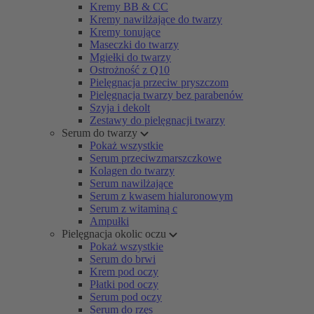
Kremy BB & CC
Kremy nawilżające do twarzy
Kremy tonujące
Maseczki do twarzy
Mgiełki do twarzy
Ostrożność z Q10
Pielęgnacja przeciw pryszczom
Pielęgnacja twarzy bez parabenów
Szyja i dekolt
Zestawy do pielęgnacji twarzy
Serum do twarzy
Pokaż wszystkie
Serum przeciwzmarszczkowe
Kolagen do twarzy
Serum nawilżające
Serum z kwasem hialuronowym
Serum z witaminą c
Ampułki
Pielęgnacja okolic oczu
Pokaż wszystkie
Serum do brwi
Krem pod oczy
Płatki pod oczy
Serum pod oczy
Serum do rzęs