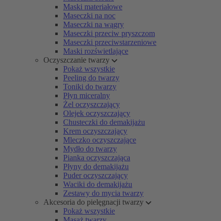
Maski materiałowe
Maseczki na noc
Maseczki na wągry
Maseczki przeciw pryszczom
Maseczki przeciwstarzeniowe
Maski rozświetlające
Oczyszczanie twarzy
Pokaż wszystkie
Peeling do twarzy
Toniki do twarzy
Płyn miceralny
Żel oczyszczający
Olejek oczyszczający
Chusteczki do demakijażu
Krem oczyszczający
Mleczko oczyszczające
Mydło do twarzy
Pianka oczyszczająca
Płyny do demakijażu
Puder oczyszczający
Waciki do demakijażu
Zestawy do mycia twarzy
Akcesoria do pielęgnacji twarzy
Pokaż wszystkie
Masaż twarzy