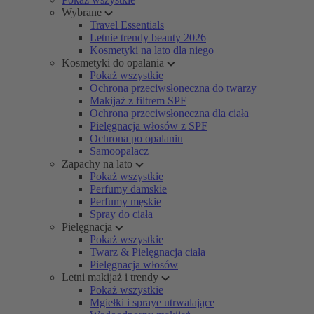
Wybrane
Travel Essentials
Letnie trendy beauty 2026
Kosmetyki na lato dla niego
Kosmetyki do opalania
Pokaż wszystkie
Ochrona przeciwsłoneczna do twarzy
Makijaż z filtrem SPF
Ochrona przeciwsłoneczna dla ciała
Pielęgnacja włosów z SPF
Ochrona po opalaniu
Samoopalacz
Zapachy na lato
Pokaż wszystkie
Perfumy damskie
Perfumy męskie
Spray do ciała
Pielęgnacja
Pokaż wszystkie
Twarz & Pielęgnacja ciała
Pielęgnacja włosów
Letni makijaż i trendy
Pokaż wszystkie
Mgiełki i spraye utrwalające