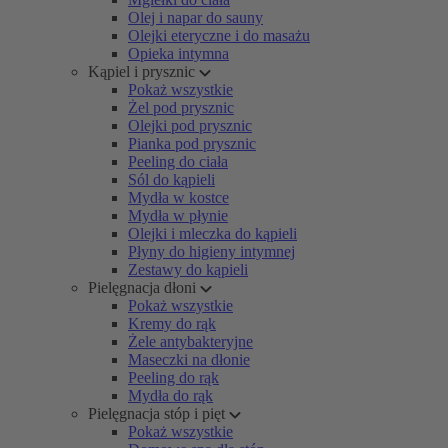
Olej i napar do sauny
Olejki eteryczne i do masażu
Opieka intymna
Kąpiel i prysznic
Pokaż wszystkie
Żel pod prysznic
Olejki pod prysznic
Pianka pod prysznic
Peeling do ciała
Sól do kąpieli
Mydła w kostce
Mydła w płynie
Olejki i mleczka do kąpieli
Płyny do higieny intymnej
Zestawy do kąpieli
Pielęgnacja dłoni
Pokaż wszystkie
Kremy do rąk
Żele antybakteryjne
Maseczki na dłonie
Peeling do rąk
Mydła do rąk
Pielęgnacja stóp i pięt
Pokaż wszystkie