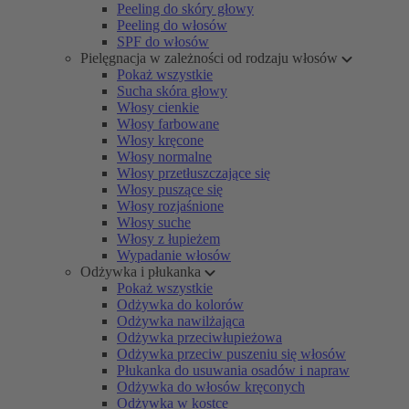
Peeling do skóry głowy
Peeling do włosów
SPF do włosów
Pielęgnacja w zależności od rodzaju włosów
Pokaż wszystkie
Sucha skóra głowy
Włosy cienkie
Włosy farbowane
Włosy kręcone
Włosy normalne
Włosy przetłuszczające się
Włosy puszące się
Włosy rozjaśnione
Włosy suche
Włosy z łupieżem
Wypadanie włosów
Odżywka i płukanka
Pokaż wszystkie
Odżywka do kolorów
Odżywka nawilżająca
Odżywka przeciwłupieżowa
Odżywka przeciw puszeniu się włosów
Płukanka do usuwania osadów i napraw
Odżywka do włosów kręconych
Odżywka w kostce