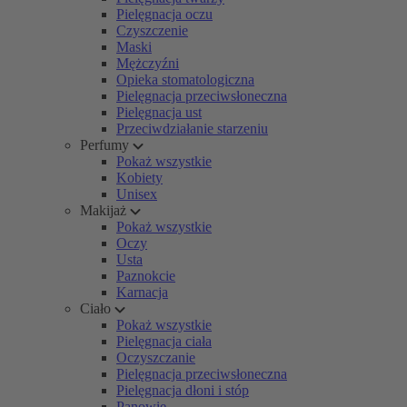
Pielęgnacja oczu
Czyszczenie
Maski
Mężczyźni
Opieka stomatologiczna
Pielęgnacja przeciwsłoneczna
Pielęgnacja ust
Przeciwdziałanie starzeniu
Perfumy
Pokaż wszystkie
Kobiety
Unisex
Makijaż
Pokaż wszystkie
Oczy
Usta
Paznokcie
Karnacja
Ciało
Pokaż wszystkie
Pielęgnacja ciała
Oczyszczanie
Pielęgnacja przeciwsłoneczna
Pielęgnacja dłoni i stóp
Panowie