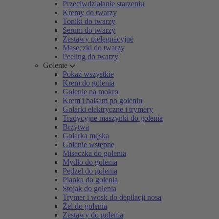
Przeciwdziałanie starzeniu
Kremy do twarzy
Toniki do twarzy
Serum do twarzy
Zestawy pielęgnacyjne
Maseczki do twarzy
Peeling do twarzy
Golenie
Pokaż wszystkie
Krem do golenia
Golenie na mokro
Krem i balsam po goleniu
Golarki elektryczne i trymery
Tradycyjne maszynki do golenia
Brzytwa
Golarka męska
Golenie wstępne
Miseczka do golenia
Mydło do golenia
Pędzel do golenia
Pianka do golenia
Stojak do golenia
Trymer i wosk do depilacji nosa
Żel do golenia
Zestawy do golenia