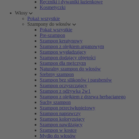
Ręczniki i dywaniki łazienkowe
Kosmetyczki
Włosy
Pokaż wszystkie
Szampony do włosów
Pokaż wszystkie
Pre-szampon
Szampon keratynowy
Szampon z olejkiem arganowym
Szampon wygładzający
Szampon dodający objętości
Szampon dla mężczyzn
Naturalny szampon do włosów
Srebrny szampon
Szampon bez silikonów i parabenów
Szampon oczyszczający
Szampon z odżywką 2w1
Szampon z olejkiem z drzewa herbacianego
Suchy szampon
Szampon przeciwłupieżowy
Szampon naprawczy
Szampon koloryzujący
Szampon nawilżający
Szampon w kostce
Mydło do włosów