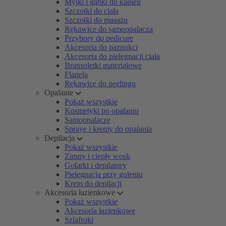
Myjki i gąbki do kąpieli
Szczotki do ciała
Szczotki do masażu
Rękawice do samoopalacza
Przybory do pedicure
Akcesoria do paznokci
Akcesoria do pielęgnacji ciała
Bransoletki materiałowe
Flanela
Rękawice do peelingu
Opalanie
Pokaż wszystkie
Kosmetyki po opalaniu
Samoopalacze
Spraye i kremy do opalania
Depilacja
Pokaż wszystkie
Zimny i ciepły wosk
Golarki i depilatory
Pielęgnacja przy goleniu
Krem do depilacji
Akcesoria łazienkowe
Pokaż wszystkie
Akcesoria łazienkowe
Szlafroki