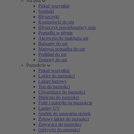
Na usta
Pokaż wszystkie
Szminki
Błyszczyki
Konturówki do ust
Błyszczyk powiększający usta
Pomadki w płynie
Akcesoria do makijażu ust
Balsamy do ust
Matowa pomadka do ust
Podkład do ust
Zestawy do ust
Paznokcie
Pokaż wszystkie
Lakier do paznokci
Lakier bazowy
Top do paznokci
Utwardzacz do paznokci
Pilniczki do paznokci
Folie i naklejki na paznokcie
Lampy UV
Środek do usuwania skórek
Żelowy lakier do paznokci
Zmywacz do paznokci
Odżywki do paznokci