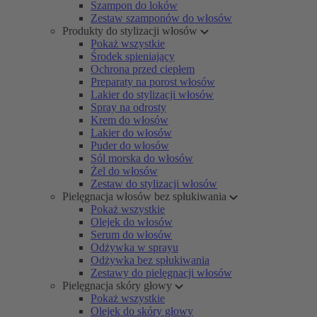
Szampon do loków
Zestaw szamponów do włosów
Produkty do stylizacji włosów
Pokaż wszystkie
Środek spieniający
Ochrona przed ciepłem
Preparaty na porost włosów
Lakier do stylizacji włosów
Spray na odrosty
Krem do włosów
Lakier do włosów
Puder do włosów
Sól morska do włosów
Żel do włosów
Zestaw do stylizacji włosów
Pielęgnacja włosów bez spłukiwania
Pokaż wszystkie
Olejek do włosów
Serum do włosów
Odżywka w sprayu
Odżywka bez spłukiwania
Zestawy do pielęgnacji włosów
Pielęgnacja skóry głowy
Pokaż wszystkie
Olejek do skóry głowy