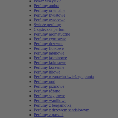
Pokaż wszystkie
Perfumy ambra
Perfumy orientalne
Perfumy kwiatowe
Perfumy owocowe
Świeże perfumy
Cząsteczka perfum
Perfumy aromatyczne
Perfumy cytrusowe
Perfumy drzewne
Perfumy fiołkowe
Perfumy jabłkowe
Perfumy jaśminowe
Perfumy kokosowe
Perfumy korzenne
Perfumy liliowe
Perfumy o zapachu świeżego prania
Perfumy oud
Perfumy piżmowe
Perfumy różane
Perfumy szyprowe
Perfumy waniliowe
Perfumy z bergamotką
Perfumy z drzewem sandałowym
Perfumy z paczulą