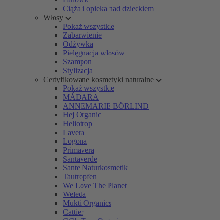
Ciąża i opieka nad dzieckiem
Włosy
Pokaż wszystkie
Zabarwienie
Odżywka
Pielęgnacja włosów
Szampon
Stylizacja
Certyfikowane kosmetyki naturalne
Pokaż wszystkie
MÁDARA
ANNEMARIE BÖRLIND
Hej Organic
Heliotrop
Lavera
Logona
Primavera
Santaverde
Sante Naturkosmetik
Tautropfen
We Love The Planet
Weleda
Mukti Organics
Cattier