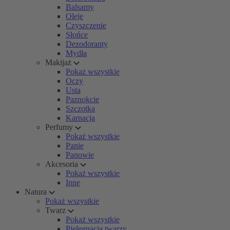
Balsamy
Oleje
Czyszczenie
Słońce
Dezodoranty
Mydła
Makijaż
Pokaż wszystkie
Oczy
Usta
Paznokcie
Szczotka
Karnacja
Perfumy
Pokaż wszystkie
Panie
Panowie
Akcesoria
Pokaż wszystkie
Inne
Natura
Pokaż wszystkie
Twarz
Pokaż wszystkie
Pielęgnacja twarzy