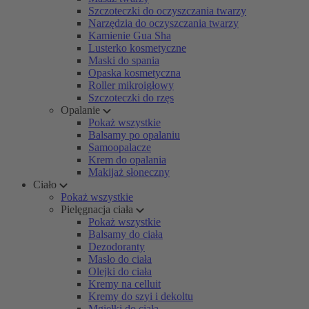
Szczoteczki do oczyszczania twarzy
Narzędzia do oczyszczania twarzy
Kamienie Gua Sha
Lusterko kosmetyczne
Maski do spania
Opaska kosmetyczna
Roller mikroigłowy
Szczoteczki do rzęs
Opalanie
Pokaż wszystkie
Balsamy po opalaniu
Samoopalacze
Krem do opalania
Makijaż słoneczny
Ciało
Pokaż wszystkie
Pielęgnacja ciała
Pokaż wszystkie
Balsamy do ciała
Dezodoranty
Masło do ciała
Olejki do ciała
Kremy na celluit
Kremy do szyi i dekoltu
Mgiełki do ciała