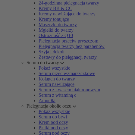
24-godzinna pielęgnacja twarzy
Kremy BB & CC
Kremy nawilżające do twarzy
Kremy tonujące
Maseczki do twarzy
Mgiełki do twarzy
Ostrożność z Q10
Pielęgnacja przeciw pryszczom
Pielęgnacja twarzy bez parabenów
Szyja i dekolt
Zestawy do pielęgnacji twarzy
Serum do twarzy
Pokaż wszystkie
Serum przeciwzmarszczkowe
Kolagen do twarzy
Serum nawilżające
Serum z kwasem hialuronowym
Serum z witaminą c
Ampułki
Pielęgnacja okolic oczu
Pokaż wszystkie
Serum do brwi
Krem pod oczy
Płatki pod oczy
Serum pod oczy