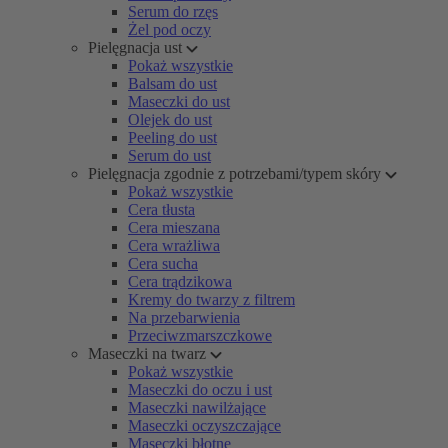
Serum do rzęs
Żel pod oczy
Pielęgnacja ust
Pokaż wszystkie
Balsam do ust
Maseczki do ust
Olejek do ust
Peeling do ust
Serum do ust
Pielęgnacja zgodnie z potrzebami/typem skóry
Pokaż wszystkie
Cera tłusta
Cera mieszana
Cera wrażliwa
Cera sucha
Cera trądzikowa
Kremy do twarzy z filtrem
Na przebarwienia
Przeciwzmarszczkowe
Maseczki na twarz
Pokaż wszystkie
Maseczki do oczu i ust
Maseczki nawilżające
Maseczki oczyszczające
Maseczki błotne