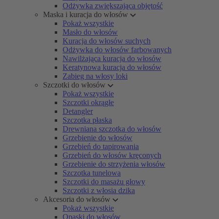
Odżywka zwiększająca objętość
Maska i kuracja do włosów
Pokaż wszystkie
Masło do włosów
Kuracja do włosów suchych
Odżywka do włosów farbowanych
Nawilżająca kuracja do włosów
Keratynowa kuracja do włosów
Zabieg na włosy loki
Szczotki do włosów
Pokaż wszystkie
Szczotki okrągłe
Detangler
Szczotka płaska
Drewniana szczotka do włosów
Grzebienie do włosów
Grzebień do tapirowania
Grzebień do włosów kręconych
Grzebienie do strzyżenia włosów
Szczotka tunelowa
Szczotki do masażu głowy
Szczotki z włosia dzika
Akcesoria do włosów
Pokaż wszystkie
Opaski do włosów