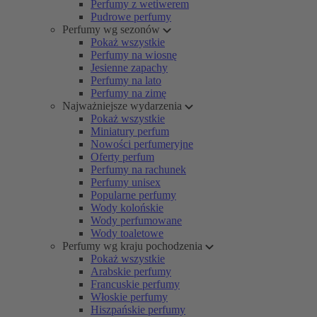
Perfumy z wetiwerem
Pudrowe perfumy
Perfumy wg sezonów
Pokaż wszystkie
Perfumy na wiosnę
Jesienne zapachy
Perfumy na lato
Perfumy na zimę
Najważniejsze wydarzenia
Pokaż wszystkie
Miniatury perfum
Nowości perfumeryjne
Oferty perfum
Perfumy na rachunek
Perfumy unisex
Popularne perfumy
Wody kolońskie
Wody perfumowane
Wody toaletowe
Perfumy wg kraju pochodzenia
Pokaż wszystkie
Arabskie perfumy
Francuskie perfumy
Włoskie perfumy
Hiszpańskie perfumy