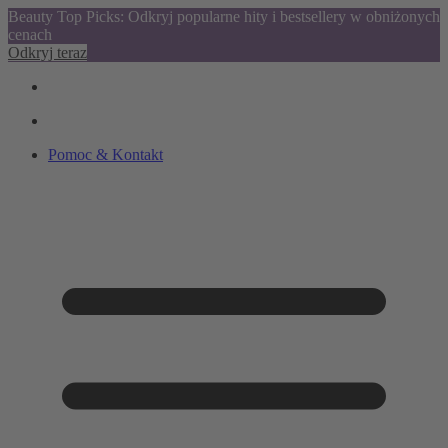
Beauty Top Picks: Odkryj popularne hity i bestsellery w obniżonych
cenach
Odkryj teraz
Pomoc & Kontakt