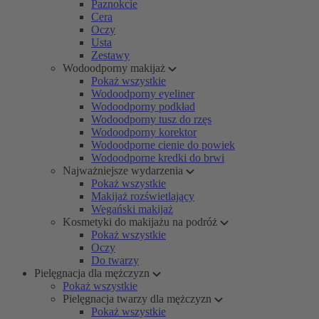
Paznokcie
Cera
Oczy
Usta
Zestawy
Wodoodporny makijaż
Pokaż wszystkie
Wodoodporny eyeliner
Wodoodporny podkład
Wodoodporny tusz do rzęs
Wodoodporny korektor
Wodoodporne cienie do powiek
Wodoodporne kredki do brwi
Najważniejsze wydarzenia
Pokaż wszystkie
Makijaż rozświetlający
Wegański makijaż
Kosmetyki do makijażu na podróż
Pokaż wszystkie
Oczy
Do twarzy
Pielęgnacja dla mężczyzn
Pokaż wszystkie
Pielęgnacja twarzy dla mężczyzn
Pokaż wszystkie