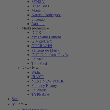
SENSAI
Hugo Boss
Montale
Narciso Rodriguez
Shiseido
Rabanne
Marki premium
DIOR
Yves Saint Laurent
GIVENCHY
GUERLAIN
Parfums de Marly
INITIO Parfums Privés
La Mer
Tom Ford
Nowość
Widian
IRÄYE
NEST NEW YORK
Farmacy Beauty
La Prairie
TYPEBEA
Sale
☀️ Lato
Pokaż wszystkie