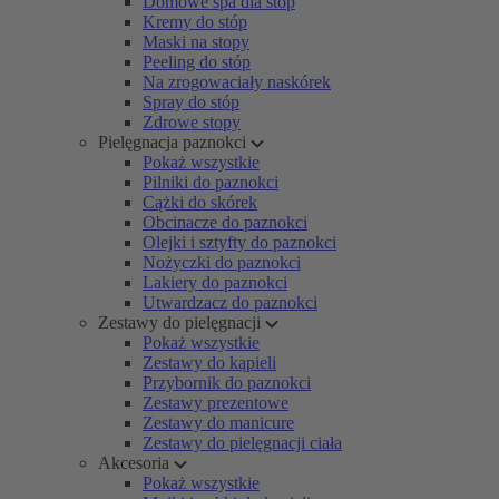
Domowe spa dla stóp
Kremy do stóp
Maski na stopy
Peeling do stóp
Na zrogowaciały naskórek
Spray do stóp
Zdrowe stopy
Pielęgnacja paznokci
Pokaż wszystkie
Pilniki do paznokci
Cążki do skórek
Obcinacze do paznokci
Olejki i sztyfty do paznokci
Nożyczki do paznokci
Lakiery do paznokci
Utwardzacz do paznokci
Zestawy do pielęgnacji
Pokaż wszystkie
Zestawy do kąpieli
Przybornik do paznokci
Zestawy prezentowe
Zestawy do manicure
Zestawy do pielęgnacji ciała
Akcesoria
Pokaż wszystkie