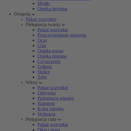
Mydło
Opieka intymna
Drogeria
Pokaż wszystkie
Pielęgnacja twarzy
Pokaż wszystkie
Przeciwdziałanie starzeniu
Oczy
Usta
Opieka nocna
Opieka dzienna
Czyszczenie
Golenie
Słońce
Zęby
Włosy
Pokaż wszystkie
Odżywka
Pielęgnacja włosów
Szampon
Kolor włosów
Stylizacja
Pielęgnacja ciała
Pokaż wszystkie
Dłoń i stopa