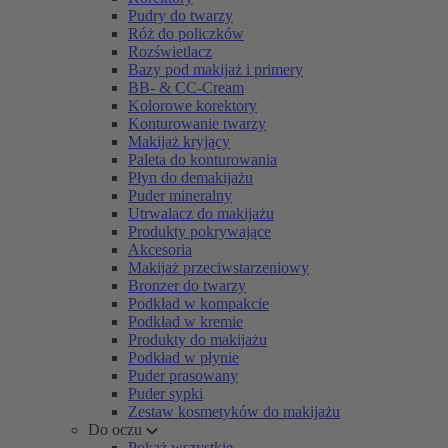
Pudry do twarzy
Róż do policzków
Rozświetlacz
Bazy pod makijaż i primery
BB- & CC-Cream
Kolorowe korektory
Konturowanie twarzy
Makijaż kryjący
Paleta do konturowania
Płyn do demakijażu
Puder mineralny
Utrwalacz do makijażu
Produkty pokrywające
Akcesoria
Makijaż przeciwstarzeniowy
Bronzer do twarzy
Podkład w kompakcie
Podkład w kremie
Produkty do makijażu
Podkład w płynie
Puder prasowany
Puder sypki
Zestaw kosmetyków do makijażu
Do oczu
Pokaż wszystkie