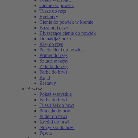
Cienie do powiek
Tusze do rzęs
Eyelinery
Cienie do powiek w kremie
Baza pod oczy
Błyszczące cienie do powiek
Demakijaż oczu
Klej do rzęs
Palety cieni do powiek
Primer do rzęs
Sztuczne rzęsy
Zalotki do rzęs
Farba do brwi
Kajal
Zestawy
Brwi
Pokaż wszystkie
Farba do brwi
Tusz i żel do brwi
Pomada do brwi
Puder do brwi
Kredki do brwi
Nożyczki do brwi
Pęseta