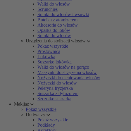
Wałki do włosów
Scrunchies
Spinki do włosów i wsuwki
Butelka z atomizerem
Akcesoria do włosów
Opaska do loków
Spinki do włosów
Urządzenia do stylizacji włosów
Pokaż wszystkie
Prostownica
Lokówka
Suszarko lokówka
Wałki do włosów na gorąco
Maszynki do strzyżenia włosów
Nożyczki do cieniowania włosów
Nożyczki do włosów
Peleryna fryzjerska
Suszarka z dyfuzorem
Szczotko suszarka
Makijaż
Pokaż wszystkie
Do twarzy
Pokaż wszystkie
Podkłady
Korektory