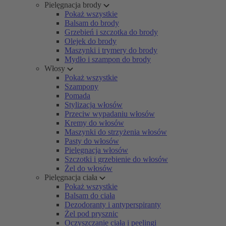
Pielęgnacja brody
Pokaż wszystkie
Balsam do brody
Grzebień i szczotka do brody
Olejek do brody
Maszynki i trymery do brody
Mydło i szampon do brody
Włosy
Pokaż wszystkie
Szampony
Pomada
Stylizacja włosów
Przeciw wypadaniu włosów
Kremy do włosów
Maszynki do strzyżenia włosów
Pasty do włosów
Pielęgnacja włosów
Szczotki i grzebienie do włosów
Żel do włosów
Pielęgnacja ciała
Pokaż wszystkie
Balsam do ciała
Dezodoranty i antyperspiranty
Żel pod prysznic
Oczyszczanie ciała i peelingi