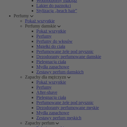
Wodoodporny makijaż
Lakier do paznokci
Stylizacja „beach hair”
Perfumy
Pokaż wszystkie
Perfumy damskie
Pokaż wszystkie
Perfumy
Perfumy do włosów
Mgiełki do ciała
Perfumowane żele pod prysznic
Dezodoranty perfumowane damskie
Pielęgnacja ciała
Mydła zapachowe
Zestawy perfum damskich
Zapachy dla mężczyzn
Pokaż wszystkie
Perfumy
After-shave
Pielęgnacja ciała
Perfumowane żele pod prysznic
Dezodoranty perfumowane męskie
Mydła zapachowe
Zestawy perfum męskich
Zapachy perfum