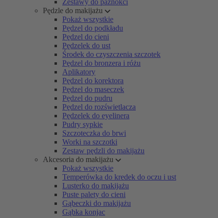
Zestawy do paznokci
Pędzle do makijażu
Pokaż wszystkie
Pędzel do podkładu
Pędzel do cieni
Pędzelek do ust
Środek do czyszczenia szczotek
Pędzel do bronzera i różu
Aplikatory
Pędzel do korektora
Pędzel do maseczek
Pędzel do pudru
Pędzel do rozświetlacza
Pędzelek do eyelinera
Pudry sypkie
Szczoteczka do brwi
Worki na szczotki
Zestaw pędzli do makijażu
Akcesoria do makijażu
Pokaż wszystkie
Temperówka do kredek do oczu i ust
Lusterko do makijażu
Puste palety do cieni
Gąbeczki do makijażu
Gąbka konjac