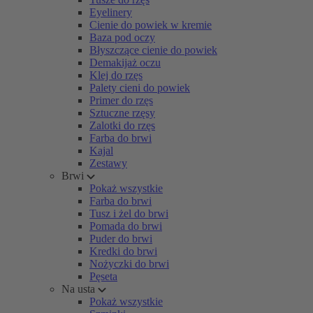
Eyelinery
Cienie do powiek w kremie
Baza pod oczy
Błyszczące cienie do powiek
Demakijaż oczu
Klej do rzęs
Palety cieni do powiek
Primer do rzęs
Sztuczne rzęsy
Zalotki do rzęs
Farba do brwi
Kajal
Zestawy
Brwi
Pokaż wszystkie
Farba do brwi
Tusz i żel do brwi
Pomada do brwi
Puder do brwi
Kredki do brwi
Nożyczki do brwi
Pęseta
Na usta
Pokaż wszystkie