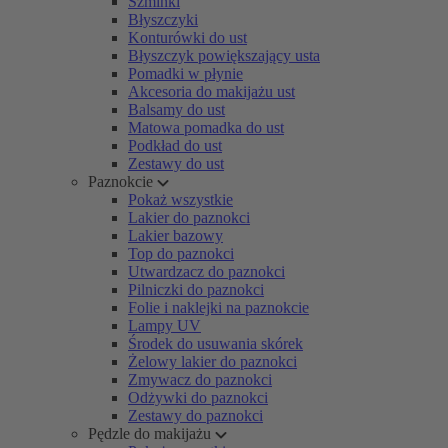
Szminki
Błyszczyki
Konturówki do ust
Błyszczyk powiększający usta
Pomadki w płynie
Akcesoria do makijażu ust
Balsamy do ust
Matowa pomadka do ust
Podkład do ust
Zestawy do ust
Paznokcie
Pokaż wszystkie
Lakier do paznokci
Lakier bazowy
Top do paznokci
Utwardzacz do paznokci
Pilniczki do paznokci
Folie i naklejki na paznokcie
Lampy UV
Środek do usuwania skórek
Żelowy lakier do paznokci
Zmywacz do paznokci
Odżywki do paznokci
Zestawy do paznokci
Pędzle do makijażu