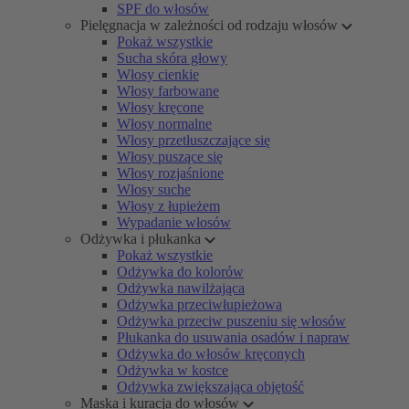
SPF do włosów
Pielęgnacja w zależności od rodzaju włosów
Pokaż wszystkie
Sucha skóra głowy
Włosy cienkie
Włosy farbowane
Włosy kręcone
Włosy normalne
Włosy przetłuszczające się
Włosy puszące się
Włosy rozjaśnione
Włosy suche
Włosy z łupieżem
Wypadanie włosów
Odżywka i płukanka
Pokaż wszystkie
Odżywka do kolorów
Odżywka nawilżająca
Odżywka przeciwłupieżowa
Odżywka przeciw puszeniu się włosów
Płukanka do usuwania osadów i napraw
Odżywka do włosów kręconych
Odżywka w kostce
Odżywka zwiększająca objętość
Maska i kuracja do włosów