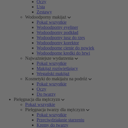
Oczy
Usta
Zestawy
Wodoodporny makijaż
Pokaż wszystkie
Wodoodporny eyeliner
Wodoodporny podkład
Wodoodporny tusz do rzęs
Wodoodporny korektor
Wodoodporne cienie do powiek
Wodoodporne kredki do brwi
Najważniejsze wydarzenia
Pokaż wszystkie
Makijaż rozświetlający
Wegański makijaż
Kosmetyki do makijażu na podróż
Pokaż wszystkie
Oczy
Do twarzy
Pielęgnacja dla mężczyzn
Pokaż wszystkie
Pielęgnacja twarzy dla mężczyzn
Pokaż wszystkie
Przeciwdziałanie starzeniu
Kremy do twarzy