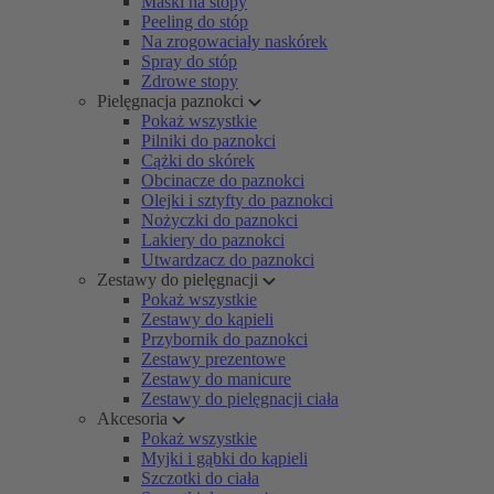
Maski na stopy
Peeling do stóp
Na zrogowaciały naskórek
Spray do stóp
Zdrowe stopy
Pielęgnacja paznokci
Pokaż wszystkie
Pilniki do paznokci
Cążki do skórek
Obcinacze do paznokci
Olejki i sztyfty do paznokci
Nożyczki do paznokci
Lakiery do paznokci
Utwardzacz do paznokci
Zestawy do pielęgnacji
Pokaż wszystkie
Zestawy do kąpieli
Przybornik do paznokci
Zestawy prezentowe
Zestawy do manicure
Zestawy do pielęgnacji ciała
Akcesoria
Pokaż wszystkie
Myjki i gąbki do kąpieli
Szczotki do ciała