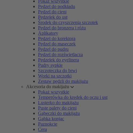
Pokaż wszystkie
Pędzel do podkładu
Pędzel do cieni
Pędzelek do ust
Środek do czyszczenia szczotek
Pędzel do bronzera i różu
Aplikatory
Pędzel do korektora
Pędzel do maseczek
Pędzel do pudru
Pędzel do rozświetlacza
Pędzelek do eyelinera
Pudry sypkie
Szczoteczka do brwi
Worki na szczotki
Zestaw pędzli do makijażu
Akcesoria do makijażu
Pokaż wszystkie
Temperówka do kredek do oczu i ust
Lusterko do makijażu
Puste palety do cieni
Gąbeczki do makijażu
Gąbka konjac
Paznokcie
Cera