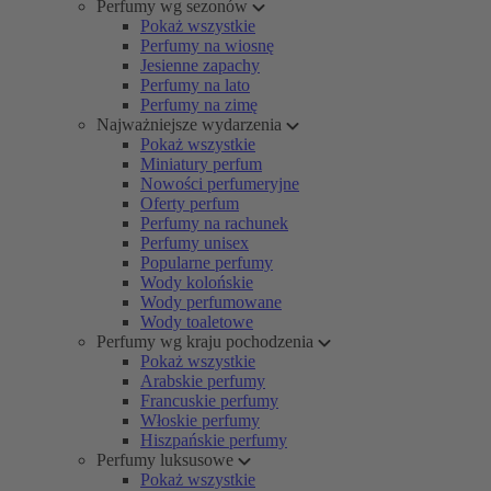
Perfumy wg sezonów
Pokaż wszystkie
Perfumy na wiosnę
Jesienne zapachy
Perfumy na lato
Perfumy na zimę
Najważniejsze wydarzenia
Pokaż wszystkie
Miniatury perfum
Nowości perfumeryjne
Oferty perfum
Perfumy na rachunek
Perfumy unisex
Popularne perfumy
Wody kolońskie
Wody perfumowane
Wody toaletowe
Perfumy wg kraju pochodzenia
Pokaż wszystkie
Arabskie perfumy
Francuskie perfumy
Włoskie perfumy
Hiszpańskie perfumy
Perfumy luksusowe
Pokaż wszystkie