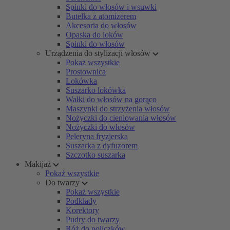
Spinki do włosów i wsuwki
Butelka z atomizerem
Akcesoria do włosów
Opaska do loków
Spinki do włosów
Urządzenia do stylizacji włosów
Pokaż wszystkie
Prostownica
Lokówka
Suszarko lokówka
Wałki do włosów na gorąco
Maszynki do strzyżenia włosów
Nożyczki do cieniowania włosów
Nożyczki do włosów
Peleryna fryzjerska
Suszarka z dyfuzorem
Szczotko suszarka
Makijaż
Pokaż wszystkie
Do twarzy
Pokaż wszystkie
Podkłady
Korektory
Pudry do twarzy
Róż do policzków