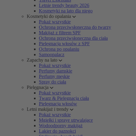
Letnie trendy beauty 2026
Kosmetyki na lato dla niego
Kosmetyki do opalania
Pokaż wszystkie
Ochrona przeciwsłoneczna do twarzy
Makijaż z filtrem SPF
Ochrona przeciwsłoneczna dla ciała
Pielęgnacja włosów z SPF
Ochrona po opalaniu
Samoopalacz
Zapachy na lato
Pokaż wszystkie
Perfumy damskie
Perfumy męskie
Spray do ciała
Pielęgnacja
Pokaż wszystkie
Twarz & Pielęgnacja ciała
Pielęgnacja włosów
Letni makijaż i trendy
Pokaż wszystkie
Mgiełki i spraye utrwalające
Wodoodporny makijaż
Lakier do paznokci