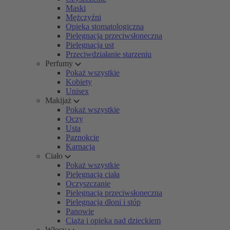
Maski
Mężczyźni
Opieka stomatologiczna
Pielęgnacja przeciwsłoneczna
Pielęgnacja ust
Przeciwdziałanie starzeniu
Perfumy
Pokaż wszystkie
Kobiety
Unisex
Makijaż
Pokaż wszystkie
Oczy
Usta
Paznokcie
Karnacja
Ciało
Pokaż wszystkie
Pielęgnacja ciała
Oczyszczanie
Pielęgnacja przeciwsłoneczna
Pielęgnacja dłoni i stóp
Panowie
Ciąża i opieka nad dzieckiem
Włosy