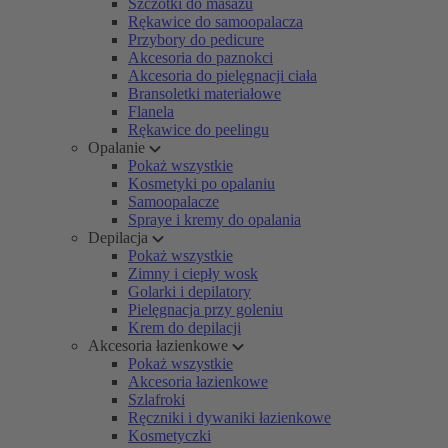
Szczotki do masażu
Rękawice do samoopalacza
Przybory do pedicure
Akcesoria do paznokci
Akcesoria do pielęgnacji ciała
Bransoletki materiałowe
Flanela
Rękawice do peelingu
Opalanie
Pokaż wszystkie
Kosmetyki po opalaniu
Samoopalacze
Spraye i kremy do opalania
Depilacja
Pokaż wszystkie
Zimny i ciepły wosk
Golarki i depilatory
Pielęgnacja przy goleniu
Krem do depilacji
Akcesoria łazienkowe
Pokaż wszystkie
Akcesoria łazienkowe
Szlafroki
Ręczniki i dywaniki łazienkowe
Kosmetyczki