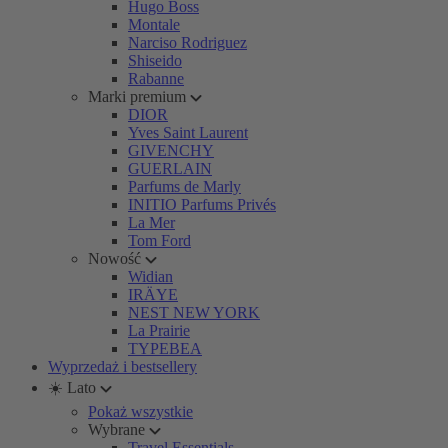
Hugo Boss
Montale
Narciso Rodriguez
Shiseido
Rabanne
Marki premium
DIOR
Yves Saint Laurent
GIVENCHY
GUERLAIN
Parfums de Marly
INITIO Parfums Privés
La Mer
Tom Ford
Nowość
Widian
IRÄYE
NEST NEW YORK
La Prairie
TYPEBEA
Wyprzedaż i bestsellery
☀️ Lato
Pokaż wszystkie
Wybrane
Travel Essentials