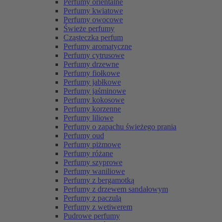
Perfumy orientalne
Perfumy kwiatowe
Perfumy owocowe
Świeże perfumy
Cząsteczka perfum
Perfumy aromatyczne
Perfumy cytrusowe
Perfumy drzewne
Perfumy fiołkowe
Perfumy jabłkowe
Perfumy jaśminowe
Perfumy kokosowe
Perfumy korzenne
Perfumy liliowe
Perfumy o zapachu świeżego prania
Perfumy oud
Perfumy piżmowe
Perfumy różane
Perfumy szyprowe
Perfumy waniliowe
Perfumy z bergamotką
Perfumy z drzewem sandałowym
Perfumy z paczulą
Perfumy z wetiwerem
Pudrowe perfumy