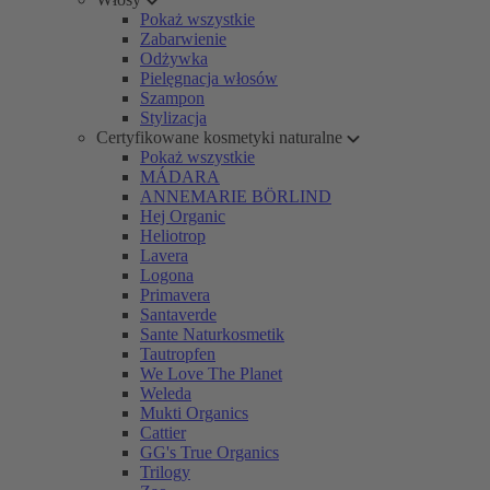
Pokaż wszystkie
Zabarwienie
Odżywka
Pielęgnacja włosów
Szampon
Stylizacja
Certyfikowane kosmetyki naturalne
Pokaż wszystkie
MÁDARA
ANNEMARIE BÖRLIND
Hej Organic
Heliotrop
Lavera
Logona
Primavera
Santaverde
Sante Naturkosmetik
Tautropfen
We Love The Planet
Weleda
Mukti Organics
Cattier
GG's True Organics
Trilogy