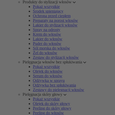
Produkty do stylizacji włosów
Pokaż wszystkie
Środek spieniający
Ochrona przed ciepłem
Preparaty na porost włosów
Lakier do stylizacji włosów
Spray na odrosty
Krem do włosów
Lakier do włosów
Puder do włosów
Sól morska do włosów
Żel do włosów
Zestaw do stylizacji włosów
Pielęgnacja włosów bez spłukiwania
Pokaż wszystkie
Olejek do włosów
Serum do włosów
Odżywka w sprayu
Odżywka bez spłukiwania
Zestawy do pielęgnacji włosów
Pielęgnacja skóry głowy
Pokaż wszystkie
Olejek do skóry głowy
Peeling do skóry głowy
Peeling do włosów