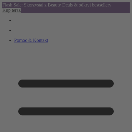
Flash Sale: Skorzystaj z Beauty Deals & odkryj bestsellery
Kup teraz
Pomoc & Kontakt