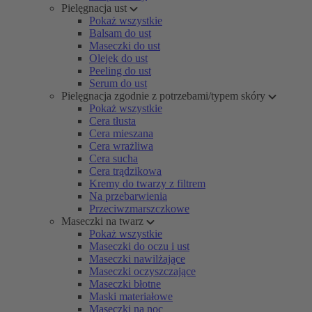
Pielęgnacja ust
Pokaż wszystkie
Balsam do ust
Maseczki do ust
Olejek do ust
Peeling do ust
Serum do ust
Pielęgnacja zgodnie z potrzebami/typem skóry
Pokaż wszystkie
Cera tłusta
Cera mieszana
Cera wrażliwa
Cera sucha
Cera trądzikowa
Kremy do twarzy z filtrem
Na przebarwienia
Przeciwzmarszczkowe
Maseczki na twarz
Pokaż wszystkie
Maseczki do oczu i ust
Maseczki nawilżające
Maseczki oczyszczające
Maseczki błotne
Maski materiałowe
Maseczki na noc