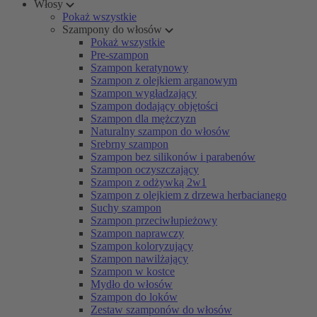
Włosy
Pokaż wszystkie
Szampony do włosów
Pokaż wszystkie
Pre-szampon
Szampon keratynowy
Szampon z olejkiem arganowym
Szampon wygładzający
Szampon dodający objętości
Szampon dla mężczyzn
Naturalny szampon do włosów
Srebrny szampon
Szampon bez silikonów i parabenów
Szampon oczyszczający
Szampon z odżywką 2w1
Szampon z olejkiem z drzewa herbacianego
Suchy szampon
Szampon przeciwłupieżowy
Szampon naprawczy
Szampon koloryzujący
Szampon nawilżający
Szampon w kostce
Mydło do włosów
Szampon do loków
Zestaw szamponów do włosów