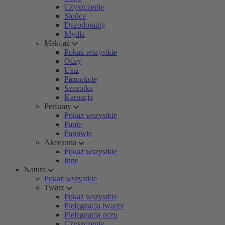
Czyszczenie
Słońce
Dezodoranty
Mydła
Makijaż
Pokaż wszystkie
Oczy
Usta
Paznokcie
Szczotka
Karnacja
Perfumy
Pokaż wszystkie
Panie
Panowie
Akcesoria
Pokaż wszystkie
Inne
Natura
Pokaż wszystkie
Twarz
Pokaż wszystkie
Pielęgnacja twarzy
Pielęgnacja oczu
Czyszczenie