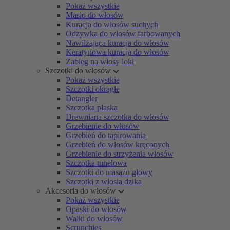
Pokaż wszystkie
Masło do włosów
Kuracja do włosów suchych
Odżywka do włosów farbowanych
Nawilżająca kuracja do włosów
Keratynowa kuracja do włosów
Zabieg na włosy loki
Szczotki do włosów
Pokaż wszystkie
Szczotki okrągłe
Detangler
Szczotka płaska
Drewniana szczotka do włosów
Grzebienie do włosów
Grzebień do tapirowania
Grzebień do włosów kręconych
Grzebienie do strzyżenia włosów
Szczotka tunelowa
Szczotki do masażu głowy
Szczotki z włosia dzika
Akcesoria do włosów
Pokaż wszystkie
Opaski do włosów
Wałki do włosów
Scrunchies