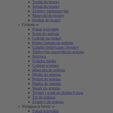
Toniki do twarzy
Serum do twarzy
Zestawy pielęgnacyjne
Maseczki do twarzy
Peeling do twarzy
Golenie
Pokaż wszystkie
Krem do golenia
Golenie na mokro
Krem i balsam po goleniu
Golarki elektryczne i trymery
Tradycyjne maszynki do golenia
Brzytwa
Golarka męska
Golenie wstępne
Miseczka do golenia
Mydło do golenia
Pędzel do golenia
Pianka do golenia
Stojak do golenia
Trymer i wosk do depilacji nosa
Żel do golenia
Zestawy do golenia
Pielęgnacja brody
Pokaż wszystkie