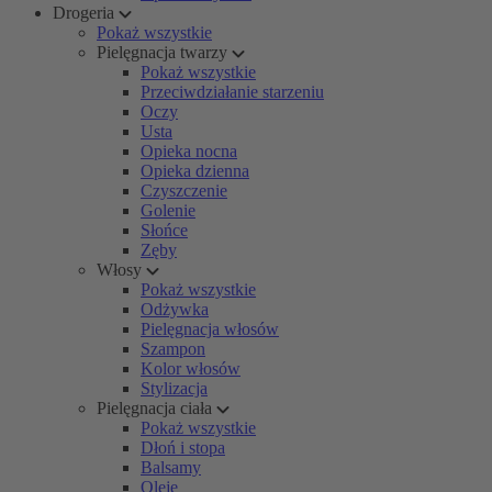
Drogeria
Pokaż wszystkie
Pielęgnacja twarzy
Pokaż wszystkie
Przeciwdziałanie starzeniu
Oczy
Usta
Opieka nocna
Opieka dzienna
Czyszczenie
Golenie
Słońce
Zęby
Włosy
Pokaż wszystkie
Odżywka
Pielęgnacja włosów
Szampon
Kolor włosów
Stylizacja
Pielęgnacja ciała
Pokaż wszystkie
Dłoń i stopa
Balsamy
Oleje