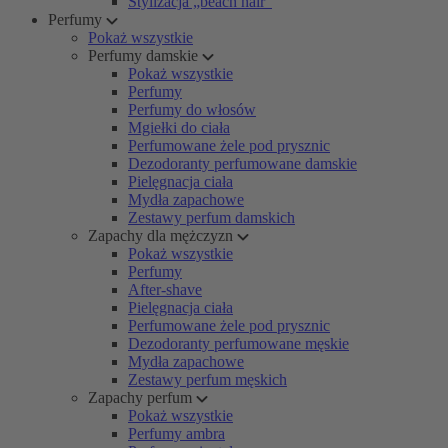
Stylizacja „beach hair”
Perfumy
Pokaż wszystkie
Perfumy damskie
Pokaż wszystkie
Perfumy
Perfumy do włosów
Mgiełki do ciała
Perfumowane żele pod prysznic
Dezodoranty perfumowane damskie
Pielęgnacja ciała
Mydła zapachowe
Zestawy perfum damskich
Zapachy dla mężczyzn
Pokaż wszystkie
Perfumy
After-shave
Pielęgnacja ciała
Perfumowane żele pod prysznic
Dezodoranty perfumowane męskie
Mydła zapachowe
Zestawy perfum męskich
Zapachy perfum
Pokaż wszystkie
Perfumy ambra