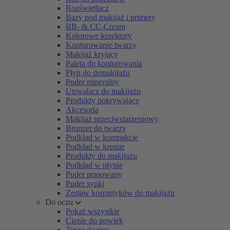
Rozświetlacz
Bazy pod makijaż i primery
BB- & CC-Cream
Kolorowe korektory
Konturowanie twarzy
Makijaż kryjący
Paleta do konturowania
Płyn do demakijażu
Puder mineralny
Utrwalacz do makijażu
Produkty pokrywające
Akcesoria
Makijaż przeciwstarzeniowy
Bronzer do twarzy
Podkład w kompakcie
Podkład w kremie
Produkty do makijażu
Podkład w płynie
Puder prasowany
Puder sypki
Zestaw kosmetyków do makijażu
Do oczu
Pokaż wszystkie
Cienie do powiek
Tusze do rzęs