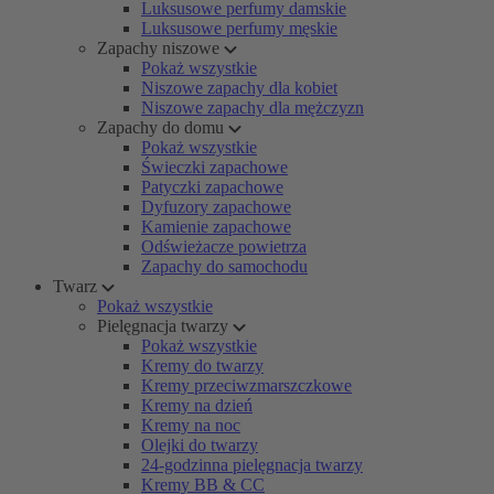
Luksusowe perfumy damskie
Luksusowe perfumy męskie
Zapachy niszowe
Pokaż wszystkie
Niszowe zapachy dla kobiet
Niszowe zapachy dla mężczyzn
Zapachy do domu
Pokaż wszystkie
Świeczki zapachowe
Patyczki zapachowe
Dyfuzory zapachowe
Kamienie zapachowe
Odświeżacze powietrza
Zapachy do samochodu
Twarz
Pokaż wszystkie
Pielęgnacja twarzy
Pokaż wszystkie
Kremy do twarzy
Kremy przeciwzmarszczkowe
Kremy na dzień
Kremy na noc
Olejki do twarzy
24-godzinna pielęgnacja twarzy
Kremy BB & CC