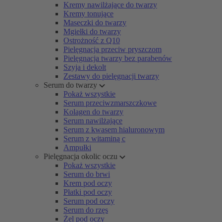
Kremy nawilżające do twarzy
Kremy tonujące
Maseczki do twarzy
Mgiełki do twarzy
Ostrożność z Q10
Pielęgnacja przeciw pryszczom
Pielęgnacja twarzy bez parabenów
Szyja i dekolt
Zestawy do pielęgnacji twarzy
Serum do twarzy
Pokaż wszystkie
Serum przeciwzmarszczkowe
Kolagen do twarzy
Serum nawilżające
Serum z kwasem hialuronowym
Serum z witaminą c
Ampułki
Pielęgnacja okolic oczu
Pokaż wszystkie
Serum do brwi
Krem pod oczy
Płatki pod oczy
Serum pod oczy
Serum do rzęs
Żel pod oczy