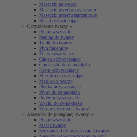
Maseczki na wągry
Maseczki przeciw pryszczom
Maseczki przeciwstarzeniowe
Maski rozświetlające
Oczyszczanie twarzy
Pokaż wszystkie
Peeling do twarzy
Toniki do twarzy
Płyn miceralny
Żel oczyszczający
Olejek oczyszczający
Chusteczki do demakijażu
Krem oczyszczający
Mleczko oczyszczające
Mydło do twarzy
Pianka oczyszczająca
Płyny do demakijażu
Puder oczyszczający
Waciki do demakijażu
Zestawy do mycia twarzy
Akcesoria do pielęgnacji twarzy
Pokaż wszystkie
Masaż twarzy
Szczoteczki do oczyszczania twarzy
Narzędzia do oczyszczania twarzy