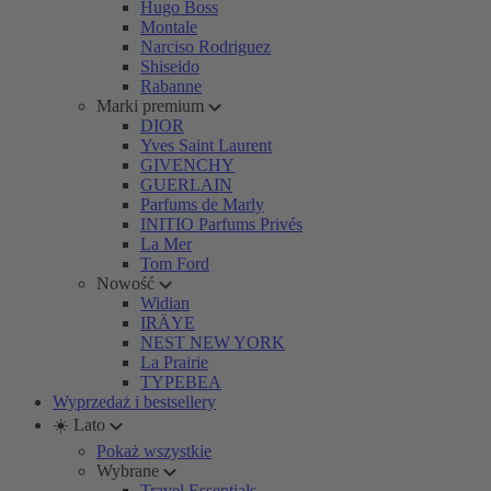
Hugo Boss
Montale
Narciso Rodriguez
Shiseido
Rabanne
Marki premium
DIOR
Yves Saint Laurent
GIVENCHY
GUERLAIN
Parfums de Marly
INITIO Parfums Privés
La Mer
Tom Ford
Nowość
Widian
IRÄYE
NEST NEW YORK
La Prairie
TYPEBEA
Wyprzedaż i bestsellery
☀️ Lato
Pokaż wszystkie
Wybrane
Travel Essentials