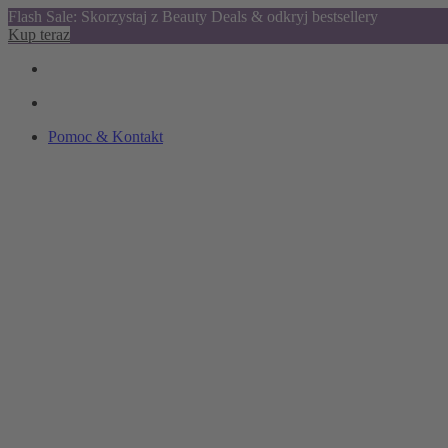
Flash Sale: Skorzystaj z Beauty Deals & odkryj bestsellery
Kup teraz
Pomoc & Kontakt