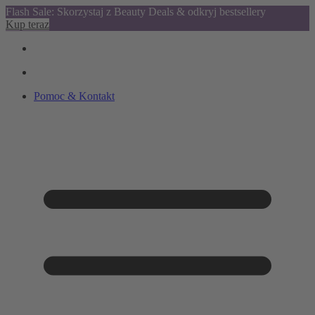
Flash Sale: Skorzystaj z Beauty Deals & odkryj bestsellery
Kup teraz
Pomoc & Kontakt