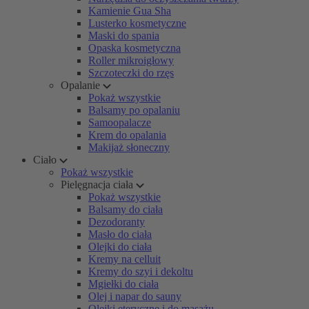
Kamienie Gua Sha
Lusterko kosmetyczne
Maski do spania
Opaska kosmetyczna
Roller mikroigłowy
Szczoteczki do rzęs
Opalanie
Pokaż wszystkie
Balsamy po opalaniu
Samoopalacze
Krem do opalania
Makijaż słoneczny
Ciało
Pokaż wszystkie
Pielęgnacja ciała
Pokaż wszystkie
Balsamy do ciała
Dezodoranty
Masło do ciała
Olejki do ciała
Kremy na celluit
Kremy do szyi i dekoltu
Mgiełki do ciała
Olej i napar do sauny
Olejki eteryczne i do masażu