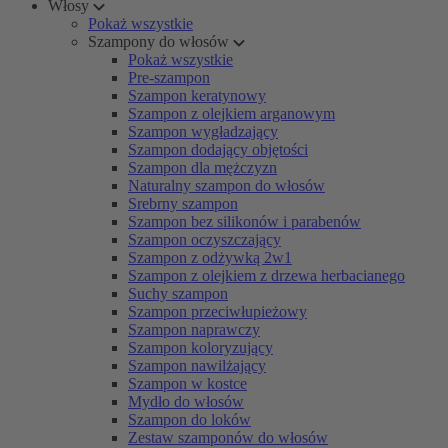
Włosy
Pokaż wszystkie
Szampony do włosów
Pokaż wszystkie
Pre-szampon
Szampon keratynowy
Szampon z olejkiem arganowym
Szampon wygładzający
Szampon dodający objętości
Szampon dla mężczyzn
Naturalny szampon do włosów
Srebrny szampon
Szampon bez silikonów i parabenów
Szampon oczyszczający
Szampon z odżywką 2w1
Szampon z olejkiem z drzewa herbacianego
Suchy szampon
Szampon przeciwłupieżowy
Szampon naprawczy
Szampon koloryzujący
Szampon nawilżający
Szampon w kostce
Mydło do włosów
Szampon do loków
Zestaw szamponów do włosów