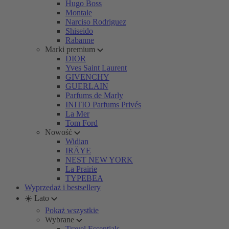
Hugo Boss
Montale
Narciso Rodriguez
Shiseido
Rabanne
Marki premium
DIOR
Yves Saint Laurent
GIVENCHY
GUERLAIN
Parfums de Marly
INITIO Parfums Privés
La Mer
Tom Ford
Nowość
Widian
IRÄYE
NEST NEW YORK
La Prairie
TYPEBEA
Wyprzedaż i bestsellery
☀️ Lato
Pokaż wszystkie
Wybrane
Travel Essentials