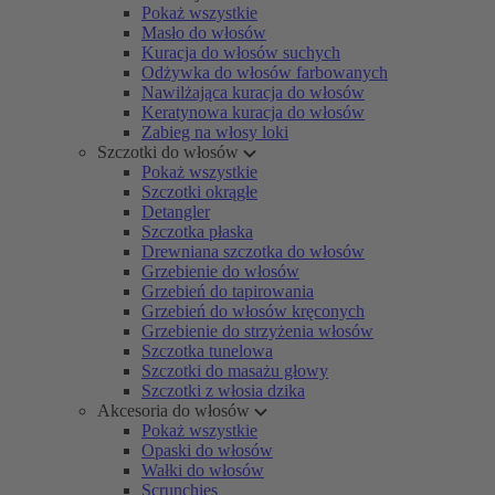
Pokaż wszystkie
Masło do włosów
Kuracja do włosów suchych
Odżywka do włosów farbowanych
Nawilżająca kuracja do włosów
Keratynowa kuracja do włosów
Zabieg na włosy loki
Szczotki do włosów
Pokaż wszystkie
Szczotki okrągłe
Detangler
Szczotka płaska
Drewniana szczotka do włosów
Grzebienie do włosów
Grzebień do tapirowania
Grzebień do włosów kręconych
Grzebienie do strzyżenia włosów
Szczotka tunelowa
Szczotki do masażu głowy
Szczotki z włosia dzika
Akcesoria do włosów
Pokaż wszystkie
Opaski do włosów
Wałki do włosów
Scrunchies