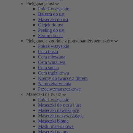
Pielęgnacja ust
Pokaż wszystkie
Balsam do ust
Maseczki do ust
Olejek do ust
Peeling do ust
Serum do ust
Pielęgnacja zgodnie z potrzebami/typem skóry
Pokaż wszystkie
Cera tłusta
Cera mieszana
Cera wrażliwa
Cera sucha
Cera trądzikowa
Kremy do twarzy z filtrem
Na przebarwienia
Przeciwzmarszczkowe
Maseczki na twarz
Pokaż wszystkie
Maseczki do oczu i ust
Maseczki nawilżające
Maseczki oczyszczające
Maseczki błotne
Maski materiałowe
Maseczki na noc