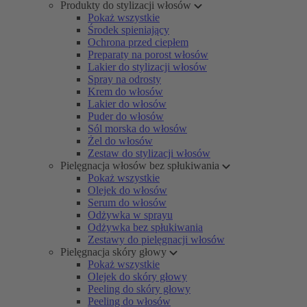
Produkty do stylizacji włosów
Pokaż wszystkie
Środek spieniający
Ochrona przed ciepłem
Preparaty na porost włosów
Lakier do stylizacji włosów
Spray na odrosty
Krem do włosów
Lakier do włosów
Puder do włosów
Sól morska do włosów
Żel do włosów
Zestaw do stylizacji włosów
Pielęgnacja włosów bez spłukiwania
Pokaż wszystkie
Olejek do włosów
Serum do włosów
Odżywka w sprayu
Odżywka bez spłukiwania
Zestawy do pielęgnacji włosów
Pielęgnacja skóry głowy
Pokaż wszystkie
Olejek do skóry głowy
Peeling do skóry głowy
Peeling do włosów