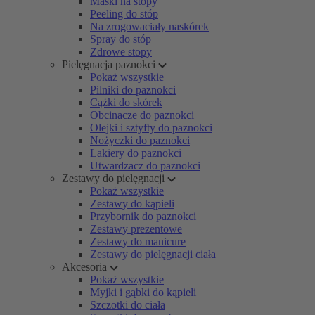
Maski na stopy
Peeling do stóp
Na zrogowaciały naskórek
Spray do stóp
Zdrowe stopy
Pielęgnacja paznokci
Pokaż wszystkie
Pilniki do paznokci
Cążki do skórek
Obcinacze do paznokci
Olejki i sztyfty do paznokci
Nożyczki do paznokci
Lakiery do paznokci
Utwardzacz do paznokci
Zestawy do pielęgnacji
Pokaż wszystkie
Zestawy do kąpieli
Przybornik do paznokci
Zestawy prezentowe
Zestawy do manicure
Zestawy do pielęgnacji ciała
Akcesoria
Pokaż wszystkie
Myjki i gąbki do kąpieli
Szczotki do ciała