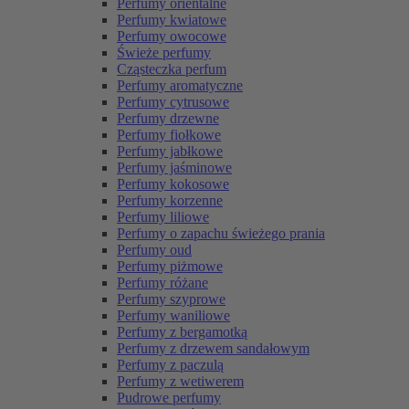
Perfumy orientalne
Perfumy kwiatowe
Perfumy owocowe
Świeże perfumy
Cząsteczka perfum
Perfumy aromatyczne
Perfumy cytrusowe
Perfumy drzewne
Perfumy fiołkowe
Perfumy jabłkowe
Perfumy jaśminowe
Perfumy kokosowe
Perfumy korzenne
Perfumy liliowe
Perfumy o zapachu świeżego prania
Perfumy oud
Perfumy piżmowe
Perfumy różane
Perfumy szyprowe
Perfumy waniliowe
Perfumy z bergamotką
Perfumy z drzewem sandałowym
Perfumy z paczulą
Perfumy z wetiwerem
Pudrowe perfumy