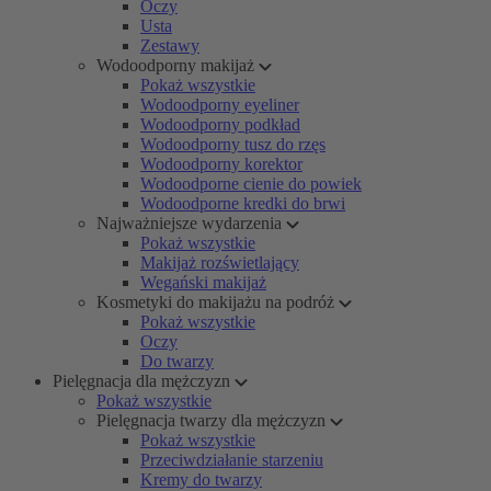
Oczy
Usta
Zestawy
Wodoodporny makijaż
Pokaż wszystkie
Wodoodporny eyeliner
Wodoodporny podkład
Wodoodporny tusz do rzęs
Wodoodporny korektor
Wodoodporne cienie do powiek
Wodoodporne kredki do brwi
Najważniejsze wydarzenia
Pokaż wszystkie
Makijaż rozświetlający
Wegański makijaż
Kosmetyki do makijażu na podróż
Pokaż wszystkie
Oczy
Do twarzy
Pielęgnacja dla mężczyzn
Pokaż wszystkie
Pielęgnacja twarzy dla mężczyzn
Pokaż wszystkie
Przeciwdziałanie starzeniu
Kremy do twarzy