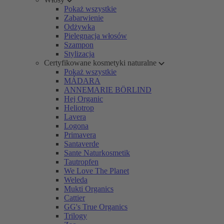
Pokaż wszystkie
Zabarwienie
Odżywka
Pielęgnacja włosów
Szampon
Stylizacja
Certyfikowane kosmetyki naturalne
Pokaż wszystkie
MÁDARA
ANNEMARIE BÖRLIND
Hej Organic
Heliotrop
Lavera
Logona
Primavera
Santaverde
Sante Naturkosmetik
Tautropfen
We Love The Planet
Weleda
Mukti Organics
Cattier
GG's True Organics
Trilogy