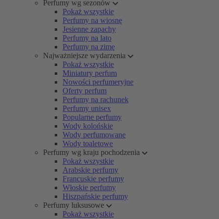
Perfumy wg sezonów
Pokaż wszystkie
Perfumy na wiosnę
Jesienne zapachy
Perfumy na lato
Perfumy na zimę
Najważniejsze wydarzenia
Pokaż wszystkie
Miniatury perfum
Nowości perfumeryjne
Oferty perfum
Perfumy na rachunek
Perfumy unisex
Popularne perfumy
Wody kolońskie
Wody perfumowane
Wody toaletowe
Perfumy wg kraju pochodzenia
Pokaż wszystkie
Arabskie perfumy
Francuskie perfumy
Włoskie perfumy
Hiszpańskie perfumy
Perfumy luksusowe
Pokaż wszystkie