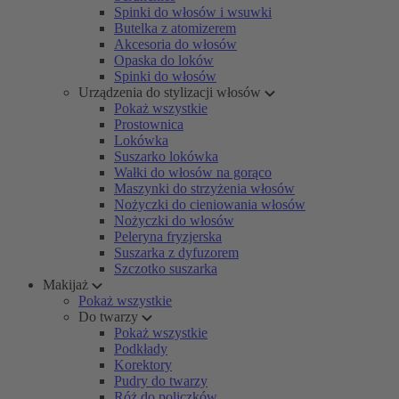
Spinki do włosów i wsuwki
Butelka z atomizerem
Akcesoria do włosów
Opaska do loków
Spinki do włosów
Urządzenia do stylizacji włosów
Pokaż wszystkie
Prostownica
Lokówka
Suszarko lokówka
Wałki do włosów na gorąco
Maszynki do strzyżenia włosów
Nożyczki do cieniowania włosów
Nożyczki do włosów
Peleryna fryzjerska
Suszarka z dyfuzorem
Szczotko suszarka
Makijaż
Pokaż wszystkie
Do twarzy
Pokaż wszystkie
Podkłady
Korektory
Pudry do twarzy
Róż do policzków