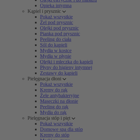
Opieka intymna
Kąpiel i prysznic
Pokaż wszystkie
Żel pod prysznic
Olejki pod prysznic
Pianka pod prysznic
Peeling do ciała
Sól do kąpieli
Mydła w kostce
Mydła w płynie
Olejki i mleczka do kąpieli
Płyny do higieny intymnej
Zestawy do kąpieli
Pielęgnacja dłoni
Pokaż wszystkie
Kremy do rąk
Żele antybakteryjne
Maseczki na dłonie
Peeling do rąk
Mydła do rąk
Pielęgnacja stóp i pięt
Pokaż wszystkie
Domowe spa dla stóp
Kremy do stóp