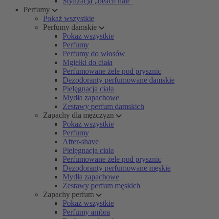
Stylizacja „beach hair”
Perfumy
Pokaż wszystkie
Perfumy damskie
Pokaż wszystkie
Perfumy
Perfumy do włosów
Mgiełki do ciała
Perfumowane żele pod prysznic
Dezodoranty perfumowane damskie
Pielęgnacja ciała
Mydła zapachowe
Zestawy perfum damskich
Zapachy dla mężczyzn
Pokaż wszystkie
Perfumy
After-shave
Pielęgnacja ciała
Perfumowane żele pod prysznic
Dezodoranty perfumowane męskie
Mydła zapachowe
Zestawy perfum męskich
Zapachy perfum
Pokaż wszystkie
Perfumy ambra