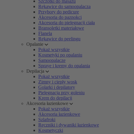
Szczotki do masażu
Rękawice do samoopalacza
Przybory do pedicure
Akcesoria do paznokci
Akcesoria do pielęgnacji ciała
Bransoletki materiałowe
Flanela
Rękawice do peelingu
Opalanie
Pokaż wszystkie
Kosmetyki po opalaniu
Samoopalacze
Spraye i kremy do opalania
Depilacja
Pokaż wszystkie
Zimny i ciepły wosk
Golarki i depilatory
Pielęgnacja przy goleniu
Krem do depilacji
Akcesoria łazienkowe
Pokaż wszystkie
Akcesoria łazienkowe
Szlafroki
Ręczniki i dywaniki łazienkowe
Kosmetyczki