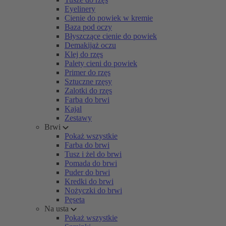
Eyelinery
Cienie do powiek w kremie
Baza pod oczy
Błyszczące cienie do powiek
Demakijaż oczu
Klej do rzęs
Palety cieni do powiek
Primer do rzęs
Sztuczne rzęsy
Zalotki do rzęs
Farba do brwi
Kajal
Zestawy
Brwi
Pokaż wszystkie
Farba do brwi
Tusz i żel do brwi
Pomada do brwi
Puder do brwi
Kredki do brwi
Nożyczki do brwi
Pęseta
Na usta
Pokaż wszystkie