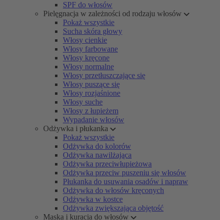
SPF do włosów
Pielęgnacja w zależności od rodzaju włosów
Pokaż wszystkie
Sucha skóra głowy
Włosy cienkie
Włosy farbowane
Włosy kręcone
Włosy normalne
Włosy przetłuszczające się
Włosy puszące się
Włosy rozjaśnione
Włosy suche
Włosy z łupieżem
Wypadanie włosów
Odżywka i płukanka
Pokaż wszystkie
Odżywka do kolorów
Odżywka nawilżająca
Odżywka przeciwłupieżowa
Odżywka przeciw puszeniu się włosów
Płukanka do usuwania osadów i napraw
Odżywka do włosów kręconych
Odżywka w kostce
Odżywka zwiększająca objętość
Maska i kuracja do włosów