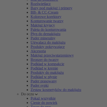
Rozświetlacz
Bazy pod makijaż i primery
BB- & CC-Cream
Kolorowe korektory
Konturowanie twarzy
Makijaż kryjący
Paleta do konturowania
Płyn do demakijażu
Puder mineralny
Utrwalacz do makijażu
Produkty pokrywające
Akcesoria
Makijaż przeciwstarzeniowy
Bronzer do twarzy
Podkład w kompakcie
Podkład w kremie
Produkty do makijażu
Podkład w płynie
Puder prasowany
Puder sypki
Zestaw kosmetyków do makijażu
Do oczu
Pokaż wszystkie
Cienie do powiek
Tusze do rzęs