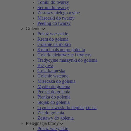
Toniki do twarzy
Serum do twarzy
Zestawy pielęgnacyjne
Maseczki do twarzy
Peeling do twarzy
Golenie
Pokaż wszystkie
Krem do golenia
Golenie na mokro
Krem i balsam po goleniu
Golarki elektryczne i trymery
Tradycyjne maszynki do golenia
Brzytwa
Golarka męska
Golenie wstępne
Miseczka do golenia
Mydło do golenia
Pędzel do golenia
Pianka do golenia
Stojak do golenia
Trymer i wosk do depilacji nosa
Żel do golenia
Zestawy do golenia
Pielęgnacja brody
Pokaż wszystkie