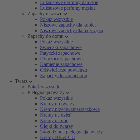
Luksusowe perfumy damskie
Luksusowe perfumy męskie
Zapachy niszowe
Pokaż wszystkie
Niszowe zapachy dla kobiet
Niszowe zapachy dla mężczyzn
Zapachy do domu
Pokaż wszystkie
Świeczki zapachowe
Patyczki zapachowe
Dyfuzory zapachowe
Kamienie zapachowe
Odświeżacze powietrza
Zapachy do samochodu
Twarz
Pokaż wszystkie
Pielęgnacja twarzy
Pokaż wszystkie
Kremy do twarzy
Kremy przeciwzmarszczkowe
Kremy na dzień
Kremy na noc
Olejki do twarzy
24-godzinna pielęgnacja twarzy
Kremy BB & CC