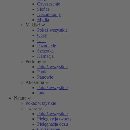
Czyszczenie
Słońce
Dezodoranty
Mydła
Makijaż
Pokaż wszystkie
Oczy
Usta
Paznokcie
Szczotka
Karnacja
Perfumy
Pokaż wszystkie
Panie
Panowie
Akcesoria
Pokaż wszystkie
Inne
Natura
Pokaż wszystkie
Twarz
Pokaż wszystkie
Pielęgnacja twarzy
Pielęgnacja oczu
Czyszczenie