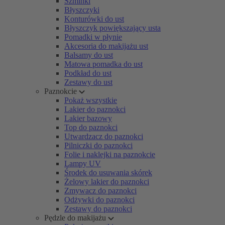
Szminki
Błyszczyki
Konturówki do ust
Błyszczyk powiększający usta
Pomadki w płynie
Akcesoria do makijażu ust
Balsamy do ust
Matowa pomadka do ust
Podkład do ust
Zestawy do ust
Paznokcie
Pokaż wszystkie
Lakier do paznokci
Lakier bazowy
Top do paznokci
Utwardzacz do paznokci
Pilniczki do paznokci
Folie i naklejki na paznokcie
Lampy UV
Środek do usuwania skórek
Żelowy lakier do paznokci
Zmywacz do paznokci
Odżywki do paznokci
Zestawy do paznokci
Pędzle do makijażu