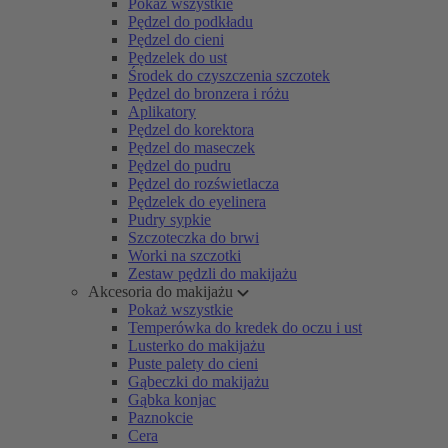
Pokaż wszystkie
Pędzel do podkładu
Pędzel do cieni
Pędzelek do ust
Środek do czyszczenia szczotek
Pędzel do bronzera i różu
Aplikatory
Pędzel do korektora
Pędzel do maseczek
Pędzel do pudru
Pędzel do rozświetlacza
Pędzelek do eyelinera
Pudry sypkie
Szczoteczka do brwi
Worki na szczotki
Zestaw pędzli do makijażu
Akcesoria do makijażu
Pokaż wszystkie
Temperówka do kredek do oczu i ust
Lusterko do makijażu
Puste palety do cieni
Gąbeczki do makijażu
Gąbka konjac
Paznokcie
Cera