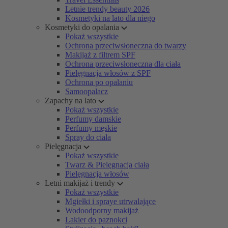
Letnie trendy beauty 2026
Kosmetyki na lato dla niego
Kosmetyki do opalania
Pokaż wszystkie
Ochrona przeciwsłoneczna do twarzy
Makijaż z filtrem SPF
Ochrona przeciwsłoneczna dla ciała
Pielęgnacja włosów z SPF
Ochrona po opalaniu
Samoopalacz
Zapachy na lato
Pokaż wszystkie
Perfumy damskie
Perfumy męskie
Spray do ciała
Pielęgnacja
Pokaż wszystkie
Twarz & Pielęgnacja ciała
Pielęgnacja włosów
Letni makijaż i trendy
Pokaż wszystkie
Mgiełki i spraye utrwalające
Wodoodporny makijaż
Lakier do paznokci