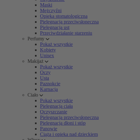
Maski
Mężczyźni
Opieka stomatologiczna
Pielęgnacja przeciwsłoneczna
Pielęgnacja ust
Przeciwdziałanie starzeniu
Perfumy
Pokaż wszystkie
Kobiety
Unisex
Makijaż
Pokaż wszystkie
Oczy
Usta
Paznokcie
Karnacja
Ciało
Pokaż wszystkie
Pielęgnacja ciała
Oczyszczanie
Pielęgnacja przeciwsłoneczna
Pielęgnacja dłoni i stóp
Panowie
Ciąża i opieka nad dzieckiem
Włosy