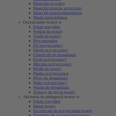
Maseczki na wągry
Maseczki przeciw pryszczom
Maseczki przeciwstarzeniowe
Maski rozświetlające
Oczyszczanie twarzy
Pokaż wszystkie
Peeling do twarzy
Toniki do twarzy
Płyn miceralny
Żel oczyszczający
Olejek oczyszczający
Chusteczki do demakijażu
Krem oczyszczający
Mleczko oczyszczające
Mydło do twarzy
Pianka oczyszczająca
Płyny do demakijażu
Puder oczyszczający
Waciki do demakijażu
Zestawy do mycia twarzy
Akcesoria do pielęgnacji twarzy
Pokaż wszystkie
Masaż twarzy
Szczoteczki do oczyszczania twarzy
Narzędzia do oczyszczania twarzy