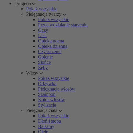
Drogeria
Pokaż wszystkie
Pielęgnacja twarzy
Pokaż wszystkie
Przeciwdziałanie starzeniu
Oczy
Usta
Opieka nocna
Opieka dzienna
Czyszczenie
Golenie
Słońce
Zęby
Włosy
Pokaż wszystkie
Odżywka
Pielęgnacja włosów
Szampon
Kolor włosów
Stylizacja
Pielęgnacja ciała
Pokaż wszystkie
Dłoń i stopa
Balsamy
Oleje