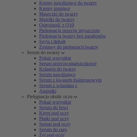
Kremy nawilżające do twarzy
Kremy tonujące
Maseczki do twarzy
Mgiełki do twarzy
Ostrożność z Q10
Pielęgnacja przeciw pryszczom
Pielęgnacja twarzy bez parabenów
Szyja i dekolt
Zestawy do pielęgnacji twarzy
Serum do twarzy
Pokaż wszystkie
Serum przeciwzmarszczkowe
Kolagen do twarzy
Serum nawilżające
Serum z kwasem hialuronowym
Serum z witaminą c
Ampułki
Pielęgnacja okolic oczu
Pokaż wszystkie
Serum do brwi
Krem pod oczy
Płatki pod oczy
Serum pod oczy
Serum do rzęs
Żel pod oczy