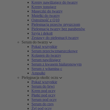
Kremy nawilżające do twarzy
Kremy tonujące
Maseczki do twarzy
Mgiełki do twarzy
Ostrożność z Q10
Pielęgnacja przeciw pryszczom
Pielęgnacja twarzy bez parabenów
Szyja i dekolt
Zestawy do pielęgnacji twarzy
Serum do twarzy
Pokaż wszystkie
Serum przeciwzmarszczkowe
Kolagen do twarzy
Serum nawilżające
Serum z kwasem hialuronowym
Serum z witaminą c
Ampułki
Pielęgnacja okolic oczu
Pokaż wszystkie
Serum do brwi
Krem pod oczy
Płatki pod oczy
Serum pod oczy
Serum do rzęs
Żel pod oczy