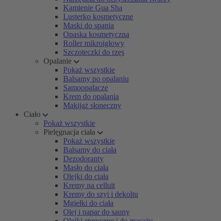
Kamienie Gua Sha
Lusterko kosmetyczne
Maski do spania
Opaska kosmetyczna
Roller mikroigłowy
Szczoteczki do rzęs
Opalanie
Pokaż wszystkie
Balsamy po opalaniu
Samoopalacze
Krem do opalania
Makijaż słoneczny
Ciało
Pokaż wszystkie
Pielęgnacja ciała
Pokaż wszystkie
Balsamy do ciała
Dezodoranty
Masło do ciała
Olejki do ciała
Kremy na celluit
Kremy do szyi i dekoltu
Mgiełki do ciała
Olej i napar do sauny
Olejki eteryczne i do masażu