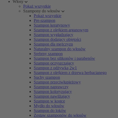
Włosy
Pokaż wszystkie
Szampony do włosów
Pokaż wszystkie
Pre-szampon
Szampon keratynowy
Szampon z olejkiem arganowym
Szampon wygładzający
Szampon dodający objętości
Szampon dla mężczyzn
Naturalny szampon do włosów
Srebrny szampon
Szampon bez silikonów i parabenów
Szampon oczyszczający
Szampon z odżywką 2w1
Szampon z olejkiem z drzewa herbacianego
Suchy szampon
Szampon przeciwłupieżowy
Szampon naprawczy
Szampon koloryzujący
Szampon nawilżający
Szampon w kostce
Mydło do włosów
Szampon do loków
Zestaw szamponów do włosów