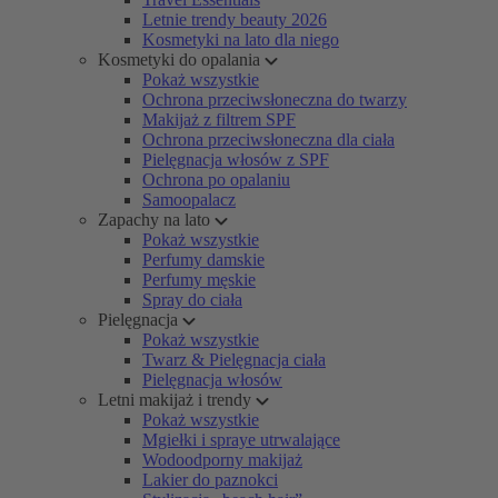
Letnie trendy beauty 2026
Kosmetyki na lato dla niego
Kosmetyki do opalania
Pokaż wszystkie
Ochrona przeciwsłoneczna do twarzy
Makijaż z filtrem SPF
Ochrona przeciwsłoneczna dla ciała
Pielęgnacja włosów z SPF
Ochrona po opalaniu
Samoopalacz
Zapachy na lato
Pokaż wszystkie
Perfumy damskie
Perfumy męskie
Spray do ciała
Pielęgnacja
Pokaż wszystkie
Twarz & Pielęgnacja ciała
Pielęgnacja włosów
Letni makijaż i trendy
Pokaż wszystkie
Mgiełki i spraye utrwalające
Wodoodporny makijaż
Lakier do paznokci