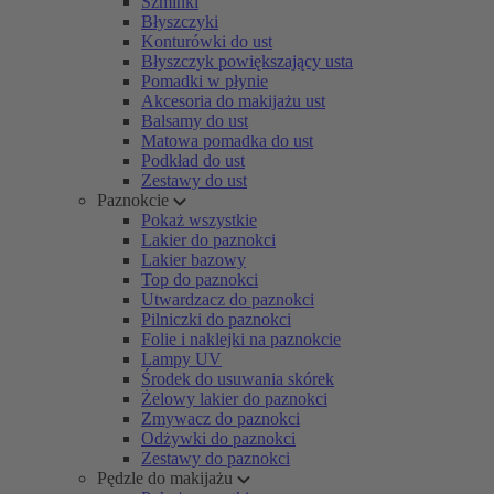
Szminki
Błyszczyki
Konturówki do ust
Błyszczyk powiększający usta
Pomadki w płynie
Akcesoria do makijażu ust
Balsamy do ust
Matowa pomadka do ust
Podkład do ust
Zestawy do ust
Paznokcie
Pokaż wszystkie
Lakier do paznokci
Lakier bazowy
Top do paznokci
Utwardzacz do paznokci
Pilniczki do paznokci
Folie i naklejki na paznokcie
Lampy UV
Środek do usuwania skórek
Żelowy lakier do paznokci
Zmywacz do paznokci
Odżywki do paznokci
Zestawy do paznokci
Pędzle do makijażu