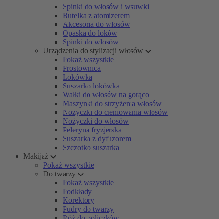
Spinki do włosów i wsuwki
Butelka z atomizerem
Akcesoria do włosów
Opaska do loków
Spinki do włosów
Urządzenia do stylizacji włosów
Pokaż wszystkie
Prostownica
Lokówka
Suszarko lokówka
Wałki do włosów na gorąco
Maszynki do strzyżenia włosów
Nożyczki do cieniowania włosów
Nożyczki do włosów
Peleryna fryzjerska
Suszarka z dyfuzorem
Szczotko suszarka
Makijaż
Pokaż wszystkie
Do twarzy
Pokaż wszystkie
Podkłady
Korektory
Pudry do twarzy
Róż do policzków