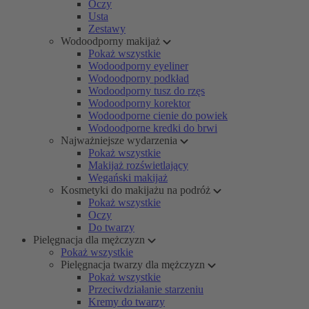
Oczy
Usta
Zestawy
Wodoodporny makijaż
Pokaż wszystkie
Wodoodporny eyeliner
Wodoodporny podkład
Wodoodporny tusz do rzęs
Wodoodporny korektor
Wodoodporne cienie do powiek
Wodoodporne kredki do brwi
Najważniejsze wydarzenia
Pokaż wszystkie
Makijaż rozświetlający
Wegański makijaż
Kosmetyki do makijażu na podróż
Pokaż wszystkie
Oczy
Do twarzy
Pielęgnacja dla mężczyzn
Pokaż wszystkie
Pielęgnacja twarzy dla mężczyzn
Pokaż wszystkie
Przeciwdziałanie starzeniu
Kremy do twarzy