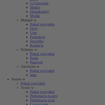
Czyszczenie
Słońce
Dezodoranty
Mydła
Makijaż
Pokaż wszystkie
Oczy
Usta
Paznokcie
Szczotka
Karnacja
Perfumy
Pokaż wszystkie
Panie
Panowie
Akcesoria
Pokaż wszystkie
Inne
Natura
Pokaż wszystkie
Twarz
Pokaż wszystkie
Pielęgnacja twarzy
Pielęgnacja oczu
Czyszczenie