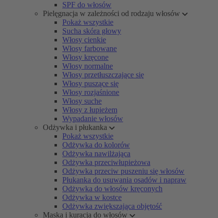
SPF do włosów
Pielęgnacja w zależności od rodzaju włosów
Pokaż wszystkie
Sucha skóra głowy
Włosy cienkie
Włosy farbowane
Włosy kręcone
Włosy normalne
Włosy przetłuszczające się
Włosy puszące się
Włosy rozjaśnione
Włosy suche
Włosy z łupieżem
Wypadanie włosów
Odżywka i płukanka
Pokaż wszystkie
Odżywka do kolorów
Odżywka nawilżająca
Odżywka przeciwłupieżowa
Odżywka przeciw puszeniu się włosów
Płukanka do usuwania osadów i napraw
Odżywka do włosów kręconych
Odżywka w kostce
Odżywka zwiększająca objętość
Maska i kuracja do włosów