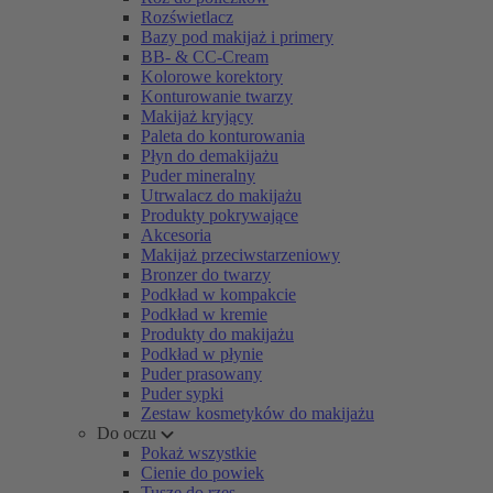
Rozświetlacz
Bazy pod makijaż i primery
BB- & CC-Cream
Kolorowe korektory
Konturowanie twarzy
Makijaż kryjący
Paleta do konturowania
Płyn do demakijażu
Puder mineralny
Utrwalacz do makijażu
Produkty pokrywające
Akcesoria
Makijaż przeciwstarzeniowy
Bronzer do twarzy
Podkład w kompakcie
Podkład w kremie
Produkty do makijażu
Podkład w płynie
Puder prasowany
Puder sypki
Zestaw kosmetyków do makijażu
Do oczu
Pokaż wszystkie
Cienie do powiek
Tusze do rzęs