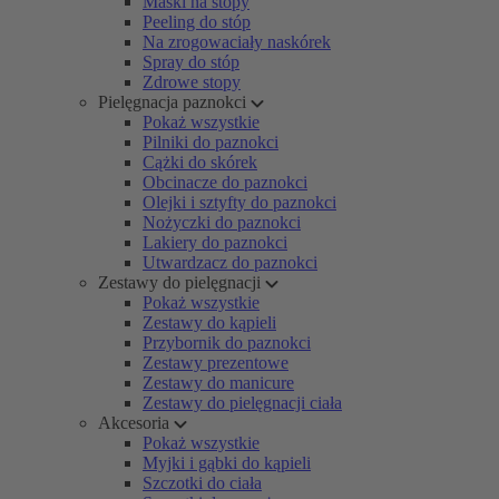
Maski na stopy
Peeling do stóp
Na zrogowaciały naskórek
Spray do stóp
Zdrowe stopy
Pielęgnacja paznokci
Pokaż wszystkie
Pilniki do paznokci
Cążki do skórek
Obcinacze do paznokci
Olejki i sztyfty do paznokci
Nożyczki do paznokci
Lakiery do paznokci
Utwardzacz do paznokci
Zestawy do pielęgnacji
Pokaż wszystkie
Zestawy do kąpieli
Przybornik do paznokci
Zestawy prezentowe
Zestawy do manicure
Zestawy do pielęgnacji ciała
Akcesoria
Pokaż wszystkie
Myjki i gąbki do kąpieli
Szczotki do ciała