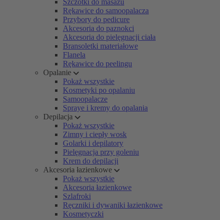
Szczotki do masażu
Rękawice do samoopalacza
Przybory do pedicure
Akcesoria do paznokci
Akcesoria do pielęgnacji ciała
Bransoletki materiałowe
Flanela
Rękawice do peelingu
Opalanie
Pokaż wszystkie
Kosmetyki po opalaniu
Samoopalacze
Spraye i kremy do opalania
Depilacja
Pokaż wszystkie
Zimny i ciepły wosk
Golarki i depilatory
Pielęgnacja przy goleniu
Krem do depilacji
Akcesoria łazienkowe
Pokaż wszystkie
Akcesoria łazienkowe
Szlafroki
Ręczniki i dywaniki łazienkowe
Kosmetyczki