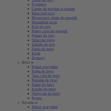
Eyelinery
Cienie do powiek w kremie
Baza pod oczy
Błyszczące cienie do powiek
Demakijaż oczu
Klej do rzęs
Palety cieni do powiek
Primer do rzęs
Sztuczne rzęsy
Zalotki do rzęs
Farba do brwi
Kajal
Zestawy
Brwi
Pokaż wszystkie
Farba do brwi
Tusz i żel do brwi
Pomada do brwi
Puder do brwi
Kredki do brwi
Nożyczki do brwi
Pęseta
Na usta
Pokaż wszystkie