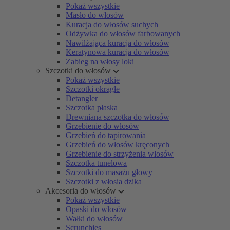
Pokaż wszystkie
Masło do włosów
Kuracja do włosów suchych
Odżywka do włosów farbowanych
Nawilżająca kuracja do włosów
Keratynowa kuracja do włosów
Zabieg na włosy loki
Szczotki do włosów
Pokaż wszystkie
Szczotki okrągłe
Detangler
Szczotka płaska
Drewniana szczotka do włosów
Grzebienie do włosów
Grzebień do tapirowania
Grzebień do włosów kręconych
Grzebienie do strzyżenia włosów
Szczotka tunelowa
Szczotki do masażu głowy
Szczotki z włosia dzika
Akcesoria do włosów
Pokaż wszystkie
Opaski do włosów
Wałki do włosów
Scrunchies