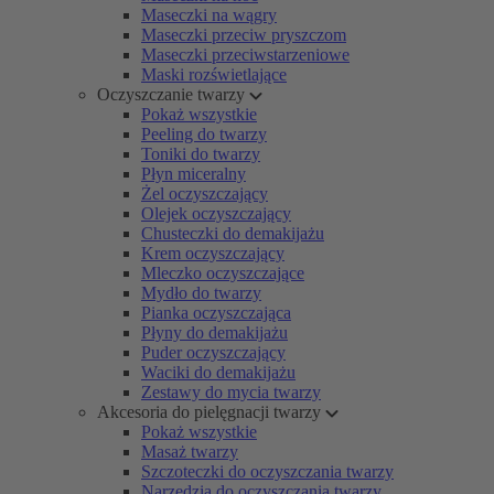
Maseczki na wągry
Maseczki przeciw pryszczom
Maseczki przeciwstarzeniowe
Maski rozświetlające
Oczyszczanie twarzy
Pokaż wszystkie
Peeling do twarzy
Toniki do twarzy
Płyn miceralny
Żel oczyszczający
Olejek oczyszczający
Chusteczki do demakijażu
Krem oczyszczający
Mleczko oczyszczające
Mydło do twarzy
Pianka oczyszczająca
Płyny do demakijażu
Puder oczyszczający
Waciki do demakijażu
Zestawy do mycia twarzy
Akcesoria do pielęgnacji twarzy
Pokaż wszystkie
Masaż twarzy
Szczoteczki do oczyszczania twarzy
Narzędzia do oczyszczania twarzy