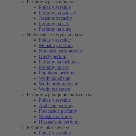
Perfumy wg sezonów
Pokaż wszystkie
Perfumy na wiosnę
Jesienne zapachy
Perfumy na lato
Perfumy na zimę
Najważniejsze wydarzenia
Pokaż wszystkie
Miniatury perfum
Nowości perfumeryjne
Oferty perfum
Perfumy na rachunek
Perfumy unisex
Popularne perfumy
Wody kolońskie
Wody perfumowane
Wody toaletowe
Perfumy wg kraju pochodzenia
Pokaż wszystkie
Arabskie perfumy
Francuskie perfumy
Włoskie perfumy
Hiszpańskie perfumy
Perfumy luksusowe
Pokaż wszystkie