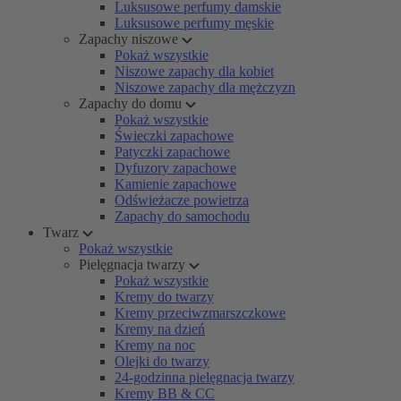
Luksusowe perfumy damskie
Luksusowe perfumy męskie
Zapachy niszowe
Pokaż wszystkie
Niszowe zapachy dla kobiet
Niszowe zapachy dla mężczyzn
Zapachy do domu
Pokaż wszystkie
Świeczki zapachowe
Patyczki zapachowe
Dyfuzory zapachowe
Kamienie zapachowe
Odświeżacze powietrza
Zapachy do samochodu
Twarz
Pokaż wszystkie
Pielęgnacja twarzy
Pokaż wszystkie
Kremy do twarzy
Kremy przeciwzmarszczkowe
Kremy na dzień
Kremy na noc
Olejki do twarzy
24-godzinna pielęgnacja twarzy
Kremy BB & CC