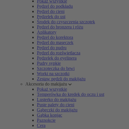
Pokaż wszystkie
Pędzel do podkładu
Pędzel do cieni
Pędzelek do ust
Środek do czyszczenia szczotek
Pędzel do bronzera i różu
Aplikatory
Pędzel do korektora
Pędzel do maseczek
Pędzel do pudru
Pędzel do rozświetlacza
Pędzelek do eyelinera
Pudry sypkie
Szczoteczka do brwi
Worki na szczotki
Zestaw pędzli do makijażu
Akcesoria do makijażu
Pokaż wszystkie
Temperówka do kredek do oczu i ust
Lusterko do makijażu
Puste palety do cieni
Gąbeczki do makijażu
Gąbka konjac
Paznokcie
Cera