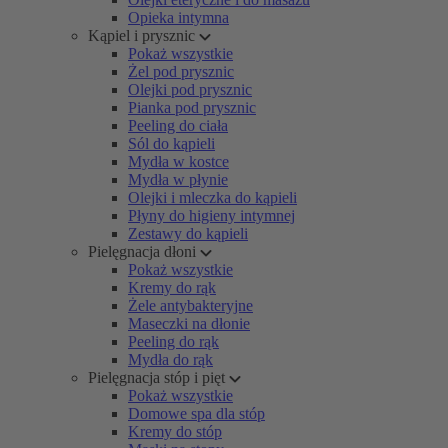
Opieka intymna
Kąpiel i prysznic
Pokaż wszystkie
Żel pod prysznic
Olejki pod prysznic
Pianka pod prysznic
Peeling do ciała
Sól do kąpieli
Mydła w kostce
Mydła w płynie
Olejki i mleczka do kąpieli
Płyny do higieny intymnej
Zestawy do kąpieli
Pielęgnacja dłoni
Pokaż wszystkie
Kremy do rąk
Żele antybakteryjne
Maseczki na dłonie
Peeling do rąk
Mydła do rąk
Pielęgnacja stóp i pięt
Pokaż wszystkie
Domowe spa dla stóp
Kremy do stóp