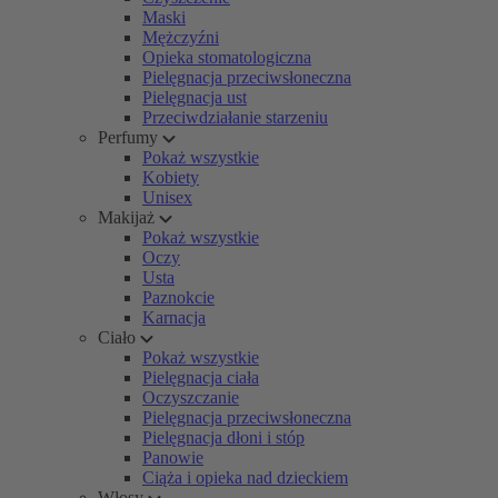
Maski
Mężczyźni
Opieka stomatologiczna
Pielęgnacja przeciwsłoneczna
Pielęgnacja ust
Przeciwdziałanie starzeniu
Perfumy
Pokaż wszystkie
Kobiety
Unisex
Makijaż
Pokaż wszystkie
Oczy
Usta
Paznokcie
Karnacja
Ciało
Pokaż wszystkie
Pielęgnacja ciała
Oczyszczanie
Pielęgnacja przeciwsłoneczna
Pielęgnacja dłoni i stóp
Panowie
Ciąża i opieka nad dzieckiem
Włosy