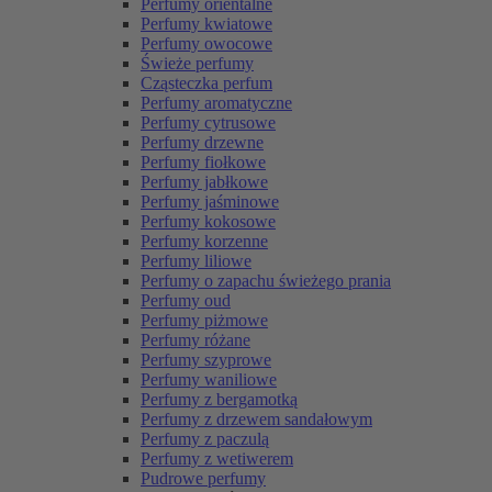
Perfumy orientalne
Perfumy kwiatowe
Perfumy owocowe
Świeże perfumy
Cząsteczka perfum
Perfumy aromatyczne
Perfumy cytrusowe
Perfumy drzewne
Perfumy fiołkowe
Perfumy jabłkowe
Perfumy jaśminowe
Perfumy kokosowe
Perfumy korzenne
Perfumy liliowe
Perfumy o zapachu świeżego prania
Perfumy oud
Perfumy piżmowe
Perfumy różane
Perfumy szyprowe
Perfumy waniliowe
Perfumy z bergamotką
Perfumy z drzewem sandałowym
Perfumy z paczulą
Perfumy z wetiwerem
Pudrowe perfumy