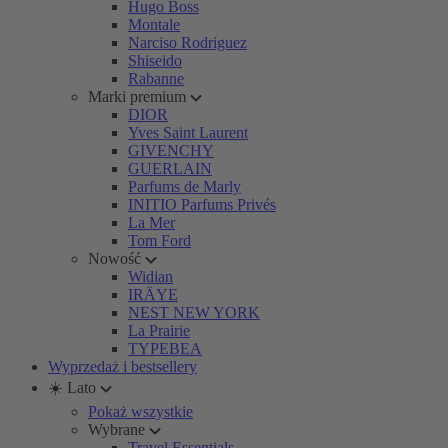
Hugo Boss
Montale
Narciso Rodriguez
Shiseido
Rabanne
Marki premium
DIOR
Yves Saint Laurent
GIVENCHY
GUERLAIN
Parfums de Marly
INITIO Parfums Privés
La Mer
Tom Ford
Nowość
Widian
IRÄYE
NEST NEW YORK
La Prairie
TYPEBEA
Wyprzedaż i bestsellery
☀️ Lato
Pokaż wszystkie
Wybrane
Travel Essentials