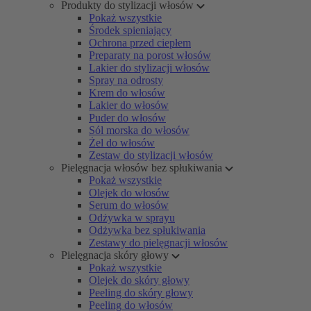
Produkty do stylizacji włosów
Pokaż wszystkie
Środek spieniający
Ochrona przed ciepłem
Preparaty na porost włosów
Lakier do stylizacji włosów
Spray na odrosty
Krem do włosów
Lakier do włosów
Puder do włosów
Sól morska do włosów
Żel do włosów
Zestaw do stylizacji włosów
Pielęgnacja włosów bez spłukiwania
Pokaż wszystkie
Olejek do włosów
Serum do włosów
Odżywka w sprayu
Odżywka bez spłukiwania
Zestawy do pielęgnacji włosów
Pielęgnacja skóry głowy
Pokaż wszystkie
Olejek do skóry głowy
Peeling do skóry głowy
Peeling do włosów