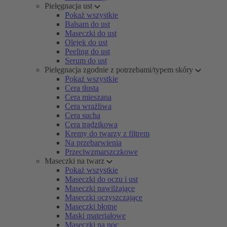
Pielęgnacja ust
Pokaż wszystkie
Balsam do ust
Maseczki do ust
Olejek do ust
Peeling do ust
Serum do ust
Pielęgnacja zgodnie z potrzebami/typem skóry
Pokaż wszystkie
Cera tłusta
Cera mieszana
Cera wrażliwa
Cera sucha
Cera trądzikowa
Kremy do twarzy z filtrem
Na przebarwienia
Przeciwzmarszczkowe
Maseczki na twarz
Pokaż wszystkie
Maseczki do oczu i ust
Maseczki nawilżające
Maseczki oczyszczające
Maseczki błotne
Maski materiałowe
Maseczki na noc