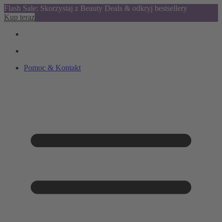
Flash Sale: Skorzystaj z Beauty Deals & odkryj bestsellery
Kup teraz
Pomoc & Kontakt