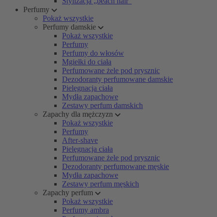
Stylizacja „beach hair”
Perfumy
Pokaż wszystkie
Perfumy damskie
Pokaż wszystkie
Perfumy
Perfumy do włosów
Mgiełki do ciała
Perfumowane żele pod prysznic
Dezodoranty perfumowane damskie
Pielęgnacja ciała
Mydła zapachowe
Zestawy perfum damskich
Zapachy dla mężczyzn
Pokaż wszystkie
Perfumy
After-shave
Pielęgnacja ciała
Perfumowane żele pod prysznic
Dezodoranty perfumowane męskie
Mydła zapachowe
Zestawy perfum męskich
Zapachy perfum
Pokaż wszystkie
Perfumy ambra