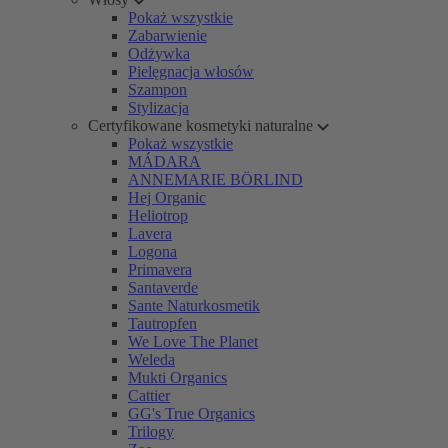
Pokaż wszystkie
Zabarwienie
Odżywka
Pielęgnacja włosów
Szampon
Stylizacja
Certyfikowane kosmetyki naturalne
Pokaż wszystkie
MÁDARA
ANNEMARIE BÖRLIND
Hej Organic
Heliotrop
Lavera
Logona
Primavera
Santaverde
Sante Naturkosmetik
Tautropfen
We Love The Planet
Weleda
Mukti Organics
Cattier
GG's True Organics
Trilogy