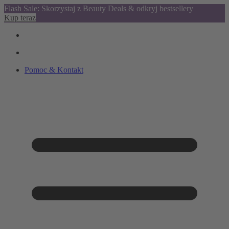
Flash Sale: Skorzystaj z Beauty Deals & odkryj bestsellery
Kup teraz
Pomoc & Kontakt