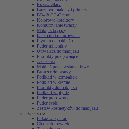
Rozświetlacz
Bazy pod makijaż i primery
BB- & CC-Cream
Kolorowe korektory
Konturowanie twarzy
Makijaż kryjący
Paleta do konturowania
Płyn do demakijażu
Puder mineralny
Utrwalacz do makijażu
Produkty pokrywające
Akcesoria
Makijaż przeciwstarzeniowy
Bronzer do twarzy
Podkład w kompakcie
Podkład w kremie
Produkty do makijażu
Podkład w płynie
Puder prasowany
Puder sypki
Zestaw kosmetyków do makijażu
Do oczu
Pokaż wszystkie
Cienie do powiek
Tusze do rzęs