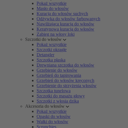
Pokaż wszystkie
Masło do włosów
Kuracja do włosów suchych
Odżywka do włosów farbowanych
Nawilżająca kuracja do włosów
Keratynowa kuracja do włosów
Zabieg na włosy loki
Szczotki do włosów
Pokaż wszystkie
Szczotki okrągłe
Detangler
Szczotka płaska
Drewniana szczotka do włosów
Grzebienie do włosów
Grzebień do tapirowania
Grzebień do włosów kręconych
Grzebienie do strzyżenia włosów
Szczotka tunelowa
Szczotki do masażu głowy
Szczotki z włosia dzika
Akcesoria do włosów
Pokaż wszystkie
Opaski do włosów
Wałki do włosów
Scrunchies