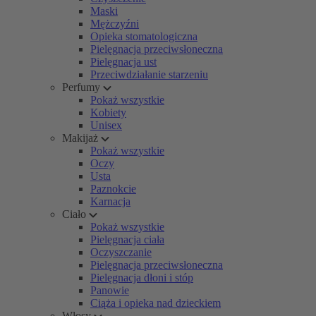
Maski
Mężczyźni
Opieka stomatologiczna
Pielęgnacja przeciwsłoneczna
Pielęgnacja ust
Przeciwdziałanie starzeniu
Perfumy
Pokaż wszystkie
Kobiety
Unisex
Makijaż
Pokaż wszystkie
Oczy
Usta
Paznokcie
Karnacja
Ciało
Pokaż wszystkie
Pielęgnacja ciała
Oczyszczanie
Pielęgnacja przeciwsłoneczna
Pielęgnacja dłoni i stóp
Panowie
Ciąża i opieka nad dzieckiem
Włosy