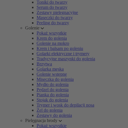
Toniki do twarzy
Serum do twarzy
Zestawy pielęgnacyjne
Maseczki do twarzy
Peeling do twarzy
Golenie
Pokaż wszystkie
Krem do golenia
Golenie na mokro
Krem i balsam po goleniu
Golarki elektryczne i trymery
Tradycyjne maszynki do golenia
Brzytwa
Golarka męska
Golenie wstępne
Miseczka do golenia
Mydło do golenia
Pędzel do golenia
Pianka do golenia
Stojak do golenia
Trymer i wosk do depilacji nosa
Żel do golenia
Zestawy do golenia
Pielęgnacja brody
Pokaż wszystkie