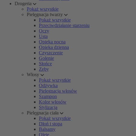
Drogeria
Pokaż wszystkie
Pielęgnacja twarzy
Pokaż wszystkie
Przeciwdziałanie starzeniu
Oczy
Usta
Opieka nocna
Opieka dzienna
Czyszczenie
Golenie
Słońce
Zęby
Włosy
Pokaż wszystkie
Odżywka
Pielęgnacja włosów
Szampon
Kolor włosów
Stylizacja
Pielęgnacja ciała
Pokaż wszystkie
Dłoń i stopa
Balsamy
Oleje