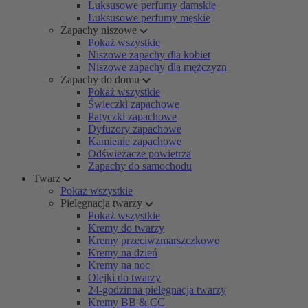
Luksusowe perfumy damskie
Luksusowe perfumy męskie
Zapachy niszowe
Pokaż wszystkie
Niszowe zapachy dla kobiet
Niszowe zapachy dla mężczyzn
Zapachy do domu
Pokaż wszystkie
Świeczki zapachowe
Patyczki zapachowe
Dyfuzory zapachowe
Kamienie zapachowe
Odświeżacze powietrza
Zapachy do samochodu
Twarz
Pokaż wszystkie
Pielęgnacja twarzy
Pokaż wszystkie
Kremy do twarzy
Kremy przeciwzmarszczkowe
Kremy na dzień
Kremy na noc
Olejki do twarzy
24-godzinna pielęgnacja twarzy
Kremy BB & CC