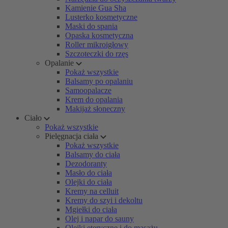
Kamienie Gua Sha
Lusterko kosmetyczne
Maski do spania
Opaska kosmetyczna
Roller mikroigłowy
Szczoteczki do rzęs
Opalanie
Pokaż wszystkie
Balsamy po opalaniu
Samoopalacze
Krem do opalania
Makijaż słoneczny
Ciało
Pokaż wszystkie
Pielęgnacja ciała
Pokaż wszystkie
Balsamy do ciała
Dezodoranty
Masło do ciała
Olejki do ciała
Kremy na celluit
Kremy do szyi i dekoltu
Mgiełki do ciała
Olej i napar do sauny
Olejki eteryczne i do masażu