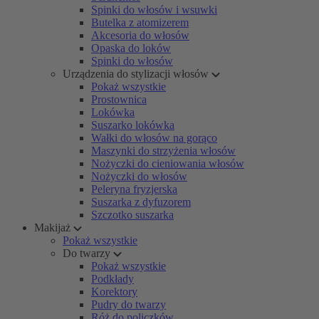
Spinki do włosów i wsuwki
Butelka z atomizerem
Akcesoria do włosów
Opaska do loków
Spinki do włosów
Urządzenia do stylizacji włosów
Pokaż wszystkie
Prostownica
Lokówka
Suszarko lokówka
Wałki do włosów na gorąco
Maszynki do strzyżenia włosów
Nożyczki do cieniowania włosów
Nożyczki do włosów
Peleryna fryzjerska
Suszarka z dyfuzorem
Szczotko suszarka
Makijaż
Pokaż wszystkie
Do twarzy
Pokaż wszystkie
Podkłady
Korektory
Pudry do twarzy
Róż do policzków