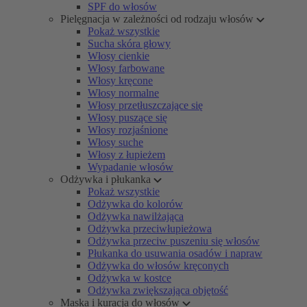
SPF do włosów
Pielęgnacja w zależności od rodzaju włosów
Pokaż wszystkie
Sucha skóra głowy
Włosy cienkie
Włosy farbowane
Włosy kręcone
Włosy normalne
Włosy przetłuszczające się
Włosy puszące się
Włosy rozjaśnione
Włosy suche
Włosy z łupieżem
Wypadanie włosów
Odżywka i płukanka
Pokaż wszystkie
Odżywka do kolorów
Odżywka nawilżająca
Odżywka przeciwłupieżowa
Odżywka przeciw puszeniu się włosów
Płukanka do usuwania osadów i napraw
Odżywka do włosów kręconych
Odżywka w kostce
Odżywka zwiększająca objętość
Maska i kuracja do włosów