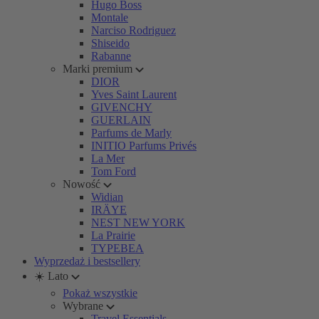
Hugo Boss
Montale
Narciso Rodriguez
Shiseido
Rabanne
Marki premium
DIOR
Yves Saint Laurent
GIVENCHY
GUERLAIN
Parfums de Marly
INITIO Parfums Privés
La Mer
Tom Ford
Nowość
Widian
IRÄYE
NEST NEW YORK
La Prairie
TYPEBEA
Wyprzedaż i bestsellery
☀️ Lato
Pokaż wszystkie
Wybrane
Travel Essentials