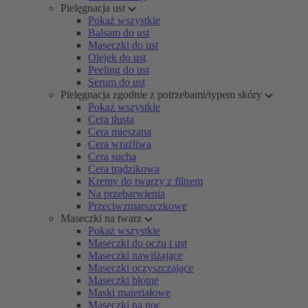
Pielęgnacja ust
Pokaż wszystkie
Balsam do ust
Maseczki do ust
Olejek do ust
Peeling do ust
Serum do ust
Pielęgnacja zgodnie z potrzebami/typem skóry
Pokaż wszystkie
Cera tłusta
Cera mieszana
Cera wrażliwa
Cera sucha
Cera trądzikowa
Kremy do twarzy z filtrem
Na przebarwienia
Przeciwzmarszczkowe
Maseczki na twarz
Pokaż wszystkie
Maseczki do oczu i ust
Maseczki nawilżające
Maseczki oczyszczające
Maseczki błotne
Maski materiałowe
Maseczki na noc