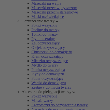
Maseczki na wągry
Maseczki przeciw pryszczom
Maseczki przeciwstarzeniowe
Maski rozświetlające
Oczyszczanie twarzy
Pokaż wszystkie
Peeling do twarzy
Toniki do twarzy
Płyn miceralny
Żel oczyszczający
Olejek oczyszczający
Chusteczki do demakijażu
Krem oczyszczający
Mleczko oczyszczające
Mydło do twarzy
Pianka oczyszczająca
Płyny do demakijażu
Puder oczyszczający
Waciki do demakijażu
Zestawy do mycia twarzy
Akcesoria do pielęgnacji twarzy
Pokaż wszystkie
Masaż twarzy
Szczoteczki do oczyszczania twarzy
Narzędzia do oczyszczania twarzy