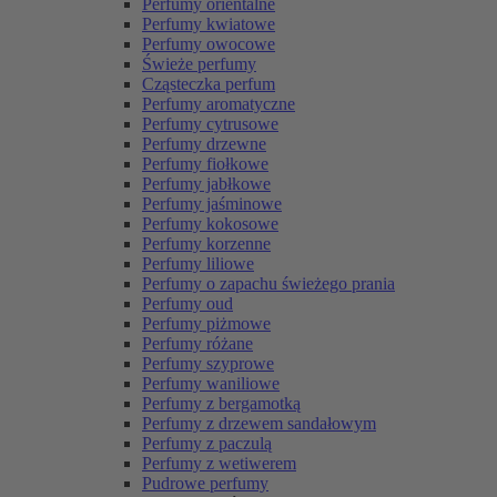
Perfumy orientalne
Perfumy kwiatowe
Perfumy owocowe
Świeże perfumy
Cząsteczka perfum
Perfumy aromatyczne
Perfumy cytrusowe
Perfumy drzewne
Perfumy fiołkowe
Perfumy jabłkowe
Perfumy jaśminowe
Perfumy kokosowe
Perfumy korzenne
Perfumy liliowe
Perfumy o zapachu świeżego prania
Perfumy oud
Perfumy piżmowe
Perfumy różane
Perfumy szyprowe
Perfumy waniliowe
Perfumy z bergamotką
Perfumy z drzewem sandałowym
Perfumy z paczulą
Perfumy z wetiwerem
Pudrowe perfumy