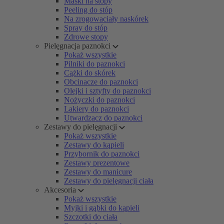
Maski na stopy
Peeling do stóp
Na zrogowaciały naskórek
Spray do stóp
Zdrowe stopy
Pielęgnacja paznokci
Pokaż wszystkie
Pilniki do paznokci
Cążki do skórek
Obcinacze do paznokci
Olejki i sztyfty do paznokci
Nożyczki do paznokci
Lakiery do paznokci
Utwardzacz do paznokci
Zestawy do pielęgnacji
Pokaż wszystkie
Zestawy do kąpieli
Przybornik do paznokci
Zestawy prezentowe
Zestawy do manicure
Zestawy do pielęgnacji ciała
Akcesoria
Pokaż wszystkie
Myjki i gąbki do kąpieli
Szczotki do ciała