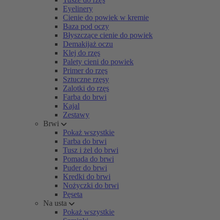
Eyelinery
Cienie do powiek w kremie
Baza pod oczy
Błyszczące cienie do powiek
Demakijaż oczu
Klej do rzęs
Palety cieni do powiek
Primer do rzęs
Sztuczne rzęsy
Zalotki do rzęs
Farba do brwi
Kajal
Zestawy
Brwi
Pokaż wszystkie
Farba do brwi
Tusz i żel do brwi
Pomada do brwi
Puder do brwi
Kredki do brwi
Nożyczki do brwi
Pęseta
Na usta
Pokaż wszystkie