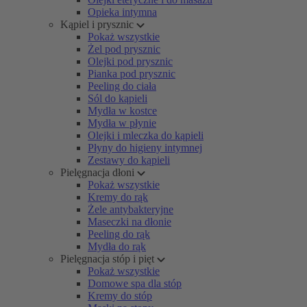
Opieka intymna
Kąpiel i prysznic
Pokaż wszystkie
Żel pod prysznic
Olejki pod prysznic
Pianka pod prysznic
Peeling do ciała
Sól do kąpieli
Mydła w kostce
Mydła w płynie
Olejki i mleczka do kąpieli
Płyny do higieny intymnej
Zestawy do kąpieli
Pielęgnacja dłoni
Pokaż wszystkie
Kremy do rąk
Żele antybakteryjne
Maseczki na dłonie
Peeling do rąk
Mydła do rąk
Pielęgnacja stóp i pięt
Pokaż wszystkie
Domowe spa dla stóp
Kremy do stóp