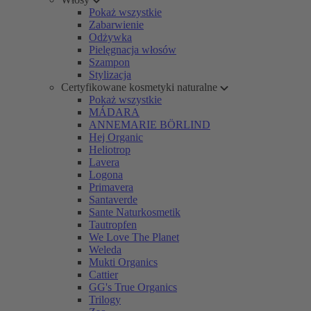
Pokaż wszystkie
Zabarwienie
Odżywka
Pielęgnacja włosów
Szampon
Stylizacja
Certyfikowane kosmetyki naturalne
Pokaż wszystkie
MÁDARA
ANNEMARIE BÖRLIND
Hej Organic
Heliotrop
Lavera
Logona
Primavera
Santaverde
Sante Naturkosmetik
Tautropfen
We Love The Planet
Weleda
Mukti Organics
Cattier
GG's True Organics
Trilogy