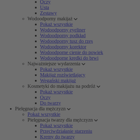
Oczy
Usta
Zestawy
Wodoodporny makijaż
Pokaż wszystkie
Wodoodporny eyeliner
Wodoodporny podkład
Wodoodporny tusz do rzęs
Wodoodporny korektor
Wodoodporne cienie do powiek
Wodoodporne kredki do brwi
Najważniejsze wydarzenia
Pokaż wszystkie
Makijaż rozświetlający
Wegański makijaż
Kosmetyki do makijażu na podróż
Pokaż wszystkie
Oczy
Do twarzy
Pielęgnacja dla mężczyzn
Pokaż wszystkie
Pielęgnacja twarzy dla mężczyzn
Pokaż wszystkie
Przeciwdziałanie starzeniu
Kremy do twarzy