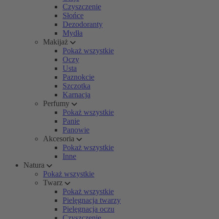
Czyszczenie
Słońce
Dezodoranty
Mydła
Makijaż
Pokaż wszystkie
Oczy
Usta
Paznokcie
Szczotka
Karnacja
Perfumy
Pokaż wszystkie
Panie
Panowie
Akcesoria
Pokaż wszystkie
Inne
Natura
Pokaż wszystkie
Twarz
Pokaż wszystkie
Pielęgnacja twarzy
Pielęgnacja oczu
Czyszczenie