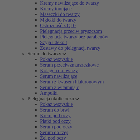
Kremy nawilżające do twarzy
Kremy tonujące
Maseczki do twarzy
Mgiełki do twarzy
Ostrożność z Q10
Pielęgnacja przeciw pryszczom
Pielęgnacja twarzy bez parabenów
Szyja i dekolt
Zestawy do pielęgnacji twarzy
Serum do twarzy
Pokaż wszystkie
Serum przeciwzmarszczkowe
Kolagen do twarzy
Serum nawilżające
Serum z kwasem hialuronowym
Serum z witaminą c
Ampułki
Pielęgnacja okolic oczu
Pokaż wszystkie
Serum do brwi
Krem pod oczy
Płatki pod oczy
Serum pod oczy
Serum do rzęs
Żel pod oczy