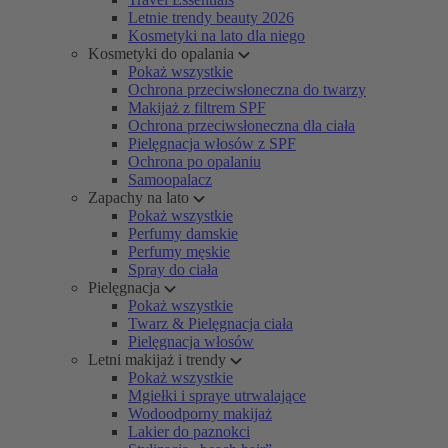
Letnie trendy beauty 2026
Kosmetyki na lato dla niego
Kosmetyki do opalania
Pokaż wszystkie
Ochrona przeciwsłoneczna do twarzy
Makijaż z filtrem SPF
Ochrona przeciwsłoneczna dla ciała
Pielęgnacja włosów z SPF
Ochrona po opalaniu
Samoopalacz
Zapachy na lato
Pokaż wszystkie
Perfumy damskie
Perfumy męskie
Spray do ciała
Pielęgnacja
Pokaż wszystkie
Twarz & Pielęgnacja ciała
Pielęgnacja włosów
Letni makijaż i trendy
Pokaż wszystkie
Mgiełki i spraye utrwalające
Wodoodporny makijaż
Lakier do paznokci