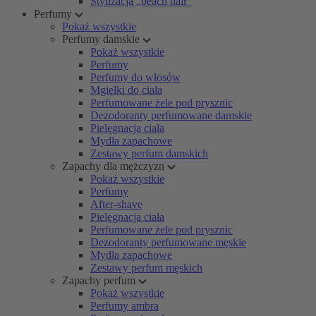
Stylizacja „beach hair”
Perfumy
Pokaż wszystkie
Perfumy damskie
Pokaż wszystkie
Perfumy
Perfumy do włosów
Mgiełki do ciała
Perfumowane żele pod prysznic
Dezodoranty perfumowane damskie
Pielęgnacja ciała
Mydła zapachowe
Zestawy perfum damskich
Zapachy dla mężczyzn
Pokaż wszystkie
Perfumy
After-shave
Pielęgnacja ciała
Perfumowane żele pod prysznic
Dezodoranty perfumowane męskie
Mydła zapachowe
Zestawy perfum męskich
Zapachy perfum
Pokaż wszystkie
Perfumy ambra