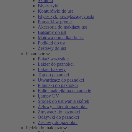
Szminki
Błyszczyki
Konturówki do ust
Błyszczyk powiększający usta
Pomadki w płynie
Akcesoria do makijażu ust
Balsamy do ust
Matowa pomadka do ust
Podkład do ust
Zestawy do ust
Paznokcie
Pokaż wszystkie
Lakier do paznokci
Lakier bazowy
Top do paznokci
Utwardzacz do paznokci
Pilniczki do paznokci
Folie i naklejki na paznokcie
Lampy UV
Środek do usuwania skórek
Żelowy lakier do paznokci
Zmywacz do paznokci
Odżywki do paznokci
Zestawy do paznokci
Pędzle do makijażu