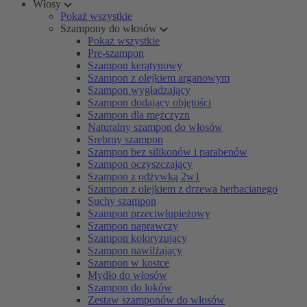
Włosy
Pokaż wszystkie
Szampony do włosów
Pokaż wszystkie
Pre-szampon
Szampon keratynowy
Szampon z olejkiem arganowym
Szampon wygładzający
Szampon dodający objętości
Szampon dla mężczyzn
Naturalny szampon do włosów
Srebrny szampon
Szampon bez silikonów i parabenów
Szampon oczyszczający
Szampon z odżywką 2w1
Szampon z olejkiem z drzewa herbacianego
Suchy szampon
Szampon przeciwłupieżowy
Szampon naprawczy
Szampon koloryzujący
Szampon nawilżający
Szampon w kostce
Mydło do włosów
Szampon do loków
Zestaw szamponów do włosów