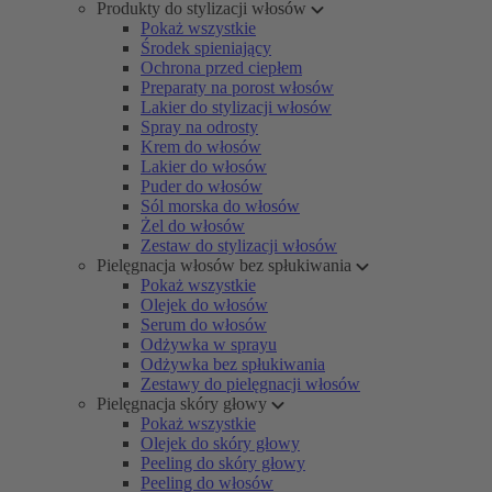
Produkty do stylizacji włosów
Pokaż wszystkie
Środek spieniający
Ochrona przed ciepłem
Preparaty na porost włosów
Lakier do stylizacji włosów
Spray na odrosty
Krem do włosów
Lakier do włosów
Puder do włosów
Sól morska do włosów
Żel do włosów
Zestaw do stylizacji włosów
Pielęgnacja włosów bez spłukiwania
Pokaż wszystkie
Olejek do włosów
Serum do włosów
Odżywka w sprayu
Odżywka bez spłukiwania
Zestawy do pielęgnacji włosów
Pielęgnacja skóry głowy
Pokaż wszystkie
Olejek do skóry głowy
Peeling do skóry głowy
Peeling do włosów