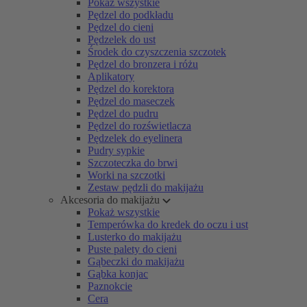
Pokaż wszystkie
Pędzel do podkładu
Pędzel do cieni
Pędzelek do ust
Środek do czyszczenia szczotek
Pędzel do bronzera i różu
Aplikatory
Pędzel do korektora
Pędzel do maseczek
Pędzel do pudru
Pędzel do rozświetlacza
Pędzelek do eyelinera
Pudry sypkie
Szczoteczka do brwi
Worki na szczotki
Zestaw pędzli do makijażu
Akcesoria do makijażu
Pokaż wszystkie
Temperówka do kredek do oczu i ust
Lusterko do makijażu
Puste palety do cieni
Gąbeczki do makijażu
Gąbka konjac
Paznokcie
Cera