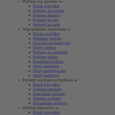
Perfumy wg sezonów
Pokaż wszystkie
Perfumy na wiosnę
Jesienne zapachy
Perfumy na lato
Perfumy na zimę
Najważniejsze wydarzenia
Pokaż wszystkie
Miniatury perfum
Nowości perfumeryjne
Oferty perfum
Perfumy na rachunek
Perfumy unisex
Popularne perfumy
Wody kolońskie
Wody perfumowane
Wody toaletowe
Perfumy wg kraju pochodzenia
Pokaż wszystkie
Arabskie perfumy
Francuskie perfumy
Włoskie perfumy
Hiszpańskie perfumy
Perfumy luksusowe
Pokaż wszystkie