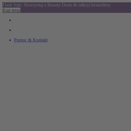
Flash Sale: Skorzystaj z Beauty Deals & odkryj bestsellery
Kup teraz
Pomoc & Kontakt