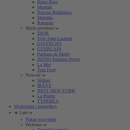
Hugo Boss
Montale
Narciso Rodriguez
Shiseido
Rabanne
Marki premium
DIOR
Yves Saint Laurent
GIVENCHY
GUERLAIN
Parfums de Marly
INITIO Parfums Privés
La Mer
Tom Ford
Nowość
Widian
IRÄYE
NEST NEW YORK
La Prairie
TYPEBEA
Wyprzedaż i bestsellery
☀️ Lato
Pokaż wszystkie
Wybrane
Travel Essentials