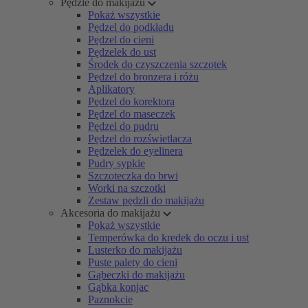
Pędzle do makijażu
Pokaż wszystkie
Pędzel do podkładu
Pędzel do cieni
Pędzelek do ust
Środek do czyszczenia szczotek
Pędzel do bronzera i różu
Aplikatory
Pędzel do korektora
Pędzel do maseczek
Pędzel do pudru
Pędzel do rozświetlacza
Pędzelek do eyelinera
Pudry sypkie
Szczoteczka do brwi
Worki na szczotki
Zestaw pędzli do makijażu
Akcesoria do makijażu
Pokaż wszystkie
Temperówka do kredek do oczu i ust
Lusterko do makijażu
Puste palety do cieni
Gąbeczki do makijażu
Gąbka konjac
Paznokcie