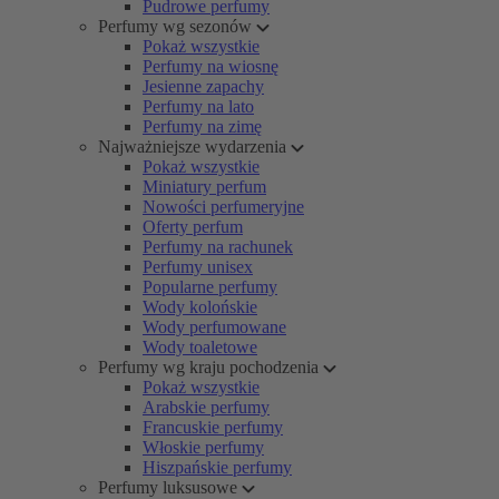
Pudrowe perfumy
Perfumy wg sezonów
Pokaż wszystkie
Perfumy na wiosnę
Jesienne zapachy
Perfumy na lato
Perfumy na zimę
Najważniejsze wydarzenia
Pokaż wszystkie
Miniatury perfum
Nowości perfumeryjne
Oferty perfum
Perfumy na rachunek
Perfumy unisex
Popularne perfumy
Wody kolońskie
Wody perfumowane
Wody toaletowe
Perfumy wg kraju pochodzenia
Pokaż wszystkie
Arabskie perfumy
Francuskie perfumy
Włoskie perfumy
Hiszpańskie perfumy
Perfumy luksusowe