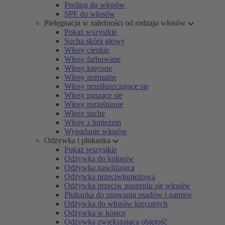
Peeling do włosów
SPF do włosów
Pielęgnacja w zależności od rodzaju włosów
Pokaż wszystkie
Sucha skóra głowy
Włosy cienkie
Włosy farbowane
Włosy kręcone
Włosy normalne
Włosy przetłuszczające się
Włosy puszące się
Włosy rozjaśnione
Włosy suche
Włosy z łupieżem
Wypadanie włosów
Odżywka i płukanka
Pokaż wszystkie
Odżywka do kolorów
Odżywka nawilżająca
Odżywka przeciwłupieżowa
Odżywka przeciw puszeniu się włosów
Płukanka do usuwania osadów i napraw
Odżywka do włosów kręconych
Odżywka w kostce
Odżywka zwiększająca objętość