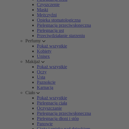
Czyszczenie
Maski
Mężczyźni
Opieka stomatologiczna
Pielęgnacja przeciwsłoneczna
Pielęgnacja ust
Przeciwdziałanie starzeniu
Perfumy
Pokaż wszystkie
Kobiety
Unisex
Makijaż
Pokaż wszystkie
Oczy
Usta
Paznokcie
Karnacja
Ciało
Pokaż wszystkie
Pielęgnacja ciała
Oczyszczanie
Pielęgnacja przeciwsłoneczna
Pielęgnacja dłoni i stóp
Panowie
Ciąża i opieka nad dzieckiem