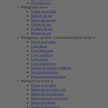
Żel pod oczy
Pielęgnacja ust
Pokaż wszystkie
Balsam do ust
Maseczki do ust
Olejek do ust
Peeling do ust
Serum do ust
Pielęgnacja zgodnie z potrzebami/typem skóry
Pokaż wszystkie
Cera tłusta
Cera mieszana
Cera wrażliwa
Cera sucha
Cera trądzikowa
Kremy do twarzy z filtrem
Na przebarwienia
Przeciwzmarszczkowe
Maseczki na twarz
Pokaż wszystkie
Maseczki do oczu i ust
Maseczki nawilżające
Maseczki oczyszczające
Maseczki błotne
Maski materiałowe