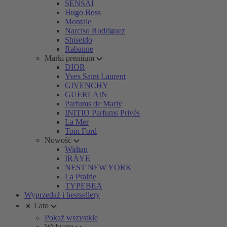
SENSAI
Hugo Boss
Montale
Narciso Rodriguez
Shiseido
Rabanne
Marki premium
DIOR
Yves Saint Laurent
GIVENCHY
GUERLAIN
Parfums de Marly
INITIO Parfums Privés
La Mer
Tom Ford
Nowość
Widian
IRÄYE
NEST NEW YORK
La Prairie
TYPEBEA
Wyprzedaż i bestsellery
☀️ Lato
Pokaż wszystkie
Wybrane