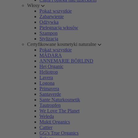
Włosy
Pokaż wszystkie
Zabarwienie
Odżywka
Pielęgnacja włosów
Szampon
Stylizacja
Certyfikowane kosmetyki naturalne
Pokaż wszystkie
MÁDARA
ANNEMARIE BÖRLIND
Hej Organic
Heliotrop
Lavera
Logona
Primavera
Santaverde
Sante Naturkosmetik
Tautropfen
We Love The Planet
Weleda
Mukti Organics
Cattier
GG's True Organics