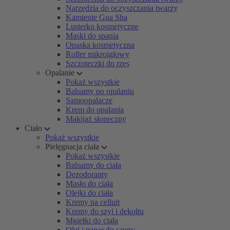
Narzędzia do oczyszczania twarzy
Kamienie Gua Sha
Lusterko kosmetyczne
Maski do spania
Opaska kosmetyczna
Roller mikroigłowy
Szczoteczki do rzęs
Opalanie
Pokaż wszystkie
Balsamy po opalaniu
Samoopalacze
Krem do opalania
Makijaż słoneczny
Ciało
Pokaż wszystkie
Pielęgnacja ciała
Pokaż wszystkie
Balsamy do ciała
Dezodoranty
Masło do ciała
Olejki do ciała
Kremy na celluit
Kremy do szyi i dekoltu
Mgiełki do ciała
Olej i napar do sauny