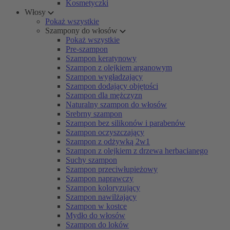
Kosmetyczki
Włosy
Pokaż wszystkie
Szampony do włosów
Pokaż wszystkie
Pre-szampon
Szampon keratynowy
Szampon z olejkiem arganowym
Szampon wygładzający
Szampon dodający objętości
Szampon dla mężczyzn
Naturalny szampon do włosów
Srebrny szampon
Szampon bez silikonów i parabenów
Szampon oczyszczający
Szampon z odżywką 2w1
Szampon z olejkiem z drzewa herbacianego
Suchy szampon
Szampon przeciwłupieżowy
Szampon naprawczy
Szampon koloryzujący
Szampon nawilżający
Szampon w kostce
Mydło do włosów
Szampon do loków