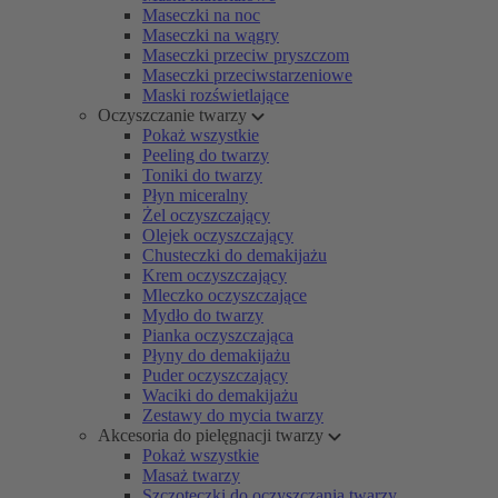
Maseczki na noc
Maseczki na wągry
Maseczki przeciw pryszczom
Maseczki przeciwstarzeniowe
Maski rozświetlające
Oczyszczanie twarzy
Pokaż wszystkie
Peeling do twarzy
Toniki do twarzy
Płyn miceralny
Żel oczyszczający
Olejek oczyszczający
Chusteczki do demakijażu
Krem oczyszczający
Mleczko oczyszczające
Mydło do twarzy
Pianka oczyszczająca
Płyny do demakijażu
Puder oczyszczający
Waciki do demakijażu
Zestawy do mycia twarzy
Akcesoria do pielęgnacji twarzy
Pokaż wszystkie
Masaż twarzy
Szczoteczki do oczyszczania twarzy