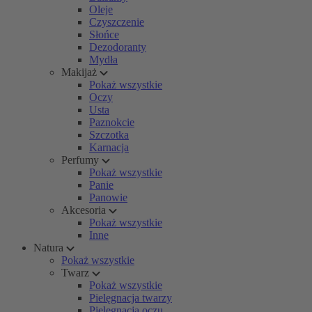
Oleje
Czyszczenie
Słońce
Dezodoranty
Mydła
Makijaż
Pokaż wszystkie
Oczy
Usta
Paznokcie
Szczotka
Karnacja
Perfumy
Pokaż wszystkie
Panie
Panowie
Akcesoria
Pokaż wszystkie
Inne
Natura
Pokaż wszystkie
Twarz
Pokaż wszystkie
Pielęgnacja twarzy
Pielęgnacja oczu