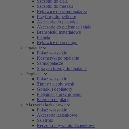
Szczotki do ciała
Szczotki do masażu
Rękawice do samoopalacza
Przybory do pedicure
Akcesoria do paznokci
Akcesoria do pielęgnacji ciała
Bransoletki materiałowe
Flanela
Rękawice do peelingu
Opalanie
Pokaż wszystkie
Kosmetyki po opalaniu
Samoopalacze
Spraye i kremy do opalania
Depilacja
Pokaż wszystkie
Zimny i ciepły wosk
Golarki i depilatory
Pielęgnacja przy goleniu
Krem do depilacji
Akcesoria łazienkowe
Pokaż wszystkie
Akcesoria łazienkowe
Szlafroki
Ręczniki i dywaniki łazienkowe