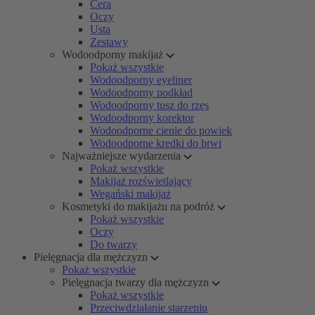
Cera
Oczy
Usta
Zestawy
Wodoodporny makijaż
Pokaż wszystkie
Wodoodporny eyeliner
Wodoodporny podkład
Wodoodporny tusz do rzęs
Wodoodporny korektor
Wodoodporne cienie do powiek
Wodoodporne kredki do brwi
Najważniejsze wydarzenia
Pokaż wszystkie
Makijaż rozświetlający
Wegański makijaż
Kosmetyki do makijażu na podróż
Pokaż wszystkie
Oczy
Do twarzy
Pielęgnacja dla mężczyzn
Pokaż wszystkie
Pielęgnacja twarzy dla mężczyzn
Pokaż wszystkie
Przeciwdziałanie starzeniu