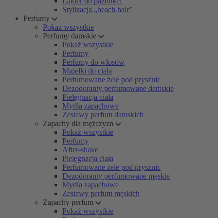
Lakier do paznokci
Stylizacja „beach hair”
Perfumy
Pokaż wszystkie
Perfumy damskie
Pokaż wszystkie
Perfumy
Perfumy do włosów
Mgiełki do ciała
Perfumowane żele pod prysznic
Dezodoranty perfumowane damskie
Pielęgnacja ciała
Mydła zapachowe
Zestawy perfum damskich
Zapachy dla mężczyzn
Pokaż wszystkie
Perfumy
After-shave
Pielęgnacja ciała
Perfumowane żele pod prysznic
Dezodoranty perfumowane męskie
Mydła zapachowe
Zestawy perfum męskich
Zapachy perfum
Pokaż wszystkie