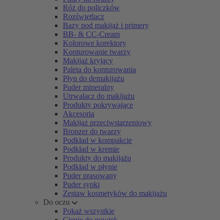
Róż do policzków
Rozświetlacz
Bazy pod makijaż i primery
BB- & CC-Cream
Kolorowe korektory
Konturowanie twarzy
Makijaż kryjący
Paleta do konturowania
Płyn do demakijażu
Puder mineralny
Utrwalacz do makijażu
Produkty pokrywające
Akcesoria
Makijaż przeciwstarzeniowy
Bronzer do twarzy
Podkład w kompakcie
Podkład w kremie
Produkty do makijażu
Podkład w płynie
Puder prasowany
Puder sypki
Zestaw kosmetyków do makijażu
Do oczu
Pokaż wszystkie
Cienie do powiek