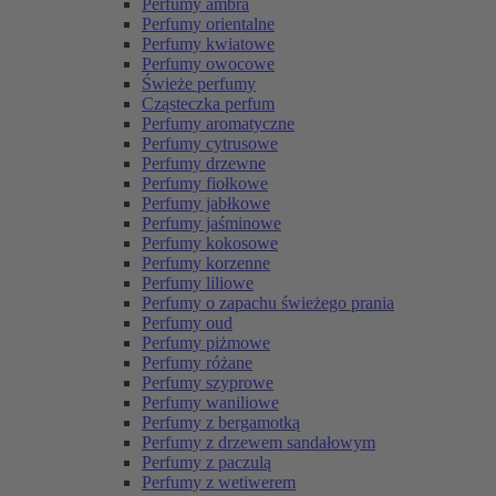
Perfumy ambra
Perfumy orientalne
Perfumy kwiatowe
Perfumy owocowe
Świeże perfumy
Cząsteczka perfum
Perfumy aromatyczne
Perfumy cytrusowe
Perfumy drzewne
Perfumy fiołkowe
Perfumy jabłkowe
Perfumy jaśminowe
Perfumy kokosowe
Perfumy korzenne
Perfumy liliowe
Perfumy o zapachu świeżego prania
Perfumy oud
Perfumy piżmowe
Perfumy różane
Perfumy szyprowe
Perfumy waniliowe
Perfumy z bergamotką
Perfumy z drzewem sandałowym
Perfumy z paczulą
Perfumy z wetiwerem