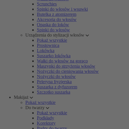
Scrunchies
Spinki do włosów i wsuwki
Butelka z atomizerem
Akcesoria do włosów
Opaska do loków
Spinki do włosów
Urządzenia do stylizacji włosów
Pokaż wszystkie
Prostownica
Lokówka
Suszarko lokówka
Wałki do włosów na gorąco
Maszynki do strzyżenia włosów
Nożyczki do cieniowania włosów
Nożyczki do włosów
Peleryna fryzjerska
Suszarka z dyfuzorem
Szczotko suszarka
Makijaż
Pokaż wszystkie
Do twarzy
Pokaż wszystkie
Podkłady
Korektory
Pudry do twarzy