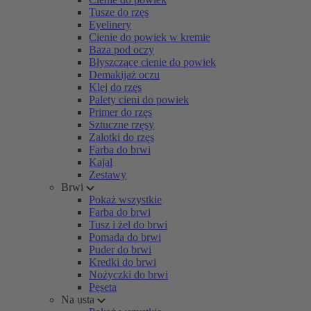
Tusze do rzęs
Eyelinery
Cienie do powiek w kremie
Baza pod oczy
Błyszczące cienie do powiek
Demakijaż oczu
Klej do rzęs
Palety cieni do powiek
Primer do rzęs
Sztuczne rzęsy
Zalotki do rzęs
Farba do brwi
Kajal
Zestawy
Brwi
Pokaż wszystkie
Farba do brwi
Tusz i żel do brwi
Pomada do brwi
Puder do brwi
Kredki do brwi
Nożyczki do brwi
Pęseta
Na usta