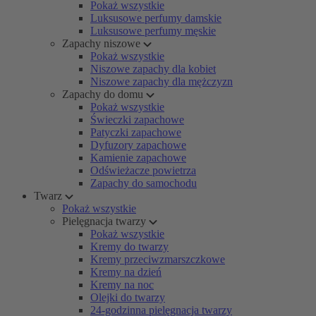
Pokaż wszystkie
Luksusowe perfumy damskie
Luksusowe perfumy męskie
Zapachy niszowe
Pokaż wszystkie
Niszowe zapachy dla kobiet
Niszowe zapachy dla mężczyzn
Zapachy do domu
Pokaż wszystkie
Świeczki zapachowe
Patyczki zapachowe
Dyfuzory zapachowe
Kamienie zapachowe
Odświeżacze powietrza
Zapachy do samochodu
Twarz
Pokaż wszystkie
Pielęgnacja twarzy
Pokaż wszystkie
Kremy do twarzy
Kremy przeciwzmarszczkowe
Kremy na dzień
Kremy na noc
Olejki do twarzy
24-godzinna pielęgnacja twarzy