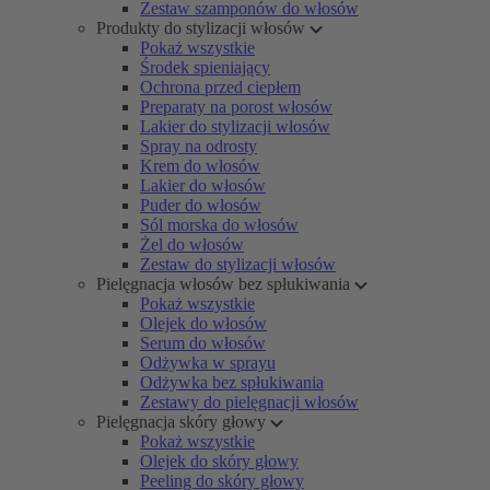
Zestaw szamponów do włosów
Produkty do stylizacji włosów
Pokaż wszystkie
Środek spieniający
Ochrona przed ciepłem
Preparaty na porost włosów
Lakier do stylizacji włosów
Spray na odrosty
Krem do włosów
Lakier do włosów
Puder do włosów
Sól morska do włosów
Żel do włosów
Zestaw do stylizacji włosów
Pielęgnacja włosów bez spłukiwania
Pokaż wszystkie
Olejek do włosów
Serum do włosów
Odżywka w sprayu
Odżywka bez spłukiwania
Zestawy do pielęgnacji włosów
Pielęgnacja skóry głowy
Pokaż wszystkie
Olejek do skóry głowy
Peeling do skóry głowy