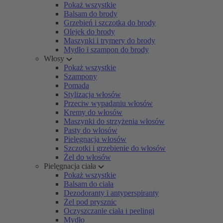
Pokaż wszystkie
Balsam do brody
Grzebień i szczotka do brody
Olejek do brody
Maszynki i trymery do brody
Mydło i szampon do brody
Włosy
Pokaż wszystkie
Szampony
Pomada
Stylizacja włosów
Przeciw wypadaniu włosów
Kremy do włosów
Maszynki do strzyżenia włosów
Pasty do włosów
Pielęgnacja włosów
Szczotki i grzebienie do włosów
Żel do włosów
Pielęgnacja ciała
Pokaż wszystkie
Balsam do ciała
Dezodoranty i antyperspiranty
Żel pod prysznic
Oczyszczanie ciała i peelingi
Mydło