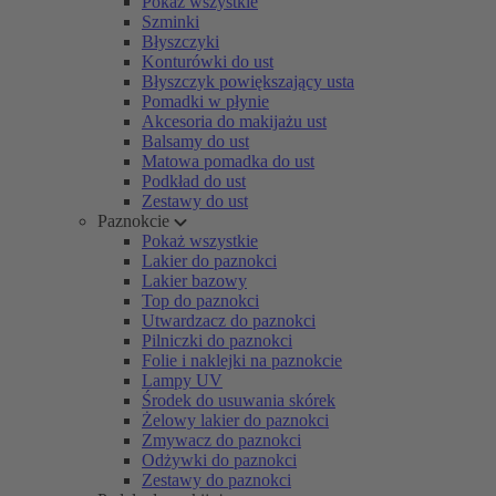
Pokaż wszystkie
Szminki
Błyszczyki
Konturówki do ust
Błyszczyk powiększający usta
Pomadki w płynie
Akcesoria do makijażu ust
Balsamy do ust
Matowa pomadka do ust
Podkład do ust
Zestawy do ust
Paznokcie
Pokaż wszystkie
Lakier do paznokci
Lakier bazowy
Top do paznokci
Utwardzacz do paznokci
Pilniczki do paznokci
Folie i naklejki na paznokcie
Lampy UV
Środek do usuwania skórek
Żelowy lakier do paznokci
Zmywacz do paznokci
Odżywki do paznokci
Zestawy do paznokci