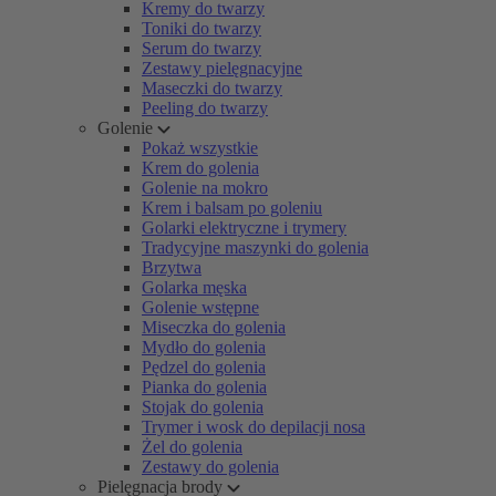
Kremy do twarzy
Toniki do twarzy
Serum do twarzy
Zestawy pielęgnacyjne
Maseczki do twarzy
Peeling do twarzy
Golenie
Pokaż wszystkie
Krem do golenia
Golenie na mokro
Krem i balsam po goleniu
Golarki elektryczne i trymery
Tradycyjne maszynki do golenia
Brzytwa
Golarka męska
Golenie wstępne
Miseczka do golenia
Mydło do golenia
Pędzel do golenia
Pianka do golenia
Stojak do golenia
Trymer i wosk do depilacji nosa
Żel do golenia
Zestawy do golenia
Pielęgnacja brody