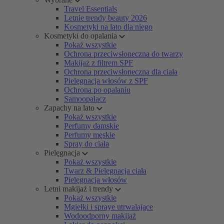
Travel Essentials
Letnie trendy beauty 2026
Kosmetyki na lato dla niego
Kosmetyki do opalania
Pokaż wszystkie
Ochrona przeciwsłoneczna do twarzy
Makijaż z filtrem SPF
Ochrona przeciwsłoneczna dla ciała
Pielęgnacja włosów z SPF
Ochrona po opalaniu
Samoopalacz
Zapachy na lato
Pokaż wszystkie
Perfumy damskie
Perfumy męskie
Spray do ciała
Pielęgnacja
Pokaż wszystkie
Twarz & Pielęgnacja ciała
Pielęgnacja włosów
Letni makijaż i trendy
Pokaż wszystkie
Mgiełki i spraye utrwalające
Wodoodporny makijaż