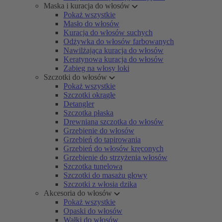
Maska i kuracja do włosów
Pokaż wszystkie
Masło do włosów
Kuracja do włosów suchych
Odżywka do włosów farbowanych
Nawilżająca kuracja do włosów
Keratynowa kuracja do włosów
Zabieg na włosy loki
Szczotki do włosów
Pokaż wszystkie
Szczotki okrągłe
Detangler
Szczotka płaska
Drewniana szczotka do włosów
Grzebienie do włosów
Grzebień do tapirowania
Grzebień do włosów kręconych
Grzebienie do strzyżenia włosów
Szczotka tunelowa
Szczotki do masażu głowy
Szczotki z włosia dzika
Akcesoria do włosów
Pokaż wszystkie
Opaski do włosów
Wałki do włosów