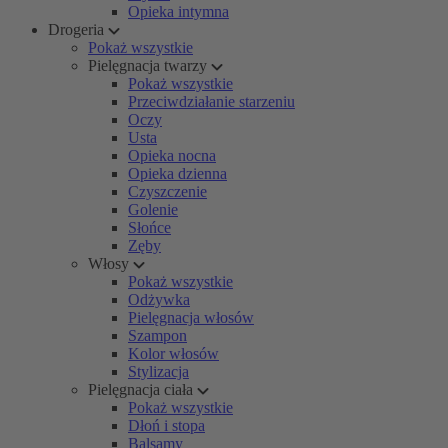
Opieka intymna
Drogeria
Pokaż wszystkie
Pielęgnacja twarzy
Pokaż wszystkie
Przeciwdziałanie starzeniu
Oczy
Usta
Opieka nocna
Opieka dzienna
Czyszczenie
Golenie
Słońce
Zęby
Włosy
Pokaż wszystkie
Odżywka
Pielęgnacja włosów
Szampon
Kolor włosów
Stylizacja
Pielęgnacja ciała
Pokaż wszystkie
Dłoń i stopa
Balsamy