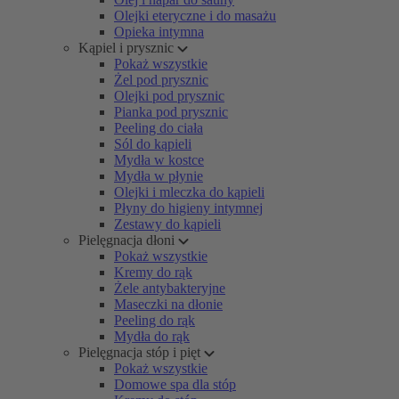
Olejki eteryczne i do masażu
Opieka intymna
Kąpiel i prysznic
Pokaż wszystkie
Żel pod prysznic
Olejki pod prysznic
Pianka pod prysznic
Peeling do ciała
Sól do kąpieli
Mydła w kostce
Mydła w płynie
Olejki i mleczka do kąpieli
Płyny do higieny intymnej
Zestawy do kąpieli
Pielęgnacja dłoni
Pokaż wszystkie
Kremy do rąk
Żele antybakteryjne
Maseczki na dłonie
Peeling do rąk
Mydła do rąk
Pielęgnacja stóp i pięt
Pokaż wszystkie
Domowe spa dla stóp