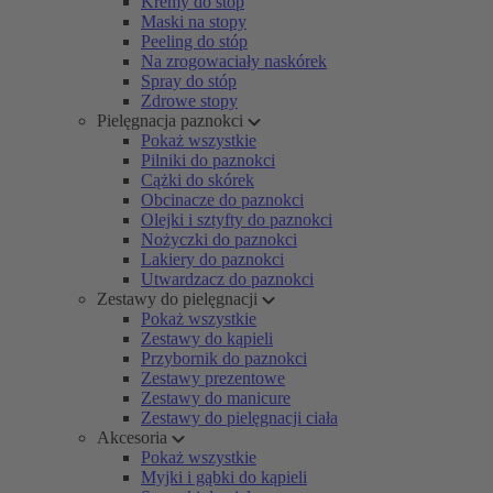
Kremy do stóp
Maski na stopy
Peeling do stóp
Na zrogowaciały naskórek
Spray do stóp
Zdrowe stopy
Pielęgnacja paznokci
Pokaż wszystkie
Pilniki do paznokci
Cążki do skórek
Obcinacze do paznokci
Olejki i sztyfty do paznokci
Nożyczki do paznokci
Lakiery do paznokci
Utwardzacz do paznokci
Zestawy do pielęgnacji
Pokaż wszystkie
Zestawy do kąpieli
Przybornik do paznokci
Zestawy prezentowe
Zestawy do manicure
Zestawy do pielęgnacji ciała
Akcesoria
Pokaż wszystkie
Myjki i gąbki do kąpieli