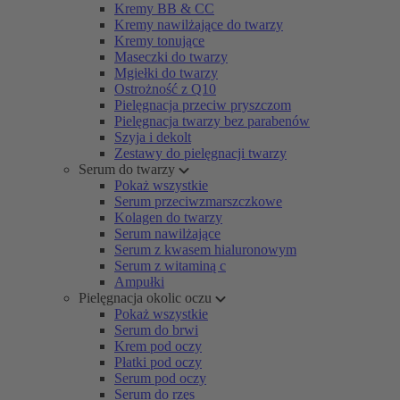
Kremy BB & CC
Kremy nawilżające do twarzy
Kremy tonujące
Maseczki do twarzy
Mgiełki do twarzy
Ostrożność z Q10
Pielęgnacja przeciw pryszczom
Pielęgnacja twarzy bez parabenów
Szyja i dekolt
Zestawy do pielęgnacji twarzy
Serum do twarzy
Pokaż wszystkie
Serum przeciwzmarszczkowe
Kolagen do twarzy
Serum nawilżające
Serum z kwasem hialuronowym
Serum z witaminą c
Ampułki
Pielęgnacja okolic oczu
Pokaż wszystkie
Serum do brwi
Krem pod oczy
Płatki pod oczy
Serum pod oczy
Serum do rzęs