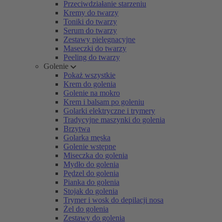
Przeciwdziałanie starzeniu
Kremy do twarzy
Toniki do twarzy
Serum do twarzy
Zestawy pielęgnacyjne
Maseczki do twarzy
Peeling do twarzy
Golenie
Pokaż wszystkie
Krem do golenia
Golenie na mokro
Krem i balsam po goleniu
Golarki elektryczne i trymery
Tradycyjne maszynki do golenia
Brzytwa
Golarka męska
Golenie wstępne
Miseczka do golenia
Mydło do golenia
Pędzel do golenia
Pianka do golenia
Stojak do golenia
Trymer i wosk do depilacji nosa
Żel do golenia
Zestawy do golenia