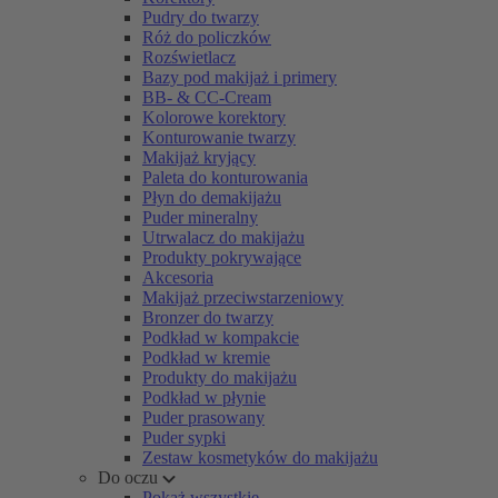
Pudry do twarzy
Róż do policzków
Rozświetlacz
Bazy pod makijaż i primery
BB- & CC-Cream
Kolorowe korektory
Konturowanie twarzy
Makijaż kryjący
Paleta do konturowania
Płyn do demakijażu
Puder mineralny
Utrwalacz do makijażu
Produkty pokrywające
Akcesoria
Makijaż przeciwstarzeniowy
Bronzer do twarzy
Podkład w kompakcie
Podkład w kremie
Produkty do makijażu
Podkład w płynie
Puder prasowany
Puder sypki
Zestaw kosmetyków do makijażu
Do oczu
Pokaż wszystkie