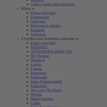
Ciąża i opieka nad dzieckiem
Włosy
Pokaż wszystkie
Zabarwienie
Odżywka
Pielęgnacja włosów
Szampon
Stylizacja
Certyfikowane kosmetyki naturalne
Pokaż wszystkie
MÁDARA
ANNEMARIE BÖRLIND
Hej Organic
Heliotrop
Lavera
Logona
Primavera
Santaverde
Sante Naturkosmetik
Tautropfen
We Love The Planet
Weleda
Mukti Organics
Cattier