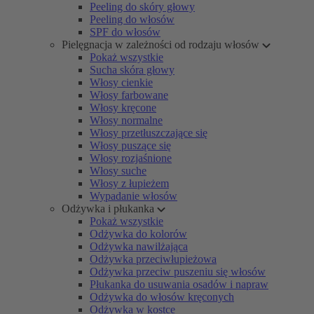
Peeling do skóry głowy
Peeling do włosów
SPF do włosów
Pielęgnacja w zależności od rodzaju włosów
Pokaż wszystkie
Sucha skóra głowy
Włosy cienkie
Włosy farbowane
Włosy kręcone
Włosy normalne
Włosy przetłuszczające się
Włosy puszące się
Włosy rozjaśnione
Włosy suche
Włosy z łupieżem
Wypadanie włosów
Odżywka i płukanka
Pokaż wszystkie
Odżywka do kolorów
Odżywka nawilżająca
Odżywka przeciwłupieżowa
Odżywka przeciw puszeniu się włosów
Płukanka do usuwania osadów i napraw
Odżywka do włosów kręconych
Odżywka w kostce