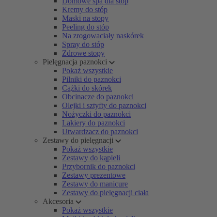
Domowe spa dla stóp
Kremy do stóp
Maski na stopy
Peeling do stóp
Na zrogowaciały naskórek
Spray do stóp
Zdrowe stopy
Pielęgnacja paznokci
Pokaż wszystkie
Pilniki do paznokci
Cążki do skórek
Obcinacze do paznokci
Olejki i sztyfty do paznokci
Nożyczki do paznokci
Lakiery do paznokci
Utwardzacz do paznokci
Zestawy do pielęgnacji
Pokaż wszystkie
Zestawy do kąpieli
Przybornik do paznokci
Zestawy prezentowe
Zestawy do manicure
Zestawy do pielęgnacji ciała
Akcesoria
Pokaż wszystkie