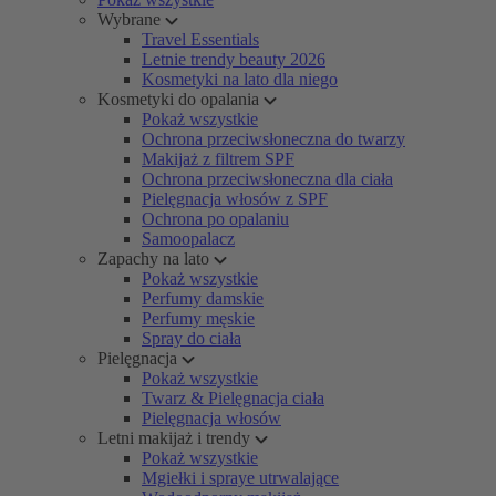
Wybrane
Travel Essentials
Letnie trendy beauty 2026
Kosmetyki na lato dla niego
Kosmetyki do opalania
Pokaż wszystkie
Ochrona przeciwsłoneczna do twarzy
Makijaż z filtrem SPF
Ochrona przeciwsłoneczna dla ciała
Pielęgnacja włosów z SPF
Ochrona po opalaniu
Samoopalacz
Zapachy na lato
Pokaż wszystkie
Perfumy damskie
Perfumy męskie
Spray do ciała
Pielęgnacja
Pokaż wszystkie
Twarz & Pielęgnacja ciała
Pielęgnacja włosów
Letni makijaż i trendy
Pokaż wszystkie
Mgiełki i spraye utrwalające