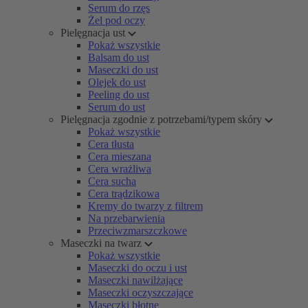
Serum do rzęs
Żel pod oczy
Pielęgnacja ust
Pokaż wszystkie
Balsam do ust
Maseczki do ust
Olejek do ust
Peeling do ust
Serum do ust
Pielęgnacja zgodnie z potrzebami/typem skóry
Pokaż wszystkie
Cera tłusta
Cera mieszana
Cera wrażliwa
Cera sucha
Cera trądzikowa
Kremy do twarzy z filtrem
Na przebarwienia
Przeciwzmarszczkowe
Maseczki na twarz
Pokaż wszystkie
Maseczki do oczu i ust
Maseczki nawilżające
Maseczki oczyszczające
Maseczki błotne