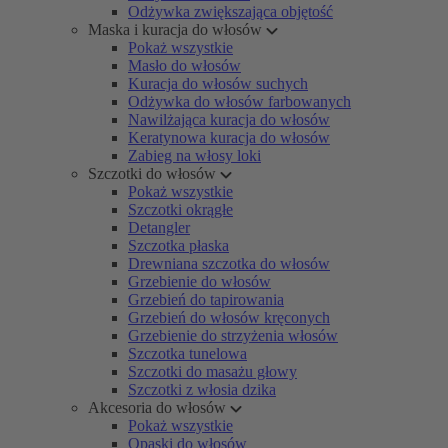
Odżywka zwiększająca objętość
Maska i kuracja do włosów
Pokaż wszystkie
Masło do włosów
Kuracja do włosów suchych
Odżywka do włosów farbowanych
Nawilżająca kuracja do włosów
Keratynowa kuracja do włosów
Zabieg na włosy loki
Szczotki do włosów
Pokaż wszystkie
Szczotki okrągłe
Detangler
Szczotka płaska
Drewniana szczotka do włosów
Grzebienie do włosów
Grzebień do tapirowania
Grzebień do włosów kręconych
Grzebienie do strzyżenia włosów
Szczotka tunelowa
Szczotki do masażu głowy
Szczotki z włosia dzika
Akcesoria do włosów
Pokaż wszystkie
Opaski do włosów