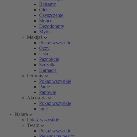
Balsamy
Oleje
Czyszczenie
Słońce
Dezodoranty
Mydła
Makijaż
Pokaż wszystkie
Oczy
Usta
Paznokcie
Szczotka
Karnacja
Perfumy
Pokaż wszystkie
Panie
Panowie
Akcesoria
Pokaż wszystkie
Inne
Natura
Pokaż wszystkie
Twarz
Pokaż wszystkie
Pielęgnacja twarzy