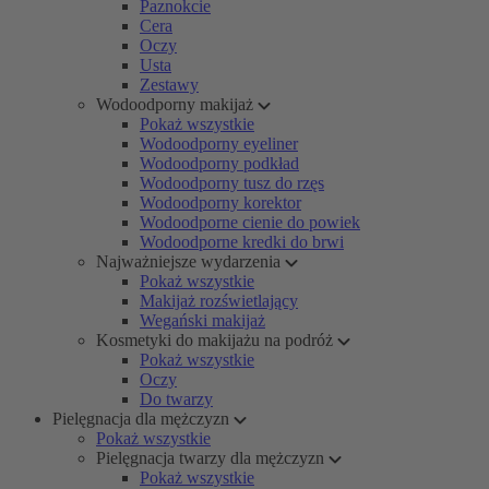
Paznokcie
Cera
Oczy
Usta
Zestawy
Wodoodporny makijaż
Pokaż wszystkie
Wodoodporny eyeliner
Wodoodporny podkład
Wodoodporny tusz do rzęs
Wodoodporny korektor
Wodoodporne cienie do powiek
Wodoodporne kredki do brwi
Najważniejsze wydarzenia
Pokaż wszystkie
Makijaż rozświetlający
Wegański makijaż
Kosmetyki do makijażu na podróż
Pokaż wszystkie
Oczy
Do twarzy
Pielęgnacja dla mężczyzn
Pokaż wszystkie
Pielęgnacja twarzy dla mężczyzn
Pokaż wszystkie