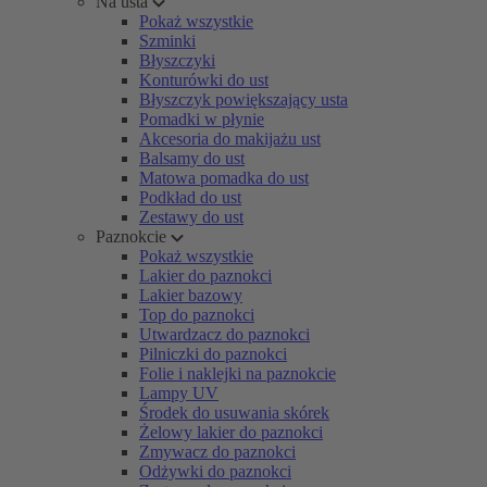
Na usta
Pokaż wszystkie
Szminki
Błyszczyki
Konturówki do ust
Błyszczyk powiększający usta
Pomadki w płynie
Akcesoria do makijażu ust
Balsamy do ust
Matowa pomadka do ust
Podkład do ust
Zestawy do ust
Paznokcie
Pokaż wszystkie
Lakier do paznokci
Lakier bazowy
Top do paznokci
Utwardzacz do paznokci
Pilniczki do paznokci
Folie i naklejki na paznokcie
Lampy UV
Środek do usuwania skórek
Żelowy lakier do paznokci
Zmywacz do paznokci
Odżywki do paznokci