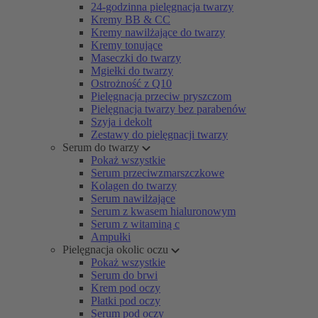
24-godzinna pielęgnacja twarzy
Kremy BB & CC
Kremy nawilżające do twarzy
Kremy tonujące
Maseczki do twarzy
Mgiełki do twarzy
Ostrożność z Q10
Pielęgnacja przeciw pryszczom
Pielęgnacja twarzy bez parabenów
Szyja i dekolt
Zestawy do pielęgnacji twarzy
Serum do twarzy
Pokaż wszystkie
Serum przeciwzmarszczkowe
Kolagen do twarzy
Serum nawilżające
Serum z kwasem hialuronowym
Serum z witaminą c
Ampułki
Pielęgnacja okolic oczu
Pokaż wszystkie
Serum do brwi
Krem pod oczy
Płatki pod oczy
Serum pod oczy