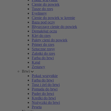
Cienie do powiek
Tusze do rzęs
Eyelinery
Cienie do powiek w kremie
Baza pod oczy
Błyszczące cienie do powiek
Demakijaż oczu
Klej do rzęs
Palety cieni do powiek
Primer do rzęs
Sztuczne rzęsy
Zalotki do rzęs
Farba do brwi
Kajal
Zestawy
Brwi
Pokaż wszystkie
Farba do brwi
Tusz i żel do brwi
Pomada do brwi
Puder do brwi
Kredki do brwi
Nożyczki do brwi
Pęseta