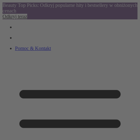
Beauty Top Picks: Odkryj popularne hity i bestsellery w obniżonych
cenach
Odkryj teraz
Pomoc & Kontakt