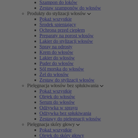
Szampon do loków
Zestaw szamponów do włosów
Produkty do stylizacji włosów
Pokaż wszystkie
Środek spieniający
Ochrona przed ciepłem
Preparaty na porost włosów
Lakier do stylizacji włosów
Spray na odrosty
Krem do włosów
Lakier do włosów
Puder do włosów
Sól morska do włosów
Żel do włosów
Zestaw do stylizacji włosów
Pielęgnacja włosów bez spłukiwania
Pokaż wszystkie
Olejek do włosów
Serum do włosów
Odżywka w sprayu
Odżywka bez spłukiwania
Zestawy do pielęgnacji włosów
Pielęgnacja skóry głowy
Pokaż wszystkie
Olejek do skóry głowy