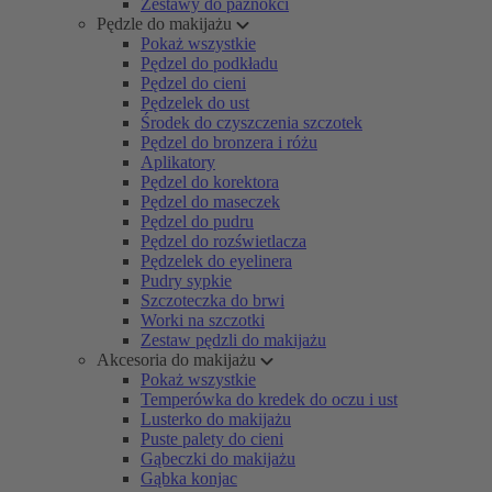
Zestawy do paznokci
Pędzle do makijażu
Pokaż wszystkie
Pędzel do podkładu
Pędzel do cieni
Pędzelek do ust
Środek do czyszczenia szczotek
Pędzel do bronzera i różu
Aplikatory
Pędzel do korektora
Pędzel do maseczek
Pędzel do pudru
Pędzel do rozświetlacza
Pędzelek do eyelinera
Pudry sypkie
Szczoteczka do brwi
Worki na szczotki
Zestaw pędzli do makijażu
Akcesoria do makijażu
Pokaż wszystkie
Temperówka do kredek do oczu i ust
Lusterko do makijażu
Puste palety do cieni
Gąbeczki do makijażu
Gąbka konjac