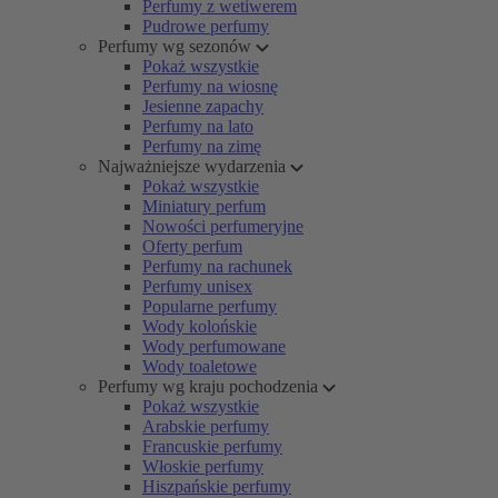
Perfumy z wetiwerem
Pudrowe perfumy
Perfumy wg sezonów
Pokaż wszystkie
Perfumy na wiosnę
Jesienne zapachy
Perfumy na lato
Perfumy na zimę
Najważniejsze wydarzenia
Pokaż wszystkie
Miniatury perfum
Nowości perfumeryjne
Oferty perfum
Perfumy na rachunek
Perfumy unisex
Popularne perfumy
Wody kolońskie
Wody perfumowane
Wody toaletowe
Perfumy wg kraju pochodzenia
Pokaż wszystkie
Arabskie perfumy
Francuskie perfumy
Włoskie perfumy
Hiszpańskie perfumy