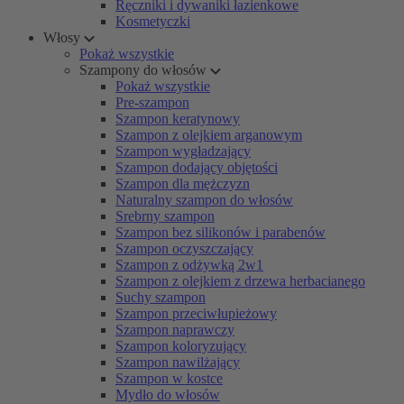
Ręczniki i dywaniki łazienkowe
Kosmetyczki
Włosy
Pokaż wszystkie
Szampony do włosów
Pokaż wszystkie
Pre-szampon
Szampon keratynowy
Szampon z olejkiem arganowym
Szampon wygładzający
Szampon dodający objętości
Szampon dla mężczyzn
Naturalny szampon do włosów
Srebrny szampon
Szampon bez silikonów i parabenów
Szampon oczyszczający
Szampon z odżywką 2w1
Szampon z olejkiem z drzewa herbacianego
Suchy szampon
Szampon przeciwłupieżowy
Szampon naprawczy
Szampon koloryzujący
Szampon nawilżający
Szampon w kostce
Mydło do włosów