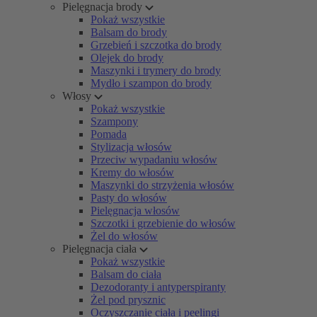
Pielęgnacja brody
Pokaż wszystkie
Balsam do brody
Grzebień i szczotka do brody
Olejek do brody
Maszynki i trymery do brody
Mydło i szampon do brody
Włosy
Pokaż wszystkie
Szampony
Pomada
Stylizacja włosów
Przeciw wypadaniu włosów
Kremy do włosów
Maszynki do strzyżenia włosów
Pasty do włosów
Pielęgnacja włosów
Szczotki i grzebienie do włosów
Żel do włosów
Pielęgnacja ciała
Pokaż wszystkie
Balsam do ciała
Dezodoranty i antyperspiranty
Żel pod prysznic
Oczyszczanie ciała i peelingi