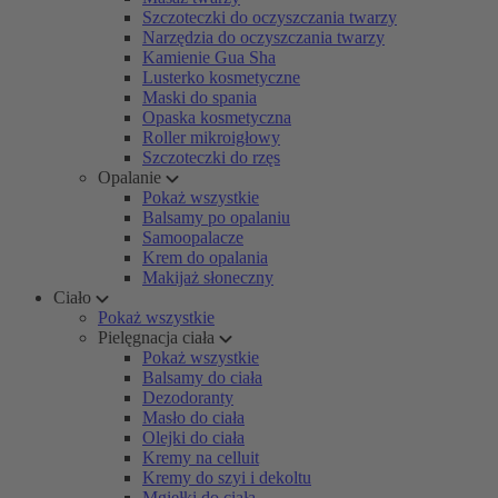
Szczoteczki do oczyszczania twarzy
Narzędzia do oczyszczania twarzy
Kamienie Gua Sha
Lusterko kosmetyczne
Maski do spania
Opaska kosmetyczna
Roller mikroigłowy
Szczoteczki do rzęs
Opalanie
Pokaż wszystkie
Balsamy po opalaniu
Samoopalacze
Krem do opalania
Makijaż słoneczny
Ciało
Pokaż wszystkie
Pielęgnacja ciała
Pokaż wszystkie
Balsamy do ciała
Dezodoranty
Masło do ciała
Olejki do ciała
Kremy na celluit
Kremy do szyi i dekoltu
Mgiełki do ciała