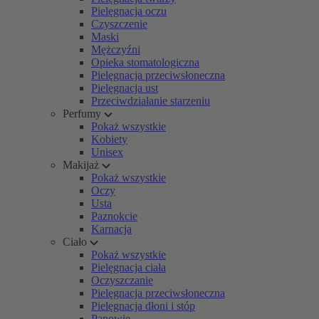
Pielęgnacja oczu
Czyszczenie
Maski
Mężczyźni
Opieka stomatologiczna
Pielęgnacja przeciwsłoneczna
Pielęgnacja ust
Przeciwdziałanie starzeniu
Perfumy
Pokaż wszystkie
Kobiety
Unisex
Makijaż
Pokaż wszystkie
Oczy
Usta
Paznokcie
Karnacja
Ciało
Pokaż wszystkie
Pielęgnacja ciała
Oczyszczanie
Pielęgnacja przeciwsłoneczna
Pielęgnacja dłoni i stóp
Panowie