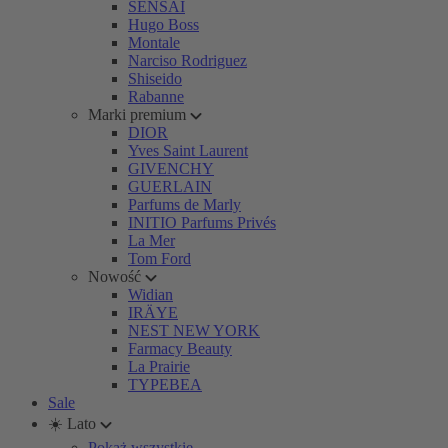
SENSAI
Hugo Boss
Montale
Narciso Rodriguez
Shiseido
Rabanne
Marki premium
DIOR
Yves Saint Laurent
GIVENCHY
GUERLAIN
Parfums de Marly
INITIO Parfums Privés
La Mer
Tom Ford
Nowość
Widian
IRÄYE
NEST NEW YORK
Farmacy Beauty
La Prairie
TYPEBEA
Sale
☀️ Lato
Pokaż wszystkie