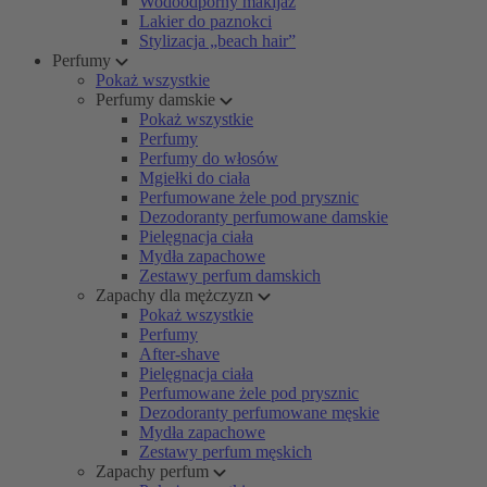
Wodoodporny makijaż
Lakier do paznokci
Stylizacja „beach hair”
Perfumy
Pokaż wszystkie
Perfumy damskie
Pokaż wszystkie
Perfumy
Perfumy do włosów
Mgiełki do ciała
Perfumowane żele pod prysznic
Dezodoranty perfumowane damskie
Pielęgnacja ciała
Mydła zapachowe
Zestawy perfum damskich
Zapachy dla mężczyzn
Pokaż wszystkie
Perfumy
After-shave
Pielęgnacja ciała
Perfumowane żele pod prysznic
Dezodoranty perfumowane męskie
Mydła zapachowe
Zestawy perfum męskich
Zapachy perfum