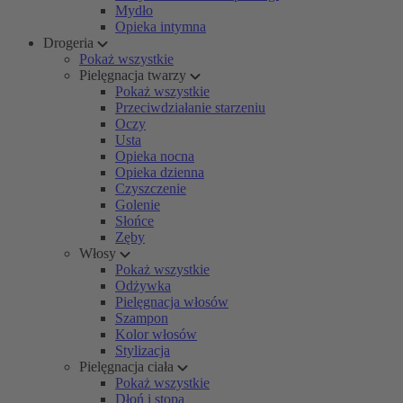
Mydło
Opieka intymna
Drogeria
Pokaż wszystkie
Pielęgnacja twarzy
Pokaż wszystkie
Przeciwdziałanie starzeniu
Oczy
Usta
Opieka nocna
Opieka dzienna
Czyszczenie
Golenie
Słońce
Zęby
Włosy
Pokaż wszystkie
Odżywka
Pielęgnacja włosów
Szampon
Kolor włosów
Stylizacja
Pielęgnacja ciała
Pokaż wszystkie
Dłoń i stopa