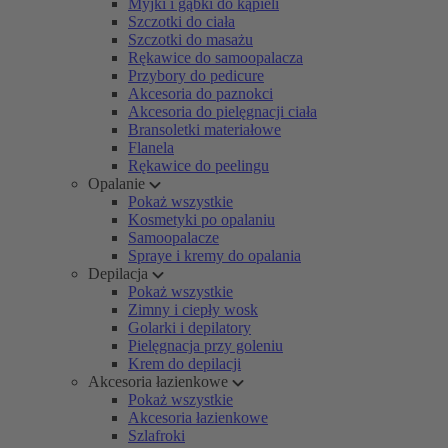
Myjki i gąbki do kąpieli
Szczotki do ciała
Szczotki do masażu
Rękawice do samoopalacza
Przybory do pedicure
Akcesoria do paznokci
Akcesoria do pielęgnacji ciała
Bransoletki materiałowe
Flanela
Rękawice do peelingu
Opalanie
Pokaż wszystkie
Kosmetyki po opalaniu
Samoopalacze
Spraye i kremy do opalania
Depilacja
Pokaż wszystkie
Zimny i ciepły wosk
Golarki i depilatory
Pielęgnacja przy goleniu
Krem do depilacji
Akcesoria łazienkowe
Pokaż wszystkie
Akcesoria łazienkowe
Szlafroki