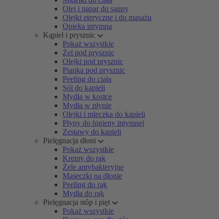
Olej i napar do sauny
Olejki eteryczne i do masażu
Opieka intymna
Kąpiel i prysznic
Pokaż wszystkie
Żel pod prysznic
Olejki pod prysznic
Pianka pod prysznic
Peeling do ciała
Sól do kąpieli
Mydła w kostce
Mydła w płynie
Olejki i mleczka do kąpieli
Płyny do higieny intymnej
Zestawy do kąpieli
Pielęgnacja dłoni
Pokaż wszystkie
Kremy do rąk
Żele antybakteryjne
Maseczki na dłonie
Peeling do rąk
Mydła do rąk
Pielęgnacja stóp i pięt
Pokaż wszystkie