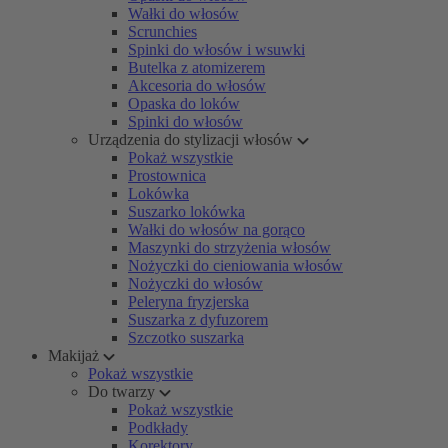
Wałki do włosów
Scrunchies
Spinki do włosów i wsuwki
Butelka z atomizerem
Akcesoria do włosów
Opaska do loków
Spinki do włosów
Urządzenia do stylizacji włosów
Pokaż wszystkie
Prostownica
Lokówka
Suszarko lokówka
Wałki do włosów na gorąco
Maszynki do strzyżenia włosów
Nożyczki do cieniowania włosów
Nożyczki do włosów
Peleryna fryzjerska
Suszarka z dyfuzorem
Szczotko suszarka
Makijaż
Pokaż wszystkie
Do twarzy
Pokaż wszystkie
Podkłady
Korektory