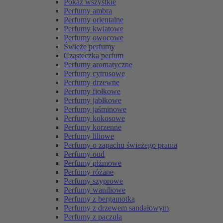
Pokaż wszystkie
Perfumy ambra
Perfumy orientalne
Perfumy kwiatowe
Perfumy owocowe
Świeże perfumy
Cząsteczka perfum
Perfumy aromatyczne
Perfumy cytrusowe
Perfumy drzewne
Perfumy fiołkowe
Perfumy jabłkowe
Perfumy jaśminowe
Perfumy kokosowe
Perfumy korzenne
Perfumy liliowe
Perfumy o zapachu świeżego prania
Perfumy oud
Perfumy piżmowe
Perfumy różane
Perfumy szyprowe
Perfumy waniliowe
Perfumy z bergamotką
Perfumy z drzewem sandałowym
Perfumy z paczulą