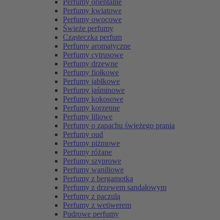
Perfumy orientalne
Perfumy kwiatowe
Perfumy owocowe
Świeże perfumy
Cząsteczka perfum
Perfumy aromatyczne
Perfumy cytrusowe
Perfumy drzewne
Perfumy fiołkowe
Perfumy jabłkowe
Perfumy jaśminowe
Perfumy kokosowe
Perfumy korzenne
Perfumy liliowe
Perfumy o zapachu świeżego prania
Perfumy oud
Perfumy piżmowe
Perfumy różane
Perfumy szyprowe
Perfumy waniliowe
Perfumy z bergamotką
Perfumy z drzewem sandałowym
Perfumy z paczulą
Perfumy z wetiwerem
Pudrowe perfumy