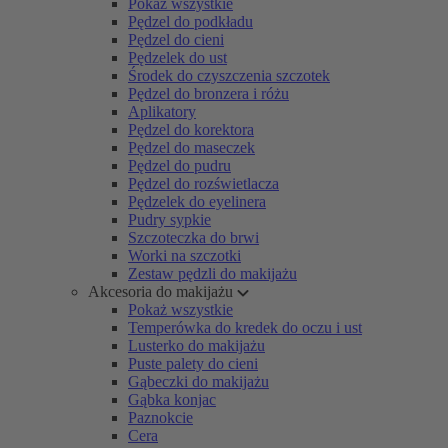
Pokaż wszystkie
Pędzel do podkładu
Pędzel do cieni
Pędzelek do ust
Środek do czyszczenia szczotek
Pędzel do bronzera i różu
Aplikatory
Pędzel do korektora
Pędzel do maseczek
Pędzel do pudru
Pędzel do rozświetlacza
Pędzelek do eyelinera
Pudry sypkie
Szczoteczka do brwi
Worki na szczotki
Zestaw pędzli do makijażu
Akcesoria do makijażu
Pokaż wszystkie
Temperówka do kredek do oczu i ust
Lusterko do makijażu
Puste palety do cieni
Gąbeczki do makijażu
Gąbka konjac
Paznokcie
Cera