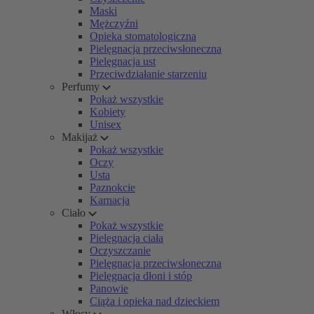
Maski
Mężczyźni
Opieka stomatologiczna
Pielęgnacja przeciwsłoneczna
Pielęgnacja ust
Przeciwdziałanie starzeniu
Perfumy
Pokaż wszystkie
Kobiety
Unisex
Makijaż
Pokaż wszystkie
Oczy
Usta
Paznokcie
Karnacja
Ciało
Pokaż wszystkie
Pielęgnacja ciała
Oczyszczanie
Pielęgnacja przeciwsłoneczna
Pielęgnacja dłoni i stóp
Panowie
Ciąża i opieka nad dzieckiem
Włosy