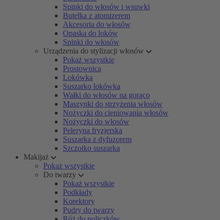
Spinki do włosów i wsuwki
Butelka z atomizerem
Akcesoria do włosów
Opaska do loków
Spinki do włosów
Urządzenia do stylizacji włosów
Pokaż wszystkie
Prostownica
Lokówka
Suszarko lokówka
Wałki do włosów na gorąco
Maszynki do strzyżenia włosów
Nożyczki do cieniowania włosów
Nożyczki do włosów
Peleryna fryzjerska
Suszarka z dyfuzorem
Szczotko suszarka
Makijaż
Pokaż wszystkie
Do twarzy
Pokaż wszystkie
Podkłady
Korektory
Pudry do twarzy
Róż do policzków