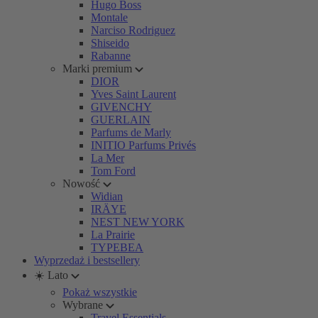
Hugo Boss
Montale
Narciso Rodriguez
Shiseido
Rabanne
Marki premium
DIOR
Yves Saint Laurent
GIVENCHY
GUERLAIN
Parfums de Marly
INITIO Parfums Privés
La Mer
Tom Ford
Nowość
Widian
IRÄYE
NEST NEW YORK
La Prairie
TYPEBEA
Wyprzedaż i bestsellery
☀️ Lato
Pokaż wszystkie
Wybrane
Travel Essentials