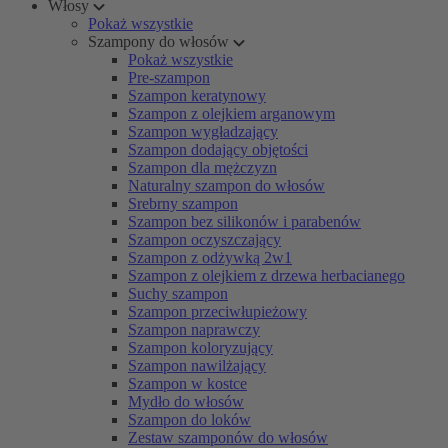
Włosy
Pokaż wszystkie
Szampony do włosów
Pokaż wszystkie
Pre-szampon
Szampon keratynowy
Szampon z olejkiem arganowym
Szampon wygładzający
Szampon dodający objętości
Szampon dla mężczyzn
Naturalny szampon do włosów
Srebrny szampon
Szampon bez silikonów i parabenów
Szampon oczyszczający
Szampon z odżywką 2w1
Szampon z olejkiem z drzewa herbacianego
Suchy szampon
Szampon przeciwłupieżowy
Szampon naprawczy
Szampon koloryzujący
Szampon nawilżający
Szampon w kostce
Mydło do włosów
Szampon do loków
Zestaw szamponów do włosów