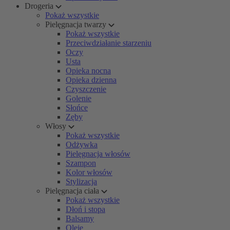
Drogeria
Pokaż wszystkie
Pielęgnacja twarzy
Pokaż wszystkie
Przeciwdziałanie starzeniu
Oczy
Usta
Opieka nocna
Opieka dzienna
Czyszczenie
Golenie
Słońce
Zęby
Włosy
Pokaż wszystkie
Odżywka
Pielęgnacja włosów
Szampon
Kolor włosów
Stylizacja
Pielęgnacja ciała
Pokaż wszystkie
Dłoń i stopa
Balsamy
Oleje