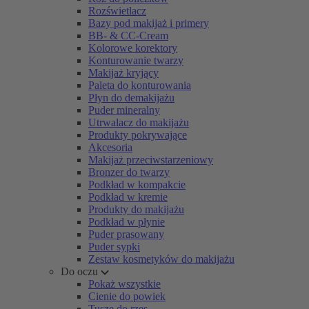
Rozświetlacz
Bazy pod makijaż i primery
BB- & CC-Cream
Kolorowe korektory
Konturowanie twarzy
Makijaż kryjący
Paleta do konturowania
Płyn do demakijażu
Puder mineralny
Utrwalacz do makijażu
Produkty pokrywające
Akcesoria
Makijaż przeciwstarzeniowy
Bronzer do twarzy
Podkład w kompakcie
Podkład w kremie
Produkty do makijażu
Podkład w płynie
Puder prasowany
Puder sypki
Zestaw kosmetyków do makijażu
Do oczu
Pokaż wszystkie
Cienie do powiek
Tusze do rzęs