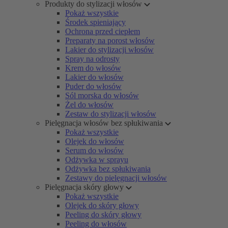
Produkty do stylizacji włosów
Pokaż wszystkie
Środek spieniający
Ochrona przed ciepłem
Preparaty na porost włosów
Lakier do stylizacji włosów
Spray na odrosty
Krem do włosów
Lakier do włosów
Puder do włosów
Sól morska do włosów
Żel do włosów
Zestaw do stylizacji włosów
Pielęgnacja włosów bez spłukiwania
Pokaż wszystkie
Olejek do włosów
Serum do włosów
Odżywka w sprayu
Odżywka bez spłukiwania
Zestawy do pielęgnacji włosów
Pielęgnacja skóry głowy
Pokaż wszystkie
Olejek do skóry głowy
Peeling do skóry głowy
Peeling do włosów