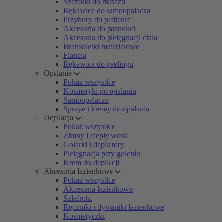
Szczotki do masażu
Rękawice do samoopalacza
Przybory do pedicure
Akcesoria do paznokci
Akcesoria do pielęgnacji ciała
Bransoletki materiałowe
Flanela
Rękawice do peelingu
Opalanie
Pokaż wszystkie
Kosmetyki po opalaniu
Samoopalacze
Spraye i kremy do opalania
Depilacja
Pokaż wszystkie
Zimny i ciepły wosk
Golarki i depilatory
Pielęgnacja przy goleniu
Krem do depilacji
Akcesoria łazienkowe
Pokaż wszystkie
Akcesoria łazienkowe
Szlafroki
Ręczniki i dywaniki łazienkowe
Kosmetyczki