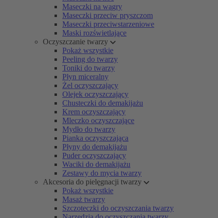
Maseczki na wągry
Maseczki przeciw pryszczom
Maseczki przeciwstarzeniowe
Maski rozświetlające
Oczyszczanie twarzy
Pokaż wszystkie
Peeling do twarzy
Toniki do twarzy
Płyn miceralny
Żel oczyszczający
Olejek oczyszczający
Chusteczki do demakijażu
Krem oczyszczający
Mleczko oczyszczające
Mydło do twarzy
Pianka oczyszczająca
Płyny do demakijażu
Puder oczyszczający
Waciki do demakijażu
Zestawy do mycia twarzy
Akcesoria do pielęgnacji twarzy
Pokaż wszystkie
Masaż twarzy
Szczoteczki do oczyszczania twarzy
Narzędzia do oczyszczania twarzy