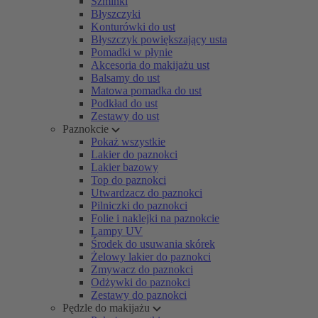
Szminki
Błyszczyki
Konturówki do ust
Błyszczyk powiększający usta
Pomadki w płynie
Akcesoria do makijażu ust
Balsamy do ust
Matowa pomadka do ust
Podkład do ust
Zestawy do ust
Paznokcie
Pokaż wszystkie
Lakier do paznokci
Lakier bazowy
Top do paznokci
Utwardzacz do paznokci
Pilniczki do paznokci
Folie i naklejki na paznokcie
Lampy UV
Środek do usuwania skórek
Żelowy lakier do paznokci
Zmywacz do paznokci
Odżywki do paznokci
Zestawy do paznokci
Pędzle do makijażu