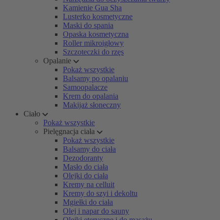
Kamienie Gua Sha
Lusterko kosmetyczne
Maski do spania
Opaska kosmetyczna
Roller mikroigłowy
Szczoteczki do rzęs
Opalanie
Pokaż wszystkie
Balsamy po opalaniu
Samoopalacze
Krem do opalania
Makijaż słoneczny
Ciało
Pokaż wszystkie
Pielęgnacja ciała
Pokaż wszystkie
Balsamy do ciała
Dezodoranty
Masło do ciała
Olejki do ciała
Kremy na celluit
Kremy do szyi i dekoltu
Mgiełki do ciała
Olej i napar do sauny
Olejki eteryczne i do masażu