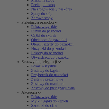
Maski na stopy
Peeling do stóp
Na zrogowaciały naskórek
Spray do stóp
Zdrowe stopy
Pielęgnacja paznokci
Pokaż wszystkie
Pilniki do paznokci
Cążki do skórek
Obcinacze do paznokci
Olejki i sztyfty do paznokci
Nożyczki do paznokci
Lakiery do paznokci
Utwardzacz do paznokci
Zestawy do pielęgnacji
Pokaż wszystkie
Zestawy do kąpieli
Przybornik do paznokci
Zestawy prezentowe
Zestawy do manicure
Zestawy do pielęgnacji ciała
Akcesoria
Pokaż wszystkie
Myjki i gąbki do kąpieli
Szczotki do ciała