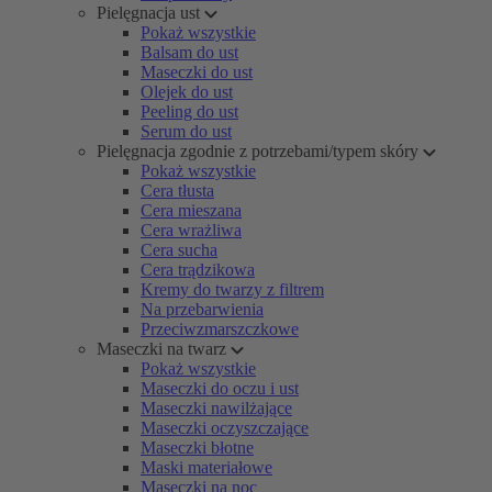
Pielęgnacja ust
Pokaż wszystkie
Balsam do ust
Maseczki do ust
Olejek do ust
Peeling do ust
Serum do ust
Pielęgnacja zgodnie z potrzebami/typem skóry
Pokaż wszystkie
Cera tłusta
Cera mieszana
Cera wrażliwa
Cera sucha
Cera trądzikowa
Kremy do twarzy z filtrem
Na przebarwienia
Przeciwzmarszczkowe
Maseczki na twarz
Pokaż wszystkie
Maseczki do oczu i ust
Maseczki nawilżające
Maseczki oczyszczające
Maseczki błotne
Maski materiałowe
Maseczki na noc