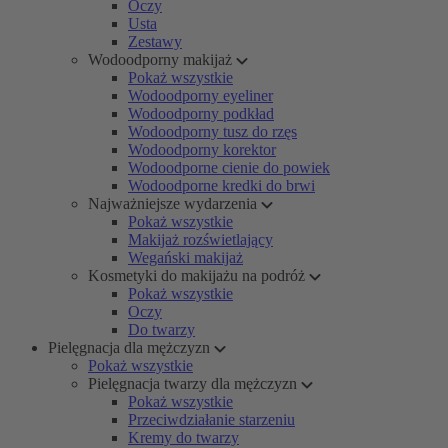
Oczy
Usta
Zestawy
Wodoodporny makijaż
Pokaż wszystkie
Wodoodporny eyeliner
Wodoodporny podkład
Wodoodporny tusz do rzęs
Wodoodporny korektor
Wodoodporne cienie do powiek
Wodoodporne kredki do brwi
Najważniejsze wydarzenia
Pokaż wszystkie
Makijaż rozświetlający
Wegański makijaż
Kosmetyki do makijażu na podróż
Pokaż wszystkie
Oczy
Do twarzy
Pielęgnacja dla mężczyzn
Pokaż wszystkie
Pielęgnacja twarzy dla mężczyzn
Pokaż wszystkie
Przeciwdziałanie starzeniu
Kremy do twarzy