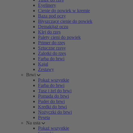
Eyelinery
Cienie do powiek w kremie
Baza pod oczy
Błyszczące cienie do powiek
Demakijaż oczu
Klej do rzęs
Palety cieni do powiek
Primer do rzęs
Sztuczne rzęsy
Zalotki do rzęs
Farba do brwi
Kajal
Zestawy
Brwi
Pokaż wszystkie
Farba do brwi
Tusz i żel do brwi
Pomada do brwi
Puder do brwi
Kredki do brwi
Nożyczki do brwi
Pęseta
Na usta
Pokaż wszystkie