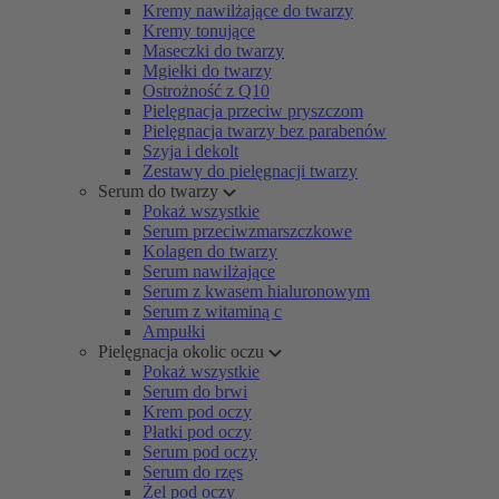
Kremy nawilżające do twarzy
Kremy tonujące
Maseczki do twarzy
Mgiełki do twarzy
Ostrożność z Q10
Pielęgnacja przeciw pryszczom
Pielęgnacja twarzy bez parabenów
Szyja i dekolt
Zestawy do pielęgnacji twarzy
Serum do twarzy
Pokaż wszystkie
Serum przeciwzmarszczkowe
Kolagen do twarzy
Serum nawilżające
Serum z kwasem hialuronowym
Serum z witaminą c
Ampułki
Pielęgnacja okolic oczu
Pokaż wszystkie
Serum do brwi
Krem pod oczy
Płatki pod oczy
Serum pod oczy
Serum do rzęs
Żel pod oczy