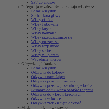
SPF do włosów
Pielęgnacja w zależności od rodzaju włosów
Pokaż wszystkie
Sucha skóra głowy
Włosy cienkie
Włosy farbowane
Włosy kręcone
Włosy normalne
Włosy przetłuszczające się
Włosy puszące się
Włosy rozjaśnione
Włosy suche
Włosy z łupieżem
Wypadanie włosów
Odżywka i płukanka
Pokaż wszystkie
Odżywka do kolorów
Odżywka nawilżająca
Odżywka przeciwłupieżowa
Odżywka przeciw puszeniu się włosów
Płukanka do usuwania osadów i napraw
Odżywka do włosów kręconych
Odżywka w kostce
Odżywka zwiększająca objętość
Maska i kuracja do włosów