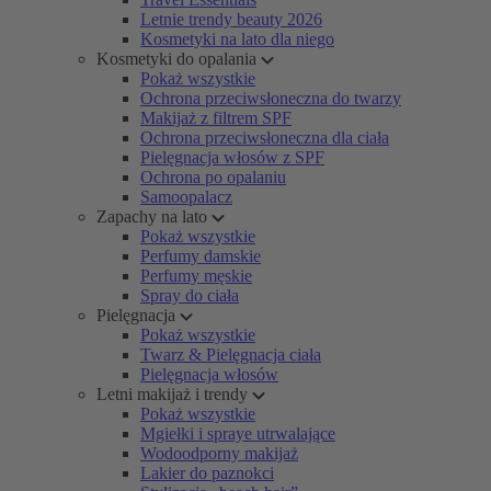
Letnie trendy beauty 2026
Kosmetyki na lato dla niego
Kosmetyki do opalania
Pokaż wszystkie
Ochrona przeciwsłoneczna do twarzy
Makijaż z filtrem SPF
Ochrona przeciwsłoneczna dla ciała
Pielęgnacja włosów z SPF
Ochrona po opalaniu
Samoopalacz
Zapachy na lato
Pokaż wszystkie
Perfumy damskie
Perfumy męskie
Spray do ciała
Pielęgnacja
Pokaż wszystkie
Twarz & Pielęgnacja ciała
Pielęgnacja włosów
Letni makijaż i trendy
Pokaż wszystkie
Mgiełki i spraye utrwalające
Wodoodporny makijaż
Lakier do paznokci