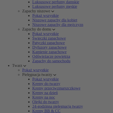
Luksusowe perfumy damskie
Luksusowe perfumy męskie
Zapachy niszowe
Pokaż wszystkie
Niszowe zapachy dla kobiet
Niszowe zapachy dla mężczyzn
Zapachy do domu
Pokaż wszystkie
Świeczki zapachowe
Patyczki zapachowe
Dyfuzory zapachowe
Kamienie zapachowe
Odświeżacze powietrza
Zapachy do samochodu
Twarz
Pokaż wszystkie
Pielęgnacja twarzy
Pokaż wszystkie
Kremy do twarzy
Kremy przeciwzmarszczkowe
Kremy na dzień
Kremy na noc
Olejki do twarzy
24-godzinna pielęgnacja twarzy
Kremy BB & CC