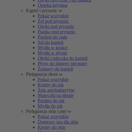
Opieka intymna
Kąpiel i prysznic
Pokaż wszystkie
Żel pod prysznic
Olejki pod prysznic
Pianka pod prysznic
Peeling do ciała
Sól do kąpieli
Mydła w kostce
Mydła w płynie
Olejki i mleczka do kąpieli
Płyny do higieny intymnej
Zestawy do kąpieli
Pielęgnacja dłoni
Pokaż wszystkie
Kremy do rąk
Żele antybakteryjne
Maseczki na dłonie
Peeling do rąk
Mydła do rąk
Pielęgnacja stóp i pięt
Pokaż wszystkie
Domowe spa dla stóp
Kremy do stóp