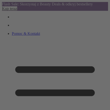
Flash Sale: Skorzystaj z Beauty Deals & odkryj bestsellery
Kup teraz
Pomoc & Kontakt