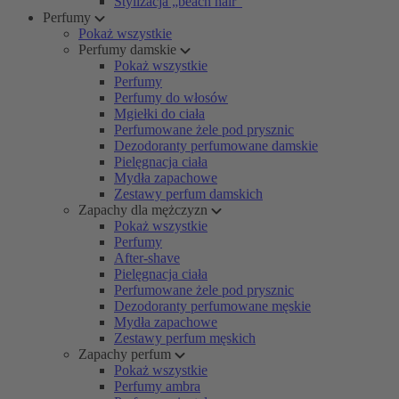
Stylizacja „beach hair”
Perfumy
Pokaż wszystkie
Perfumy damskie
Pokaż wszystkie
Perfumy
Perfumy do włosów
Mgiełki do ciała
Perfumowane żele pod prysznic
Dezodoranty perfumowane damskie
Pielęgnacja ciała
Mydła zapachowe
Zestawy perfum damskich
Zapachy dla mężczyzn
Pokaż wszystkie
Perfumy
After-shave
Pielęgnacja ciała
Perfumowane żele pod prysznic
Dezodoranty perfumowane męskie
Mydła zapachowe
Zestawy perfum męskich
Zapachy perfum
Pokaż wszystkie
Perfumy ambra