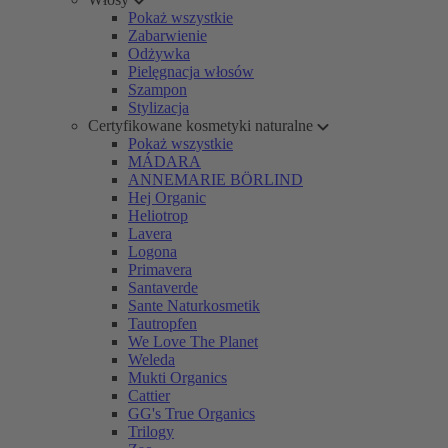
Pokaż wszystkie
Zabarwienie
Odżywka
Pielęgnacja włosów
Szampon
Stylizacja
Certyfikowane kosmetyki naturalne
Pokaż wszystkie
MÁDARA
ANNEMARIE BÖRLIND
Hej Organic
Heliotrop
Lavera
Logona
Primavera
Santaverde
Sante Naturkosmetik
Tautropfen
We Love The Planet
Weleda
Mukti Organics
Cattier
GG's True Organics
Trilogy