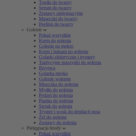
Toniki do twarzy
Serum do twarzy
Zestawy pielęgnacyjne
Maseczki do twarzy
Peeling do twarzy
Golenie
Pokaż wszystkie
Krem do golenia
Golenie na mokro
Krem i balsam po goleniu
Golarki elektryczne i trymery
Tradycyjne maszynki do golenia
Brzytwa
Golarka męska
Golenie wstępne
Miseczka do golenia
Mydło do golenia
Pędzel do golenia
Pianka do golenia
Stojak do golenia
Trymer i wosk do depilacji nosa
Żel do golenia
Zestawy do golenia
Pielęgnacja brody
Pokaż wszystkie