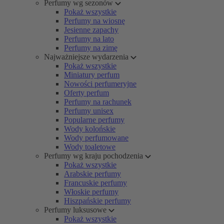
Perfumy wg sezonów
Pokaż wszystkie
Perfumy na wiosnę
Jesienne zapachy
Perfumy na lato
Perfumy na zimę
Najważniejsze wydarzenia
Pokaż wszystkie
Miniatury perfum
Nowości perfumeryjne
Oferty perfum
Perfumy na rachunek
Perfumy unisex
Popularne perfumy
Wody kolońskie
Wody perfumowane
Wody toaletowe
Perfumy wg kraju pochodzenia
Pokaż wszystkie
Arabskie perfumy
Francuskie perfumy
Włoskie perfumy
Hiszpańskie perfumy
Perfumy luksusowe
Pokaż wszystkie