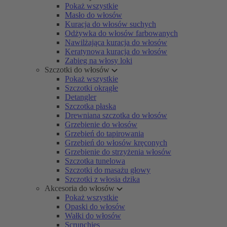
Pokaż wszystkie
Masło do włosów
Kuracja do włosów suchych
Odżywka do włosów farbowanych
Nawilżająca kuracja do włosów
Keratynowa kuracja do włosów
Zabieg na włosy loki
Szczotki do włosów
Pokaż wszystkie
Szczotki okrągłe
Detangler
Szczotka płaska
Drewniana szczotka do włosów
Grzebienie do włosów
Grzebień do tapirowania
Grzebień do włosów kręconych
Grzebienie do strzyżenia włosów
Szczotka tunelowa
Szczotki do masażu głowy
Szczotki z włosia dzika
Akcesoria do włosów
Pokaż wszystkie
Opaski do włosów
Wałki do włosów
Scrunchies