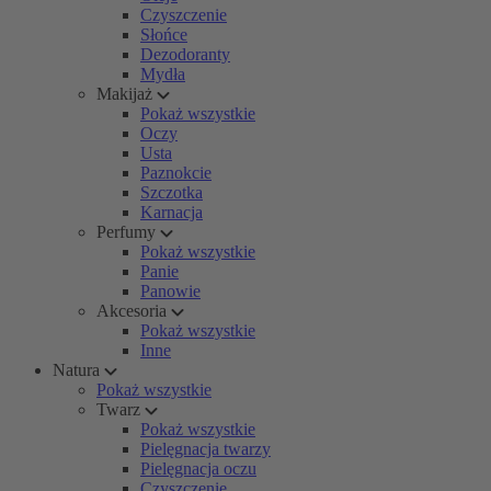
Czyszczenie
Słońce
Dezodoranty
Mydła
Makijaż
Pokaż wszystkie
Oczy
Usta
Paznokcie
Szczotka
Karnacja
Perfumy
Pokaż wszystkie
Panie
Panowie
Akcesoria
Pokaż wszystkie
Inne
Natura
Pokaż wszystkie
Twarz
Pokaż wszystkie
Pielęgnacja twarzy
Pielęgnacja oczu
Czyszczenie