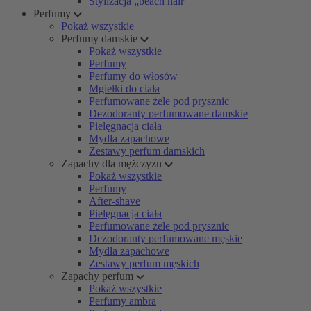
Stylizacja „beach hair”
Perfumy
Pokaż wszystkie
Perfumy damskie
Pokaż wszystkie
Perfumy
Perfumy do włosów
Mgiełki do ciała
Perfumowane żele pod prysznic
Dezodoranty perfumowane damskie
Pielęgnacja ciała
Mydła zapachowe
Zestawy perfum damskich
Zapachy dla mężczyzn
Pokaż wszystkie
Perfumy
After-shave
Pielęgnacja ciała
Perfumowane żele pod prysznic
Dezodoranty perfumowane męskie
Mydła zapachowe
Zestawy perfum męskich
Zapachy perfum
Pokaż wszystkie
Perfumy ambra