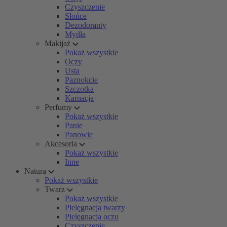
Czyszczenie
Słońce
Dezodoranty
Mydła
Makijaż
Pokaż wszystkie
Oczy
Usta
Paznokcie
Szczotka
Karnacja
Perfumy
Pokaż wszystkie
Panie
Panowie
Akcesoria
Pokaż wszystkie
Inne
Natura
Pokaż wszystkie
Twarz
Pokaż wszystkie
Pielęgnacja twarzy
Pielęgnacja oczu
Czyszczenie