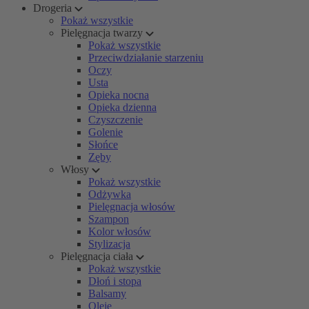
Drogeria
Pokaż wszystkie
Pielęgnacja twarzy
Pokaż wszystkie
Przeciwdziałanie starzeniu
Oczy
Usta
Opieka nocna
Opieka dzienna
Czyszczenie
Golenie
Słońce
Zęby
Włosy
Pokaż wszystkie
Odżywka
Pielęgnacja włosów
Szampon
Kolor włosów
Stylizacja
Pielęgnacja ciała
Pokaż wszystkie
Dłoń i stopa
Balsamy
Oleje