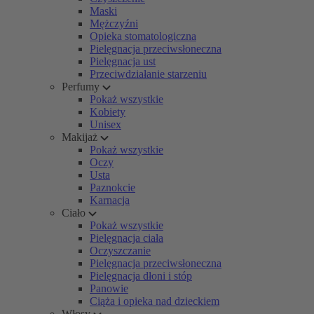
Maski
Mężczyźni
Opieka stomatologiczna
Pielęgnacja przeciwsłoneczna
Pielęgnacja ust
Przeciwdziałanie starzeniu
Perfumy
Pokaż wszystkie
Kobiety
Unisex
Makijaż
Pokaż wszystkie
Oczy
Usta
Paznokcie
Karnacja
Ciało
Pokaż wszystkie
Pielęgnacja ciała
Oczyszczanie
Pielęgnacja przeciwsłoneczna
Pielęgnacja dłoni i stóp
Panowie
Ciąża i opieka nad dzieckiem
Włosy