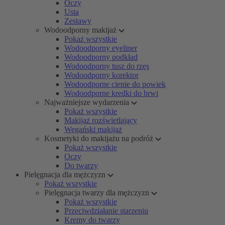
Oczy
Usta
Zestawy
Wodoodporny makijaż
Pokaż wszystkie
Wodoodporny eyeliner
Wodoodporny podkład
Wodoodporny tusz do rzęs
Wodoodporny korektor
Wodoodporne cienie do powiek
Wodoodporne kredki do brwi
Najważniejsze wydarzenia
Pokaż wszystkie
Makijaż rozświetlający
Wegański makijaż
Kosmetyki do makijażu na podróż
Pokaż wszystkie
Oczy
Do twarzy
Pielęgnacja dla mężczyzn
Pokaż wszystkie
Pielęgnacja twarzy dla mężczyzn
Pokaż wszystkie
Przeciwdziałanie starzeniu
Kremy do twarzy