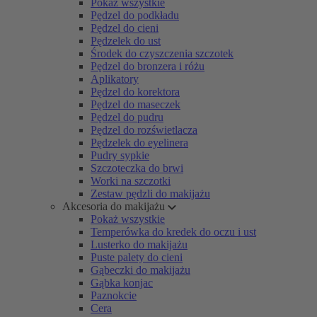
Pokaż wszystkie
Pędzel do podkładu
Pędzel do cieni
Pędzelek do ust
Środek do czyszczenia szczotek
Pędzel do bronzera i różu
Aplikatory
Pędzel do korektora
Pędzel do maseczek
Pędzel do pudru
Pędzel do rozświetlacza
Pędzelek do eyelinera
Pudry sypkie
Szczoteczka do brwi
Worki na szczotki
Zestaw pędzli do makijażu
Akcesoria do makijażu
Pokaż wszystkie
Temperówka do kredek do oczu i ust
Lusterko do makijażu
Puste palety do cieni
Gąbeczki do makijażu
Gąbka konjac
Paznokcie
Cera