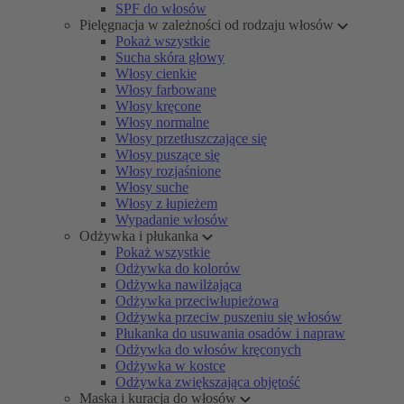
SPF do włosów
Pielęgnacja w zależności od rodzaju włosów
Pokaż wszystkie
Sucha skóra głowy
Włosy cienkie
Włosy farbowane
Włosy kręcone
Włosy normalne
Włosy przetłuszczające się
Włosy puszące się
Włosy rozjaśnione
Włosy suche
Włosy z łupieżem
Wypadanie włosów
Odżywka i płukanka
Pokaż wszystkie
Odżywka do kolorów
Odżywka nawilżająca
Odżywka przeciwłupieżowa
Odżywka przeciw puszeniu się włosów
Płukanka do usuwania osadów i napraw
Odżywka do włosów kręconych
Odżywka w kostce
Odżywka zwiększająca objętość
Maska i kuracja do włosów