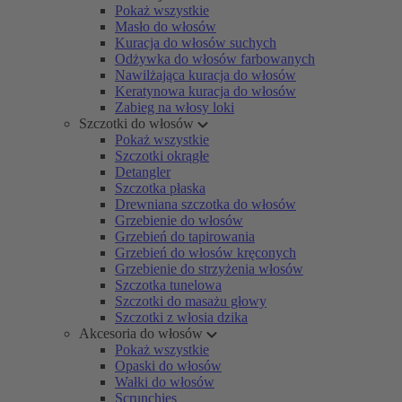
Pokaż wszystkie
Masło do włosów
Kuracja do włosów suchych
Odżywka do włosów farbowanych
Nawilżająca kuracja do włosów
Keratynowa kuracja do włosów
Zabieg na włosy loki
Szczotki do włosów
Pokaż wszystkie
Szczotki okrągłe
Detangler
Szczotka płaska
Drewniana szczotka do włosów
Grzebienie do włosów
Grzebień do tapirowania
Grzebień do włosów kręconych
Grzebienie do strzyżenia włosów
Szczotka tunelowa
Szczotki do masażu głowy
Szczotki z włosia dzika
Akcesoria do włosów
Pokaż wszystkie
Opaski do włosów
Wałki do włosów
Scrunchies