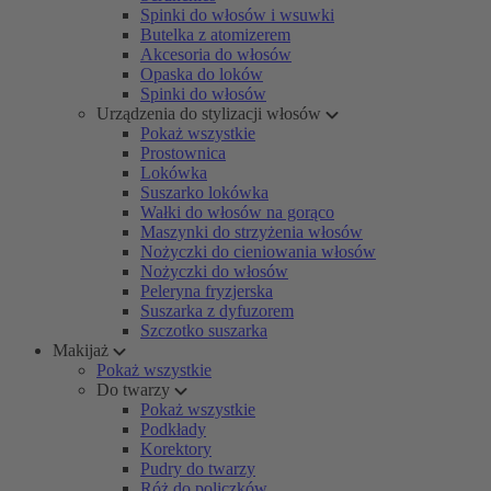
Spinki do włosów i wsuwki
Butelka z atomizerem
Akcesoria do włosów
Opaska do loków
Spinki do włosów
Urządzenia do stylizacji włosów
Pokaż wszystkie
Prostownica
Lokówka
Suszarko lokówka
Wałki do włosów na gorąco
Maszynki do strzyżenia włosów
Nożyczki do cieniowania włosów
Nożyczki do włosów
Peleryna fryzjerska
Suszarka z dyfuzorem
Szczotko suszarka
Makijaż
Pokaż wszystkie
Do twarzy
Pokaż wszystkie
Podkłady
Korektory
Pudry do twarzy
Róż do policzków