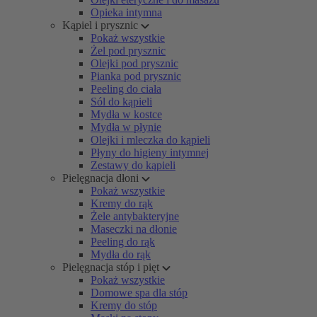
Opieka intymna
Kąpiel i prysznic
Pokaż wszystkie
Żel pod prysznic
Olejki pod prysznic
Pianka pod prysznic
Peeling do ciała
Sól do kąpieli
Mydła w kostce
Mydła w płynie
Olejki i mleczka do kąpieli
Płyny do higieny intymnej
Zestawy do kąpieli
Pielęgnacja dłoni
Pokaż wszystkie
Kremy do rąk
Żele antybakteryjne
Maseczki na dłonie
Peeling do rąk
Mydła do rąk
Pielęgnacja stóp i pięt
Pokaż wszystkie
Domowe spa dla stóp
Kremy do stóp