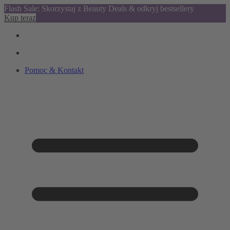
Flash Sale: Skorzystaj z Beauty Deals & odkryj bestsellery
Kup teraz
Pomoc & Kontakt