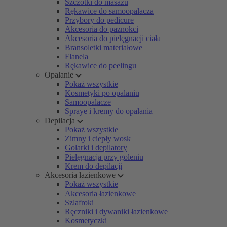
Szczotki do masażu
Rękawice do samoopalacza
Przybory do pedicure
Akcesoria do paznokci
Akcesoria do pielęgnacji ciała
Bransoletki materiałowe
Flanela
Rękawice do peelingu
Opalanie
Pokaż wszystkie
Kosmetyki po opalaniu
Samoopalacze
Spraye i kremy do opalania
Depilacja
Pokaż wszystkie
Zimny i ciepły wosk
Golarki i depilatory
Pielęgnacja przy goleniu
Krem do depilacji
Akcesoria łazienkowe
Pokaż wszystkie
Akcesoria łazienkowe
Szlafroki
Ręczniki i dywaniki łazienkowe
Kosmetyczki