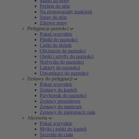
Maski na stopy
Peeling do stóp
Na zrogowaciały naskórek
Spray do stóp
Zdrowe stopy
Pielęgnacja paznokci
Pokaż wszystkie
Pilniki do paznokci
Cążki do skórek
Obcinacze do paznokci
Olejki i sztyfty do paznokci
Nożyczki do paznokci
Lakiery do paznokci
Utwardzacz do paznokci
Zestawy do pielęgnacji
Pokaż wszystkie
Zestawy do kąpieli
Przybornik do paznokci
Zestawy prezentowe
Zestawy do manicure
Zestawy do pielęgnacji ciała
Akcesoria
Pokaż wszystkie
Myjki i gąbki do kąpieli
Szczotki do ciała