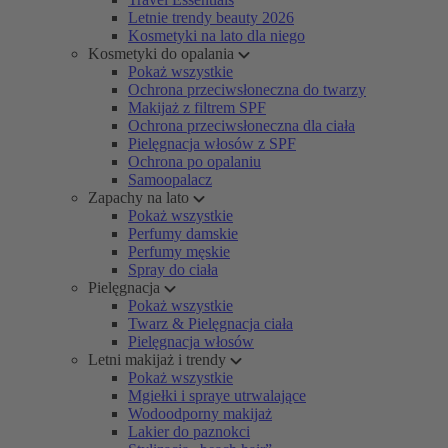
Letnie trendy beauty 2026
Kosmetyki na lato dla niego
Kosmetyki do opalania
Pokaż wszystkie
Ochrona przeciwsłoneczna do twarzy
Makijaż z filtrem SPF
Ochrona przeciwsłoneczna dla ciała
Pielęgnacja włosów z SPF
Ochrona po opalaniu
Samoopalacz
Zapachy na lato
Pokaż wszystkie
Perfumy damskie
Perfumy męskie
Spray do ciała
Pielęgnacja
Pokaż wszystkie
Twarz & Pielęgnacja ciała
Pielęgnacja włosów
Letni makijaż i trendy
Pokaż wszystkie
Mgiełki i spraye utrwalające
Wodoodporny makijaż
Lakier do paznokci