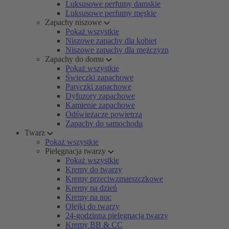
Luksusowe perfumy damskie
Luksusowe perfumy męskie
Zapachy niszowe
Pokaż wszystkie
Niszowe zapachy dla kobiet
Niszowe zapachy dla mężczyzn
Zapachy do domu
Pokaż wszystkie
Świeczki zapachowe
Patyczki zapachowe
Dyfuzory zapachowe
Kamienie zapachowe
Odświeżacze powietrza
Zapachy do samochodu
Twarz
Pokaż wszystkie
Pielęgnacja twarzy
Pokaż wszystkie
Kremy do twarzy
Kremy przeciwzmarszczkowe
Kremy na dzień
Kremy na noc
Olejki do twarzy
24-godzinna pielęgnacja twarzy
Kremy BB & CC