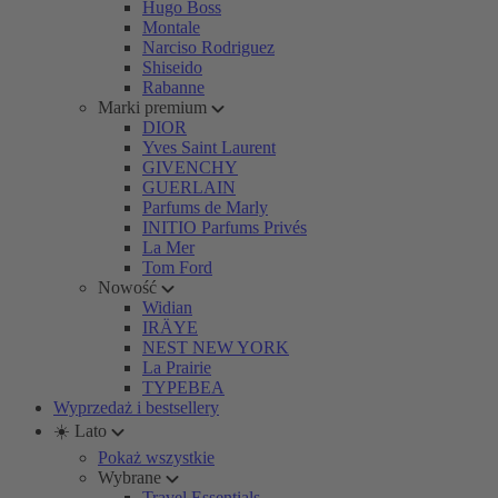
Hugo Boss
Montale
Narciso Rodriguez
Shiseido
Rabanne
Marki premium
DIOR
Yves Saint Laurent
GIVENCHY
GUERLAIN
Parfums de Marly
INITIO Parfums Privés
La Mer
Tom Ford
Nowość
Widian
IRÄYE
NEST NEW YORK
La Prairie
TYPEBEA
Wyprzedaż i bestsellery
☀️ Lato
Pokaż wszystkie
Wybrane
Travel Essentials