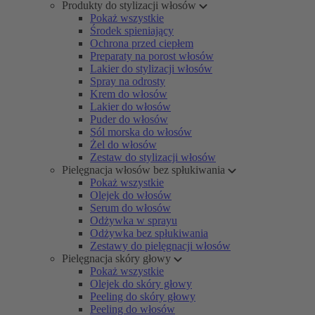
Produkty do stylizacji włosów
Pokaż wszystkie
Środek spieniający
Ochrona przed ciepłem
Preparaty na porost włosów
Lakier do stylizacji włosów
Spray na odrosty
Krem do włosów
Lakier do włosów
Puder do włosów
Sól morska do włosów
Żel do włosów
Zestaw do stylizacji włosów
Pielęgnacja włosów bez spłukiwania
Pokaż wszystkie
Olejek do włosów
Serum do włosów
Odżywka w sprayu
Odżywka bez spłukiwania
Zestawy do pielęgnacji włosów
Pielęgnacja skóry głowy
Pokaż wszystkie
Olejek do skóry głowy
Peeling do skóry głowy
Peeling do włosów