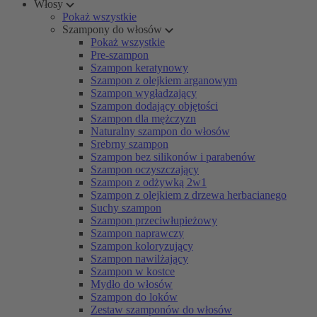
Włosy
Pokaż wszystkie
Szampony do włosów
Pokaż wszystkie
Pre-szampon
Szampon keratynowy
Szampon z olejkiem arganowym
Szampon wygładzający
Szampon dodający objętości
Szampon dla mężczyzn
Naturalny szampon do włosów
Srebrny szampon
Szampon bez silikonów i parabenów
Szampon oczyszczający
Szampon z odżywką 2w1
Szampon z olejkiem z drzewa herbacianego
Suchy szampon
Szampon przeciwłupieżowy
Szampon naprawczy
Szampon koloryzujący
Szampon nawilżający
Szampon w kostce
Mydło do włosów
Szampon do loków
Zestaw szamponów do włosów