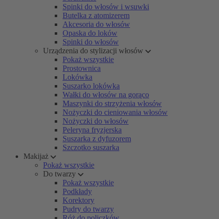
Spinki do włosów i wsuwki
Butelka z atomizerem
Akcesoria do włosów
Opaska do loków
Spinki do włosów
Urządzenia do stylizacji włosów
Pokaż wszystkie
Prostownica
Lokówka
Suszarko lokówka
Wałki do włosów na gorąco
Maszynki do strzyżenia włosów
Nożyczki do cieniowania włosów
Nożyczki do włosów
Peleryna fryzjerska
Suszarka z dyfuzorem
Szczotko suszarka
Makijaż
Pokaż wszystkie
Do twarzy
Pokaż wszystkie
Podkłady
Korektory
Pudry do twarzy
Róż do policzków