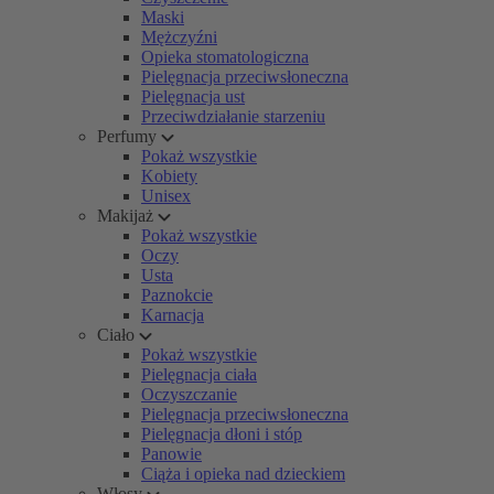
Maski
Mężczyźni
Opieka stomatologiczna
Pielęgnacja przeciwsłoneczna
Pielęgnacja ust
Przeciwdziałanie starzeniu
Perfumy
Pokaż wszystkie
Kobiety
Unisex
Makijaż
Pokaż wszystkie
Oczy
Usta
Paznokcie
Karnacja
Ciało
Pokaż wszystkie
Pielęgnacja ciała
Oczyszczanie
Pielęgnacja przeciwsłoneczna
Pielęgnacja dłoni i stóp
Panowie
Ciąża i opieka nad dzieckiem
Włosy