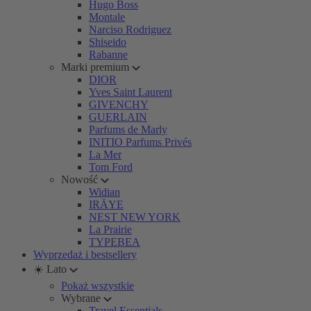
Hugo Boss
Montale
Narciso Rodriguez
Shiseido
Rabanne
Marki premium
DIOR
Yves Saint Laurent
GIVENCHY
GUERLAIN
Parfums de Marly
INITIO Parfums Privés
La Mer
Tom Ford
Nowość
Widian
IRÄYE
NEST NEW YORK
La Prairie
TYPEBEA
Wyprzedaż i bestsellery
☀️ Lato
Pokaż wszystkie
Wybrane
Travel Essentials