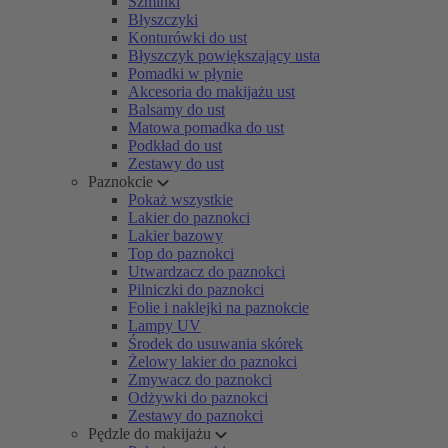
Szminki
Błyszczyki
Konturówki do ust
Błyszczyk powiększający usta
Pomadki w płynie
Akcesoria do makijażu ust
Balsamy do ust
Matowa pomadka do ust
Podkład do ust
Zestawy do ust
Paznokcie
Pokaż wszystkie
Lakier do paznokci
Lakier bazowy
Top do paznokci
Utwardzacz do paznokci
Pilniczki do paznokci
Folie i naklejki na paznokcie
Lampy UV
Środek do usuwania skórek
Żelowy lakier do paznokci
Zmywacz do paznokci
Odżywki do paznokci
Zestawy do paznokci
Pędzle do makijażu