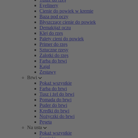
Eyelinery
Cienie do powiek w kremie
Baza pod oczy
Błyszczące cienie do powiek
Demakijaż oczu
Klej do rzęs
Palety cieni do powiek
Primer do rzęs
Sztuczne rzęsy
Zalotki do rzęs
Farba do brwi
Kajal
Zestawy
Brwi
Pokaż wszystkie
Farba do brwi
Tusz i żel do brwi
Pomada do brwi
Puder do brwi
Kredki do brwi
Nożyczki do brwi
Pęseta
Na usta
Pokaż wszystkie