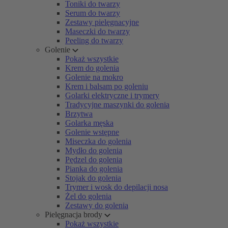
Toniki do twarzy
Serum do twarzy
Zestawy pielęgnacyjne
Maseczki do twarzy
Peeling do twarzy
Golenie
Pokaż wszystkie
Krem do golenia
Golenie na mokro
Krem i balsam po goleniu
Golarki elektryczne i trymery
Tradycyjne maszynki do golenia
Brzytwa
Golarka męska
Golenie wstępne
Miseczka do golenia
Mydło do golenia
Pędzel do golenia
Pianka do golenia
Stojak do golenia
Trymer i wosk do depilacji nosa
Żel do golenia
Zestawy do golenia
Pielęgnacja brody
Pokaż wszystkie