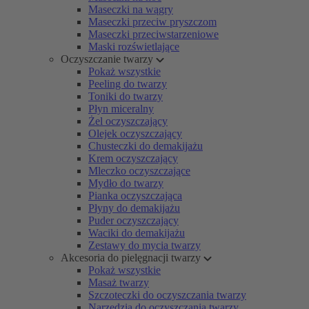
Maseczki na wągry
Maseczki przeciw pryszczom
Maseczki przeciwstarzeniowe
Maski rozświetlające
Oczyszczanie twarzy
Pokaż wszystkie
Peeling do twarzy
Toniki do twarzy
Płyn miceralny
Żel oczyszczający
Olejek oczyszczający
Chusteczki do demakijażu
Krem oczyszczający
Mleczko oczyszczające
Mydło do twarzy
Pianka oczyszczająca
Płyny do demakijażu
Puder oczyszczający
Waciki do demakijażu
Zestawy do mycia twarzy
Akcesoria do pielęgnacji twarzy
Pokaż wszystkie
Masaż twarzy
Szczoteczki do oczyszczania twarzy
Narzędzia do oczyszczania twarzy