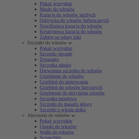
Pokaż wszystkie
Masło do włosów
Kuracja do włosów suchych
Odżywka do włosów farbowanych
Nawilżająca kuracja do włosów
Keratynowa kuracja do włosów
Zabieg na włosy loki
Szczotki do włosów
Pokaż wszystkie
Szczotki okrągłe
Detangler
Szczotka płaska
Drewniana szczotka do włosów
Grzebienie do włosów
Grzebień do tapirowania
Grzebień do włosów kręconych
Grzebienie do strzyżenia włosów
Szczotka tunelowa
Szczotki do masażu głowy
Szczotki z włosia dzika
Akcesoria do włosów
Pokaż wszystkie
Opaski do włosów
Wałki do włosów
Scrunchies