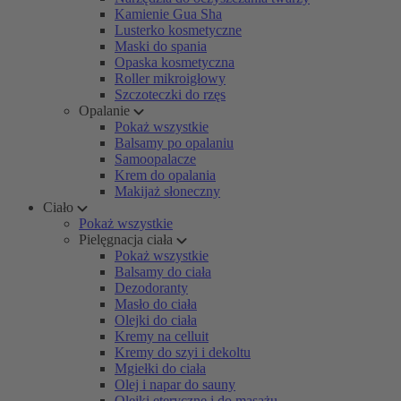
Kamienie Gua Sha
Lusterko kosmetyczne
Maski do spania
Opaska kosmetyczna
Roller mikroigłowy
Szczoteczki do rzęs
Opalanie
Pokaż wszystkie
Balsamy po opalaniu
Samoopalacze
Krem do opalania
Makijaż słoneczny
Ciało
Pokaż wszystkie
Pielęgnacja ciała
Pokaż wszystkie
Balsamy do ciała
Dezodoranty
Masło do ciała
Olejki do ciała
Kremy na celluit
Kremy do szyi i dekoltu
Mgiełki do ciała
Olej i napar do sauny
Olejki eteryczne i do masażu