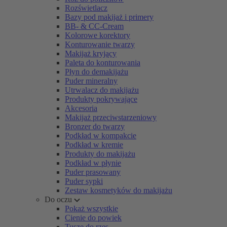
Rozświetlacz
Bazy pod makijaż i primery
BB- & CC-Cream
Kolorowe korektory
Konturowanie twarzy
Makijaż kryjący
Paleta do konturowania
Płyn do demakijażu
Puder mineralny
Utrwalacz do makijażu
Produkty pokrywające
Akcesoria
Makijaż przeciwstarzeniowy
Bronzer do twarzy
Podkład w kompakcie
Podkład w kremie
Produkty do makijażu
Podkład w płynie
Puder prasowany
Puder sypki
Zestaw kosmetyków do makijażu
Do oczu
Pokaż wszystkie
Cienie do powiek
Tusze do rzęs