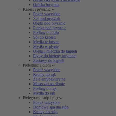
Opieka intymna
Kąpiel i prysznic
Pokaż wszystkie
Żel pod prysznic
Olejki pod prysznic
Pianka pod prysznic
Peeling do ciała
Sól do kąpieli
Mydła w kostce
Mydła w płynie
Olejki i mleczka do kąpieli
Płyny do higieny intymnej
Zestawy do kąpieli
Pielęgnacja dłoni
Pokaż wszystkie
Kremy do rąk
Żele antybakteryjne
Maseczki na dłonie
Peeling do rąk
Mydła do rąk
Pielęgnacja stóp i pięt
Pokaż wszystkie
Domowe spa dla stóp
Kremy do stóp