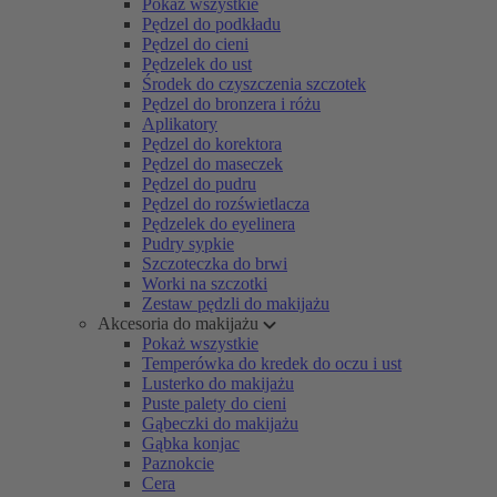
Pokaż wszystkie
Pędzel do podkładu
Pędzel do cieni
Pędzelek do ust
Środek do czyszczenia szczotek
Pędzel do bronzera i różu
Aplikatory
Pędzel do korektora
Pędzel do maseczek
Pędzel do pudru
Pędzel do rozświetlacza
Pędzelek do eyelinera
Pudry sypkie
Szczoteczka do brwi
Worki na szczotki
Zestaw pędzli do makijażu
Akcesoria do makijażu
Pokaż wszystkie
Temperówka do kredek do oczu i ust
Lusterko do makijażu
Puste palety do cieni
Gąbeczki do makijażu
Gąbka konjac
Paznokcie
Cera