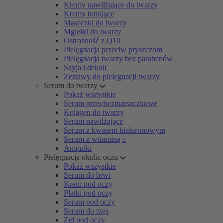
Kremy nawilżające do twarzy
Kremy tonujące
Maseczki do twarzy
Mgiełki do twarzy
Ostrożność z Q10
Pielęgnacja przeciw pryszczom
Pielęgnacja twarzy bez parabenów
Szyja i dekolt
Zestawy do pielęgnacji twarzy
Serum do twarzy
Pokaż wszystkie
Serum przeciwzmarszczkowe
Kolagen do twarzy
Serum nawilżające
Serum z kwasem hialuronowym
Serum z witaminą c
Ampułki
Pielęgnacja okolic oczu
Pokaż wszystkie
Serum do brwi
Krem pod oczy
Płatki pod oczy
Serum pod oczy
Serum do rzęs
Żel pod oczy