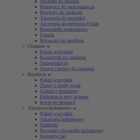
Szczotki do masażu
Rękawice do samoopalacza
Przybory do pedicure
Akcesoria do paznokci
Akcesoria do pielęgnacji ciała
Bransoletki materiałowe
Flanela
Rękawice do peelingu
Opalanie
Pokaż wszystkie
Kosmetyki po opalaniu
Samoopalacze
Spraye i kremy do opalania
Depilacja
Pokaż wszystkie
Zimny i ciepły wosk
Golarki i depilatory
Pielęgnacja przy goleniu
Krem do depilacji
Akcesoria łazienkowe
Pokaż wszystkie
Akcesoria łazienkowe
Szlafroki
Ręczniki i dywaniki łazienkowe
Kosmetyczki