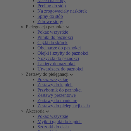
Maski na stopy
Peeling do stóp
Na zrogowaciały naskórek
Spray do stóp
Zdrowe stopy
Pielęgnacja paznokci
Pokaż wszystkie
Pilniki do paznokci
Cążki do skórek
Obcinacze do paznokci
Olejki i sztyfty do paznokci
Nożyczki do paznokci
Lakiery do paznokci
Utwardzacz do paznokci
Zestawy do pielęgnacji
Pokaż wszystkie
Zestawy do kąpieli
Przybornik do paznokci
Zestawy prezentowe
Zestawy do manicure
Zestawy do pielęgnacji ciała
Akcesoria
Pokaż wszystkie
Myjki i gąbki do kąpieli
Szczotki do ciała