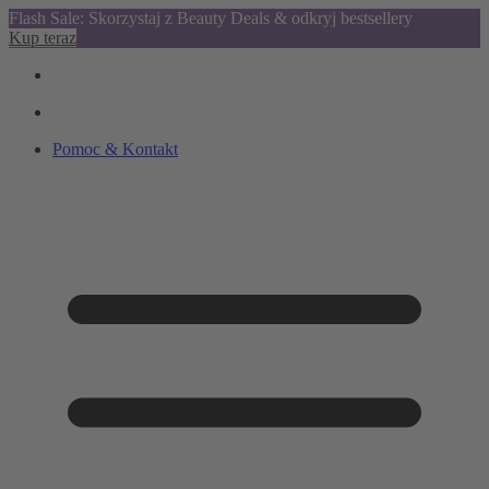
Flash Sale: Skorzystaj z Beauty Deals & odkryj bestsellery
Kup teraz
Pomoc & Kontakt