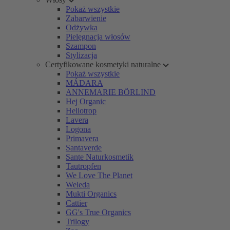
Pokaż wszystkie
Zabarwienie
Odżywka
Pielęgnacja włosów
Szampon
Stylizacja
Certyfikowane kosmetyki naturalne
Pokaż wszystkie
MÁDARA
ANNEMARIE BÖRLIND
Hej Organic
Heliotrop
Lavera
Logona
Primavera
Santaverde
Sante Naturkosmetik
Tautropfen
We Love The Planet
Weleda
Mukti Organics
Cattier
GG's True Organics
Trilogy