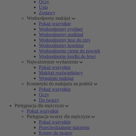
Oczy
Usta
Zestawy
Wodoodporny makijaż
Pokaż wszystkie
Wodoodporny eyeliner
Wodoodporny podkład
Wodoodporny tusz do rzęs
Wodoodporny korektor
Wodoodporne cienie do powiek
Wodoodporne kredki do brwi
Najważniejsze wydarzenia
Pokaż wszystkie
Makijaż rozświetlający
Wegański makijaż
Kosmetyki do makijażu na podróż
Pokaż wszystkie
Oczy
Do twarzy
Pielęgnacja dla mężczyzn
Pokaż wszystkie
Pielęgnacja twarzy dla mężczyzn
Pokaż wszystkie
Przeciwdziałanie starzeniu
Kremy do twarzy