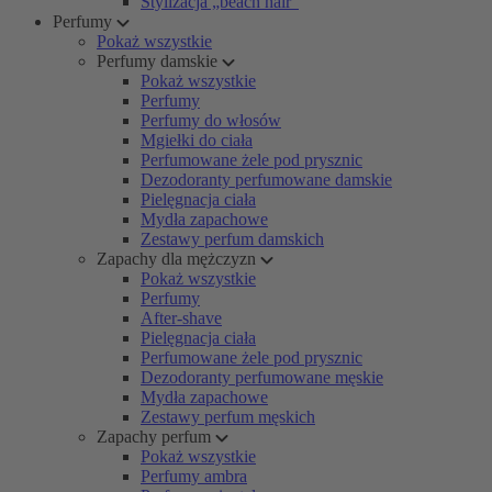
Stylizacja „beach hair”
Perfumy
Pokaż wszystkie
Perfumy damskie
Pokaż wszystkie
Perfumy
Perfumy do włosów
Mgiełki do ciała
Perfumowane żele pod prysznic
Dezodoranty perfumowane damskie
Pielęgnacja ciała
Mydła zapachowe
Zestawy perfum damskich
Zapachy dla mężczyzn
Pokaż wszystkie
Perfumy
After-shave
Pielęgnacja ciała
Perfumowane żele pod prysznic
Dezodoranty perfumowane męskie
Mydła zapachowe
Zestawy perfum męskich
Zapachy perfum
Pokaż wszystkie
Perfumy ambra