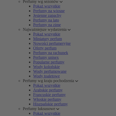
Perfumy wg sezonów
Pokaż wszystkie
Perfumy na wiosnę
Jesienne zapachy
Perfumy na lato
Perfumy na zimę
Najważniejsze wydarzenia
Pokaż wszystkie
Miniatury perfum
Nowości perfumeryjne
Oferty perfum
Perfumy na rachunek
Perfumy unisex
Popularne perfumy
Wody kolońskie
Wody perfumowane
Wody toaletowe
Perfumy wg kraju pochodzenia
Pokaż wszystkie
Arabskie perfumy
Francuskie perfumy
Włoskie perfumy
Hiszpańskie perfumy
Perfumy luksusowe
Pokaż wszystkie