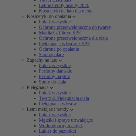
Letnie trendy beauty 2026
Kosmetyki na lato dla niego
Kosmetyki do opalania
Pokaż wszystkie
Ochrona przeciwsłoneczna do twarzy
Makijaż z filtrem SPF
Ochrona przeciwsłoneczna dla ciała
Pielęgnacja włosów z SPF
Ochrona po opalaniu
Samoopalacz
Zapachy na lato
Pokaż wszystkie
Perfumy damskie
Perfumy męskie
Spray do ciała
Pielęgnacja
Pokaż wszystkie
Twarz & Pielęgnacja ciała
Pielęgnacja włosów
Letni makijaż i trendy
Pokaż wszystkie
Mgiełki i spraye utrwalające
Wodoodporny makijaż
Lakier do paznokci