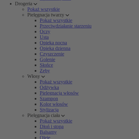
Drogeria
Pokaż wszystkie
Pielęgnacja twarzy
Pokaż wszystkie
Przeciwdziałanie starzeniu
Oczy
Usta
Opieka nocna
Opieka dzienna
Czyszczenie
Golenie
Słońce
Zęby
Włosy
Pokaż wszystkie
Odżywka
Pielęgnacja włosów
Szampon
Kolor włosów
Stylizacja
Pielęgnacja ciała
Pokaż wszystkie
Dłoń i stopa
Balsamy
Oleje