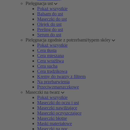
Pielęgnacja ust
Pokaż wszystkie
Balsam do ust
Maseczki do ust
Olejek do ust
Peeling do ust
Serum do ust
Pielęgnacja zgodnie z potrzebami/typem skóry
Pokaż wszystkie
Cera tłusta
Cera mieszana
Cera wrażliwa
Cera sucha
Cera trądzikowa
Kremy do twarzy z filtrem
Na przebarwienia
Przeciwzmarszczkowe
Maseczki na twarz
Pokaż wszystkie
Maseczki do oczu i ust
Maseczki nawilżające
Maseczki oczyszczające
Maseczki błotne
Maski materiałowe
Maseczki na noc