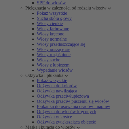
SPF do włosów
Pielęgnacja w zależności od rodzaju włosów
Pokaż wszystkie
Sucha skóra głowy
Włosy cienkie
Włosy farbowane
Włosy kręcone
Włosy normalne
Włosy przetłuszczające się
Włosy puszące się
Włosy rozjaśnione
Włosy suche
Włosy z łupieżem
Wypadanie włosów
Odżywka i płukanka
Pokaż wszystkie
Odżywka do kolorów
Odżywka nawilżająca
Odżywka przeciwłupieżowa
Odżywka przeciw puszeniu się włosów
Płukanka do usuwania osadów i napraw
Odżywka do włosów kręconych
Odżywka w kostce
Odżywka zwiększająca objętość
Maska i kuracja do włosów