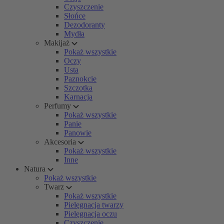
Czyszczenie
Słońce
Dezodoranty
Mydła
Makijaż
Pokaż wszystkie
Oczy
Usta
Paznokcie
Szczotka
Karnacja
Perfumy
Pokaż wszystkie
Panie
Panowie
Akcesoria
Pokaż wszystkie
Inne
Natura
Pokaż wszystkie
Twarz
Pokaż wszystkie
Pielęgnacja twarzy
Pielęgnacja oczu
Czyszczenie