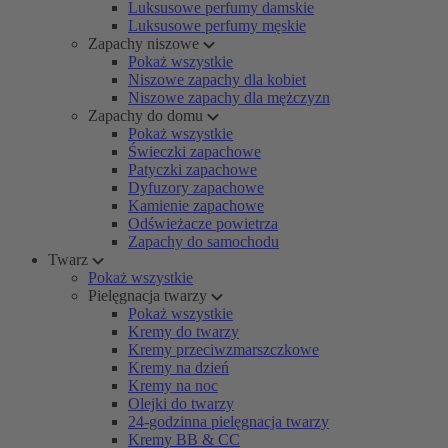
Luksusowe perfumy damskie
Luksusowe perfumy męskie
Zapachy niszowe
Pokaż wszystkie
Niszowe zapachy dla kobiet
Niszowe zapachy dla mężczyzn
Zapachy do domu
Pokaż wszystkie
Świeczki zapachowe
Patyczki zapachowe
Dyfuzory zapachowe
Kamienie zapachowe
Odświeżacze powietrza
Zapachy do samochodu
Twarz
Pokaż wszystkie
Pielęgnacja twarzy
Pokaż wszystkie
Kremy do twarzy
Kremy przeciwzmarszczkowe
Kremy na dzień
Kremy na noc
Olejki do twarzy
24-godzinna pielęgnacja twarzy
Kremy BB & CC