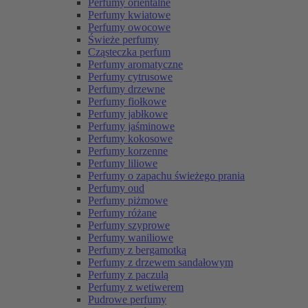
Perfumy orientalne
Perfumy kwiatowe
Perfumy owocowe
Świeże perfumy
Cząsteczka perfum
Perfumy aromatyczne
Perfumy cytrusowe
Perfumy drzewne
Perfumy fiołkowe
Perfumy jabłkowe
Perfumy jaśminowe
Perfumy kokosowe
Perfumy korzenne
Perfumy liliowe
Perfumy o zapachu świeżego prania
Perfumy oud
Perfumy piżmowe
Perfumy różane
Perfumy szyprowe
Perfumy waniliowe
Perfumy z bergamotką
Perfumy z drzewem sandałowym
Perfumy z paczulą
Perfumy z wetiwerem
Pudrowe perfumy