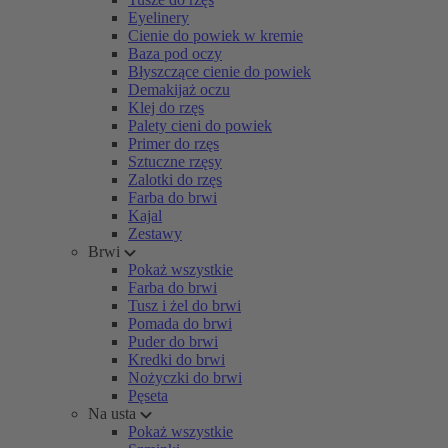
Eyelinery
Cienie do powiek w kremie
Baza pod oczy
Błyszczące cienie do powiek
Demakijaż oczu
Klej do rzęs
Palety cieni do powiek
Primer do rzęs
Sztuczne rzęsy
Zalotki do rzęs
Farba do brwi
Kajal
Zestawy
Brwi
Pokaż wszystkie
Farba do brwi
Tusz i żel do brwi
Pomada do brwi
Puder do brwi
Kredki do brwi
Nożyczki do brwi
Pęseta
Na usta
Pokaż wszystkie