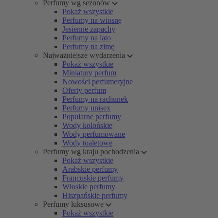
Perfumy wg sezonów
Pokaż wszystkie
Perfumy na wiosnę
Jesienne zapachy
Perfumy na lato
Perfumy na zimę
Najważniejsze wydarzenia
Pokaż wszystkie
Miniatury perfum
Nowości perfumeryjne
Oferty perfum
Perfumy na rachunek
Perfumy unisex
Popularne perfumy
Wody kolońskie
Wody perfumowane
Wody toaletowe
Perfumy wg kraju pochodzenia
Pokaż wszystkie
Arabskie perfumy
Francuskie perfumy
Włoskie perfumy
Hiszpańskie perfumy
Perfumy luksusowe
Pokaż wszystkie