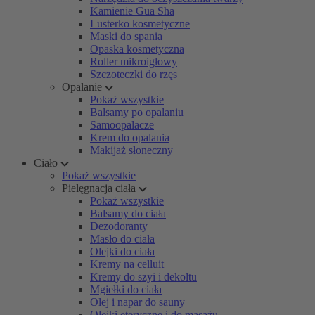
Kamienie Gua Sha
Lusterko kosmetyczne
Maski do spania
Opaska kosmetyczna
Roller mikroigłowy
Szczoteczki do rzęs
Opalanie
Pokaż wszystkie
Balsamy po opalaniu
Samoopalacze
Krem do opalania
Makijaż słoneczny
Ciało
Pokaż wszystkie
Pielęgnacja ciała
Pokaż wszystkie
Balsamy do ciała
Dezodoranty
Masło do ciała
Olejki do ciała
Kremy na celluit
Kremy do szyi i dekoltu
Mgiełki do ciała
Olej i napar do sauny
Olejki eteryczne i do masażu