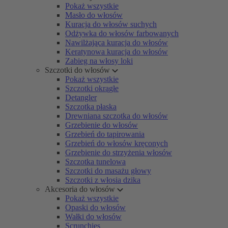
Pokaż wszystkie
Masło do włosów
Kuracja do włosów suchych
Odżywka do włosów farbowanych
Nawilżająca kuracja do włosów
Keratynowa kuracja do włosów
Zabieg na włosy loki
Szczotki do włosów
Pokaż wszystkie
Szczotki okrągłe
Detangler
Szczotka płaska
Drewniana szczotka do włosów
Grzebienie do włosów
Grzebień do tapirowania
Grzebień do włosów kręconych
Grzebienie do strzyżenia włosów
Szczotka tunelowa
Szczotki do masażu głowy
Szczotki z włosia dzika
Akcesoria do włosów
Pokaż wszystkie
Opaski do włosów
Wałki do włosów
Scrunchies