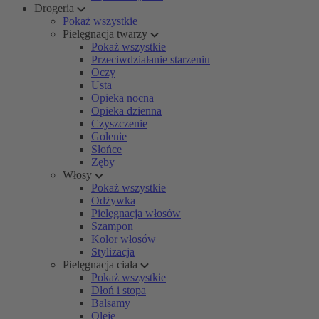
Drogeria
Pokaż wszystkie
Pielęgnacja twarzy
Pokaż wszystkie
Przeciwdziałanie starzeniu
Oczy
Usta
Opieka nocna
Opieka dzienna
Czyszczenie
Golenie
Słońce
Zęby
Włosy
Pokaż wszystkie
Odżywka
Pielęgnacja włosów
Szampon
Kolor włosów
Stylizacja
Pielęgnacja ciała
Pokaż wszystkie
Dłoń i stopa
Balsamy
Oleje