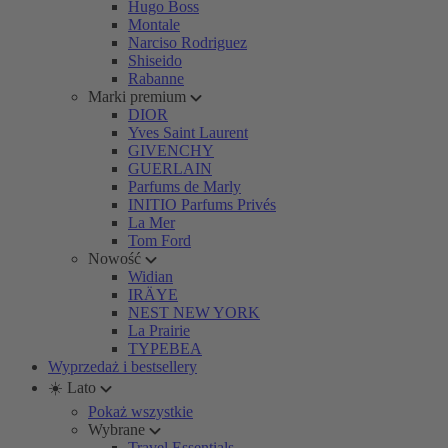
Hugo Boss
Montale
Narciso Rodriguez
Shiseido
Rabanne
Marki premium
DIOR
Yves Saint Laurent
GIVENCHY
GUERLAIN
Parfums de Marly
INITIO Parfums Privés
La Mer
Tom Ford
Nowość
Widian
IRÄYE
NEST NEW YORK
La Prairie
TYPEBEA
Wyprzedaż i bestsellery
☀️ Lato
Pokaż wszystkie
Wybrane
Travel Essentials