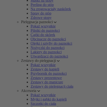
Maski na stopy
Peeling do stóp
Na zrogowaciały naskórek
Spray do stóp
Zdrowe stopy
Pielęgnacja paznokci
Pokaż wszystkie
Pilniki do paznokci
Cążki do skórek
Obcinacze do paznokci
Olejki i sztyfty do paznokci
Nożyczki do paznokci
Lakiery do paznokci
Utwardzacz do paznokci
Zestawy do pielęgnacji
Pokaż wszystkie
Zestawy do kąpieli
Przybornik do paznokci
Zestawy prezentowe
Zestawy do manicure
Zestawy do pielęgnacji ciała
Akcesoria
Pokaż wszystkie
Myjki i gąbki do kąpieli
Szczotki do ciała