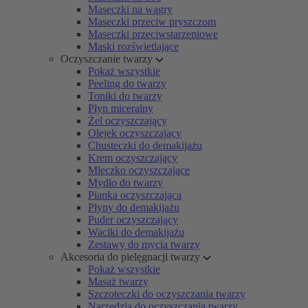
Maseczki na wągry
Maseczki przeciw pryszczom
Maseczki przeciwstarzeniowe
Maski rozświetlające
Oczyszczanie twarzy
Pokaż wszystkie
Peeling do twarzy
Toniki do twarzy
Płyn miceralny
Żel oczyszczający
Olejek oczyszczający
Chusteczki do demakijażu
Krem oczyszczający
Mleczko oczyszczające
Mydło do twarzy
Pianka oczyszczająca
Płyny do demakijażu
Puder oczyszczający
Waciki do demakijażu
Zestawy do mycia twarzy
Akcesoria do pielęgnacji twarzy
Pokaż wszystkie
Masaż twarzy
Szczoteczki do oczyszczania twarzy
Narzędzia do oczyszczania twarzy