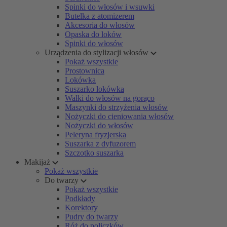
Spinki do włosów i wsuwki
Butelka z atomizerem
Akcesoria do włosów
Opaska do loków
Spinki do włosów
Urządzenia do stylizacji włosów
Pokaż wszystkie
Prostownica
Lokówka
Suszarko lokówka
Wałki do włosów na gorąco
Maszynki do strzyżenia włosów
Nożyczki do cieniowania włosów
Nożyczki do włosów
Peleryna fryzjerska
Suszarka z dyfuzorem
Szczotko suszarka
Makijaż
Pokaż wszystkie
Do twarzy
Pokaż wszystkie
Podkłady
Korektory
Pudry do twarzy
Róż do policzków