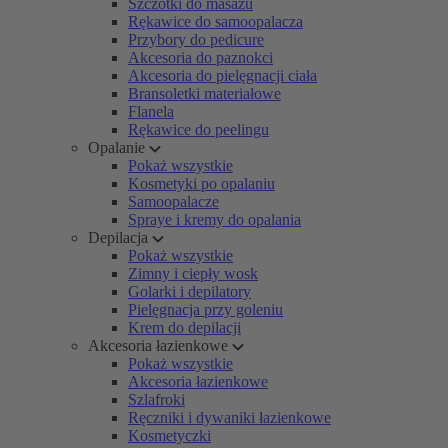
Szczotki do masażu
Rękawice do samoopalacza
Przybory do pedicure
Akcesoria do paznokci
Akcesoria do pielęgnacji ciała
Bransoletki materiałowe
Flanela
Rękawice do peelingu
Opalanie
Pokaż wszystkie
Kosmetyki po opalaniu
Samoopalacze
Spraye i kremy do opalania
Depilacja
Pokaż wszystkie
Zimny i ciepły wosk
Golarki i depilatory
Pielęgnacja przy goleniu
Krem do depilacji
Akcesoria łazienkowe
Pokaż wszystkie
Akcesoria łazienkowe
Szlafroki
Ręczniki i dywaniki łazienkowe
Kosmetyczki