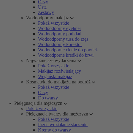
Oczy
Usta
Zestawy
Wodoodporny makijaż
Pokaż wszystkie
Wodoodporny eyeliner
Wodoodporny podkład
Wodoodporny tusz do rzęs
Wodoodporny korektor
Wodoodporne cienie do powiek
Wodoodporne kredki do brwi
Najważniejsze wydarzenia
Pokaż wszystkie
Makijaż rozświetlający
Wegański makijaż
Kosmetyki do makijażu na podróż
Pokaż wszystkie
Oczy
Do twarzy
Pielęgnacja dla mężczyzn
Pokaż wszystkie
Pielęgnacja twarzy dla mężczyzn
Pokaż wszystkie
Przeciwdziałanie starzeniu
Kremy do twarzy