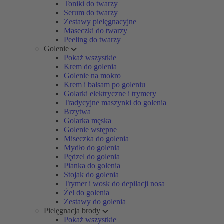
Toniki do twarzy
Serum do twarzy
Zestawy pielęgnacyjne
Maseczki do twarzy
Peeling do twarzy
Golenie
Pokaż wszystkie
Krem do golenia
Golenie na mokro
Krem i balsam po goleniu
Golarki elektryczne i trymery
Tradycyjne maszynki do golenia
Brzytwa
Golarka męska
Golenie wstępne
Miseczka do golenia
Mydło do golenia
Pędzel do golenia
Pianka do golenia
Stojak do golenia
Trymer i wosk do depilacji nosa
Żel do golenia
Zestawy do golenia
Pielęgnacja brody
Pokaż wszystkie