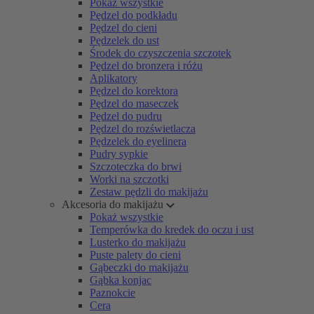
Pokaż wszystkie
Pędzel do podkładu
Pędzel do cieni
Pędzelek do ust
Środek do czyszczenia szczotek
Pędzel do bronzera i różu
Aplikatory
Pędzel do korektora
Pędzel do maseczek
Pędzel do pudru
Pędzel do rozświetlacza
Pędzelek do eyelinera
Pudry sypkie
Szczoteczka do brwi
Worki na szczotki
Zestaw pędzli do makijażu
Akcesoria do makijażu
Pokaż wszystkie
Temperówka do kredek do oczu i ust
Lusterko do makijażu
Puste palety do cieni
Gąbeczki do makijażu
Gąbka konjac
Paznokcie
Cera