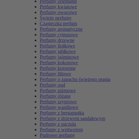
Perfumy orientalne
Perfumy kwiatowe
Perfumy owocowe
Świeże perfumy
Cząsteczka perfum
Perfumy aromatyczne
Perfumy cytrusowe
Perfumy drzewne
Perfumy fiołkowe
Perfumy jabłkowe
Perfumy jaśminowe
Perfumy kokosowe
Perfumy korzenne
Perfumy liliowe
Perfumy o zapachu świeżego prania
Perfumy oud
Perfumy piżmowe
Perfumy różane
Perfumy szyprowe
Perfumy waniliowe
Perfumy z bergamotką
Perfumy z drzewem sandałowym
Perfumy z paczulą
Perfumy z wetiwerem
Pudrowe perfumy