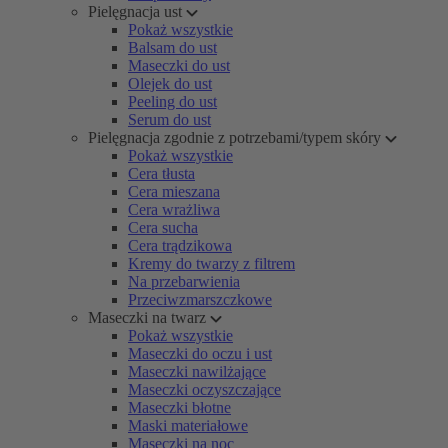
Pielęgnacja ust
Pokaż wszystkie
Balsam do ust
Maseczki do ust
Olejek do ust
Peeling do ust
Serum do ust
Pielęgnacja zgodnie z potrzebami/typem skóry
Pokaż wszystkie
Cera tłusta
Cera mieszana
Cera wrażliwa
Cera sucha
Cera trądzikowa
Kremy do twarzy z filtrem
Na przebarwienia
Przeciwzmarszczkowe
Maseczki na twarz
Pokaż wszystkie
Maseczki do oczu i ust
Maseczki nawilżające
Maseczki oczyszczające
Maseczki błotne
Maski materiałowe
Maseczki na noc