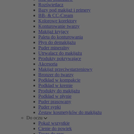
Rozświetlacz
Bazy pod makijaż i primery
BB- & CC-Cream
Kolorowe korektory
Konturowanie twarzy
Makijaż kryjący
Paleta do konturowania
Płyn do demakijażu
Puder mineralny
Utrwalacz do makijażu
Produkty pokrywające
Akcesoria
Makijaż przeciwstarzeniowy
Bronzer do twarzy
Podkład w kompakcie
Podkład w kremie
Produkty do makijażu
Podkład w płynie
Puder prasowany
Puder sypki
Zestaw kosmetyków do makijażu
Do oczu
Pokaż wszystkie
Cienie do powiek
Tusze do rzęs