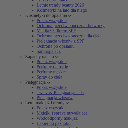
Letnie trendy beauty 2026
Kosmetyki na lato dla niego
Kosmetyki do opalania
Pokaż wszystkie
Ochrona przeciwsłoneczna do twarzy
Makijaż z filtrem SPF
Ochrona przeciwsłoneczna dla ciała
Pielęgnacja włosów z SPF
Ochrona po opalaniu
Samoopalacz
Zapachy na lato
Pokaż wszystkie
Perfumy damskie
Perfumy męskie
Spray do ciała
Pielęgnacja
Pokaż wszystkie
Twarz & Pielęgnacja ciała
Pielęgnacja włosów
Letni makijaż i trendy
Pokaż wszystkie
Mgiełki i spraye utrwalające
Wodoodporny makijaż
Lakier do paznokci