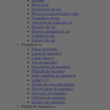
Szminki
Błyszczyki
Konturówki do ust
Błyszczyk powiększający usta
Pomadki w płynie
Akcesoria do makijażu ust
Balsamy do ust
Matowa pomadka do ust
Podkład do ust
Zestawy do ust
Paznokcie
Pokaż wszystkie
Lakier do paznokci
Lakier bazowy
Top do paznokci
Utwardzacz do paznokci
Pilniczki do paznokci
Folie i naklejki na paznokcie
Lampy UV
Środek do usuwania skórek
Żelowy lakier do paznokci
Zmywacz do paznokci
Odżywki do paznokci
Zestawy do paznokci
Pędzle do makijażu