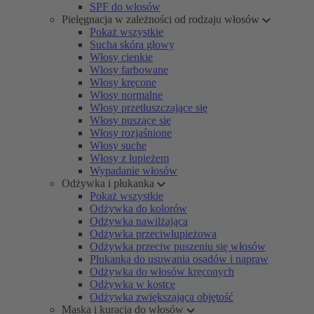
SPF do włosów
Pielęgnacja w zależności od rodzaju włosów
Pokaż wszystkie
Sucha skóra głowy
Włosy cienkie
Włosy farbowane
Włosy kręcone
Włosy normalne
Włosy przetłuszczające się
Włosy puszące się
Włosy rozjaśnione
Włosy suche
Włosy z łupieżem
Wypadanie włosów
Odżywka i płukanka
Pokaż wszystkie
Odżywka do kolorów
Odżywka nawilżająca
Odżywka przeciwłupieżowa
Odżywka przeciw puszeniu się włosów
Płukanka do usuwania osadów i napraw
Odżywka do włosów kręconych
Odżywka w kostce
Odżywka zwiększająca objętość
Maska i kuracja do włosów