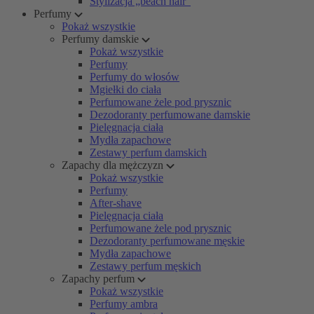
Stylizacja „beach hair”
Perfumy
Pokaż wszystkie
Perfumy damskie
Pokaż wszystkie
Perfumy
Perfumy do włosów
Mgiełki do ciała
Perfumowane żele pod prysznic
Dezodoranty perfumowane damskie
Pielęgnacja ciała
Mydła zapachowe
Zestawy perfum damskich
Zapachy dla mężczyzn
Pokaż wszystkie
Perfumy
After-shave
Pielęgnacja ciała
Perfumowane żele pod prysznic
Dezodoranty perfumowane męskie
Mydła zapachowe
Zestawy perfum męskich
Zapachy perfum
Pokaż wszystkie
Perfumy ambra