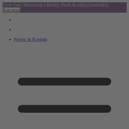
Flash Sale: Skorzystaj z Beauty Deals & odkryj bestsellery
Kup teraz
Pomoc & Kontakt