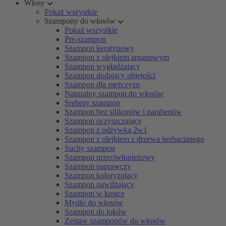
Włosy
Pokaż wszystkie
Szampony do włosów
Pokaż wszystkie
Pre-szampon
Szampon keratynowy
Szampon z olejkiem arganowym
Szampon wygładzający
Szampon dodający objętości
Szampon dla mężczyzn
Naturalny szampon do włosów
Srebrny szampon
Szampon bez silikonów i parabenów
Szampon oczyszczający
Szampon z odżywką 2w1
Szampon z olejkiem z drzewa herbacianego
Suchy szampon
Szampon przeciwłupieżowy
Szampon naprawczy
Szampon koloryzujący
Szampon nawilżający
Szampon w kostce
Mydło do włosów
Szampon do loków
Zestaw szamponów do włosów