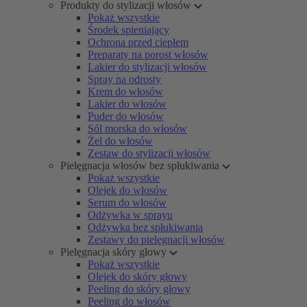
Produkty do stylizacji włosów
Pokaż wszystkie
Środek spieniający
Ochrona przed ciepłem
Preparaty na porost włosów
Lakier do stylizacji włosów
Spray na odrosty
Krem do włosów
Lakier do włosów
Puder do włosów
Sól morska do włosów
Żel do włosów
Zestaw do stylizacji włosów
Pielęgnacja włosów bez spłukiwania
Pokaż wszystkie
Olejek do włosów
Serum do włosów
Odżywka w sprayu
Odżywka bez spłukiwania
Zestawy do pielęgnacji włosów
Pielęgnacja skóry głowy
Pokaż wszystkie
Olejek do skóry głowy
Peeling do skóry głowy
Peeling do włosów