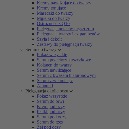
Kremy nawilżające do twarzy
Kremy tonujące
Maseczki do twarzy
Mgiełki do twarzy
Ostrożność z Q10
Pielęgnacja przeciw pryszczom
Pielęgnacja twarzy bez parabenów
Szyja i dekolt
Zestawy do pielęgnacji twarzy
Serum do twarzy
Pokaż wszystkie
Serum przeciwzmarszczkowe
Kolagen do twarzy
Serum nawilżające
Serum z kwasem hialuronowym
Serum z witaminą c
Ampułki
Pielęgnacja okolic oczu
Pokaż wszystkie
Serum do brwi
Krem pod oczy
Płatki pod oczy
Serum pod oczy
Serum do rzęs
Żel pod oczy