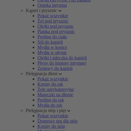
Opieka intymna
Kąpiel i prysznic
Pokaż wszystkie
Żel pod prysznic
Olejki pod prysznic
Pianka pod prysznic
Peeling do ciała
Sól do kąpieli
Mydła w kostce
Mydła w płynie
Olejki i mleczka do kąpieli
Płyny do higieny intymnej
Zestawy do kąpieli
Pielęgnacja dłoni
Pokaż wszystkie
Kremy do rąk
Żele antybakteryjne
Maseczki na dłonie
Peeling do rąk
Mydła do rąk
Pielęgnacja stóp i pięt
Pokaż wszystkie
Domowe spa dla stóp
Kremy do stóp