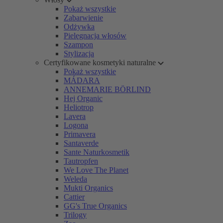
Pokaż wszystkie
Zabarwienie
Odżywka
Pielęgnacja włosów
Szampon
Stylizacja
Certyfikowane kosmetyki naturalne
Pokaż wszystkie
MÁDARA
ANNEMARIE BÖRLIND
Hej Organic
Heliotrop
Lavera
Logona
Primavera
Santaverde
Sante Naturkosmetik
Tautropfen
We Love The Planet
Weleda
Mukti Organics
Cattier
GG's True Organics
Trilogy