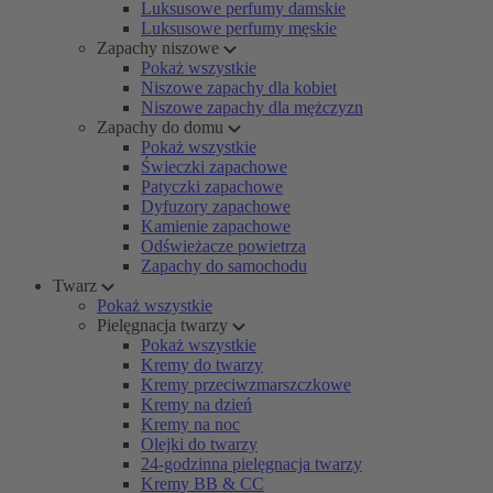
Luksusowe perfumy damskie
Luksusowe perfumy męskie
Zapachy niszowe
Pokaż wszystkie
Niszowe zapachy dla kobiet
Niszowe zapachy dla mężczyzn
Zapachy do domu
Pokaż wszystkie
Świeczki zapachowe
Patyczki zapachowe
Dyfuzory zapachowe
Kamienie zapachowe
Odświeżacze powietrza
Zapachy do samochodu
Twarz
Pokaż wszystkie
Pielęgnacja twarzy
Pokaż wszystkie
Kremy do twarzy
Kremy przeciwzmarszczkowe
Kremy na dzień
Kremy na noc
Olejki do twarzy
24-godzinna pielęgnacja twarzy
Kremy BB & CC