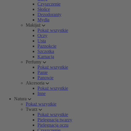
Czyszczenie
Słońce
Dezodoranty
Mydła
Makijaż
Pokaż wszystkie
Oczy
Usta
Paznokcie
Szczotka
Karnacja
Perfumy
Pokaż wszystkie
Panie
Panowie
Akcesoria
Pokaż wszystkie
Inne
Natura
Pokaż wszystkie
Twarz
Pokaż wszystkie
Pielęgnacja twarzy
Pielęgnacja oczu
Czyszczenie