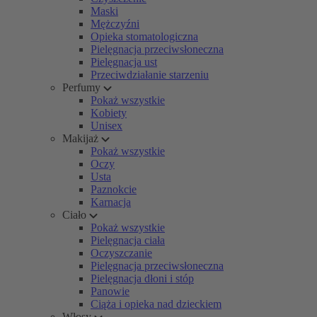
Maski
Mężczyźni
Opieka stomatologiczna
Pielęgnacja przeciwsłoneczna
Pielęgnacja ust
Przeciwdziałanie starzeniu
Perfumy
Pokaż wszystkie
Kobiety
Unisex
Makijaż
Pokaż wszystkie
Oczy
Usta
Paznokcie
Karnacja
Ciało
Pokaż wszystkie
Pielęgnacja ciała
Oczyszczanie
Pielęgnacja przeciwsłoneczna
Pielęgnacja dłoni i stóp
Panowie
Ciąża i opieka nad dzieckiem
Włosy