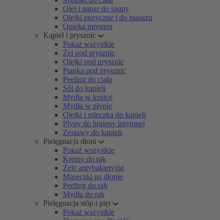
Olej i napar do sauny
Olejki eteryczne i do masażu
Opieka intymna
Kąpiel i prysznic
Pokaż wszystkie
Żel pod prysznic
Olejki pod prysznic
Pianka pod prysznic
Peeling do ciała
Sól do kąpieli
Mydła w kostce
Mydła w płynie
Olejki i mleczka do kąpieli
Płyny do higieny intymnej
Zestawy do kąpieli
Pielęgnacja dłoni
Pokaż wszystkie
Kremy do rąk
Żele antybakteryjne
Maseczki na dłonie
Peeling do rąk
Mydła do rąk
Pielęgnacja stóp i pięt
Pokaż wszystkie