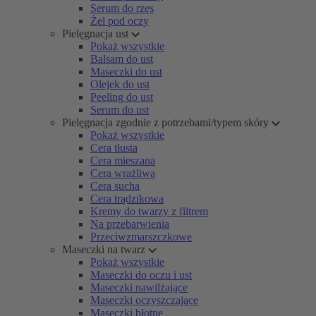
Serum do rzęs
Żel pod oczy
Pielęgnacja ust
Pokaż wszystkie
Balsam do ust
Maseczki do ust
Olejek do ust
Peeling do ust
Serum do ust
Pielęgnacja zgodnie z potrzebami/typem skóry
Pokaż wszystkie
Cera tłusta
Cera mieszana
Cera wrażliwa
Cera sucha
Cera trądzikowa
Kremy do twarzy z filtrem
Na przebarwienia
Przeciwzmarszczkowe
Maseczki na twarz
Pokaż wszystkie
Maseczki do oczu i ust
Maseczki nawilżające
Maseczki oczyszczające
Maseczki błotne