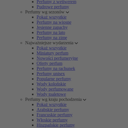
Perfumy z wetiwerem
Pudrowe perfumy
Perfumy wg sezonów
Pokaż wszystkie
Perfumy na wiosnę
Jesienne zapachy
Perfumy na lato
Perfumy na zimę
Najważniejsze wydarzenia
Pokaż wszystkie
Miniatury perfum
Nowości perfumeryjne
Oferty perfum
Perfumy na rachunek
Perfumy unisex
Popularne perfumy
Wody kolońskie
Wody perfumowane
Wody toaletowe
Perfumy wg kraju pochodzenia
Pokaż wszystkie
Arabskie perfumy
Francuskie perfumy
Włoskie perfumy
Hiszpańskie perfumy