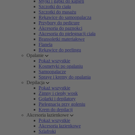
Myjki i gąbki do kąpieli
Szczotki do ciała
Szczotki do masażu
Rękawice do samoopalacza
Przybory do pedicure
Akcesoria do paznokci
Akcesoria do pielęgnacji ciała
Bransoletki materiałowe
Flanela
Rękawice do peelingu
Opalanie
Pokaż wszystkie
Kosmetyki po opalaniu
Samoopalacze
Spraye i kremy do opalania
Depilacja
Pokaż wszystkie
Zimny i ciepły wosk
Golarki i depilatory
Pielęgnacja przy goleniu
Krem do depilacji
Akcesoria łazienkowe
Pokaż wszystkie
Akcesoria łazienkowe
Szlafroki