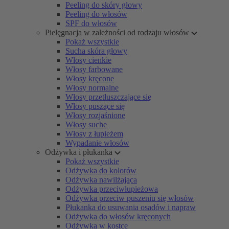
Peeling do skóry głowy
Peeling do włosów
SPF do włosów
Pielęgnacja w zależności od rodzaju włosów
Pokaż wszystkie
Sucha skóra głowy
Włosy cienkie
Włosy farbowane
Włosy kręcone
Włosy normalne
Włosy przetłuszczające się
Włosy puszące się
Włosy rozjaśnione
Włosy suche
Włosy z łupieżem
Wypadanie włosów
Odżywka i płukanka
Pokaż wszystkie
Odżywka do kolorów
Odżywka nawilżająca
Odżywka przeciwłupieżowa
Odżywka przeciw puszeniu się włosów
Płukanka do usuwania osadów i napraw
Odżywka do włosów kręconych
Odżywka w kostce