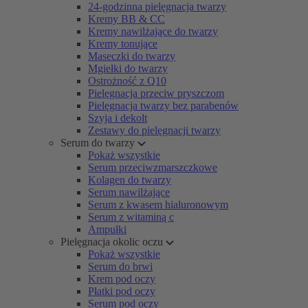
24-godzinna pielęgnacja twarzy
Kremy BB & CC
Kremy nawilżające do twarzy
Kremy tonujące
Maseczki do twarzy
Mgiełki do twarzy
Ostrożność z Q10
Pielęgnacja przeciw pryszczom
Pielęgnacja twarzy bez parabenów
Szyja i dekolt
Zestawy do pielęgnacji twarzy
Serum do twarzy
Pokaż wszystkie
Serum przeciwzmarszczkowe
Kolagen do twarzy
Serum nawilżające
Serum z kwasem hialuronowym
Serum z witaminą c
Ampułki
Pielęgnacja okolic oczu
Pokaż wszystkie
Serum do brwi
Krem pod oczy
Płatki pod oczy
Serum pod oczy