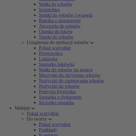
Wałki do włosów
Scrunchies
Spinki do włosów i wsuwki
Butelka z atomizerem
Akcesoria do włosów
Opaska do loków
Spinki do włosów
Urządzenia do stylizacji włosów
Pokaż wszystkie
Prostownica
Lokówka
Suszarko lokówka
Wałki do włosów na gorąco
Maszynki do strzyżenia włosów
Nożyczki do cieniowania włosów
Nożyczki do włosów
Peleryna fryzjerska
Suszarka z dyfuzorem
Szczotko suszarka
Makijaż
Pokaż wszystkie
Do twarzy
Pokaż wszystkie
Podkłady
Korektory