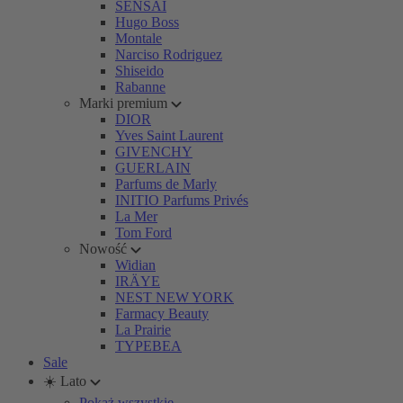
SENSAI
Hugo Boss
Montale
Narciso Rodriguez
Shiseido
Rabanne
Marki premium
DIOR
Yves Saint Laurent
GIVENCHY
GUERLAIN
Parfums de Marly
INITIO Parfums Privés
La Mer
Tom Ford
Nowość
Widian
IRÄYE
NEST NEW YORK
Farmacy Beauty
La Prairie
TYPEBEA
Sale
☀️ Lato
Pokaż wszystkie