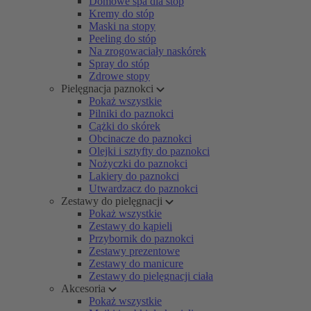
Domowe spa dla stóp
Kremy do stóp
Maski na stopy
Peeling do stóp
Na zrogowaciały naskórek
Spray do stóp
Zdrowe stopy
Pielęgnacja paznokci
Pokaż wszystkie
Pilniki do paznokci
Cążki do skórek
Obcinacze do paznokci
Olejki i sztyfty do paznokci
Nożyczki do paznokci
Lakiery do paznokci
Utwardzacz do paznokci
Zestawy do pielęgnacji
Pokaż wszystkie
Zestawy do kąpieli
Przybornik do paznokci
Zestawy prezentowe
Zestawy do manicure
Zestawy do pielęgnacji ciała
Akcesoria
Pokaż wszystkie