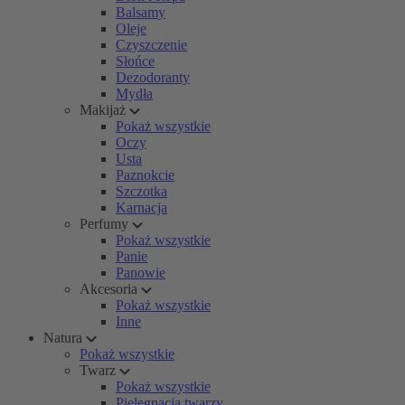
Balsamy
Oleje
Czyszczenie
Słońce
Dezodoranty
Mydła
Makijaż
Pokaż wszystkie
Oczy
Usta
Paznokcie
Szczotka
Karnacja
Perfumy
Pokaż wszystkie
Panie
Panowie
Akcesoria
Pokaż wszystkie
Inne
Natura
Pokaż wszystkie
Twarz
Pokaż wszystkie
Pielęgnacja twarzy