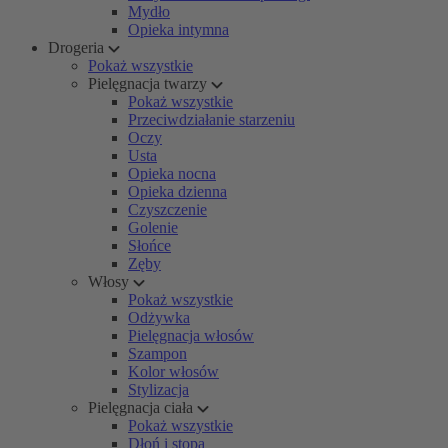
Mydło
Opieka intymna
Drogeria
Pokaż wszystkie
Pielęgnacja twarzy
Pokaż wszystkie
Przeciwdziałanie starzeniu
Oczy
Usta
Opieka nocna
Opieka dzienna
Czyszczenie
Golenie
Słońce
Zęby
Włosy
Pokaż wszystkie
Odżywka
Pielęgnacja włosów
Szampon
Kolor włosów
Stylizacja
Pielęgnacja ciała
Pokaż wszystkie
Dłoń i stopa