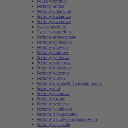
Pokaż wszystkie
Perfumy ambra
Perfumy orientalne
Perfumy kwiatowe
Perfumy owocowe
Świeże perfumy
Cząsteczka perfum
Perfumy aromatyczne
Perfumy cytrusowe
Perfumy drzewne
Perfumy fiołkowe
Perfumy jabłkowe
Perfumy jaśminowe
Perfumy kokosowe
Perfumy korzenne
Perfumy liliowe
Perfumy o zapachu świeżego prania
Perfumy oud
Perfumy piżmowe
Perfumy różane
Perfumy szyprowe
Perfumy waniliowe
Perfumy z bergamotką
Perfumy z drzewem sandałowym
Perfumy z paczulą