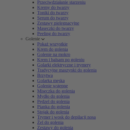
Przeciwdziałanie starzeniu
Kremy do twarzy
Toniki do twarzy
Serum do twarzy
Zestawy pielęgnacyjne
Maseczki do twarzy
Peeling do twarzy
Golenie
Pokaż wszystkie
Krem do golenia
Golenie na mokro
Krem i balsam po goleniu
Golarki elektryczne i trymery
Tradycyjne maszynki do golenia
Brzytwa
Golarka męska
Golenie wstępne
Miseczka do golenia
Mydło do golenia
Pędzel do golenia
Pianka do golenia
Stojak do golenia
Trymer i wosk do depilacji nosa
Żel do golenia
Zestawy do golenia