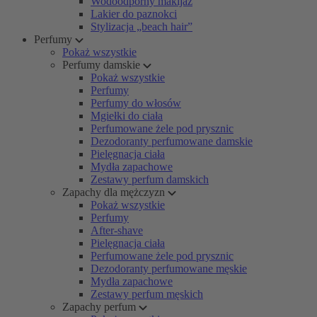
Wodoodporny makijaż
Lakier do paznokci
Stylizacja „beach hair”
Perfumy
Pokaż wszystkie
Perfumy damskie
Pokaż wszystkie
Perfumy
Perfumy do włosów
Mgiełki do ciała
Perfumowane żele pod prysznic
Dezodoranty perfumowane damskie
Pielęgnacja ciała
Mydła zapachowe
Zestawy perfum damskich
Zapachy dla mężczyzn
Pokaż wszystkie
Perfumy
After-shave
Pielęgnacja ciała
Perfumowane żele pod prysznic
Dezodoranty perfumowane męskie
Mydła zapachowe
Zestawy perfum męskich
Zapachy perfum