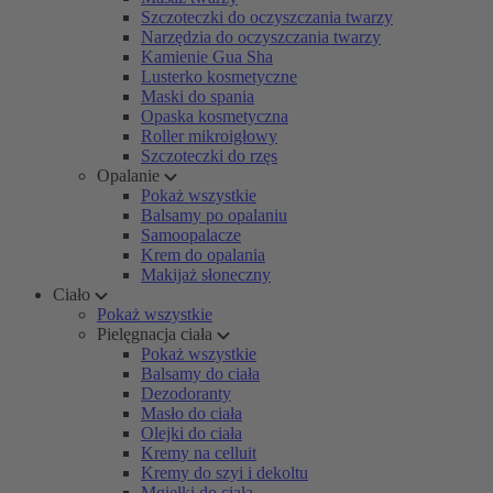
Szczoteczki do oczyszczania twarzy
Narzędzia do oczyszczania twarzy
Kamienie Gua Sha
Lusterko kosmetyczne
Maski do spania
Opaska kosmetyczna
Roller mikroigłowy
Szczoteczki do rzęs
Opalanie
Pokaż wszystkie
Balsamy po opalaniu
Samoopalacze
Krem do opalania
Makijaż słoneczny
Ciało
Pokaż wszystkie
Pielęgnacja ciała
Pokaż wszystkie
Balsamy do ciała
Dezodoranty
Masło do ciała
Olejki do ciała
Kremy na celluit
Kremy do szyi i dekoltu
Mgiełki do ciała