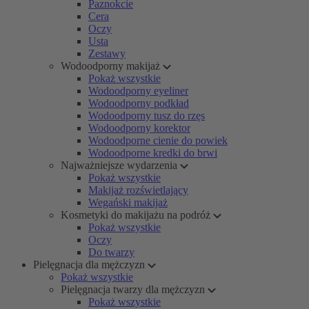
Paznokcie
Cera
Oczy
Usta
Zestawy
Wodoodporny makijaż
Pokaż wszystkie
Wodoodporny eyeliner
Wodoodporny podkład
Wodoodporny tusz do rzęs
Wodoodporny korektor
Wodoodporne cienie do powiek
Wodoodporne kredki do brwi
Najważniejsze wydarzenia
Pokaż wszystkie
Makijaż rozświetlający
Wegański makijaż
Kosmetyki do makijażu na podróż
Pokaż wszystkie
Oczy
Do twarzy
Pielęgnacja dla mężczyzn
Pokaż wszystkie
Pielęgnacja twarzy dla mężczyzn
Pokaż wszystkie