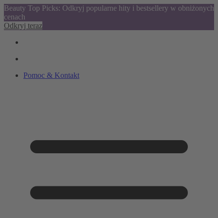
Beauty Top Picks: Odkryj popularne hity i bestsellery w obniżonych
cenach
Odkryj teraz
Pomoc & Kontakt