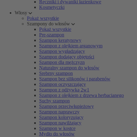
Ręczniki i dywaniki łazienkowe
Kosmetyczki
Włosy
Pokaż wszystkie
Szampony do włosów
Pokaż wszystkie
Pre-szampon
Szampon keratynowy
Szampon z olejkiem arganowym
Szampon wygładzający
Szampon dodający objętości
Szampon dla mężczyzn
Naturalny szampon do włosów
Srebrny szampon
Szampon bez silikonów i parabenów
Szampon oczyszczający
Szampon z odżywką 2w1
Szampon z olejkiem z drzewa herbacianego
Suchy szampon
Szampon przeciwłupieżowy
Szampon naprawczy
Szampon koloryzujący
Szampon nawilżający
Szampon w kostce
Mydło do włosów