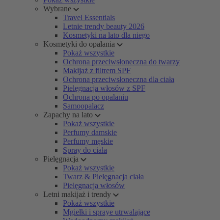
Wybrane
Travel Essentials
Letnie trendy beauty 2026
Kosmetyki na lato dla niego
Kosmetyki do opalania
Pokaż wszystkie
Ochrona przeciwsłoneczna do twarzy
Makijaż z filtrem SPF
Ochrona przeciwsłoneczna dla ciała
Pielęgnacja włosów z SPF
Ochrona po opalaniu
Samoopalacz
Zapachy na lato
Pokaż wszystkie
Perfumy damskie
Perfumy męskie
Spray do ciała
Pielęgnacja
Pokaż wszystkie
Twarz & Pielęgnacja ciała
Pielęgnacja włosów
Letni makijaż i trendy
Pokaż wszystkie
Mgiełki i spraye utrwalające