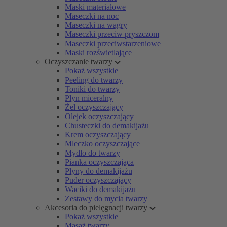
Maski materiałowe
Maseczki na noc
Maseczki na wągry
Maseczki przeciw pryszczom
Maseczki przeciwstarzeniowe
Maski rozświetlające
Oczyszczanie twarzy
Pokaż wszystkie
Peeling do twarzy
Toniki do twarzy
Płyn miceralny
Żel oczyszczający
Olejek oczyszczający
Chusteczki do demakijażu
Krem oczyszczający
Mleczko oczyszczające
Mydło do twarzy
Pianka oczyszczająca
Płyny do demakijażu
Puder oczyszczający
Waciki do demakijażu
Zestawy do mycia twarzy
Akcesoria do pielęgnacji twarzy
Pokaż wszystkie
Masaż twarzy