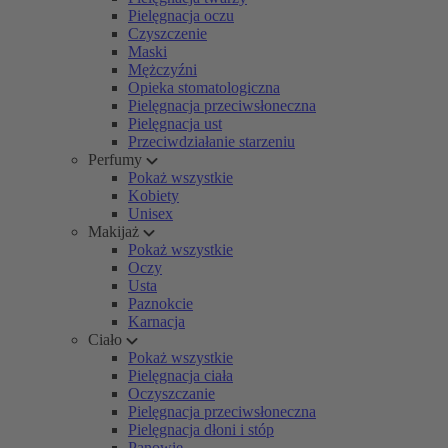
Pielęgnacja oczu
Czyszczenie
Maski
Mężczyźni
Opieka stomatologiczna
Pielęgnacja przeciwsłoneczna
Pielęgnacja ust
Przeciwdziałanie starzeniu
Perfumy
Pokaż wszystkie
Kobiety
Unisex
Makijaż
Pokaż wszystkie
Oczy
Usta
Paznokcie
Karnacja
Ciało
Pokaż wszystkie
Pielęgnacja ciała
Oczyszczanie
Pielęgnacja przeciwsłoneczna
Pielęgnacja dłoni i stóp
Panowie