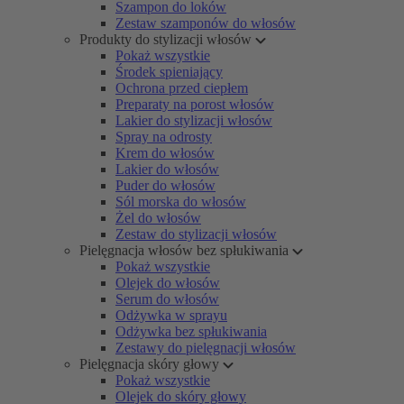
Szampon do loków
Zestaw szamponów do włosów
Produkty do stylizacji włosów
Pokaż wszystkie
Środek spieniający
Ochrona przed ciepłem
Preparaty na porost włosów
Lakier do stylizacji włosów
Spray na odrosty
Krem do włosów
Lakier do włosów
Puder do włosów
Sól morska do włosów
Żel do włosów
Zestaw do stylizacji włosów
Pielęgnacja włosów bez spłukiwania
Pokaż wszystkie
Olejek do włosów
Serum do włosów
Odżywka w sprayu
Odżywka bez spłukiwania
Zestawy do pielęgnacji włosów
Pielęgnacja skóry głowy
Pokaż wszystkie
Olejek do skóry głowy