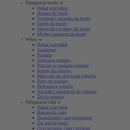
Pielęgnacja brody
Pokaż wszystkie
Balsam do brody
Grzebień i szczotka do brody
Olejek do brody
Maszynki i trymery do brody
Mydło i szampon do brody
Włosy
Pokaż wszystkie
Szampony
Pomada
Stylizacja włosów
Przeciw wypadaniu włosów
Kremy do włosów
Maszynki do strzyżenia włosów
Pasty do włosów
Pielęgnacja włosów
Szczotki i grzebienie do włosów
Żel do włosów
Pielęgnacja ciała
Pokaż wszystkie
Balsam do ciała
Dezodoranty i antyperspiranty
Żel pod prysznic
Oczyszczanie ciała i peelingi