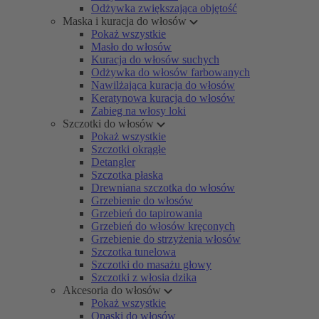
Odżywka zwiększająca objętość
Maska i kuracja do włosów
Pokaż wszystkie
Masło do włosów
Kuracja do włosów suchych
Odżywka do włosów farbowanych
Nawilżająca kuracja do włosów
Keratynowa kuracja do włosów
Zabieg na włosy loki
Szczotki do włosów
Pokaż wszystkie
Szczotki okrągłe
Detangler
Szczotka płaska
Drewniana szczotka do włosów
Grzebienie do włosów
Grzebień do tapirowania
Grzebień do włosów kręconych
Grzebienie do strzyżenia włosów
Szczotka tunelowa
Szczotki do masażu głowy
Szczotki z włosia dzika
Akcesoria do włosów
Pokaż wszystkie
Opaski do włosów