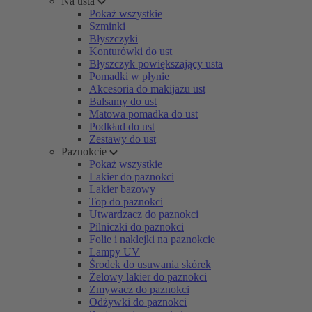
Na usta
Pokaż wszystkie
Szminki
Błyszczyki
Konturówki do ust
Błyszczyk powiększający usta
Pomadki w płynie
Akcesoria do makijażu ust
Balsamy do ust
Matowa pomadka do ust
Podkład do ust
Zestawy do ust
Paznokcie
Pokaż wszystkie
Lakier do paznokci
Lakier bazowy
Top do paznokci
Utwardzacz do paznokci
Pilniczki do paznokci
Folie i naklejki na paznokcie
Lampy UV
Środek do usuwania skórek
Żelowy lakier do paznokci
Zmywacz do paznokci
Odżywki do paznokci