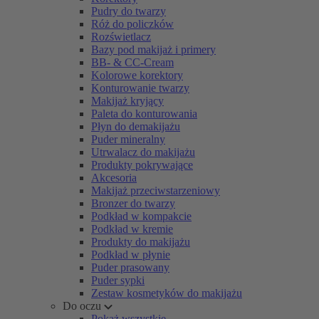
Pudry do twarzy
Róż do policzków
Rozświetlacz
Bazy pod makijaż i primery
BB- & CC-Cream
Kolorowe korektory
Konturowanie twarzy
Makijaż kryjący
Paleta do konturowania
Płyn do demakijażu
Puder mineralny
Utrwalacz do makijażu
Produkty pokrywające
Akcesoria
Makijaż przeciwstarzeniowy
Bronzer do twarzy
Podkład w kompakcie
Podkład w kremie
Produkty do makijażu
Podkład w płynie
Puder prasowany
Puder sypki
Zestaw kosmetyków do makijażu
Do oczu
Pokaż wszystkie