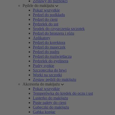
Zestawy do paznokci
Pędzle do makijażu
Pokaż wszystkie
Pędzel do podkładu
Pędzel do cieni
Pędzelek do ust
Środek do czyszczenia szczotek
Pędzel do bronzera i różu
Aplikatory
Pędzel do korektora
Pędzel do maseczek
Pędzel do pudru
Pędzel do rozświetlacza
Pędzelek do eyelinera
Pudry sypkie
Szczoteczka do brwi
Worki na szczotki
Zestaw pędzli do makijażu
Akcesoria do makijażu
Pokaż wszystkie
Temperówka do kredek do oczu i ust
Lusterko do makijażu
Puste palety do cieni
Gąbeczki do makijażu
Gąbka konjac