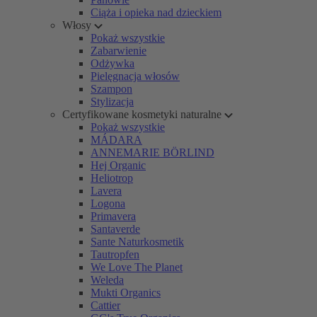
Ciąża i opieka nad dzieckiem
Włosy
Pokaż wszystkie
Zabarwienie
Odżywka
Pielęgnacja włosów
Szampon
Stylizacja
Certyfikowane kosmetyki naturalne
Pokaż wszystkie
MÁDARA
ANNEMARIE BÖRLIND
Hej Organic
Heliotrop
Lavera
Logona
Primavera
Santaverde
Sante Naturkosmetik
Tautropfen
We Love The Planet
Weleda
Mukti Organics
Cattier