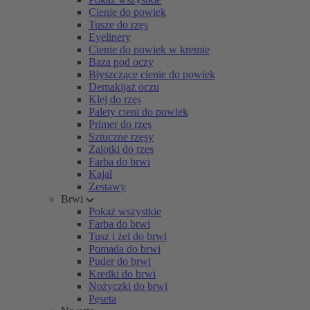
Cienie do powiek
Tusze do rzęs
Eyelinery
Cienie do powiek w kremie
Baza pod oczy
Błyszczące cienie do powiek
Demakijaż oczu
Klej do rzęs
Palety cieni do powiek
Primer do rzęs
Sztuczne rzęsy
Zalotki do rzęs
Farba do brwi
Kajal
Zestawy
Brwi
Pokaż wszystkie
Farba do brwi
Tusz i żel do brwi
Pomada do brwi
Puder do brwi
Kredki do brwi
Nożyczki do brwi
Pęseta