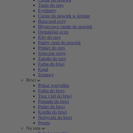
Tusze do rzęs
Eyelinery
Cienie do powiek w kremie
Baza pod oczy
Błyszczące cienie do powiek
Demakijaż oczu
Klej do rzęs
Palety cieni do powiek
Primer do rzęs
Sztuczne rzęsy
Zalotki do rzęs
Farba do brwi
Kajal
Zestawy
Brwi
Pokaż wszystkie
Farba do brwi
Tusz i żel do brwi
Pomada do brwi
Puder do brwi
Kredki do brwi
Nożyczki do brwi
Pęseta
Na usta