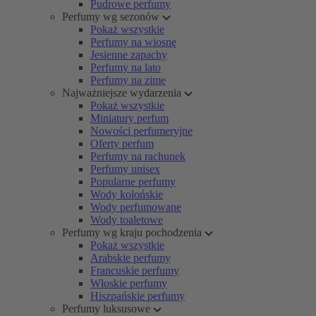
Pudrowe perfumy
Perfumy wg sezonów
Pokaż wszystkie
Perfumy na wiosnę
Jesienne zapachy
Perfumy na lato
Perfumy na zimę
Najważniejsze wydarzenia
Pokaż wszystkie
Miniatury perfum
Nowości perfumeryjne
Oferty perfum
Perfumy na rachunek
Perfumy unisex
Popularne perfumy
Wody kolońskie
Wody perfumowane
Wody toaletowe
Perfumy wg kraju pochodzenia
Pokaż wszystkie
Arabskie perfumy
Francuskie perfumy
Włoskie perfumy
Hiszpańskie perfumy
Perfumy luksusowe