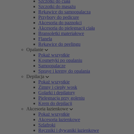
Szczotki do ciała
Szczotki do masażu
Rękawice do samoopalacza
Przybory do pedicure
Akcesoria do paznokci
Akcesoria do pielęgnacji ciała
Bransoletki materiałowe
Flanela
Rękawice do peelingu
Opalanie
Pokaż wszystkie
Kosmetyki po opalaniu
Samoopalacze
Spraye i kremy do opalania
Depilacja
Pokaż wszystkie
Zimny i ciepły wosk
Golarki i depilatory
Pielęgnacja przy goleniu
Krem do depilacji
Akcesoria łazienkowe
Pokaż wszystkie
Akcesoria łazienkowe
Szlafroki
Ręczniki i dywaniki łazienkowe