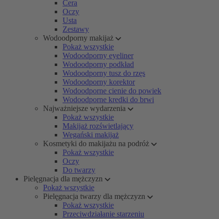
Cera
Oczy
Usta
Zestawy
Wodoodporny makijaż
Pokaż wszystkie
Wodoodporny eyeliner
Wodoodporny podkład
Wodoodporny tusz do rzęs
Wodoodporny korektor
Wodoodporne cienie do powiek
Wodoodporne kredki do brwi
Najważniejsze wydarzenia
Pokaż wszystkie
Makijaż rozświetlający
Wegański makijaż
Kosmetyki do makijażu na podróż
Pokaż wszystkie
Oczy
Do twarzy
Pielęgnacja dla mężczyzn
Pokaż wszystkie
Pielęgnacja twarzy dla mężczyzn
Pokaż wszystkie
Przeciwdziałanie starzeniu