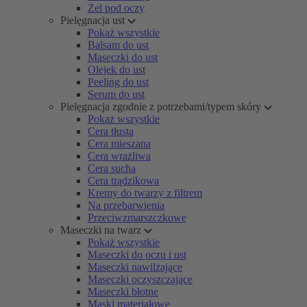
Żel pod oczy
Pielęgnacja ust
Pokaż wszystkie
Balsam do ust
Maseczki do ust
Olejek do ust
Peeling do ust
Serum do ust
Pielęgnacja zgodnie z potrzebami/typem skóry
Pokaż wszystkie
Cera tłusta
Cera mieszana
Cera wrażliwa
Cera sucha
Cera trądzikowa
Kremy do twarzy z filtrem
Na przebarwienia
Przeciwzmarszczkowe
Maseczki na twarz
Pokaż wszystkie
Maseczki do oczu i ust
Maseczki nawilżające
Maseczki oczyszczające
Maseczki błotne
Maski materiałowe