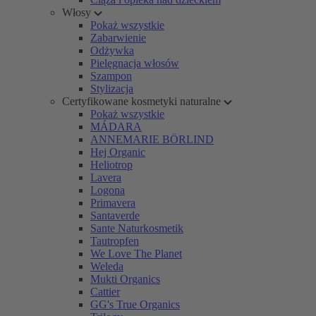
Włosy
Pokaż wszystkie
Zabarwienie
Odżywka
Pielęgnacja włosów
Szampon
Stylizacja
Certyfikowane kosmetyki naturalne
Pokaż wszystkie
MÁDARA
ANNEMARIE BÖRLIND
Hej Organic
Heliotrop
Lavera
Logona
Primavera
Santaverde
Sante Naturkosmetik
Tautropfen
We Love The Planet
Weleda
Mukti Organics
Cattier
GG's True Organics