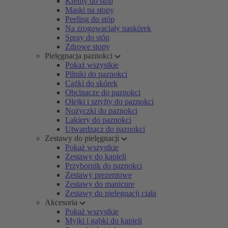
Kremy do stóp
Maski na stopy
Peeling do stóp
Na zrogowaciały naskórek
Spray do stóp
Zdrowe stopy
Pielęgnacja paznokci
Pokaż wszystkie
Pilniki do paznokci
Cążki do skórek
Obcinacze do paznokci
Olejki i sztyfty do paznokci
Nożyczki do paznokci
Lakiery do paznokci
Utwardzacz do paznokci
Zestawy do pielęgnacji
Pokaż wszystkie
Zestawy do kąpieli
Przybornik do paznokci
Zestawy prezentowe
Zestawy do manicure
Zestawy do pielęgnacji ciała
Akcesoria
Pokaż wszystkie
Myjki i gąbki do kąpieli