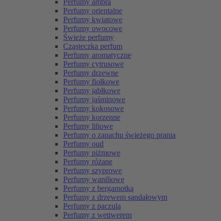
Perfumy ambra
Perfumy orientalne
Perfumy kwiatowe
Perfumy owocowe
Świeże perfumy
Cząsteczka perfum
Perfumy aromatyczne
Perfumy cytrusowe
Perfumy drzewne
Perfumy fiołkowe
Perfumy jabłkowe
Perfumy jaśminowe
Perfumy kokosowe
Perfumy korzenne
Perfumy liliowe
Perfumy o zapachu świeżego prania
Perfumy oud
Perfumy piżmowe
Perfumy różane
Perfumy szyprowe
Perfumy waniliowe
Perfumy z bergamotką
Perfumy z drzewem sandałowym
Perfumy z paczulą
Perfumy z wetiwerem