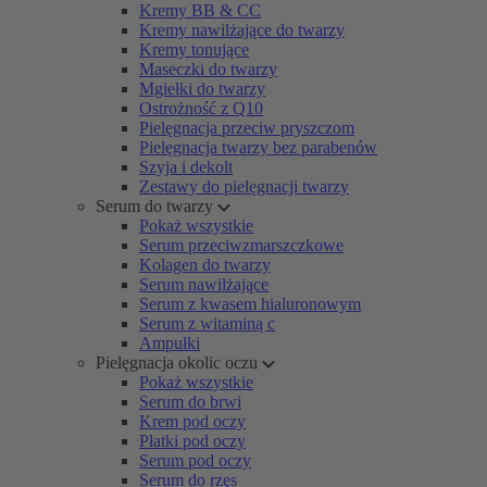
Kremy BB & CC
Kremy nawilżające do twarzy
Kremy tonujące
Maseczki do twarzy
Mgiełki do twarzy
Ostrożność z Q10
Pielęgnacja przeciw pryszczom
Pielęgnacja twarzy bez parabenów
Szyja i dekolt
Zestawy do pielęgnacji twarzy
Serum do twarzy
Pokaż wszystkie
Serum przeciwzmarszczkowe
Kolagen do twarzy
Serum nawilżające
Serum z kwasem hialuronowym
Serum z witaminą c
Ampułki
Pielęgnacja okolic oczu
Pokaż wszystkie
Serum do brwi
Krem pod oczy
Płatki pod oczy
Serum pod oczy
Serum do rzęs