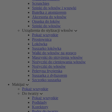
Scrunchies
Spinki do włosów i wsuwki
Butelka z atomizerem
Akcesoria do włosów
Opaska do loków
Spinki do włosów
Urządzenia do stylizacji włosów
Pokaż wszystkie
Prostownica
Lokówka
Suszarko lokówka
Wałki do włosów na gorąco
Maszynki do strzyżenia włosów
Nożyczki do cieniowania włosów
Nożyczki do włosów
Peleryna fryzjerska
Suszarka z dyfuzorem
Szczotko suszarka
Makijaż
Pokaż wszystkie
Do twarzy
Pokaż wszystkie
Podkłady
Korektory
Pudry do twarzy