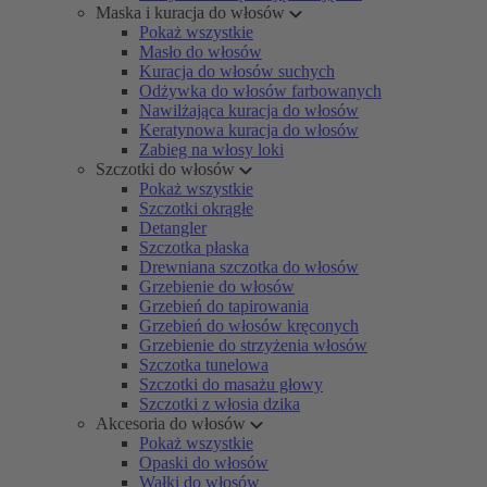
Maska i kuracja do włosów
Pokaż wszystkie
Masło do włosów
Kuracja do włosów suchych
Odżywka do włosów farbowanych
Nawilżająca kuracja do włosów
Keratynowa kuracja do włosów
Zabieg na włosy loki
Szczotki do włosów
Pokaż wszystkie
Szczotki okrągłe
Detangler
Szczotka płaska
Drewniana szczotka do włosów
Grzebienie do włosów
Grzebień do tapirowania
Grzebień do włosów kręconych
Grzebienie do strzyżenia włosów
Szczotka tunelowa
Szczotki do masażu głowy
Szczotki z włosia dzika
Akcesoria do włosów
Pokaż wszystkie
Opaski do włosów
Wałki do włosów