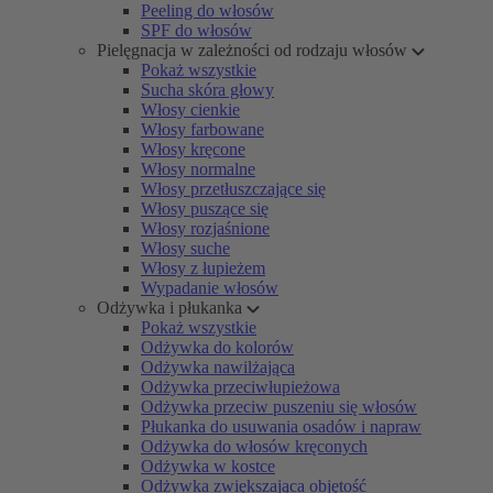
Peeling do włosów
SPF do włosów
Pielęgnacja w zależności od rodzaju włosów
Pokaż wszystkie
Sucha skóra głowy
Włosy cienkie
Włosy farbowane
Włosy kręcone
Włosy normalne
Włosy przetłuszczające się
Włosy puszące się
Włosy rozjaśnione
Włosy suche
Włosy z łupieżem
Wypadanie włosów
Odżywka i płukanka
Pokaż wszystkie
Odżywka do kolorów
Odżywka nawilżająca
Odżywka przeciwłupieżowa
Odżywka przeciw puszeniu się włosów
Płukanka do usuwania osadów i napraw
Odżywka do włosów kręconych
Odżywka w kostce
Odżywka zwiększająca objętość