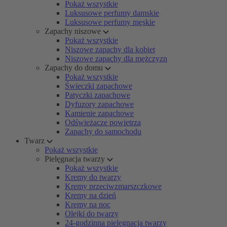
Pokaż wszystkie
Luksusowe perfumy damskie
Luksusowe perfumy męskie
Zapachy niszowe
Pokaż wszystkie
Niszowe zapachy dla kobiet
Niszowe zapachy dla mężczyzn
Zapachy do domu
Pokaż wszystkie
Świeczki zapachowe
Patyczki zapachowe
Dyfuzory zapachowe
Kamienie zapachowe
Odświeżacze powietrza
Zapachy do samochodu
Twarz
Pokaż wszystkie
Pielęgnacja twarzy
Pokaż wszystkie
Kremy do twarzy
Kremy przeciwzmarszczkowe
Kremy na dzień
Kremy na noc
Olejki do twarzy
24-godzinna pielęgnacja twarzy