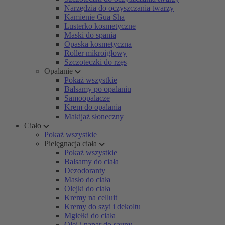
Narzędzia do oczyszczania twarzy
Kamienie Gua Sha
Lusterko kosmetyczne
Maski do spania
Opaska kosmetyczna
Roller mikroigłowy
Szczoteczki do rzęs
Opalanie
Pokaż wszystkie
Balsamy po opalaniu
Samoopalacze
Krem do opalania
Makijaż słoneczny
Ciało
Pokaż wszystkie
Pielęgnacja ciała
Pokaż wszystkie
Balsamy do ciała
Dezodoranty
Masło do ciała
Olejki do ciała
Kremy na celluit
Kremy do szyi i dekoltu
Mgiełki do ciała
Olej i napar do sauny