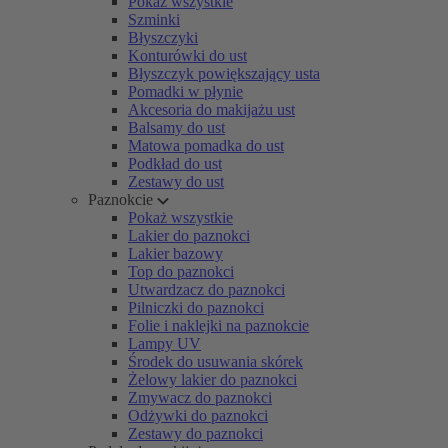
Pokaż wszystkie
Szminki
Błyszczyki
Konturówki do ust
Błyszczyk powiększający usta
Pomadki w płynie
Akcesoria do makijażu ust
Balsamy do ust
Matowa pomadka do ust
Podkład do ust
Zestawy do ust
Paznokcie
Pokaż wszystkie
Lakier do paznokci
Lakier bazowy
Top do paznokci
Utwardzacz do paznokci
Pilniczki do paznokci
Folie i naklejki na paznokcie
Lampy UV
Środek do usuwania skórek
Żelowy lakier do paznokci
Zmywacz do paznokci
Odżywki do paznokci
Zestawy do paznokci