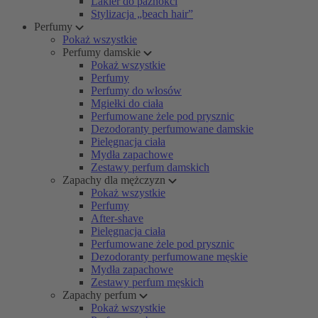
Lakier do paznokci
Stylizacja „beach hair”
Perfumy
Pokaż wszystkie
Perfumy damskie
Pokaż wszystkie
Perfumy
Perfumy do włosów
Mgiełki do ciała
Perfumowane żele pod prysznic
Dezodoranty perfumowane damskie
Pielęgnacja ciała
Mydła zapachowe
Zestawy perfum damskich
Zapachy dla mężczyzn
Pokaż wszystkie
Perfumy
After-shave
Pielęgnacja ciała
Perfumowane żele pod prysznic
Dezodoranty perfumowane męskie
Mydła zapachowe
Zestawy perfum męskich
Zapachy perfum
Pokaż wszystkie