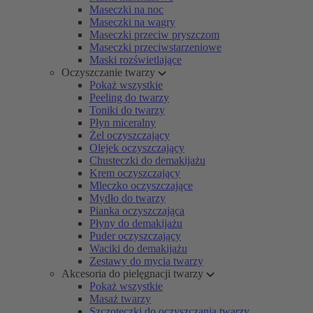
Maseczki na noc
Maseczki na wągry
Maseczki przeciw pryszczom
Maseczki przeciwstarzeniowe
Maski rozświetlające
Oczyszczanie twarzy
Pokaż wszystkie
Peeling do twarzy
Toniki do twarzy
Płyn miceralny
Żel oczyszczający
Olejek oczyszczający
Chusteczki do demakijażu
Krem oczyszczający
Mleczko oczyszczające
Mydło do twarzy
Pianka oczyszczająca
Płyny do demakijażu
Puder oczyszczający
Waciki do demakijażu
Zestawy do mycia twarzy
Akcesoria do pielęgnacji twarzy
Pokaż wszystkie
Masaż twarzy
Szczoteczki do oczyszczania twarzy