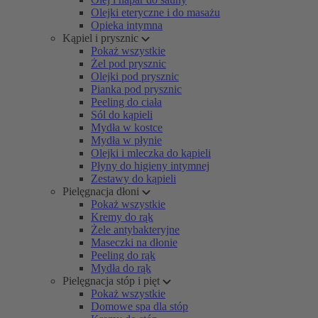
Olejki eteryczne i do masażu
Opieka intymna
Kąpiel i prysznic
Pokaż wszystkie
Żel pod prysznic
Olejki pod prysznic
Pianka pod prysznic
Peeling do ciała
Sól do kąpieli
Mydła w kostce
Mydła w płynie
Olejki i mleczka do kąpieli
Płyny do higieny intymnej
Zestawy do kąpieli
Pielęgnacja dłoni
Pokaż wszystkie
Kremy do rąk
Żele antybakteryjne
Maseczki na dłonie
Peeling do rąk
Mydła do rąk
Pielęgnacja stóp i pięt
Pokaż wszystkie
Domowe spa dla stóp