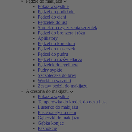
Pędzle do makijażu
Pokaż wszystkie
Pędzel do podkładu
Pędzel do cieni
Pędzelek do ust
Środek do czyszczenia szczotek
Pędzel do bronzera i różu
Aplikatory
Pędzel do korektora
Pędzel do maseczek
Pędzel do pudru
Pędzel do rozświetlacza
Pędzelek do eyelinera
Pudry sypkie
Szczoteczka do brwi
Worki na szczotki
Zestaw pędzli do makijażu
Akcesoria do makijażu
Pokaż wszystkie
Temperówka do kredek do oczu i ust
Lusterko do makijażu
Puste palety do cieni
Gąbeczki do makijażu
Gąbka konjac
Paznokcie