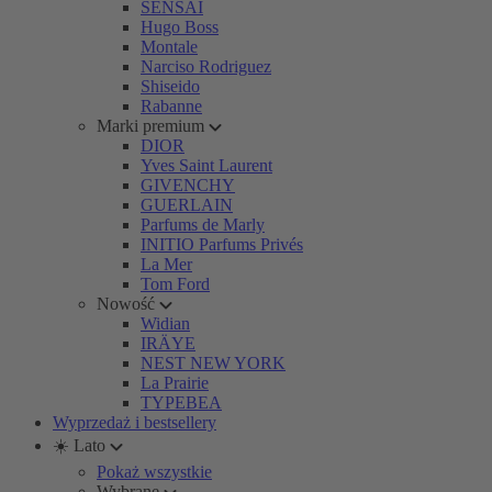
SENSAI
Hugo Boss
Montale
Narciso Rodriguez
Shiseido
Rabanne
Marki premium
DIOR
Yves Saint Laurent
GIVENCHY
GUERLAIN
Parfums de Marly
INITIO Parfums Privés
La Mer
Tom Ford
Nowość
Widian
IRÄYE
NEST NEW YORK
La Prairie
TYPEBEA
Wyprzedaż i bestsellery
☀️ Lato
Pokaż wszystkie
Wybrane