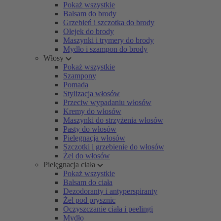
Pokaż wszystkie
Balsam do brody
Grzebień i szczotka do brody
Olejek do brody
Maszynki i trymery do brody
Mydło i szampon do brody
Włosy
Pokaż wszystkie
Szampony
Pomada
Stylizacja włosów
Przeciw wypadaniu włosów
Kremy do włosów
Maszynki do strzyżenia włosów
Pasty do włosów
Pielęgnacja włosów
Szczotki i grzebienie do włosów
Żel do włosów
Pielęgnacja ciała
Pokaż wszystkie
Balsam do ciała
Dezodoranty i antyperspiranty
Żel pod prysznic
Oczyszczanie ciała i peelingi
Mydło