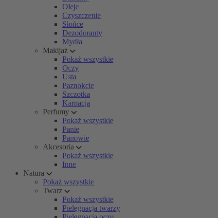
Oleje
Czyszczenie
Słońce
Dezodoranty
Mydła
Makijaż
Pokaż wszystkie
Oczy
Usta
Paznokcie
Szczotka
Karnacja
Perfumy
Pokaż wszystkie
Panie
Panowie
Akcesoria
Pokaż wszystkie
Inne
Natura
Pokaż wszystkie
Twarz
Pokaż wszystkie
Pielęgnacja twarzy
Pielęgnacja oczu