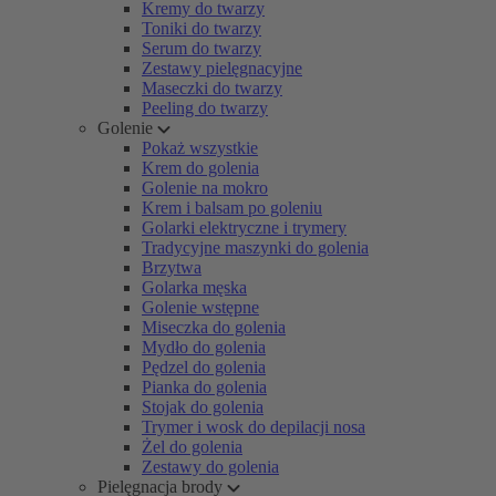
Kremy do twarzy
Toniki do twarzy
Serum do twarzy
Zestawy pielęgnacyjne
Maseczki do twarzy
Peeling do twarzy
Golenie
Pokaż wszystkie
Krem do golenia
Golenie na mokro
Krem i balsam po goleniu
Golarki elektryczne i trymery
Tradycyjne maszynki do golenia
Brzytwa
Golarka męska
Golenie wstępne
Miseczka do golenia
Mydło do golenia
Pędzel do golenia
Pianka do golenia
Stojak do golenia
Trymer i wosk do depilacji nosa
Żel do golenia
Zestawy do golenia
Pielęgnacja brody