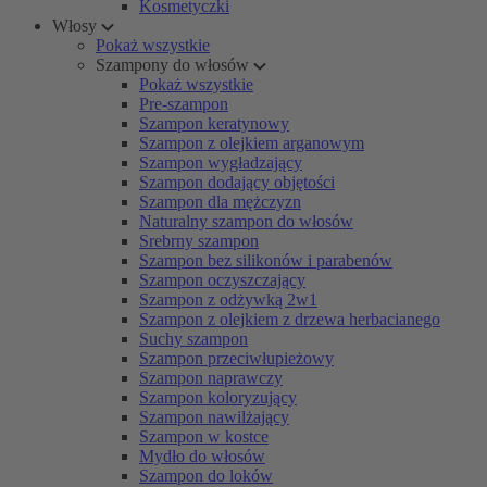
Kosmetyczki
Włosy
Pokaż wszystkie
Szampony do włosów
Pokaż wszystkie
Pre-szampon
Szampon keratynowy
Szampon z olejkiem arganowym
Szampon wygładzający
Szampon dodający objętości
Szampon dla mężczyzn
Naturalny szampon do włosów
Srebrny szampon
Szampon bez silikonów i parabenów
Szampon oczyszczający
Szampon z odżywką 2w1
Szampon z olejkiem z drzewa herbacianego
Suchy szampon
Szampon przeciwłupieżowy
Szampon naprawczy
Szampon koloryzujący
Szampon nawilżający
Szampon w kostce
Mydło do włosów
Szampon do loków