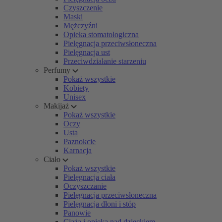
Czyszczenie
Maski
Mężczyźni
Opieka stomatologiczna
Pielęgnacja przeciwsłoneczna
Pielęgnacja ust
Przeciwdziałanie starzeniu
Perfumy
Pokaż wszystkie
Kobiety
Unisex
Makijaż
Pokaż wszystkie
Oczy
Usta
Paznokcie
Karnacja
Ciało
Pokaż wszystkie
Pielęgnacja ciała
Oczyszczanie
Pielęgnacja przeciwsłoneczna
Pielęgnacja dłoni i stóp
Panowie
Ciąża i opieka nad dzieckiem