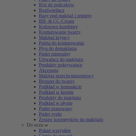
Róż do policzków
Rozświetlacz
Bazy pod makijaż i primery
BB- & CC-Cream
Kolorowe korektory
Konturowanie twarzy
Makijaż kryjący
Paleta do konturowania
Płyn do demakijażu
Puder mineralny
Utrwalacz do makijażu
Produkty pokrywające
Akcesoria
Makijaż przeciwstarzeniowy
Bronzer do twarzy
Podkład w kompakcie
Podkład w kremie
Produkty do makijażu
Podkład w płynie
Puder prasowany
Puder sypki
Zestaw kosmetyków do makijażu
Do oczu
Pokaż wszystkie
Cienie do powiek