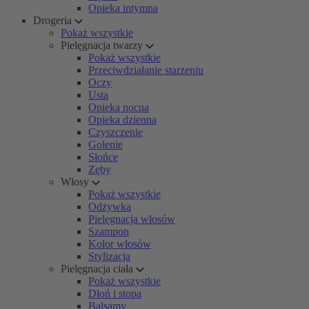
Opieka intymna
Drogeria
Pokaż wszystkie
Pielęgnacja twarzy
Pokaż wszystkie
Przeciwdziałanie starzeniu
Oczy
Usta
Opieka nocna
Opieka dzienna
Czyszczenie
Golenie
Słońce
Zęby
Włosy
Pokaż wszystkie
Odżywka
Pielęgnacja włosów
Szampon
Kolor włosów
Stylizacja
Pielęgnacja ciała
Pokaż wszystkie
Dłoń i stopa
Balsamy