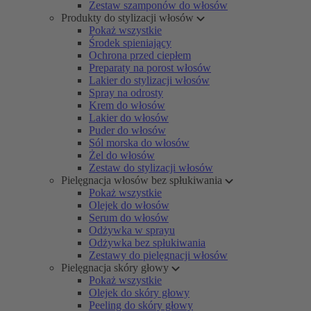
Zestaw szamponów do włosów
Produkty do stylizacji włosów
Pokaż wszystkie
Środek spieniający
Ochrona przed ciepłem
Preparaty na porost włosów
Lakier do stylizacji włosów
Spray na odrosty
Krem do włosów
Lakier do włosów
Puder do włosów
Sól morska do włosów
Żel do włosów
Zestaw do stylizacji włosów
Pielęgnacja włosów bez spłukiwania
Pokaż wszystkie
Olejek do włosów
Serum do włosów
Odżywka w sprayu
Odżywka bez spłukiwania
Zestawy do pielęgnacji włosów
Pielęgnacja skóry głowy
Pokaż wszystkie
Olejek do skóry głowy
Peeling do skóry głowy