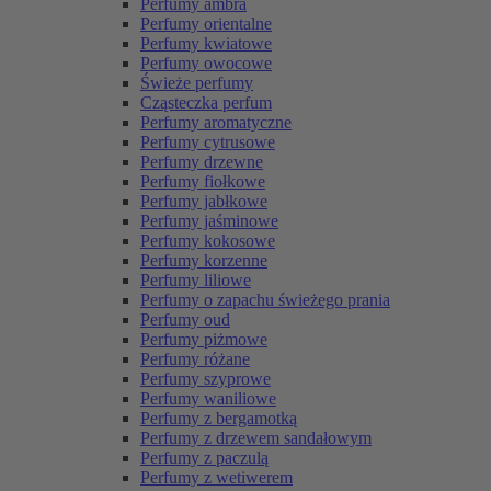
Perfumy ambra
Perfumy orientalne
Perfumy kwiatowe
Perfumy owocowe
Świeże perfumy
Cząsteczka perfum
Perfumy aromatyczne
Perfumy cytrusowe
Perfumy drzewne
Perfumy fiołkowe
Perfumy jabłkowe
Perfumy jaśminowe
Perfumy kokosowe
Perfumy korzenne
Perfumy liliowe
Perfumy o zapachu świeżego prania
Perfumy oud
Perfumy piżmowe
Perfumy różane
Perfumy szyprowe
Perfumy waniliowe
Perfumy z bergamotką
Perfumy z drzewem sandałowym
Perfumy z paczulą
Perfumy z wetiwerem