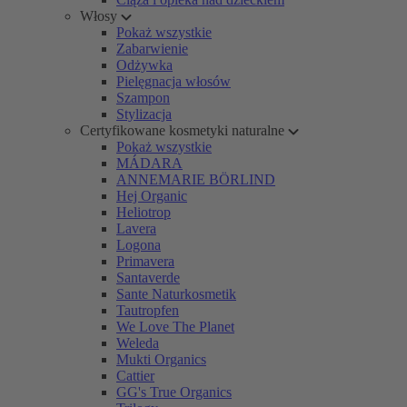
Włosy
Pokaż wszystkie
Zabarwienie
Odżywka
Pielęgnacja włosów
Szampon
Stylizacja
Certyfikowane kosmetyki naturalne
Pokaż wszystkie
MÁDARA
ANNEMARIE BÖRLIND
Hej Organic
Heliotrop
Lavera
Logona
Primavera
Santaverde
Sante Naturkosmetik
Tautropfen
We Love The Planet
Weleda
Mukti Organics
Cattier
GG's True Organics