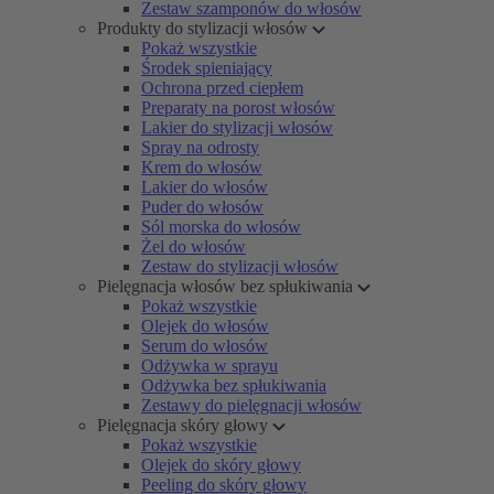
Zestaw szamponów do włosów
Produkty do stylizacji włosów
Pokaż wszystkie
Środek spieniający
Ochrona przed ciepłem
Preparaty na porost włosów
Lakier do stylizacji włosów
Spray na odrosty
Krem do włosów
Lakier do włosów
Puder do włosów
Sól morska do włosów
Żel do włosów
Zestaw do stylizacji włosów
Pielęgnacja włosów bez spłukiwania
Pokaż wszystkie
Olejek do włosów
Serum do włosów
Odżywka w sprayu
Odżywka bez spłukiwania
Zestawy do pielęgnacji włosów
Pielęgnacja skóry głowy
Pokaż wszystkie
Olejek do skóry głowy
Peeling do skóry głowy