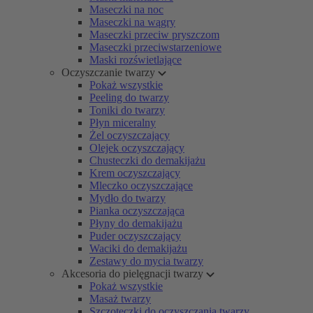
Maseczki na noc
Maseczki na wągry
Maseczki przeciw pryszczom
Maseczki przeciwstarzeniowe
Maski rozświetlające
Oczyszczanie twarzy
Pokaż wszystkie
Peeling do twarzy
Toniki do twarzy
Płyn miceralny
Żel oczyszczający
Olejek oczyszczający
Chusteczki do demakijażu
Krem oczyszczający
Mleczko oczyszczające
Mydło do twarzy
Pianka oczyszczająca
Płyny do demakijażu
Puder oczyszczający
Waciki do demakijażu
Zestawy do mycia twarzy
Akcesoria do pielęgnacji twarzy
Pokaż wszystkie
Masaż twarzy
Szczoteczki do oczyszczania twarzy