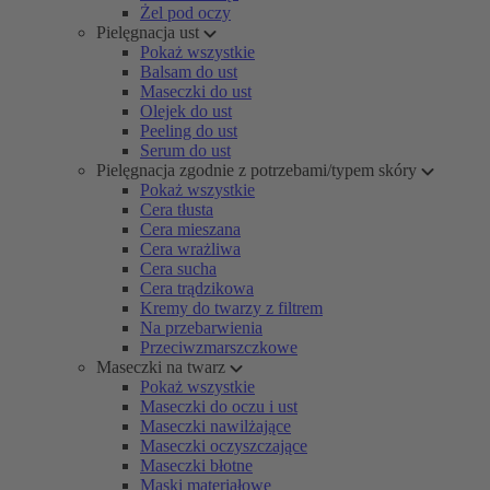
Żel pod oczy
Pielęgnacja ust
Pokaż wszystkie
Balsam do ust
Maseczki do ust
Olejek do ust
Peeling do ust
Serum do ust
Pielęgnacja zgodnie z potrzebami/typem skóry
Pokaż wszystkie
Cera tłusta
Cera mieszana
Cera wrażliwa
Cera sucha
Cera trądzikowa
Kremy do twarzy z filtrem
Na przebarwienia
Przeciwzmarszczkowe
Maseczki na twarz
Pokaż wszystkie
Maseczki do oczu i ust
Maseczki nawilżające
Maseczki oczyszczające
Maseczki błotne
Maski materiałowe