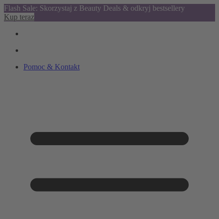
Flash Sale: Skorzystaj z Beauty Deals & odkryj bestsellery
Kup teraz
Pomoc & Kontakt