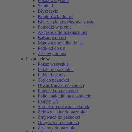
Pokaż wszystkie
Szminki
Błyszczyki
Konturówki do ust
Błyszczyk powiększający usta
Pomadki w płynie
Akcesoria do makijażu ust
Balsamy do ust
Matowa pomadka do ust
Podkład do ust
Zestawy do ust
Paznokcie
Pokaż wszystkie
Lakier do paznokci
Lakier bazowy
Top do paznokci
Utwardzacz do paznokci
Pilniczki do paznokci
Folie i naklejki na paznokcie
Lampy UV
Środek do usuwania skórek
Żelowy lakier do paznokci
Zmywacz do paznokci
Odżywki do paznokci
Zestawy do paznokci