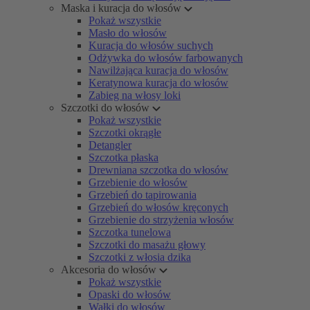
Maska i kuracja do włosów
Pokaż wszystkie
Masło do włosów
Kuracja do włosów suchych
Odżywka do włosów farbowanych
Nawilżająca kuracja do włosów
Keratynowa kuracja do włosów
Zabieg na włosy loki
Szczotki do włosów
Pokaż wszystkie
Szczotki okrągłe
Detangler
Szczotka płaska
Drewniana szczotka do włosów
Grzebienie do włosów
Grzebień do tapirowania
Grzebień do włosów kręconych
Grzebienie do strzyżenia włosów
Szczotka tunelowa
Szczotki do masażu głowy
Szczotki z włosia dzika
Akcesoria do włosów
Pokaż wszystkie
Opaski do włosów
Wałki do włosów