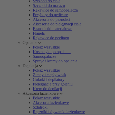
Szczotki do ciała
Szczotki do masażu
Rękawice do samoopalacza
Przybory do pedicure
Akcesoria do paznokci
Akcesoria do pielęgnacji ciała
Bransoletki materiałowe
Flanela
Rękawice do peelingu
Opalanie
Pokaż wszystkie
Kosmetyki po opalaniu
Samoopalacze
Spraye i kremy do opalania
Depilacja
Pokaż wszystkie
Zimny i ciepły wosk
Golarki i depilatory
Pielęgnacja przy goleniu
Krem do depilacji
Akcesoria łazienkowe
Pokaż wszystkie
Akcesoria łazienkowe
Szlafroki
Ręczniki i dywaniki łazienkowe