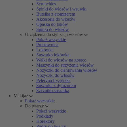
Scrunchies
Spinki do włosów i wsuwki
Butelka z atomizerem
Akcesoria do włosów
Opaska do loków
Spinki do włosów
Urządzenia do stylizacji włosów
Pokaż wszystkie
Prostownica
Lokówka
Suszarko lokówka
Wałki do włosów na gorąco
Maszynki do strzyżenia włosów
Nożyczki do cieniowania włosów
Nożyczki do włosów
Peleryna fryzjerska
Suszarka z dyfuzorem
Szczotko suszarka
Makijaż
Pokaż wszystkie
Do twarzy
Pokaż wszystkie
Podkłady
Korektory
Pudry do twarzy