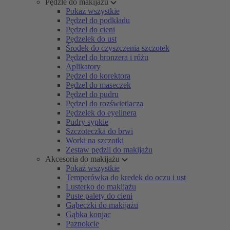
Pędzle do makijażu
Pokaż wszystkie
Pędzel do podkładu
Pędzel do cieni
Pędzelek do ust
Środek do czyszczenia szczotek
Pędzel do bronzera i różu
Aplikatory
Pędzel do korektora
Pędzel do maseczek
Pędzel do pudru
Pędzel do rozświetlacza
Pędzelek do eyelinera
Pudry sypkie
Szczoteczka do brwi
Worki na szczotki
Zestaw pędzli do makijażu
Akcesoria do makijażu
Pokaż wszystkie
Temperówka do kredek do oczu i ust
Lusterko do makijażu
Puste palety do cieni
Gąbeczki do makijażu
Gąbka konjac
Paznokcie