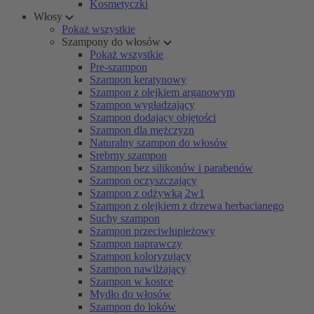
Kosmetyczki
Włosy
Pokaż wszystkie
Szampony do włosów
Pokaż wszystkie
Pre-szampon
Szampon keratynowy
Szampon z olejkiem arganowym
Szampon wygładzający
Szampon dodający objętości
Szampon dla mężczyzn
Naturalny szampon do włosów
Srebrny szampon
Szampon bez silikonów i parabenów
Szampon oczyszczający
Szampon z odżywką 2w1
Szampon z olejkiem z drzewa herbacianego
Suchy szampon
Szampon przeciwłupieżowy
Szampon naprawczy
Szampon koloryzujący
Szampon nawilżający
Szampon w kostce
Mydło do włosów
Szampon do loków