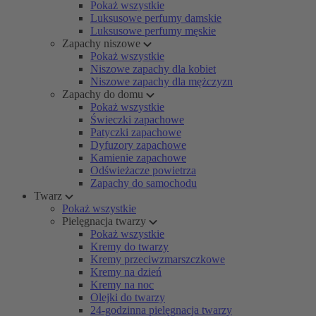
Pokaż wszystkie
Luksusowe perfumy damskie
Luksusowe perfumy męskie
Zapachy niszowe
Pokaż wszystkie
Niszowe zapachy dla kobiet
Niszowe zapachy dla mężczyzn
Zapachy do domu
Pokaż wszystkie
Świeczki zapachowe
Patyczki zapachowe
Dyfuzory zapachowe
Kamienie zapachowe
Odświeżacze powietrza
Zapachy do samochodu
Twarz
Pokaż wszystkie
Pielęgnacja twarzy
Pokaż wszystkie
Kremy do twarzy
Kremy przeciwzmarszczkowe
Kremy na dzień
Kremy na noc
Olejki do twarzy
24-godzinna pielęgnacja twarzy