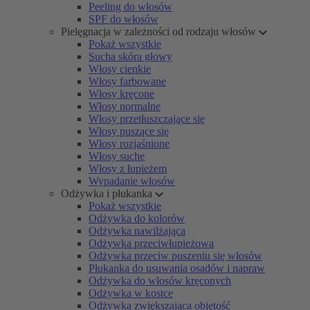
Peeling do włosów
SPF do włosów
Pielęgnacja w zależności od rodzaju włosów
Pokaż wszystkie
Sucha skóra głowy
Włosy cienkie
Włosy farbowane
Włosy kręcone
Włosy normalne
Włosy przetłuszczające się
Włosy puszące się
Włosy rozjaśnione
Włosy suche
Włosy z łupieżem
Wypadanie włosów
Odżywka i płukanka
Pokaż wszystkie
Odżywka do kolorów
Odżywka nawilżająca
Odżywka przeciwłupieżowa
Odżywka przeciw puszeniu się włosów
Płukanka do usuwania osadów i napraw
Odżywka do włosów kręconych
Odżywka w kostce
Odżywka zwiększająca objętość