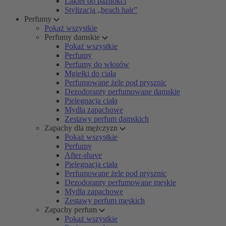
Lakier do paznokci
Stylizacja „beach hair”
Perfumy
Pokaż wszystkie
Perfumy damskie
Pokaż wszystkie
Perfumy
Perfumy do włosów
Mgiełki do ciała
Perfumowane żele pod prysznic
Dezodoranty perfumowane damskie
Pielęgnacja ciała
Mydła zapachowe
Zestawy perfum damskich
Zapachy dla mężczyzn
Pokaż wszystkie
Perfumy
After-shave
Pielęgnacja ciała
Perfumowane żele pod prysznic
Dezodoranty perfumowane męskie
Mydła zapachowe
Zestawy perfum męskich
Zapachy perfum
Pokaż wszystkie