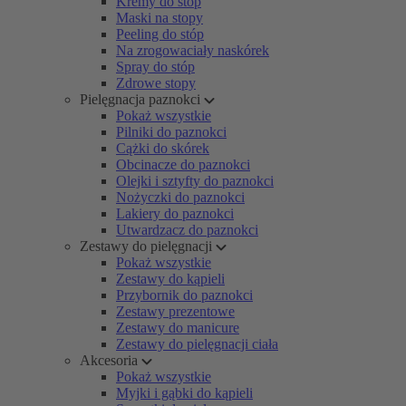
Kremy do stóp
Maski na stopy
Peeling do stóp
Na zrogowaciały naskórek
Spray do stóp
Zdrowe stopy
Pielęgnacja paznokci
Pokaż wszystkie
Pilniki do paznokci
Cążki do skórek
Obcinacze do paznokci
Olejki i sztyfty do paznokci
Nożyczki do paznokci
Lakiery do paznokci
Utwardzacz do paznokci
Zestawy do pielęgnacji
Pokaż wszystkie
Zestawy do kąpieli
Przybornik do paznokci
Zestawy prezentowe
Zestawy do manicure
Zestawy do pielęgnacji ciała
Akcesoria
Pokaż wszystkie
Myjki i gąbki do kąpieli