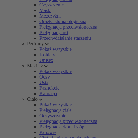
Czyszczenie
Maski
Mężczyźni
Opieka stomatologiczna
Pielęgnacja przeciwsłoneczna
Pielęgnacja ust
Przeciwdziałanie starzeniu
Perfumy
Pokaż wszystkie
Kobiety
Unisex
Makijaż
Pokaż wszystkie
Oczy
Usta
Paznokcie
Karnacja
Ciało
Pokaż wszystkie
Pielęgnacja ciała
Oczyszczanie
Pielęgnacja przeciwsłoneczna
Pielęgnacja dłoni i stóp
Panowie
Ciąża i opieka nad dzieckiem