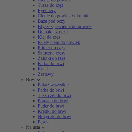
Tusze do rzęs
Eyelinery
Cienie do powiek w kremie
Baza pod oczy
Błyszczące cienie do powiek
Demakijaż oczu
Klej do rzęs
Palety cieni do powiek
Primer do rzęs
Sztuczne rzęsy
Zalotki do rzęs
Farba do brwi
Kajal
Zestawy
Brwi
Pokaż wszystkie
Farba do brwi
Tusz i żel do brwi
Pomada do brwi
Puder do brwi
Kredki do brwi
Nożyczki do brwi
Pęseta
Na usta