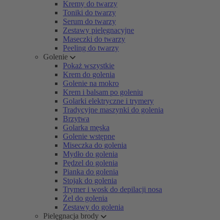
Kremy do twarzy
Toniki do twarzy
Serum do twarzy
Zestawy pielęgnacyjne
Maseczki do twarzy
Peeling do twarzy
Golenie
Pokaż wszystkie
Krem do golenia
Golenie na mokro
Krem i balsam po goleniu
Golarki elektryczne i trymery
Tradycyjne maszynki do golenia
Brzytwa
Golarka męska
Golenie wstępne
Miseczka do golenia
Mydło do golenia
Pędzel do golenia
Pianka do golenia
Stojak do golenia
Trymer i wosk do depilacji nosa
Żel do golenia
Zestawy do golenia
Pielęgnacja brody