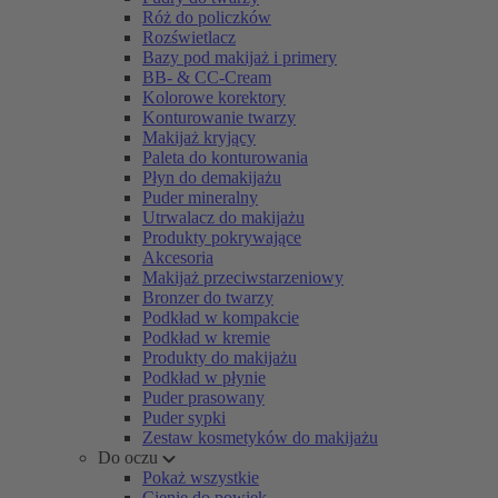
Róż do policzków
Rozświetlacz
Bazy pod makijaż i primery
BB- & CC-Cream
Kolorowe korektory
Konturowanie twarzy
Makijaż kryjący
Paleta do konturowania
Płyn do demakijażu
Puder mineralny
Utrwalacz do makijażu
Produkty pokrywające
Akcesoria
Makijaż przeciwstarzeniowy
Bronzer do twarzy
Podkład w kompakcie
Podkład w kremie
Produkty do makijażu
Podkład w płynie
Puder prasowany
Puder sypki
Zestaw kosmetyków do makijażu
Do oczu
Pokaż wszystkie
Cienie do powiek