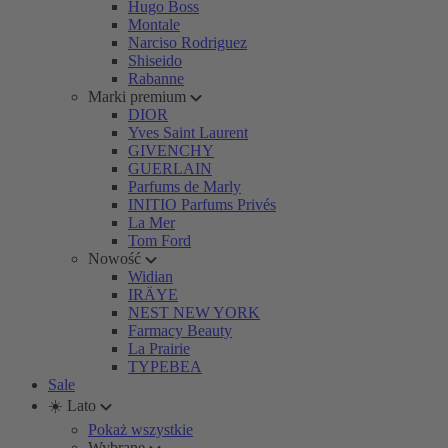
Hugo Boss
Montale
Narciso Rodriguez
Shiseido
Rabanne
Marki premium
DIOR
Yves Saint Laurent
GIVENCHY
GUERLAIN
Parfums de Marly
INITIO Parfums Privés
La Mer
Tom Ford
Nowość
Widian
IRÄYE
NEST NEW YORK
Farmacy Beauty
La Prairie
TYPEBEA
Sale
☀️ Lato
Pokaż wszystkie
Wybrane