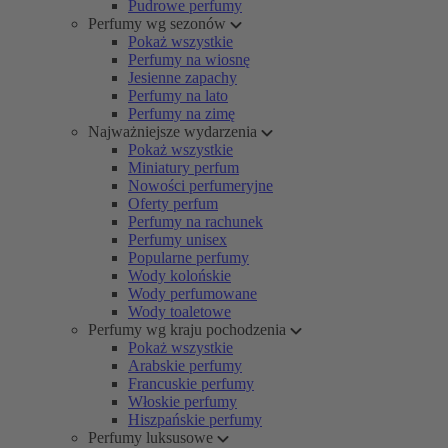
Pudrowe perfumy
Perfumy wg sezonów
Pokaż wszystkie
Perfumy na wiosnę
Jesienne zapachy
Perfumy na lato
Perfumy na zimę
Najważniejsze wydarzenia
Pokaż wszystkie
Miniatury perfum
Nowości perfumeryjne
Oferty perfum
Perfumy na rachunek
Perfumy unisex
Popularne perfumy
Wody kolońskie
Wody perfumowane
Wody toaletowe
Perfumy wg kraju pochodzenia
Pokaż wszystkie
Arabskie perfumy
Francuskie perfumy
Włoskie perfumy
Hiszpańskie perfumy
Perfumy luksusowe