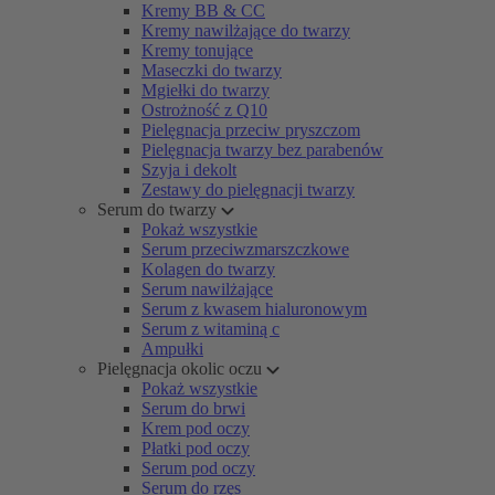
Kremy BB & CC
Kremy nawilżające do twarzy
Kremy tonujące
Maseczki do twarzy
Mgiełki do twarzy
Ostrożność z Q10
Pielęgnacja przeciw pryszczom
Pielęgnacja twarzy bez parabenów
Szyja i dekolt
Zestawy do pielęgnacji twarzy
Serum do twarzy
Pokaż wszystkie
Serum przeciwzmarszczkowe
Kolagen do twarzy
Serum nawilżające
Serum z kwasem hialuronowym
Serum z witaminą c
Ampułki
Pielęgnacja okolic oczu
Pokaż wszystkie
Serum do brwi
Krem pod oczy
Płatki pod oczy
Serum pod oczy
Serum do rzęs