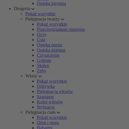
Opieka intymna
Drogeria
Pokaż wszystkie
Pielęgnacja twarzy
Pokaż wszystkie
Przeciwdziałanie starzeniu
Oczy
Usta
Opieka nocna
Opieka dzienna
Czyszczenie
Golenie
Słońce
Zęby
Włosy
Pokaż wszystkie
Odżywka
Pielęgnacja włosów
Szampon
Kolor włosów
Stylizacja
Pielęgnacja ciała
Pokaż wszystkie
Dłoń i stopa
Balsamy