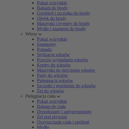
Pokaż wszystkie
Balsam do brody
Grzebień i szczotka do brody
Olejek do brody
Maszynki i trymery do brody
Mydło i szampon do brody
Włosy
Pokaż wszystkie
Szampony
Pomada
Stylizacja włosów
Przeciw wypadaniu włosów
Kremy do włosów
Maszynki do strzyżenia włosów
Pasty do włosów
Pielęgnacja włosów
Szczotki i grzebienie do włosów
Żel do włosów
Pielęgnacja ciała
Pokaż wszystkie
Balsam do ciała
Dezodoranty i antyperspiranty
Żel pod prysznic
Oczyszczanie ciała i peelingi
Mydło