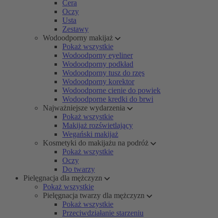
Cera
Oczy
Usta
Zestawy
Wodoodporny makijaż
Pokaż wszystkie
Wodoodporny eyeliner
Wodoodporny podkład
Wodoodporny tusz do rzęs
Wodoodporny korektor
Wodoodporne cienie do powiek
Wodoodporne kredki do brwi
Najważniejsze wydarzenia
Pokaż wszystkie
Makijaż rozświetlający
Wegański makijaż
Kosmetyki do makijażu na podróż
Pokaż wszystkie
Oczy
Do twarzy
Pielęgnacja dla mężczyzn
Pokaż wszystkie
Pielęgnacja twarzy dla mężczyzn
Pokaż wszystkie
Przeciwdziałanie starzeniu