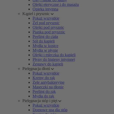
Olejki eteryczne i do masażu
Opieka intymna
Kąpiel i prysznic
Pokaż wszystkie
Żel pod prysznic
Olejki pod prysznic
Pianka pod prysznic
Peeling do ciała
Sól do kąpieli
Mydła w kostce
Mydła w płynie
Olejki i mleczka do kąpieli
Płyny do higieny intymnej
Zestawy do kąpieli
Pielęgnacja dłoni
Pokaż wszystkie
Kremy do rąk
Żele antybakteryjne
Maseczki na dłonie
Peeling do rąk
Mydła do rąk
Pielęgnacja stóp i pięt
Pokaż wszystkie
Domowe spa dla stóp