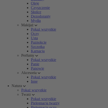
Oleje
Czyszczenie
Słońce
Dezodoranty
Mydła
Makijaż
Pokaż wszystkie
Oczy
Usta
Paznokcie
Szczotka
Karnacja
Perfumy
Pokaż wszystkie
Panie
Panowie
Akcesoria
Pokaż wszystkie
Inne
Natura
Pokaż wszystkie
Twarz
Pokaż wszystkie
Pielęgnacja twarzy
Pielęgnacja oczu