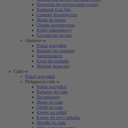
Narzędzia do oczyszczania twarzy
Kamienie Gua Sha
Lusterko kosmetyczne
Maski do spania
Opaska kosmetyczna
Roller mikroigłowy
Szczoteczki do rzęs
Opalanie
Pokaż wszystkie
Balsamy po opalaniu
Samoopalacze
Krem do opalania
Makijaż słoneczny
Ciało
Pokaż wszystkie
Pielęgnacja ciała
Pokaż wszystkie
Balsamy do ciała
Dezodoranty
Masło do ciała
Olejki do ciała
Kremy na celluit
Kremy do szyi i dekoltu
Mgiełki do ciała
Olej i napar do sauny