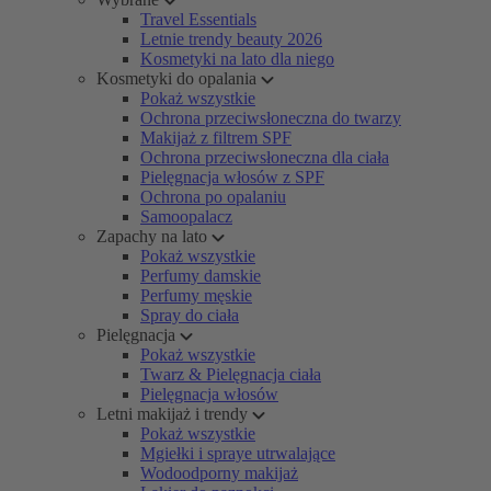
Travel Essentials
Letnie trendy beauty 2026
Kosmetyki na lato dla niego
Kosmetyki do opalania
Pokaż wszystkie
Ochrona przeciwsłoneczna do twarzy
Makijaż z filtrem SPF
Ochrona przeciwsłoneczna dla ciała
Pielęgnacja włosów z SPF
Ochrona po opalaniu
Samoopalacz
Zapachy na lato
Pokaż wszystkie
Perfumy damskie
Perfumy męskie
Spray do ciała
Pielęgnacja
Pokaż wszystkie
Twarz & Pielęgnacja ciała
Pielęgnacja włosów
Letni makijaż i trendy
Pokaż wszystkie
Mgiełki i spraye utrwalające
Wodoodporny makijaż