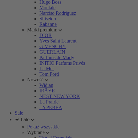
Hugo Boss
Montale
Narciso Rodriguez
Shiseido
Rabanne
Marki premium
DIOR
Yves Saint Laurent
GIVENCHY
GUERLAIN
Parfums de Marly
INITIO Parfums Privés
La Mer
Tom Ford
Nowość
Widian
IRÄYE
NEST NEW YORK
La Prairie
TYPEBEA
Sale
☀️ Lato
Pokaż wszystkie
Wybrane
Travel Essentials