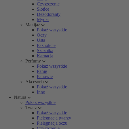
Czyszczenie
Słońce
Dezodoranty
Mydła
Makijaż
Pokaż wszystkie
Oczy
Usta
Paznokcie
Szczotka
Karnacja
Perfumy
Pokaż wszystkie
Panie
Panowie
Akcesoria
Pokaż wszystkie
Inne
Natura
Pokaż wszystkie
Twarz
Pokaż wszystkie
Pielęgnacja twarzy
Pielęgnacja oczu
Czyszczenie