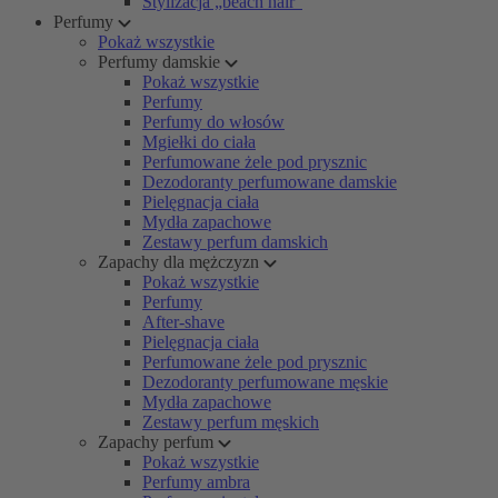
Stylizacja „beach hair”
Perfumy
Pokaż wszystkie
Perfumy damskie
Pokaż wszystkie
Perfumy
Perfumy do włosów
Mgiełki do ciała
Perfumowane żele pod prysznic
Dezodoranty perfumowane damskie
Pielęgnacja ciała
Mydła zapachowe
Zestawy perfum damskich
Zapachy dla mężczyzn
Pokaż wszystkie
Perfumy
After-shave
Pielęgnacja ciała
Perfumowane żele pod prysznic
Dezodoranty perfumowane męskie
Mydła zapachowe
Zestawy perfum męskich
Zapachy perfum
Pokaż wszystkie
Perfumy ambra