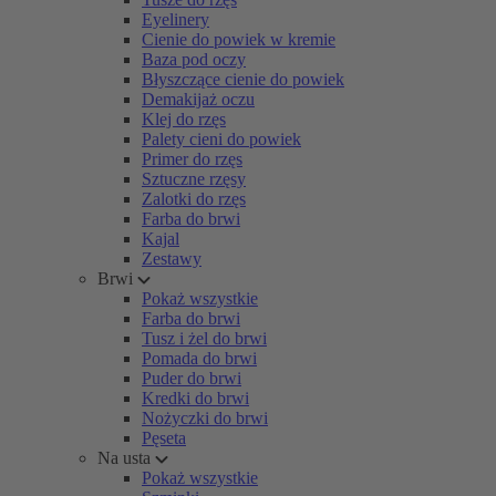
Eyelinery
Cienie do powiek w kremie
Baza pod oczy
Błyszczące cienie do powiek
Demakijaż oczu
Klej do rzęs
Palety cieni do powiek
Primer do rzęs
Sztuczne rzęsy
Zalotki do rzęs
Farba do brwi
Kajal
Zestawy
Brwi
Pokaż wszystkie
Farba do brwi
Tusz i żel do brwi
Pomada do brwi
Puder do brwi
Kredki do brwi
Nożyczki do brwi
Pęseta
Na usta
Pokaż wszystkie