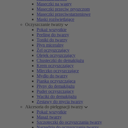
Maseczki na wągry
Maseczki przeciw pryszczom
Maseczki przeciwstarzeniowe
Maski rozświetlające
Oczyszczanie twarzy
Pokaż wszystkie
Peeling do twarzy
Toniki do twarzy
Płyn miceralny
Żel oczyszczający
Olejek oczyszczający
Chusteczki do demakijażu
Krem oczyszczający
Mleczko oczyszczające
Mydło do twarzy
Pianka oczyszczająca
Płyny do demakijażu
Puder oczyszczający
Waciki do demakijażu
Zestawy do mycia twarzy
Akcesoria do pielęgnacji twarzy
Pokaż wszystkie
Masaż twarzy
Szczoteczki do oczyszczania twarzy
Narzędzia do oczyszczania twarzy