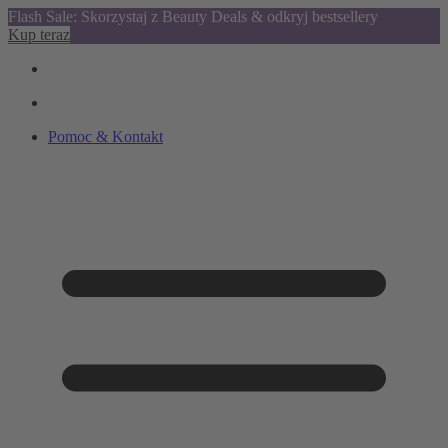
Flash Sale: Skorzystaj z Beauty Deals & odkryj bestsellery
Kup teraz
Pomoc & Kontakt