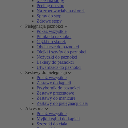
Maski na stopy
Peeling do stóp
Na zrogowaciały naskórek
Spray do stóp
Zdrowe stopy
Pielęgnacja paznokci
Pokaż wszystkie
Pilniki do paznokci
Cążki do skórek
Obcinacze do paznokci
Olejki i sztyfty do paznokci
Nożyczki do paznokci
Lakiery do paznokci
Utwardzacz do paznokci
Zestawy do pielęgnacji
Pokaż wszystkie
Zestawy do kąpieli
Przybornik do paznokci
Zestawy prezentowe
Zestawy do manicure
Zestawy do pielęgnacji ciała
Akcesoria
Pokaż wszystkie
Myjki i gąbki do kąpieli
Szczotki do ciała