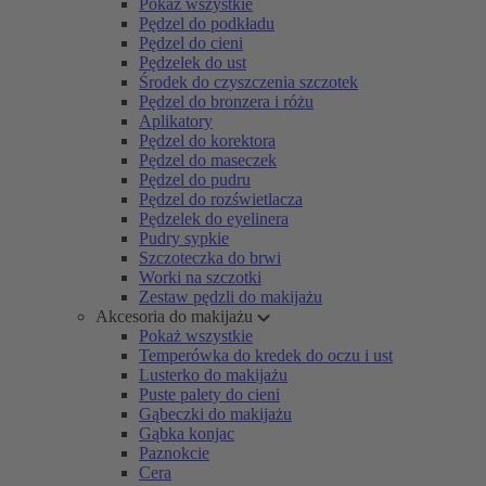
Pokaż wszystkie
Pędzel do podkładu
Pędzel do cieni
Pędzelek do ust
Środek do czyszczenia szczotek
Pędzel do bronzera i różu
Aplikatory
Pędzel do korektora
Pędzel do maseczek
Pędzel do pudru
Pędzel do rozświetlacza
Pędzelek do eyelinera
Pudry sypkie
Szczoteczka do brwi
Worki na szczotki
Zestaw pędzli do makijażu
Akcesoria do makijażu
Pokaż wszystkie
Temperówka do kredek do oczu i ust
Lusterko do makijażu
Puste palety do cieni
Gąbeczki do makijażu
Gąbka konjac
Paznokcie
Cera