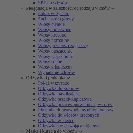
SPF do włosów
Pielęgnacja w zależności od rodzaju włosów
Pokaż wszystkie
Sucha skóra głowy
Włosy cienkie
Włosy farbowane
Włosy kręcone
Włosy normalne
Włosy przetłuszczające się
Włosy puszące się
Włosy rozjaśnione
Włosy suche
Włosy z łupieżem
Wypadanie włosów
Odżywka i płukanka
Pokaż wszystkie
Odżywka do kolorów
Odżywka nawilżająca
Odżywka przeciwłupieżowa
Odżywka przeciw puszeniu się włosów
Płukanka do usuwania osadów i napraw
Odżywka do włosów kręconych
Odżywka w kostce
Odżywka zwiększająca objętość
Maska i kuracja do włosów