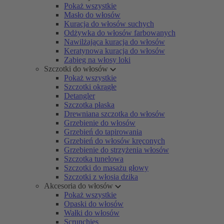
Pokaż wszystkie
Masło do włosów
Kuracja do włosów suchych
Odżywka do włosów farbowanych
Nawilżająca kuracja do włosów
Keratynowa kuracja do włosów
Zabieg na włosy loki
Szczotki do włosów
Pokaż wszystkie
Szczotki okrągłe
Detangler
Szczotka płaska
Drewniana szczotka do włosów
Grzebienie do włosów
Grzebień do tapirowania
Grzebień do włosów kręconych
Grzebienie do strzyżenia włosów
Szczotka tunelowa
Szczotki do masażu głowy
Szczotki z włosia dzika
Akcesoria do włosów
Pokaż wszystkie
Opaski do włosów
Wałki do włosów
Scrunchies