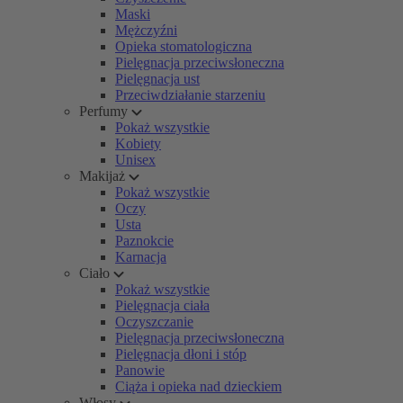
Maski
Mężczyźni
Opieka stomatologiczna
Pielęgnacja przeciwsłoneczna
Pielęgnacja ust
Przeciwdziałanie starzeniu
Perfumy
Pokaż wszystkie
Kobiety
Unisex
Makijaż
Pokaż wszystkie
Oczy
Usta
Paznokcie
Karnacja
Ciało
Pokaż wszystkie
Pielęgnacja ciała
Oczyszczanie
Pielęgnacja przeciwsłoneczna
Pielęgnacja dłoni i stóp
Panowie
Ciąża i opieka nad dzieckiem
Włosy