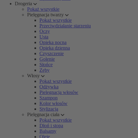
Drogeria
Pokaż wszystkie
Pielęgnacja twarzy
Pokaż wszystkie
Przeciwdziałanie starzeniu
Oczy
Usta
Opieka nocna
Opieka dzienna
Czyszczenie
Golenie
Słońce
Zęby
Włosy
Pokaż wszystkie
Odżywka
Pielęgnacja włosów
Szampon
Kolor włosów
Stylizacja
Pielęgnacja ciała
Pokaż wszystkie
Dłoń i stopa
Balsamy
Oleje