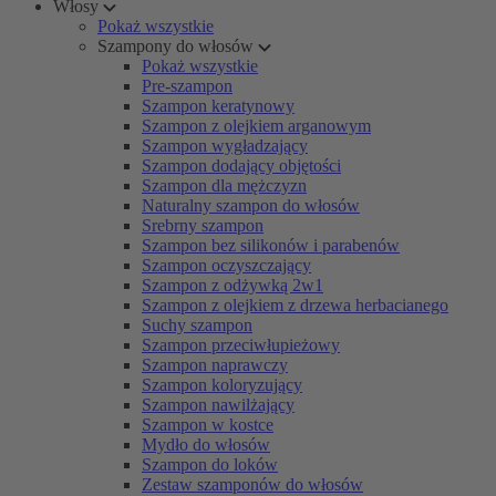
Włosy
Pokaż wszystkie
Szampony do włosów
Pokaż wszystkie
Pre-szampon
Szampon keratynowy
Szampon z olejkiem arganowym
Szampon wygładzający
Szampon dodający objętości
Szampon dla mężczyzn
Naturalny szampon do włosów
Srebrny szampon
Szampon bez silikonów i parabenów
Szampon oczyszczający
Szampon z odżywką 2w1
Szampon z olejkiem z drzewa herbacianego
Suchy szampon
Szampon przeciwłupieżowy
Szampon naprawczy
Szampon koloryzujący
Szampon nawilżający
Szampon w kostce
Mydło do włosów
Szampon do loków
Zestaw szamponów do włosów