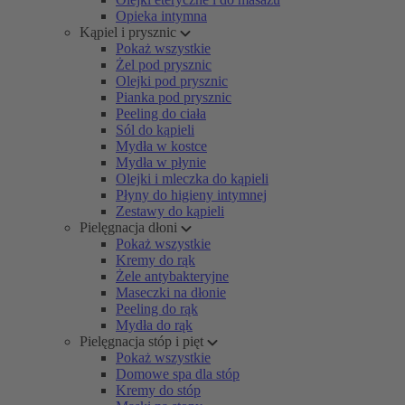
Opieka intymna
Kąpiel i prysznic
Pokaż wszystkie
Żel pod prysznic
Olejki pod prysznic
Pianka pod prysznic
Peeling do ciała
Sól do kąpieli
Mydła w kostce
Mydła w płynie
Olejki i mleczka do kąpieli
Płyny do higieny intymnej
Zestawy do kąpieli
Pielęgnacja dłoni
Pokaż wszystkie
Kremy do rąk
Żele antybakteryjne
Maseczki na dłonie
Peeling do rąk
Mydła do rąk
Pielęgnacja stóp i pięt
Pokaż wszystkie
Domowe spa dla stóp
Kremy do stóp