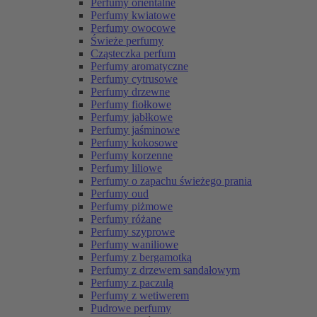
Perfumy orientalne
Perfumy kwiatowe
Perfumy owocowe
Świeże perfumy
Cząsteczka perfum
Perfumy aromatyczne
Perfumy cytrusowe
Perfumy drzewne
Perfumy fiołkowe
Perfumy jabłkowe
Perfumy jaśminowe
Perfumy kokosowe
Perfumy korzenne
Perfumy liliowe
Perfumy o zapachu świeżego prania
Perfumy oud
Perfumy piżmowe
Perfumy różane
Perfumy szyprowe
Perfumy waniliowe
Perfumy z bergamotką
Perfumy z drzewem sandałowym
Perfumy z paczulą
Perfumy z wetiwerem
Pudrowe perfumy