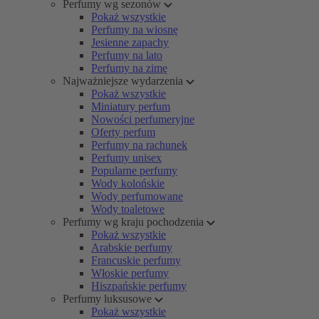
Perfumy wg sezonów
Pokaż wszystkie
Perfumy na wiosnę
Jesienne zapachy
Perfumy na lato
Perfumy na zimę
Najważniejsze wydarzenia
Pokaż wszystkie
Miniatury perfum
Nowości perfumeryjne
Oferty perfum
Perfumy na rachunek
Perfumy unisex
Popularne perfumy
Wody kolońskie
Wody perfumowane
Wody toaletowe
Perfumy wg kraju pochodzenia
Pokaż wszystkie
Arabskie perfumy
Francuskie perfumy
Włoskie perfumy
Hiszpańskie perfumy
Perfumy luksusowe
Pokaż wszystkie