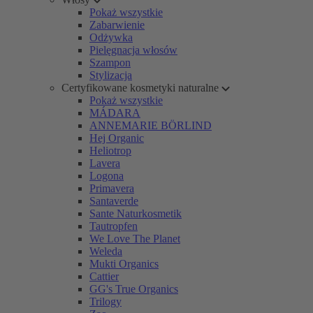
Pokaż wszystkie
Zabarwienie
Odżywka
Pielęgnacja włosów
Szampon
Stylizacja
Certyfikowane kosmetyki naturalne
Pokaż wszystkie
MÁDARA
ANNEMARIE BÖRLIND
Hej Organic
Heliotrop
Lavera
Logona
Primavera
Santaverde
Sante Naturkosmetik
Tautropfen
We Love The Planet
Weleda
Mukti Organics
Cattier
GG's True Organics
Trilogy