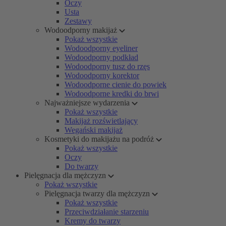
Oczy
Usta
Zestawy
Wodoodporny makijaż
Pokaż wszystkie
Wodoodporny eyeliner
Wodoodporny podkład
Wodoodporny tusz do rzęs
Wodoodporny korektor
Wodoodporne cienie do powiek
Wodoodporne kredki do brwi
Najważniejsze wydarzenia
Pokaż wszystkie
Makijaż rozświetlający
Wegański makijaż
Kosmetyki do makijażu na podróż
Pokaż wszystkie
Oczy
Do twarzy
Pielęgnacja dla mężczyzn
Pokaż wszystkie
Pielęgnacja twarzy dla mężczyzn
Pokaż wszystkie
Przeciwdziałanie starzeniu
Kremy do twarzy