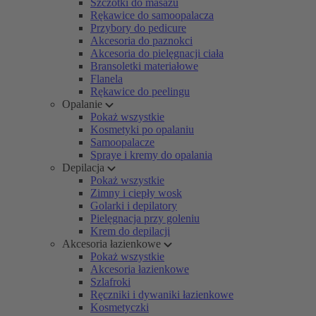
Szczotki do masażu
Rękawice do samoopalacza
Przybory do pedicure
Akcesoria do paznokci
Akcesoria do pielęgnacji ciała
Bransoletki materiałowe
Flanela
Rękawice do peelingu
Opalanie
Pokaż wszystkie
Kosmetyki po opalaniu
Samoopalacze
Spraye i kremy do opalania
Depilacja
Pokaż wszystkie
Zimny i ciepły wosk
Golarki i depilatory
Pielęgnacja przy goleniu
Krem do depilacji
Akcesoria łazienkowe
Pokaż wszystkie
Akcesoria łazienkowe
Szlafroki
Ręczniki i dywaniki łazienkowe
Kosmetyczki