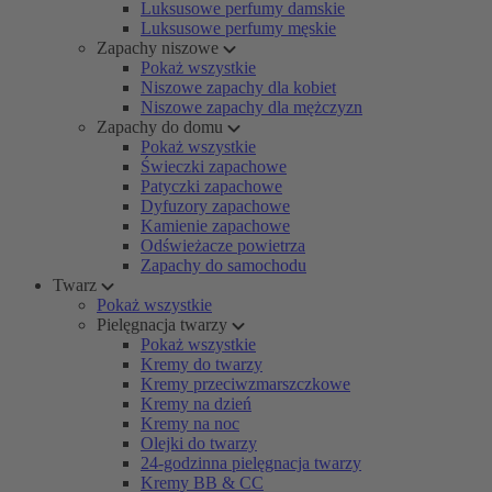
Luksusowe perfumy damskie
Luksusowe perfumy męskie
Zapachy niszowe
Pokaż wszystkie
Niszowe zapachy dla kobiet
Niszowe zapachy dla mężczyzn
Zapachy do domu
Pokaż wszystkie
Świeczki zapachowe
Patyczki zapachowe
Dyfuzory zapachowe
Kamienie zapachowe
Odświeżacze powietrza
Zapachy do samochodu
Twarz
Pokaż wszystkie
Pielęgnacja twarzy
Pokaż wszystkie
Kremy do twarzy
Kremy przeciwzmarszczkowe
Kremy na dzień
Kremy na noc
Olejki do twarzy
24-godzinna pielęgnacja twarzy
Kremy BB & CC