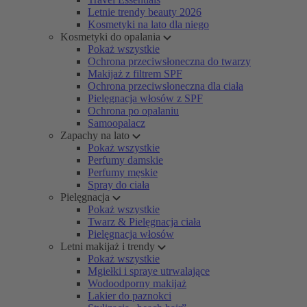
Letnie trendy beauty 2026
Kosmetyki na lato dla niego
Kosmetyki do opalania
Pokaż wszystkie
Ochrona przeciwsłoneczna do twarzy
Makijaż z filtrem SPF
Ochrona przeciwsłoneczna dla ciała
Pielęgnacja włosów z SPF
Ochrona po opalaniu
Samoopalacz
Zapachy na lato
Pokaż wszystkie
Perfumy damskie
Perfumy męskie
Spray do ciała
Pielęgnacja
Pokaż wszystkie
Twarz & Pielęgnacja ciała
Pielęgnacja włosów
Letni makijaż i trendy
Pokaż wszystkie
Mgiełki i spraye utrwalające
Wodoodporny makijaż
Lakier do paznokci