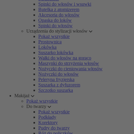
Spinki do włosów i wsuwki
Butelka z atomizerem
Akcesoria do włosów
Opaska do loków
Spinki do włosów
Urządzenia do stylizacji włosów
Pokaż wszystkie
Prostownica
Lokówka
Suszarko lokówka
Wałki do włosów na gorąco
Maszynki do strzyżenia włosów
Nożyczki do cieniowania włosów
Nożyczki do włosów
Peleryna fryzjerska
Suszarka z dyfuzorem
Szczotko suszarka
Makijaż
Pokaż wszystkie
Do twarzy
Pokaż wszystkie
Podkłady
Korektory
Pudry do twarzy
Róż do policzków