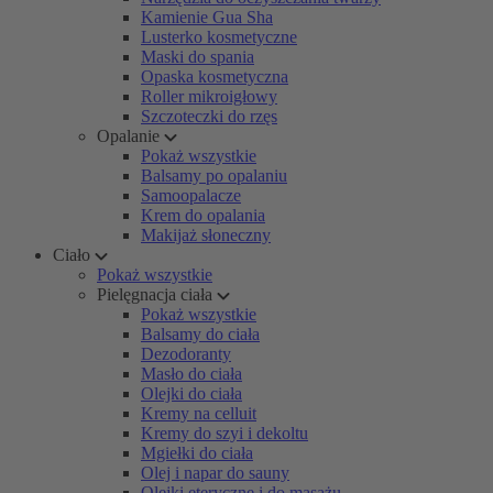
Kamienie Gua Sha
Lusterko kosmetyczne
Maski do spania
Opaska kosmetyczna
Roller mikroigłowy
Szczoteczki do rzęs
Opalanie
Pokaż wszystkie
Balsamy po opalaniu
Samoopalacze
Krem do opalania
Makijaż słoneczny
Ciało
Pokaż wszystkie
Pielęgnacja ciała
Pokaż wszystkie
Balsamy do ciała
Dezodoranty
Masło do ciała
Olejki do ciała
Kremy na celluit
Kremy do szyi i dekoltu
Mgiełki do ciała
Olej i napar do sauny
Olejki eteryczne i do masażu