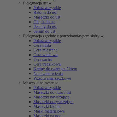
Pielęgnacja ust
Pokaż wszystkie
Balsam do ust
Maseczki do ust
Olejek do ust
Peeling do ust
Serum do ust
Pielęgnacja zgodnie z potrzebami/typem skóry
Pokaż wszystkie
Cera tłusta
Cera mieszana
Cera wrażliwa
Cera sucha
Cera trądzikowa
Kremy do twarzy z filtrem
Na przebarwienia
Przeciwzmarszczkowe
Maseczki na twarz
Pokaż wszystkie
Maseczki do oczu i ust
Maseczki nawilżające
Maseczki oczyszczające
Maseczki błotne
Maski materiałowe
Maseczki na noc