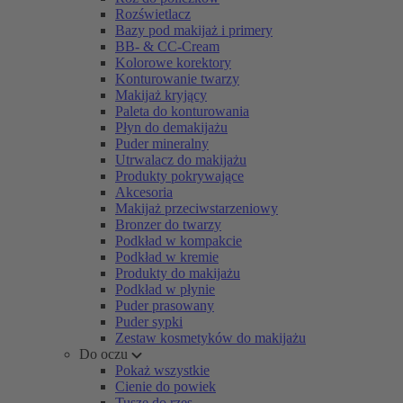
Rozświetlacz
Bazy pod makijaż i primery
BB- & CC-Cream
Kolorowe korektory
Konturowanie twarzy
Makijaż kryjący
Paleta do konturowania
Płyn do demakijażu
Puder mineralny
Utrwalacz do makijażu
Produkty pokrywające
Akcesoria
Makijaż przeciwstarzeniowy
Bronzer do twarzy
Podkład w kompakcie
Podkład w kremie
Produkty do makijażu
Podkład w płynie
Puder prasowany
Puder sypki
Zestaw kosmetyków do makijażu
Do oczu
Pokaż wszystkie
Cienie do powiek
Tusze do rzęs