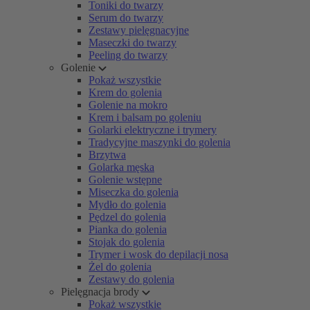
Toniki do twarzy
Serum do twarzy
Zestawy pielęgnacyjne
Maseczki do twarzy
Peeling do twarzy
Golenie
Pokaż wszystkie
Krem do golenia
Golenie na mokro
Krem i balsam po goleniu
Golarki elektryczne i trymery
Tradycyjne maszynki do golenia
Brzytwa
Golarka męska
Golenie wstępne
Miseczka do golenia
Mydło do golenia
Pędzel do golenia
Pianka do golenia
Stojak do golenia
Trymer i wosk do depilacji nosa
Żel do golenia
Zestawy do golenia
Pielęgnacja brody
Pokaż wszystkie