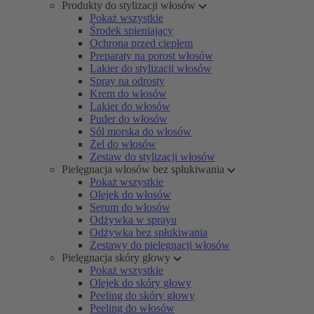
Produkty do stylizacji włosów
Pokaż wszystkie
Środek spieniający
Ochrona przed ciepłem
Preparaty na porost włosów
Lakier do stylizacji włosów
Spray na odrosty
Krem do włosów
Lakier do włosów
Puder do włosów
Sól morska do włosów
Żel do włosów
Zestaw do stylizacji włosów
Pielęgnacja włosów bez spłukiwania
Pokaż wszystkie
Olejek do włosów
Serum do włosów
Odżywka w sprayu
Odżywka bez spłukiwania
Zestawy do pielęgnacji włosów
Pielęgnacja skóry głowy
Pokaż wszystkie
Olejek do skóry głowy
Peeling do skóry głowy
Peeling do włosów