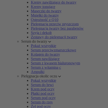
Kremy nawilżające do twarzy
Kremy tonujące
Maseczki do twarzy
Mgiełki do twarzy
Ostrożność z Q10
Pielęgnacja przeciw pryszczom
Pielęgnacja twarzy bez parabenów
Szyja i dekolt
Zestawy do pielęgnacji twarzy
Serum do twarzy
Pokaż wszystkie
Serum przeciwzmarszczkowe
Kolagen do twarzy
Serum nawilżające
Serum z kwasem hialuronowym
Serum z witaminą c
Ampułki
Pielęgnacja okolic oczu
Pokaż wszystkie
Serum do brwi
Krem pod oczy
Płatki pod oczy
Serum pod oczy
Serum do rzęs
Żel pod oczy