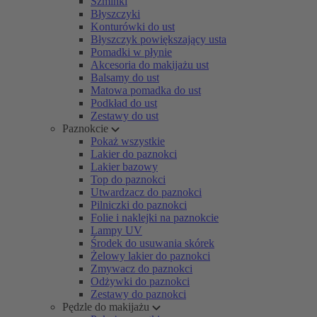
Szminki
Błyszczyki
Konturówki do ust
Błyszczyk powiększający usta
Pomadki w płynie
Akcesoria do makijażu ust
Balsamy do ust
Matowa pomadka do ust
Podkład do ust
Zestawy do ust
Paznokcie
Pokaż wszystkie
Lakier do paznokci
Lakier bazowy
Top do paznokci
Utwardzacz do paznokci
Pilniczki do paznokci
Folie i naklejki na paznokcie
Lampy UV
Środek do usuwania skórek
Żelowy lakier do paznokci
Zmywacz do paznokci
Odżywki do paznokci
Zestawy do paznokci
Pędzle do makijażu