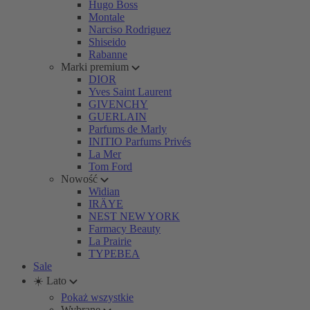
Hugo Boss
Montale
Narciso Rodriguez
Shiseido
Rabanne
Marki premium
DIOR
Yves Saint Laurent
GIVENCHY
GUERLAIN
Parfums de Marly
INITIO Parfums Privés
La Mer
Tom Ford
Nowość
Widian
IRÄYE
NEST NEW YORK
Farmacy Beauty
La Prairie
TYPEBEA
Sale
☀️ Lato
Pokaż wszystkie
Wybrane