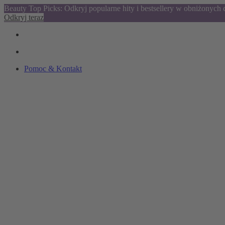
Beauty Top Picks: Odkryj popularne hity i bestsellery w obniżonych
Odkryj teraz
Pomoc & Kontakt