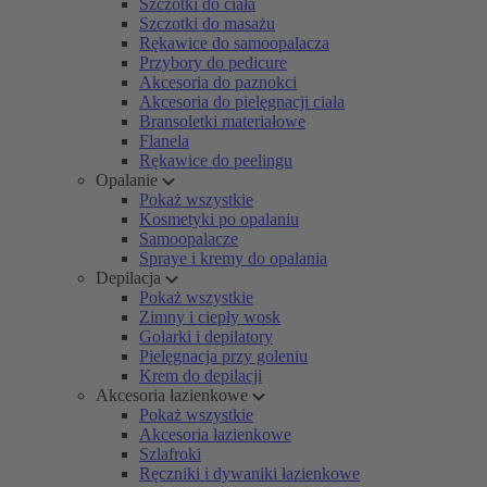
Szczotki do ciała
Szczotki do masażu
Rękawice do samoopalacza
Przybory do pedicure
Akcesoria do paznokci
Akcesoria do pielęgnacji ciała
Bransoletki materiałowe
Flanela
Rękawice do peelingu
Opalanie
Pokaż wszystkie
Kosmetyki po opalaniu
Samoopalacze
Spraye i kremy do opalania
Depilacja
Pokaż wszystkie
Zimny i ciepły wosk
Golarki i depilatory
Pielęgnacja przy goleniu
Krem do depilacji
Akcesoria łazienkowe
Pokaż wszystkie
Akcesoria łazienkowe
Szlafroki
Ręczniki i dywaniki łazienkowe