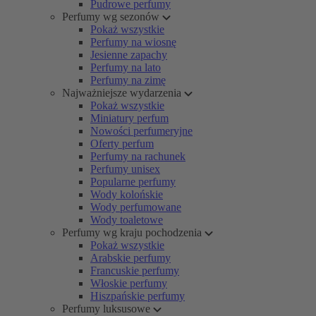
Pudrowe perfumy
Perfumy wg sezonów
Pokaż wszystkie
Perfumy na wiosnę
Jesienne zapachy
Perfumy na lato
Perfumy na zimę
Najważniejsze wydarzenia
Pokaż wszystkie
Miniatury perfum
Nowości perfumeryjne
Oferty perfum
Perfumy na rachunek
Perfumy unisex
Popularne perfumy
Wody kolońskie
Wody perfumowane
Wody toaletowe
Perfumy wg kraju pochodzenia
Pokaż wszystkie
Arabskie perfumy
Francuskie perfumy
Włoskie perfumy
Hiszpańskie perfumy
Perfumy luksusowe