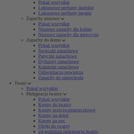
Pokaż wszystkie
Luksusowe perfumy damskie
Luksusowe perfumy męskie
Zapachy niszowe
Pokaż wszystkie
Niszowe zapachy dla kobiet
Niszowe zapachy dla mężczyzn
Zapachy do domu
Pokaż wszystkie
Świeczki zapachowe
Patyczki zapachowe
Dyfuzory zapachowe
Kamienie zapachowe
Odświeżacze powietrza
Zapachy do samochodu
Twarz
Pokaż wszystkie
Pielęgnacja twarzy
Pokaż wszystkie
Kremy do twarzy
Kremy przeciwzmarszczkowe
Kremy na dzień
Kremy na noc
Olejki do twarzy
24-godzinna pielęgnacja twarzy