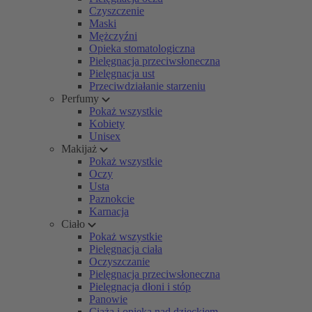
Czyszczenie
Maski
Mężczyźni
Opieka stomatologiczna
Pielęgnacja przeciwsłoneczna
Pielęgnacja ust
Przeciwdziałanie starzeniu
Perfumy
Pokaż wszystkie
Kobiety
Unisex
Makijaż
Pokaż wszystkie
Oczy
Usta
Paznokcie
Karnacja
Ciało
Pokaż wszystkie
Pielęgnacja ciała
Oczyszczanie
Pielęgnacja przeciwsłoneczna
Pielęgnacja dłoni i stóp
Panowie
Ciąża i opieka nad dzieckiem