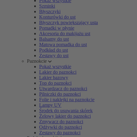
Pokaż wszystkie
Szminki
Błyszczyki
Konturówki do ust
Błyszczyk powiększający usta
Pomadki w płynie
Akcesoria do makijażu ust
Balsamy do ust
Matowa pomadka do ust
Podkład do ust
Zestawy do ust
Paznokcie
Pokaż wszystkie
Lakier do paznokci
Lakier bazowy
Top do paznokci
Utwardzacz do paznokci
Pilniczki do paznokci
Folie i naklejki na paznokcie
Lampy UV
Środek do usuwania skórek
Żelowy lakier do paznokci
Zmywacz do paznokci
Odżywki do paznokci
Zestawy do paznokci