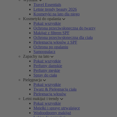
Travel Essentials
Letnie trendy beauty 2026
Kosmetyki na lato dla niego
Kosmetyki do opalania
Pokaż wszystkie
Ochrona przeciwsłoneczna do twarzy
Makijaż z filtrem SPF
Ochrona przeciwsłoneczna dla ciała
Pielęgnacja włosów z SPF
Ochrona po opalaniu
Samoopalacz
Zapachy na lato
Pokaż wszystkie
Perfumy damskie
Perfumy męskie
Spray do ciała
Pielęgnacja
Pokaż wszystkie
Twarz & Pielęgnacja ciała
Pielęgnacja włosów
Letni makijaż i trendy
Pokaż wszystkie
Mgiełki i spraye utrwalające
Wodoodporny makijaż