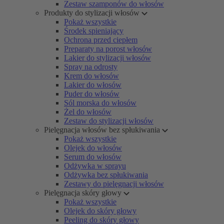
Zestaw szamponów do włosów
Produkty do stylizacji włosów
Pokaż wszystkie
Środek spieniający
Ochrona przed ciepłem
Preparaty na porost włosów
Lakier do stylizacji włosów
Spray na odrosty
Krem do włosów
Lakier do włosów
Puder do włosów
Sól morska do włosów
Żel do włosów
Zestaw do stylizacji włosów
Pielęgnacja włosów bez spłukiwania
Pokaż wszystkie
Olejek do włosów
Serum do włosów
Odżywka w sprayu
Odżywka bez spłukiwania
Zestawy do pielęgnacji włosów
Pielęgnacja skóry głowy
Pokaż wszystkie
Olejek do skóry głowy
Peeling do skóry głowy