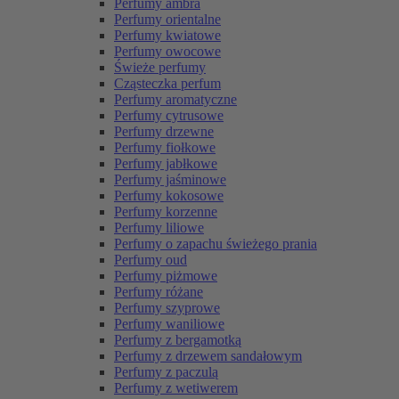
Perfumy ambra
Perfumy orientalne
Perfumy kwiatowe
Perfumy owocowe
Świeże perfumy
Cząsteczka perfum
Perfumy aromatyczne
Perfumy cytrusowe
Perfumy drzewne
Perfumy fiołkowe
Perfumy jabłkowe
Perfumy jaśminowe
Perfumy kokosowe
Perfumy korzenne
Perfumy liliowe
Perfumy o zapachu świeżego prania
Perfumy oud
Perfumy piżmowe
Perfumy różane
Perfumy szyprowe
Perfumy waniliowe
Perfumy z bergamotką
Perfumy z drzewem sandałowym
Perfumy z paczulą
Perfumy z wetiwerem