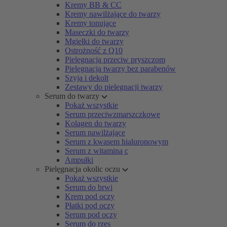
Kremy BB & CC
Kremy nawilżające do twarzy
Kremy tonujące
Maseczki do twarzy
Mgiełki do twarzy
Ostrożność z Q10
Pielęgnacja przeciw pryszczom
Pielęgnacja twarzy bez parabenów
Szyja i dekolt
Zestawy do pielęgnacji twarzy
Serum do twarzy
Pokaż wszystkie
Serum przeciwzmarszczkowe
Kolagen do twarzy
Serum nawilżające
Serum z kwasem hialuronowym
Serum z witaminą c
Ampułki
Pielęgnacja okolic oczu
Pokaż wszystkie
Serum do brwi
Krem pod oczy
Płatki pod oczy
Serum pod oczy
Serum do rzęs