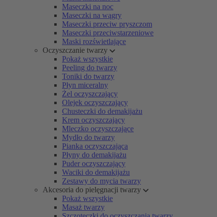
Maseczki na noc
Maseczki na wągry
Maseczki przeciw pryszczom
Maseczki przeciwstarzeniowe
Maski rozświetlające
Oczyszczanie twarzy
Pokaż wszystkie
Peeling do twarzy
Toniki do twarzy
Płyn miceralny
Żel oczyszczający
Olejek oczyszczający
Chusteczki do demakijażu
Krem oczyszczający
Mleczko oczyszczające
Mydło do twarzy
Pianka oczyszczająca
Płyny do demakijażu
Puder oczyszczający
Waciki do demakijażu
Zestawy do mycia twarzy
Akcesoria do pielęgnacji twarzy
Pokaż wszystkie
Masaż twarzy
Szczoteczki do oczyszczania twarzy