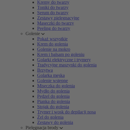
Kremy do twarzy
Toniki do twarzy
Serum do twarzy
Zestawy pielęgnacyjne
Maseczki do twarzy
Peeling do twarzy
Golenie
Pokaż wszystkie
Krem do golenia
Golenie na mokro
Krem i balsam po goleniu
Golarki elektryczne i trymery
Tradycyjne maszynki do golenia
Brzytwa
Golarka męska
Golenie wstępne
Miseczka do golenia
Mydło do golenia
Pędzel do golenia
Pianka do golenia
Stojak do golenia
Trymer i wosk do depilacji nosa
Żel do golenia
Zestawy do golenia
Pielęgnacja brody