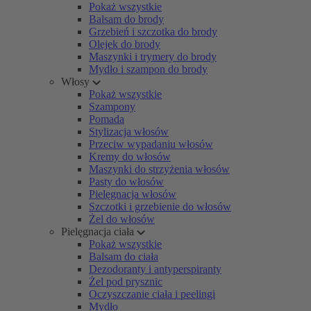
Pokaż wszystkie
Balsam do brody
Grzebień i szczotka do brody
Olejek do brody
Maszynki i trymery do brody
Mydło i szampon do brody
Włosy
Pokaż wszystkie
Szampony
Pomada
Stylizacja włosów
Przeciw wypadaniu włosów
Kremy do włosów
Maszynki do strzyżenia włosów
Pasty do włosów
Pielęgnacja włosów
Szczotki i grzebienie do włosów
Żel do włosów
Pielęgnacja ciała
Pokaż wszystkie
Balsam do ciała
Dezodoranty i antyperspiranty
Żel pod prysznic
Oczyszczanie ciała i peelingi
Mydło