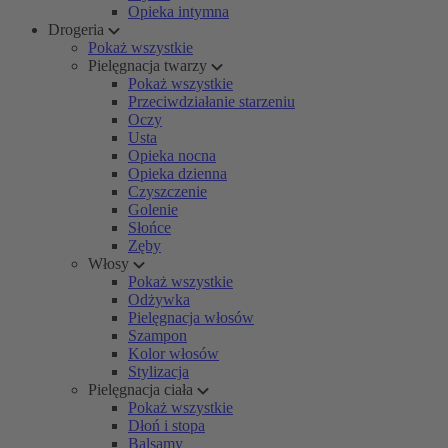
Opieka intymna
Drogeria
Pokaż wszystkie
Pielęgnacja twarzy
Pokaż wszystkie
Przeciwdziałanie starzeniu
Oczy
Usta
Opieka nocna
Opieka dzienna
Czyszczenie
Golenie
Słońce
Zęby
Włosy
Pokaż wszystkie
Odżywka
Pielęgnacja włosów
Szampon
Kolor włosów
Stylizacja
Pielęgnacja ciała
Pokaż wszystkie
Dłoń i stopa
Balsamy