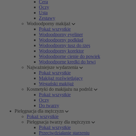
Cera
Oczy
Usta
Zestawy
Wodoodporny makijaż
Pokaż wszystkie
Wodoodporny eyeliner
Wodoodporny podkład
Wodoodporny tusz do rzęs
Wodoodporny korektor
Wodoodporne cienie do powiek
Wodoodporne kredki do brwi
Najważniejsze wydarzenia
Pokaż wszystkie
Makijaż rozświetlający
Wegański makijaż
Kosmetyki do makijażu na podróż
Pokaż wszystkie
Oczy
Do twarzy
Pielęgnacja dla mężczyzn
Pokaż wszystkie
Pielęgnacja twarzy dla mężczyzn
Pokaż wszystkie
Przeciwdziałanie starzeniu