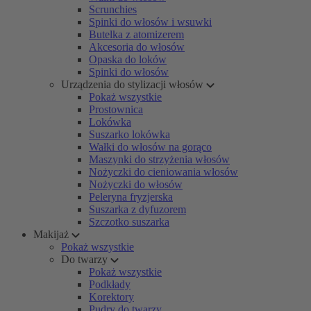
Scrunchies
Spinki do włosów i wsuwki
Butelka z atomizerem
Akcesoria do włosów
Opaska do loków
Spinki do włosów
Urządzenia do stylizacji włosów
Pokaż wszystkie
Prostownica
Lokówka
Suszarko lokówka
Wałki do włosów na gorąco
Maszynki do strzyżenia włosów
Nożyczki do cieniowania włosów
Nożyczki do włosów
Peleryna fryzjerska
Suszarka z dyfuzorem
Szczotko suszarka
Makijaż
Pokaż wszystkie
Do twarzy
Pokaż wszystkie
Podkłady
Korektory
Pudry do twarzy