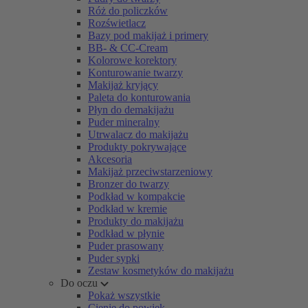
Róż do policzków
Rozświetlacz
Bazy pod makijaż i primery
BB- & CC-Cream
Kolorowe korektory
Konturowanie twarzy
Makijaż kryjący
Paleta do konturowania
Płyn do demakijażu
Puder mineralny
Utrwalacz do makijażu
Produkty pokrywające
Akcesoria
Makijaż przeciwstarzeniowy
Bronzer do twarzy
Podkład w kompakcie
Podkład w kremie
Produkty do makijażu
Podkład w płynie
Puder prasowany
Puder sypki
Zestaw kosmetyków do makijażu
Do oczu
Pokaż wszystkie
Cienie do powiek