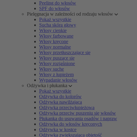
Peeling do włosów
SPF do włosów
Pielęgnacja w zależności od rodzaju włosów
Pokaż wszystkie
Sucha skóra głowy
Włosy cienkie
Włosy farbowane
Włosy kręcone
Włosy normalne
Włosy przetłuszczające się
Włosy puszące się
Włosy rozjaśnione
Włosy suche
Włosy z łupieżem
Wypadanie włosów
Odżywka i płukanka
Pokaż wszystkie
Odżywka do kolorów
Odżywka nawilżająca
Odżywka przeciwłupieżowa
Odżywka przeciw puszeniu się włosów
Płukanka do usuwania osadów i napraw
Odżywka do włosów kręconych
Odżywka w kostce
Odżywka zwiększająca objętość