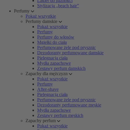
Lakier do paznokci
Stylizacja „beach hair”
Perfumy
Pokaż wszystkie
Perfumy damskie
Pokaż wszystkie
Perfumy
Perfumy do włosów
Mgiełki do ciała
Perfumowane żele pod prysznic
Dezodoranty perfumowane damskie
Pielęgnacja ciała
Mydła zapachowe
Zestawy perfum damskich
Zapachy dla mężczyzn
Pokaż wszystkie
Perfumy
After-shave
Pielęgnacja ciała
Perfumowane żele pod prysznic
Dezodoranty perfumowane męskie
Mydła zapachowe
Zestawy perfum męskich
Zapachy perfum
Pokaż wszystkie