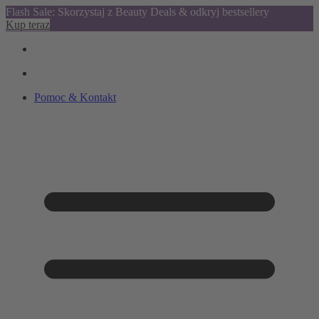
Flash Sale: Skorzystaj z Beauty Deals & odkryj bestsellery
Kup teraz
Pomoc & Kontakt