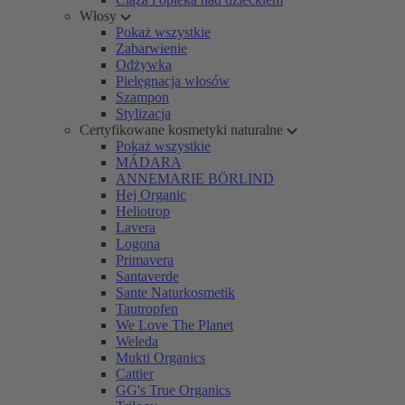
Włosy
Pokaż wszystkie
Zabarwienie
Odżywka
Pielęgnacja włosów
Szampon
Stylizacja
Certyfikowane kosmetyki naturalne
Pokaż wszystkie
MÁDARA
ANNEMARIE BÖRLIND
Hej Organic
Heliotrop
Lavera
Logona
Primavera
Santaverde
Sante Naturkosmetik
Tautropfen
We Love The Planet
Weleda
Mukti Organics
Cattier
GG's True Organics