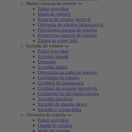
Maska i kuracja do włosów
Pokaż wszystkie
Masło do włosów
Kuracja do włosów suchych
Odżywka do włosów farbowanych
Nawilżająca kuracja do włosów
Keratynowa kuracja do włosów
Zabieg na włosy loki
Szczotki do włosów
Pokaż wszystkie
Szczotki okrągłe
Detangler
Szczotka płaska
Drewniana szczotka do włosów
Grzebienie do włosów
Grzebień do tapirowania
Grzebień do włosów kręconych
Grzebienie do strzyżenia włosów
Szczotka tunelowa
Szczotki do masażu głowy
Szczotki z włosia dzika
Akcesoria do włosów
Pokaż wszystkie
Opaski do włosów
Wałki do włosów