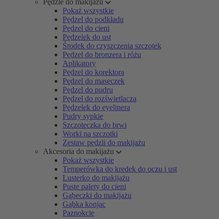
Pędzle do makijażu
Pokaż wszystkie
Pędzel do podkładu
Pędzel do cieni
Pędzelek do ust
Środek do czyszczenia szczotek
Pędzel do bronzera i różu
Aplikatory
Pędzel do korektora
Pędzel do maseczek
Pędzel do pudru
Pędzel do rozświetlacza
Pędzelek do eyelinera
Pudry sypkie
Szczoteczka do brwi
Worki na szczotki
Zestaw pędzli do makijażu
Akcesoria do makijażu
Pokaż wszystkie
Temperówka do kredek do oczu i ust
Lusterko do makijażu
Puste palety do cieni
Gąbeczki do makijażu
Gąbka konjac
Paznokcie