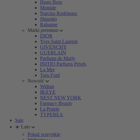
Hugo Boss
Montale
Narciso Rodriguez
Shiseido
Rabanne
Marki premium
DIOR
Yves Saint Laurent
GIVENCHY
GUERLAIN
Parfums de Marly
INITIO Parfums Privés
La Mer
Tom Ford
Nowość
Widian
IRÄYE
NEST NEW YORK
Farmacy Beauty
La Prairie
TYPEBEA
Sale
☀️ Lato
Pokaż wszystkie
Wybrane