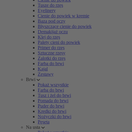
Tusze do rzęs
Eyelinery
Cienie do powiek w kremie
Baza pod oczy
Błyszczące cienie do powiek
Demakijaż oczu
Klej do rzęs
Palety cieni do powiek
Primer do rzęs
Sztuczne rzęsy
Zalotki do rzęs
Farba do brwi
Kajal
Zestawy
Brwi
Pokaż wszystkie
Farba do brwi
Tusz i żel do brwi
Pomada do brwi
Puder do brwi
Kredki do brwi
Nożyczki do brwi
Pęseta
Na usta