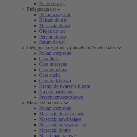
Żel pod oczy
Pielęgnacja ust
Pokaż wszystkie
Balsam do ust
Maseczki do ust
Olejek do ust
Peeling do ust
Serum do ust
Pielęgnacja zgodnie z potrzebami/typem skóry
Pokaż wszystkie
Cera tłusta
Cera mieszana
Cera wrażliwa
Cera sucha
Cera trądzikowa
Kremy do twarzy z filtrem
Na przebarwienia
Przeciwzmarszczkowe
Maseczki na twarz
Pokaż wszystkie
Maseczki do oczu i ust
Maseczki nawilżające
Maseczki oczyszczające
Maseczki błotne
Maski materiałowe