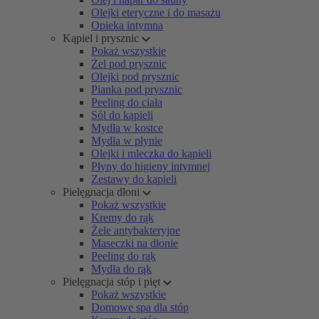
Olejki eteryczne i do masażu
Opieka intymna
Kąpiel i prysznic
Pokaż wszystkie
Żel pod prysznic
Olejki pod prysznic
Pianka pod prysznic
Peeling do ciała
Sól do kąpieli
Mydła w kostce
Mydła w płynie
Olejki i mleczka do kąpieli
Płyny do higieny intymnej
Zestawy do kąpieli
Pielęgnacja dłoni
Pokaż wszystkie
Kremy do rąk
Żele antybakteryjne
Maseczki na dłonie
Peeling do rąk
Mydła do rąk
Pielęgnacja stóp i pięt
Pokaż wszystkie
Domowe spa dla stóp