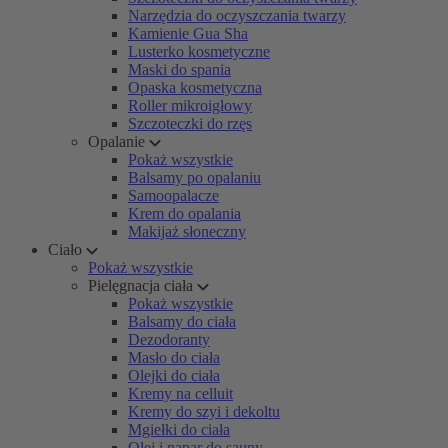
Narzędzia do oczyszczania twarzy
Kamienie Gua Sha
Lusterko kosmetyczne
Maski do spania
Opaska kosmetyczna
Roller mikroigłowy
Szczoteczki do rzęs
Opalanie
Pokaż wszystkie
Balsamy po opalaniu
Samoopalacze
Krem do opalania
Makijaż słoneczny
Ciało
Pokaż wszystkie
Pielęgnacja ciała
Pokaż wszystkie
Balsamy do ciała
Dezodoranty
Masło do ciała
Olejki do ciała
Kremy na celluit
Kremy do szyi i dekoltu
Mgiełki do ciała
Olej i napar do sauny