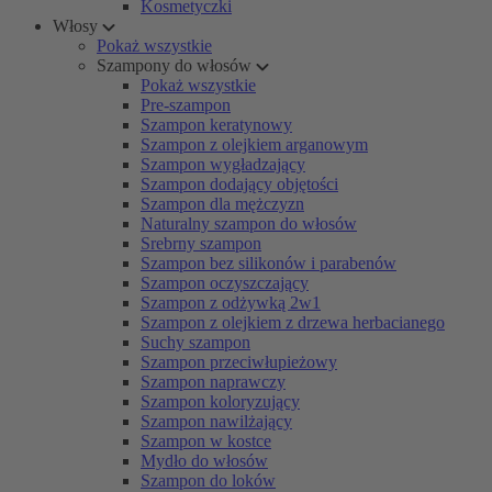
Kosmetyczki
Włosy
Pokaż wszystkie
Szampony do włosów
Pokaż wszystkie
Pre-szampon
Szampon keratynowy
Szampon z olejkiem arganowym
Szampon wygładzający
Szampon dodający objętości
Szampon dla mężczyzn
Naturalny szampon do włosów
Srebrny szampon
Szampon bez silikonów i parabenów
Szampon oczyszczający
Szampon z odżywką 2w1
Szampon z olejkiem z drzewa herbacianego
Suchy szampon
Szampon przeciwłupieżowy
Szampon naprawczy
Szampon koloryzujący
Szampon nawilżający
Szampon w kostce
Mydło do włosów
Szampon do loków