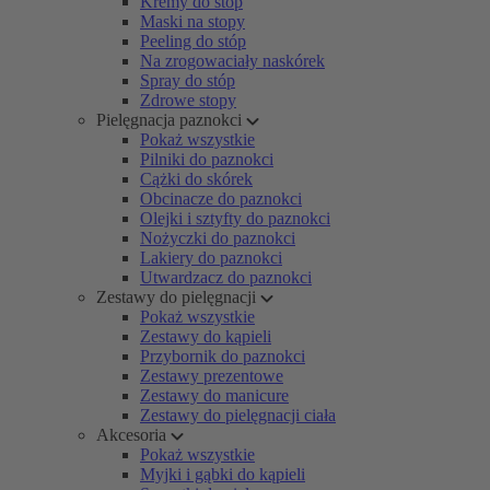
Kremy do stóp
Maski na stopy
Peeling do stóp
Na zrogowaciały naskórek
Spray do stóp
Zdrowe stopy
Pielęgnacja paznokci
Pokaż wszystkie
Pilniki do paznokci
Cążki do skórek
Obcinacze do paznokci
Olejki i sztyfty do paznokci
Nożyczki do paznokci
Lakiery do paznokci
Utwardzacz do paznokci
Zestawy do pielęgnacji
Pokaż wszystkie
Zestawy do kąpieli
Przybornik do paznokci
Zestawy prezentowe
Zestawy do manicure
Zestawy do pielęgnacji ciała
Akcesoria
Pokaż wszystkie
Myjki i gąbki do kąpieli