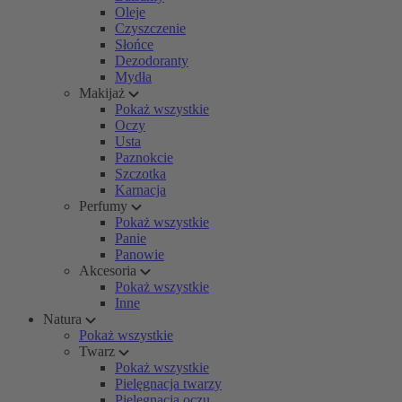
Oleje
Czyszczenie
Słońce
Dezodoranty
Mydła
Makijaż
Pokaż wszystkie
Oczy
Usta
Paznokcie
Szczotka
Karnacja
Perfumy
Pokaż wszystkie
Panie
Panowie
Akcesoria
Pokaż wszystkie
Inne
Natura
Pokaż wszystkie
Twarz
Pokaż wszystkie
Pielęgnacja twarzy
Pielęgnacja oczu