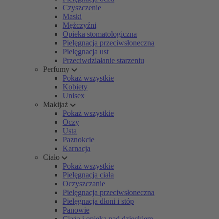
Czyszczenie
Maski
Mężczyźni
Opieka stomatologiczna
Pielęgnacja przeciwsłoneczna
Pielęgnacja ust
Przeciwdziałanie starzeniu
Perfumy
Pokaż wszystkie
Kobiety
Unisex
Makijaż
Pokaż wszystkie
Oczy
Usta
Paznokcie
Karnacja
Ciało
Pokaż wszystkie
Pielęgnacja ciała
Oczyszczanie
Pielęgnacja przeciwsłoneczna
Pielęgnacja dłoni i stóp
Panowie
Ciąża i opieka nad dzieckiem