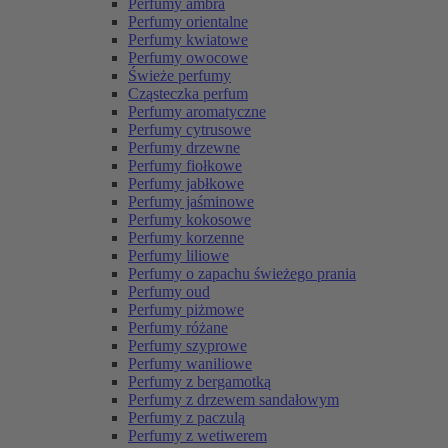
Perfumy ambra
Perfumy orientalne
Perfumy kwiatowe
Perfumy owocowe
Świeże perfumy
Cząsteczka perfum
Perfumy aromatyczne
Perfumy cytrusowe
Perfumy drzewne
Perfumy fiołkowe
Perfumy jabłkowe
Perfumy jaśminowe
Perfumy kokosowe
Perfumy korzenne
Perfumy liliowe
Perfumy o zapachu świeżego prania
Perfumy oud
Perfumy piżmowe
Perfumy różane
Perfumy szyprowe
Perfumy waniliowe
Perfumy z bergamotką
Perfumy z drzewem sandałowym
Perfumy z paczulą
Perfumy z wetiwerem