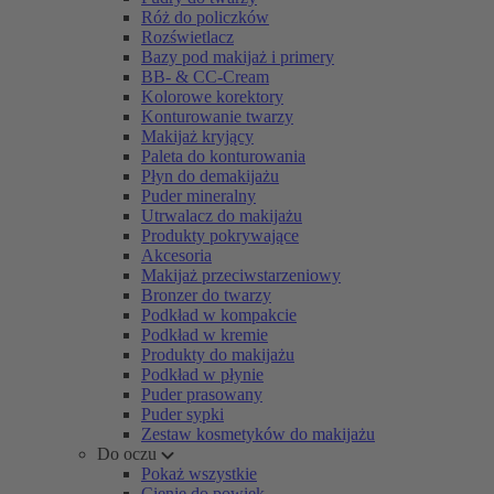
Róż do policzków
Rozświetlacz
Bazy pod makijaż i primery
BB- & CC-Cream
Kolorowe korektory
Konturowanie twarzy
Makijaż kryjący
Paleta do konturowania
Płyn do demakijażu
Puder mineralny
Utrwalacz do makijażu
Produkty pokrywające
Akcesoria
Makijaż przeciwstarzeniowy
Bronzer do twarzy
Podkład w kompakcie
Podkład w kremie
Produkty do makijażu
Podkład w płynie
Puder prasowany
Puder sypki
Zestaw kosmetyków do makijażu
Do oczu
Pokaż wszystkie
Cienie do powiek