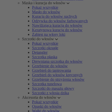
Maska i kuracja do włosów
Pokaż wszystkie
Masło do włosów
Kuracja do włosów suchych
Odżywka do włosów farbowanych
Nawilżająca kuracja do włosów
Keratynowa kuracja do włosów
Zabieg na włosy loki
Szczotki do włosów
Pokaż wszystkie
Szczotki okrągłe
Detangler
Szczotka płaska
Drewniana szczotka do włosów
Grzebienie do włosów
Grzebień do tapirowania
Grzebień do włosów kręconych
Grzebienie do strzyżenia włosów
Szczotka tunelowa
Szczotki do masażu głowy
Szczotki z włosia dzika
Akcesoria do włosów
Pokaż wszystkie
Opaski do włosów
Wałki do włosów