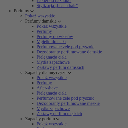
Lakier do paznokci
Stylizacja „beach hair”
Perfumy
Pokaż wszystkie
Perfumy damskie
Pokaż wszystkie
Perfumy
Perfumy do włosów
Mgiełki do ciała
Perfumowane żele pod prysznic
Dezodoranty perfumowane damskie
Pielęgnacja ciała
Mydła zapachowe
Zestawy perfum damskich
Zapachy dla mężczyzn
Pokaż wszystkie
Perfumy
After-shave
Pielęgnacja ciała
Perfumowane żele pod prysznic
Dezodoranty perfumowane męskie
Mydła zapachowe
Zestawy perfum męskich
Zapachy perfum
Pokaż wszystkie