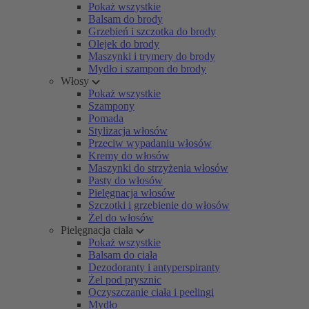
Pokaż wszystkie
Balsam do brody
Grzebień i szczotka do brody
Olejek do brody
Maszynki i trymery do brody
Mydło i szampon do brody
Włosy
Pokaż wszystkie
Szampony
Pomada
Stylizacja włosów
Przeciw wypadaniu włosów
Kremy do włosów
Maszynki do strzyżenia włosów
Pasty do włosów
Pielęgnacja włosów
Szczotki i grzebienie do włosów
Żel do włosów
Pielęgnacja ciała
Pokaż wszystkie
Balsam do ciała
Dezodoranty i antyperspiranty
Żel pod prysznic
Oczyszczanie ciała i peelingi
Mydło