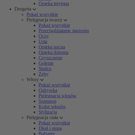
Opieka intymna
Drogeria
Pokaż wszystkie
Pielęgnacja twarzy
Pokaż wszystkie
Przeciwdziałanie starzeniu
Oczy
Usta
Opieka nocna
Opieka dzienna
Czyszczenie
Golenie
Słońce
Zęby
Włosy
Pokaż wszystkie
Odżywka
Pielęgnacja włosów
Szampon
Kolor włosów
Stylizacja
Pielęgnacja ciała
Pokaż wszystkie
Dłoń i stopa
Balsamy