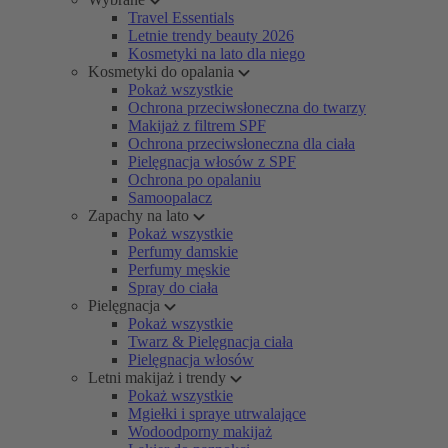
Travel Essentials
Letnie trendy beauty 2026
Kosmetyki na lato dla niego
Kosmetyki do opalania
Pokaż wszystkie
Ochrona przeciwsłoneczna do twarzy
Makijaż z filtrem SPF
Ochrona przeciwsłoneczna dla ciała
Pielęgnacja włosów z SPF
Ochrona po opalaniu
Samoopalacz
Zapachy na lato
Pokaż wszystkie
Perfumy damskie
Perfumy męskie
Spray do ciała
Pielęgnacja
Pokaż wszystkie
Twarz & Pielęgnacja ciała
Pielęgnacja włosów
Letni makijaż i trendy
Pokaż wszystkie
Mgiełki i spraye utrwalające
Wodoodporny makijaż