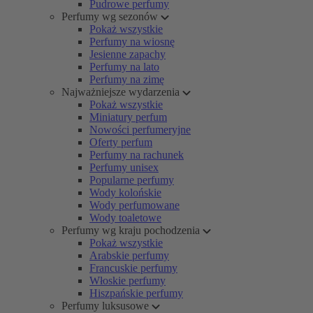
Pudrowe perfumy
Perfumy wg sezonów
Pokaż wszystkie
Perfumy na wiosnę
Jesienne zapachy
Perfumy na lato
Perfumy na zimę
Najważniejsze wydarzenia
Pokaż wszystkie
Miniatury perfum
Nowości perfumeryjne
Oferty perfum
Perfumy na rachunek
Perfumy unisex
Popularne perfumy
Wody kolońskie
Wody perfumowane
Wody toaletowe
Perfumy wg kraju pochodzenia
Pokaż wszystkie
Arabskie perfumy
Francuskie perfumy
Włoskie perfumy
Hiszpańskie perfumy
Perfumy luksusowe