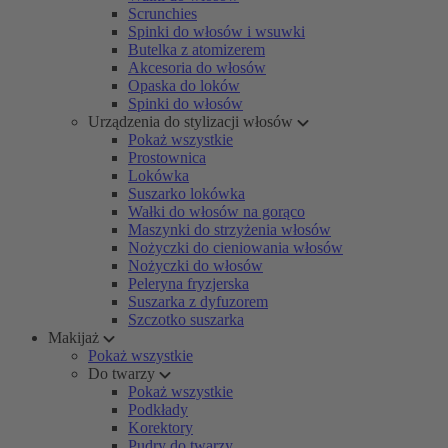
Scrunchies
Spinki do włosów i wsuwki
Butelka z atomizerem
Akcesoria do włosów
Opaska do loków
Spinki do włosów
Urządzenia do stylizacji włosów
Pokaż wszystkie
Prostownica
Lokówka
Suszarko lokówka
Wałki do włosów na gorąco
Maszynki do strzyżenia włosów
Nożyczki do cieniowania włosów
Nożyczki do włosów
Peleryna fryzjerska
Suszarka z dyfuzorem
Szczotko suszarka
Makijaż
Pokaż wszystkie
Do twarzy
Pokaż wszystkie
Podkłady
Korektory
Pudry do twarzy