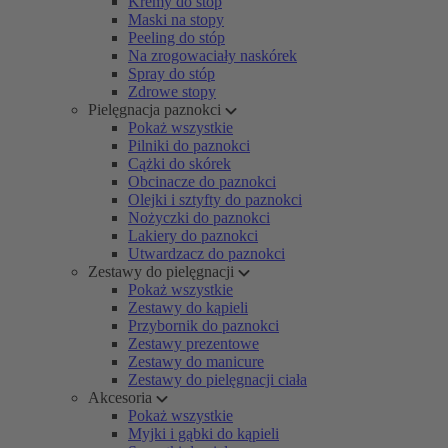
Kremy do stóp
Maski na stopy
Peeling do stóp
Na zrogowaciały naskórek
Spray do stóp
Zdrowe stopy
Pielęgnacja paznokci
Pokaż wszystkie
Pilniki do paznokci
Cążki do skórek
Obcinacze do paznokci
Olejki i sztyfty do paznokci
Nożyczki do paznokci
Lakiery do paznokci
Utwardzacz do paznokci
Zestawy do pielęgnacji
Pokaż wszystkie
Zestawy do kąpieli
Przybornik do paznokci
Zestawy prezentowe
Zestawy do manicure
Zestawy do pielęgnacji ciała
Akcesoria
Pokaż wszystkie
Myjki i gąbki do kąpieli