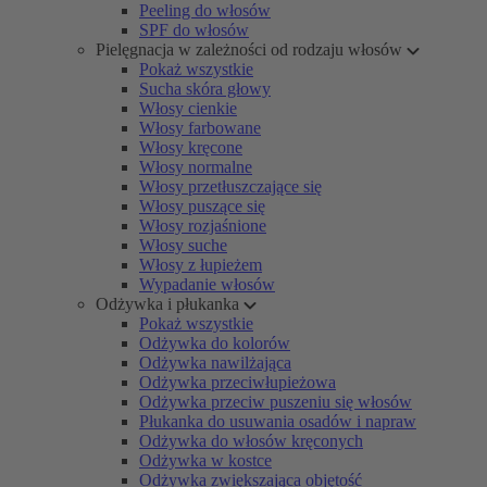
Peeling do włosów
SPF do włosów
Pielęgnacja w zależności od rodzaju włosów
Pokaż wszystkie
Sucha skóra głowy
Włosy cienkie
Włosy farbowane
Włosy kręcone
Włosy normalne
Włosy przetłuszczające się
Włosy puszące się
Włosy rozjaśnione
Włosy suche
Włosy z łupieżem
Wypadanie włosów
Odżywka i płukanka
Pokaż wszystkie
Odżywka do kolorów
Odżywka nawilżająca
Odżywka przeciwłupieżowa
Odżywka przeciw puszeniu się włosów
Płukanka do usuwania osadów i napraw
Odżywka do włosów kręconych
Odżywka w kostce
Odżywka zwiększająca objętość