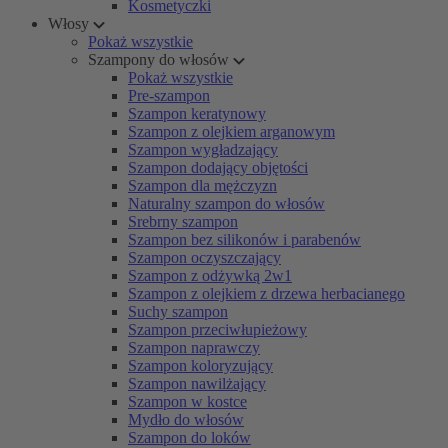
Kosmetyczki
Włosy
Pokaż wszystkie
Szampony do włosów
Pokaż wszystkie
Pre-szampon
Szampon keratynowy
Szampon z olejkiem arganowym
Szampon wygładzający
Szampon dodający objętości
Szampon dla mężczyzn
Naturalny szampon do włosów
Srebrny szampon
Szampon bez silikonów i parabenów
Szampon oczyszczający
Szampon z odżywką 2w1
Szampon z olejkiem z drzewa herbacianego
Suchy szampon
Szampon przeciwłupieżowy
Szampon naprawczy
Szampon koloryzujący
Szampon nawilżający
Szampon w kostce
Mydło do włosów
Szampon do loków