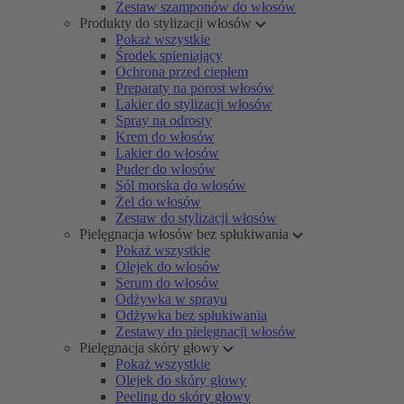
Zestaw szamponów do włosów
Produkty do stylizacji włosów
Pokaż wszystkie
Środek spieniający
Ochrona przed ciepłem
Preparaty na porost włosów
Lakier do stylizacji włosów
Spray na odrosty
Krem do włosów
Lakier do włosów
Puder do włosów
Sól morska do włosów
Żel do włosów
Zestaw do stylizacji włosów
Pielęgnacja włosów bez spłukiwania
Pokaż wszystkie
Olejek do włosów
Serum do włosów
Odżywka w sprayu
Odżywka bez spłukiwania
Zestawy do pielęgnacji włosów
Pielęgnacja skóry głowy
Pokaż wszystkie
Olejek do skóry głowy
Peeling do skóry głowy