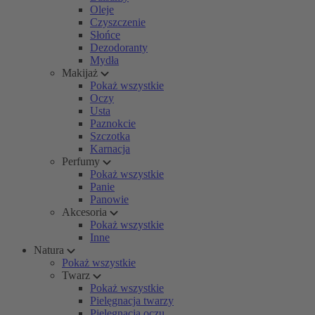
Oleje
Czyszczenie
Słońce
Dezodoranty
Mydła
Makijaż
Pokaż wszystkie
Oczy
Usta
Paznokcie
Szczotka
Karnacja
Perfumy
Pokaż wszystkie
Panie
Panowie
Akcesoria
Pokaż wszystkie
Inne
Natura
Pokaż wszystkie
Twarz
Pokaż wszystkie
Pielęgnacja twarzy
Pielęgnacja oczu