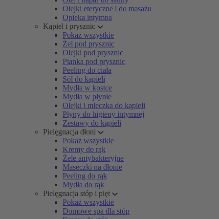
Olejki eteryczne i do masażu
Opieka intymna
Kąpiel i prysznic
Pokaż wszystkie
Żel pod prysznic
Olejki pod prysznic
Pianka pod prysznic
Peeling do ciała
Sól do kąpieli
Mydła w kostce
Mydła w płynie
Olejki i mleczka do kąpieli
Płyny do higieny intymnej
Zestawy do kąpieli
Pielęgnacja dłoni
Pokaż wszystkie
Kremy do rąk
Żele antybakteryjne
Maseczki na dłonie
Peeling do rąk
Mydła do rąk
Pielęgnacja stóp i pięt
Pokaż wszystkie
Domowe spa dla stóp