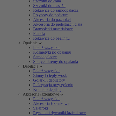
Szczotki do ciała
Szczotki do masażu
Rękawice do samoopalacza
Przybory do pedicure
Akcesoria do paznokci
Akcesoria do pielęgnacji ciała
Bransoletki materiałowe
Flanela
Rękawice do peelingu
Opalanie
Pokaż wszystkie
Kosmetyki po opalaniu
Samoopalacze
Spraye i kremy do opalania
Depilacja
Pokaż wszystkie
Zimny i ciepły wosk
Golarki i depilatory
Pielęgnacja przy goleniu
Krem do depilacji
Akcesoria łazienkowe
Pokaż wszystkie
Akcesoria łazienkowe
Szlafroki
Ręczniki i dywaniki łazienkowe