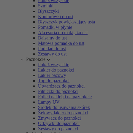
Pokaż wszystkie
Szminki
Błyszczyki
Konturówki do ust
Błyszczyk powiększający usta
Pomadki w płynie
Akcesoria do makijażu ust
Balsamy do ust
Matowa pomadka do ust
Podkład do ust
Zestawy do ust
Paznokcie
Pokaż wszystkie
Lakier do paznokci
Lakier bazowy
Top do paznokci
Utwardzacz do paznokci
Pilniczki do paznokci
Folie i naklejki na paznokcie
Lampy UV
Środek do usuwania skórek
Żelowy lakier do paznokci
Zmywacz do paznokci
Odżywki do paznokci
Zestawy do paznokci