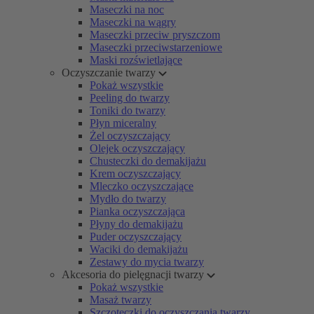
Maseczki na noc
Maseczki na wągry
Maseczki przeciw pryszczom
Maseczki przeciwstarzeniowe
Maski rozświetlające
Oczyszczanie twarzy
Pokaż wszystkie
Peeling do twarzy
Toniki do twarzy
Płyn miceralny
Żel oczyszczający
Olejek oczyszczający
Chusteczki do demakijażu
Krem oczyszczający
Mleczko oczyszczające
Mydło do twarzy
Pianka oczyszczająca
Płyny do demakijażu
Puder oczyszczający
Waciki do demakijażu
Zestawy do mycia twarzy
Akcesoria do pielęgnacji twarzy
Pokaż wszystkie
Masaż twarzy
Szczoteczki do oczyszczania twarzy