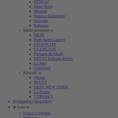
SENSAI
Hugo Boss
Montale
Narciso Rodriguez
Shiseido
Rabanne
Marki premium
DIOR
Yves Saint Laurent
GIVENCHY
GUERLAIN
Parfums de Marly
INITIO Parfums Privés
La Mer
Tom Ford
Nowość
Widian
IRÄYE
NEST NEW YORK
La Prairie
TYPEBEA
Wyprzedaż i bestsellery
☀️ Lato
Pokaż wszystkie
Wybrane