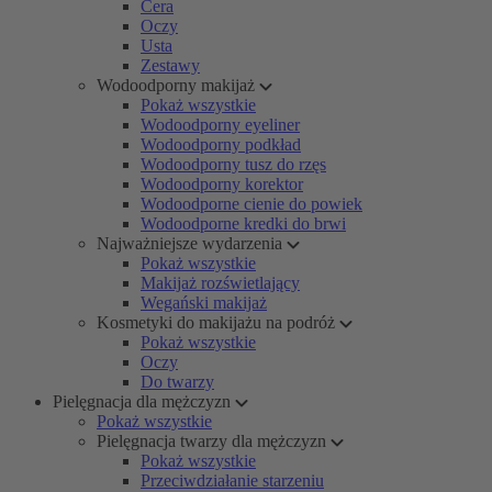
Cera
Oczy
Usta
Zestawy
Wodoodporny makijaż
Pokaż wszystkie
Wodoodporny eyeliner
Wodoodporny podkład
Wodoodporny tusz do rzęs
Wodoodporny korektor
Wodoodporne cienie do powiek
Wodoodporne kredki do brwi
Najważniejsze wydarzenia
Pokaż wszystkie
Makijaż rozświetlający
Wegański makijaż
Kosmetyki do makijażu na podróż
Pokaż wszystkie
Oczy
Do twarzy
Pielęgnacja dla mężczyzn
Pokaż wszystkie
Pielęgnacja twarzy dla mężczyzn
Pokaż wszystkie
Przeciwdziałanie starzeniu