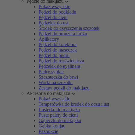
Pędzle do makijażu
Pokaż wszystkie
Pędzel do podkładu
Pędzel do cieni
Pędzelek do ust
Środek do czyszczenia szczotek
Pędzel do bronzera i różu
Aplikatory
Pędzel do korektora
Pędzel do maseczek
Pędzel do pudru
Pędzel do rozświetlacza
Pędzelek do eyelinera
Pudry sypkie
Szczoteczka do brwi
Worki na szczotki
Zestaw pędzli do makijażu
Akcesoria do makijażu
Pokaż wszystkie
Temperówka do kredek do oczu i ust
Lusterko do makijażu
Puste palety do cieni
Gąbeczki do makijażu
Gąbka konjac
Paznokcie