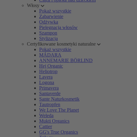
Włosy
Pokaż wszystkie
Zabarwienie
Odżywka
Pielęgnacja włosów
Szampon
Stylizacja
Certyfikowane kosmetyki naturalne
Pokaż wszystkie
MÁDARA
ANNEMARIE BÖRLIND
Hej Organic
Heliotrop
Lavera
Logona
Primavera
Santaverde
Sante Naturkosmetik
Tautropfen
We Love The Planet
Weleda
Mukti Organics
Cattier
GG's True Organics