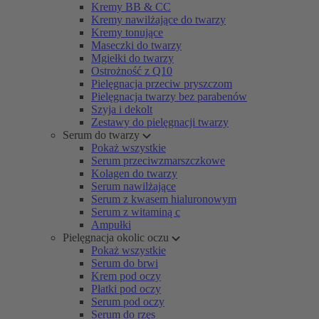
Kremy BB & CC
Kremy nawilżające do twarzy
Kremy tonujące
Maseczki do twarzy
Mgiełki do twarzy
Ostrożność z Q10
Pielęgnacja przeciw pryszczom
Pielęgnacja twarzy bez parabenów
Szyja i dekolt
Zestawy do pielęgnacji twarzy
Serum do twarzy
Pokaż wszystkie
Serum przeciwzmarszczkowe
Kolagen do twarzy
Serum nawilżające
Serum z kwasem hialuronowym
Serum z witaminą c
Ampułki
Pielęgnacja okolic oczu
Pokaż wszystkie
Serum do brwi
Krem pod oczy
Płatki pod oczy
Serum pod oczy
Serum do rzęs