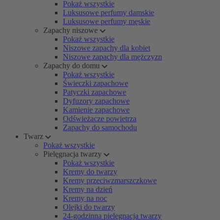
Pokaż wszystkie
Luksusowe perfumy damskie
Luksusowe perfumy męskie
Zapachy niszowe
Pokaż wszystkie
Niszowe zapachy dla kobiet
Niszowe zapachy dla mężczyzn
Zapachy do domu
Pokaż wszystkie
Świeczki zapachowe
Patyczki zapachowe
Dyfuzory zapachowe
Kamienie zapachowe
Odświeżacze powietrza
Zapachy do samochodu
Twarz
Pokaż wszystkie
Pielęgnacja twarzy
Pokaż wszystkie
Kremy do twarzy
Kremy przeciwzmarszczkowe
Kremy na dzień
Kremy na noc
Olejki do twarzy
24-godzinna pielęgnacja twarzy