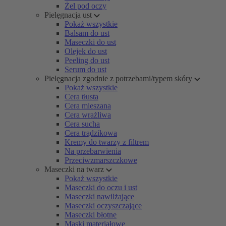
Żel pod oczy
Pielęgnacja ust
Pokaż wszystkie
Balsam do ust
Maseczki do ust
Olejek do ust
Peeling do ust
Serum do ust
Pielęgnacja zgodnie z potrzebami/typem skóry
Pokaż wszystkie
Cera tłusta
Cera mieszana
Cera wrażliwa
Cera sucha
Cera trądzikowa
Kremy do twarzy z filtrem
Na przebarwienia
Przeciwzmarszczkowe
Maseczki na twarz
Pokaż wszystkie
Maseczki do oczu i ust
Maseczki nawilżające
Maseczki oczyszczające
Maseczki błotne
Maski materiałowe