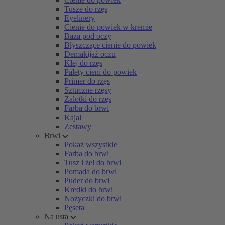
Tusze do rzęs
Eyelinery
Cienie do powiek w kremie
Baza pod oczy
Błyszczące cienie do powiek
Demakijaż oczu
Klej do rzęs
Palety cieni do powiek
Primer do rzęs
Sztuczne rzęsy
Zalotki do rzęs
Farba do brwi
Kajal
Zestawy
Brwi
Pokaż wszystkie
Farba do brwi
Tusz i żel do brwi
Pomada do brwi
Puder do brwi
Kredki do brwi
Nożyczki do brwi
Pęseta
Na usta