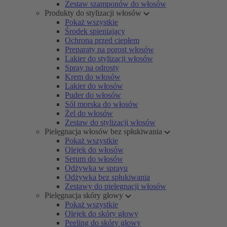
Zestaw szamponów do włosów
Produkty do stylizacji włosów
Pokaż wszystkie
Środek spieniający
Ochrona przed ciepłem
Preparaty na porost włosów
Lakier do stylizacji włosów
Spray na odrosty
Krem do włosów
Lakier do włosów
Puder do włosów
Sól morska do włosów
Żel do włosów
Zestaw do stylizacji włosów
Pielęgnacja włosów bez spłukiwania
Pokaż wszystkie
Olejek do włosów
Serum do włosów
Odżywka w sprayu
Odżywka bez spłukiwania
Zestawy do pielęgnacji włosów
Pielęgnacja skóry głowy
Pokaż wszystkie
Olejek do skóry głowy
Peeling do skóry głowy