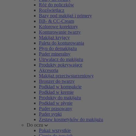
Róż do policzków
Rozświetlacz
Bazy pod makijaż i primery
BB- & CC-Cream
Kolorowe korektory
Konturowanie twarzy
Makijaż kryjący
Paleta do konturowania
Płyn do demakijażu
Puder mineralny
Utrwalacz do makijażu
Produkty pokrywające
Akcesoria
Makijaż przeciwstarzeniowy
Bronzer do twarzy
Podkład w kompakcie
Podkład w kremie
Produkty do makijażu
Podkład w płynie
Puder prasowany
Puder sypki
Zestaw kosmetyków do makijażu
Do oczu
Pokaż wszystkie
Cienie do powiek