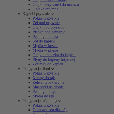
Olejki eteryczne i do masażu
Opieka intymna
Kąpiel i prysznic
Pokaż wszystkie
Żel pod prysznic
Olejki pod prysznic
Pianka pod prysznic
Peeling do ciała
Sól do kąpieli
Mydła w kostce
Mydła w płynie
Olejki i mleczka do kąpieli
Płyny do higieny intymnej
Zestawy do kąpieli
Pielęgnacja dłoni
Pokaż wszystkie
Kremy do rąk
Żele antybakteryjne
Maseczki na dłonie
Peeling do rąk
Mydła do rąk
Pielęgnacja stóp i pięt
Pokaż wszystkie
Domowe spa dla stóp