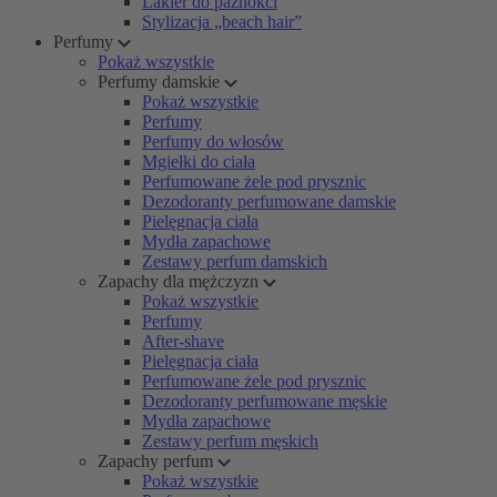
Lakier do paznokci
Stylizacja „beach hair”
Perfumy
Pokaż wszystkie
Perfumy damskie
Pokaż wszystkie
Perfumy
Perfumy do włosów
Mgiełki do ciała
Perfumowane żele pod prysznic
Dezodoranty perfumowane damskie
Pielęgnacja ciała
Mydła zapachowe
Zestawy perfum damskich
Zapachy dla mężczyzn
Pokaż wszystkie
Perfumy
After-shave
Pielęgnacja ciała
Perfumowane żele pod prysznic
Dezodoranty perfumowane męskie
Mydła zapachowe
Zestawy perfum męskich
Zapachy perfum
Pokaż wszystkie