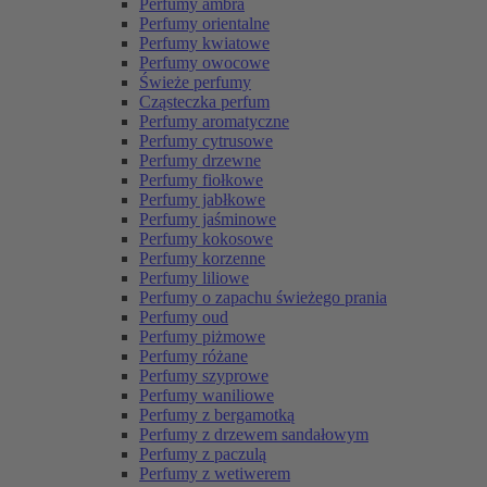
Perfumy ambra
Perfumy orientalne
Perfumy kwiatowe
Perfumy owocowe
Świeże perfumy
Cząsteczka perfum
Perfumy aromatyczne
Perfumy cytrusowe
Perfumy drzewne
Perfumy fiołkowe
Perfumy jabłkowe
Perfumy jaśminowe
Perfumy kokosowe
Perfumy korzenne
Perfumy liliowe
Perfumy o zapachu świeżego prania
Perfumy oud
Perfumy piżmowe
Perfumy różane
Perfumy szyprowe
Perfumy waniliowe
Perfumy z bergamotką
Perfumy z drzewem sandałowym
Perfumy z paczulą
Perfumy z wetiwerem