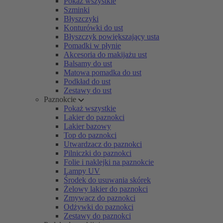
Pokaż wszystkie
Szminki
Błyszczyki
Konturówki do ust
Błyszczyk powiększający usta
Pomadki w płynie
Akcesoria do makijażu ust
Balsamy do ust
Matowa pomadka do ust
Podkład do ust
Zestawy do ust
Paznokcie
Pokaż wszystkie
Lakier do paznokci
Lakier bazowy
Top do paznokci
Utwardzacz do paznokci
Pilniczki do paznokci
Folie i naklejki na paznokcie
Lampy UV
Środek do usuwania skórek
Żelowy lakier do paznokci
Zmywacz do paznokci
Odżywki do paznokci
Zestawy do paznokci