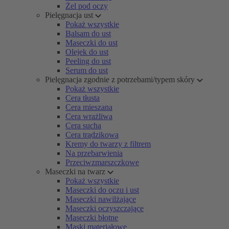
Żel pod oczy
Pielęgnacja ust
Pokaż wszystkie
Balsam do ust
Maseczki do ust
Olejek do ust
Peeling do ust
Serum do ust
Pielęgnacja zgodnie z potrzebami/typem skóry
Pokaż wszystkie
Cera tłusta
Cera mieszana
Cera wrażliwa
Cera sucha
Cera trądzikowa
Kremy do twarzy z filtrem
Na przebarwienia
Przeciwzmarszczkowe
Maseczki na twarz
Pokaż wszystkie
Maseczki do oczu i ust
Maseczki nawilżające
Maseczki oczyszczające
Maseczki błotne
Maski materiałowe