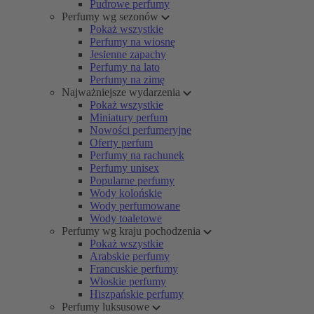
Pudrowe perfumy
Perfumy wg sezonów
Pokaż wszystkie
Perfumy na wiosnę
Jesienne zapachy
Perfumy na lato
Perfumy na zimę
Najważniejsze wydarzenia
Pokaż wszystkie
Miniatury perfum
Nowości perfumeryjne
Oferty perfum
Perfumy na rachunek
Perfumy unisex
Popularne perfumy
Wody kolońskie
Wody perfumowane
Wody toaletowe
Perfumy wg kraju pochodzenia
Pokaż wszystkie
Arabskie perfumy
Francuskie perfumy
Włoskie perfumy
Hiszpańskie perfumy
Perfumy luksusowe