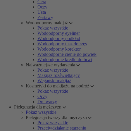
Cera
Oczy
Usta
Zestawy
Wodoodporny makijaż
Pokaż wszystkie
Wodoodporny eyeliner
Wodoodporny podkład
Wodoodporny tusz do rzęs
Wodoodporny korektor
Wodoodporne cienie do powiek
Wodoodporne kredki do brwi
Najważniejsze wydarzenia
Pokaż wszystkie
Makijaż rozświetlający
Wegański makijaż
Kosmetyki do makijażu na podróż
Pokaż wszystkie
Oczy
Do twarzy
Pielęgnacja dla mężczyzn
Pokaż wszystkie
Pielęgnacja twarzy dla mężczyzn
Pokaż wszystkie
Przeciwdziałanie starzeniu