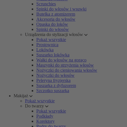
Scrunchies
Spinki do włosów i wsuwki
Butelka z atomizerem
Akcesoria do włosów
Opaska do loków
Spinki do włosów
Urządzenia do stylizacji włosów
Pokaż wszystkie
Prostownica
Lokówka
Suszarko lokówka
Wałki do włosów na gorąco
Maszynki do strzyżenia włosów
Nożyczki do cieniowania włosów
Nożyczki do włosów
Peleryna fryzjerska
Suszarka z dyfuzorem
Szczotko suszarka
Makijaż
Pokaż wszystkie
Do twarzy
Pokaż wszystkie
Podkłady
Korektory
Pudry do twarzy