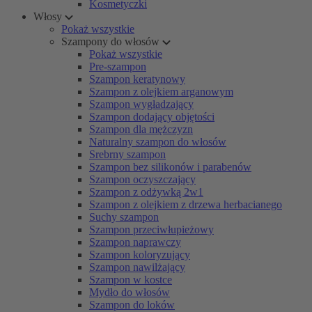
Kosmetyczki
Włosy
Pokaż wszystkie
Szampony do włosów
Pokaż wszystkie
Pre-szampon
Szampon keratynowy
Szampon z olejkiem arganowym
Szampon wygładzający
Szampon dodający objętości
Szampon dla mężczyzn
Naturalny szampon do włosów
Srebrny szampon
Szampon bez silikonów i parabenów
Szampon oczyszczający
Szampon z odżywką 2w1
Szampon z olejkiem z drzewa herbacianego
Suchy szampon
Szampon przeciwłupieżowy
Szampon naprawczy
Szampon koloryzujący
Szampon nawilżający
Szampon w kostce
Mydło do włosów
Szampon do loków