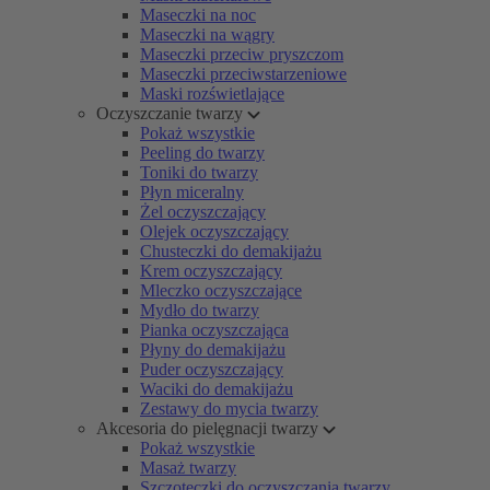
Maseczki na noc
Maseczki na wągry
Maseczki przeciw pryszczom
Maseczki przeciwstarzeniowe
Maski rozświetlające
Oczyszczanie twarzy
Pokaż wszystkie
Peeling do twarzy
Toniki do twarzy
Płyn miceralny
Żel oczyszczający
Olejek oczyszczający
Chusteczki do demakijażu
Krem oczyszczający
Mleczko oczyszczające
Mydło do twarzy
Pianka oczyszczająca
Płyny do demakijażu
Puder oczyszczający
Waciki do demakijażu
Zestawy do mycia twarzy
Akcesoria do pielęgnacji twarzy
Pokaż wszystkie
Masaż twarzy
Szczoteczki do oczyszczania twarzy