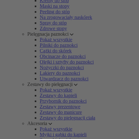
Kremy do stóp
Maski na stopy
Peeling do stóp
Na zrogowaciały naskórek
Spray do stóp
Zdrowe stopy
Pielęgnacja paznokci
Pokaż wszystkie
Pilniki do paznokci
Cążki do skórek
Obcinacze do paznokci
Olejki i sztyfty do paznokci
Nożyczki do paznokci
Lakiery do paznokci
Utwardzacz do paznokci
Zestawy do pielęgnacji
Pokaż wszystkie
Zestawy do kąpieli
Przybornik do paznokci
Zestawy prezentowe
Zestawy do manicure
Zestawy do pielęgnacji ciała
Akcesoria
Pokaż wszystkie
Myjki i gąbki do kąpieli