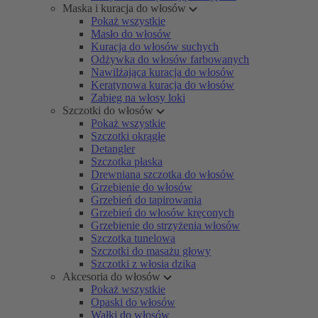
Maska i kuracja do włosów
Pokaż wszystkie
Masło do włosów
Kuracja do włosów suchych
Odżywka do włosów farbowanych
Nawilżająca kuracja do włosów
Keratynowa kuracja do włosów
Zabieg na włosy loki
Szczotki do włosów
Pokaż wszystkie
Szczotki okrągłe
Detangler
Szczotka płaska
Drewniana szczotka do włosów
Grzebienie do włosów
Grzebień do tapirowania
Grzebień do włosów kręconych
Grzebienie do strzyżenia włosów
Szczotka tunelowa
Szczotki do masażu głowy
Szczotki z włosia dzika
Akcesoria do włosów
Pokaż wszystkie
Opaski do włosów
Wałki do włosów