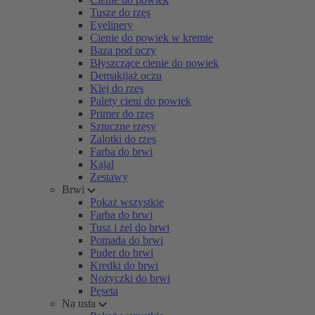
Tusze do rzęs
Eyelinery
Cienie do powiek w kremie
Baza pod oczy
Błyszczące cienie do powiek
Demakijaż oczu
Klej do rzęs
Palety cieni do powiek
Primer do rzęs
Sztuczne rzęsy
Zalotki do rzęs
Farba do brwi
Kajal
Zestawy
Brwi
Pokaż wszystkie
Farba do brwi
Tusz i żel do brwi
Pomada do brwi
Puder do brwi
Kredki do brwi
Nożyczki do brwi
Pęseta
Na usta