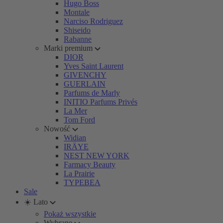
Hugo Boss
Montale
Narciso Rodriguez
Shiseido
Rabanne
Marki premium
DIOR
Yves Saint Laurent
GIVENCHY
GUERLAIN
Parfums de Marly
INITIO Parfums Privés
La Mer
Tom Ford
Nowość
Widian
IRÄYE
NEST NEW YORK
Farmacy Beauty
La Prairie
TYPEBEA
Sale
☀️ Lato
Pokaż wszystkie
Wybrane