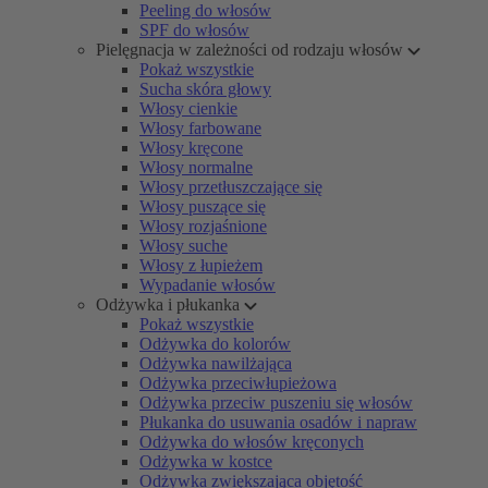
Peeling do włosów
SPF do włosów
Pielęgnacja w zależności od rodzaju włosów
Pokaż wszystkie
Sucha skóra głowy
Włosy cienkie
Włosy farbowane
Włosy kręcone
Włosy normalne
Włosy przetłuszczające się
Włosy puszące się
Włosy rozjaśnione
Włosy suche
Włosy z łupieżem
Wypadanie włosów
Odżywka i płukanka
Pokaż wszystkie
Odżywka do kolorów
Odżywka nawilżająca
Odżywka przeciwłupieżowa
Odżywka przeciw puszeniu się włosów
Płukanka do usuwania osadów i napraw
Odżywka do włosów kręconych
Odżywka w kostce
Odżywka zwiększająca objętość