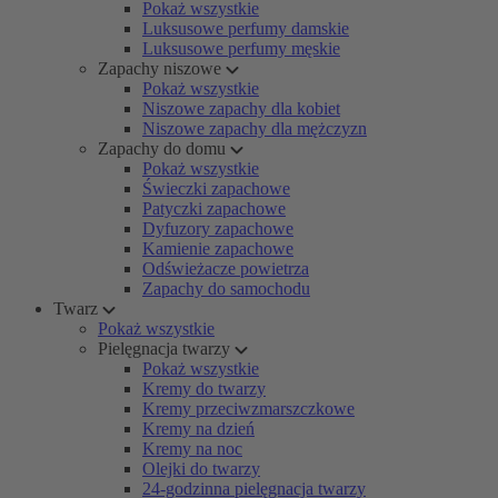
Pokaż wszystkie
Luksusowe perfumy damskie
Luksusowe perfumy męskie
Zapachy niszowe
Pokaż wszystkie
Niszowe zapachy dla kobiet
Niszowe zapachy dla mężczyzn
Zapachy do domu
Pokaż wszystkie
Świeczki zapachowe
Patyczki zapachowe
Dyfuzory zapachowe
Kamienie zapachowe
Odświeżacze powietrza
Zapachy do samochodu
Twarz
Pokaż wszystkie
Pielęgnacja twarzy
Pokaż wszystkie
Kremy do twarzy
Kremy przeciwzmarszczkowe
Kremy na dzień
Kremy na noc
Olejki do twarzy
24-godzinna pielęgnacja twarzy