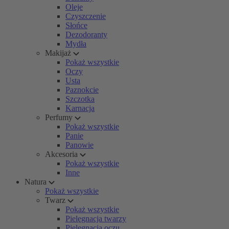
Oleje
Czyszczenie
Słońce
Dezodoranty
Mydła
Makijaż
Pokaż wszystkie
Oczy
Usta
Paznokcie
Szczotka
Karnacja
Perfumy
Pokaż wszystkie
Panie
Panowie
Akcesoria
Pokaż wszystkie
Inne
Natura
Pokaż wszystkie
Twarz
Pokaż wszystkie
Pielęgnacja twarzy
Pielęgnacja oczu