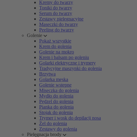
Kremy do twarzy
Toniki do twarzy
Serum do twarzy
Zestawy pielęgnacyjne
Maseczki do twarzy
Peeling do twarzy
Golenie
Pokaż wszystkie
Krem do golenia
Golenie na mokro
Krem i balsam po goleniu
Golarki elektryczne i trymery
Tradycyjne maszynki do golenia
Brzytwa
Golarka męska
Golenie wstępne
Miseczka do golenia
Mydło do golenia
Pędzel do golenia
Pianka do golenia
Stojak do golenia
Trymer i wosk do depilacji nosa
Żel do golenia
Zestawy do golenia
Pielęgnacja brody