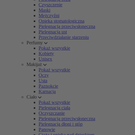
Czyszczenie
Maski
Mężczyźni
Opieka stomatologiczna
Pielęgnacja przeciwsłoneczna
Pielęgnacja ust
Przeciwdziałanie starzeniu
Perfumy
Pokaż wszystkie
Kobiety
Unisex
Makijaż
Pokaż wszystkie
Oczy
Usta
Paznokcie
Karnacja
Ciało
Pokaż wszystkie
Pielęgnacja ciała
Oczyszczanie
Pielęgnacja przeciwsłoneczna
Pielęgnacja dłoni i stóp
Panowie
Ciąża i opieka nad dzieckiem