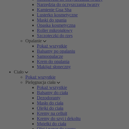
Narzędzia do oczyszczania twarzy
Kamienie Gua Sha
Lusterko kosmetyczne
Maski do spania
Opaska kosmetyczna
Roller mikroigłowy
Szczoteczki do rzęs
Opalanie
Pokaż wszystkie
Balsamy po opalaniu
Samoopalacze
Krem do opalania
Makijaż słoneczny
Ciało
Pokaż wszystkie
Pielęgnacja ciała
Pokaż wszystkie
Balsamy do ciała
Dezodoranty
Masło do ciała
Olejki do ciała
Kremy na celluit
Kremy do szyi i dekoltu
Mgiełki do ciała
Olej i napar do sauny