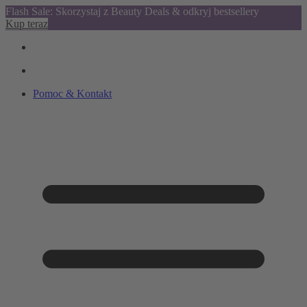
Flash Sale: Skorzystaj z Beauty Deals & odkryj bestsellery
Kup teraz
Pomoc & Kontakt