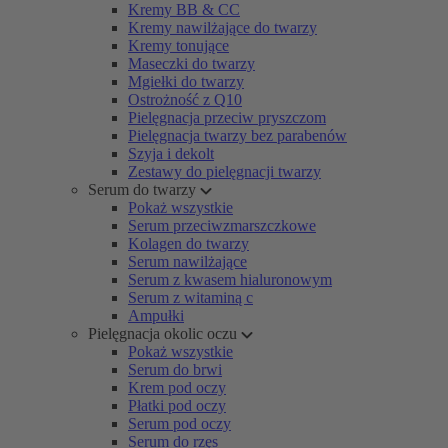
Kremy BB & CC
Kremy nawilżające do twarzy
Kremy tonujące
Maseczki do twarzy
Mgiełki do twarzy
Ostrożność z Q10
Pielęgnacja przeciw pryszczom
Pielęgnacja twarzy bez parabenów
Szyja i dekolt
Zestawy do pielęgnacji twarzy
Serum do twarzy
Pokaż wszystkie
Serum przeciwzmarszczkowe
Kolagen do twarzy
Serum nawilżające
Serum z kwasem hialuronowym
Serum z witaminą c
Ampułki
Pielęgnacja okolic oczu
Pokaż wszystkie
Serum do brwi
Krem pod oczy
Płatki pod oczy
Serum pod oczy
Serum do rzęs