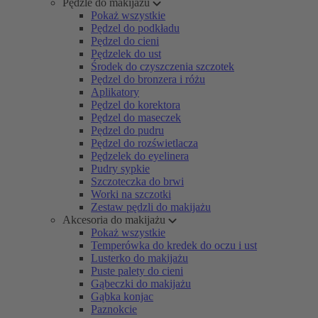
Pędzle do makijażu
Pokaż wszystkie
Pędzel do podkładu
Pędzel do cieni
Pędzelek do ust
Środek do czyszczenia szczotek
Pędzel do bronzera i różu
Aplikatory
Pędzel do korektora
Pędzel do maseczek
Pędzel do pudru
Pędzel do rozświetlacza
Pędzelek do eyelinera
Pudry sypkie
Szczoteczka do brwi
Worki na szczotki
Zestaw pędzli do makijażu
Akcesoria do makijażu
Pokaż wszystkie
Temperówka do kredek do oczu i ust
Lusterko do makijażu
Puste palety do cieni
Gąbeczki do makijażu
Gąbka konjac
Paznokcie