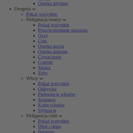
Opieka intymna
Drogeria
Pokaż wszystkie
Pielęgnacja twarzy
Pokaż wszystkie
Przeciwdziałanie starzeniu
Oczy
Usta
Opieka nocna
Opieka dzienna
Czyszczenie
Golenie
Słońce
Zęby
Włosy
Pokaż wszystkie
Odżywka
Pielęgnacja włosów
Szampon
Kolor włosów
Stylizacja
Pielęgnacja ciała
Pokaż wszystkie
Dłoń i stopa
Balsamy