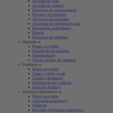
Szczotki do ciała
Szczotki do masażu
Rękawice do samoopalacza
Przybory do pedicure
Akcesoria do paznokci
Akcesoria do pielęgnacji ciała
Bransoletki materiałowe
Flanela
Rękawice do peelingu
Opalanie
Pokaż wszystkie
Kosmetyki po opalaniu
Samoopalacze
Spraye i kremy do opalania
Depilacja
Pokaż wszystkie
Zimny i ciepły wosk
Golarki i depilatory
Pielęgnacja przy goleniu
Krem do depilacji
Akcesoria łazienkowe
Pokaż wszystkie
Akcesoria łazienkowe
Szlafroki
Ręczniki i dywaniki łazienkowe