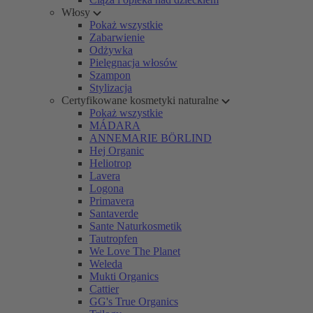
Włosy
Pokaż wszystkie
Zabarwienie
Odżywka
Pielęgnacja włosów
Szampon
Stylizacja
Certyfikowane kosmetyki naturalne
Pokaż wszystkie
MÁDARA
ANNEMARIE BÖRLIND
Hej Organic
Heliotrop
Lavera
Logona
Primavera
Santaverde
Sante Naturkosmetik
Tautropfen
We Love The Planet
Weleda
Mukti Organics
Cattier
GG's True Organics