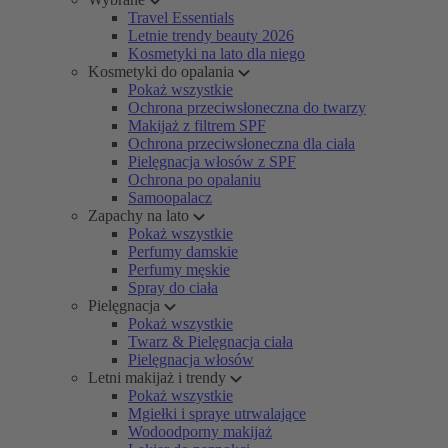
Travel Essentials
Letnie trendy beauty 2026
Kosmetyki na lato dla niego
Kosmetyki do opalania
Pokaż wszystkie
Ochrona przeciwsłoneczna do twarzy
Makijaż z filtrem SPF
Ochrona przeciwsłoneczna dla ciała
Pielęgnacja włosów z SPF
Ochrona po opalaniu
Samoopalacz
Zapachy na lato
Pokaż wszystkie
Perfumy damskie
Perfumy męskie
Spray do ciała
Pielęgnacja
Pokaż wszystkie
Twarz & Pielęgnacja ciała
Pielęgnacja włosów
Letni makijaż i trendy
Pokaż wszystkie
Mgiełki i spraye utrwalające
Wodoodporny makijaż