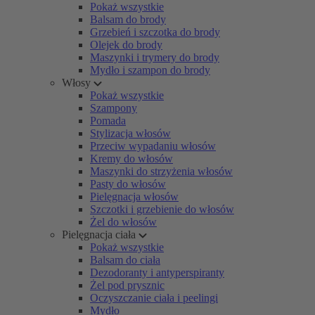
Pokaż wszystkie
Balsam do brody
Grzebień i szczotka do brody
Olejek do brody
Maszynki i trymery do brody
Mydło i szampon do brody
Włosy
Pokaż wszystkie
Szampony
Pomada
Stylizacja włosów
Przeciw wypadaniu włosów
Kremy do włosów
Maszynki do strzyżenia włosów
Pasty do włosów
Pielęgnacja włosów
Szczotki i grzebienie do włosów
Żel do włosów
Pielęgnacja ciała
Pokaż wszystkie
Balsam do ciała
Dezodoranty i antyperspiranty
Żel pod prysznic
Oczyszczanie ciała i peelingi
Mydło