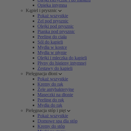
Opieka intymna
Kąpiel i prysznic
Pokaż wszystkie
Żel pod prysznic
Olejki pod prysznic
Pianka pod prysznic
Peeling do ciała
Sól do kąpieli
Mydła w kostce
Mydła w płynie
Olejki i mleczka do kąpieli
Płyny do higieny intymnej
Zestawy do kąpieli
Pielęgnacja dłoni
Pokaż wszystkie
Kremy do rąk
Żele antybakteryjne
Maseczki na dłonie
Peeling do rąk
Mydła do rąk
Pielęgnacja stóp i pięt
Pokaż wszystkie
Domowe spa dla stóp
Kremy do stóp