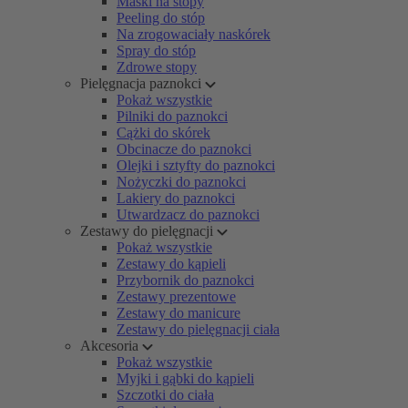
Maski na stopy
Peeling do stóp
Na zrogowaciały naskórek
Spray do stóp
Zdrowe stopy
Pielęgnacja paznokci
Pokaż wszystkie
Pilniki do paznokci
Cążki do skórek
Obcinacze do paznokci
Olejki i sztyfty do paznokci
Nożyczki do paznokci
Lakiery do paznokci
Utwardzacz do paznokci
Zestawy do pielęgnacji
Pokaż wszystkie
Zestawy do kąpieli
Przybornik do paznokci
Zestawy prezentowe
Zestawy do manicure
Zestawy do pielęgnacji ciała
Akcesoria
Pokaż wszystkie
Myjki i gąbki do kąpieli
Szczotki do ciała