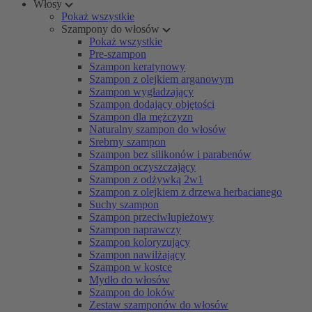
Włosy
Pokaż wszystkie
Szampony do włosów
Pokaż wszystkie
Pre-szampon
Szampon keratynowy
Szampon z olejkiem arganowym
Szampon wygładzający
Szampon dodający objętości
Szampon dla mężczyzn
Naturalny szampon do włosów
Srebrny szampon
Szampon bez silikonów i parabenów
Szampon oczyszczający
Szampon z odżywką 2w1
Szampon z olejkiem z drzewa herbacianego
Suchy szampon
Szampon przeciwłupieżowy
Szampon naprawczy
Szampon koloryzujący
Szampon nawilżający
Szampon w kostce
Mydło do włosów
Szampon do loków
Zestaw szamponów do włosów