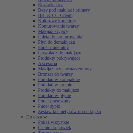
Rozświetlacz
Bazy pod makijaż i primery
BB- & CC-Cream
Kolorowe korektory
Konturowanie twarzy
Makijaż kryjący
Paleta do konturowania
Płyn do demakijażu
Puder mineralny
Utrwalacz do makijażu
Produkty pokrywające
Akcesoria
Makijaż przeciwstarzeniowy
Bronzer do twarzy
Podkład w kompakcie
Podkład w kremie
Produkty do makijażu
Podkład w płynie
Puder prasowany
Puder sypki
Zestaw kosmetyków do makijażu
Do oczu
Pokaż wszystkie
Cienie do powiek
Tusze do rzęs