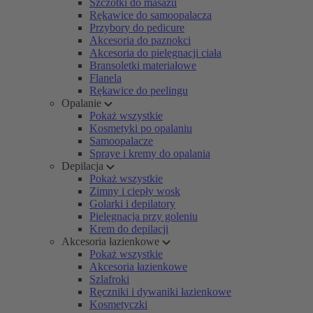
Szczotki do masażu
Rękawice do samoopalacza
Przybory do pedicure
Akcesoria do paznokci
Akcesoria do pielęgnacji ciała
Bransoletki materiałowe
Flanela
Rękawice do peelingu
Opalanie
Pokaż wszystkie
Kosmetyki po opalaniu
Samoopalacze
Spraye i kremy do opalania
Depilacja
Pokaż wszystkie
Zimny i ciepły wosk
Golarki i depilatory
Pielęgnacja przy goleniu
Krem do depilacji
Akcesoria łazienkowe
Pokaż wszystkie
Akcesoria łazienkowe
Szlafroki
Ręczniki i dywaniki łazienkowe
Kosmetyczki