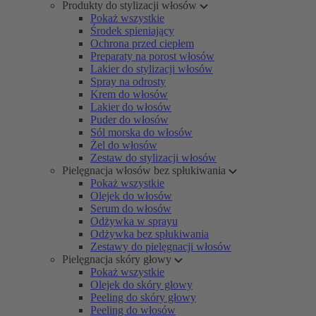
Produkty do stylizacji włosów
Pokaż wszystkie
Środek spieniający
Ochrona przed ciepłem
Preparaty na porost włosów
Lakier do stylizacji włosów
Spray na odrosty
Krem do włosów
Lakier do włosów
Puder do włosów
Sól morska do włosów
Żel do włosów
Zestaw do stylizacji włosów
Pielęgnacja włosów bez spłukiwania
Pokaż wszystkie
Olejek do włosów
Serum do włosów
Odżywka w sprayu
Odżywka bez spłukiwania
Zestawy do pielęgnacji włosów
Pielęgnacja skóry głowy
Pokaż wszystkie
Olejek do skóry głowy
Peeling do skóry głowy
Peeling do włosów