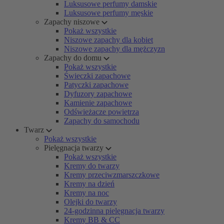
Luksusowe perfumy damskie
Luksusowe perfumy męskie
Zapachy niszowe
Pokaż wszystkie
Niszowe zapachy dla kobiet
Niszowe zapachy dla mężczyzn
Zapachy do domu
Pokaż wszystkie
Świeczki zapachowe
Patyczki zapachowe
Dyfuzory zapachowe
Kamienie zapachowe
Odświeżacze powietrza
Zapachy do samochodu
Twarz
Pokaż wszystkie
Pielęgnacja twarzy
Pokaż wszystkie
Kremy do twarzy
Kremy przeciwzmarszczkowe
Kremy na dzień
Kremy na noc
Olejki do twarzy
24-godzinna pielęgnacja twarzy
Kremy BB & CC