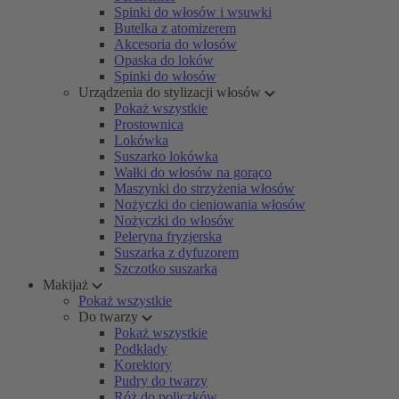
Spinki do włosów i wsuwki
Butelka z atomizerem
Akcesoria do włosów
Opaska do loków
Spinki do włosów
Urządzenia do stylizacji włosów
Pokaż wszystkie
Prostownica
Lokówka
Suszarko lokówka
Wałki do włosów na gorąco
Maszynki do strzyżenia włosów
Nożyczki do cieniowania włosów
Nożyczki do włosów
Peleryna fryzjerska
Suszarka z dyfuzorem
Szczotko suszarka
Makijaż
Pokaż wszystkie
Do twarzy
Pokaż wszystkie
Podkłady
Korektory
Pudry do twarzy
Róż do policzków