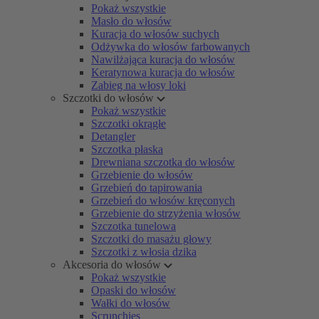
Pokaż wszystkie
Masło do włosów
Kuracja do włosów suchych
Odżywka do włosów farbowanych
Nawilżająca kuracja do włosów
Keratynowa kuracja do włosów
Zabieg na włosy loki
Szczotki do włosów
Pokaż wszystkie
Szczotki okrągłe
Detangler
Szczotka płaska
Drewniana szczotka do włosów
Grzebienie do włosów
Grzebień do tapirowania
Grzebień do włosów kręconych
Grzebienie do strzyżenia włosów
Szczotka tunelowa
Szczotki do masażu głowy
Szczotki z włosia dzika
Akcesoria do włosów
Pokaż wszystkie
Opaski do włosów
Wałki do włosów
Scrunchies