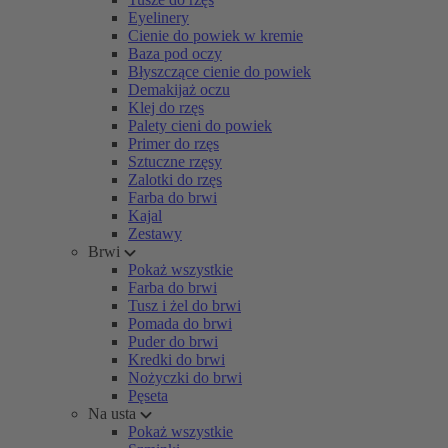
Eyelinery
Cienie do powiek w kremie
Baza pod oczy
Błyszczące cienie do powiek
Demakijaż oczu
Klej do rzęs
Palety cieni do powiek
Primer do rzęs
Sztuczne rzęsy
Zalotki do rzęs
Farba do brwi
Kajal
Zestawy
Brwi
Pokaż wszystkie
Farba do brwi
Tusz i żel do brwi
Pomada do brwi
Puder do brwi
Kredki do brwi
Nożyczki do brwi
Pęseta
Na usta
Pokaż wszystkie