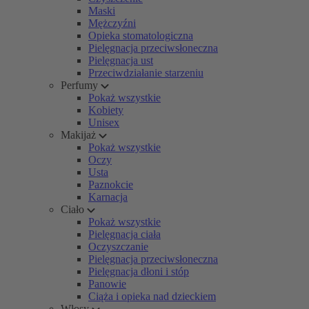
Maski
Mężczyźni
Opieka stomatologiczna
Pielęgnacja przeciwsłoneczna
Pielęgnacja ust
Przeciwdziałanie starzeniu
Perfumy
Pokaż wszystkie
Kobiety
Unisex
Makijaż
Pokaż wszystkie
Oczy
Usta
Paznokcie
Karnacja
Ciało
Pokaż wszystkie
Pielęgnacja ciała
Oczyszczanie
Pielęgnacja przeciwsłoneczna
Pielęgnacja dłoni i stóp
Panowie
Ciąża i opieka nad dzieckiem
Włosy