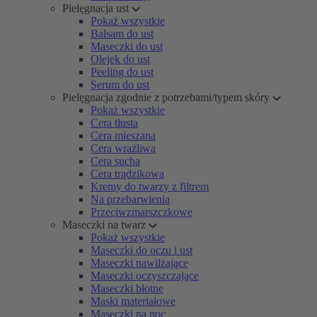
Pielęgnacja ust
Pokaż wszystkie
Balsam do ust
Maseczki do ust
Olejek do ust
Peeling do ust
Serum do ust
Pielęgnacja zgodnie z potrzebami/typem skóry
Pokaż wszystkie
Cera tłusta
Cera mieszana
Cera wrażliwa
Cera sucha
Cera trądzikowa
Kremy do twarzy z filtrem
Na przebarwienia
Przeciwzmarszczkowe
Maseczki na twarz
Pokaż wszystkie
Maseczki do oczu i ust
Maseczki nawilżające
Maseczki oczyszczające
Maseczki błotne
Maski materiałowe
Maseczki na noc