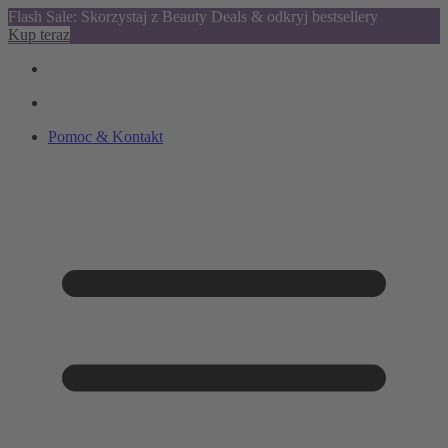
Flash Sale: Skorzystaj z Beauty Deals & odkryj bestsellery
Kup teraz
Pomoc & Kontakt