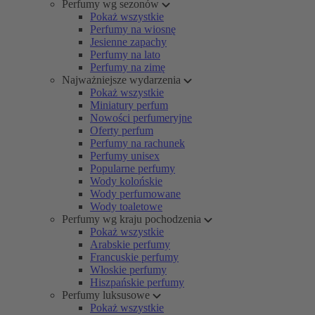
Perfumy wg sezonów
Pokaż wszystkie
Perfumy na wiosnę
Jesienne zapachy
Perfumy na lato
Perfumy na zimę
Najważniejsze wydarzenia
Pokaż wszystkie
Miniatury perfum
Nowości perfumeryjne
Oferty perfum
Perfumy na rachunek
Perfumy unisex
Popularne perfumy
Wody kolońskie
Wody perfumowane
Wody toaletowe
Perfumy wg kraju pochodzenia
Pokaż wszystkie
Arabskie perfumy
Francuskie perfumy
Włoskie perfumy
Hiszpańskie perfumy
Perfumy luksusowe
Pokaż wszystkie