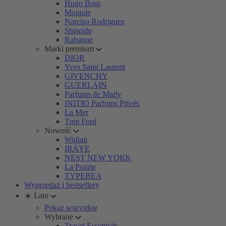
Hugo Boss
Montale
Narciso Rodriguez
Shiseido
Rabanne
Marki premium
DIOR
Yves Saint Laurent
GIVENCHY
GUERLAIN
Parfums de Marly
INITIO Parfums Privés
La Mer
Tom Ford
Nowość
Widian
IRÄYE
NEST NEW YORK
La Prairie
TYPEBEA
Wyprzedaż i bestsellery
☀️ Lato
Pokaż wszystkie
Wybrane
Travel Essentials