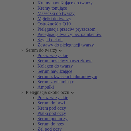
Kremy nawilżające do twarzy
Kremy tonujące
Maseczki do twarzy
Mgiełki do twarzy
Ostrożność z Q10
Pielęgnacja przeciw pryszczom
Pielęgnacja twarzy bez parabenów
Szyja i dekolt
Zestawy do pielęgnacji twarzy
Serum do twarzy
Pokaż wszystkie
Serum przeciwzmarszczkowe
Kolagen do twarzy
Serum nawilżające
Serum z kwasem hialuronowym
Serum z witaminą c
Ampułki
Pielęgnacja okolic oczu
Pokaż wszystkie
Serum do brwi
Krem pod oczy
Płatki pod oczy
Serum pod oczy
Serum do rzęs
Żel pod oczy