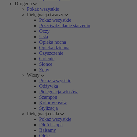
Drogeria
Pokaż wszystkie
Pielęgnacja twarzy
Pokaż wszystkie
Przeciwdziałanie starzeniu
Oczy
Usta
Opieka nocna
Opieka dzienna
Czyszczenie
Golenie
Słońce
Zęby
Włosy
Pokaż wszystkie
Odżywka
Pielęgnacja włosów
Szampon
Kolor włosów
Stylizacja
Pielęgnacja ciała
Pokaż wszystkie
Dłoń i stopa
Balsamy
Oleje