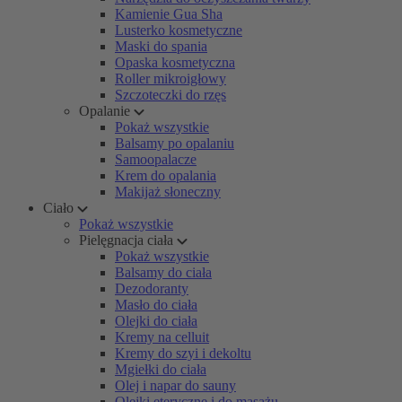
Kamienie Gua Sha
Lusterko kosmetyczne
Maski do spania
Opaska kosmetyczna
Roller mikroigłowy
Szczoteczki do rzęs
Opalanie
Pokaż wszystkie
Balsamy po opalaniu
Samoopalacze
Krem do opalania
Makijaż słoneczny
Ciało
Pokaż wszystkie
Pielęgnacja ciała
Pokaż wszystkie
Balsamy do ciała
Dezodoranty
Masło do ciała
Olejki do ciała
Kremy na celluit
Kremy do szyi i dekoltu
Mgiełki do ciała
Olej i napar do sauny
Olejki eteryczne i do masażu