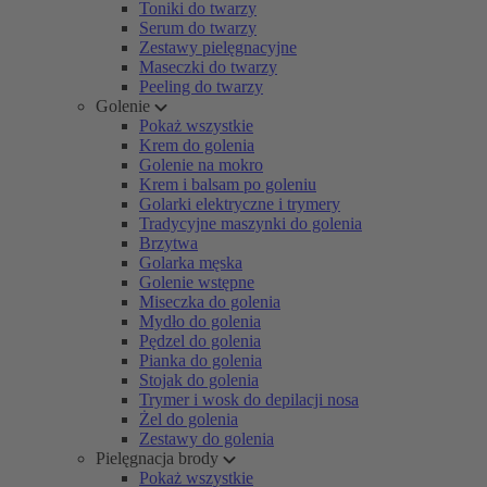
Toniki do twarzy
Serum do twarzy
Zestawy pielęgnacyjne
Maseczki do twarzy
Peeling do twarzy
Golenie
Pokaż wszystkie
Krem do golenia
Golenie na mokro
Krem i balsam po goleniu
Golarki elektryczne i trymery
Tradycyjne maszynki do golenia
Brzytwa
Golarka męska
Golenie wstępne
Miseczka do golenia
Mydło do golenia
Pędzel do golenia
Pianka do golenia
Stojak do golenia
Trymer i wosk do depilacji nosa
Żel do golenia
Zestawy do golenia
Pielęgnacja brody
Pokaż wszystkie