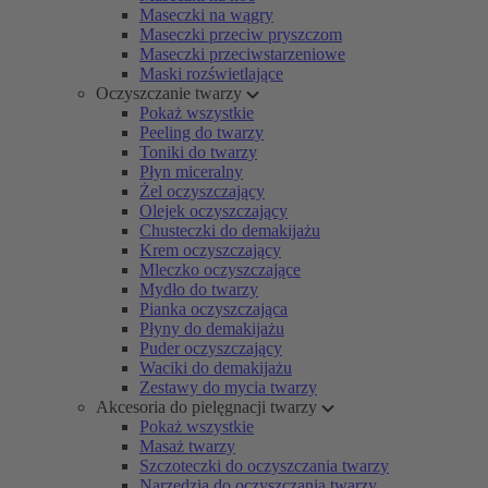
Maseczki na wągry
Maseczki przeciw pryszczom
Maseczki przeciwstarzeniowe
Maski rozświetlające
Oczyszczanie twarzy
Pokaż wszystkie
Peeling do twarzy
Toniki do twarzy
Płyn miceralny
Żel oczyszczający
Olejek oczyszczający
Chusteczki do demakijażu
Krem oczyszczający
Mleczko oczyszczające
Mydło do twarzy
Pianka oczyszczająca
Płyny do demakijażu
Puder oczyszczający
Waciki do demakijażu
Zestawy do mycia twarzy
Akcesoria do pielęgnacji twarzy
Pokaż wszystkie
Masaż twarzy
Szczoteczki do oczyszczania twarzy
Narzędzia do oczyszczania twarzy