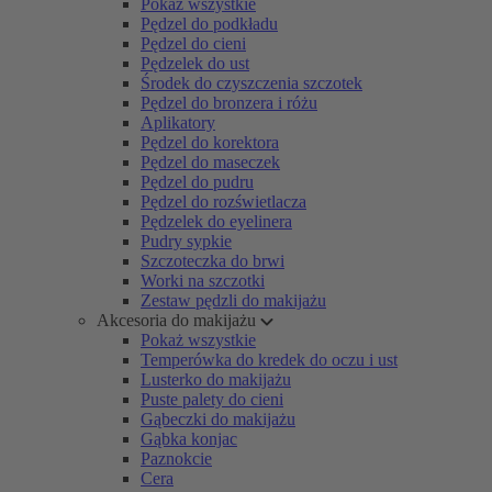
Pokaż wszystkie
Pędzel do podkładu
Pędzel do cieni
Pędzelek do ust
Środek do czyszczenia szczotek
Pędzel do bronzera i różu
Aplikatory
Pędzel do korektora
Pędzel do maseczek
Pędzel do pudru
Pędzel do rozświetlacza
Pędzelek do eyelinera
Pudry sypkie
Szczoteczka do brwi
Worki na szczotki
Zestaw pędzli do makijażu
Akcesoria do makijażu
Pokaż wszystkie
Temperówka do kredek do oczu i ust
Lusterko do makijażu
Puste palety do cieni
Gąbeczki do makijażu
Gąbka konjac
Paznokcie
Cera