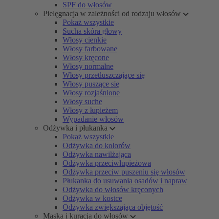
SPF do włosów
Pielęgnacja w zależności od rodzaju włosów
Pokaż wszystkie
Sucha skóra głowy
Włosy cienkie
Włosy farbowane
Włosy kręcone
Włosy normalne
Włosy przetłuszczające się
Włosy puszące się
Włosy rozjaśnione
Włosy suche
Włosy z łupieżem
Wypadanie włosów
Odżywka i płukanka
Pokaż wszystkie
Odżywka do kolorów
Odżywka nawilżająca
Odżywka przeciwłupieżowa
Odżywka przeciw puszeniu się włosów
Płukanka do usuwania osadów i napraw
Odżywka do włosów kręconych
Odżywka w kostce
Odżywka zwiększająca objętość
Maska i kuracja do włosów