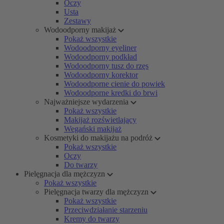
Oczy
Usta
Zestawy
Wodoodporny makijaż
Pokaż wszystkie
Wodoodporny eyeliner
Wodoodporny podkład
Wodoodporny tusz do rzęs
Wodoodporny korektor
Wodoodporne cienie do powiek
Wodoodporne kredki do brwi
Najważniejsze wydarzenia
Pokaż wszystkie
Makijaż rozświetlający
Wegański makijaż
Kosmetyki do makijażu na podróż
Pokaż wszystkie
Oczy
Do twarzy
Pielęgnacja dla mężczyzn
Pokaż wszystkie
Pielęgnacja twarzy dla mężczyzn
Pokaż wszystkie
Przeciwdziałanie starzeniu
Kremy do twarzy