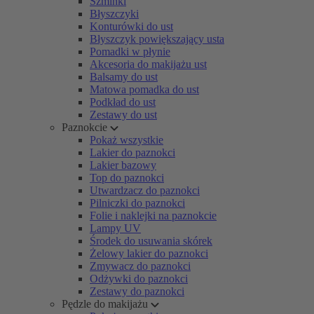
Szminki
Błyszczyki
Konturówki do ust
Błyszczyk powiększający usta
Pomadki w płynie
Akcesoria do makijażu ust
Balsamy do ust
Matowa pomadka do ust
Podkład do ust
Zestawy do ust
Paznokcie
Pokaż wszystkie
Lakier do paznokci
Lakier bazowy
Top do paznokci
Utwardzacz do paznokci
Pilniczki do paznokci
Folie i naklejki na paznokcie
Lampy UV
Środek do usuwania skórek
Żelowy lakier do paznokci
Zmywacz do paznokci
Odżywki do paznokci
Zestawy do paznokci
Pędzle do makijażu