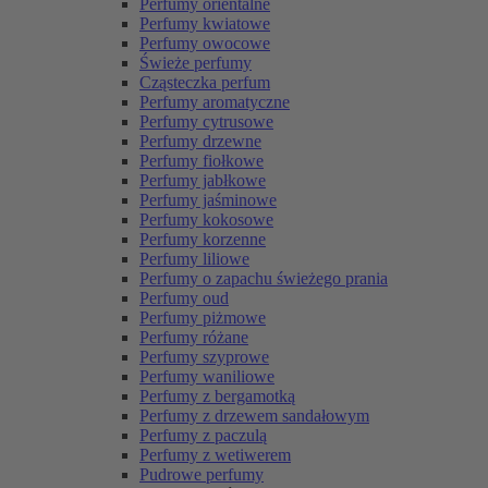
Perfumy orientalne
Perfumy kwiatowe
Perfumy owocowe
Świeże perfumy
Cząsteczka perfum
Perfumy aromatyczne
Perfumy cytrusowe
Perfumy drzewne
Perfumy fiołkowe
Perfumy jabłkowe
Perfumy jaśminowe
Perfumy kokosowe
Perfumy korzenne
Perfumy liliowe
Perfumy o zapachu świeżego prania
Perfumy oud
Perfumy piżmowe
Perfumy różane
Perfumy szyprowe
Perfumy waniliowe
Perfumy z bergamotką
Perfumy z drzewem sandałowym
Perfumy z paczulą
Perfumy z wetiwerem
Pudrowe perfumy