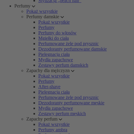
Stylizacja „beach hair”
Perfumy
Pokaż wszystkie
Perfumy damskie
Pokaż wszystkie
Perfumy
Perfumy do włosów
Mgiełki do ciała
Perfumowane żele pod prysznic
Dezodoranty perfumowane damskie
Pielęgnacja ciała
Mydła zapachowe
Zestawy perfum damskich
Zapachy dla mężczyzn
Pokaż wszystkie
Perfumy
After-shave
Pielęgnacja ciała
Perfumowane żele pod prysznic
Dezodoranty perfumowane męskie
Mydła zapachowe
Zestawy perfum męskich
Zapachy perfum
Pokaż wszystkie
Perfumy ambra