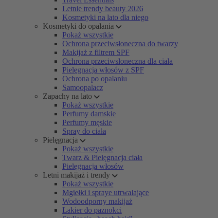
Letnie trendy beauty 2026
Kosmetyki na lato dla niego
Kosmetyki do opalania
Pokaż wszystkie
Ochrona przeciwsłoneczna do twarzy
Makijaż z filtrem SPF
Ochrona przeciwsłoneczna dla ciała
Pielęgnacja włosów z SPF
Ochrona po opalaniu
Samoopalacz
Zapachy na lato
Pokaż wszystkie
Perfumy damskie
Perfumy męskie
Spray do ciała
Pielęgnacja
Pokaż wszystkie
Twarz & Pielęgnacja ciała
Pielęgnacja włosów
Letni makijaż i trendy
Pokaż wszystkie
Mgiełki i spraye utrwalające
Wodoodporny makijaż
Lakier do paznokci