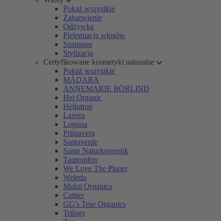
Pokaż wszystkie
Zabarwienie
Odżywka
Pielęgnacja włosów
Szampon
Stylizacja
Certyfikowane kosmetyki naturalne
Pokaż wszystkie
MÁDARA
ANNEMARIE BÖRLIND
Hej Organic
Heliotrop
Lavera
Logona
Primavera
Santaverde
Sante Naturkosmetik
Tautropfen
We Love The Planet
Weleda
Mukti Organics
Cattier
GG's True Organics
Trilogy