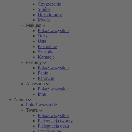
Czyszczenie
Słońce
Dezodoranty
Mydła
Makijaż
Pokaż wszystkie
Oczy
Usta
Paznokcie
Szczotka
Karnacja
Perfumy
Pokaż wszystkie
Panie
Panowie
Akcesoria
Pokaż wszystkie
Inne
Natura
Pokaż wszystkie
Twarz
Pokaż wszystkie
Pielęgnacja twarzy
Pielęgnacja oczu
Czyszczenie