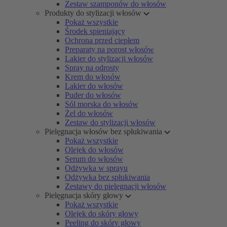
Zestaw szamponów do włosów
Produkty do stylizacji włosów
Pokaż wszystkie
Środek spieniający
Ochrona przed ciepłem
Preparaty na porost włosów
Lakier do stylizacji włosów
Spray na odrosty
Krem do włosów
Lakier do włosów
Puder do włosów
Sól morska do włosów
Żel do włosów
Zestaw do stylizacji włosów
Pielęgnacja włosów bez spłukiwania
Pokaż wszystkie
Olejek do włosów
Serum do włosów
Odżywka w sprayu
Odżywka bez spłukiwania
Zestawy do pielęgnacji włosów
Pielęgnacja skóry głowy
Pokaż wszystkie
Olejek do skóry głowy
Peeling do skóry głowy