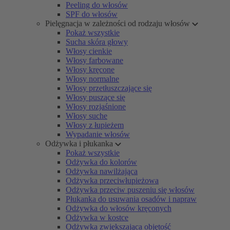
Peeling do włosów
SPF do włosów
Pielęgnacja w zależności od rodzaju włosów
Pokaż wszystkie
Sucha skóra głowy
Włosy cienkie
Włosy farbowane
Włosy kręcone
Włosy normalne
Włosy przetłuszczające się
Włosy puszące się
Włosy rozjaśnione
Włosy suche
Włosy z łupieżem
Wypadanie włosów
Odżywka i płukanka
Pokaż wszystkie
Odżywka do kolorów
Odżywka nawilżająca
Odżywka przeciwłupieżowa
Odżywka przeciw puszeniu się włosów
Płukanka do usuwania osadów i napraw
Odżywka do włosów kręconych
Odżywka w kostce
Odżywka zwiększająca objętość