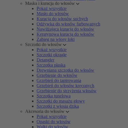
Maska i kuracja do włosów
Pokaż wszystkie
Masło do włosów
Kuracja do włosów suchych
Odżywka do włosów farbowanych
Nawilżająca kuracja do włosów
Keratynowa kuracja do włosów
Zabieg na włosy loki
Szczotki do włosów
Pokaż wszystkie
Szczotki okrągłe
Detangler
Szczotka płaska
Drewniana szczotka do włosów
Grzebienie do włosów
Grzebień do tapirowania
Grzebień do włosów kręconych
Grzebienie do strzyżenia włosów
Szczotka tunelowa
Szczotki do masażu głowy
Szczotki z włosia dzika
Akcesoria do włosów
Pokaż wszystkie
Opaski do włosów
Wałki do włosów