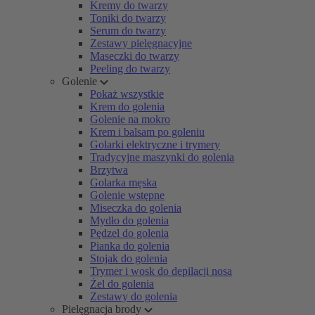
Kremy do twarzy
Toniki do twarzy
Serum do twarzy
Zestawy pielęgnacyjne
Maseczki do twarzy
Peeling do twarzy
Golenie
Pokaż wszystkie
Krem do golenia
Golenie na mokro
Krem i balsam po goleniu
Golarki elektryczne i trymery
Tradycyjne maszynki do golenia
Brzytwa
Golarka męska
Golenie wstępne
Miseczka do golenia
Mydło do golenia
Pędzel do golenia
Pianka do golenia
Stojak do golenia
Trymer i wosk do depilacji nosa
Żel do golenia
Zestawy do golenia
Pielęgnacja brody