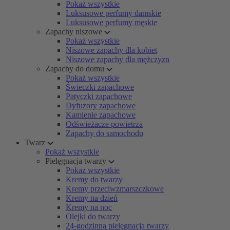
Pokaż wszystkie
Luksusowe perfumy damskie
Luksusowe perfumy męskie
Zapachy niszowe
Pokaż wszystkie
Niszowe zapachy dla kobiet
Niszowe zapachy dla mężczyzn
Zapachy do domu
Pokaż wszystkie
Świeczki zapachowe
Patyczki zapachowe
Dyfuzory zapachowe
Kamienie zapachowe
Odświeżacze powietrza
Zapachy do samochodu
Twarz
Pokaż wszystkie
Pielęgnacja twarzy
Pokaż wszystkie
Kremy do twarzy
Kremy przeciwzmarszczkowe
Kremy na dzień
Kremy na noc
Olejki do twarzy
24-godzinna pielęgnacja twarzy