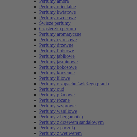
Perfumy ambra
Perfumy orientalne
Perfumy kwiatowe
Perfumy owocowe
Świeże perfumy
Cząsteczka perfum
Perfumy aromatyczne
Perfumy cytrusowe
Perfumy drzewne
Perfumy fiołkowe
Perfumy jabłkowe
Perfumy jaśminowe
Perfumy kokosowe
Perfumy korzenne
Perfumy liliowe
Perfumy o zapachu świeżego prania
Perfumy oud
Perfumy piżmowe
Perfumy różane
Perfumy szyprowe
Perfumy waniliowe
Perfumy z bergamotką
Perfumy z drzewem sandałowym
Perfumy z paczulą
Perfumy z wetiwerem