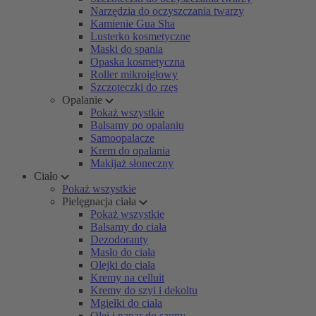
Narzędzia do oczyszczania twarzy
Kamienie Gua Sha
Lusterko kosmetyczne
Maski do spania
Opaska kosmetyczna
Roller mikroigłowy
Szczoteczki do rzęs
Opalanie
Pokaż wszystkie
Balsamy po opalaniu
Samoopalacze
Krem do opalania
Makijaż słoneczny
Ciało
Pokaż wszystkie
Pielęgnacja ciała
Pokaż wszystkie
Balsamy do ciała
Dezodoranty
Masło do ciała
Olejki do ciała
Kremy na celluit
Kremy do szyi i dekoltu
Mgiełki do ciała
Olej i napar do sauny