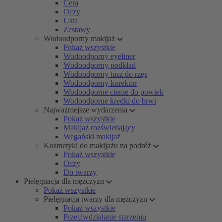
Cera
Oczy
Usta
Zestawy
Wodoodporny makijaż
Pokaż wszystkie
Wodoodporny eyeliner
Wodoodporny podkład
Wodoodporny tusz do rzęs
Wodoodporny korektor
Wodoodporne cienie do powiek
Wodoodporne kredki do brwi
Najważniejsze wydarzenia
Pokaż wszystkie
Makijaż rozświetlający
Wegański makijaż
Kosmetyki do makijażu na podróż
Pokaż wszystkie
Oczy
Do twarzy
Pielęgnacja dla mężczyzn
Pokaż wszystkie
Pielęgnacja twarzy dla mężczyzn
Pokaż wszystkie
Przeciwdziałanie starzeniu