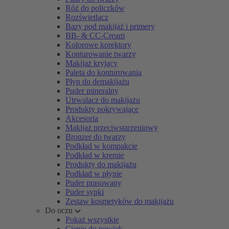
Róż do policzków
Rozświetlacz
Bazy pod makijaż i primery
BB- & CC-Cream
Kolorowe korektory
Konturowanie twarzy
Makijaż kryjący
Paleta do konturowania
Płyn do demakijażu
Puder mineralny
Utrwalacz do makijażu
Produkty pokrywające
Akcesoria
Makijaż przeciwstarzeniowy
Bronzer do twarzy
Podkład w kompakcie
Podkład w kremie
Produkty do makijażu
Podkład w płynie
Puder prasowany
Puder sypki
Zestaw kosmetyków do makijażu
Do oczu
Pokaż wszystkie
Cienie do powiek