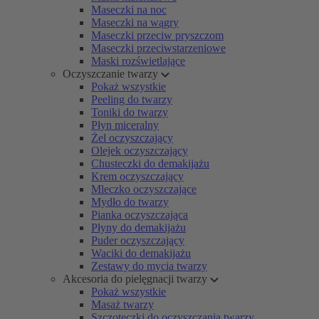
Maseczki na noc
Maseczki na wągry
Maseczki przeciw pryszczom
Maseczki przeciwstarzeniowe
Maski rozświetlające
Oczyszczanie twarzy
Pokaż wszystkie
Peeling do twarzy
Toniki do twarzy
Płyn miceralny
Żel oczyszczający
Olejek oczyszczający
Chusteczki do demakijażu
Krem oczyszczający
Mleczko oczyszczające
Mydło do twarzy
Pianka oczyszczająca
Płyny do demakijażu
Puder oczyszczający
Waciki do demakijażu
Zestawy do mycia twarzy
Akcesoria do pielęgnacji twarzy
Pokaż wszystkie
Masaż twarzy
Szczoteczki do oczyszczania twarzy