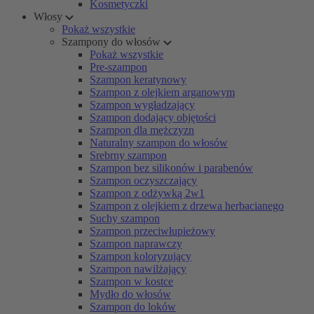
Kosmetyczki
Włosy
Pokaż wszystkie
Szampony do włosów
Pokaż wszystkie
Pre-szampon
Szampon keratynowy
Szampon z olejkiem arganowym
Szampon wygładzający
Szampon dodający objętości
Szampon dla mężczyzn
Naturalny szampon do włosów
Srebrny szampon
Szampon bez silikonów i parabenów
Szampon oczyszczający
Szampon z odżywką 2w1
Szampon z olejkiem z drzewa herbacianego
Suchy szampon
Szampon przeciwłupieżowy
Szampon naprawczy
Szampon koloryzujący
Szampon nawilżający
Szampon w kostce
Mydło do włosów
Szampon do loków