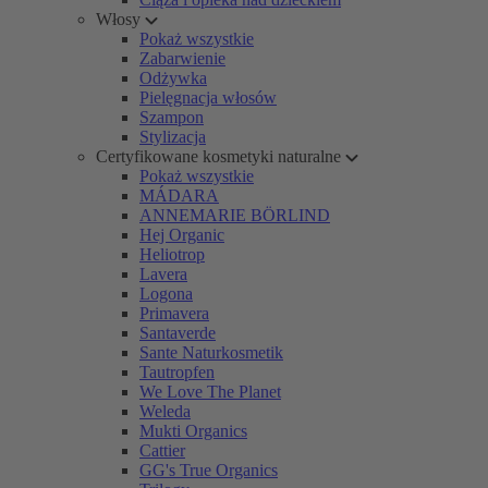
Włosy
Pokaż wszystkie
Zabarwienie
Odżywka
Pielęgnacja włosów
Szampon
Stylizacja
Certyfikowane kosmetyki naturalne
Pokaż wszystkie
MÁDARA
ANNEMARIE BÖRLIND
Hej Organic
Heliotrop
Lavera
Logona
Primavera
Santaverde
Sante Naturkosmetik
Tautropfen
We Love The Planet
Weleda
Mukti Organics
Cattier
GG's True Organics