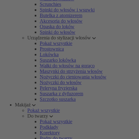
Scrunchies
Spinki do włosów i wsuwki
Butelka z atomizerem
Akcesoria do włosów
Opaska do loków
Spinki do włosów
Urządzenia do stylizacji włosów
Pokaż wszystkie
Prostownica
Lokówka
Suszarko lokówka
Wałki do włosów na gorąco
Maszynki do strzyżenia włosów
Nożyczki do cieniowania włosów
Nożyczki do włosów
Peleryna fryzjerska
Suszarka z dyfuzorem
Szczotko suszarka
Makijaż
Pokaż wszystkie
Do twarzy
Pokaż wszystkie
Podkłady
Korektory
Pudry do twarzy