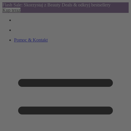
Flash Sale: Skorzystaj z Beauty Deals & odkryj bestsellery
Kup teraz
Pomoc & Kontakt