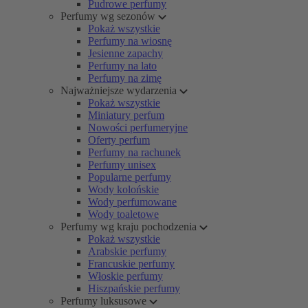
Pudrowe perfumy
Perfumy wg sezonów
Pokaż wszystkie
Perfumy na wiosnę
Jesienne zapachy
Perfumy na lato
Perfumy na zimę
Najważniejsze wydarzenia
Pokaż wszystkie
Miniatury perfum
Nowości perfumeryjne
Oferty perfum
Perfumy na rachunek
Perfumy unisex
Popularne perfumy
Wody kolońskie
Wody perfumowane
Wody toaletowe
Perfumy wg kraju pochodzenia
Pokaż wszystkie
Arabskie perfumy
Francuskie perfumy
Włoskie perfumy
Hiszpańskie perfumy
Perfumy luksusowe