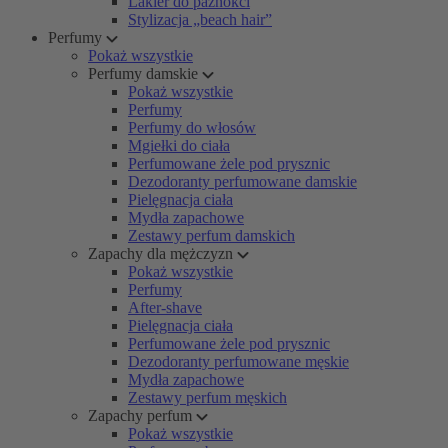
Lakier do paznokci
Stylizacja „beach hair”
Perfumy
Pokaż wszystkie
Perfumy damskie
Pokaż wszystkie
Perfumy
Perfumy do włosów
Mgiełki do ciała
Perfumowane żele pod prysznic
Dezodoranty perfumowane damskie
Pielęgnacja ciała
Mydła zapachowe
Zestawy perfum damskich
Zapachy dla mężczyzn
Pokaż wszystkie
Perfumy
After-shave
Pielęgnacja ciała
Perfumowane żele pod prysznic
Dezodoranty perfumowane męskie
Mydła zapachowe
Zestawy perfum męskich
Zapachy perfum
Pokaż wszystkie