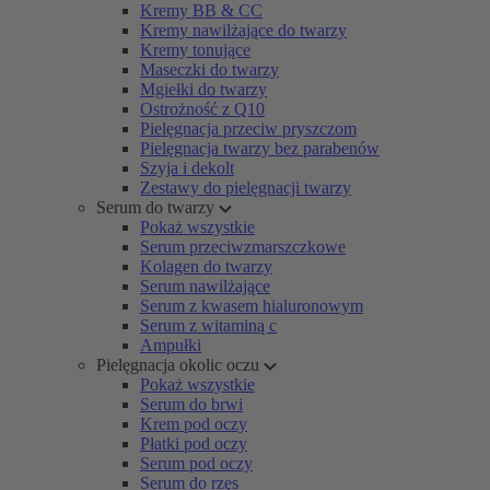
Kremy BB & CC
Kremy nawilżające do twarzy
Kremy tonujące
Maseczki do twarzy
Mgiełki do twarzy
Ostrożność z Q10
Pielęgnacja przeciw pryszczom
Pielęgnacja twarzy bez parabenów
Szyja i dekolt
Zestawy do pielęgnacji twarzy
Serum do twarzy
Pokaż wszystkie
Serum przeciwzmarszczkowe
Kolagen do twarzy
Serum nawilżające
Serum z kwasem hialuronowym
Serum z witaminą c
Ampułki
Pielęgnacja okolic oczu
Pokaż wszystkie
Serum do brwi
Krem pod oczy
Płatki pod oczy
Serum pod oczy
Serum do rzęs