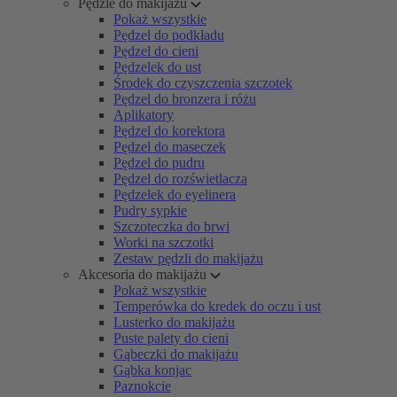
Pędzle do makijażu
Pokaż wszystkie
Pędzel do podkładu
Pędzel do cieni
Pędzelek do ust
Środek do czyszczenia szczotek
Pędzel do bronzera i różu
Aplikatory
Pędzel do korektora
Pędzel do maseczek
Pędzel do pudru
Pędzel do rozświetlacza
Pędzelek do eyelinera
Pudry sypkie
Szczoteczka do brwi
Worki na szczotki
Zestaw pędzli do makijażu
Akcesoria do makijażu
Pokaż wszystkie
Temperówka do kredek do oczu i ust
Lusterko do makijażu
Puste palety do cieni
Gąbeczki do makijażu
Gąbka konjac
Paznokcie