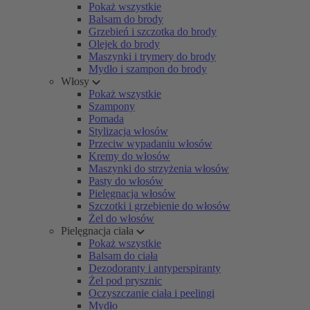
Pokaż wszystkie
Balsam do brody
Grzebień i szczotka do brody
Olejek do brody
Maszynki i trymery do brody
Mydło i szampon do brody
Włosy
Pokaż wszystkie
Szampony
Pomada
Stylizacja włosów
Przeciw wypadaniu włosów
Kremy do włosów
Maszynki do strzyżenia włosów
Pasty do włosów
Pielęgnacja włosów
Szczotki i grzebienie do włosów
Żel do włosów
Pielęgnacja ciała
Pokaż wszystkie
Balsam do ciała
Dezodoranty i antyperspiranty
Żel pod prysznic
Oczyszczanie ciała i peelingi
Mydło