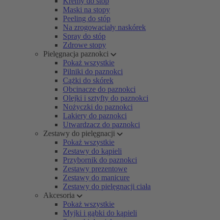
Kremy do stóp
Maski na stopy
Peeling do stóp
Na zrogowaciały naskórek
Spray do stóp
Zdrowe stopy
Pielęgnacja paznokci
Pokaż wszystkie
Pilniki do paznokci
Cążki do skórek
Obcinacze do paznokci
Olejki i sztyfty do paznokci
Nożyczki do paznokci
Lakiery do paznokci
Utwardzacz do paznokci
Zestawy do pielęgnacji
Pokaż wszystkie
Zestawy do kąpieli
Przybornik do paznokci
Zestawy prezentowe
Zestawy do manicure
Zestawy do pielęgnacji ciała
Akcesoria
Pokaż wszystkie
Myjki i gąbki do kąpieli