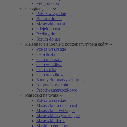
Żel pod oczy
Pielęgnacja ust
Pokaż wszystkie
Balsam do ust
Maseczki do ust
Olejek do ust
Peeling do ust
Serum do ust
Pielęgnacja zgodnie z potrzebami/typem skóry
Pokaż wszystkie
Cera tłusta
Cera mieszana
Cera wrażliwa
Cera sucha
Cera trądzikowa
Kremy do twarzy z filtrem
Na przebarwienia
Przeciwzmarszczkowe
Maseczki na twarz
Pokaż wszystkie
Maseczki do oczu i ust
Maseczki nawilżające
Maseczki oczyszczające
Maseczki błotne
Maski materiałowe