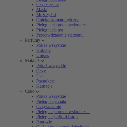
Czyszczenie
Maski
Mężczyźni
Opieka stomatologiczna
Pielęgnacja przeciwsłoneczna
Pielęgnacja ust
Przeciwdziałanie starzeniu
Perfumy
Pokaż wszystkie
Kobiety
Unisex
Makijaż
Pokaż wszystkie
Oczy
Usta
Paznokcie
Karnacja
Ciało
Pokaż wszystkie
Pielęgnacja ciała
Oczyszczanie
Pielęgnacja przeciwsłoneczna
Pielęgnacja dłoni i stóp
Panowie
Ciąża i opieka nad dzieckiem