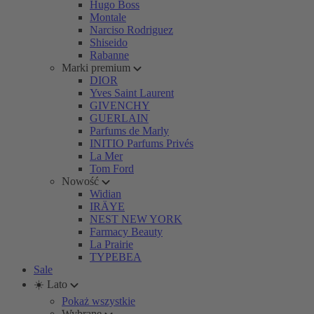
Hugo Boss
Montale
Narciso Rodriguez
Shiseido
Rabanne
Marki premium
DIOR
Yves Saint Laurent
GIVENCHY
GUERLAIN
Parfums de Marly
INITIO Parfums Privés
La Mer
Tom Ford
Nowość
Widian
IRÄYE
NEST NEW YORK
Farmacy Beauty
La Prairie
TYPEBEA
Sale
☀️ Lato
Pokaż wszystkie
Wybrane