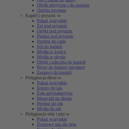
Olejki eteryczne i do masażu
Opieka intymna
Kąpiel i prysznic
Pokaż wszystkie
Żel pod prysznic
Olejki pod prysznic
Pianka pod prysznic
Peeling do ciała
Sól do kąpieli
Mydła w kostce
Mydła w płynie
Olejki i mleczka do kąpieli
Płyny do higieny intymnej
Zestawy do kąpieli
Pielęgnacja dłoni
Pokaż wszystkie
Kremy do rąk
Żele antybakteryjne
Maseczki na dłonie
Peeling do rąk
Mydła do rąk
Pielęgnacja stóp i pięt
Pokaż wszystkie
Domowe spa dla stóp