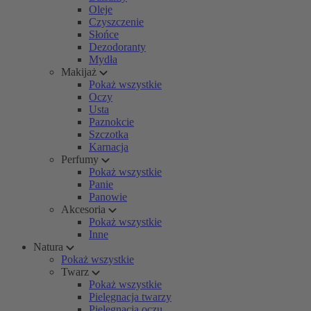
Oleje
Czyszczenie
Słońce
Dezodoranty
Mydła
Makijaż
Pokaż wszystkie
Oczy
Usta
Paznokcie
Szczotka
Karnacja
Perfumy
Pokaż wszystkie
Panie
Panowie
Akcesoria
Pokaż wszystkie
Inne
Natura
Pokaż wszystkie
Twarz
Pokaż wszystkie
Pielęgnacja twarzy
Pielęgnacja oczu