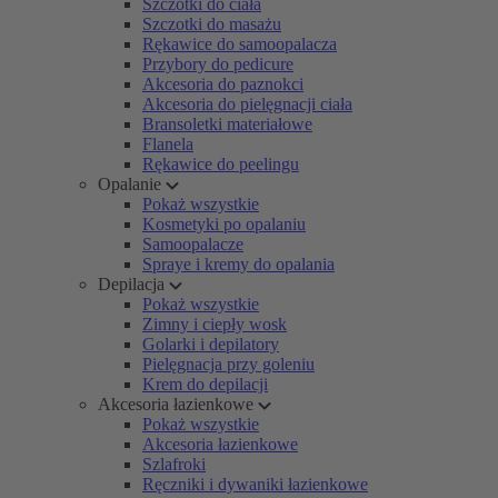
Szczotki do ciała
Szczotki do masażu
Rękawice do samoopalacza
Przybory do pedicure
Akcesoria do paznokci
Akcesoria do pielęgnacji ciała
Bransoletki materiałowe
Flanela
Rękawice do peelingu
Opalanie
Pokaż wszystkie
Kosmetyki po opalaniu
Samoopalacze
Spraye i kremy do opalania
Depilacja
Pokaż wszystkie
Zimny i ciepły wosk
Golarki i depilatory
Pielęgnacja przy goleniu
Krem do depilacji
Akcesoria łazienkowe
Pokaż wszystkie
Akcesoria łazienkowe
Szlafroki
Ręczniki i dywaniki łazienkowe