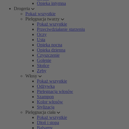
Opieka intymna
Drogeria
Pokaż wszystkie
Pielęgnacja twarzy
Pokaż wszystkie
Przeciwdziałanie starzeniu
Oczy
Usta
Opieka nocna
Opieka dzienna
Czyszczenie
Golenie
Słońce
Zęby
Włosy
Pokaż wszystkie
Odżywka
Pielęgnacja włosów
Szampon
Kolor włosów
Stylizacja
Pielęgnacja ciała
Pokaż wszystkie
Dłoń i stopa
Balsamy