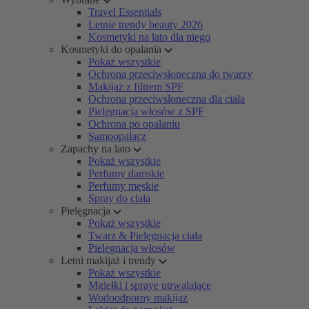
Travel Essentials
Letnie trendy beauty 2026
Kosmetyki na lato dla niego
Kosmetyki do opalania
Pokaż wszystkie
Ochrona przeciwsłoneczna do twarzy
Makijaż z filtrem SPF
Ochrona przeciwsłoneczna dla ciała
Pielęgnacja włosów z SPF
Ochrona po opalaniu
Samoopalacz
Zapachy na lato
Pokaż wszystkie
Perfumy damskie
Perfumy męskie
Spray do ciała
Pielęgnacja
Pokaż wszystkie
Twarz & Pielęgnacja ciała
Pielęgnacja włosów
Letni makijaż i trendy
Pokaż wszystkie
Mgiełki i spraye utrwalające
Wodoodporny makijaż