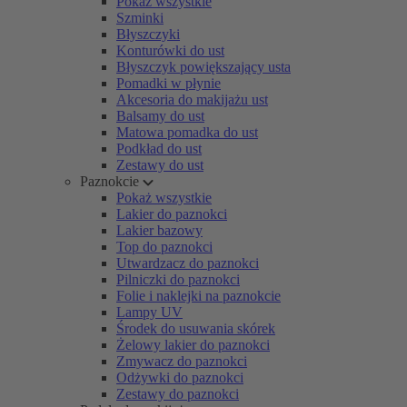
Pokaż wszystkie
Szminki
Błyszczyki
Konturówki do ust
Błyszczyk powiększający usta
Pomadki w płynie
Akcesoria do makijażu ust
Balsamy do ust
Matowa pomadka do ust
Podkład do ust
Zestawy do ust
Paznokcie
Pokaż wszystkie
Lakier do paznokci
Lakier bazowy
Top do paznokci
Utwardzacz do paznokci
Pilniczki do paznokci
Folie i naklejki na paznokcie
Lampy UV
Środek do usuwania skórek
Żelowy lakier do paznokci
Zmywacz do paznokci
Odżywki do paznokci
Zestawy do paznokci