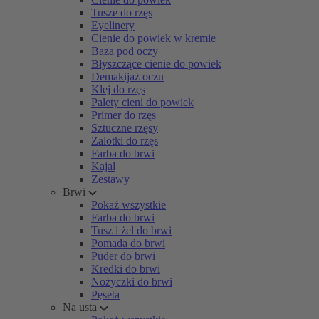
Tusze do rzęs
Eyelinery
Cienie do powiek w kremie
Baza pod oczy
Błyszczące cienie do powiek
Demakijaż oczu
Klej do rzęs
Palety cieni do powiek
Primer do rzęs
Sztuczne rzęsy
Zalotki do rzęs
Farba do brwi
Kajal
Zestawy
Brwi
Pokaż wszystkie
Farba do brwi
Tusz i żel do brwi
Pomada do brwi
Puder do brwi
Kredki do brwi
Nożyczki do brwi
Pęseta
Na usta