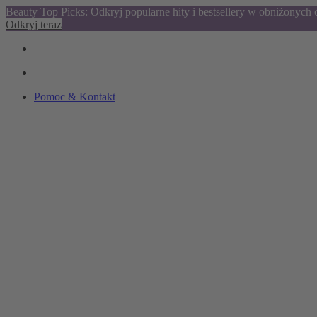
Beauty Top Picks: Odkryj popularne hity i bestsellery w obniżonych
Odkryj teraz
Pomoc & Kontakt