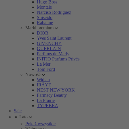
Hugo Boss
Montale
Narciso Rodriguez
Shiseido
Rabanne
Marki premium
DIOR
Yves Saint Laurent
GIVENCHY
GUERLAIN
Parfums de Marly
INITIO Parfums Privés
La Mer
Tom Ford
Nowość
Widian
IRÄYE
NEST NEW YORK
Farmacy Beauty
La Prairie
TYPEBEA
Sale
☀️ Lato
Pokaż wszystkie
Wybrane