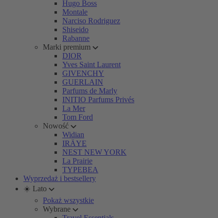
Hugo Boss
Montale
Narciso Rodriguez
Shiseido
Rabanne
Marki premium
DIOR
Yves Saint Laurent
GIVENCHY
GUERLAIN
Parfums de Marly
INITIO Parfums Privés
La Mer
Tom Ford
Nowość
Widian
IRÄYE
NEST NEW YORK
La Prairie
TYPEBEA
Wyprzedaż i bestsellery
☀️ Lato
Pokaż wszystkie
Wybrane
Travel Essentials