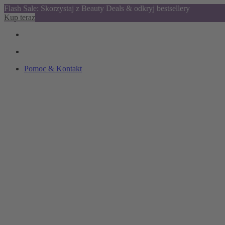
Flash Sale: Skorzystaj z Beauty Deals & odkryj bestsellery
Kup teraz
Pomoc & Kontakt