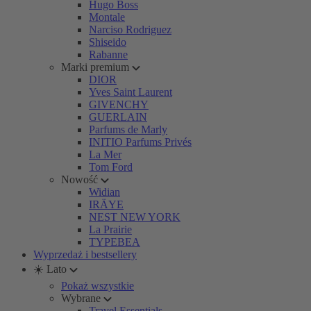
Hugo Boss
Montale
Narciso Rodriguez
Shiseido
Rabanne
Marki premium
DIOR
Yves Saint Laurent
GIVENCHY
GUERLAIN
Parfums de Marly
INITIO Parfums Privés
La Mer
Tom Ford
Nowość
Widian
IRÄYE
NEST NEW YORK
La Prairie
TYPEBEA
Wyprzedaż i bestsellery
☀️ Lato
Pokaż wszystkie
Wybrane
Travel Essentials