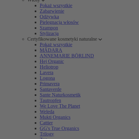
Pokaż wszystkie
Zabarwienie
Odżywka
Pielęgnacja włosów
Szampon
Stylizacja
Certyfikowane kosmetyki naturalne
Pokaż wszystkie
MÁDARA
ANNEMARIE BÖRLIND
Hej Organic
Heliotrop
Lavera
Logona
Primavera
Santaverde
Sante Naturkosmetik
Tautropfen
We Love The Planet
Weleda
Mukti Organics
Cattier
GG's True Organics
Trilogy