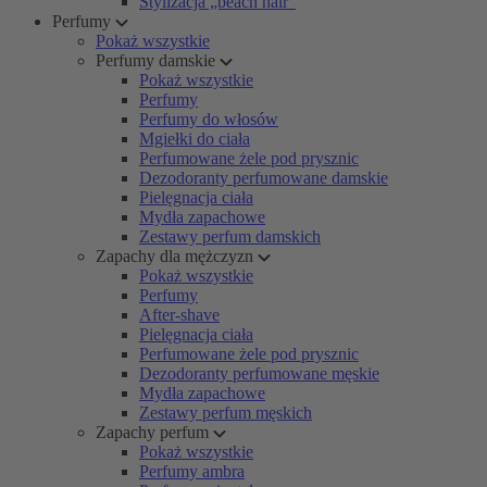
Stylizacja „beach hair”
Perfumy
Pokaż wszystkie
Perfumy damskie
Pokaż wszystkie
Perfumy
Perfumy do włosów
Mgiełki do ciała
Perfumowane żele pod prysznic
Dezodoranty perfumowane damskie
Pielęgnacja ciała
Mydła zapachowe
Zestawy perfum damskich
Zapachy dla mężczyzn
Pokaż wszystkie
Perfumy
After-shave
Pielęgnacja ciała
Perfumowane żele pod prysznic
Dezodoranty perfumowane męskie
Mydła zapachowe
Zestawy perfum męskich
Zapachy perfum
Pokaż wszystkie
Perfumy ambra