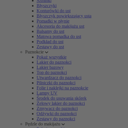
Szminki
Błyszczyki
Konturówki do ust
Błyszczyk powiększający usta
Pomadki w płynie
Akcesoria do makijażu ust
Balsamy do ust
Matowa pomadka do ust
Podkład do ust
Zestawy do ust
Paznokcie
Pokaż wszystkie
Lakier do paznokci
Lakier bazowy
Top do paznokci
Utwardzacz do paznokci
Pilniczki do paznokci
Folie i naklejki na paznokcie
Lampy UV
Środek do usuwania skórek
Żelowy lakier do paznokci
Zmywacz do paznokci
Odżywki do paznokci
Zestawy do paznokci
Pędzle do makijażu