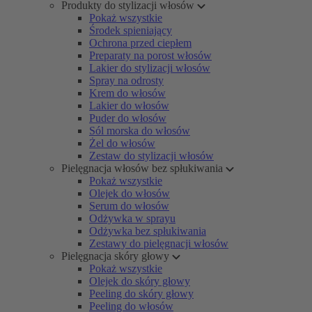
Produkty do stylizacji włosów
Pokaż wszystkie
Środek spieniający
Ochrona przed ciepłem
Preparaty na porost włosów
Lakier do stylizacji włosów
Spray na odrosty
Krem do włosów
Lakier do włosów
Puder do włosów
Sól morska do włosów
Żel do włosów
Zestaw do stylizacji włosów
Pielęgnacja włosów bez spłukiwania
Pokaż wszystkie
Olejek do włosów
Serum do włosów
Odżywka w sprayu
Odżywka bez spłukiwania
Zestawy do pielęgnacji włosów
Pielęgnacja skóry głowy
Pokaż wszystkie
Olejek do skóry głowy
Peeling do skóry głowy
Peeling do włosów