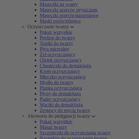
Maseczki na wągry
Maseczki przeciw pryszczom
Maseczki przeciwstarzeniowe
Maski rozświetlające
Oczyszczanie twarzy
Pokaż wszystkie
Peeling do twarzy
Toniki do twarzy
Płyn miceralny
Żel oczyszczający
Olejek oczyszczający
Chusteczki do demakijażu
Krem oczyszczający
Mleczko oczyszczające
Mydło do twarzy
Pianka oczyszczająca
Płyny do demakijażu
Puder oczyszczający
Waciki do demakijażu
Zestawy do mycia twarzy
Akcesoria do pielęgnacji twarzy
Pokaż wszystkie
Masaż twarzy
Szczoteczki do oczyszczania twarzy
Narzędzia do oczyszczania twarzy