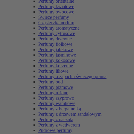
Perfumy orientalne
Perfumy kwiatowe
Perfumy owocowe
Świeże perfumy
Cząsteczka perfum
Perfumy aromatyczne
Perfumy cytrusowe
Perfumy drzewne
Perfumy fiołkowe
Perfumy jabłkowe
Perfumy jaśminowe
Perfumy kokosowe
Perfumy korzenne
Perfumy liliowe
Perfumy o zapachu świeżego prania
Perfumy oud
Perfumy piżmowe
Perfumy różane
Perfumy szyprowe
Perfumy waniliowe
Perfumy z bergamotką
Perfumy z drzewem sandałowym
Perfumy z paczulą
Perfumy z wetiwerem
Pudrowe perfumy