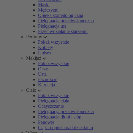
Maski
Mężczyźni
Opieka stomatologiczna
Pielęgnacja przeciwsłoneczna
Pielęgnacja ust
Przeciwdziałanie starzeniu
Perfumy
Pokaż wszystkie
Kobiety
Unisex
Makijaż
Pokaż wszystkie
Oczy
Usta
Paznokcie
Karnacja
Ciało
Pokaż wszystkie
Pielęgnacja ciała
Oczyszczanie
Pielęgnacja przeciwsłoneczna
Pielęgnacja dłoni i stóp
Panowie
Ciąża i opieka nad dzieckiem
Włosy