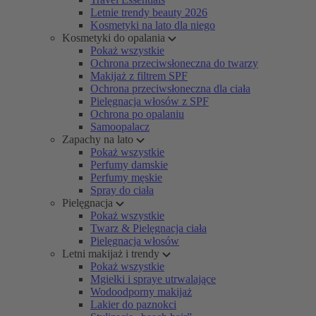
Letnie trendy beauty 2026
Kosmetyki na lato dla niego
Kosmetyki do opalania
Pokaż wszystkie
Ochrona przeciwsłoneczna do twarzy
Makijaż z filtrem SPF
Ochrona przeciwsłoneczna dla ciała
Pielęgnacja włosów z SPF
Ochrona po opalaniu
Samoopalacz
Zapachy na lato
Pokaż wszystkie
Perfumy damskie
Perfumy męskie
Spray do ciała
Pielęgnacja
Pokaż wszystkie
Twarz & Pielęgnacja ciała
Pielęgnacja włosów
Letni makijaż i trendy
Pokaż wszystkie
Mgiełki i spraye utrwalające
Wodoodporny makijaż
Lakier do paznokci