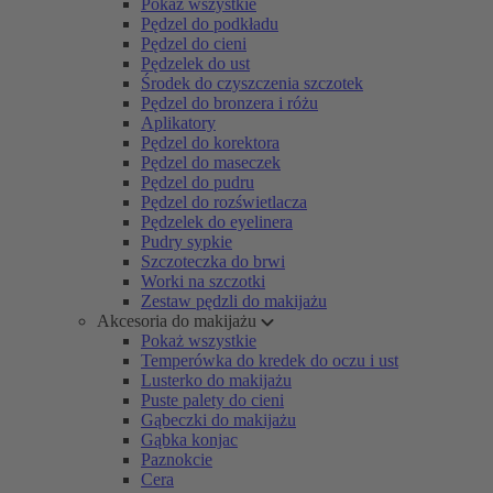
Pokaż wszystkie
Pędzel do podkładu
Pędzel do cieni
Pędzelek do ust
Środek do czyszczenia szczotek
Pędzel do bronzera i różu
Aplikatory
Pędzel do korektora
Pędzel do maseczek
Pędzel do pudru
Pędzel do rozświetlacza
Pędzelek do eyelinera
Pudry sypkie
Szczoteczka do brwi
Worki na szczotki
Zestaw pędzli do makijażu
Akcesoria do makijażu
Pokaż wszystkie
Temperówka do kredek do oczu i ust
Lusterko do makijażu
Puste palety do cieni
Gąbeczki do makijażu
Gąbka konjac
Paznokcie
Cera