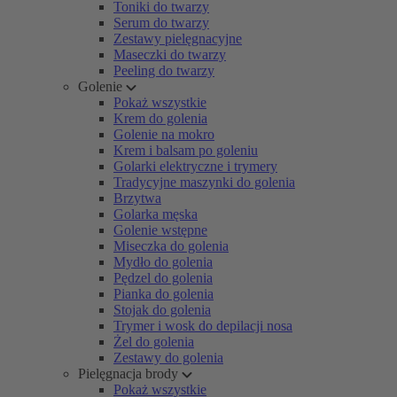
Toniki do twarzy
Serum do twarzy
Zestawy pielęgnacyjne
Maseczki do twarzy
Peeling do twarzy
Golenie
Pokaż wszystkie
Krem do golenia
Golenie na mokro
Krem i balsam po goleniu
Golarki elektryczne i trymery
Tradycyjne maszynki do golenia
Brzytwa
Golarka męska
Golenie wstępne
Miseczka do golenia
Mydło do golenia
Pędzel do golenia
Pianka do golenia
Stojak do golenia
Trymer i wosk do depilacji nosa
Żel do golenia
Zestawy do golenia
Pielęgnacja brody
Pokaż wszystkie