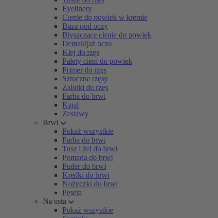
Eyelinery
Cienie do powiek w kremie
Baza pod oczy
Błyszczące cienie do powiek
Demakijaż oczu
Klej do rzęs
Palety cieni do powiek
Primer do rzęs
Sztuczne rzęsy
Zalotki do rzęs
Farba do brwi
Kajal
Zestawy
Brwi
Pokaż wszystkie
Farba do brwi
Tusz i żel do brwi
Pomada do brwi
Puder do brwi
Kredki do brwi
Nożyczki do brwi
Pęseta
Na usta
Pokaż wszystkie