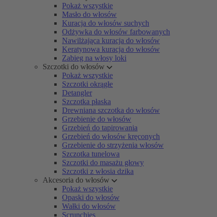
Pokaż wszystkie
Masło do włosów
Kuracja do włosów suchych
Odżywka do włosów farbowanych
Nawilżająca kuracja do włosów
Keratynowa kuracja do włosów
Zabieg na włosy loki
Szczotki do włosów
Pokaż wszystkie
Szczotki okrągłe
Detangler
Szczotka płaska
Drewniana szczotka do włosów
Grzebienie do włosów
Grzebień do tapirowania
Grzebień do włosów kręconych
Grzebienie do strzyżenia włosów
Szczotka tunelowa
Szczotki do masażu głowy
Szczotki z włosia dzika
Akcesoria do włosów
Pokaż wszystkie
Opaski do włosów
Wałki do włosów
Scrunchies