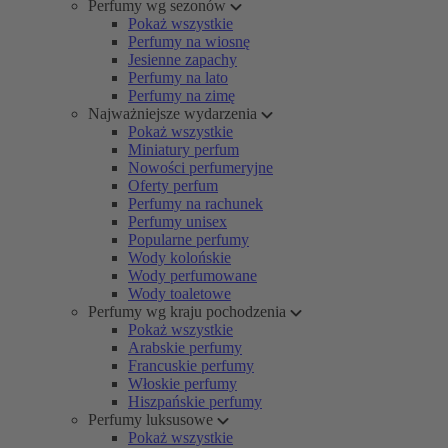
Perfumy wg sezonów
Pokaż wszystkie
Perfumy na wiosnę
Jesienne zapachy
Perfumy na lato
Perfumy na zimę
Najważniejsze wydarzenia
Pokaż wszystkie
Miniatury perfum
Nowości perfumeryjne
Oferty perfum
Perfumy na rachunek
Perfumy unisex
Popularne perfumy
Wody kolońskie
Wody perfumowane
Wody toaletowe
Perfumy wg kraju pochodzenia
Pokaż wszystkie
Arabskie perfumy
Francuskie perfumy
Włoskie perfumy
Hiszpańskie perfumy
Perfumy luksusowe
Pokaż wszystkie