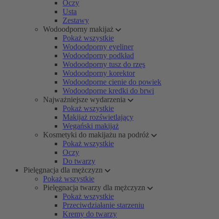
Oczy
Usta
Zestawy
Wodoodporny makijaż
Pokaż wszystkie
Wodoodporny eyeliner
Wodoodporny podkład
Wodoodporny tusz do rzęs
Wodoodporny korektor
Wodoodporne cienie do powiek
Wodoodporne kredki do brwi
Najważniejsze wydarzenia
Pokaż wszystkie
Makijaż rozświetlający
Wegański makijaż
Kosmetyki do makijażu na podróż
Pokaż wszystkie
Oczy
Do twarzy
Pielęgnacja dla mężczyzn
Pokaż wszystkie
Pielęgnacja twarzy dla mężczyzn
Pokaż wszystkie
Przeciwdziałanie starzeniu
Kremy do twarzy