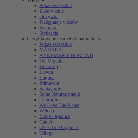
Pokaż wszystkie
Zabarwienie
Odżywka
Pielęgnacja włosów
Szampon
Stylizacja
Certyfikowane kosmetyki naturalne
Pokaż wszystkie
MÁDARA
ANNEMARIE BÖRLIND
Hej Organic
Heliotrop
Lavera
Logona
Primavera
Santaverde
Sante Naturkosmetik
Tautropfen
We Love The Planet
Weleda
Mukti Organics
Cattier
GG's True Organics
Trilogy