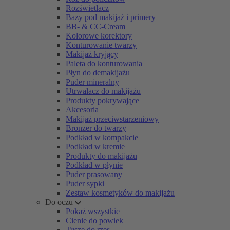
Rozświetlacz
Bazy pod makijaż i primery
BB- & CC-Cream
Kolorowe korektory
Konturowanie twarzy
Makijaż kryjący
Paleta do konturowania
Płyn do demakijażu
Puder mineralny
Utrwalacz do makijażu
Produkty pokrywające
Akcesoria
Makijaż przeciwstarzeniowy
Bronzer do twarzy
Podkład w kompakcie
Podkład w kremie
Produkty do makijażu
Podkład w płynie
Puder prasowany
Puder sypki
Zestaw kosmetyków do makijażu
Do oczu
Pokaż wszystkie
Cienie do powiek
Tusze do rzęs