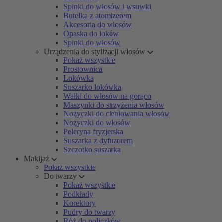
Spinki do włosów i wsuwki
Butelka z atomizerem
Akcesoria do włosów
Opaska do loków
Spinki do włosów
Urządzenia do stylizacji włosów
Pokaż wszystkie
Prostownica
Lokówka
Suszarko lokówka
Wałki do włosów na gorąco
Maszynki do strzyżenia włosów
Nożyczki do cieniowania włosów
Nożyczki do włosów
Peleryna fryzjerska
Suszarka z dyfuzorem
Szczotko suszarka
Makijaż
Pokaż wszystkie
Do twarzy
Pokaż wszystkie
Podkłady
Korektory
Pudry do twarzy
Róż do policzków