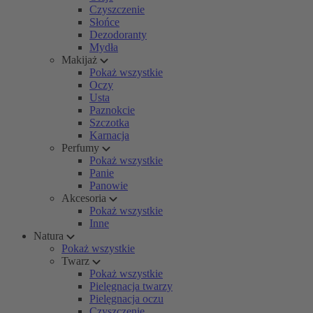
Czyszczenie
Słońce
Dezodoranty
Mydła
Makijaż
Pokaż wszystkie
Oczy
Usta
Paznokcie
Szczotka
Karnacja
Perfumy
Pokaż wszystkie
Panie
Panowie
Akcesoria
Pokaż wszystkie
Inne
Natura
Pokaż wszystkie
Twarz
Pokaż wszystkie
Pielęgnacja twarzy
Pielęgnacja oczu
Czyszczenie