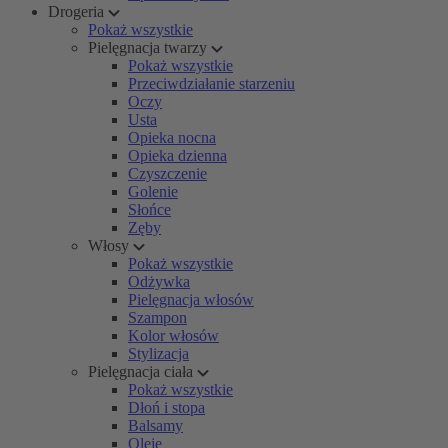
Drogeria
Pokaż wszystkie
Pielęgnacja twarzy
Pokaż wszystkie
Przeciwdziałanie starzeniu
Oczy
Usta
Opieka nocna
Opieka dzienna
Czyszczenie
Golenie
Słońce
Zęby
Włosy
Pokaż wszystkie
Odżywka
Pielęgnacja włosów
Szampon
Kolor włosów
Stylizacja
Pielęgnacja ciała
Pokaż wszystkie
Dłoń i stopa
Balsamy
Oleje