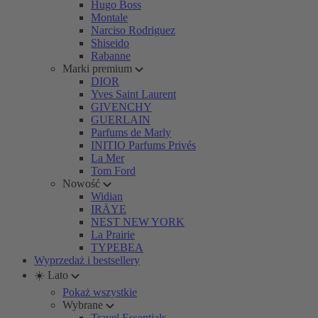
Hugo Boss
Montale
Narciso Rodriguez
Shiseido
Rabanne
Marki premium
DIOR
Yves Saint Laurent
GIVENCHY
GUERLAIN
Parfums de Marly
INITIO Parfums Privés
La Mer
Tom Ford
Nowość
Widian
IRÄYE
NEST NEW YORK
La Prairie
TYPEBEA
Wyprzedaż i bestsellery
☀️ Lato
Pokaż wszystkie
Wybrane
Travel Essentials