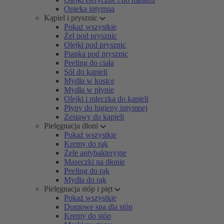
Opieka intymna
Kąpiel i prysznic
Pokaż wszystkie
Żel pod prysznic
Olejki pod prysznic
Pianka pod prysznic
Peeling do ciała
Sól do kąpieli
Mydła w kostce
Mydła w płynie
Olejki i mleczka do kąpieli
Płyny do higieny intymnej
Zestawy do kąpieli
Pielęgnacja dłoni
Pokaż wszystkie
Kremy do rąk
Żele antybakteryjne
Maseczki na dłonie
Peeling do rąk
Mydła do rąk
Pielęgnacja stóp i pięt
Pokaż wszystkie
Domowe spa dla stóp
Kremy do stóp