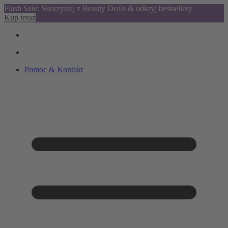
Flash Sale: Skorzystaj z Beauty Deals & odkryj bestsellery
Kup teraz
Pomoc & Kontakt