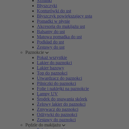
Szminki
Błyszczyki
Konturówki do ust
Błyszczyk powiększający usta
Pomadki w płynie
Akcesoria do makijażu ust
Balsamy do ust
Matowa pomadka do ust
Podkład do ust
Zestawy do ust
Paznokcie
Pokaż wszystkie
Lakier do paznokci
Lakier bazowy
Top do paznokci
Utwardzacz do paznokci
Pilniczki do paznokci
Folie i naklejki na paznokcie
Lampy UV
Środek do usuwania skórek
Żelowy lakier do paznokci
Zmywacz do paznokci
Odżywki do paznokci
Zestawy do paznokci
Pędzle do makijażu