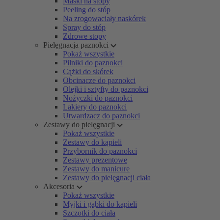
Maski na stopy
Peeling do stóp
Na zrogowaciały naskórek
Spray do stóp
Zdrowe stopy
Pielęgnacja paznokci
Pokaż wszystkie
Pilniki do paznokci
Cążki do skórek
Obcinacze do paznokci
Olejki i sztyfty do paznokci
Nożyczki do paznokci
Lakiery do paznokci
Utwardzacz do paznokci
Zestawy do pielęgnacji
Pokaż wszystkie
Zestawy do kąpieli
Przybornik do paznokci
Zestawy prezentowe
Zestawy do manicure
Zestawy do pielęgnacji ciała
Akcesoria
Pokaż wszystkie
Myjki i gąbki do kąpieli
Szczotki do ciała