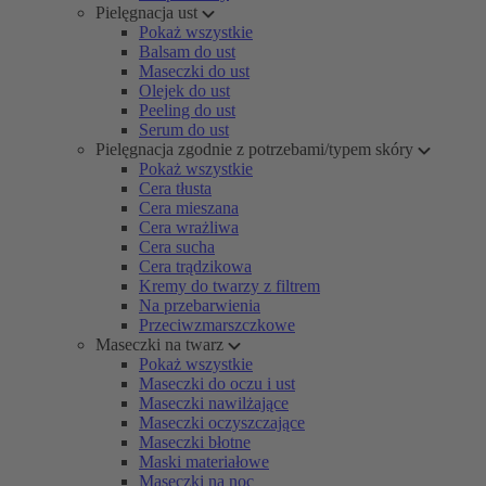
Pielęgnacja ust
Pokaż wszystkie
Balsam do ust
Maseczki do ust
Olejek do ust
Peeling do ust
Serum do ust
Pielęgnacja zgodnie z potrzebami/typem skóry
Pokaż wszystkie
Cera tłusta
Cera mieszana
Cera wrażliwa
Cera sucha
Cera trądzikowa
Kremy do twarzy z filtrem
Na przebarwienia
Przeciwzmarszczkowe
Maseczki na twarz
Pokaż wszystkie
Maseczki do oczu i ust
Maseczki nawilżające
Maseczki oczyszczające
Maseczki błotne
Maski materiałowe
Maseczki na noc