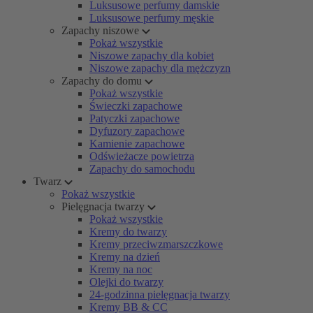
Luksusowe perfumy damskie
Luksusowe perfumy męskie
Zapachy niszowe
Pokaż wszystkie
Niszowe zapachy dla kobiet
Niszowe zapachy dla mężczyzn
Zapachy do domu
Pokaż wszystkie
Świeczki zapachowe
Patyczki zapachowe
Dyfuzory zapachowe
Kamienie zapachowe
Odświeżacze powietrza
Zapachy do samochodu
Twarz
Pokaż wszystkie
Pielęgnacja twarzy
Pokaż wszystkie
Kremy do twarzy
Kremy przeciwzmarszczkowe
Kremy na dzień
Kremy na noc
Olejki do twarzy
24-godzinna pielęgnacja twarzy
Kremy BB & CC