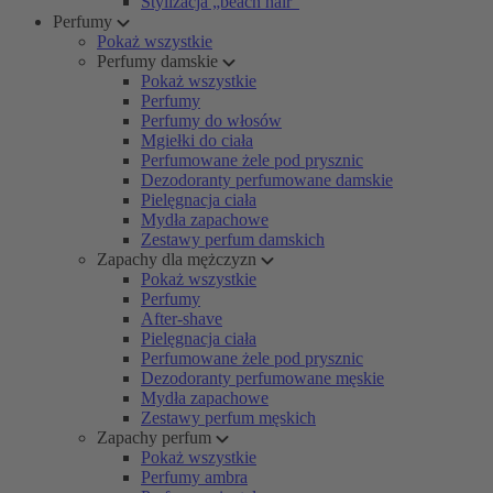
Stylizacja „beach hair”
Perfumy
Pokaż wszystkie
Perfumy damskie
Pokaż wszystkie
Perfumy
Perfumy do włosów
Mgiełki do ciała
Perfumowane żele pod prysznic
Dezodoranty perfumowane damskie
Pielęgnacja ciała
Mydła zapachowe
Zestawy perfum damskich
Zapachy dla mężczyzn
Pokaż wszystkie
Perfumy
After-shave
Pielęgnacja ciała
Perfumowane żele pod prysznic
Dezodoranty perfumowane męskie
Mydła zapachowe
Zestawy perfum męskich
Zapachy perfum
Pokaż wszystkie
Perfumy ambra