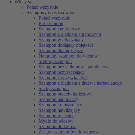
Włosy
Pokaż wszystkie
Szampony do włosów
Pokaż wszystkie
Pre-szampon
Szampon keratynowy
Szampon z olejkiem arganowym
Szampon wygładzający
Szampon dodający objętości
Szampon dla mężczyzn
Naturalny szampon do włosów
Srebrny szampon
Szampon bez silikonów i parabenów
Szampon oczyszczający
Szampon z odżywką 2w1
Szampon z olejkiem z drzewa herbacianego
Suchy szampon
Szampon przeciwłupieżowy
Szampon naprawczy
Szampon koloryzujący
Szampon nawilżający
Szampon w kostce
Mydło do włosów
Szampon do loków
Zestaw szamponów do włosów