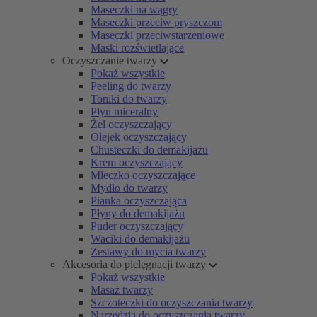
Maseczki na wągry
Maseczki przeciw pryszczom
Maseczki przeciwstarzeniowe
Maski rozświetlające
Oczyszczanie twarzy
Pokaż wszystkie
Peeling do twarzy
Toniki do twarzy
Płyn miceralny
Żel oczyszczający
Olejek oczyszczający
Chusteczki do demakijażu
Krem oczyszczający
Mleczko oczyszczające
Mydło do twarzy
Pianka oczyszczająca
Płyny do demakijażu
Puder oczyszczający
Waciki do demakijażu
Zestawy do mycia twarzy
Akcesoria do pielęgnacji twarzy
Pokaż wszystkie
Masaż twarzy
Szczoteczki do oczyszczania twarzy
Narzędzia do oczyszczania twarzy