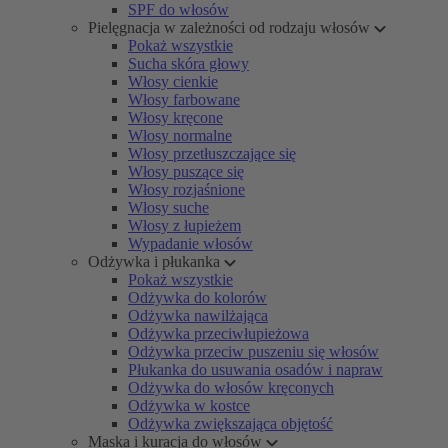
SPF do włosów
Pielęgnacja w zależności od rodzaju włosów
Pokaż wszystkie
Sucha skóra głowy
Włosy cienkie
Włosy farbowane
Włosy kręcone
Włosy normalne
Włosy przetłuszczające się
Włosy puszące się
Włosy rozjaśnione
Włosy suche
Włosy z łupieżem
Wypadanie włosów
Odżywka i płukanka
Pokaż wszystkie
Odżywka do kolorów
Odżywka nawilżająca
Odżywka przeciwłupieżowa
Odżywka przeciw puszeniu się włosów
Płukanka do usuwania osadów i napraw
Odżywka do włosów kręconych
Odżywka w kostce
Odżywka zwiększająca objętość
Maska i kuracja do włosów