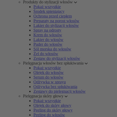
Produkty do stylizacji włosów
Pokaż wszystkie
Środek spieniający
Ochrona przed ciepłem
Preparaty na porost włosów
Lakier do stylizacji włosów
Spray na odrosty
Krem do włosów
Lakier do włosów
Puder do włosów
Sól morska do włosów
Żel do włosów
Zestaw do stylizacji włosów
Pielęgnacja włosów bez spłukiwania
Pokaż wszystkie
Olejek do włosów
Serum do włosów
Odżywka w sprayu
Odżywka bez spłukiwania
Zestawy do pielęgnacji włosów
Pielęgnacja skóry głowy
Pokaż wszystkie
Olejek do skóry głowy
Peeling do skóry głowy
Peeling do włosów