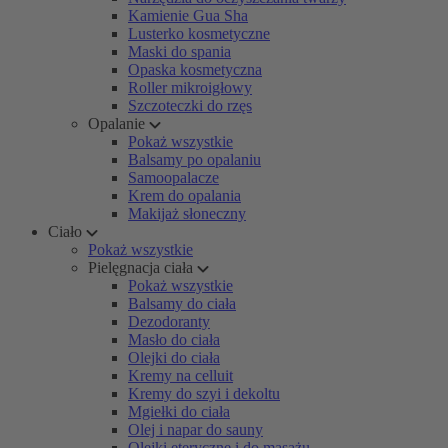
Kamienie Gua Sha
Lusterko kosmetyczne
Maski do spania
Opaska kosmetyczna
Roller mikroigłowy
Szczoteczki do rzęs
Opalanie
Pokaż wszystkie
Balsamy po opalaniu
Samoopalacze
Krem do opalania
Makijaż słoneczny
Ciało
Pokaż wszystkie
Pielęgnacja ciała
Pokaż wszystkie
Balsamy do ciała
Dezodoranty
Masło do ciała
Olejki do ciała
Kremy na celluit
Kremy do szyi i dekoltu
Mgiełki do ciała
Olej i napar do sauny
Olejki eteryczne i do masażu