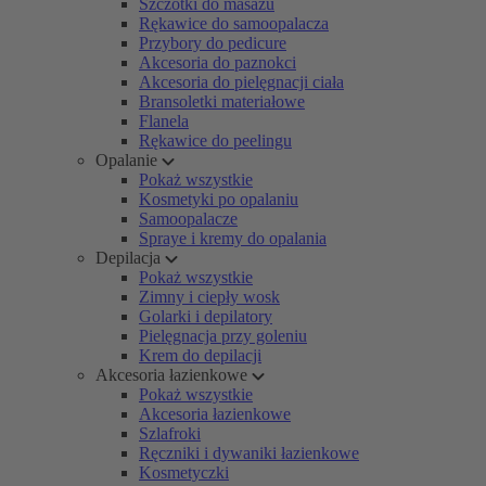
Szczotki do masażu
Rękawice do samoopalacza
Przybory do pedicure
Akcesoria do paznokci
Akcesoria do pielęgnacji ciała
Bransoletki materiałowe
Flanela
Rękawice do peelingu
Opalanie
Pokaż wszystkie
Kosmetyki po opalaniu
Samoopalacze
Spraye i kremy do opalania
Depilacja
Pokaż wszystkie
Zimny i ciepły wosk
Golarki i depilatory
Pielęgnacja przy goleniu
Krem do depilacji
Akcesoria łazienkowe
Pokaż wszystkie
Akcesoria łazienkowe
Szlafroki
Ręczniki i dywaniki łazienkowe
Kosmetyczki