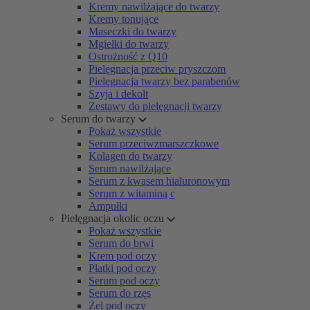
Kremy nawilżające do twarzy
Kremy tonujące
Maseczki do twarzy
Mgiełki do twarzy
Ostrożność z Q10
Pielęgnacja przeciw pryszczom
Pielęgnacja twarzy bez parabenów
Szyja i dekolt
Zestawy do pielęgnacji twarzy
Serum do twarzy
Pokaż wszystkie
Serum przeciwzmarszczkowe
Kolagen do twarzy
Serum nawilżające
Serum z kwasem hialuronowym
Serum z witaminą c
Ampułki
Pielęgnacja okolic oczu
Pokaż wszystkie
Serum do brwi
Krem pod oczy
Płatki pod oczy
Serum pod oczy
Serum do rzęs
Żel pod oczy