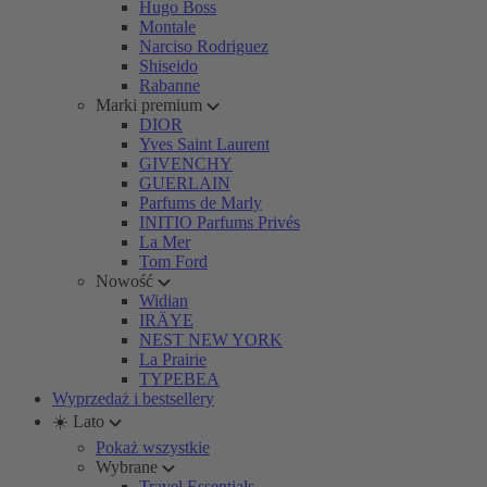
Hugo Boss
Montale
Narciso Rodriguez
Shiseido
Rabanne
Marki premium
DIOR
Yves Saint Laurent
GIVENCHY
GUERLAIN
Parfums de Marly
INITIO Parfums Privés
La Mer
Tom Ford
Nowość
Widian
IRÄYE
NEST NEW YORK
La Prairie
TYPEBEA
Wyprzedaż i bestsellery
☀️ Lato
Pokaż wszystkie
Wybrane
Travel Essentials