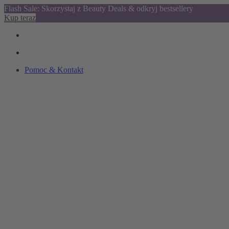
Flash Sale: Skorzystaj z Beauty Deals & odkryj bestsellery
Kup teraz
Pomoc & Kontakt