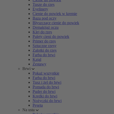
Tusze do rzęs
Eyelinery
Cienie do powiek w kremie
Baza pod oczy
Błyszczące cienie do powiek
Demakijaż oczu
Klej do rzęs
Palety cieni do powiek
Primer do rzęs
Sztuczne rzęsy
Zalotki do rzęs
Farba do brwi
Kajal
Zestawy
Brwi
Pokaż wszystkie
Farba do brwi
Tusz i żel do brwi
Pomada do brwi
Puder do brwi
Kredki do brwi
Nożyczki do brwi
Pęseta
Na usta