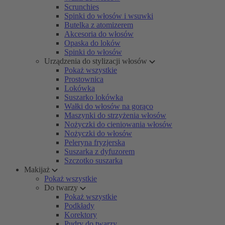
Scrunchies
Spinki do włosów i wsuwki
Butelka z atomizerem
Akcesoria do włosów
Opaska do loków
Spinki do włosów
Urządzenia do stylizacji włosów
Pokaż wszystkie
Prostownica
Lokówka
Suszarko lokówka
Wałki do włosów na gorąco
Maszynki do strzyżenia włosów
Nożyczki do cieniowania włosów
Nożyczki do włosów
Peleryna fryzjerska
Suszarka z dyfuzorem
Szczotko suszarka
Makijaż
Pokaż wszystkie
Do twarzy
Pokaż wszystkie
Podkłady
Korektory
Pudry do twarzy