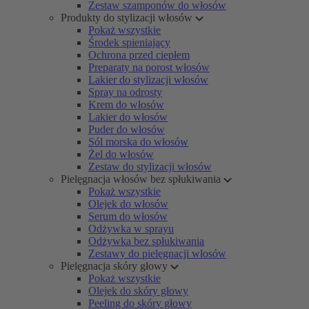
Zestaw szamponów do włosów
Produkty do stylizacji włosów
Pokaż wszystkie
Środek spieniający
Ochrona przed ciepłem
Preparaty na porost włosów
Lakier do stylizacji włosów
Spray na odrosty
Krem do włosów
Lakier do włosów
Puder do włosów
Sól morska do włosów
Żel do włosów
Zestaw do stylizacji włosów
Pielęgnacja włosów bez spłukiwania
Pokaż wszystkie
Olejek do włosów
Serum do włosów
Odżywka w sprayu
Odżywka bez spłukiwania
Zestawy do pielęgnacji włosów
Pielęgnacja skóry głowy
Pokaż wszystkie
Olejek do skóry głowy
Peeling do skóry głowy