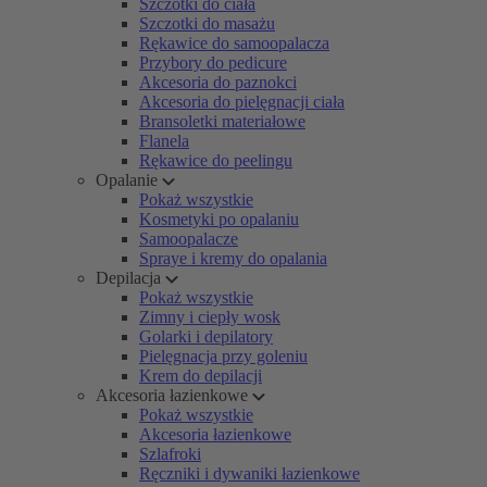
Szczotki do ciała
Szczotki do masażu
Rękawice do samoopalacza
Przybory do pedicure
Akcesoria do paznokci
Akcesoria do pielęgnacji ciała
Bransoletki materiałowe
Flanela
Rękawice do peelingu
Opalanie
Pokaż wszystkie
Kosmetyki po opalaniu
Samoopalacze
Spraye i kremy do opalania
Depilacja
Pokaż wszystkie
Zimny i ciepły wosk
Golarki i depilatory
Pielęgnacja przy goleniu
Krem do depilacji
Akcesoria łazienkowe
Pokaż wszystkie
Akcesoria łazienkowe
Szlafroki
Ręczniki i dywaniki łazienkowe