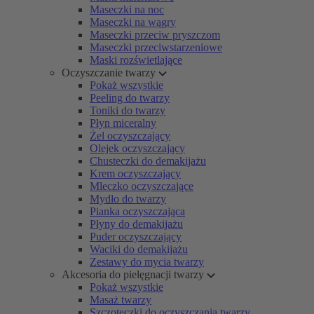
Maseczki na noc
Maseczki na wągry
Maseczki przeciw pryszczom
Maseczki przeciwstarzeniowe
Maski rozświetlające
Oczyszczanie twarzy
Pokaż wszystkie
Peeling do twarzy
Toniki do twarzy
Płyn miceralny
Żel oczyszczający
Olejek oczyszczający
Chusteczki do demakijażu
Krem oczyszczający
Mleczko oczyszczające
Mydło do twarzy
Pianka oczyszczająca
Płyny do demakijażu
Puder oczyszczający
Waciki do demakijażu
Zestawy do mycia twarzy
Akcesoria do pielęgnacji twarzy
Pokaż wszystkie
Masaż twarzy
Szczoteczki do oczyszczania twarzy