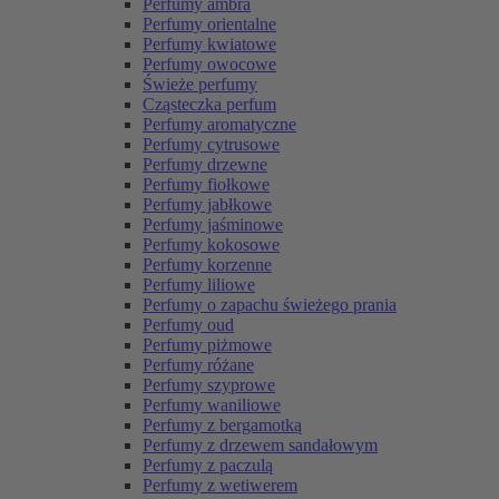
Perfumy ambra
Perfumy orientalne
Perfumy kwiatowe
Perfumy owocowe
Świeże perfumy
Cząsteczka perfum
Perfumy aromatyczne
Perfumy cytrusowe
Perfumy drzewne
Perfumy fiołkowe
Perfumy jabłkowe
Perfumy jaśminowe
Perfumy kokosowe
Perfumy korzenne
Perfumy liliowe
Perfumy o zapachu świeżego prania
Perfumy oud
Perfumy piżmowe
Perfumy różane
Perfumy szyprowe
Perfumy waniliowe
Perfumy z bergamotką
Perfumy z drzewem sandałowym
Perfumy z paczulą
Perfumy z wetiwerem