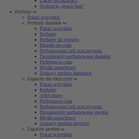
Lakier do paznokci
Stylizacja „beach hair”
Perfumy
Pokaż wszystkie
Perfumy damskie
Pokaż wszystkie
Perfumy
Perfumy do włosów
Mgiełki do ciała
Perfumowane żele pod prysznic
Dezodoranty perfumowane damskie
Pielęgnacja ciała
Mydła zapachowe
Zestawy perfum damskich
Zapachy dla mężczyzn
Pokaż wszystkie
Perfumy
After-shave
Pielęgnacja ciała
Perfumowane żele pod prysznic
Dezodoranty perfumowane męskie
Mydła zapachowe
Zestawy perfum męskich
Zapachy perfum
Pokaż wszystkie