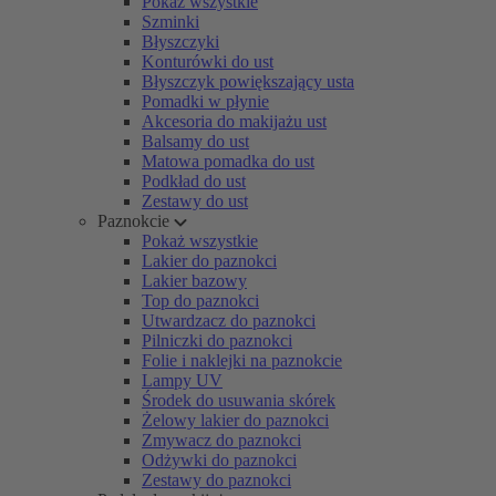
Pokaż wszystkie
Szminki
Błyszczyki
Konturówki do ust
Błyszczyk powiększający usta
Pomadki w płynie
Akcesoria do makijażu ust
Balsamy do ust
Matowa pomadka do ust
Podkład do ust
Zestawy do ust
Paznokcie
Pokaż wszystkie
Lakier do paznokci
Lakier bazowy
Top do paznokci
Utwardzacz do paznokci
Pilniczki do paznokci
Folie i naklejki na paznokcie
Lampy UV
Środek do usuwania skórek
Żelowy lakier do paznokci
Zmywacz do paznokci
Odżywki do paznokci
Zestawy do paznokci