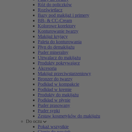
Róż do policzków
Rozświetlacz
Bazy pod makijaż i primery
BB- & CC-Cream
Kolorowe korektory
Konturowanie twarzy
Makijaż kryjący
Paleta do konturowania
Płyn do demakijażu
Puder mineralny
Utrwalacz do makijażu
Produkty pokrywające
Akcesoria
Makijaż przeciwstarzeniowy
Bronzer do twarzy
Podkład w kompakcie
Podkład w kremie
Produkty do makijażu
Podkład w płynie
Puder prasowany
Puder sypki
Zestaw kosmetyków do makijażu
Do oczu
Pokaż wszystkie
Cienie do powiek