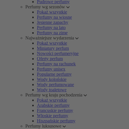
Pudrowe perfumy
Perfumy wg sezonów
Pokaż wszystkie
Perfumy na wiosnę
Jesienne zapachy
Perfumy na lato
Perfumy na zimę
Najważniejsze wydarzenia
Pokaż wszystkie
Miniatury perfum
Nowości perfumeryjne
Oferty perfum
Perfumy na rachunek
Perfumy unisex
Popularne perfumy
Wody kolońskie
Wody perfumowane
Wody toaletowe
Perfumy wg kraju pochodzenia
Pokaż wszystkie
Arabskie perfumy
Francuskie perfumy
Włoskie perfumy
Hiszpańskie perfumy
Perfumy luksusowe