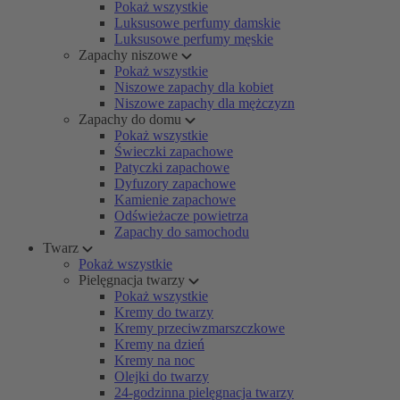
Pokaż wszystkie
Luksusowe perfumy damskie
Luksusowe perfumy męskie
Zapachy niszowe
Pokaż wszystkie
Niszowe zapachy dla kobiet
Niszowe zapachy dla mężczyzn
Zapachy do domu
Pokaż wszystkie
Świeczki zapachowe
Patyczki zapachowe
Dyfuzory zapachowe
Kamienie zapachowe
Odświeżacze powietrza
Zapachy do samochodu
Twarz
Pokaż wszystkie
Pielęgnacja twarzy
Pokaż wszystkie
Kremy do twarzy
Kremy przeciwzmarszczkowe
Kremy na dzień
Kremy na noc
Olejki do twarzy
24-godzinna pielęgnacja twarzy