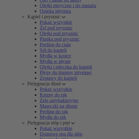
Olejki eteryczne i do masażu
Opieka intymna
Kąpiel i prysznic
Pokaż wszystkie
Żel pod prysznic
Olejki pod prysznic
Pianka pod prysznic
Peeling do ciała
Sól do kąpieli
Mydła w kostce
Mydła w płynie
Olejki i mleczka do kąpieli
Płyny do higieny intymnej
Zestawy do kąpieli
Pielęgnacja dłoni
Pokaż wszystkie
Kremy do rąk
Żele antybakteryjne
Maseczki na dłonie
Peeling do rąk
Mydła do rąk
Pielęgnacja stóp i pięt
Pokaż wszystkie
Domowe spa dla stóp