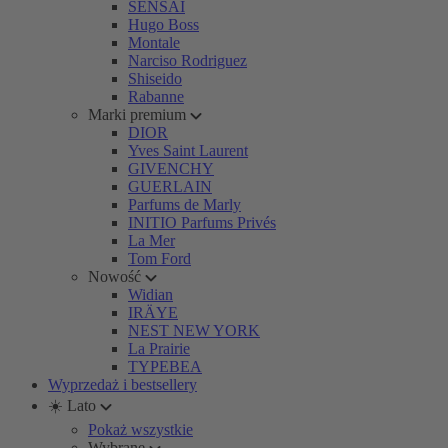
SENSAI
Hugo Boss
Montale
Narciso Rodriguez
Shiseido
Rabanne
Marki premium
DIOR
Yves Saint Laurent
GIVENCHY
GUERLAIN
Parfums de Marly
INITIO Parfums Privés
La Mer
Tom Ford
Nowość
Widian
IRÄYE
NEST NEW YORK
La Prairie
TYPEBEA
Wyprzedaż i bestsellery
☀️ Lato
Pokaż wszystkie
Wybrane