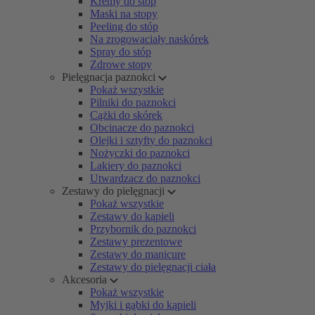
Kremy do stóp
Maski na stopy
Peeling do stóp
Na zrogowaciały naskórek
Spray do stóp
Zdrowe stopy
Pielęgnacja paznokci
Pokaż wszystkie
Pilniki do paznokci
Cążki do skórek
Obcinacze do paznokci
Olejki i sztyfty do paznokci
Nożyczki do paznokci
Lakiery do paznokci
Utwardzacz do paznokci
Zestawy do pielęgnacji
Pokaż wszystkie
Zestawy do kąpieli
Przybornik do paznokci
Zestawy prezentowe
Zestawy do manicure
Zestawy do pielęgnacji ciała
Akcesoria
Pokaż wszystkie
Myjki i gąbki do kąpieli