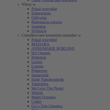
Włosy
Pokaż wszystkie
Zabarwienie
Odżywka
Pielęgnacja włosów
Szampon
Stylizacja
Certyfikowane kosmetyki naturalne
Pokaż wszystkie
MÁDARA
ANNEMARIE BÖRLIND
Hej Organic
Heliotrop
Lavera
Logona
Primavera
Santaverde
Sante Naturkosmetik
Tautropfen
We Love The Planet
Weleda
Mukti Organics
Cattier
GG's True Organics