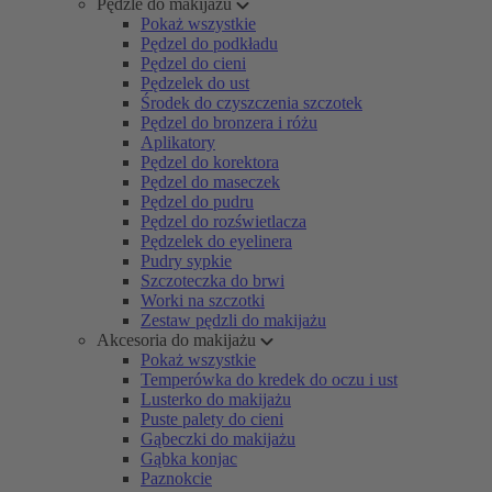
Pędzle do makijażu
Pokaż wszystkie
Pędzel do podkładu
Pędzel do cieni
Pędzelek do ust
Środek do czyszczenia szczotek
Pędzel do bronzera i różu
Aplikatory
Pędzel do korektora
Pędzel do maseczek
Pędzel do pudru
Pędzel do rozświetlacza
Pędzelek do eyelinera
Pudry sypkie
Szczoteczka do brwi
Worki na szczotki
Zestaw pędzli do makijażu
Akcesoria do makijażu
Pokaż wszystkie
Temperówka do kredek do oczu i ust
Lusterko do makijażu
Puste palety do cieni
Gąbeczki do makijażu
Gąbka konjac
Paznokcie