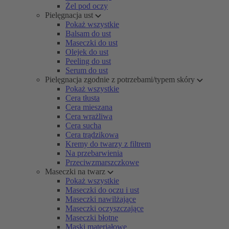
Żel pod oczy
Pielęgnacja ust
Pokaż wszystkie
Balsam do ust
Maseczki do ust
Olejek do ust
Peeling do ust
Serum do ust
Pielęgnacja zgodnie z potrzebami/typem skóry
Pokaż wszystkie
Cera tłusta
Cera mieszana
Cera wrażliwa
Cera sucha
Cera trądzikowa
Kremy do twarzy z filtrem
Na przebarwienia
Przeciwzmarszczkowe
Maseczki na twarz
Pokaż wszystkie
Maseczki do oczu i ust
Maseczki nawilżające
Maseczki oczyszczające
Maseczki błotne
Maski materiałowe