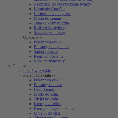
Narzędzia do oczyszczania twarzy
Kamienie Gua Sha
Lusterko kosmetyczne
Maski do spania
Opaska kosmetyczna
Roller mikroigłowy
Szczoteczki do rzęs
Opalanie
Pokaż wszystkie
Balsamy po opalaniu
Samoopalacze
Krem do opalania
Makijaż słoneczny
Ciało
Pokaż wszystkie
Pielęgnacja ciała
Pokaż wszystkie
Balsamy do ciała
Dezodoranty
Masło do ciała
Olejki do ciała
Kremy na celluit
Kremy do szyi i dekoltu
Mgiełki do ciała
Olej i napar do sauny