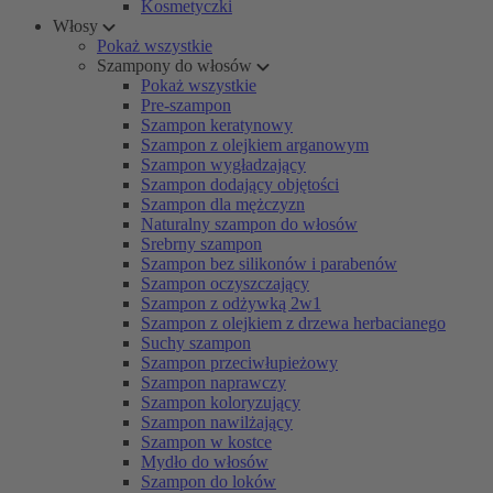
Kosmetyczki
Włosy
Pokaż wszystkie
Szampony do włosów
Pokaż wszystkie
Pre-szampon
Szampon keratynowy
Szampon z olejkiem arganowym
Szampon wygładzający
Szampon dodający objętości
Szampon dla mężczyzn
Naturalny szampon do włosów
Srebrny szampon
Szampon bez silikonów i parabenów
Szampon oczyszczający
Szampon z odżywką 2w1
Szampon z olejkiem z drzewa herbacianego
Suchy szampon
Szampon przeciwłupieżowy
Szampon naprawczy
Szampon koloryzujący
Szampon nawilżający
Szampon w kostce
Mydło do włosów
Szampon do loków