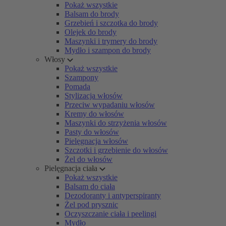
Pokaż wszystkie
Balsam do brody
Grzebień i szczotka do brody
Olejek do brody
Maszynki i trymery do brody
Mydło i szampon do brody
Włosy
Pokaż wszystkie
Szampony
Pomada
Stylizacja włosów
Przeciw wypadaniu włosów
Kremy do włosów
Maszynki do strzyżenia włosów
Pasty do włosów
Pielęgnacja włosów
Szczotki i grzebienie do włosów
Żel do włosów
Pielęgnacja ciała
Pokaż wszystkie
Balsam do ciała
Dezodoranty i antyperspiranty
Żel pod prysznic
Oczyszczanie ciała i peelingi
Mydło