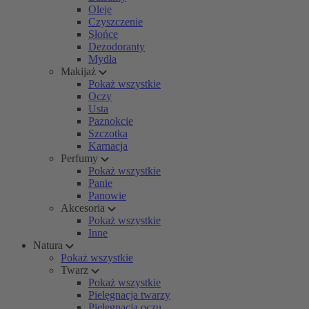
Oleje
Czyszczenie
Słońce
Dezodoranty
Mydła
Makijaż
Pokaż wszystkie
Oczy
Usta
Paznokcie
Szczotka
Karnacja
Perfumy
Pokaż wszystkie
Panie
Panowie
Akcesoria
Pokaż wszystkie
Inne
Natura
Pokaż wszystkie
Twarz
Pokaż wszystkie
Pielęgnacja twarzy
Pielęgnacja oczu