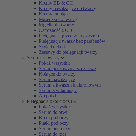
Kremy BB & CC
Kremy nawilżające do twarzy
Kremy tonujące
Maseczki do twarzy
Mgiełki do twarzy
Ostrożność z Q10
Pielęgnacja przeciw pryszczom
Pielęgnacja twarzy bez parabenów
Szyja i dekolt
Zestawy do pielęgnacji twarzy
Serum do twarzy
Pokaż wszystkie
Serum przeciwzmarszczkowe
Kolagen do twarzy
Serum nawilżające
Serum z kwasem hialuronowym
Serum z witaminą c
Ampułki
Pielęgnacja okolic oczu
Pokaż wszystkie
Serum do brwi
Krem pod oczy
Płatki pod oczy
Serum pod oczy
Serum do rzęs