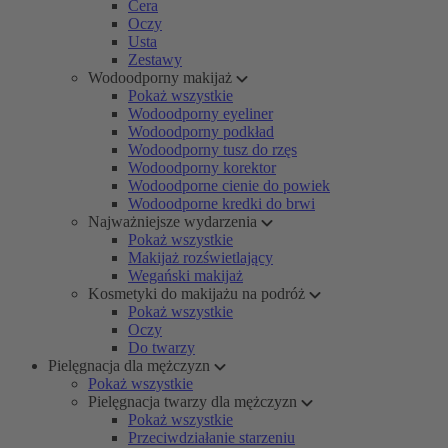
Cera
Oczy
Usta
Zestawy
Wodoodporny makijaż
Pokaż wszystkie
Wodoodporny eyeliner
Wodoodporny podkład
Wodoodporny tusz do rzęs
Wodoodporny korektor
Wodoodporne cienie do powiek
Wodoodporne kredki do brwi
Najważniejsze wydarzenia
Pokaż wszystkie
Makijaż rozświetlający
Wegański makijaż
Kosmetyki do makijażu na podróż
Pokaż wszystkie
Oczy
Do twarzy
Pielęgnacja dla mężczyzn
Pokaż wszystkie
Pielęgnacja twarzy dla mężczyzn
Pokaż wszystkie
Przeciwdziałanie starzeniu