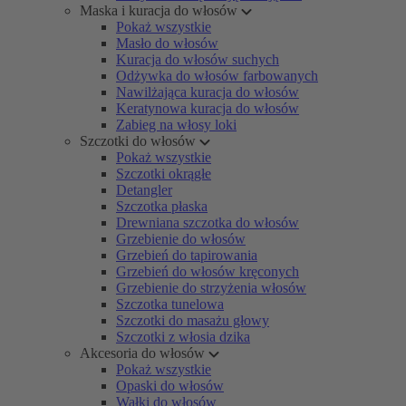
Maska i kuracja do włosów
Pokaż wszystkie
Masło do włosów
Kuracja do włosów suchych
Odżywka do włosów farbowanych
Nawilżająca kuracja do włosów
Keratynowa kuracja do włosów
Zabieg na włosy loki
Szczotki do włosów
Pokaż wszystkie
Szczotki okrągłe
Detangler
Szczotka płaska
Drewniana szczotka do włosów
Grzebienie do włosów
Grzebień do tapirowania
Grzebień do włosów kręconych
Grzebienie do strzyżenia włosów
Szczotka tunelowa
Szczotki do masażu głowy
Szczotki z włosia dzika
Akcesoria do włosów
Pokaż wszystkie
Opaski do włosów
Wałki do włosów