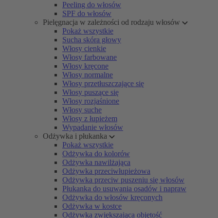
Peeling do włosów
SPF do włosów
Pielęgnacja w zależności od rodzaju włosów
Pokaż wszystkie
Sucha skóra głowy
Włosy cienkie
Włosy farbowane
Włosy kręcone
Włosy normalne
Włosy przetłuszczające się
Włosy puszące się
Włosy rozjaśnione
Włosy suche
Włosy z łupieżem
Wypadanie włosów
Odżywka i płukanka
Pokaż wszystkie
Odżywka do kolorów
Odżywka nawilżająca
Odżywka przeciwłupieżowa
Odżywka przeciw puszeniu się włosów
Płukanka do usuwania osadów i napraw
Odżywka do włosów kręconych
Odżywka w kostce
Odżywka zwiększająca objętość