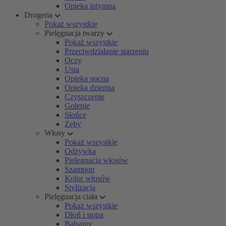
Opieka intymna
Drogeria
Pokaż wszystkie
Pielęgnacja twarzy
Pokaż wszystkie
Przeciwdziałanie starzeniu
Oczy
Usta
Opieka nocna
Opieka dzienna
Czyszczenie
Golenie
Słońce
Zęby
Włosy
Pokaż wszystkie
Odżywka
Pielęgnacja włosów
Szampon
Kolor włosów
Stylizacja
Pielęgnacja ciała
Pokaż wszystkie
Dłoń i stopa
Balsamy