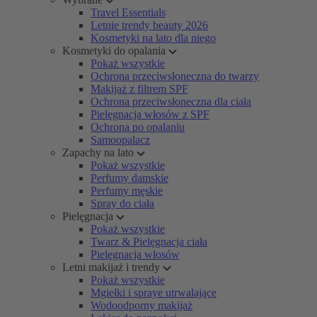
Travel Essentials
Letnie trendy beauty 2026
Kosmetyki na lato dla niego
Kosmetyki do opalania
Pokaż wszystkie
Ochrona przeciwsłoneczna do twarzy
Makijaż z filtrem SPF
Ochrona przeciwsłoneczna dla ciała
Pielęgnacja włosów z SPF
Ochrona po opalaniu
Samoopalacz
Zapachy na lato
Pokaż wszystkie
Perfumy damskie
Perfumy męskie
Spray do ciała
Pielęgnacja
Pokaż wszystkie
Twarz & Pielęgnacja ciała
Pielęgnacja włosów
Letni makijaż i trendy
Pokaż wszystkie
Mgiełki i spraye utrwalające
Wodoodporny makijaż