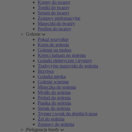
Kremy do twarzy
Toniki do twarzy
Serum do twarzy
Zestawy pielęgnacyjne
Maseczki do twarzy
Peeling do twarzy
Golenie
Pokaż wszystkie
Krem do golenia
Golenie na mokro
Krem i balsam po goleniu
Golarki elektryczne i trymery
Tradycyjne maszynki do golenia
Brzytwa
Golarka męska
Golenie wstępne
Miseczka do golenia
Mydło do golenia
Pędzel do golenia
Pianka do golenia
Stojak do golenia
Trymer i wosk do depilacji nosa
Żel do golenia
Zestawy do golenia
Pielęgnacja brody