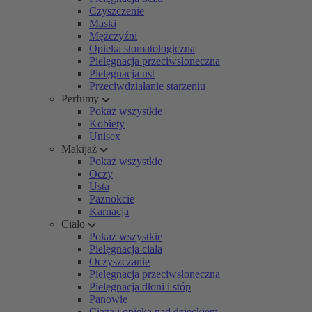
Czyszczenie
Maski
Mężczyźni
Opieka stomatologiczna
Pielęgnacja przeciwsłoneczna
Pielęgnacja ust
Przeciwdziałanie starzeniu
Perfumy
Pokaż wszystkie
Kobiety
Unisex
Makijaż
Pokaż wszystkie
Oczy
Usta
Paznokcie
Karnacja
Ciało
Pokaż wszystkie
Pielęgnacja ciała
Oczyszczanie
Pielęgnacja przeciwsłoneczna
Pielęgnacja dłoni i stóp
Panowie
Ciąża i opieka nad dzieckiem