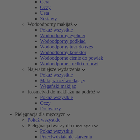
Cera
Oczy
Usta
Zestawy
Wodoodporny makijaż
Pokaż wszystkie
Wodoodporny eyeliner
Wodoodporny podkład
Wodoodporny tusz do rzęs
Wodoodporny korektor
Wodoodporne cienie do powiek
Wodoodporne kredki do brwi
Najważniejsze wydarzenia
Pokaż wszystkie
Makijaż rozświetlający
Wegański makijaż
Kosmetyki do makijażu na podróż
Pokaż wszystkie
Oczy
Do twarzy
Pielęgnacja dla mężczyzn
Pokaż wszystkie
Pielęgnacja twarzy dla mężczyzn
Pokaż wszystkie
Przeciwdziałanie starzeniu