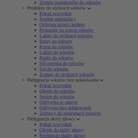
Zestaw szamponów do włosów
Produkty do stylizacji włosów
Pokaż wszystkie
Środek spieniający
Ochrona przed ciepłem
Preparaty na porost włosów
Lakier do stylizacji włosów
Spray na odrosty
Krem do włosów
Lakier do włosów
Puder do włosów
Sól morska do włosów
Żel do włosów
Zestaw do stylizacji włosów
Pielęgnacja włosów bez spłukiwania
Pokaż wszystkie
Olejek do włosów
Serum do włosów
Odżywka w sprayu
Odżywka bez spłukiwania
Zestawy do pielęgnacji włosów
Pielęgnacja skóry głowy
Pokaż wszystkie
Olejek do skóry głowy
Peeling do skóry głowy