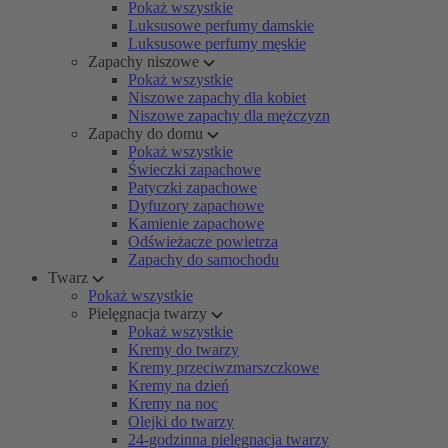
Pokaż wszystkie
Luksusowe perfumy damskie
Luksusowe perfumy męskie
Zapachy niszowe
Pokaż wszystkie
Niszowe zapachy dla kobiet
Niszowe zapachy dla mężczyzn
Zapachy do domu
Pokaż wszystkie
Świeczki zapachowe
Patyczki zapachowe
Dyfuzory zapachowe
Kamienie zapachowe
Odświeżacze powietrza
Zapachy do samochodu
Twarz
Pokaż wszystkie
Pielęgnacja twarzy
Pokaż wszystkie
Kremy do twarzy
Kremy przeciwzmarszczkowe
Kremy na dzień
Kremy na noc
Olejki do twarzy
24-godzinna pielęgnacja twarzy