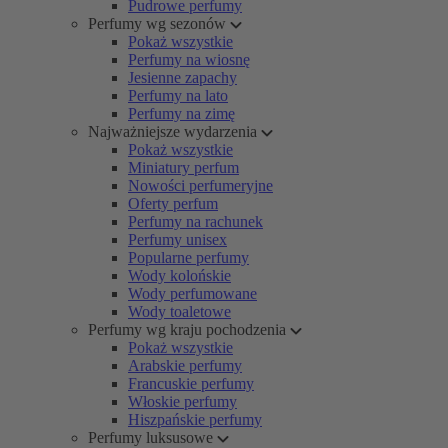
Pudrowe perfumy
Perfumy wg sezonów
Pokaż wszystkie
Perfumy na wiosnę
Jesienne zapachy
Perfumy na lato
Perfumy na zimę
Najważniejsze wydarzenia
Pokaż wszystkie
Miniatury perfum
Nowości perfumeryjne
Oferty perfum
Perfumy na rachunek
Perfumy unisex
Popularne perfumy
Wody kolońskie
Wody perfumowane
Wody toaletowe
Perfumy wg kraju pochodzenia
Pokaż wszystkie
Arabskie perfumy
Francuskie perfumy
Włoskie perfumy
Hiszpańskie perfumy
Perfumy luksusowe