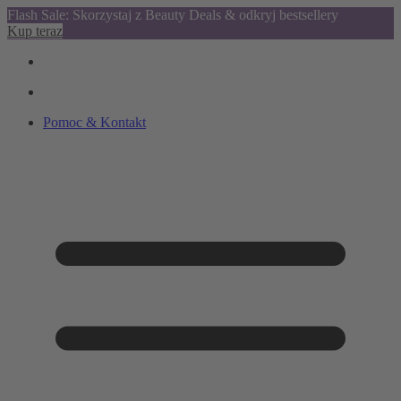
Flash Sale: Skorzystaj z Beauty Deals & odkryj bestsellery
Kup teraz
Pomoc & Kontakt