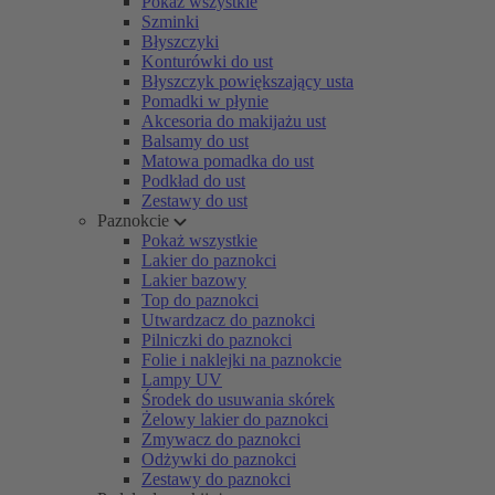
Pokaż wszystkie
Szminki
Błyszczyki
Konturówki do ust
Błyszczyk powiększający usta
Pomadki w płynie
Akcesoria do makijażu ust
Balsamy do ust
Matowa pomadka do ust
Podkład do ust
Zestawy do ust
Paznokcie
Pokaż wszystkie
Lakier do paznokci
Lakier bazowy
Top do paznokci
Utwardzacz do paznokci
Pilniczki do paznokci
Folie i naklejki na paznokcie
Lampy UV
Środek do usuwania skórek
Żelowy lakier do paznokci
Zmywacz do paznokci
Odżywki do paznokci
Zestawy do paznokci