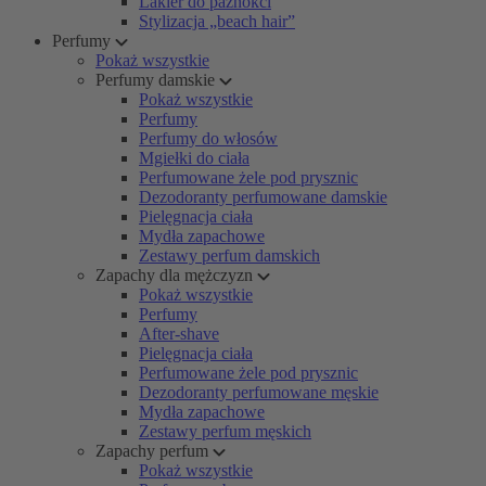
Lakier do paznokci
Stylizacja „beach hair”
Perfumy
Pokaż wszystkie
Perfumy damskie
Pokaż wszystkie
Perfumy
Perfumy do włosów
Mgiełki do ciała
Perfumowane żele pod prysznic
Dezodoranty perfumowane damskie
Pielęgnacja ciała
Mydła zapachowe
Zestawy perfum damskich
Zapachy dla mężczyzn
Pokaż wszystkie
Perfumy
After-shave
Pielęgnacja ciała
Perfumowane żele pod prysznic
Dezodoranty perfumowane męskie
Mydła zapachowe
Zestawy perfum męskich
Zapachy perfum
Pokaż wszystkie