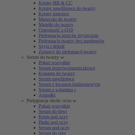
Kremy BB & CC
Kremy nawilżające do twarzy
Kremy tonujące
Maseczki do twarzy
Mgiełki do twarzy
Ostrożność z Q10
Pielęgnacja przeciw pryszczom
Pielęgnacja twarzy bez parabenów
Szyja i dekolt
Zestawy do pielęgnacji twarzy
Serum do twarzy
Pokaż wszystkie
Serum przeciwzmarszczkowe
Kolagen do twarzy
Serum nawilżające
Serum z kwasem hialuronowym
Serum z witaminą c
Ampułki
Pielęgnacja okolic oczu
Pokaż wszystkie
Serum do brwi
Krem pod oczy
Płatki pod oczy
Serum pod oczy
Serum do rzęs