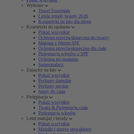
Wybrane
Travel Essentials
Letnie trendy beauty 2026
Kosmetyki na lato dla niego
Kosmetyki do opalania
Pokaż wszystkie
Ochrona przeciwsłoneczna do twarzy
Makijaż z filtrem SPF
Ochrona przeciwsłoneczna dla ciała
Pielęgnacja włosów z SPF
Ochrona po opalaniu
Samoopalacz
Zapachy na lato
Pokaż wszystkie
Perfumy damskie
Perfumy męskie
Spray do ciała
Pielęgnacja
Pokaż wszystkie
Twarz & Pielęgnacja ciała
Pielęgnacja włosów
Letni makijaż i trendy
Pokaż wszystkie
Mgiełki i spraye utrwalające