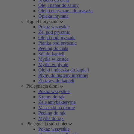
Olej i napar do sauny
Olejki eteryczne i do masażu
Opieka intymna
Kąpiel i prysznic
Pokaż wszystkie
Żel pod prysznic
Olejki pod prysznic
Pianka pod prysznic
Peeling do ciała
Sól do kąpieli
Mydła w kostce
Mydła w płynie
Olejki i mleczka do kąpieli
Płyny do higieny intymnej
Zestawy do kąpieli
Pielęgnacja dłoni
Pokaż wszystkie
Kremy do rąk
Żele antybakteryjne
Maseczki na dłonie
Peeling do rąk
Mydła do rąk
Pielęgnacja stóp i pięt
Pokaż wszystkie