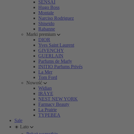
SENSAI
Hugo Boss
Montale
Narciso Rodriguez
Shiseido
Rabanne
Marki premium
DIOR
Yves Saint Laurent
GIVENCHY
GUERLAIN
Parfums de Marly
INITIO Parfums Privés
La Mer
Tom Ford
Nowość
Widian
IRÄYE
NEST NEW YORK
Farmacy Beauty
La Prairie
TYPEBEA
Sale
☀️ Lato
Pokaż wszystkie