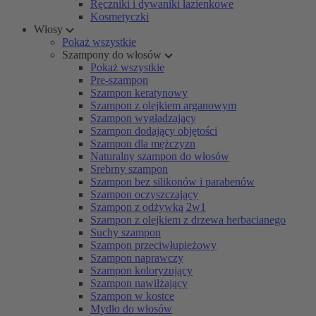
Ręczniki i dywaniki łazienkowe
Kosmetyczki
Włosy
Pokaż wszystkie
Szampony do włosów
Pokaż wszystkie
Pre-szampon
Szampon keratynowy
Szampon z olejkiem arganowym
Szampon wygładzający
Szampon dodający objętości
Szampon dla mężczyzn
Naturalny szampon do włosów
Srebrny szampon
Szampon bez silikonów i parabenów
Szampon oczyszczający
Szampon z odżywką 2w1
Szampon z olejkiem z drzewa herbacianego
Suchy szampon
Szampon przeciwłupieżowy
Szampon naprawczy
Szampon koloryzujący
Szampon nawilżający
Szampon w kostce
Mydło do włosów