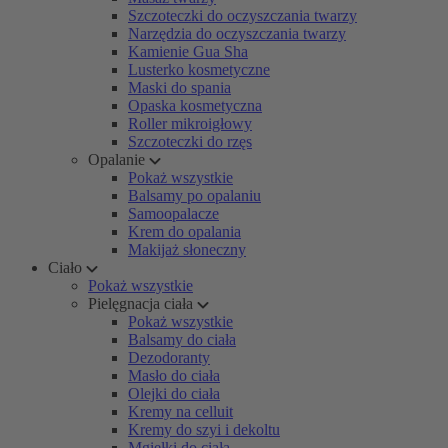
Szczoteczki do oczyszczania twarzy
Narzędzia do oczyszczania twarzy
Kamienie Gua Sha
Lusterko kosmetyczne
Maski do spania
Opaska kosmetyczna
Roller mikroigłowy
Szczoteczki do rzęs
Opalanie
Pokaż wszystkie
Balsamy po opalaniu
Samoopalacze
Krem do opalania
Makijaż słoneczny
Ciało
Pokaż wszystkie
Pielęgnacja ciała
Pokaż wszystkie
Balsamy do ciała
Dezodoranty
Masło do ciała
Olejki do ciała
Kremy na celluit
Kremy do szyi i dekoltu
Mgiełki do ciała