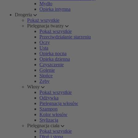
Mydło
Opieka intymna
Drogeria
Pokaż wszystkie
Pielęgnacja twarzy
Pokaż wszystkie
Przeciwdziałanie starzeniu
Oczy
Usta
Opieka nocna
Opieka dzienna
Czyszczenie
Golenie
Słońce
Zęby
Włosy
Pokaż wszystkie
Odżywka
Pielęgnacja włosów
Szampon
Kolor włosów
Stylizacja
Pielęgnacja ciała
Pokaż wszystkie
Dłoń i stopa