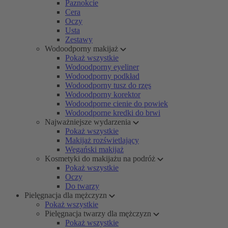
Paznokcie
Cera
Oczy
Usta
Zestawy
Wodoodporny makijaż
Pokaż wszystkie
Wodoodporny eyeliner
Wodoodporny podkład
Wodoodporny tusz do rzęs
Wodoodporny korektor
Wodoodporne cienie do powiek
Wodoodporne kredki do brwi
Najważniejsze wydarzenia
Pokaż wszystkie
Makijaż rozświetlający
Wegański makijaż
Kosmetyki do makijażu na podróż
Pokaż wszystkie
Oczy
Do twarzy
Pielęgnacja dla mężczyzn
Pokaż wszystkie
Pielęgnacja twarzy dla mężczyzn
Pokaż wszystkie