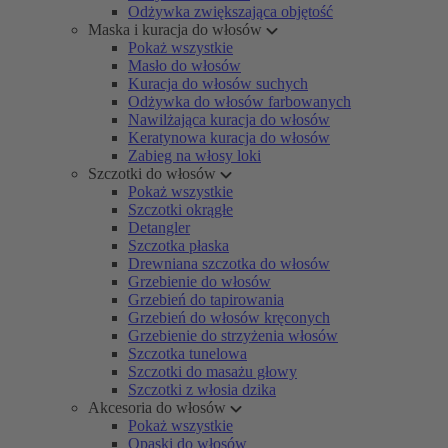
Odżywka zwiększająca objętość
Maska i kuracja do włosów
Pokaż wszystkie
Masło do włosów
Kuracja do włosów suchych
Odżywka do włosów farbowanych
Nawilżająca kuracja do włosów
Keratynowa kuracja do włosów
Zabieg na włosy loki
Szczotki do włosów
Pokaż wszystkie
Szczotki okrągłe
Detangler
Szczotka płaska
Drewniana szczotka do włosów
Grzebienie do włosów
Grzebień do tapirowania
Grzebień do włosów kręconych
Grzebienie do strzyżenia włosów
Szczotka tunelowa
Szczotki do masażu głowy
Szczotki z włosia dzika
Akcesoria do włosów
Pokaż wszystkie
Opaski do włosów