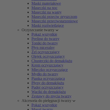
Maski materiałowe
Maseczki na noc
Maseczki na wągry
Maseczki przeciw pryszczom
Maseczki przeciwstarzeniowe
Maski rozświetlające
Oczyszczanie twarzy
Pokaż wszystkie
Peeling do twarzy
Toniki do twarzy
Płyn miceralny
Żel oczyszczający
Olejek oczyszczający
Chusteczki do demakijażu
Krem oczyszczający
Mleczko oczyszczające
Mydło do twarzy
Pianka oczyszczająca
Płyny do demakijażu
Puder oczyszczający
Waciki do demakijażu
Zestawy do mycia twarzy
Akcesoria do pielęgnacji twarzy
Pokaż wszystkie
Masaż twarzy