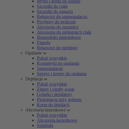
Myjki i gąbki do kąpieli
Szczotki do ciała
Szczotki do masażu
Rękawice do samoopalacza
Przybory do pedicure
Akcesoria do paznokci
Akcesoria do pielęgnacji ciała
Bransoletki materiałowe
Flanela
Rękawice do peelingu
Opalanie
Pokaż wszystkie
Kosmetyki po opalaniu
Samoopalacze
Spraye i kremy do opalania
Depilacja
Pokaż wszystkie
Zimny i ciepły wosk
Golarki i depilatory
Pielęgnacja przy goleniu
Krem do depilacji
Akcesoria łazienkowe
Pokaż wszystkie
Akcesoria łazienkowe
Szlafroki