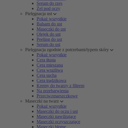
Serum do rzęs
Żel pod oczy
Pielęgnacja ust
Pokaż wszystkie
Balsam do ust
Maseczki do ust
Olejek do ust
Peeling do ust
Serum do ust
Pielęgnacja zgodnie z potrzebami/typem skóry
Pokaż wszystkie
Cera tłusta
Cera mieszana
Cera wrażliwa
Cera sucha
Cera trądzikowa
Kremy do twarzy z filtrem
Na przebarwienia
Przeciwzmarszczkowe
Maseczki na twarz
Pokaż wszystkie
Maseczki do oczu i ust
Maseczki nawilżające
Maseczki oczyszczające
Maseczki błotne