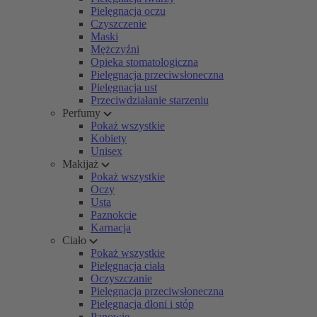
Pielęgnacja oczu
Czyszczenie
Maski
Mężczyźni
Opieka stomatologiczna
Pielęgnacja przeciwsłoneczna
Pielęgnacja ust
Przeciwdziałanie starzeniu
Perfumy
Pokaż wszystkie
Kobiety
Unisex
Makijaż
Pokaż wszystkie
Oczy
Usta
Paznokcie
Karnacja
Ciało
Pokaż wszystkie
Pielęgnacja ciała
Oczyszczanie
Pielęgnacja przeciwsłoneczna
Pielęgnacja dłoni i stóp
Panowie