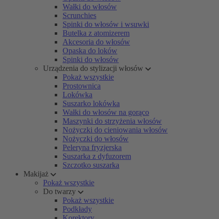
Wałki do włosów
Scrunchies
Spinki do włosów i wsuwki
Butelka z atomizerem
Akcesoria do włosów
Opaska do loków
Spinki do włosów
Urządzenia do stylizacji włosów
Pokaż wszystkie
Prostownica
Lokówka
Suszarko lokówka
Wałki do włosów na gorąco
Maszynki do strzyżenia włosów
Nożyczki do cieniowania włosów
Nożyczki do włosów
Peleryna fryzjerska
Suszarka z dyfuzorem
Szczotko suszarka
Makijaż
Pokaż wszystkie
Do twarzy
Pokaż wszystkie
Podkłady
Korektory