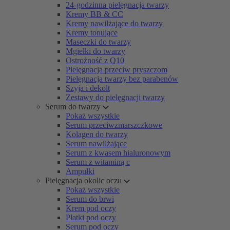
24-godzinna pielęgnacja twarzy
Kremy BB & CC
Kremy nawilżające do twarzy
Kremy tonujące
Maseczki do twarzy
Mgiełki do twarzy
Ostrożność z Q10
Pielęgnacja przeciw pryszczom
Pielęgnacja twarzy bez parabenów
Szyja i dekolt
Zestawy do pielęgnacji twarzy
Serum do twarzy
Pokaż wszystkie
Serum przeciwzmarszczkowe
Kolagen do twarzy
Serum nawilżające
Serum z kwasem hialuronowym
Serum z witaminą c
Ampułki
Pielęgnacja okolic oczu
Pokaż wszystkie
Serum do brwi
Krem pod oczy
Płatki pod oczy
Serum pod oczy