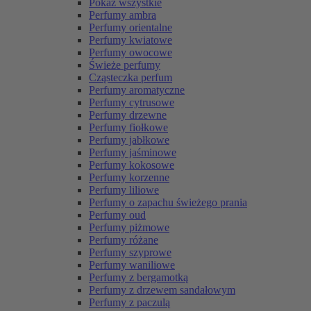
Pokaż wszystkie
Perfumy ambra
Perfumy orientalne
Perfumy kwiatowe
Perfumy owocowe
Świeże perfumy
Cząsteczka perfum
Perfumy aromatyczne
Perfumy cytrusowe
Perfumy drzewne
Perfumy fiołkowe
Perfumy jabłkowe
Perfumy jaśminowe
Perfumy kokosowe
Perfumy korzenne
Perfumy liliowe
Perfumy o zapachu świeżego prania
Perfumy oud
Perfumy piżmowe
Perfumy różane
Perfumy szyprowe
Perfumy waniliowe
Perfumy z bergamotką
Perfumy z drzewem sandałowym
Perfumy z paczulą