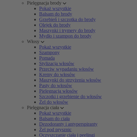
Pielęgnacja brody
Pokaż wszystkie
Balsam do brody
Grzebień i szczotka do brody
Olejek do brody
Maszynki i trymery do brody
Mydło i szampon do brody
Włosy
Pokaż wszystkie
Szampony
Pomada
Stylizacja włosów
Przeciw wypadaniu włosów
Kremy do włosów
Maszynki do strzyżenia włosów
Pasty do włosów
Pielęgnacja włosów
Szczotki i grzebienie do włosów
Żel do włosów
Pielęgnacja ciała
Pokaż wszystkie
Balsam do ciała
Dezodoranty i antyperspiranty
Żel pod prysznic
Oczyszczanie ciała i peelingi