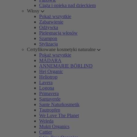
Ciąża i opieka nad dzieckiem
Włosy
Pokaż wszystkie
Zabarwienie
Odżywka
Pielęgnacja włosów
Szampon
Stylizacja
Certyfikowane kosmetyki naturalne
Pokaż wszystkie
MÁDARA
ANNEMARIE BÖRLIND
Hej Organic
Heliotrop
Lavera
Logona
Primavera
Santaverde
Sante Naturkosmetik
Tautropfen
We Love The Planet
Weleda
Mukti Organics
Cattier