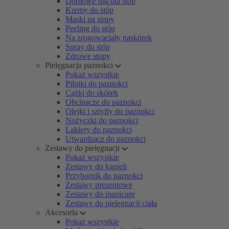
Domowe spa dla stóp
Kremy do stóp
Maski na stopy
Peeling do stóp
Na zrogowaciały naskórek
Spray do stóp
Zdrowe stopy
Pielęgnacja paznokci
Pokaż wszystkie
Pilniki do paznokci
Cążki do skórek
Obcinacze do paznokci
Olejki i sztyfty do paznokci
Nożyczki do paznokci
Lakiery do paznokci
Utwardzacz do paznokci
Zestawy do pielęgnacji
Pokaż wszystkie
Zestawy do kąpieli
Przybornik do paznokci
Zestawy prezentowe
Zestawy do manicure
Zestawy do pielęgnacji ciała
Akcesoria
Pokaż wszystkie