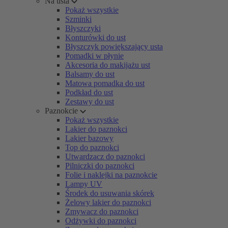
Na usta
Pokaż wszystkie
Szminki
Błyszczyki
Konturówki do ust
Błyszczyk powiększający usta
Pomadki w płynie
Akcesoria do makijażu ust
Balsamy do ust
Matowa pomadka do ust
Podkład do ust
Zestawy do ust
Paznokcie
Pokaż wszystkie
Lakier do paznokci
Lakier bazowy
Top do paznokci
Utwardzacz do paznokci
Pilniczki do paznokci
Folie i naklejki na paznokcie
Lampy UV
Środek do usuwania skórek
Żelowy lakier do paznokci
Zmywacz do paznokci
Odżywki do paznokci