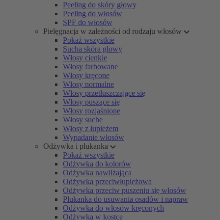
Peeling do skóry głowy
Peeling do włosów
SPF do włosów
Pielęgnacja w zależności od rodzaju włosów
Pokaż wszystkie
Sucha skóra głowy
Włosy cienkie
Włosy farbowane
Włosy kręcone
Włosy normalne
Włosy przetłuszczające się
Włosy puszące się
Włosy rozjaśnione
Włosy suche
Włosy z łupieżem
Wypadanie włosów
Odżywka i płukanka
Pokaż wszystkie
Odżywka do kolorów
Odżywka nawilżająca
Odżywka przeciwłupieżowa
Odżywka przeciw puszeniu się włosów
Płukanka do usuwania osadów i napraw
Odżywka do włosów kręconych
Odżywka w kostce