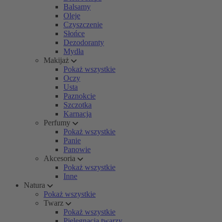
Balsamy
Oleje
Czyszczenie
Słońce
Dezodoranty
Mydła
Makijaż
Pokaż wszystkie
Oczy
Usta
Paznokcie
Szczotka
Karnacja
Perfumy
Pokaż wszystkie
Panie
Panowie
Akcesoria
Pokaż wszystkie
Inne
Natura
Pokaż wszystkie
Twarz
Pokaż wszystkie
Pielęgnacja twarzy