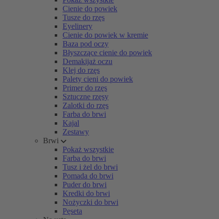
Cienie do powiek
Tusze do rzęs
Eyelinery
Cienie do powiek w kremie
Baza pod oczy
Błyszczące cienie do powiek
Demakijaż oczu
Klej do rzęs
Palety cieni do powiek
Primer do rzęs
Sztuczne rzęsy
Zalotki do rzęs
Farba do brwi
Kajal
Zestawy
Brwi
Pokaż wszystkie
Farba do brwi
Tusz i żel do brwi
Pomada do brwi
Puder do brwi
Kredki do brwi
Nożyczki do brwi
Pęseta