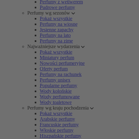
Perfumy z wetiwerem
Pudrowe perfumy
Perfumy wg sezonów
Pokaż wszystkie
Perfumy na wiosnę
Jesienne zapachy
Perfumy na lato
Perfumy na zimę
Najważniejsze wydarzenia
Pokaż wszystkie
Miniatury perfum
Nowości perfumeryjne
Oferty perfum
Perfumy na rachunek
Perfumy unisex
Popularne perfumy
Wody kolońskie
Wody perfumowane
Wody toaletowe
Perfumy wg kraju pochodzenia
Pokaż wszystkie
Arabskie perfumy
Francuskie perfumy
Włoskie perfumy
Hiszpańskie perfumy