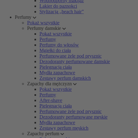
Wodoodporny makijaż
Lakier do paznokci
Stylizacja „beach hair”
Perfumy
Pokaż wszystkie
Perfumy damskie
Pokaż wszystkie
Perfumy
Perfumy do włosów
Mgiełki do ciała
Perfumowane żele pod prysznic
Dezodoranty perfumowane damskie
Pielęgnacja ciała
Mydła zapachowe
Zestawy perfum damskich
Zapachy dla mężczyzn
Pokaż wszystkie
Perfumy
After-shave
Pielęgnacja ciała
Perfumowane żele pod prysznic
Dezodoranty perfumowane męskie
Mydła zapachowe
Zestawy perfum męskich
Zapachy perfum