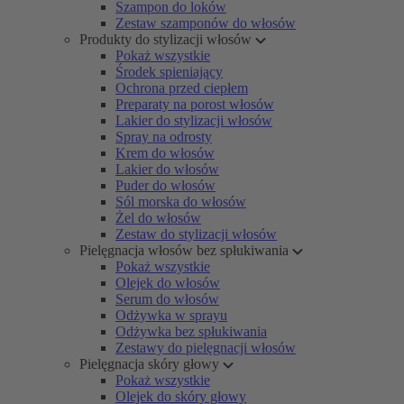
Szampon do loków
Zestaw szamponów do włosów
Produkty do stylizacji włosów
Pokaż wszystkie
Środek spieniający
Ochrona przed ciepłem
Preparaty na porost włosów
Lakier do stylizacji włosów
Spray na odrosty
Krem do włosów
Lakier do włosów
Puder do włosów
Sól morska do włosów
Żel do włosów
Zestaw do stylizacji włosów
Pielęgnacja włosów bez spłukiwania
Pokaż wszystkie
Olejek do włosów
Serum do włosów
Odżywka w sprayu
Odżywka bez spłukiwania
Zestawy do pielęgnacji włosów
Pielęgnacja skóry głowy
Pokaż wszystkie
Olejek do skóry głowy