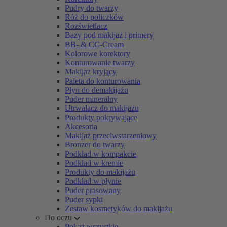
Pudry do twarzy
Róż do policzków
Rozświetlacz
Bazy pod makijaż i primery
BB- & CC-Cream
Kolorowe korektory
Konturowanie twarzy
Makijaż kryjący
Paleta do konturowania
Płyn do demakijażu
Puder mineralny
Utrwalacz do makijażu
Produkty pokrywające
Akcesoria
Makijaż przeciwstarzeniowy
Bronzer do twarzy
Podkład w kompakcie
Podkład w kremie
Produkty do makijażu
Podkład w płynie
Puder prasowany
Puder sypki
Zestaw kosmetyków do makijażu
Do oczu
Pokaż wszystkie