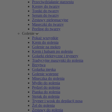
Przeciwdziałanie starzeniu
Kremy do twarzy
Toniki do twarzy
Serum do twarzy
Zestawy pielęgnacyjne
Maseczki do twarzy
Peeling do twarzy
Golenie
Pokaż wszystkie
Krem do golenia
Golenie na mokro
Krem i balsam po goleniu
Golarki elektryczne i trymery
Tradycyjne maszynki do golenia
Brzytwa
Golarka męska
Golenie wstępne
Miseczka do golenia
Mydło do golenia
Pędzel do golenia
Pianka do golenia
Stojak do golenia
Trymer i wosk do depilacji nosa
Żel do golenia
Zestawy do golenia