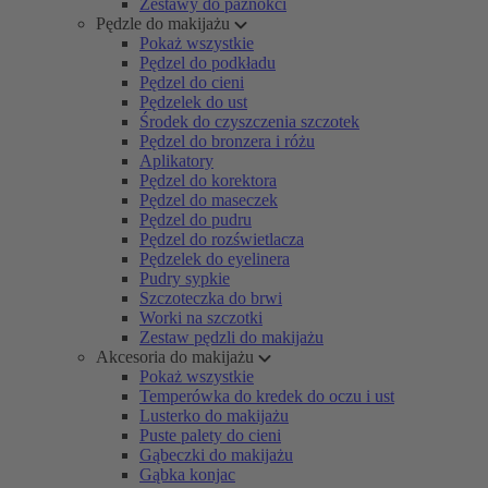
Zestawy do paznokci
Pędzle do makijażu
Pokaż wszystkie
Pędzel do podkładu
Pędzel do cieni
Pędzelek do ust
Środek do czyszczenia szczotek
Pędzel do bronzera i różu
Aplikatory
Pędzel do korektora
Pędzel do maseczek
Pędzel do pudru
Pędzel do rozświetlacza
Pędzelek do eyelinera
Pudry sypkie
Szczoteczka do brwi
Worki na szczotki
Zestaw pędzli do makijażu
Akcesoria do makijażu
Pokaż wszystkie
Temperówka do kredek do oczu i ust
Lusterko do makijażu
Puste palety do cieni
Gąbeczki do makijażu
Gąbka konjac