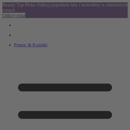
Beauty Top Picks: Odkryj popularne hity i bestsellery w obniżonych
cenach
Odkryj teraz
Pomoc & Kontakt