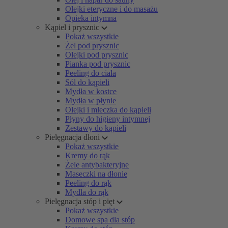
Olejki eteryczne i do masażu
Opieka intymna
Kąpiel i prysznic
Pokaż wszystkie
Żel pod prysznic
Olejki pod prysznic
Pianka pod prysznic
Peeling do ciała
Sól do kąpieli
Mydła w kostce
Mydła w płynie
Olejki i mleczka do kąpieli
Płyny do higieny intymnej
Zestawy do kąpieli
Pielęgnacja dłoni
Pokaż wszystkie
Kremy do rąk
Żele antybakteryjne
Maseczki na dłonie
Peeling do rąk
Mydła do rąk
Pielęgnacja stóp i pięt
Pokaż wszystkie
Domowe spa dla stóp