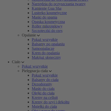
Narzędzia do oczyszczania twarzy
Kamienie Gua Sha
Lusterko kosmetyczne
Maski do spania
Opaska kosmetyczna
Roller mikroigłowy
Szczoteczki do rzęs
Opalanie
Pokaż wszystkie
Balsamy po opalaniu
Samoopalacze
Krem do opalania
Makijaż słoneczny
Ciało
Pokaż wszystkie
Pielęgnacja ciała
Pokaż wszystkie
Balsamy do ciała
Dezodoranty
Masło do ciała
Olejki do ciała
Kremy na celluit
Kremy do szyi i dekoltu
Mgiełki do ciała
Olej i napar do sauny