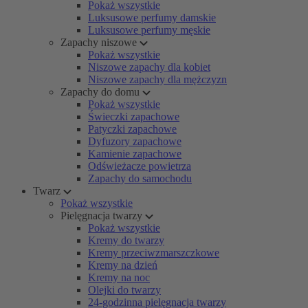
Pokaż wszystkie
Luksusowe perfumy damskie
Luksusowe perfumy męskie
Zapachy niszowe
Pokaż wszystkie
Niszowe zapachy dla kobiet
Niszowe zapachy dla mężczyzn
Zapachy do domu
Pokaż wszystkie
Świeczki zapachowe
Patyczki zapachowe
Dyfuzory zapachowe
Kamienie zapachowe
Odświeżacze powietrza
Zapachy do samochodu
Twarz
Pokaż wszystkie
Pielęgnacja twarzy
Pokaż wszystkie
Kremy do twarzy
Kremy przeciwzmarszczkowe
Kremy na dzień
Kremy na noc
Olejki do twarzy
24-godzinna pielęgnacja twarzy