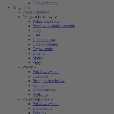
Opieka intymna
Drogeria
Pokaż wszystkie
Pielęgnacja twarzy
Pokaż wszystkie
Przeciwdziałanie starzeniu
Oczy
Usta
Opieka nocna
Opieka dzienna
Czyszczenie
Golenie
Słońce
Zęby
Włosy
Pokaż wszystkie
Odżywka
Pielęgnacja włosów
Szampon
Kolor włosów
Stylizacja
Pielęgnacja ciała
Pokaż wszystkie
Dłoń i stopa
Balsamy