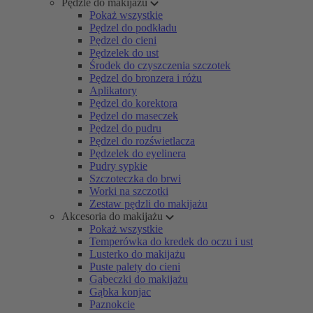
Pędzle do makijażu
Pokaż wszystkie
Pędzel do podkładu
Pędzel do cieni
Pędzelek do ust
Środek do czyszczenia szczotek
Pędzel do bronzera i różu
Aplikatory
Pędzel do korektora
Pędzel do maseczek
Pędzel do pudru
Pędzel do rozświetlacza
Pędzelek do eyelinera
Pudry sypkie
Szczoteczka do brwi
Worki na szczotki
Zestaw pędzli do makijażu
Akcesoria do makijażu
Pokaż wszystkie
Temperówka do kredek do oczu i ust
Lusterko do makijażu
Puste palety do cieni
Gąbeczki do makijażu
Gąbka konjac
Paznokcie