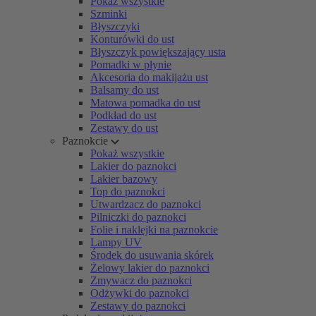
Pokaż wszystkie
Szminki
Błyszczyki
Konturówki do ust
Błyszczyk powiększający usta
Pomadki w płynie
Akcesoria do makijażu ust
Balsamy do ust
Matowa pomadka do ust
Podkład do ust
Zestawy do ust
Paznokcie
Pokaż wszystkie
Lakier do paznokci
Lakier bazowy
Top do paznokci
Utwardzacz do paznokci
Pilniczki do paznokci
Folie i naklejki na paznokcie
Lampy UV
Środek do usuwania skórek
Żelowy lakier do paznokci
Zmywacz do paznokci
Odżywki do paznokci
Zestawy do paznokci