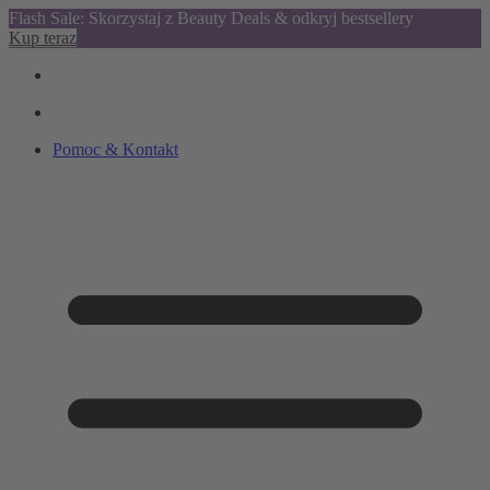
Flash Sale: Skorzystaj z Beauty Deals & odkryj bestsellery
Kup teraz
Pomoc & Kontakt