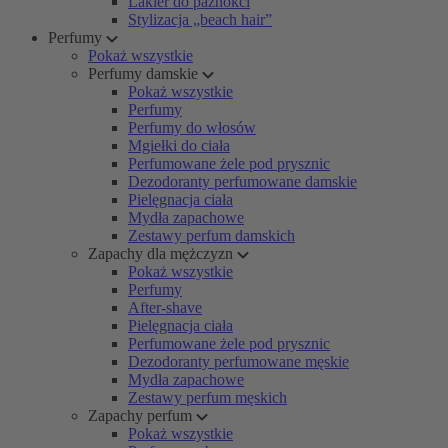
Lakier do paznokci
Stylizacja „beach hair”
Perfumy
Pokaż wszystkie
Perfumy damskie
Pokaż wszystkie
Perfumy
Perfumy do włosów
Mgiełki do ciała
Perfumowane żele pod prysznic
Dezodoranty perfumowane damskie
Pielęgnacja ciała
Mydła zapachowe
Zestawy perfum damskich
Zapachy dla mężczyzn
Pokaż wszystkie
Perfumy
After-shave
Pielęgnacja ciała
Perfumowane żele pod prysznic
Dezodoranty perfumowane męskie
Mydła zapachowe
Zestawy perfum męskich
Zapachy perfum
Pokaż wszystkie