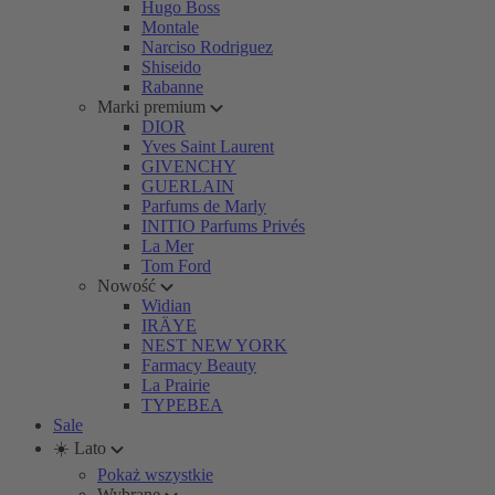
Hugo Boss
Montale
Narciso Rodriguez
Shiseido
Rabanne
Marki premium
DIOR
Yves Saint Laurent
GIVENCHY
GUERLAIN
Parfums de Marly
INITIO Parfums Privés
La Mer
Tom Ford
Nowość
Widian
IRÄYE
NEST NEW YORK
Farmacy Beauty
La Prairie
TYPEBEA
Sale
☀️ Lato
Pokaż wszystkie
Wybrane