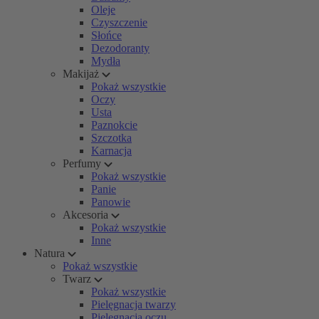
Oleje
Czyszczenie
Słońce
Dezodoranty
Mydła
Makijaż
Pokaż wszystkie
Oczy
Usta
Paznokcie
Szczotka
Karnacja
Perfumy
Pokaż wszystkie
Panie
Panowie
Akcesoria
Pokaż wszystkie
Inne
Natura
Pokaż wszystkie
Twarz
Pokaż wszystkie
Pielęgnacja twarzy
Pielęgnacja oczu