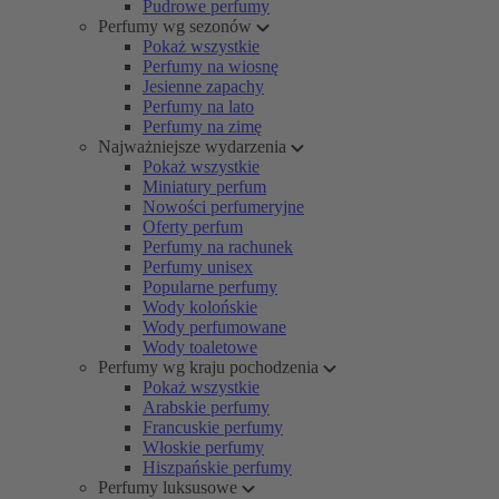
Pudrowe perfumy
Perfumy wg sezonów
Pokaż wszystkie
Perfumy na wiosnę
Jesienne zapachy
Perfumy na lato
Perfumy na zimę
Najważniejsze wydarzenia
Pokaż wszystkie
Miniatury perfum
Nowości perfumeryjne
Oferty perfum
Perfumy na rachunek
Perfumy unisex
Popularne perfumy
Wody kolońskie
Wody perfumowane
Wody toaletowe
Perfumy wg kraju pochodzenia
Pokaż wszystkie
Arabskie perfumy
Francuskie perfumy
Włoskie perfumy
Hiszpańskie perfumy
Perfumy luksusowe