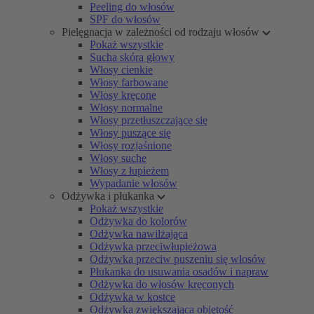
Peeling do włosów
SPF do włosów
Pielęgnacja w zależności od rodzaju włosów
Pokaż wszystkie
Sucha skóra głowy
Włosy cienkie
Włosy farbowane
Włosy kręcone
Włosy normalne
Włosy przetłuszczające się
Włosy puszące się
Włosy rozjaśnione
Włosy suche
Włosy z łupieżem
Wypadanie włosów
Odżywka i płukanka
Pokaż wszystkie
Odżywka do kolorów
Odżywka nawilżająca
Odżywka przeciwłupieżowa
Odżywka przeciw puszeniu się włosów
Płukanka do usuwania osadów i napraw
Odżywka do włosów kręconych
Odżywka w kostce
Odżywka zwiększająca objętość