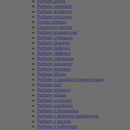
Perfumy ambra
Perfumy orientalne
Perfumy kwiatowe
Perfumy owocowe
Świeże perfumy
Cząsteczka perfum
Perfumy aromatyczne
Perfumy cytrusowe
Perfumy drzewne
Perfumy fiołkowe
Perfumy jabłkowe
Perfumy jaśminowe
Perfumy kokosowe
Perfumy korzenne
Perfumy liliowe
Perfumy o zapachu świeżego prania
Perfumy oud
Perfumy piżmowe
Perfumy różane
Perfumy szyprowe
Perfumy waniliowe
Perfumy z bergamotką
Perfumy z drzewem sandałowym
Perfumy z paczulą
Perfumy z wetiwerem