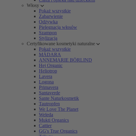
Włosy
Pokaż wszystkie
Zabarwienie
Odżywka
Pielęgnacja włosów
Szampon
Stylizacja
Certyfikowane kosmetyki naturalne
Pokaż wszystkie
MÁDARA
ANNEMARIE BÖRLIND
Hej Organic
Heliotrop
Lavera
Logona
Primavera
Santaverde
Sante Naturkosmetik
Tautropfen
We Love The Planet
Weleda
Mukti Organics
Cattier
GG's True Organics