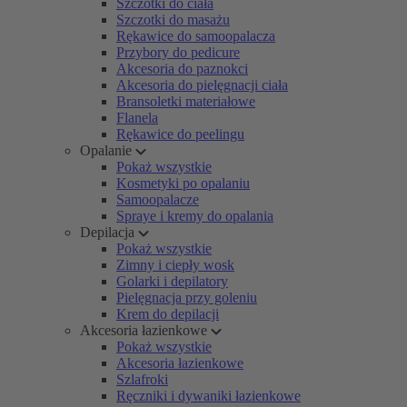
Szczotki do ciała
Szczotki do masażu
Rękawice do samoopalacza
Przybory do pedicure
Akcesoria do paznokci
Akcesoria do pielęgnacji ciała
Bransoletki materiałowe
Flanela
Rękawice do peelingu
Opalanie
Pokaż wszystkie
Kosmetyki po opalaniu
Samoopalacze
Spraye i kremy do opalania
Depilacja
Pokaż wszystkie
Zimny i ciepły wosk
Golarki i depilatory
Pielęgnacja przy goleniu
Krem do depilacji
Akcesoria łazienkowe
Pokaż wszystkie
Akcesoria łazienkowe
Szlafroki
Ręczniki i dywaniki łazienkowe