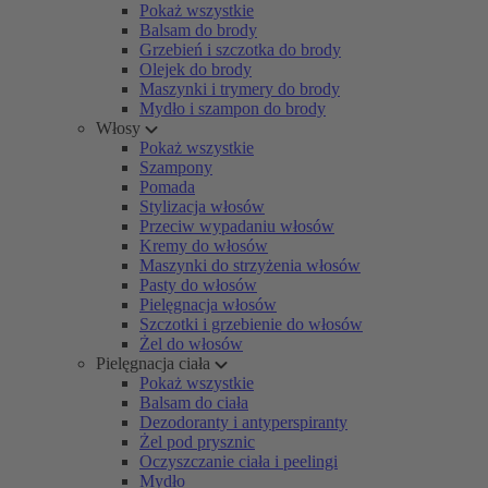
Pokaż wszystkie
Balsam do brody
Grzebień i szczotka do brody
Olejek do brody
Maszynki i trymery do brody
Mydło i szampon do brody
Włosy
Pokaż wszystkie
Szampony
Pomada
Stylizacja włosów
Przeciw wypadaniu włosów
Kremy do włosów
Maszynki do strzyżenia włosów
Pasty do włosów
Pielęgnacja włosów
Szczotki i grzebienie do włosów
Żel do włosów
Pielęgnacja ciała
Pokaż wszystkie
Balsam do ciała
Dezodoranty i antyperspiranty
Żel pod prysznic
Oczyszczanie ciała i peelingi
Mydło