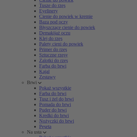
Tusze do rzęs
Eyelinery
Cienie do powiek w kremie
Baza pod oczy
Błyszczące cienie do powiek
Demakijaż oczu
Klej do rzęs
Palety cieni do powiek
Primer do rzęs
Sztuczne rzęsy
Zalotki do rzęs
Farba do brwi
Kajal
Zestawy
Brwi
Pokaż wszystkie
Farba do brwi
Tusz i żel do brwi
Pomada do brwi
Puder do brwi
Kredki do brwi
Nożyczki do brwi
Pęseta
Na usta