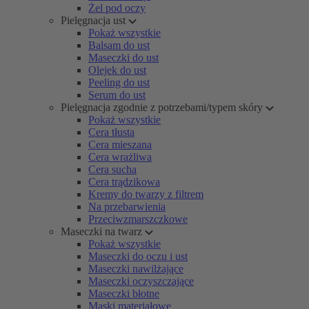
Żel pod oczy
Pielęgnacja ust
Pokaż wszystkie
Balsam do ust
Maseczki do ust
Olejek do ust
Peeling do ust
Serum do ust
Pielęgnacja zgodnie z potrzebami/typem skóry
Pokaż wszystkie
Cera tłusta
Cera mieszana
Cera wrażliwa
Cera sucha
Cera trądzikowa
Kremy do twarzy z filtrem
Na przebarwienia
Przeciwzmarszczkowe
Maseczki na twarz
Pokaż wszystkie
Maseczki do oczu i ust
Maseczki nawilżające
Maseczki oczyszczające
Maseczki błotne
Maski materiałowe