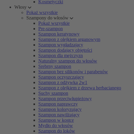
Kosmetyczki
Włosy
Pokaż wszystkie
Szampony do włosów
Pokaż wszystkie
Pre-szampon
Szampon keratynowy
Szampon z olejkiem arganowym
Szampon wygładzający
Szampon dodający objętości
Szampon dla mężczyzn
Naturalny szampon do włosów
Srebrny szampon
Szampon bez silikonów i parabenów
Szampon oczyszczający
Szampon z odżywką 2w1
Szampon z olejkiem z drzewa herbacianego
Suchy szampon
Szampon przeciwłupieżowy
Szampon naprawczy
Szampon koloryzujący
Szampon nawilżający
Szampon w kostce
Mydło do włosów
Szampon do loków