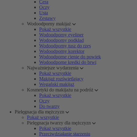
Cera
Oczy
Usta
Zestawy
Wodoodporny makijaż
Pokaż wszystkie
Wodoodporny eyeliner
Wodoodporny podkład
Wodoodporny tusz do rzęs
Wodoodporny korektor
Wodoodporne cienie do powiek
Wodoodporne kredki do brwi
Najważniejsze wydarzenia
Pokaż wszystkie
Makijaż rozświetlający
Wegański makijaż
Kosmetyki do makijażu na podróż
Pokaż wszystkie
Oczy
Do twarzy
Pielęgnacja dla mężczyzn
Pokaż wszystkie
Pielęgnacja twarzy dla mężczyzn
Pokaż wszystkie
Przeciwdziałanie starzeniu