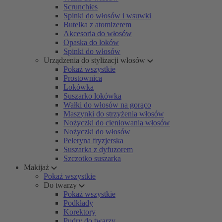
Scrunchies
Spinki do włosów i wsuwki
Butelka z atomizerem
Akcesoria do włosów
Opaska do loków
Spinki do włosów
Urządzenia do stylizacji włosów
Pokaż wszystkie
Prostownica
Lokówka
Suszarko lokówka
Wałki do włosów na gorąco
Maszynki do strzyżenia włosów
Nożyczki do cieniowania włosów
Nożyczki do włosów
Peleryna fryzjerska
Suszarka z dyfuzorem
Szczotko suszarka
Makijaż
Pokaż wszystkie
Do twarzy
Pokaż wszystkie
Podkłady
Korektory
Pudry do twarzy