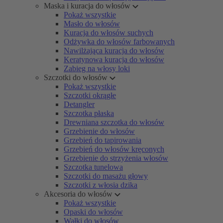
Maska i kuracja do włosów
Pokaż wszystkie
Masło do włosów
Kuracja do włosów suchych
Odżywka do włosów farbowanych
Nawilżająca kuracja do włosów
Keratynowa kuracja do włosów
Zabieg na włosy loki
Szczotki do włosów
Pokaż wszystkie
Szczotki okrągłe
Detangler
Szczotka płaska
Drewniana szczotka do włosów
Grzebienie do włosów
Grzebień do tapirowania
Grzebień do włosów kręconych
Grzebienie do strzyżenia włosów
Szczotka tunelowa
Szczotki do masażu głowy
Szczotki z włosia dzika
Akcesoria do włosów
Pokaż wszystkie
Opaski do włosów
Wałki do włosów