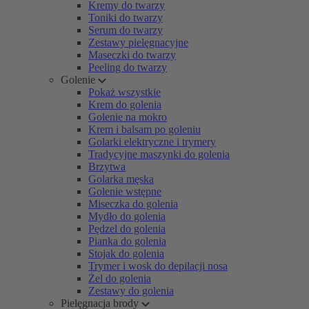
Kremy do twarzy
Toniki do twarzy
Serum do twarzy
Zestawy pielęgnacyjne
Maseczki do twarzy
Peeling do twarzy
Golenie
Pokaż wszystkie
Krem do golenia
Golenie na mokro
Krem i balsam po goleniu
Golarki elektryczne i trymery
Tradycyjne maszynki do golenia
Brzytwa
Golarka męska
Golenie wstępne
Miseczka do golenia
Mydło do golenia
Pędzel do golenia
Pianka do golenia
Stojak do golenia
Trymer i wosk do depilacji nosa
Żel do golenia
Zestawy do golenia
Pielęgnacja brody