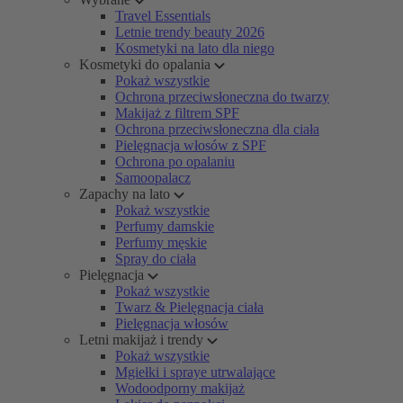
Travel Essentials
Letnie trendy beauty 2026
Kosmetyki na lato dla niego
Kosmetyki do opalania
Pokaż wszystkie
Ochrona przeciwsłoneczna do twarzy
Makijaż z filtrem SPF
Ochrona przeciwsłoneczna dla ciała
Pielęgnacja włosów z SPF
Ochrona po opalaniu
Samoopalacz
Zapachy na lato
Pokaż wszystkie
Perfumy damskie
Perfumy męskie
Spray do ciała
Pielęgnacja
Pokaż wszystkie
Twarz & Pielęgnacja ciała
Pielęgnacja włosów
Letni makijaż i trendy
Pokaż wszystkie
Mgiełki i spraye utrwalające
Wodoodporny makijaż