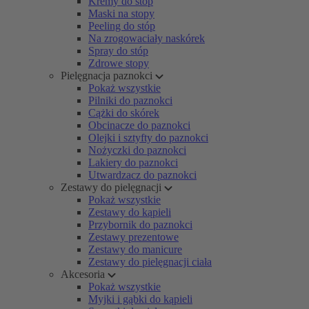
Kremy do stóp
Maski na stopy
Peeling do stóp
Na zrogowaciały naskórek
Spray do stóp
Zdrowe stopy
Pielęgnacja paznokci
Pokaż wszystkie
Pilniki do paznokci
Cążki do skórek
Obcinacze do paznokci
Olejki i sztyfty do paznokci
Nożyczki do paznokci
Lakiery do paznokci
Utwardzacz do paznokci
Zestawy do pielęgnacji
Pokaż wszystkie
Zestawy do kąpieli
Przybornik do paznokci
Zestawy prezentowe
Zestawy do manicure
Zestawy do pielęgnacji ciała
Akcesoria
Pokaż wszystkie
Myjki i gąbki do kąpieli