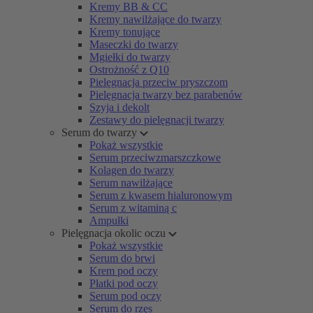
Kremy BB & CC
Kremy nawilżające do twarzy
Kremy tonujące
Maseczki do twarzy
Mgiełki do twarzy
Ostrożność z Q10
Pielęgnacja przeciw pryszczom
Pielęgnacja twarzy bez parabenów
Szyja i dekolt
Zestawy do pielęgnacji twarzy
Serum do twarzy
Pokaż wszystkie
Serum przeciwzmarszczkowe
Kolagen do twarzy
Serum nawilżające
Serum z kwasem hialuronowym
Serum z witaminą c
Ampułki
Pielęgnacja okolic oczu
Pokaż wszystkie
Serum do brwi
Krem pod oczy
Płatki pod oczy
Serum pod oczy
Serum do rzęs