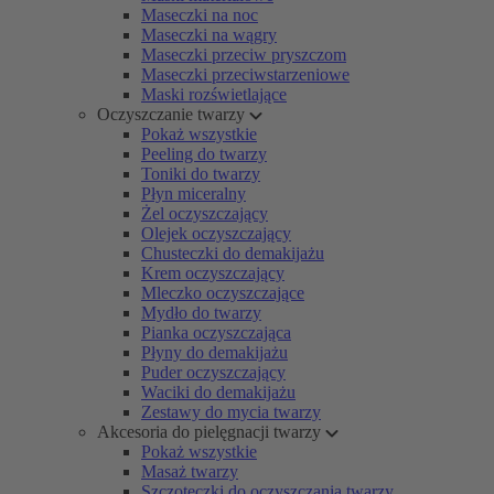
Maseczki na noc
Maseczki na wągry
Maseczki przeciw pryszczom
Maseczki przeciwstarzeniowe
Maski rozświetlające
Oczyszczanie twarzy
Pokaż wszystkie
Peeling do twarzy
Toniki do twarzy
Płyn miceralny
Żel oczyszczający
Olejek oczyszczający
Chusteczki do demakijażu
Krem oczyszczający
Mleczko oczyszczające
Mydło do twarzy
Pianka oczyszczająca
Płyny do demakijażu
Puder oczyszczający
Waciki do demakijażu
Zestawy do mycia twarzy
Akcesoria do pielęgnacji twarzy
Pokaż wszystkie
Masaż twarzy
Szczoteczki do oczyszczania twarzy