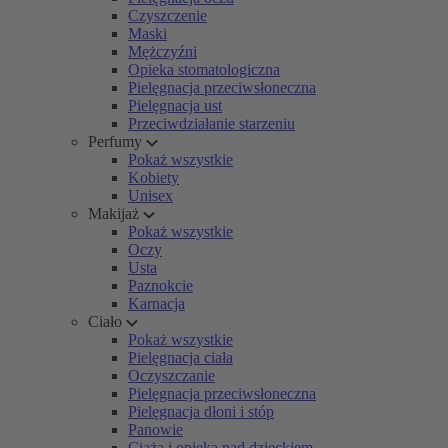
Czyszczenie
Maski
Mężczyźni
Opieka stomatologiczna
Pielęgnacja przeciwsłoneczna
Pielęgnacja ust
Przeciwdziałanie starzeniu
Perfumy
Pokaż wszystkie
Kobiety
Unisex
Makijaż
Pokaż wszystkie
Oczy
Usta
Paznokcie
Karnacja
Ciało
Pokaż wszystkie
Pielęgnacja ciała
Oczyszczanie
Pielęgnacja przeciwsłoneczna
Pielęgnacja dłoni i stóp
Panowie
Ciąża i opieka nad dzieckiem