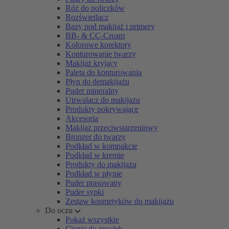
Róż do policzków
Rozświetlacz
Bazy pod makijaż i primery
BB- & CC-Cream
Kolorowe korektory
Konturowanie twarzy
Makijaż kryjący
Paleta do konturowania
Płyn do demakijażu
Puder mineralny
Utrwalacz do makijażu
Produkty pokrywające
Akcesoria
Makijaż przeciwstarzeniowy
Bronzer do twarzy
Podkład w kompakcie
Podkład w kremie
Produkty do makijażu
Podkład w płynie
Puder prasowany
Puder sypki
Zestaw kosmetyków do makijażu
Do oczu
Pokaż wszystkie
Cienie do powiek