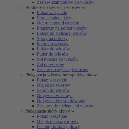
Zestaw szamponów do włosów
Produkty do stylizacji włosów
Pokaż wszystkie
Środek spieniający
Ochrona przed ciepłem
Preparaty na porost włosów
Lakier do stylizacji włosów
Spray na odrosty
Krem do włosów
Lakier do włosów
Puder do włosów
Sól morska do włosów
Żel do włosów
Zestaw do stylizacji włosów
Pielęgnacja włosów bez spłukiwania
Pokaż wszystkie
Olejek do włosów
Serum do włosów
Odżywka w sprayu
Odżywka bez spłukiwania
Zestawy do pielęgnacji włosów
Pielęgnacja skóry głowy
Pokaż wszystkie
Olejek do skóry głowy
Peeling do skóry głowy