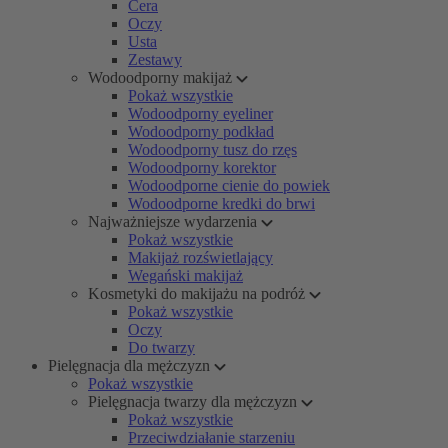
Cera
Oczy
Usta
Zestawy
Wodoodporny makijaż
Pokaż wszystkie
Wodoodporny eyeliner
Wodoodporny podkład
Wodoodporny tusz do rzęs
Wodoodporny korektor
Wodoodporne cienie do powiek
Wodoodporne kredki do brwi
Najważniejsze wydarzenia
Pokaż wszystkie
Makijaż rozświetlający
Wegański makijaż
Kosmetyki do makijażu na podróż
Pokaż wszystkie
Oczy
Do twarzy
Pielęgnacja dla mężczyzn
Pokaż wszystkie
Pielęgnacja twarzy dla mężczyzn
Pokaż wszystkie
Przeciwdziałanie starzeniu