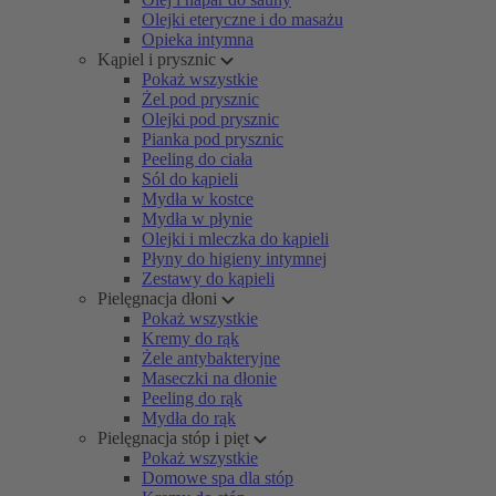
Olejki eteryczne i do masażu
Opieka intymna
Kąpiel i prysznic
Pokaż wszystkie
Żel pod prysznic
Olejki pod prysznic
Pianka pod prysznic
Peeling do ciała
Sól do kąpieli
Mydła w kostce
Mydła w płynie
Olejki i mleczka do kąpieli
Płyny do higieny intymnej
Zestawy do kąpieli
Pielęgnacja dłoni
Pokaż wszystkie
Kremy do rąk
Żele antybakteryjne
Maseczki na dłonie
Peeling do rąk
Mydła do rąk
Pielęgnacja stóp i pięt
Pokaż wszystkie
Domowe spa dla stóp