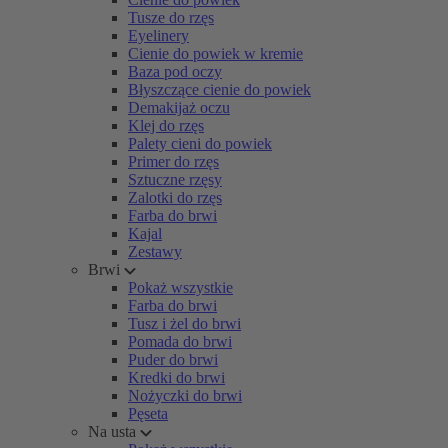
Tusze do rzęs
Eyelinery
Cienie do powiek w kremie
Baza pod oczy
Błyszczące cienie do powiek
Demakijaż oczu
Klej do rzęs
Palety cieni do powiek
Primer do rzęs
Sztuczne rzęsy
Zalotki do rzęs
Farba do brwi
Kajal
Zestawy
Brwi
Pokaż wszystkie
Farba do brwi
Tusz i żel do brwi
Pomada do brwi
Puder do brwi
Kredki do brwi
Nożyczki do brwi
Pęseta
Na usta