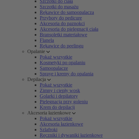
Szczotki do ciała
Szczotki do masażu
Rękawice do samoopalacza
Przybory do pedicure
Akcesoria do paznokci
Akcesoria do pielęgnacji ciała
Bransoletki materiałowe
Flanela
Rękawice do peelingu
Opalanie
Pokaż wszystkie
Kosmetyki po opalaniu
Samoopalacze
Spraye i kremy do opalania
Depilacja
Pokaż wszystkie
Zimny i ciepły wosk
Golarki i depilatory
Pielęgnacja przy goleniu
Krem do depilacji
Akcesoria łazienkowe
Pokaż wszystkie
Akcesoria łazienkowe
Szlafroki
Ręczniki i dywaniki łazienkowe