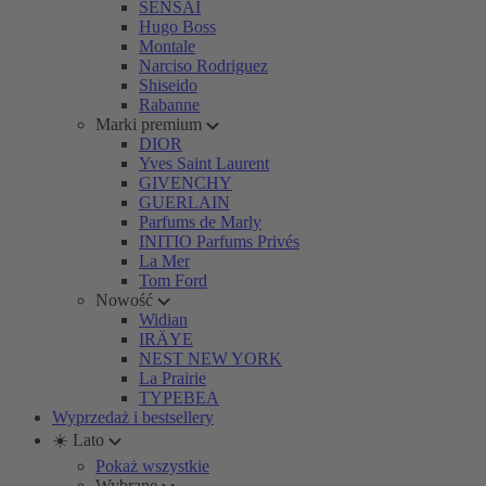
SENSAI
Hugo Boss
Montale
Narciso Rodriguez
Shiseido
Rabanne
Marki premium
DIOR
Yves Saint Laurent
GIVENCHY
GUERLAIN
Parfums de Marly
INITIO Parfums Privés
La Mer
Tom Ford
Nowość
Widian
IRÄYE
NEST NEW YORK
La Prairie
TYPEBEA
Wyprzedaż i bestsellery
☀️ Lato
Pokaż wszystkie
Wybrane