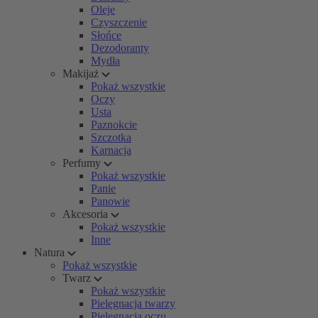
Oleje
Czyszczenie
Słońce
Dezodoranty
Mydła
Makijaż
Pokaż wszystkie
Oczy
Usta
Paznokcie
Szczotka
Karnacja
Perfumy
Pokaż wszystkie
Panie
Panowie
Akcesoria
Pokaż wszystkie
Inne
Natura
Pokaż wszystkie
Twarz
Pokaż wszystkie
Pielęgnacja twarzy
Pielęgnacja oczu