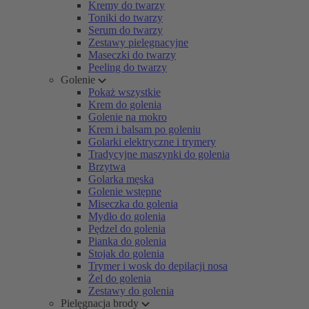
Kremy do twarzy
Toniki do twarzy
Serum do twarzy
Zestawy pielęgnacyjne
Maseczki do twarzy
Peeling do twarzy
Golenie
Pokaż wszystkie
Krem do golenia
Golenie na mokro
Krem i balsam po goleniu
Golarki elektryczne i trymery
Tradycyjne maszynki do golenia
Brzytwa
Golarka męska
Golenie wstępne
Miseczka do golenia
Mydło do golenia
Pędzel do golenia
Pianka do golenia
Stojak do golenia
Trymer i wosk do depilacji nosa
Żel do golenia
Zestawy do golenia
Pielęgnacja brody