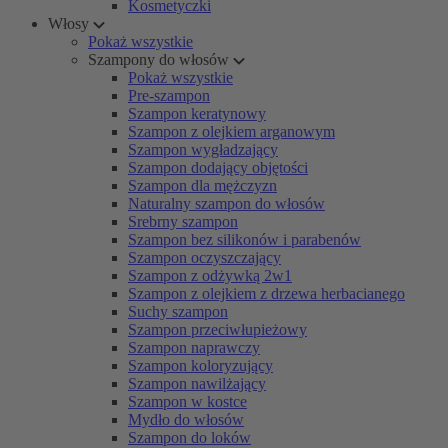
Kosmetyczki
Włosy
Pokaż wszystkie
Szampony do włosów
Pokaż wszystkie
Pre-szampon
Szampon keratynowy
Szampon z olejkiem arganowym
Szampon wygładzający
Szampon dodający objętości
Szampon dla mężczyzn
Naturalny szampon do włosów
Srebrny szampon
Szampon bez silikonów i parabenów
Szampon oczyszczający
Szampon z odżywką 2w1
Szampon z olejkiem z drzewa herbacianego
Suchy szampon
Szampon przeciwłupieżowy
Szampon naprawczy
Szampon koloryzujący
Szampon nawilżający
Szampon w kostce
Mydło do włosów
Szampon do loków