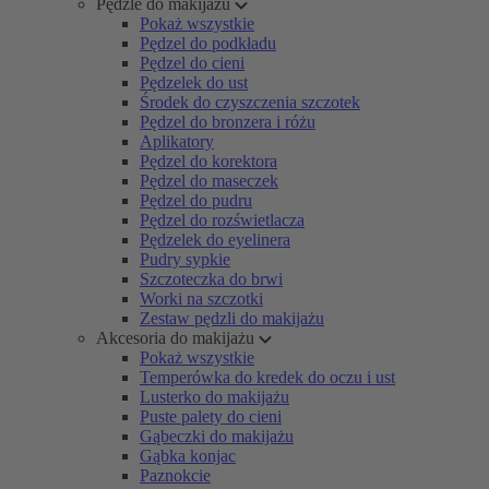
Pędzle do makijażu
Pokaż wszystkie
Pędzel do podkładu
Pędzel do cieni
Pędzelek do ust
Środek do czyszczenia szczotek
Pędzel do bronzera i różu
Aplikatory
Pędzel do korektora
Pędzel do maseczek
Pędzel do pudru
Pędzel do rozświetlacza
Pędzelek do eyelinera
Pudry sypkie
Szczoteczka do brwi
Worki na szczotki
Zestaw pędzli do makijażu
Akcesoria do makijażu
Pokaż wszystkie
Temperówka do kredek do oczu i ust
Lusterko do makijażu
Puste palety do cieni
Gąbeczki do makijażu
Gąbka konjac
Paznokcie