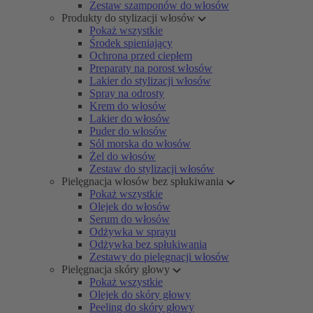
Zestaw szamponów do włosów
Produkty do stylizacji włosów
Pokaż wszystkie
Środek spieniający
Ochrona przed ciepłem
Preparaty na porost włosów
Lakier do stylizacji włosów
Spray na odrosty
Krem do włosów
Lakier do włosów
Puder do włosów
Sól morska do włosów
Żel do włosów
Zestaw do stylizacji włosów
Pielęgnacja włosów bez spłukiwania
Pokaż wszystkie
Olejek do włosów
Serum do włosów
Odżywka w sprayu
Odżywka bez spłukiwania
Zestawy do pielęgnacji włosów
Pielęgnacja skóry głowy
Pokaż wszystkie
Olejek do skóry głowy
Peeling do skóry głowy