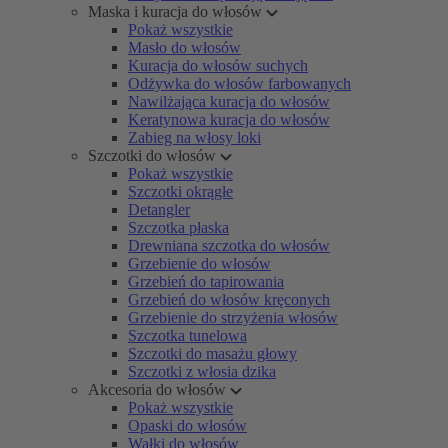
Maska i kuracja do włosów
Pokaż wszystkie
Masło do włosów
Kuracja do włosów suchych
Odżywka do włosów farbowanych
Nawilżająca kuracja do włosów
Keratynowa kuracja do włosów
Zabieg na włosy loki
Szczotki do włosów
Pokaż wszystkie
Szczotki okrągłe
Detangler
Szczotka płaska
Drewniana szczotka do włosów
Grzebienie do włosów
Grzebień do tapirowania
Grzebień do włosów kręconych
Grzebienie do strzyżenia włosów
Szczotka tunelowa
Szczotki do masażu głowy
Szczotki z włosia dzika
Akcesoria do włosów
Pokaż wszystkie
Opaski do włosów
Wałki do włosów