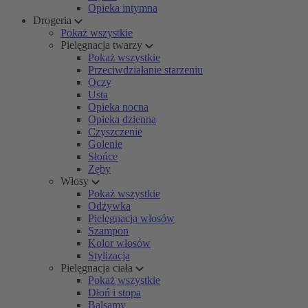
Opieka intymna
Drogeria
Pokaż wszystkie
Pielęgnacja twarzy
Pokaż wszystkie
Przeciwdziałanie starzeniu
Oczy
Usta
Opieka nocna
Opieka dzienna
Czyszczenie
Golenie
Słońce
Zęby
Włosy
Pokaż wszystkie
Odżywka
Pielęgnacja włosów
Szampon
Kolor włosów
Stylizacja
Pielęgnacja ciała
Pokaż wszystkie
Dłoń i stopa
Balsamy