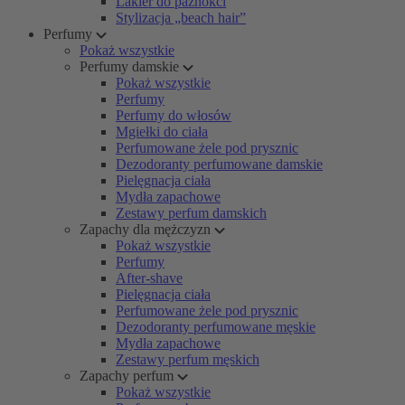
Lakier do paznokci
Stylizacja „beach hair”
Perfumy
Pokaż wszystkie
Perfumy damskie
Pokaż wszystkie
Perfumy
Perfumy do włosów
Mgiełki do ciała
Perfumowane żele pod prysznic
Dezodoranty perfumowane damskie
Pielęgnacja ciała
Mydła zapachowe
Zestawy perfum damskich
Zapachy dla mężczyzn
Pokaż wszystkie
Perfumy
After-shave
Pielęgnacja ciała
Perfumowane żele pod prysznic
Dezodoranty perfumowane męskie
Mydła zapachowe
Zestawy perfum męskich
Zapachy perfum
Pokaż wszystkie