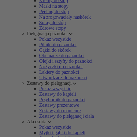
Kremy do stóp
Maski na stopy
Peeling do stóp
Na zrogowaciały naskórek
Spray do stóp
Zdrowe stopy
Pielęgnacja paznokci
Pokaż wszystkie
Pilniki do paznokci
Cążki do skórek
Obcinacze do paznokci
Olejki i sztyfty do paznokci
Nożyczki do paznokci
Lakiery do paznokci
Utwardzacz do paznokci
Zestawy do pielęgnacji
Pokaż wszystkie
Zestawy do kąpieli
Przybornik do paznokci
Zestawy prezentowe
Zestawy do manicure
Zestawy do pielęgnacji ciała
Akcesoria
Pokaż wszystkie
Myjki i gąbki do kąpieli