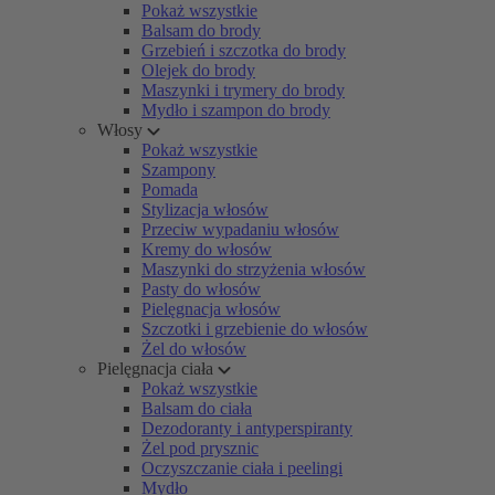
Pokaż wszystkie
Balsam do brody
Grzebień i szczotka do brody
Olejek do brody
Maszynki i trymery do brody
Mydło i szampon do brody
Włosy
Pokaż wszystkie
Szampony
Pomada
Stylizacja włosów
Przeciw wypadaniu włosów
Kremy do włosów
Maszynki do strzyżenia włosów
Pasty do włosów
Pielęgnacja włosów
Szczotki i grzebienie do włosów
Żel do włosów
Pielęgnacja ciała
Pokaż wszystkie
Balsam do ciała
Dezodoranty i antyperspiranty
Żel pod prysznic
Oczyszczanie ciała i peelingi
Mydło