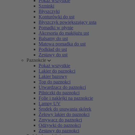
Pokaż wszystkie
Szminki
Błyszczyki
Konturówki do ust
Błyszczyk powiększający usta
Pomadki w płynie
Akcesoria do makijażu ust
Balsamy do ust
Matowa pomadka do ust
Podkład do ust
Zestawy do ust
Paznokcie
Pokaż wszystkie
Lakier do paznokci
Lakier bazowy
Top do paznokci
Utwardzacz do paznokci
Pilniczki do paznokci
Folie i naklejki na paznokcie
Lampy UV
Środek do usuwania skórek
Żelowy lakier do paznokci
Zmywacz do paznokci
Odżywki do paznokci
Zestawy do paznokci