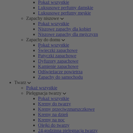
Pokaż wszystkie
Luksusowe perfumy damskie
Luksusowe perfumy męskie
Zapachy niszowe
Pokaż wszystkie
Niszowe zapachy dla kobiet
Niszowe zapachy dla mężczyzn
Zapachy do domu
Pokaż wszystkie
Świeczki zapachowe
Patyczki zapachowe
Dyfuzory zapachowe
Kamienie zapachowe
Odświeżacze powietrza
Zapachy do samochodu
Twarz
Pokaż wszystkie
Pielęgnacja twarzy
Pokaż wszystkie
Kremy do twarzy
Kremy przeciwzmarszczkowe
Kremy na dzień
Kremy na noc
Olejki do twarzy
24-godzinna pielęgnacja twarzy