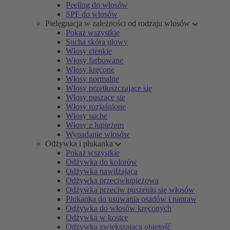
Peeling do włosów
SPF do włosów
Pielęgnacja w zależności od rodzaju włosów
Pokaż wszystkie
Sucha skóra głowy
Włosy cienkie
Włosy farbowane
Włosy kręcone
Włosy normalne
Włosy przetłuszczające się
Włosy puszące się
Włosy rozjaśnione
Włosy suche
Włosy z łupieżem
Wypadanie włosów
Odżywka i płukanka
Pokaż wszystkie
Odżywka do kolorów
Odżywka nawilżająca
Odżywka przeciwłupieżowa
Odżywka przeciw puszeniu się włosów
Płukanka do usuwania osadów i napraw
Odżywka do włosów kręconych
Odżywka w kostce
Odżywka zwiększająca objętość