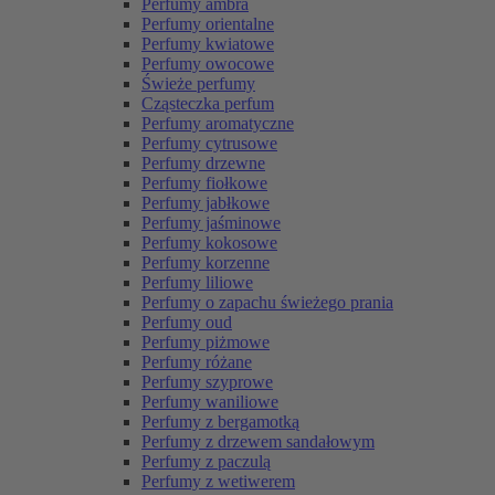
Perfumy ambra
Perfumy orientalne
Perfumy kwiatowe
Perfumy owocowe
Świeże perfumy
Cząsteczka perfum
Perfumy aromatyczne
Perfumy cytrusowe
Perfumy drzewne
Perfumy fiołkowe
Perfumy jabłkowe
Perfumy jaśminowe
Perfumy kokosowe
Perfumy korzenne
Perfumy liliowe
Perfumy o zapachu świeżego prania
Perfumy oud
Perfumy piżmowe
Perfumy różane
Perfumy szyprowe
Perfumy waniliowe
Perfumy z bergamotką
Perfumy z drzewem sandałowym
Perfumy z paczulą
Perfumy z wetiwerem