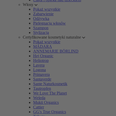
Włosy
Pokaż wszystkie
Zabarwienie
Odżywka
Pielęgnacja włosów
Szampon
Stylizacja
Certyfikowane kosmetyki naturalne
Pokaż wszystkie
MÁDARA
ANNEMARIE BÖRLIND
Hej Organic
Heliotrop
Lavera
Logona
Primavera
Santaverde
Sante Naturkosmetik
Tautropfen
We Love The Planet
Weleda
Mukti Organics
Cattier
GG's True Organics