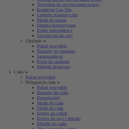
Narzędzia do oczyszczania twarzy
Kamienie Gua Sha
Lusterko kosmetyczne
Maski do spania
Opaska kosmetyczna
Roller mikroigłowy
Szczoteczki do rzęs
Opalanie
Pokaż wszystkie
Balsamy po opalaniu
Samoopalacze
Krem do opalania
Makijaż słoneczny
Ciało
Pokaż wszystkie
Pielęgnacja ciała
Pokaż wszystkie
Balsamy do ciała
Dezodoranty
Masło do ciała
Olejki do ciała
Kremy na celluit
Kremy do szyi i dekoltu
Mgiełki do ciała
Olej i napar do sauny