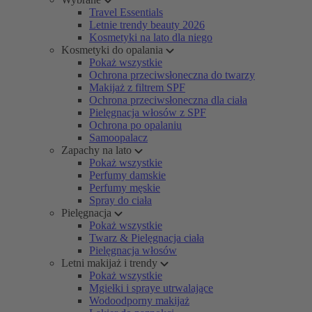
Travel Essentials
Letnie trendy beauty 2026
Kosmetyki na lato dla niego
Kosmetyki do opalania
Pokaż wszystkie
Ochrona przeciwsłoneczna do twarzy
Makijaż z filtrem SPF
Ochrona przeciwsłoneczna dla ciała
Pielęgnacja włosów z SPF
Ochrona po opalaniu
Samoopalacz
Zapachy na lato
Pokaż wszystkie
Perfumy damskie
Perfumy męskie
Spray do ciała
Pielęgnacja
Pokaż wszystkie
Twarz & Pielęgnacja ciała
Pielęgnacja włosów
Letni makijaż i trendy
Pokaż wszystkie
Mgiełki i spraye utrwalające
Wodoodporny makijaż