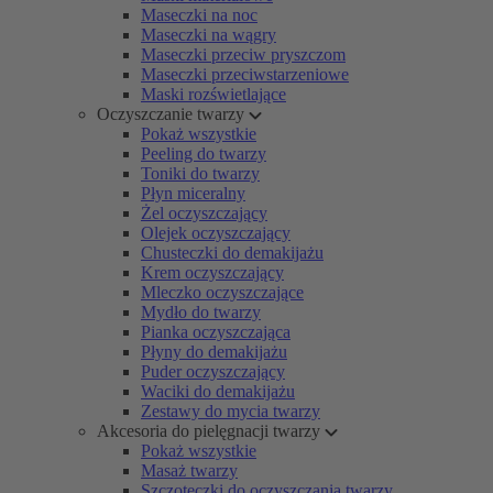
Maseczki na noc
Maseczki na wągry
Maseczki przeciw pryszczom
Maseczki przeciwstarzeniowe
Maski rozświetlające
Oczyszczanie twarzy
Pokaż wszystkie
Peeling do twarzy
Toniki do twarzy
Płyn miceralny
Żel oczyszczający
Olejek oczyszczający
Chusteczki do demakijażu
Krem oczyszczający
Mleczko oczyszczające
Mydło do twarzy
Pianka oczyszczająca
Płyny do demakijażu
Puder oczyszczający
Waciki do demakijażu
Zestawy do mycia twarzy
Akcesoria do pielęgnacji twarzy
Pokaż wszystkie
Masaż twarzy
Szczoteczki do oczyszczania twarzy