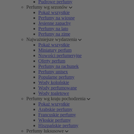
Pudrowe perfumy
Perfumy wg sezonów
Pokaż wszystkie
Perfumy na wiosnę
Jesienne zapachy
Perfumy na lato
Perfumy na zimę
Najważniejsze wydarzenia
Pokaż wszystkie
Miniatury perfum
Nowości perfumeryjne
Oferty perfum
Perfumy na rachunek
Perfumy unisex
Popularne perfumy
Wody kolońskie
Wody perfumowane
Wody toaletowe
Perfumy wg kraju pochodzenia
Pokaż wszystkie
Arabskie perfumy
Francuskie perfumy
Włoskie perfumy
Hiszpańskie perfumy
Perfumy luksusowe