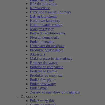
Róż do policzków
Rozświetlacz
Bazy pod makijaż i primery
BB- & CC-Cream
Kolorowe korektory
Konturowanie twarzy
Makijaż kryjący
Paleta do konturowania
Płyn do demakijażu
Puder mineralny
Utrwalacz do makijażu
Produkty pokrywające
Akcesoria
Makijaż przeciwstarzeniowy
Bronzer do twarzy
Podkład w kompakcie
Podkład w kremie
Produkty do makijażu
Podkład w płynie
Puder prasowany
Puder sypki
Zestaw kosmetyków do makijażu
Do oczu
Pokaż wszystkie
Cienie do powiek