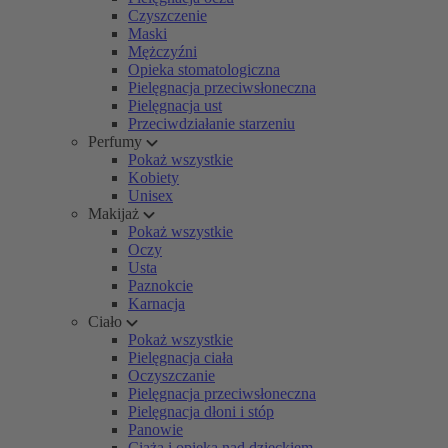
Czyszczenie
Maski
Mężczyźni
Opieka stomatologiczna
Pielęgnacja przeciwsłoneczna
Pielęgnacja ust
Przeciwdziałanie starzeniu
Perfumy
Pokaż wszystkie
Kobiety
Unisex
Makijaż
Pokaż wszystkie
Oczy
Usta
Paznokcie
Karnacja
Ciało
Pokaż wszystkie
Pielęgnacja ciała
Oczyszczanie
Pielęgnacja przeciwsłoneczna
Pielęgnacja dłoni i stóp
Panowie
Ciąża i opieka nad dzieckiem