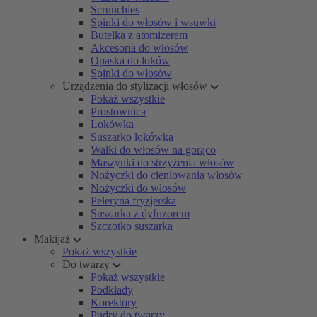
Scrunchies
Spinki do włosów i wsuwki
Butelka z atomizerem
Akcesoria do włosów
Opaska do loków
Spinki do włosów
Urządzenia do stylizacji włosów
Pokaż wszystkie
Prostownica
Lokówka
Suszarko lokówka
Wałki do włosów na gorąco
Maszynki do strzyżenia włosów
Nożyczki do cieniowania włosów
Nożyczki do włosów
Peleryna fryzjerska
Suszarka z dyfuzorem
Szczotko suszarka
Makijaż
Pokaż wszystkie
Do twarzy
Pokaż wszystkie
Podkłady
Korektory
Pudry do twarzy