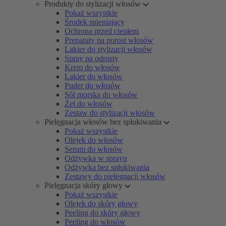
Produkty do stylizacji włosów
Pokaż wszystkie
Środek spieniający
Ochrona przed ciepłem
Preparaty na porost włosów
Lakier do stylizacji włosów
Spray na odrosty
Krem do włosów
Lakier do włosów
Puder do włosów
Sól morska do włosów
Żel do włosów
Zestaw do stylizacji włosów
Pielęgnacja włosów bez spłukiwania
Pokaż wszystkie
Olejek do włosów
Serum do włosów
Odżywka w sprayu
Odżywka bez spłukiwania
Zestawy do pielęgnacji włosów
Pielęgnacja skóry głowy
Pokaż wszystkie
Olejek do skóry głowy
Peeling do skóry głowy
Peeling do włosów