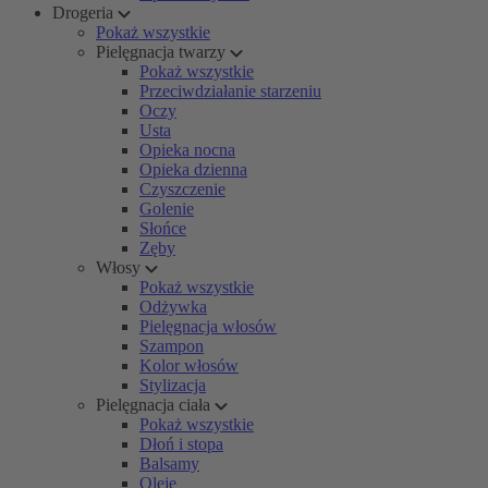
Drogeria
Pokaż wszystkie
Pielęgnacja twarzy
Pokaż wszystkie
Przeciwdziałanie starzeniu
Oczy
Usta
Opieka nocna
Opieka dzienna
Czyszczenie
Golenie
Słońce
Zęby
Włosy
Pokaż wszystkie
Odżywka
Pielęgnacja włosów
Szampon
Kolor włosów
Stylizacja
Pielęgnacja ciała
Pokaż wszystkie
Dłoń i stopa
Balsamy
Oleje