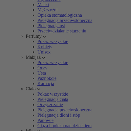
Maski
Mężczyźni
Opieka stomatologiczna
Pielęgnacja przeciwsłoneczna
Pielęgnacja ust
Przeciwdziałanie starzeniu
Perfumy
Pokaż wszystkie
Kobiety
Unisex
Makijaż
Pokaż wszystkie
Oczy
Usta
Paznokcie
Karnacja
Ciało
Pokaż wszystkie
Pielęgnacja ciała
Oczyszczanie
Pielęgnacja przeciwsłoneczna
Pielęgnacja dłoni i stóp
Panowie
Ciąża i opieka nad dzieckiem
Włosy