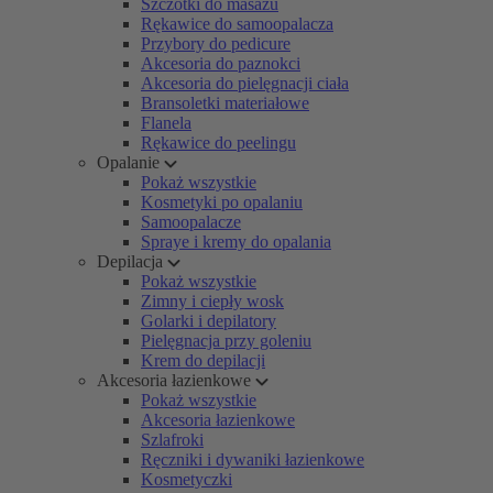
Szczotki do masażu
Rękawice do samoopalacza
Przybory do pedicure
Akcesoria do paznokci
Akcesoria do pielęgnacji ciała
Bransoletki materiałowe
Flanela
Rękawice do peelingu
Opalanie
Pokaż wszystkie
Kosmetyki po opalaniu
Samoopalacze
Spraye i kremy do opalania
Depilacja
Pokaż wszystkie
Zimny i ciepły wosk
Golarki i depilatory
Pielęgnacja przy goleniu
Krem do depilacji
Akcesoria łazienkowe
Pokaż wszystkie
Akcesoria łazienkowe
Szlafroki
Ręczniki i dywaniki łazienkowe
Kosmetyczki