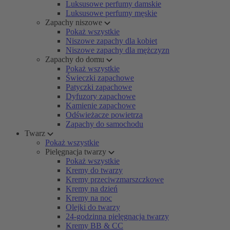
Luksusowe perfumy damskie
Luksusowe perfumy męskie
Zapachy niszowe
Pokaż wszystkie
Niszowe zapachy dla kobiet
Niszowe zapachy dla mężczyzn
Zapachy do domu
Pokaż wszystkie
Świeczki zapachowe
Patyczki zapachowe
Dyfuzory zapachowe
Kamienie zapachowe
Odświeżacze powietrza
Zapachy do samochodu
Twarz
Pokaż wszystkie
Pielęgnacja twarzy
Pokaż wszystkie
Kremy do twarzy
Kremy przeciwzmarszczkowe
Kremy na dzień
Kremy na noc
Olejki do twarzy
24-godzinna pielęgnacja twarzy
Kremy BB & CC