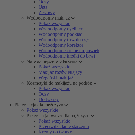
Oczy
Usta
Zestawy
Wodoodporny makijaż
Pokaż wszystkie
Wodoodporny eyeliner
Wodoodporny podkład
Wodoodporny tusz do rzęs
Wodoodporny korektor
Wodoodporne cienie do powiek
Wodoodporne kredki do brwi
Najważniejsze wydarzenia
Pokaż wszystkie
Makijaż rozświetlający
Wegański makijaż
Kosmetyki do makijażu na podróż
Pokaż wszystkie
Oczy
Do twarzy
Pielęgnacja dla mężczyzn
Pokaż wszystkie
Pielęgnacja twarzy dla mężczyzn
Pokaż wszystkie
Przeciwdziałanie starzeniu
Kremy do twarzy