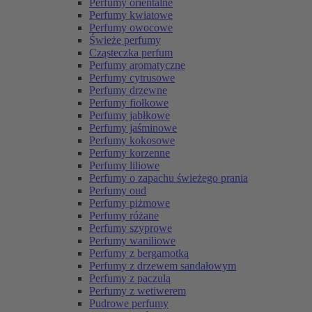
Perfumy orientalne
Perfumy kwiatowe
Perfumy owocowe
Świeże perfumy
Cząsteczka perfum
Perfumy aromatyczne
Perfumy cytrusowe
Perfumy drzewne
Perfumy fiołkowe
Perfumy jabłkowe
Perfumy jaśminowe
Perfumy kokosowe
Perfumy korzenne
Perfumy liliowe
Perfumy o zapachu świeżego prania
Perfumy oud
Perfumy piżmowe
Perfumy różane
Perfumy szyprowe
Perfumy waniliowe
Perfumy z bergamotką
Perfumy z drzewem sandałowym
Perfumy z paczulą
Perfumy z wetiwerem
Pudrowe perfumy