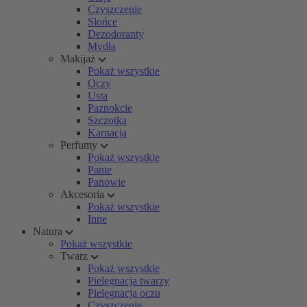
Czyszczenie
Słońce
Dezodoranty
Mydła
Makijaż
Pokaż wszystkie
Oczy
Usta
Paznokcie
Szczotka
Karnacja
Perfumy
Pokaż wszystkie
Panie
Panowie
Akcesoria
Pokaż wszystkie
Inne
Natura
Pokaż wszystkie
Twarz
Pokaż wszystkie
Pielęgnacja twarzy
Pielęgnacja oczu
Czyszczenie