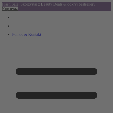
Flash Sale: Skorzystaj z Beauty Deals & odkryj bestsellery
Kup teraz
Pomoc & Kontakt