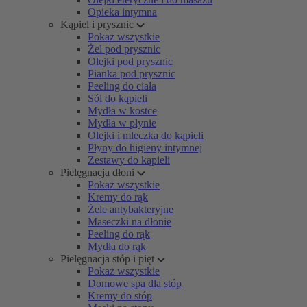
Opieka intymna
Kąpiel i prysznic
Pokaż wszystkie
Żel pod prysznic
Olejki pod prysznic
Pianka pod prysznic
Peeling do ciała
Sól do kąpieli
Mydła w kostce
Mydła w płynie
Olejki i mleczka do kąpieli
Płyny do higieny intymnej
Zestawy do kąpieli
Pielęgnacja dłoni
Pokaż wszystkie
Kremy do rąk
Żele antybakteryjne
Maseczki na dłonie
Peeling do rąk
Mydła do rąk
Pielęgnacja stóp i pięt
Pokaż wszystkie
Domowe spa dla stóp
Kremy do stóp