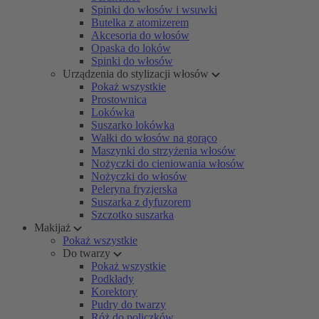
Spinki do włosów i wsuwki
Butelka z atomizerem
Akcesoria do włosów
Opaska do loków
Spinki do włosów
Urządzenia do stylizacji włosów
Pokaż wszystkie
Prostownica
Lokówka
Suszarko lokówka
Wałki do włosów na gorąco
Maszynki do strzyżenia włosów
Nożyczki do cieniowania włosów
Nożyczki do włosów
Peleryna fryzjerska
Suszarka z dyfuzorem
Szczotko suszarka
Makijaż
Pokaż wszystkie
Do twarzy
Pokaż wszystkie
Podkłady
Korektory
Pudry do twarzy
Róż do policzków