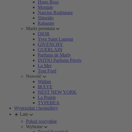
Hugo Boss
Montale
Narciso Rodriguez
Shiseido
Rabanne
Marki premium
DIOR
Yves Saint Laurent
GIVENCHY
GUERLAIN
Parfums de Marly
INITIO Parfums Privés
La Mer
Tom Ford
Nowość
Widian
IRÄYE
NEST NEW YORK
La Prairie
TYPEBEA
Wyprzedaż i bestsellery
☀️ Lato
Pokaż wszystkie
Wybrane
Travel Essentials