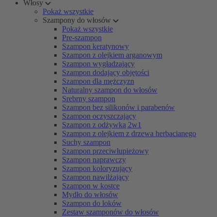
Włosy
Pokaż wszystkie
Szampony do włosów
Pokaż wszystkie
Pre-szampon
Szampon keratynowy
Szampon z olejkiem arganowym
Szampon wygładzający
Szampon dodający objętości
Szampon dla mężczyzn
Naturalny szampon do włosów
Srebrny szampon
Szampon bez silikonów i parabenów
Szampon oczyszczający
Szampon z odżywką 2w1
Szampon z olejkiem z drzewa herbacianego
Suchy szampon
Szampon przeciwłupieżowy
Szampon naprawczy
Szampon koloryzujący
Szampon nawilżający
Szampon w kostce
Mydło do włosów
Szampon do loków
Zestaw szamponów do włosów