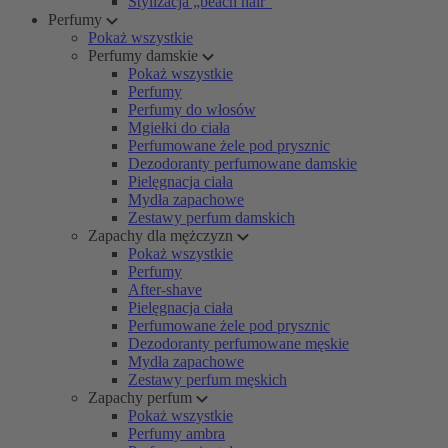
Stylizacja „beach hair”
Perfumy
Pokaż wszystkie
Perfumy damskie
Pokaż wszystkie
Perfumy
Perfumy do włosów
Mgiełki do ciała
Perfumowane żele pod prysznic
Dezodoranty perfumowane damskie
Pielęgnacja ciała
Mydła zapachowe
Zestawy perfum damskich
Zapachy dla mężczyzn
Pokaż wszystkie
Perfumy
After-shave
Pielęgnacja ciała
Perfumowane żele pod prysznic
Dezodoranty perfumowane męskie
Mydła zapachowe
Zestawy perfum męskich
Zapachy perfum
Pokaż wszystkie
Perfumy ambra