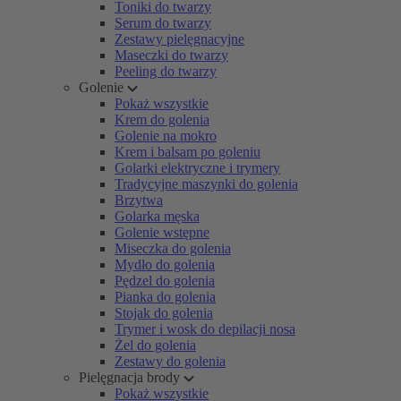
Toniki do twarzy
Serum do twarzy
Zestawy pielęgnacyjne
Maseczki do twarzy
Peeling do twarzy
Golenie
Pokaż wszystkie
Krem do golenia
Golenie na mokro
Krem i balsam po goleniu
Golarki elektryczne i trymery
Tradycyjne maszynki do golenia
Brzytwa
Golarka męska
Golenie wstępne
Miseczka do golenia
Mydło do golenia
Pędzel do golenia
Pianka do golenia
Stojak do golenia
Trymer i wosk do depilacji nosa
Żel do golenia
Zestawy do golenia
Pielęgnacja brody
Pokaż wszystkie