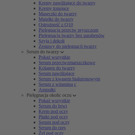
Kremy nawilżające do twarzy
Kremy tonujące
Maseczki do twarzy
Mgiełki do twarzy
Ostrożność z Q10
Pielęgnacja przeciw pryszczom
Pielęgnacja twarzy bez parabenów
Szyja i dekolt
Zestawy do pielęgnacji twarzy
Serum do twarzy
Pokaż wszystkie
Serum przeciwzmarszczkowe
Kolagen do twarzy
Serum nawilżające
Serum z kwasem hialuronowym
Serum z witaminą c
Ampułki
Pielęgnacja okolic oczu
Pokaż wszystkie
Serum do brwi
Krem pod oczy
Płatki pod oczy
Serum pod oczy
Serum do rzęs
Żel pod oczy