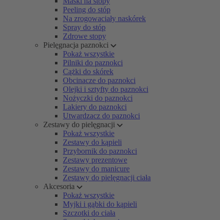
Maski na stopy
Peeling do stóp
Na zrogowaciały naskórek
Spray do stóp
Zdrowe stopy
Pielęgnacja paznokci
Pokaż wszystkie
Pilniki do paznokci
Cążki do skórek
Obcinacze do paznokci
Olejki i sztyfty do paznokci
Nożyczki do paznokci
Lakiery do paznokci
Utwardzacz do paznokci
Zestawy do pielęgnacji
Pokaż wszystkie
Zestawy do kąpieli
Przybornik do paznokci
Zestawy prezentowe
Zestawy do manicure
Zestawy do pielęgnacji ciała
Akcesoria
Pokaż wszystkie
Myjki i gąbki do kąpieli
Szczotki do ciała