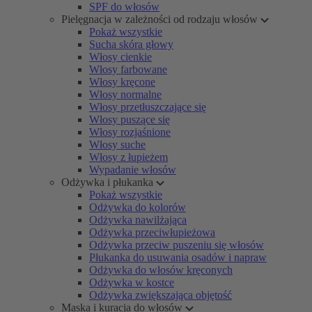
SPF do włosów
Pielęgnacja w zależności od rodzaju włosów
Pokaż wszystkie
Sucha skóra głowy
Włosy cienkie
Włosy farbowane
Włosy kręcone
Włosy normalne
Włosy przetłuszczające się
Włosy puszące się
Włosy rozjaśnione
Włosy suche
Włosy z łupieżem
Wypadanie włosów
Odżywka i płukanka
Pokaż wszystkie
Odżywka do kolorów
Odżywka nawilżająca
Odżywka przeciwłupieżowa
Odżywka przeciw puszeniu się włosów
Płukanka do usuwania osadów i napraw
Odżywka do włosów kręconych
Odżywka w kostce
Odżywka zwiększająca objętość
Maska i kuracja do włosów