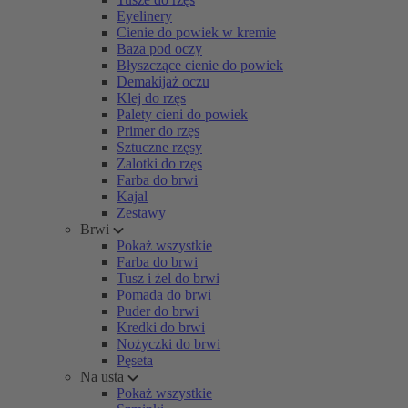
Eyelinery
Cienie do powiek w kremie
Baza pod oczy
Błyszczące cienie do powiek
Demakijaż oczu
Klej do rzęs
Palety cieni do powiek
Primer do rzęs
Sztuczne rzęsy
Zalotki do rzęs
Farba do brwi
Kajal
Zestawy
Brwi
Pokaż wszystkie
Farba do brwi
Tusz i żel do brwi
Pomada do brwi
Puder do brwi
Kredki do brwi
Nożyczki do brwi
Pęseta
Na usta
Pokaż wszystkie