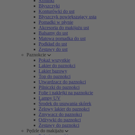
Szminki
Błyszczyki
Konturówki do ust
Błyszczyk powiększający usta
Pomadki w płynie
Akcesoria do makijażu ust
Balsamy do ust
Matowa pomadka do ust
Podkład do ust
Zestawy do ust
Paznokcie
Pokaż wszystkie
Lakier do paznokci
Lakier bazowy
Top do paznokci
Utwardzacz do paznokci
Pilniczki do paznokci
Folie i naklejki na paznokcie
Lampy UV
Środek do usuwania skórek
Żelowy lakier do paznokci
Zmywacz do paznokci
Odżywki do paznokci
Zestawy do paznokci
Pędzle do makijażu