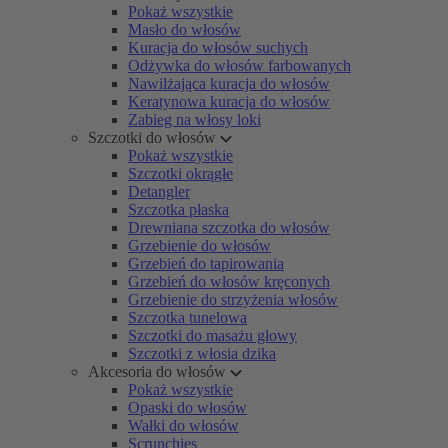
Pokaż wszystkie
Masło do włosów
Kuracja do włosów suchych
Odżywka do włosów farbowanych
Nawilżająca kuracja do włosów
Keratynowa kuracja do włosów
Zabieg na włosy loki
Szczotki do włosów
Pokaż wszystkie
Szczotki okrągłe
Detangler
Szczotka płaska
Drewniana szczotka do włosów
Grzebienie do włosów
Grzebień do tapirowania
Grzebień do włosów kręconych
Grzebienie do strzyżenia włosów
Szczotka tunelowa
Szczotki do masażu głowy
Szczotki z włosia dzika
Akcesoria do włosów
Pokaż wszystkie
Opaski do włosów
Wałki do włosów
Scrunchies