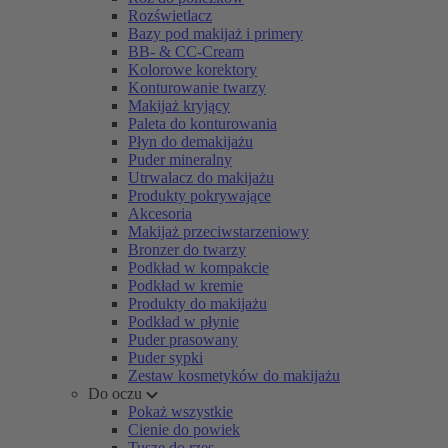
Rozświetlacz
Bazy pod makijaż i primery
BB- & CC-Cream
Kolorowe korektory
Konturowanie twarzy
Makijaż kryjący
Paleta do konturowania
Płyn do demakijażu
Puder mineralny
Utrwalacz do makijażu
Produkty pokrywające
Akcesoria
Makijaż przeciwstarzeniowy
Bronzer do twarzy
Podkład w kompakcie
Podkład w kremie
Produkty do makijażu
Podkład w płynie
Puder prasowany
Puder sypki
Zestaw kosmetyków do makijażu
Do oczu
Pokaż wszystkie
Cienie do powiek
Tusze do rzęs