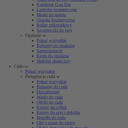
Kamienie Gua Sha
Lusterko kosmetyczne
Maski do spania
Opaska kosmetyczna
Roller mikroigłowy
Szczoteczki do rzęs
Opalanie
Pokaż wszystkie
Balsamy po opalaniu
Samoopalacze
Krem do opalania
Makijaż słoneczny
Ciało
Pokaż wszystkie
Pielęgnacja ciała
Pokaż wszystkie
Balsamy do ciała
Dezodoranty
Masło do ciała
Olejki do ciała
Kremy na celluit
Kremy do szyi i dekoltu
Mgiełki do ciała
Olej i napar do sauny
Olejki eteryczne i do masażu