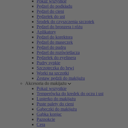
Pokaż wszystkie
Pędzel do podkładu
Pędzel do cieni
Pędzelek do ust
Środek do czyszczenia szczotek
Pędzel do bronzera i różu
Aplikatory
Pędzel do korektora
Pędzel do maseczek
Pędzel do pudru
Pędzel do rozświetlacza
Pędzelek do eyelinera
Pudry sypkie
Szczoteczka do brwi
Worki na szczotki
Zestaw pędzli do makijażu
Akcesoria do makijażu
Pokaż wszystkie
Temperówka do kredek do oczu i ust
Lusterko do makijażu
Puste palety do cieni
Gąbeczki do makijażu
Gąbka konjac
Paznokcie
Cera