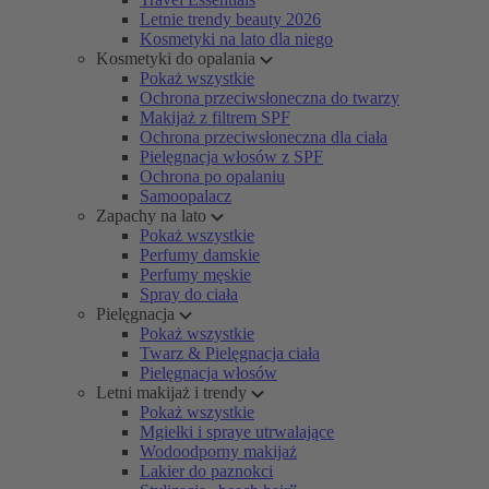
Letnie trendy beauty 2026
Kosmetyki na lato dla niego
Kosmetyki do opalania
Pokaż wszystkie
Ochrona przeciwsłoneczna do twarzy
Makijaż z filtrem SPF
Ochrona przeciwsłoneczna dla ciała
Pielęgnacja włosów z SPF
Ochrona po opalaniu
Samoopalacz
Zapachy na lato
Pokaż wszystkie
Perfumy damskie
Perfumy męskie
Spray do ciała
Pielęgnacja
Pokaż wszystkie
Twarz & Pielęgnacja ciała
Pielęgnacja włosów
Letni makijaż i trendy
Pokaż wszystkie
Mgiełki i spraye utrwalające
Wodoodporny makijaż
Lakier do paznokci