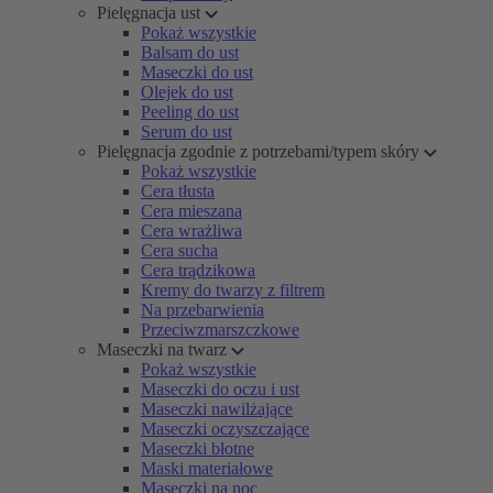
Pielęgnacja ust
Pokaż wszystkie
Balsam do ust
Maseczki do ust
Olejek do ust
Peeling do ust
Serum do ust
Pielęgnacja zgodnie z potrzebami/typem skóry
Pokaż wszystkie
Cera tłusta
Cera mieszana
Cera wrażliwa
Cera sucha
Cera trądzikowa
Kremy do twarzy z filtrem
Na przebarwienia
Przeciwzmarszczkowe
Maseczki na twarz
Pokaż wszystkie
Maseczki do oczu i ust
Maseczki nawilżające
Maseczki oczyszczające
Maseczki błotne
Maski materiałowe
Maseczki na noc