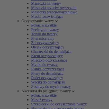
Maseczki na wągry
Maseczki przeciw pryszczom
Maseczki przeciwstarzeniowe
Maski rozświetlające
Oczyszczanie twarzy
Pokaż wszystkie
Peeling do twarzy
Toniki do twarzy
Płyn miceralny
Żel oczyszczający
Olejek oczyszczający
Chusteczki do demakijażu
Krem oczyszczający
Mleczko oczyszczające
Mydło do twarzy
Pianka oczyszczająca
Płyny do demakijażu
Puder oczyszczający
Waciki do demakijażu
Zestawy do mycia twarzy
Akcesoria do pielęgnacji twarzy
Pokaż wszystkie
Masaż twarzy
Szczoteczki do oczyszczania twarzy
Narzędzia do oczyszczania twarzy