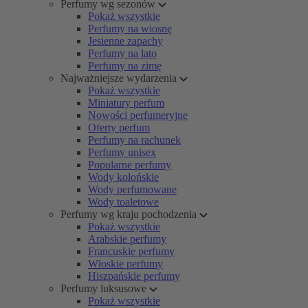
Perfumy wg sezonów
Pokaż wszystkie
Perfumy na wiosnę
Jesienne zapachy
Perfumy na lato
Perfumy na zimę
Najważniejsze wydarzenia
Pokaż wszystkie
Miniatury perfum
Nowości perfumeryjne
Oferty perfum
Perfumy na rachunek
Perfumy unisex
Popularne perfumy
Wody kolońskie
Wody perfumowane
Wody toaletowe
Perfumy wg kraju pochodzenia
Pokaż wszystkie
Arabskie perfumy
Francuskie perfumy
Włoskie perfumy
Hiszpańskie perfumy
Perfumy luksusowe
Pokaż wszystkie