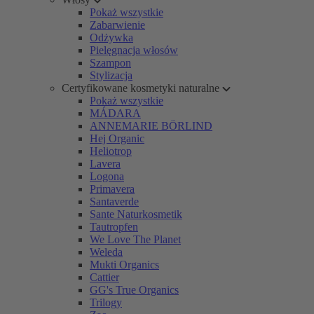
Pokaż wszystkie
Zabarwienie
Odżywka
Pielęgnacja włosów
Szampon
Stylizacja
Certyfikowane kosmetyki naturalne
Pokaż wszystkie
MÁDARA
ANNEMARIE BÖRLIND
Hej Organic
Heliotrop
Lavera
Logona
Primavera
Santaverde
Sante Naturkosmetik
Tautropfen
We Love The Planet
Weleda
Mukti Organics
Cattier
GG's True Organics
Trilogy