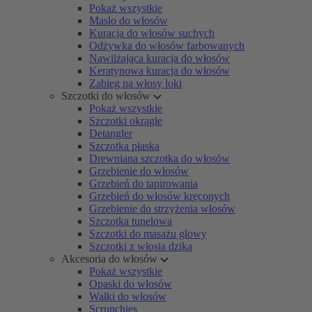
Pokaż wszystkie
Masło do włosów
Kuracja do włosów suchych
Odżywka do włosów farbowanych
Nawilżająca kuracja do włosów
Keratynowa kuracja do włosów
Zabieg na włosy loki
Szczotki do włosów
Pokaż wszystkie
Szczotki okrągłe
Detangler
Szczotka płaska
Drewniana szczotka do włosów
Grzebienie do włosów
Grzebień do tapirowania
Grzebień do włosów kręconych
Grzebienie do strzyżenia włosów
Szczotka tunelowa
Szczotki do masażu głowy
Szczotki z włosia dzika
Akcesoria do włosów
Pokaż wszystkie
Opaski do włosów
Wałki do włosów
Scrunchies