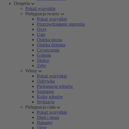
Drogeria
Pokaż wszystkie
Pielęgnacja twarzy
Pokaż wszystkie
Przeciwdziałanie starzeniu
Oczy
Usta
Opieka nocna
Opieka dzienna
Czyszczenie
Golenie
Słońce
Zęby
Włosy
Pokaż wszystkie
Odżywka
Pielęgnacja włosów
Szampon
Kolor włosów
Stylizacja
Pielęgnacja ciała
Pokaż wszystkie
Dłoń i stopa
Balsamy
Oleje