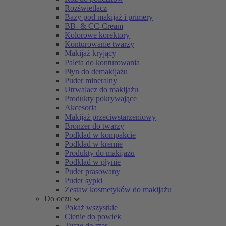
Rozświetlacz
Bazy pod makijaż i primery
BB- & CC-Cream
Kolorowe korektory
Konturowanie twarzy
Makijaż kryjący
Paleta do konturowania
Płyn do demakijażu
Puder mineralny
Utrwalacz do makijażu
Produkty pokrywające
Akcesoria
Makijaż przeciwstarzeniowy
Bronzer do twarzy
Podkład w kompakcie
Podkład w kremie
Produkty do makijażu
Podkład w płynie
Puder prasowany
Puder sypki
Zestaw kosmetyków do makijażu
Do oczu
Pokaż wszystkie
Cienie do powiek
Tusze do rzęs