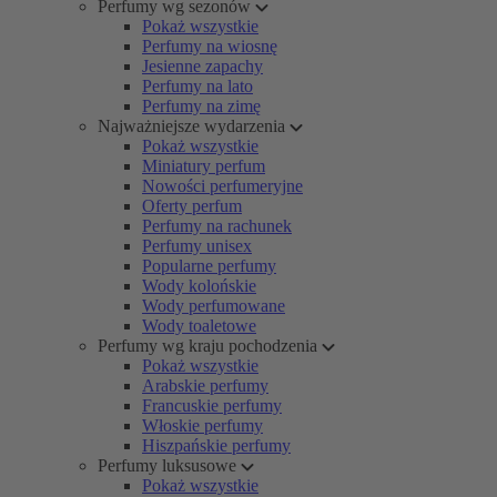
Perfumy wg sezonów
Pokaż wszystkie
Perfumy na wiosnę
Jesienne zapachy
Perfumy na lato
Perfumy na zimę
Najważniejsze wydarzenia
Pokaż wszystkie
Miniatury perfum
Nowości perfumeryjne
Oferty perfum
Perfumy na rachunek
Perfumy unisex
Popularne perfumy
Wody kolońskie
Wody perfumowane
Wody toaletowe
Perfumy wg kraju pochodzenia
Pokaż wszystkie
Arabskie perfumy
Francuskie perfumy
Włoskie perfumy
Hiszpańskie perfumy
Perfumy luksusowe
Pokaż wszystkie