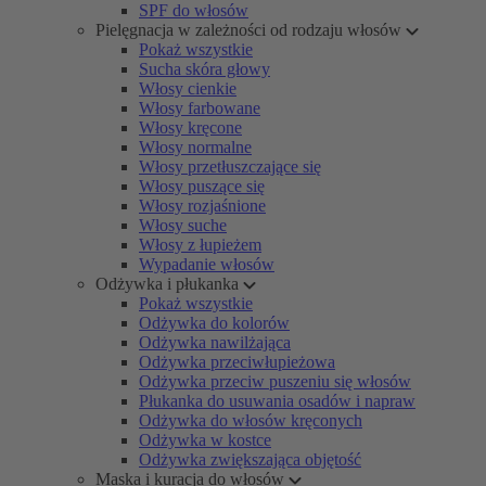
SPF do włosów
Pielęgnacja w zależności od rodzaju włosów
Pokaż wszystkie
Sucha skóra głowy
Włosy cienkie
Włosy farbowane
Włosy kręcone
Włosy normalne
Włosy przetłuszczające się
Włosy puszące się
Włosy rozjaśnione
Włosy suche
Włosy z łupieżem
Wypadanie włosów
Odżywka i płukanka
Pokaż wszystkie
Odżywka do kolorów
Odżywka nawilżająca
Odżywka przeciwłupieżowa
Odżywka przeciw puszeniu się włosów
Płukanka do usuwania osadów i napraw
Odżywka do włosów kręconych
Odżywka w kostce
Odżywka zwiększająca objętość
Maska i kuracja do włosów