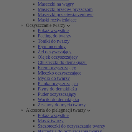
Maseczki na wągry
Maseczki przeciw pryszczom
Maseczki przeciwstarzeniowe
Maski rozświetlające
Oczyszczanie twarzy
Pokaż wszystkie
Peeling do twarzy
Toniki do twarzy
Płyn miceralny
Żel oczyszczający
Olejek oczyszczający
Chusteczki do demakijażu
Krem oczyszczający
Mleczko oczyszczające
Mydło do twarzy
Pianka oczyszczająca
Płyny do demakijażu
Puder oczyszczający
Waciki do demakijażu
Zestawy do mycia twarzy
Akcesoria do pielęgnacji twarzy
Pokaż wszystkie
Masaż twarzy
Szczoteczki do oczyszczania twarzy
Narzędzia do oczyszczania twarzy