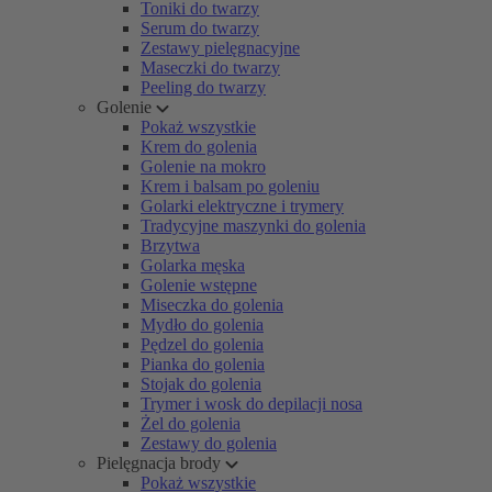
Toniki do twarzy
Serum do twarzy
Zestawy pielęgnacyjne
Maseczki do twarzy
Peeling do twarzy
Golenie
Pokaż wszystkie
Krem do golenia
Golenie na mokro
Krem i balsam po goleniu
Golarki elektryczne i trymery
Tradycyjne maszynki do golenia
Brzytwa
Golarka męska
Golenie wstępne
Miseczka do golenia
Mydło do golenia
Pędzel do golenia
Pianka do golenia
Stojak do golenia
Trymer i wosk do depilacji nosa
Żel do golenia
Zestawy do golenia
Pielęgnacja brody
Pokaż wszystkie