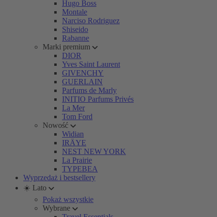
Hugo Boss
Montale
Narciso Rodriguez
Shiseido
Rabanne
Marki premium
DIOR
Yves Saint Laurent
GIVENCHY
GUERLAIN
Parfums de Marly
INITIO Parfums Privés
La Mer
Tom Ford
Nowość
Widian
IRÄYE
NEST NEW YORK
La Prairie
TYPEBEA
Wyprzedaż i bestsellery
☀️ Lato
Pokaż wszystkie
Wybrane
Travel Essentials