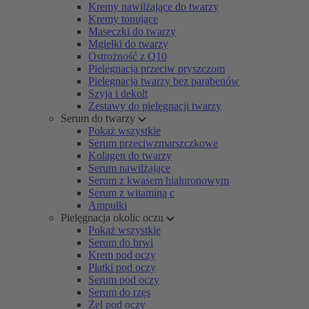
Kremy nawilżające do twarzy
Kremy tonujące
Maseczki do twarzy
Mgiełki do twarzy
Ostrożność z Q10
Pielęgnacja przeciw pryszczom
Pielęgnacja twarzy bez parabenów
Szyja i dekolt
Zestawy do pielęgnacji twarzy
Serum do twarzy
Pokaż wszystkie
Serum przeciwzmarszczkowe
Kolagen do twarzy
Serum nawilżające
Serum z kwasem hialuronowym
Serum z witaminą c
Ampułki
Pielęgnacja okolic oczu
Pokaż wszystkie
Serum do brwi
Krem pod oczy
Płatki pod oczy
Serum pod oczy
Serum do rzęs
Żel pod oczy