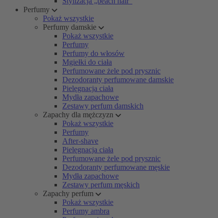
Stylizacja „beach hair”
Perfumy
Pokaż wszystkie
Perfumy damskie
Pokaż wszystkie
Perfumy
Perfumy do włosów
Mgiełki do ciała
Perfumowane żele pod prysznic
Dezodoranty perfumowane damskie
Pielęgnacja ciała
Mydła zapachowe
Zestawy perfum damskich
Zapachy dla mężczyzn
Pokaż wszystkie
Perfumy
After-shave
Pielęgnacja ciała
Perfumowane żele pod prysznic
Dezodoranty perfumowane męskie
Mydła zapachowe
Zestawy perfum męskich
Zapachy perfum
Pokaż wszystkie
Perfumy ambra