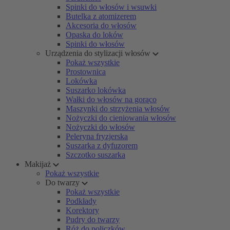
Spinki do włosów i wsuwki
Butelka z atomizerem
Akcesoria do włosów
Opaska do loków
Spinki do włosów
Urządzenia do stylizacji włosów
Pokaż wszystkie
Prostownica
Lokówka
Suszarko lokówka
Wałki do włosów na gorąco
Maszynki do strzyżenia włosów
Nożyczki do cieniowania włosów
Nożyczki do włosów
Peleryna fryzjerska
Suszarka z dyfuzorem
Szczotko suszarka
Makijaż
Pokaż wszystkie
Do twarzy
Pokaż wszystkie
Podkłady
Korektory
Pudry do twarzy
Róż do policzków