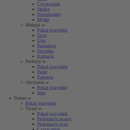
Czyszczenie
Słońce
Dezodoranty
Mydła
Makijaż
Pokaż wszystkie
Oczy
Usta
Paznokcie
Szczotka
Karnacja
Perfumy
Pokaż wszystkie
Panie
Panowie
Akcesoria
Pokaż wszystkie
Inne
Natura
Pokaż wszystkie
Twarz
Pokaż wszystkie
Pielęgnacja twarzy
Pielęgnacja oczu
Czyszczenie