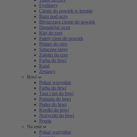
Eyelinery
Cienie do powiek w kremie
Baza pod oczy
Błyszczące cienie do powiek
Demakijaż oczu
Klej do rzęs
Palety cieni do powiek
Primer do rzęs
Sztuczne rzęsy
Zalotki do rzęs
Farba do brwi
Kajal
Zestawy
Brwi
Pokaż wszystkie
Farba do brwi
Tusz i żel do brwi
Pomada do brwi
Puder do brwi
Kredki do brwi
Nożyczki do brwi
Pęseta
Na usta
Pokaż wszystkie