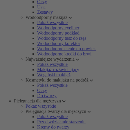
Oczy
Usta
Zestawy
Wodoodporny makijaż
Pokaż wszystkie
Wodoodporny eyeliner
Wodoodporny podkład
Wodoodporny tusz do rzęs
Wodoodporny korektor
Wodoodporne cienie do powiek
Wodoodporne kredki do brwi
Najważniejsze wydarzenia
Pokaż wszystkie
Makijaż rozświetlający
Wegański makijaż
Kosmetyki do makijażu na podróż
Pokaż wszystkie
Oczy
Do twarzy
Pielęgnacja dla mężczyzn
Pokaż wszystkie
Pielęgnacja twarzy dla mężczyzn
Pokaż wszystkie
Przeciwdziałanie starzeniu
Kremy do twarzy