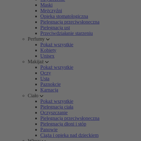
Maski
Mężczyźni
Opieka stomatologiczna
Pielęgnacja przeciwsłoneczna
Pielęgnacja ust
Przeciwdziałanie starzeniu
Perfumy
Pokaż wszystkie
Kobiety
Unisex
Makijaż
Pokaż wszystkie
Oczy
Usta
Paznokcie
Karnacja
Ciało
Pokaż wszystkie
Pielęgnacja ciała
Oczyszczanie
Pielęgnacja przeciwsłoneczna
Pielęgnacja dłoni i stóp
Panowie
Ciąża i opieka nad dzieckiem
Włosy