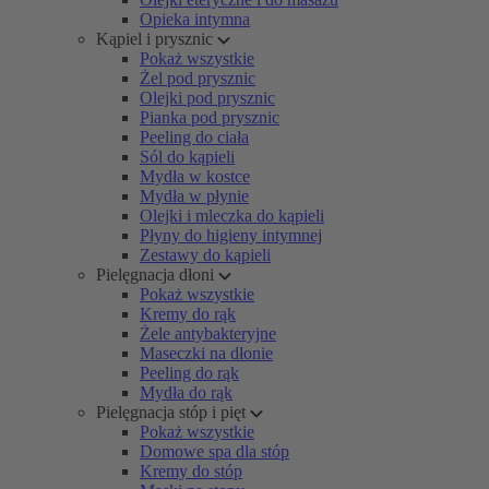
Opieka intymna
Kąpiel i prysznic
Pokaż wszystkie
Żel pod prysznic
Olejki pod prysznic
Pianka pod prysznic
Peeling do ciała
Sól do kąpieli
Mydła w kostce
Mydła w płynie
Olejki i mleczka do kąpieli
Płyny do higieny intymnej
Zestawy do kąpieli
Pielęgnacja dłoni
Pokaż wszystkie
Kremy do rąk
Żele antybakteryjne
Maseczki na dłonie
Peeling do rąk
Mydła do rąk
Pielęgnacja stóp i pięt
Pokaż wszystkie
Domowe spa dla stóp
Kremy do stóp