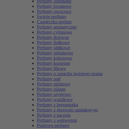
Perfumy orientalne
Perfumy kwiatowe
Perfumy owocowe
Świeże perfumy
Cząsteczka perfum
Perfumy aromatyczne
Perfumy cytrusowe
Perfumy drzewne
Perfumy fiołkowe
Perfumy jabłkowe
Perfumy jaśminowe
Perfumy kokosowe
Perfumy korzenne
Perfumy liliowe
Perfumy o zapachu świeżego prania
Perfumy oud
Perfumy piżmowe
Perfumy różane
Perfumy szyprowe
Perfumy waniliowe
Perfumy z bergamotką
Perfumy z drzewem sandałowym
Perfumy z paczulą
Perfumy z wetiwerem
Pudrowe perfumy