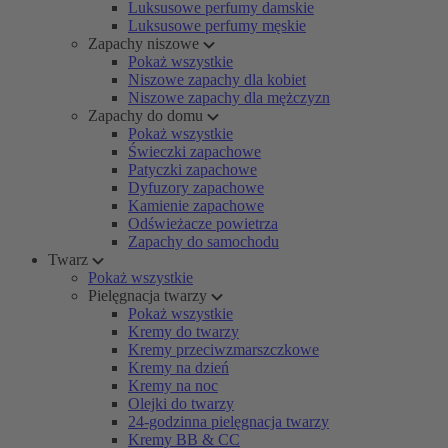
Luksusowe perfumy damskie
Luksusowe perfumy męskie
Zapachy niszowe
Pokaż wszystkie
Niszowe zapachy dla kobiet
Niszowe zapachy dla mężczyzn
Zapachy do domu
Pokaż wszystkie
Świeczki zapachowe
Patyczki zapachowe
Dyfuzory zapachowe
Kamienie zapachowe
Odświeżacze powietrza
Zapachy do samochodu
Twarz
Pokaż wszystkie
Pielęgnacja twarzy
Pokaż wszystkie
Kremy do twarzy
Kremy przeciwzmarszczkowe
Kremy na dzień
Kremy na noc
Olejki do twarzy
24-godzinna pielęgnacja twarzy
Kremy BB & CC