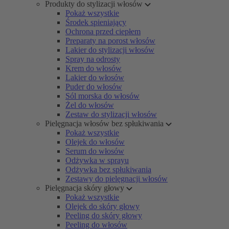
Produkty do stylizacji włosów
Pokaż wszystkie
Środek spieniający
Ochrona przed ciepłem
Preparaty na porost włosów
Lakier do stylizacji włosów
Spray na odrosty
Krem do włosów
Lakier do włosów
Puder do włosów
Sól morska do włosów
Żel do włosów
Zestaw do stylizacji włosów
Pielęgnacja włosów bez spłukiwania
Pokaż wszystkie
Olejek do włosów
Serum do włosów
Odżywka w sprayu
Odżywka bez spłukiwania
Zestawy do pielęgnacji włosów
Pielęgnacja skóry głowy
Pokaż wszystkie
Olejek do skóry głowy
Peeling do skóry głowy
Peeling do włosów