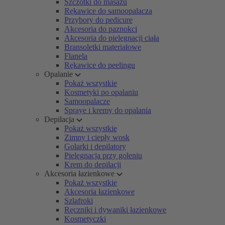
Szczotki do masażu
Rękawice do samoopalacza
Przybory do pedicure
Akcesoria do paznokci
Akcesoria do pielęgnacji ciała
Bransoletki materiałowe
Flanela
Rękawice do peelingu
Opalanie
Pokaż wszystkie
Kosmetyki po opalaniu
Samoopalacze
Spraye i kremy do opalania
Depilacja
Pokaż wszystkie
Zimny i ciepły wosk
Golarki i depilatory
Pielęgnacja przy goleniu
Krem do depilacji
Akcesoria łazienkowe
Pokaż wszystkie
Akcesoria łazienkowe
Szlafroki
Ręczniki i dywaniki łazienkowe
Kosmetyczki