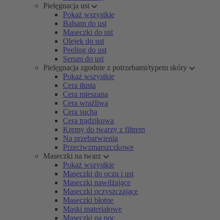
Pielęgnacja ust
Pokaż wszystkie
Balsam do ust
Maseczki do ust
Olejek do ust
Peeling do ust
Serum do ust
Pielęgnacja zgodnie z potrzebami/typem skóry
Pokaż wszystkie
Cera tłusta
Cera mieszana
Cera wrażliwa
Cera sucha
Cera trądzikowa
Kremy do twarzy z filtrem
Na przebarwienia
Przeciwzmarszczkowe
Maseczki na twarz
Pokaż wszystkie
Maseczki do oczu i ust
Maseczki nawilżające
Maseczki oczyszczające
Maseczki błotne
Maski materiałowe
Maseczki na noc