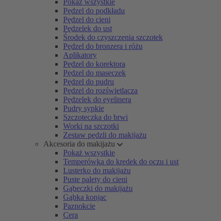
Pokaż wszystkie
Pędzel do podkładu
Pędzel do cieni
Pędzelek do ust
Środek do czyszczenia szczotek
Pędzel do bronzera i różu
Aplikatory
Pędzel do korektora
Pędzel do maseczek
Pędzel do pudru
Pędzel do rozświetlacza
Pędzelek do eyelinera
Pudry sypkie
Szczoteczka do brwi
Worki na szczotki
Zestaw pędzli do makijażu
Akcesoria do makijażu
Pokaż wszystkie
Temperówka do kredek do oczu i ust
Lusterko do makijażu
Puste palety do cieni
Gąbeczki do makijażu
Gąbka konjac
Paznokcie
Cera