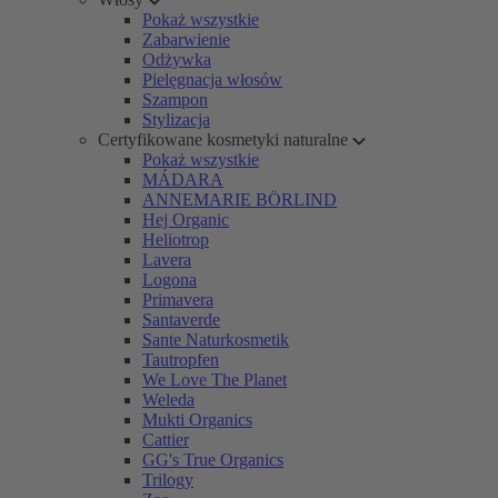
Pokaż wszystkie
Zabarwienie
Odżywka
Pielęgnacja włosów
Szampon
Stylizacja
Certyfikowane kosmetyki naturalne
Pokaż wszystkie
MÁDARA
ANNEMARIE BÖRLIND
Hej Organic
Heliotrop
Lavera
Logona
Primavera
Santaverde
Sante Naturkosmetik
Tautropfen
We Love The Planet
Weleda
Mukti Organics
Cattier
GG's True Organics
Trilogy