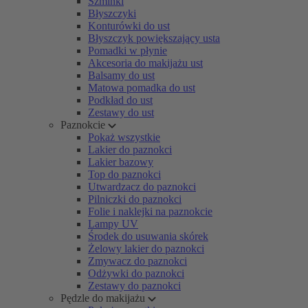
Szminki
Błyszczyki
Konturówki do ust
Błyszczyk powiększający usta
Pomadki w płynie
Akcesoria do makijażu ust
Balsamy do ust
Matowa pomadka do ust
Podkład do ust
Zestawy do ust
Paznokcie
Pokaż wszystkie
Lakier do paznokci
Lakier bazowy
Top do paznokci
Utwardzacz do paznokci
Pilniczki do paznokci
Folie i naklejki na paznokcie
Lampy UV
Środek do usuwania skórek
Żelowy lakier do paznokci
Zmywacz do paznokci
Odżywki do paznokci
Zestawy do paznokci
Pędzle do makijażu