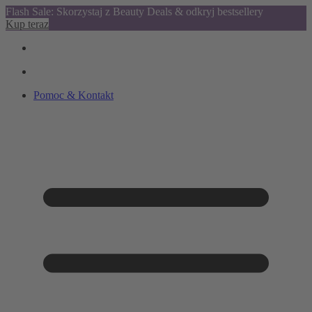
Flash Sale: Skorzystaj z Beauty Deals & odkryj bestsellery
Kup teraz
Pomoc & Kontakt