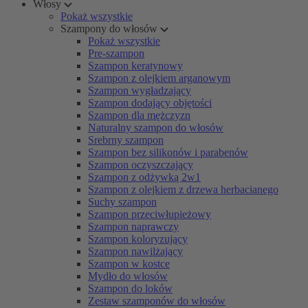
Włosy
Pokaż wszystkie
Szampony do włosów
Pokaż wszystkie
Pre-szampon
Szampon keratynowy
Szampon z olejkiem arganowym
Szampon wygładzający
Szampon dodający objętości
Szampon dla mężczyzn
Naturalny szampon do włosów
Srebrny szampon
Szampon bez silikonów i parabenów
Szampon oczyszczający
Szampon z odżywką 2w1
Szampon z olejkiem z drzewa herbacianego
Suchy szampon
Szampon przeciwłupieżowy
Szampon naprawczy
Szampon koloryzujący
Szampon nawilżający
Szampon w kostce
Mydło do włosów
Szampon do loków
Zestaw szamponów do włosów