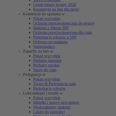
Letnie trendy beauty 2026
Kosmetyki na lato dla niego
Kosmetyki do opalania
Pokaż wszystkie
Ochrona przeciwsłoneczna do twarzy
Makijaż z filtrem SPF
Ochrona przeciwsłoneczna dla ciała
Pielęgnacja włosów z SPF
Ochrona po opalaniu
Samoopalacz
Zapachy na lato
Pokaż wszystkie
Perfumy damskie
Perfumy męskie
Spray do ciała
Pielęgnacja
Pokaż wszystkie
Twarz & Pielęgnacja ciała
Pielęgnacja włosów
Letni makijaż i trendy
Pokaż wszystkie
Mgiełki i spraye utrwalające
Wodoodporny makijaż
Lakier do paznokci