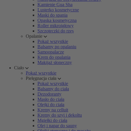
Kamienie Gua Sha
Lusterko kosmetyczne
Maski do spania
Opaska kosmetyczna
Roller mikroigłowy
Szczoteczki do rzęs
Opalanie
Pokaż wszystkie
Balsamy po opalaniu
Samoopalacze
Krem do opalania
Makijaż słoneczny
Ciało
Pokaż wszystkie
Pielęgnacja ciała
Pokaż wszystkie
Balsamy do ciała
Dezodoranty
Masło do ciała
Olejki do ciała
Kremy na celluit
Kremy do szyi i dekoltu
Mgiełki do ciała
Olej i napar do sauny
Olejki eteryczne i do masażu