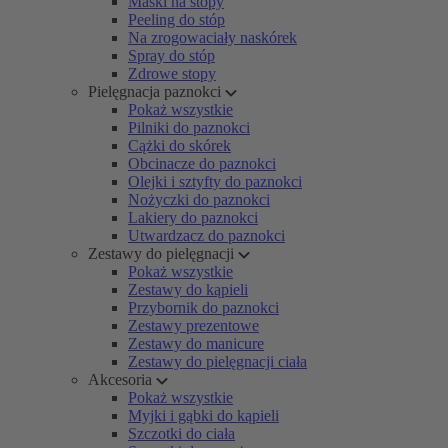
Maski na stopy
Peeling do stóp
Na zrogowaciały naskórek
Spray do stóp
Zdrowe stopy
Pielęgnacja paznokci
Pokaż wszystkie
Pilniki do paznokci
Cążki do skórek
Obcinacze do paznokci
Olejki i sztyfty do paznokci
Nożyczki do paznokci
Lakiery do paznokci
Utwardzacz do paznokci
Zestawy do pielęgnacji
Pokaż wszystkie
Zestawy do kąpieli
Przybornik do paznokci
Zestawy prezentowe
Zestawy do manicure
Zestawy do pielęgnacji ciała
Akcesoria
Pokaż wszystkie
Myjki i gąbki do kąpieli
Szczotki do ciała