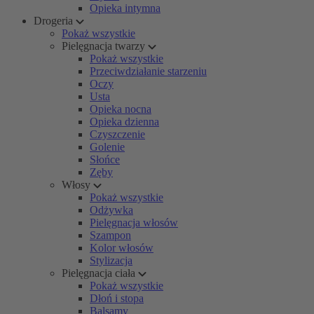
Opieka intymna
Drogeria
Pokaż wszystkie
Pielęgnacja twarzy
Pokaż wszystkie
Przeciwdziałanie starzeniu
Oczy
Usta
Opieka nocna
Opieka dzienna
Czyszczenie
Golenie
Słońce
Zęby
Włosy
Pokaż wszystkie
Odżywka
Pielęgnacja włosów
Szampon
Kolor włosów
Stylizacja
Pielęgnacja ciała
Pokaż wszystkie
Dłoń i stopa
Balsamy