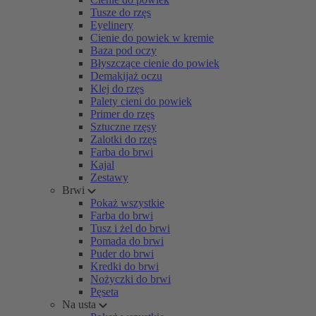
Tusze do rzęs
Eyelinery
Cienie do powiek w kremie
Baza pod oczy
Błyszczące cienie do powiek
Demakijaż oczu
Klej do rzęs
Palety cieni do powiek
Primer do rzęs
Sztuczne rzęsy
Zalotki do rzęs
Farba do brwi
Kajal
Zestawy
Brwi
Pokaż wszystkie
Farba do brwi
Tusz i żel do brwi
Pomada do brwi
Puder do brwi
Kredki do brwi
Nożyczki do brwi
Pęseta
Na usta