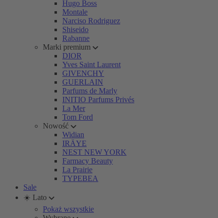
Hugo Boss
Montale
Narciso Rodriguez
Shiseido
Rabanne
Marki premium
DIOR
Yves Saint Laurent
GIVENCHY
GUERLAIN
Parfums de Marly
INITIO Parfums Privés
La Mer
Tom Ford
Nowość
Widian
IRÄYE
NEST NEW YORK
Farmacy Beauty
La Prairie
TYPEBEA
Sale
☀️ Lato
Pokaż wszystkie
Wybrane