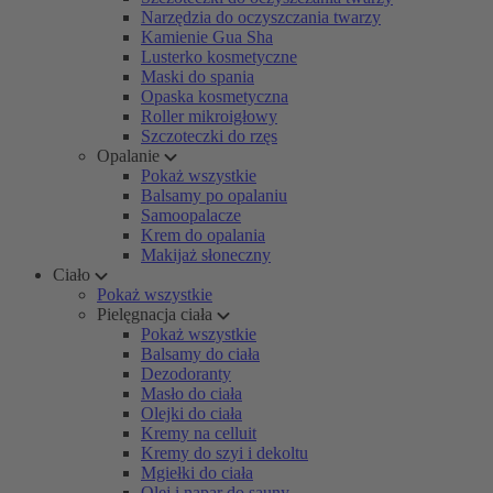
Narzędzia do oczyszczania twarzy
Kamienie Gua Sha
Lusterko kosmetyczne
Maski do spania
Opaska kosmetyczna
Roller mikroigłowy
Szczoteczki do rzęs
Opalanie
Pokaż wszystkie
Balsamy po opalaniu
Samoopalacze
Krem do opalania
Makijaż słoneczny
Ciało
Pokaż wszystkie
Pielęgnacja ciała
Pokaż wszystkie
Balsamy do ciała
Dezodoranty
Masło do ciała
Olejki do ciała
Kremy na celluit
Kremy do szyi i dekoltu
Mgiełki do ciała
Olej i napar do sauny