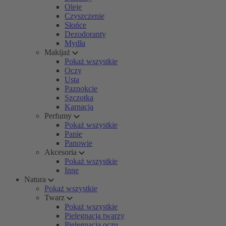
Oleje
Czyszczenie
Słońce
Dezodoranty
Mydła
Makijaż
Pokaż wszystkie
Oczy
Usta
Paznokcie
Szczotka
Karnacja
Perfumy
Pokaż wszystkie
Panie
Panowie
Akcesoria
Pokaż wszystkie
Inne
Natura
Pokaż wszystkie
Twarz
Pokaż wszystkie
Pielęgnacja twarzy
Pielęgnacja oczu