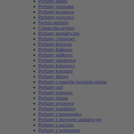
Perfumy ambra
Perfumy orientalne
Perfumy kwiatowe
Perfumy owocowe
Świeże perfumy
Cząsteczka perfum
Perfumy aromatyczne
Perfumy cytrusowe
Perfumy drzewne
Perfumy fiołkowe
Perfumy jabłkowe
Perfumy jaśminowe
Perfumy kokosowe
Perfumy korzenne
Perfumy liliowe
Perfumy o zapachu świeżego prania
Perfumy oud
Perfumy piżmowe
Perfumy różane
Perfumy szyprowe
Perfumy waniliowe
Perfumy z bergamotką
Perfumy z drzewem sandałowym
Perfumy z paczulą
Perfumy z wetiwerem