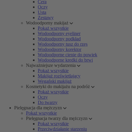
Cera
Oczy
Usta
Zestawy
Wodoodporny makijaż
Pokaż wszystkie
Wodoodporny eyeliner
Wodoodporny podkład
Wodoodporny tusz do rzęs
Wodoodporny korektor
Wodoodporne cienie do powiek
Wodoodporne kredki do brwi
Najważniejsze wydarzenia
Pokaż wszystkie
Makijaż rozświetlający
Wegański makijaż
Kosmetyki do makijażu na podróż
Pokaż wszystkie
Oczy
Do twarzy
Pielęgnacja dla mężczyzn
Pokaż wszystkie
Pielęgnacja twarzy dla mężczyzn
Pokaż wszystkie
Przeciwdziałanie starzeniu