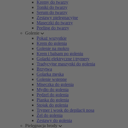
Kremy do twarzy
Toniki do twarzy
Serum do twarzy
Zestawy pielęgnacyjne
Maseczki do twarzy
Peeling do twarzy
Golenie
Pokaż wszystkie
Krem do golenia
Golenie na mokro
Krem i balsam po goleniu
Golarki elektryczne i trymery
Tradycyjne maszynki do golenia
Brzytwa
Golarka męska
Golenie wstępne
Miseczka do golenia
Mydło do golenia
Pędzel do golenia
Pianka do golenia
Stojak do golenia
Trymer i wosk do depilacji nosa
Żel do golenia
Zestawy do golenia
Pielęgnacja brody