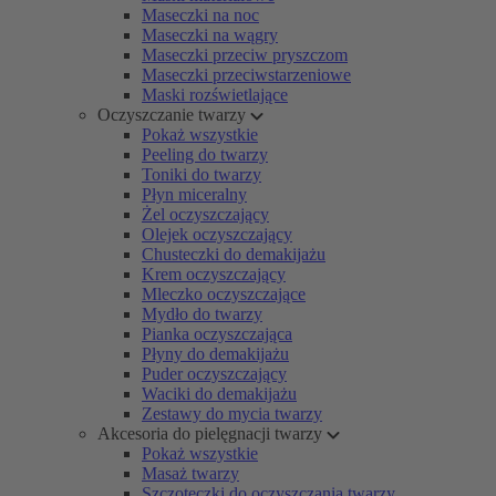
Maseczki na noc
Maseczki na wągry
Maseczki przeciw pryszczom
Maseczki przeciwstarzeniowe
Maski rozświetlające
Oczyszczanie twarzy
Pokaż wszystkie
Peeling do twarzy
Toniki do twarzy
Płyn miceralny
Żel oczyszczający
Olejek oczyszczający
Chusteczki do demakijażu
Krem oczyszczający
Mleczko oczyszczające
Mydło do twarzy
Pianka oczyszczająca
Płyny do demakijażu
Puder oczyszczający
Waciki do demakijażu
Zestawy do mycia twarzy
Akcesoria do pielęgnacji twarzy
Pokaż wszystkie
Masaż twarzy
Szczoteczki do oczyszczania twarzy