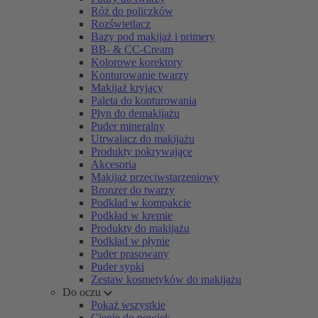
Róż do policzków
Rozświetlacz
Bazy pod makijaż i primery
BB- & CC-Cream
Kolorowe korektory
Konturowanie twarzy
Makijaż kryjący
Paleta do konturowania
Płyn do demakijażu
Puder mineralny
Utrwalacz do makijażu
Produkty pokrywające
Akcesoria
Makijaż przeciwstarzeniowy
Bronzer do twarzy
Podkład w kompakcie
Podkład w kremie
Produkty do makijażu
Podkład w płynie
Puder prasowany
Puder sypki
Zestaw kosmetyków do makijażu
Do oczu
Pokaż wszystkie
Cienie do powiek