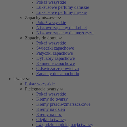
Pokaż wszystkie
Luksusowe perfumy damskie
Luksusowe perfumy męskie
Zapachy niszowe
Pokaż wszystkie
Niszowe zapachy dla kobiet
Niszowe zapachy dla mężczyzn
Zapachy do domu
Pokaż wszystkie
Świeczki zapachowe
Patyczki zapachowe
Dyfuzory zapachowe
Kamienie zapachowe
Odświeżacze powietrza
Zapachy do samochodu
Twarz
Pokaż wszystkie
Pielęgnacja twarzy
Pokaż wszystkie
Kremy do twarzy
Kremy przeciwzmarszczkowe
Kremy na dzień
Kremy na noc
Olejki do twarzy
24-godzinna pielęgnacja twarzy