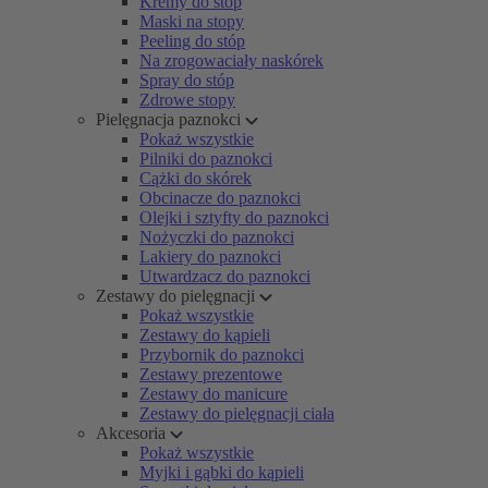
Kremy do stóp
Maski na stopy
Peeling do stóp
Na zrogowaciały naskórek
Spray do stóp
Zdrowe stopy
Pielęgnacja paznokci
Pokaż wszystkie
Pilniki do paznokci
Cążki do skórek
Obcinacze do paznokci
Olejki i sztyfty do paznokci
Nożyczki do paznokci
Lakiery do paznokci
Utwardzacz do paznokci
Zestawy do pielęgnacji
Pokaż wszystkie
Zestawy do kąpieli
Przybornik do paznokci
Zestawy prezentowe
Zestawy do manicure
Zestawy do pielęgnacji ciała
Akcesoria
Pokaż wszystkie
Myjki i gąbki do kąpieli