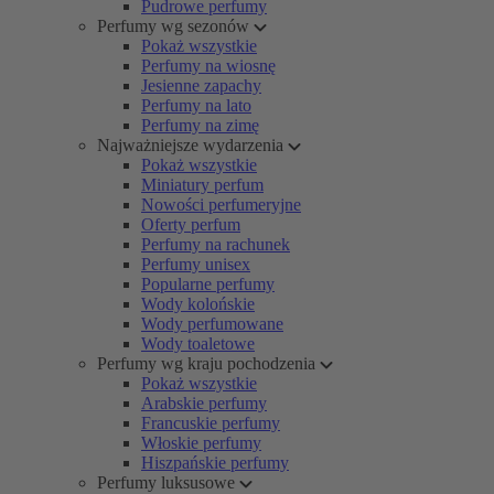
Pudrowe perfumy
Perfumy wg sezonów
Pokaż wszystkie
Perfumy na wiosnę
Jesienne zapachy
Perfumy na lato
Perfumy na zimę
Najważniejsze wydarzenia
Pokaż wszystkie
Miniatury perfum
Nowości perfumeryjne
Oferty perfum
Perfumy na rachunek
Perfumy unisex
Popularne perfumy
Wody kolońskie
Wody perfumowane
Wody toaletowe
Perfumy wg kraju pochodzenia
Pokaż wszystkie
Arabskie perfumy
Francuskie perfumy
Włoskie perfumy
Hiszpańskie perfumy
Perfumy luksusowe