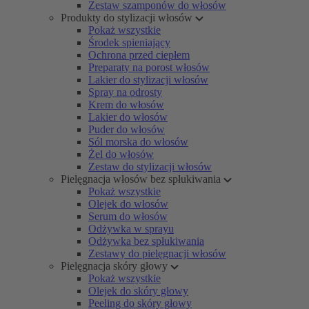
Zestaw szamponów do włosów
Produkty do stylizacji włosów
Pokaż wszystkie
Środek spieniający
Ochrona przed ciepłem
Preparaty na porost włosów
Lakier do stylizacji włosów
Spray na odrosty
Krem do włosów
Lakier do włosów
Puder do włosów
Sól morska do włosów
Żel do włosów
Zestaw do stylizacji włosów
Pielęgnacja włosów bez spłukiwania
Pokaż wszystkie
Olejek do włosów
Serum do włosów
Odżywka w sprayu
Odżywka bez spłukiwania
Zestawy do pielęgnacji włosów
Pielęgnacja skóry głowy
Pokaż wszystkie
Olejek do skóry głowy
Peeling do skóry głowy