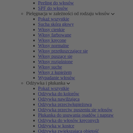
Peeling do włosów
SPF do włosów
Pielęgnacja w zależności od rodzaju włosów
Pokaż wszystkie
Sucha skóra głowy
Włosy cienkie
Włosy farbowane
Włosy kręcone
Włosy normalne
Włosy przetłuszczające się
Włosy puszące się
Włosy rozjaśnione
Włosy suche
Włosy z łupieżem
Wypadanie włosów
Odżywka i płukanka
Pokaż wszystkie
Odżywka do kolorów
Odżywka nawilżająca
Odżywka przeciwłupieżowa
Odżywka przeciw puszeniu się włosów
Płukanka do usuwania osadów i napraw
Odżywka do włosów kręconych
Odżywka w kostce
Odżywka zwiększająca objętość