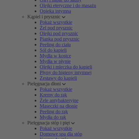
Olejki eteryczne i do masażu
Opieka intymna
Kąpiel i prysznic
Pokaż wszystkie
Żel pod prysznic
Olejki pod prysznic
Pianka pod prysznic
Peeling do ciała
Sól do kąpieli
Mydła w kostce
Mydła w płynie
Olejki i mleczka do kąpieli
Płyny do higieny intymnej
Zestawy do kąpieli
Pielęgnacja dłoni
Pokaż wszystkie
Kremy do rąk
Żele antybakteryjne
Maseczki na dłonie
Peeling do rąk
Mydła do rąk
Pielęgnacja stóp i pięt
Pokaż wszystkie
Domowe spa dla stóp