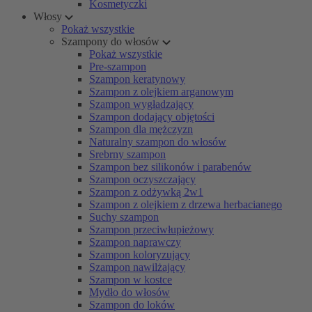
Kosmetyczki
Włosy
Pokaż wszystkie
Szampony do włosów
Pokaż wszystkie
Pre-szampon
Szampon keratynowy
Szampon z olejkiem arganowym
Szampon wygładzający
Szampon dodający objętości
Szampon dla mężczyzn
Naturalny szampon do włosów
Srebrny szampon
Szampon bez silikonów i parabenów
Szampon oczyszczający
Szampon z odżywką 2w1
Szampon z olejkiem z drzewa herbacianego
Suchy szampon
Szampon przeciwłupieżowy
Szampon naprawczy
Szampon koloryzujący
Szampon nawilżający
Szampon w kostce
Mydło do włosów
Szampon do loków