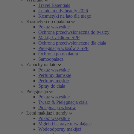
Travel Essentials
Letnie trendy beauty 2026
Kosmetyki na lato dla niego
Kosmetyki do opalania
Pokaż wszystkie
Ochrona przeciwsłoneczna do twarzy
Makijaż z filtrem SPF
Ochrona przeciwsłoneczna dla ciała
Pielęgnacja włosów z SPF
Ochrona po opalaniu
Samoopalacz
Zapachy na lato
Pokaż wszystkie
Perfumy damskie
Perfumy męskie
Spray do ciała
Pielęgnacja
Pokaż wszystkie
Twarz & Pielęgnacja ciała
Pielęgnacja włosów
Letni makijaż i trendy
Pokaż wszystkie
Mgiełki i spraye utrwalające
Wodoodporny makijaż