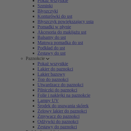
Pokaż wszystkie
Szminki
Błyszczyki
Konturówki do ust
Błyszczyk powiększający usta
Pomadki w płynie
Akcesoria do makijażu ust
Balsamy do ust
Matowa pomadka do ust
Podkład do ust
Zestawy do ust
Paznokcie
Pokaż wszystkie
Lakier do paznokci
Lakier bazowy
Top do paznokci
Utwardzacz do paznokci
Pilniczki do paznokci
Folie i naklejki na paznokcie
Lampy UV
Środek do usuwania skórek
Żelowy lakier do paznokci
Zmywacz do paznokci
Odżywki do paznokci
Zestawy do paznokci