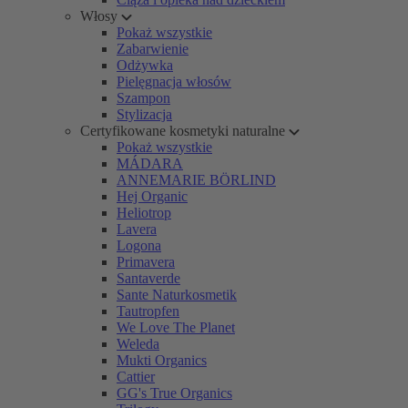
Włosy
Pokaż wszystkie
Zabarwienie
Odżywka
Pielęgnacja włosów
Szampon
Stylizacja
Certyfikowane kosmetyki naturalne
Pokaż wszystkie
MÁDARA
ANNEMARIE BÖRLIND
Hej Organic
Heliotrop
Lavera
Logona
Primavera
Santaverde
Sante Naturkosmetik
Tautropfen
We Love The Planet
Weleda
Mukti Organics
Cattier
GG's True Organics