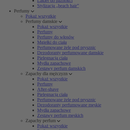
Lakier do paznokci
Stylizacja „beach hair”
Perfumy
Pokaż wszystkie
Perfumy damskie
Pokaż wszystkie
Perfumy
Perfumy do włosów
Mgiełki do ciała
Perfumowane żele pod prysznic
Dezodoranty perfumowane damskie
Pielęgnacja ciała
Mydła zapachowe
Zestawy perfum damskich
Zapachy dla mężczyzn
Pokaż wszystkie
Perfumy
After-shave
Pielęgnacja ciała
Perfumowane żele pod prysznic
Dezodoranty perfumowane męskie
Mydła zapachowe
Zestawy perfum męskich
Zapachy perfum
Pokaż wszystkie