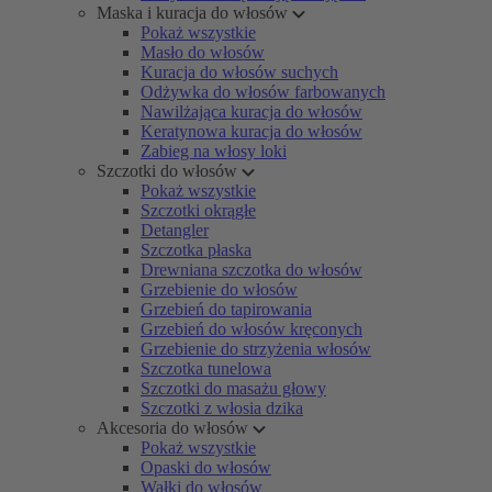
Maska i kuracja do włosów
Pokaż wszystkie
Masło do włosów
Kuracja do włosów suchych
Odżywka do włosów farbowanych
Nawilżająca kuracja do włosów
Keratynowa kuracja do włosów
Zabieg na włosy loki
Szczotki do włosów
Pokaż wszystkie
Szczotki okrągłe
Detangler
Szczotka płaska
Drewniana szczotka do włosów
Grzebienie do włosów
Grzebień do tapirowania
Grzebień do włosów kręconych
Grzebienie do strzyżenia włosów
Szczotka tunelowa
Szczotki do masażu głowy
Szczotki z włosia dzika
Akcesoria do włosów
Pokaż wszystkie
Opaski do włosów
Wałki do włosów