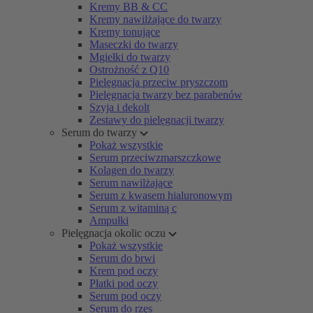
Kremy BB & CC
Kremy nawilżające do twarzy
Kremy tonujące
Maseczki do twarzy
Mgiełki do twarzy
Ostrożność z Q10
Pielęgnacja przeciw pryszczom
Pielęgnacja twarzy bez parabenów
Szyja i dekolt
Zestawy do pielęgnacji twarzy
Serum do twarzy
Pokaż wszystkie
Serum przeciwzmarszczkowe
Kolagen do twarzy
Serum nawilżające
Serum z kwasem hialuronowym
Serum z witaminą c
Ampułki
Pielęgnacja okolic oczu
Pokaż wszystkie
Serum do brwi
Krem pod oczy
Płatki pod oczy
Serum pod oczy
Serum do rzęs