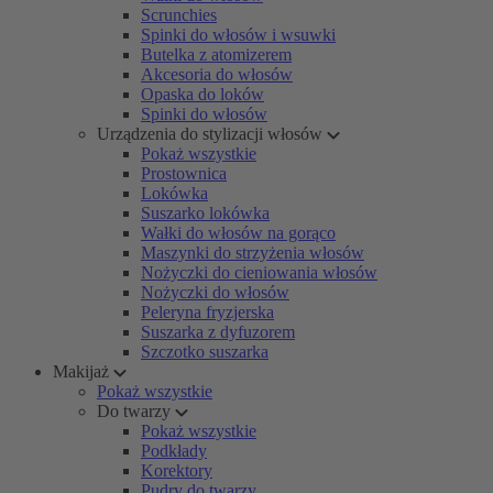
Scrunchies
Spinki do włosów i wsuwki
Butelka z atomizerem
Akcesoria do włosów
Opaska do loków
Spinki do włosów
Urządzenia do stylizacji włosów
Pokaż wszystkie
Prostownica
Lokówka
Suszarko lokówka
Wałki do włosów na gorąco
Maszynki do strzyżenia włosów
Nożyczki do cieniowania włosów
Nożyczki do włosów
Peleryna fryzjerska
Suszarka z dyfuzorem
Szczotko suszarka
Makijaż
Pokaż wszystkie
Do twarzy
Pokaż wszystkie
Podkłady
Korektory
Pudry do twarzy