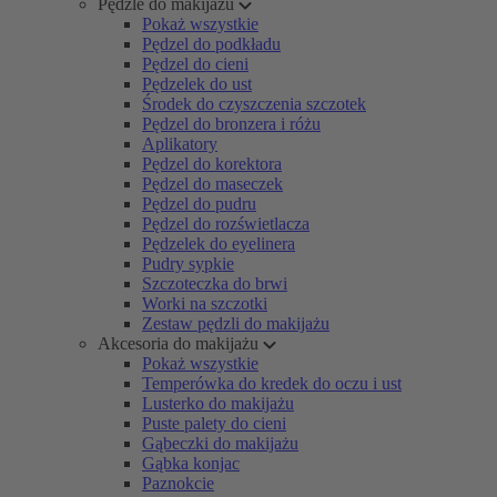
Pędzle do makijażu
Pokaż wszystkie
Pędzel do podkładu
Pędzel do cieni
Pędzelek do ust
Środek do czyszczenia szczotek
Pędzel do bronzera i różu
Aplikatory
Pędzel do korektora
Pędzel do maseczek
Pędzel do pudru
Pędzel do rozświetlacza
Pędzelek do eyelinera
Pudry sypkie
Szczoteczka do brwi
Worki na szczotki
Zestaw pędzli do makijażu
Akcesoria do makijażu
Pokaż wszystkie
Temperówka do kredek do oczu i ust
Lusterko do makijażu
Puste palety do cieni
Gąbeczki do makijażu
Gąbka konjac
Paznokcie