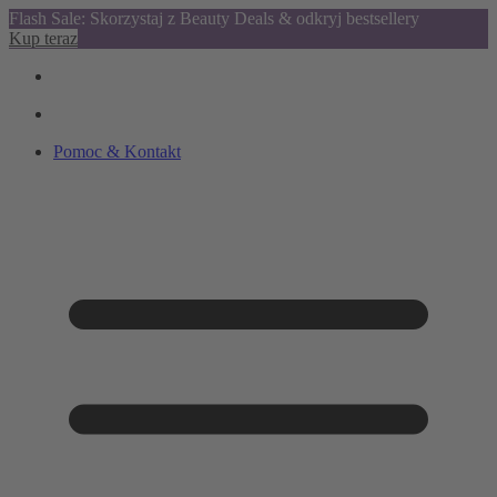
Flash Sale: Skorzystaj z Beauty Deals & odkryj bestsellery
Kup teraz
Pomoc & Kontakt