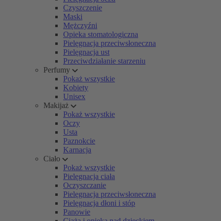
Czyszczenie
Maski
Mężczyźni
Opieka stomatologiczna
Pielęgnacja przeciwsłoneczna
Pielęgnacja ust
Przeciwdziałanie starzeniu
Perfumy
Pokaż wszystkie
Kobiety
Unisex
Makijaż
Pokaż wszystkie
Oczy
Usta
Paznokcie
Karnacja
Ciało
Pokaż wszystkie
Pielęgnacja ciała
Oczyszczanie
Pielęgnacja przeciwsłoneczna
Pielęgnacja dłoni i stóp
Panowie
Ciąża i opieka nad dzieckiem