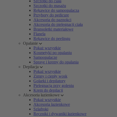
Szczotki do ciała
Szczotki do masażu
Rękawice do samoopalacza
Przybory do pedicure
Akcesoria do paznokci
Akcesoria do pielęgnacji ciała
Bransoletki materiałowe
Flanela
Rękawice do peelingu
Opalanie
Pokaż wszystkie
Kosmetyki po opalaniu
Samoopalacze
Spraye i kremy do opalania
Depilacja
Pokaż wszystkie
Zimny i ciepły wosk
Golarki i depilatory
Pielęgnacja przy goleniu
Krem do depilacji
Akcesoria łazienkowe
Pokaż wszystkie
Akcesoria łazienkowe
Szlafroki
Ręczniki i dywaniki łazienkowe