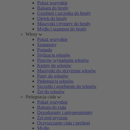
Pokaż wszystkie
Balsam do brody
Grzebień i szczotka do brody
Olejek do brody
Maszynki i trymery do brody
Mydło i szampon do brody
Włosy
Pokaż wszystkie
Szampony
Pomada
Stylizacja włosów
Przeciw wypadaniu włosów
Kremy do włosów
Maszynki do strzyżenia włosów
Pasty do włosów
Pielęgnacja włosów
Szczotki i grzebienie do włosów
Żel do włosów
Pielęgnacja ciała
Pokaż wszystkie
Balsam do ciała
Dezodoranty i antyperspiranty
Żel pod prysznic
Oczyszczanie ciała i peelingi
Mydło