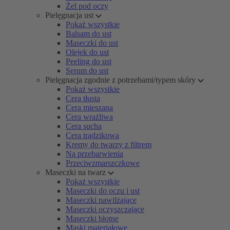
Żel pod oczy
Pielęgnacja ust
Pokaż wszystkie
Balsam do ust
Maseczki do ust
Olejek do ust
Peeling do ust
Serum do ust
Pielęgnacja zgodnie z potrzebami/typem skóry
Pokaż wszystkie
Cera tłusta
Cera mieszana
Cera wrażliwa
Cera sucha
Cera trądzikowa
Kremy do twarzy z filtrem
Na przebarwienia
Przeciwzmarszczkowe
Maseczki na twarz
Pokaż wszystkie
Maseczki do oczu i ust
Maseczki nawilżające
Maseczki oczyszczające
Maseczki błotne
Maski materiałowe