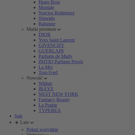
Hugo Boss
Montale
Narciso Rodriguez
Shiseido
Rabanne
Marki premium
DIOR
Yves Saint Laurent
GIVENCHY
GUERLAIN
Parfums de Marly
INITIO Parfums Privés
La Mer
Tom Ford
Nowość
Widian
IRÄYE
NEST NEW YORK
Farmacy Beauty
La Prairie
TYPEBEA
Sale
☀️ Lato
Pokaż wszystkie
Wybrane