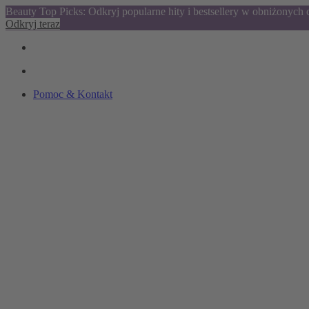
Beauty Top Picks: Odkryj popularne hity i bestsellery w obniżonych
Odkryj teraz
Pomoc & Kontakt