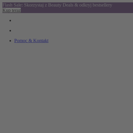
Flash Sale: Skorzystaj z Beauty Deals & odkryj bestsellery
Kup teraz
Pomoc & Kontakt