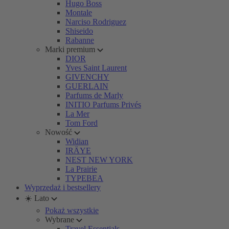
Hugo Boss
Montale
Narciso Rodriguez
Shiseido
Rabanne
Marki premium
DIOR
Yves Saint Laurent
GIVENCHY
GUERLAIN
Parfums de Marly
INITIO Parfums Privés
La Mer
Tom Ford
Nowość
Widian
IRÄYE
NEST NEW YORK
La Prairie
TYPEBEA
Wyprzedaż i bestsellery
☀️ Lato
Pokaż wszystkie
Wybrane
Travel Essentials