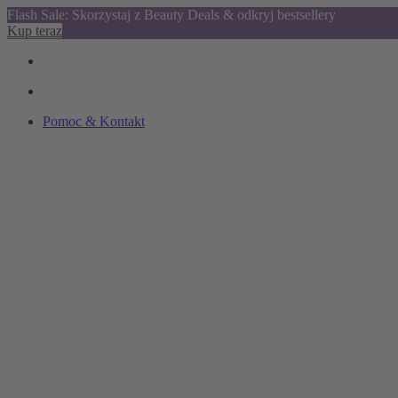
Flash Sale: Skorzystaj z Beauty Deals & odkryj bestsellery
Kup teraz
Pomoc & Kontakt