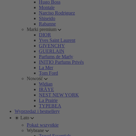
Hugo Boss
Montale
Narciso Rodriguez
Shiseido
Rabanne
Marki premium
DIOR
Yves Saint Laurent
GIVENCHY
GUERLAIN
Parfums de Marly
INITIO Parfums Privés
La Mer
Tom Ford
Nowość
Widian
IRÄYE
NEST NEW YORK
La Prairie
TYPEBEA
Wyprzedaż i bestsellery
☀️ Lato
Pokaż wszystkie
Wybrane
Travel Essentials