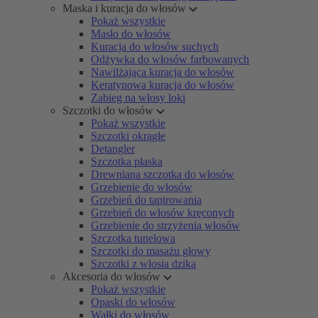
Maska i kuracja do włosów
Pokaż wszystkie
Masło do włosów
Kuracja do włosów suchych
Odżywka do włosów farbowanych
Nawilżająca kuracja do włosów
Keratynowa kuracja do włosów
Zabieg na włosy loki
Szczotki do włosów
Pokaż wszystkie
Szczotki okrągłe
Detangler
Szczotka płaska
Drewniana szczotka do włosów
Grzebienie do włosów
Grzebień do tapirowania
Grzebień do włosów kręconych
Grzebienie do strzyżenia włosów
Szczotka tunelowa
Szczotki do masażu głowy
Szczotki z włosia dzika
Akcesoria do włosów
Pokaż wszystkie
Opaski do włosów
Wałki do włosów