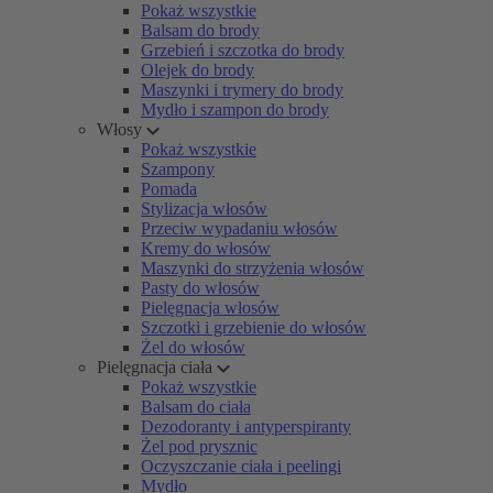
Pokaż wszystkie
Balsam do brody
Grzebień i szczotka do brody
Olejek do brody
Maszynki i trymery do brody
Mydło i szampon do brody
Włosy
Pokaż wszystkie
Szampony
Pomada
Stylizacja włosów
Przeciw wypadaniu włosów
Kremy do włosów
Maszynki do strzyżenia włosów
Pasty do włosów
Pielęgnacja włosów
Szczotki i grzebienie do włosów
Żel do włosów
Pielęgnacja ciała
Pokaż wszystkie
Balsam do ciała
Dezodoranty i antyperspiranty
Żel pod prysznic
Oczyszczanie ciała i peelingi
Mydło