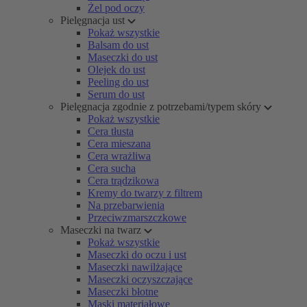
Żel pod oczy
Pielęgnacja ust
Pokaż wszystkie
Balsam do ust
Maseczki do ust
Olejek do ust
Peeling do ust
Serum do ust
Pielęgnacja zgodnie z potrzebami/typem skóry
Pokaż wszystkie
Cera tłusta
Cera mieszana
Cera wrażliwa
Cera sucha
Cera trądzikowa
Kremy do twarzy z filtrem
Na przebarwienia
Przeciwzmarszczkowe
Maseczki na twarz
Pokaż wszystkie
Maseczki do oczu i ust
Maseczki nawilżające
Maseczki oczyszczające
Maseczki błotne
Maski materiałowe