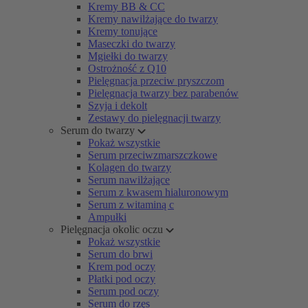
Kremy BB & CC
Kremy nawilżające do twarzy
Kremy tonujące
Maseczki do twarzy
Mgiełki do twarzy
Ostrożność z Q10
Pielęgnacja przeciw pryszczom
Pielęgnacja twarzy bez parabenów
Szyja i dekolt
Zestawy do pielęgnacji twarzy
Serum do twarzy
Pokaż wszystkie
Serum przeciwzmarszczkowe
Kolagen do twarzy
Serum nawilżające
Serum z kwasem hialuronowym
Serum z witaminą c
Ampułki
Pielęgnacja okolic oczu
Pokaż wszystkie
Serum do brwi
Krem pod oczy
Płatki pod oczy
Serum pod oczy
Serum do rzęs