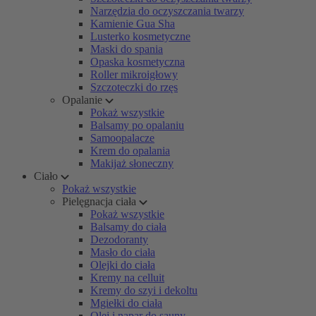
Narzędzia do oczyszczania twarzy
Kamienie Gua Sha
Lusterko kosmetyczne
Maski do spania
Opaska kosmetyczna
Roller mikroigłowy
Szczoteczki do rzęs
Opalanie
Pokaż wszystkie
Balsamy po opalaniu
Samoopalacze
Krem do opalania
Makijaż słoneczny
Ciało
Pokaż wszystkie
Pielęgnacja ciała
Pokaż wszystkie
Balsamy do ciała
Dezodoranty
Masło do ciała
Olejki do ciała
Kremy na celluit
Kremy do szyi i dekoltu
Mgiełki do ciała
Olej i napar do sauny