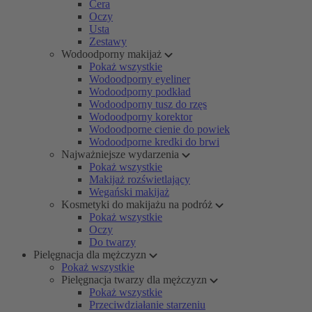
Cera
Oczy
Usta
Zestawy
Wodoodporny makijaż
Pokaż wszystkie
Wodoodporny eyeliner
Wodoodporny podkład
Wodoodporny tusz do rzęs
Wodoodporny korektor
Wodoodporne cienie do powiek
Wodoodporne kredki do brwi
Najważniejsze wydarzenia
Pokaż wszystkie
Makijaż rozświetlający
Wegański makijaż
Kosmetyki do makijażu na podróż
Pokaż wszystkie
Oczy
Do twarzy
Pielęgnacja dla mężczyzn
Pokaż wszystkie
Pielęgnacja twarzy dla mężczyzn
Pokaż wszystkie
Przeciwdziałanie starzeniu