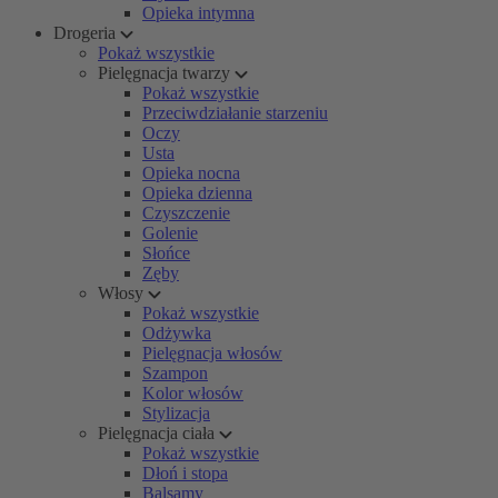
Opieka intymna
Drogeria
Pokaż wszystkie
Pielęgnacja twarzy
Pokaż wszystkie
Przeciwdziałanie starzeniu
Oczy
Usta
Opieka nocna
Opieka dzienna
Czyszczenie
Golenie
Słońce
Zęby
Włosy
Pokaż wszystkie
Odżywka
Pielęgnacja włosów
Szampon
Kolor włosów
Stylizacja
Pielęgnacja ciała
Pokaż wszystkie
Dłoń i stopa
Balsamy