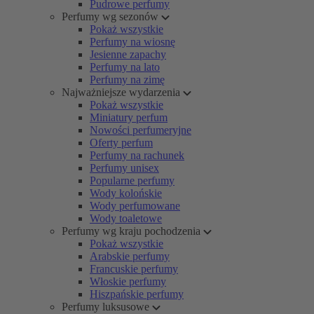
Pudrowe perfumy
Perfumy wg sezonów
Pokaż wszystkie
Perfumy na wiosnę
Jesienne zapachy
Perfumy na lato
Perfumy na zimę
Najważniejsze wydarzenia
Pokaż wszystkie
Miniatury perfum
Nowości perfumeryjne
Oferty perfum
Perfumy na rachunek
Perfumy unisex
Popularne perfumy
Wody kolońskie
Wody perfumowane
Wody toaletowe
Perfumy wg kraju pochodzenia
Pokaż wszystkie
Arabskie perfumy
Francuskie perfumy
Włoskie perfumy
Hiszpańskie perfumy
Perfumy luksusowe