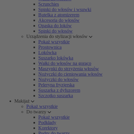
Scrunchies
Spinki do włosów i wsuwki
Butelka z atomizerem
Akcesoria do włosów
Opaska do loków
Spinki do włosów
Urządzenia do stylizacji włosów
Pokaż wszystkie
Prostownica
Lokówka
Suszarko lokówka
Wałki do włosów na gorąco
Maszynki do strzyżenia włosów
Nożyczki do cieniowania włosów
Nożyczki do włosów
Peleryna fryzjerska
Suszarka z dyfuzorem
Szczotko suszarka
Makijaż
Pokaż wszystkie
Do twarzy
Pokaż wszystkie
Podkłady
Korektory
Pudry do twarzy