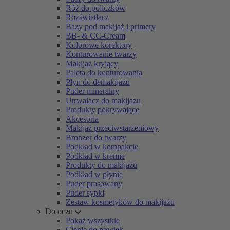
Róż do policzków
Rozświetlacz
Bazy pod makijaż i primery
BB- & CC-Cream
Kolorowe korektory
Konturowanie twarzy
Makijaż kryjący
Paleta do konturowania
Płyn do demakijażu
Puder mineralny
Utrwalacz do makijażu
Produkty pokrywające
Akcesoria
Makijaż przeciwstarzeniowy
Bronzer do twarzy
Podkład w kompakcie
Podkład w kremie
Produkty do makijażu
Podkład w płynie
Puder prasowany
Puder sypki
Zestaw kosmetyków do makijażu
Do oczu
Pokaż wszystkie
Cienie do powiek