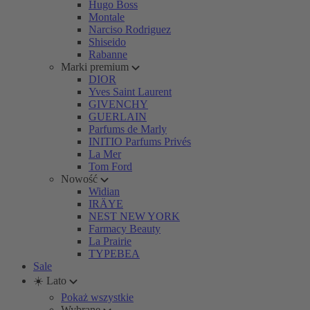
Hugo Boss
Montale
Narciso Rodriguez
Shiseido
Rabanne
Marki premium
DIOR
Yves Saint Laurent
GIVENCHY
GUERLAIN
Parfums de Marly
INITIO Parfums Privés
La Mer
Tom Ford
Nowość
Widian
IRÄYE
NEST NEW YORK
Farmacy Beauty
La Prairie
TYPEBEA
Sale
☀️ Lato
Pokaż wszystkie
Wybrane