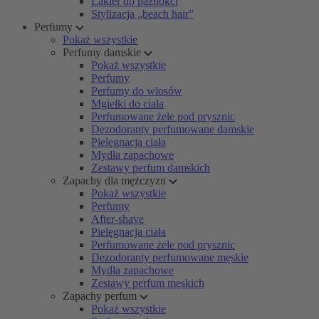
Lakier do paznokci
Stylizacja „beach hair”
Perfumy
Pokaż wszystkie
Perfumy damskie
Pokaż wszystkie
Perfumy
Perfumy do włosów
Mgiełki do ciała
Perfumowane żele pod prysznic
Dezodoranty perfumowane damskie
Pielęgnacja ciała
Mydła zapachowe
Zestawy perfum damskich
Zapachy dla mężczyzn
Pokaż wszystkie
Perfumy
After-shave
Pielęgnacja ciała
Perfumowane żele pod prysznic
Dezodoranty perfumowane męskie
Mydła zapachowe
Zestawy perfum męskich
Zapachy perfum
Pokaż wszystkie