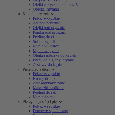
Olejki eteryczne i do masażu
Opieka intymna
Kąpiel i prysznic
Pokaż wszystkie
Żel pod prysznic
Olejki pod prysznic
Pianka pod prysznic
Peeling do ciała
Sól do kąpieli
Mydła w kostce
Mydła w płynie
Olejki i mleczka do kąpieli
Płyny do higieny intymnej
Zestawy do kąpieli
Pielęgnacja dłoni
Pokaż wszystkie
Kremy do rąk
Żele antybakteryjne
Maseczki na dłonie
Peeling do rąk
Mydła do rąk
Pielęgnacja stóp i pięt
Pokaż wszystkie
Domowe spa dla stóp