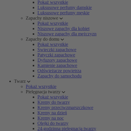
Pokaż wszystkie
Luksusowe perfumy damskie
Luksusowe perfumy męskie
Zapachy niszowe
Pokaż wszystkie
Niszowe zapachy dla kobiet
Niszowe zapachy dla mężczyzn
Zapachy do domu
Pokaż wszystkie
Świeczki zapachowe
Patyczki zapachowe
Dyfuzory zapachowe
Kamienie zapachowe
Odświeżacze powietrza
Zapachy do samochodu
Twarz
Pokaż wszystkie
Pielęgnacja twarzy
Pokaż wszystkie
Kremy do twarzy
Kremy przeciwzmarszczkowe
Kremy na dzień
Kremy na noc
Olejki do twarzy
24-godzinna pielęgnacja twarzy