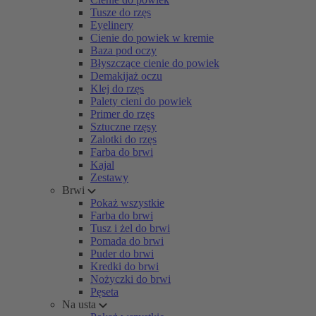
Tusze do rzęs
Eyelinery
Cienie do powiek w kremie
Baza pod oczy
Błyszczące cienie do powiek
Demakijaż oczu
Klej do rzęs
Palety cieni do powiek
Primer do rzęs
Sztuczne rzęsy
Zalotki do rzęs
Farba do brwi
Kajal
Zestawy
Brwi
Pokaż wszystkie
Farba do brwi
Tusz i żel do brwi
Pomada do brwi
Puder do brwi
Kredki do brwi
Nożyczki do brwi
Pęseta
Na usta