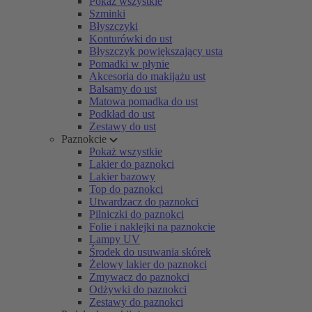
Pokaż wszystkie
Szminki
Błyszczyki
Konturówki do ust
Błyszczyk powiększający usta
Pomadki w płynie
Akcesoria do makijażu ust
Balsamy do ust
Matowa pomadka do ust
Podkład do ust
Zestawy do ust
Paznokcie
Pokaż wszystkie
Lakier do paznokci
Lakier bazowy
Top do paznokci
Utwardzacz do paznokci
Pilniczki do paznokci
Folie i naklejki na paznokcie
Lampy UV
Środek do usuwania skórek
Żelowy lakier do paznokci
Zmywacz do paznokci
Odżywki do paznokci
Zestawy do paznokci