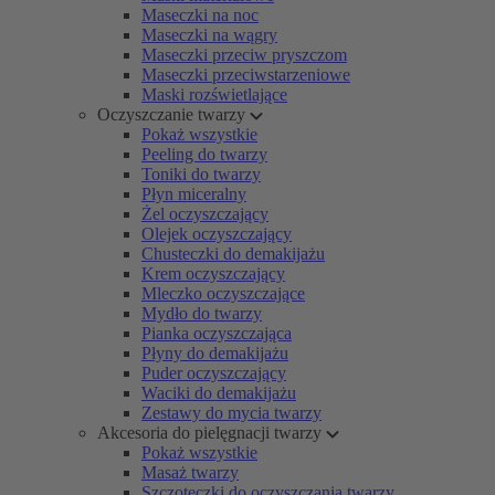
Maseczki na noc
Maseczki na wągry
Maseczki przeciw pryszczom
Maseczki przeciwstarzeniowe
Maski rozświetlające
Oczyszczanie twarzy
Pokaż wszystkie
Peeling do twarzy
Toniki do twarzy
Płyn miceralny
Żel oczyszczający
Olejek oczyszczający
Chusteczki do demakijażu
Krem oczyszczający
Mleczko oczyszczające
Mydło do twarzy
Pianka oczyszczająca
Płyny do demakijażu
Puder oczyszczający
Waciki do demakijażu
Zestawy do mycia twarzy
Akcesoria do pielęgnacji twarzy
Pokaż wszystkie
Masaż twarzy
Szczoteczki do oczyszczania twarzy