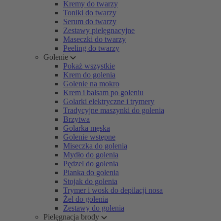
Kremy do twarzy
Toniki do twarzy
Serum do twarzy
Zestawy pielęgnacyjne
Maseczki do twarzy
Peeling do twarzy
Golenie
Pokaż wszystkie
Krem do golenia
Golenie na mokro
Krem i balsam po goleniu
Golarki elektryczne i trymery
Tradycyjne maszynki do golenia
Brzytwa
Golarka męska
Golenie wstępne
Miseczka do golenia
Mydło do golenia
Pędzel do golenia
Pianka do golenia
Stojak do golenia
Trymer i wosk do depilacji nosa
Żel do golenia
Zestawy do golenia
Pielęgnacja brody