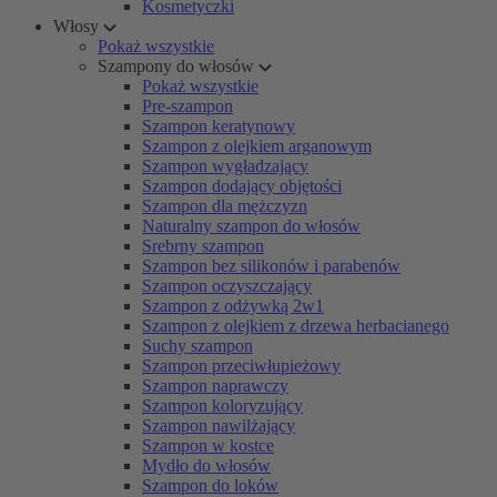
Kosmetyczki
Włosy
Pokaż wszystkie
Szampony do włosów
Pokaż wszystkie
Pre-szampon
Szampon keratynowy
Szampon z olejkiem arganowym
Szampon wygładzający
Szampon dodający objętości
Szampon dla mężczyzn
Naturalny szampon do włosów
Srebrny szampon
Szampon bez silikonów i parabenów
Szampon oczyszczający
Szampon z odżywką 2w1
Szampon z olejkiem z drzewa herbacianego
Suchy szampon
Szampon przeciwłupieżowy
Szampon naprawczy
Szampon koloryzujący
Szampon nawilżający
Szampon w kostce
Mydło do włosów
Szampon do loków