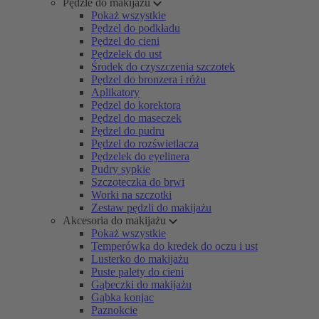
Pędzle do makijażu
Pokaż wszystkie
Pędzel do podkładu
Pędzel do cieni
Pędzelek do ust
Środek do czyszczenia szczotek
Pędzel do bronzera i różu
Aplikatory
Pędzel do korektora
Pędzel do maseczek
Pędzel do pudru
Pędzel do rozświetlacza
Pędzelek do eyelinera
Pudry sypkie
Szczoteczka do brwi
Worki na szczotki
Zestaw pędzli do makijażu
Akcesoria do makijażu
Pokaż wszystkie
Temperówka do kredek do oczu i ust
Lusterko do makijażu
Puste palety do cieni
Gąbeczki do makijażu
Gąbka konjac
Paznokcie