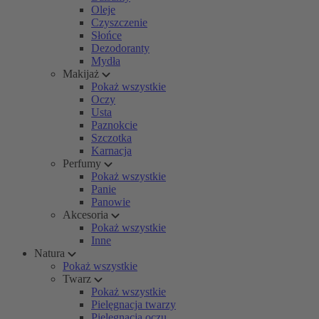
Oleje
Czyszczenie
Słońce
Dezodoranty
Mydła
Makijaż
Pokaż wszystkie
Oczy
Usta
Paznokcie
Szczotka
Karnacja
Perfumy
Pokaż wszystkie
Panie
Panowie
Akcesoria
Pokaż wszystkie
Inne
Natura
Pokaż wszystkie
Twarz
Pokaż wszystkie
Pielęgnacja twarzy
Pielęgnacja oczu