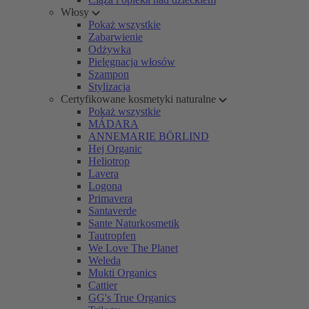
Włosy
Pokaż wszystkie
Zabarwienie
Odżywka
Pielęgnacja włosów
Szampon
Stylizacja
Certyfikowane kosmetyki naturalne
Pokaż wszystkie
MÁDARA
ANNEMARIE BÖRLIND
Hej Organic
Heliotrop
Lavera
Logona
Primavera
Santaverde
Sante Naturkosmetik
Tautropfen
We Love The Planet
Weleda
Mukti Organics
Cattier
GG's True Organics