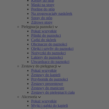
Kremy do stóp
Maski na stopy
Peeling do stóp
Na zrogowaciały naskórek
Spray do stóp
Zdrowe stopy
Pielęgnacja paznokci
Pokaż wszystkie
Pilniki do paznokci
Cążki do skórek
Obcinacze do paznokci
Olejki i sztyfty do paznokci
Nożyczki do paznokci
Lakiery do paznokci
Utwardzacz do paznokci
Zestawy do pielęgnacji
Pokaż wszystkie
Zestawy do kąpieli
Przybornik do paznokci
Zestawy prezentowe
Zestawy do manicure
Zestawy do pielęgnacji ciała
Akcesoria
Pokaż wszystkie
Myjki i gąbki do kąpieli