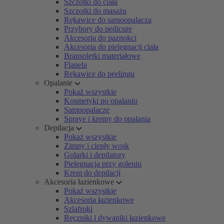
Szczotki do ciała
Szczotki do masażu
Rękawice do samoopalacza
Przybory do pedicure
Akcesoria do paznokci
Akcesoria do pielęgnacji ciała
Bransoletki materiałowe
Flanela
Rękawice do peelingu
Opalanie
Pokaż wszystkie
Kosmetyki po opalaniu
Samoopalacze
Spraye i kremy do opalania
Depilacja
Pokaż wszystkie
Zimny i ciepły wosk
Golarki i depilatory
Pielęgnacja przy goleniu
Krem do depilacji
Akcesoria łazienkowe
Pokaż wszystkie
Akcesoria łazienkowe
Szlafroki
Ręczniki i dywaniki łazienkowe