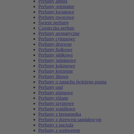
Perfumy ambra
Perfumy orientalne
Perfumy kwiatowe
Perfumy owocowe
Świeże perfumy
Cząsteczka perfum
Perfumy aromatyczne
Perfumy cytrusowe
Perfumy drzewne
Perfumy fiołkowe
Perfumy jabłkowe
Perfumy jaśminowe
Perfumy kokosowe
Perfumy korzenne
Perfumy liliowe
Perfumy o zapachu świeżego prania
Perfumy oud
Perfumy piżmowe
Perfumy różane
Perfumy szyprowe
Perfumy waniliowe
Perfumy z bergamotką
Perfumy z drzewem sandałowym
Perfumy z paczulą
Perfumy z wetiwerem