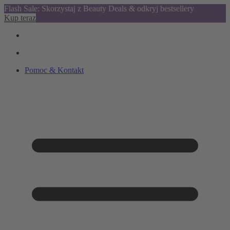
Flash Sale: Skorzystaj z Beauty Deals & odkryj bestsellery
Kup teraz
Pomoc & Kontakt