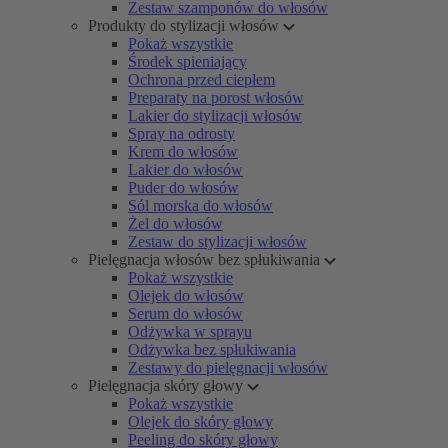
Zestaw szamponów do włosów
Produkty do stylizacji włosów
Pokaż wszystkie
Środek spieniający
Ochrona przed ciepłem
Preparaty na porost włosów
Lakier do stylizacji włosów
Spray na odrosty
Krem do włosów
Lakier do włosów
Puder do włosów
Sól morska do włosów
Żel do włosów
Zestaw do stylizacji włosów
Pielęgnacja włosów bez spłukiwania
Pokaż wszystkie
Olejek do włosów
Serum do włosów
Odżywka w sprayu
Odżywka bez spłukiwania
Zestawy do pielęgnacji włosów
Pielęgnacja skóry głowy
Pokaż wszystkie
Olejek do skóry głowy
Peeling do skóry głowy