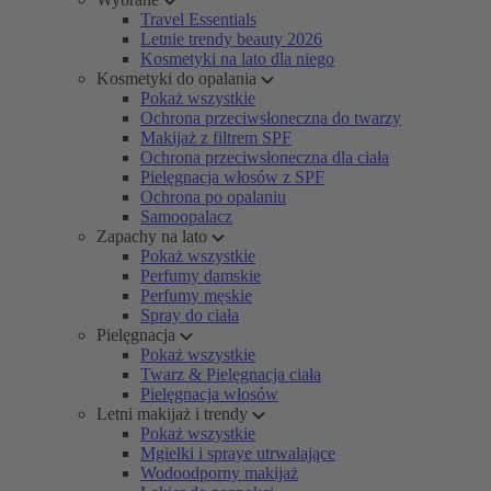
Travel Essentials
Letnie trendy beauty 2026
Kosmetyki na lato dla niego
Kosmetyki do opalania
Pokaż wszystkie
Ochrona przeciwsłoneczna do twarzy
Makijaż z filtrem SPF
Ochrona przeciwsłoneczna dla ciała
Pielęgnacja włosów z SPF
Ochrona po opalaniu
Samoopalacz
Zapachy na lato
Pokaż wszystkie
Perfumy damskie
Perfumy męskie
Spray do ciała
Pielęgnacja
Pokaż wszystkie
Twarz & Pielęgnacja ciała
Pielęgnacja włosów
Letni makijaż i trendy
Pokaż wszystkie
Mgiełki i spraye utrwalające
Wodoodporny makijaż