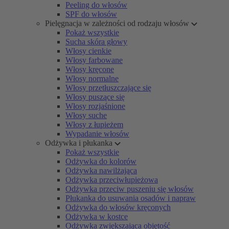
Peeling do włosów
SPF do włosów
Pielęgnacja w zależności od rodzaju włosów
Pokaż wszystkie
Sucha skóra głowy
Włosy cienkie
Włosy farbowane
Włosy kręcone
Włosy normalne
Włosy przetłuszczające się
Włosy puszące się
Włosy rozjaśnione
Włosy suche
Włosy z łupieżem
Wypadanie włosów
Odżywka i płukanka
Pokaż wszystkie
Odżywka do kolorów
Odżywka nawilżająca
Odżywka przeciwłupieżowa
Odżywka przeciw puszeniu się włosów
Płukanka do usuwania osadów i napraw
Odżywka do włosów kręconych
Odżywka w kostce
Odżywka zwiększająca objętość