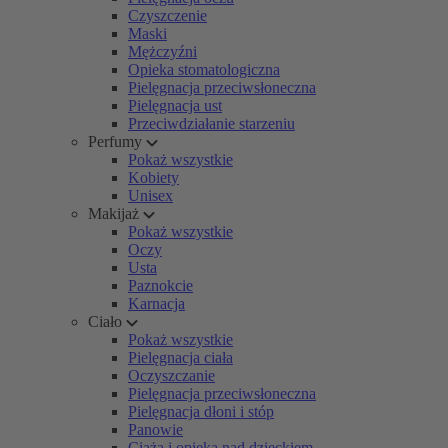
Czyszczenie
Maski
Mężczyźni
Opieka stomatologiczna
Pielęgnacja przeciwsłoneczna
Pielęgnacja ust
Przeciwdziałanie starzeniu
Perfumy
Pokaż wszystkie
Kobiety
Unisex
Makijaż
Pokaż wszystkie
Oczy
Usta
Paznokcie
Karnacja
Ciało
Pokaż wszystkie
Pielęgnacja ciała
Oczyszczanie
Pielęgnacja przeciwsłoneczna
Pielęgnacja dłoni i stóp
Panowie
Ciąża i opieka nad dzieckiem