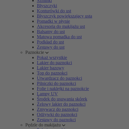
Szminki
Błyszczyki
Konturówki do ust
Błyszczyk powiększający usta
Pomadki w płynie
Akcesoria do makijażu ust
Balsamy do ust
Matowa pomadka do ust
Podkład do ust
Zestawy do ust
Paznokcie
Pokaż wszystkie
Lakier do paznokci
Lakier bazowy
Top do paznokci
Utwardzacz do paznokci
Pilniczki do paznokci
Folie i naklejki na paznokcie
Lampy UV
Środek do usuwania skórek
Żelowy lakier do paznokci
Zmywacz do paznokci
Odżywki do paznokci
Zestawy do paznokci
Pędzle do makijażu