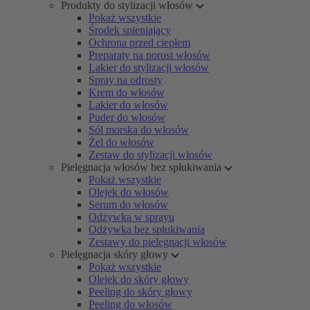
Produkty do stylizacji włosów
Pokaż wszystkie
Środek spieniający
Ochrona przed ciepłem
Preparaty na porost włosów
Lakier do stylizacji włosów
Spray na odrosty
Krem do włosów
Lakier do włosów
Puder do włosów
Sól morska do włosów
Żel do włosów
Zestaw do stylizacji włosów
Pielęgnacja włosów bez spłukiwania
Pokaż wszystkie
Olejek do włosów
Serum do włosów
Odżywka w sprayu
Odżywka bez spłukiwania
Zestawy do pielęgnacji włosów
Pielęgnacja skóry głowy
Pokaż wszystkie
Olejek do skóry głowy
Peeling do skóry głowy
Peeling do włosów