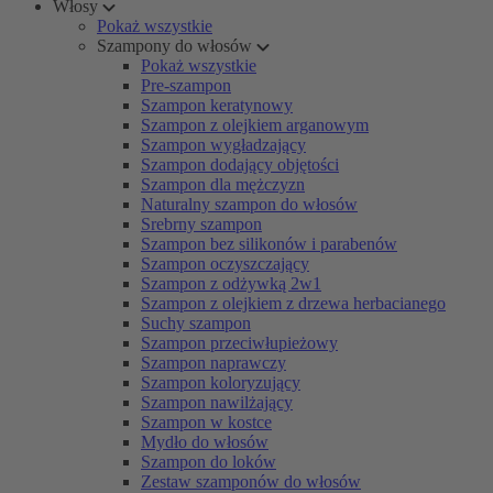
Włosy
Pokaż wszystkie
Szampony do włosów
Pokaż wszystkie
Pre-szampon
Szampon keratynowy
Szampon z olejkiem arganowym
Szampon wygładzający
Szampon dodający objętości
Szampon dla mężczyzn
Naturalny szampon do włosów
Srebrny szampon
Szampon bez silikonów i parabenów
Szampon oczyszczający
Szampon z odżywką 2w1
Szampon z olejkiem z drzewa herbacianego
Suchy szampon
Szampon przeciwłupieżowy
Szampon naprawczy
Szampon koloryzujący
Szampon nawilżający
Szampon w kostce
Mydło do włosów
Szampon do loków
Zestaw szamponów do włosów