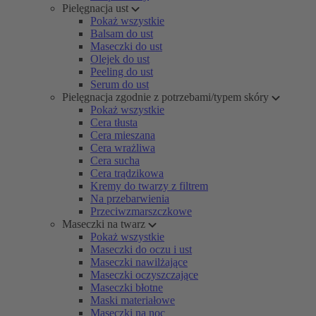
Pielęgnacja ust
Pokaż wszystkie
Balsam do ust
Maseczki do ust
Olejek do ust
Peeling do ust
Serum do ust
Pielęgnacja zgodnie z potrzebami/typem skóry
Pokaż wszystkie
Cera tłusta
Cera mieszana
Cera wrażliwa
Cera sucha
Cera trądzikowa
Kremy do twarzy z filtrem
Na przebarwienia
Przeciwzmarszczkowe
Maseczki na twarz
Pokaż wszystkie
Maseczki do oczu i ust
Maseczki nawilżające
Maseczki oczyszczające
Maseczki błotne
Maski materiałowe
Maseczki na noc