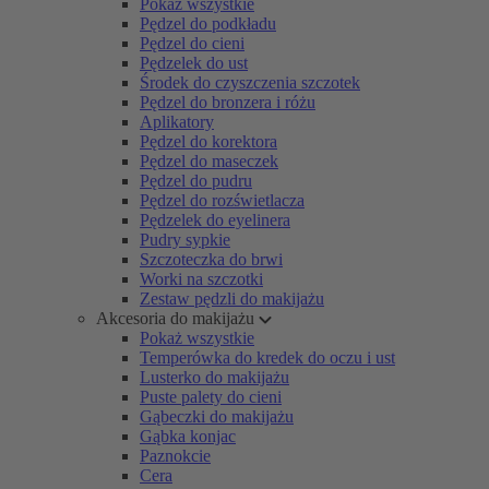
Pokaż wszystkie
Pędzel do podkładu
Pędzel do cieni
Pędzelek do ust
Środek do czyszczenia szczotek
Pędzel do bronzera i różu
Aplikatory
Pędzel do korektora
Pędzel do maseczek
Pędzel do pudru
Pędzel do rozświetlacza
Pędzelek do eyelinera
Pudry sypkie
Szczoteczka do brwi
Worki na szczotki
Zestaw pędzli do makijażu
Akcesoria do makijażu
Pokaż wszystkie
Temperówka do kredek do oczu i ust
Lusterko do makijażu
Puste palety do cieni
Gąbeczki do makijażu
Gąbka konjac
Paznokcie
Cera