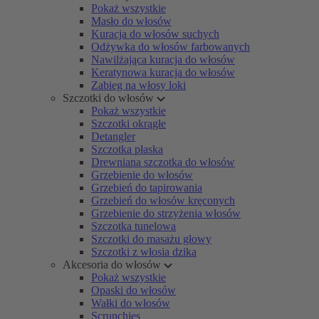
Pokaż wszystkie
Masło do włosów
Kuracja do włosów suchych
Odżywka do włosów farbowanych
Nawilżająca kuracja do włosów
Keratynowa kuracja do włosów
Zabieg na włosy loki
Szczotki do włosów
Pokaż wszystkie
Szczotki okrągłe
Detangler
Szczotka płaska
Drewniana szczotka do włosów
Grzebienie do włosów
Grzebień do tapirowania
Grzebień do włosów kręconych
Grzebienie do strzyżenia włosów
Szczotka tunelowa
Szczotki do masażu głowy
Szczotki z włosia dzika
Akcesoria do włosów
Pokaż wszystkie
Opaski do włosów
Wałki do włosów
Scrunchies