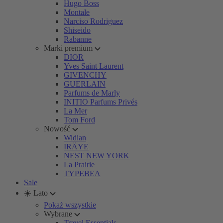
Hugo Boss
Montale
Narciso Rodriguez
Shiseido
Rabanne
Marki premium
DIOR
Yves Saint Laurent
GIVENCHY
GUERLAIN
Parfums de Marly
INITIO Parfums Privés
La Mer
Tom Ford
Nowość
Widian
IRÄYE
NEST NEW YORK
La Prairie
TYPEBEA
Sale
☀️ Lato
Pokaż wszystkie
Wybrane
Travel Essentials