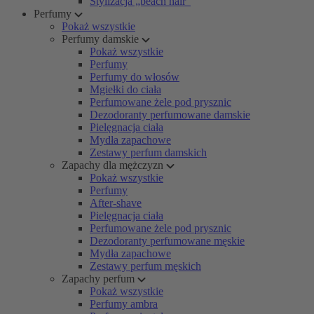
Stylizacja „beach hair”
Perfumy
Pokaż wszystkie
Perfumy damskie
Pokaż wszystkie
Perfumy
Perfumy do włosów
Mgiełki do ciała
Perfumowane żele pod prysznic
Dezodoranty perfumowane damskie
Pielęgnacja ciała
Mydła zapachowe
Zestawy perfum damskich
Zapachy dla mężczyzn
Pokaż wszystkie
Perfumy
After-shave
Pielęgnacja ciała
Perfumowane żele pod prysznic
Dezodoranty perfumowane męskie
Mydła zapachowe
Zestawy perfum męskich
Zapachy perfum
Pokaż wszystkie
Perfumy ambra