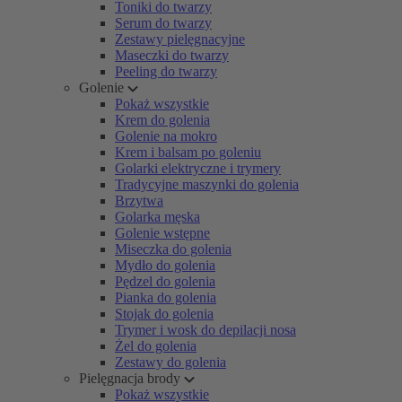
Toniki do twarzy
Serum do twarzy
Zestawy pielęgnacyjne
Maseczki do twarzy
Peeling do twarzy
Golenie
Pokaż wszystkie
Krem do golenia
Golenie na mokro
Krem i balsam po goleniu
Golarki elektryczne i trymery
Tradycyjne maszynki do golenia
Brzytwa
Golarka męska
Golenie wstępne
Miseczka do golenia
Mydło do golenia
Pędzel do golenia
Pianka do golenia
Stojak do golenia
Trymer i wosk do depilacji nosa
Żel do golenia
Zestawy do golenia
Pielęgnacja brody
Pokaż wszystkie