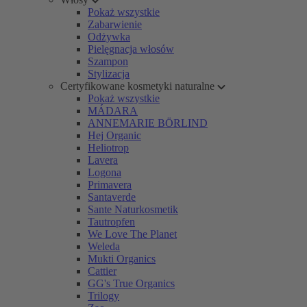
Pokaż wszystkie
Zabarwienie
Odżywka
Pielęgnacja włosów
Szampon
Stylizacja
Certyfikowane kosmetyki naturalne
Pokaż wszystkie
MÁDARA
ANNEMARIE BÖRLIND
Hej Organic
Heliotrop
Lavera
Logona
Primavera
Santaverde
Sante Naturkosmetik
Tautropfen
We Love The Planet
Weleda
Mukti Organics
Cattier
GG's True Organics
Trilogy