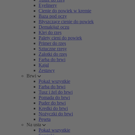
Eyelinery
Cienie do powiek w kremie
Baza pod oczy
Błyszczące cienie do powiek
Demakijaż oczu
Klej do rzęs
Palety cieni do powiek
Primer do rzęs
Sztuczne rzęsy
Zalotki do rzęs
Farba do brwi
Kajal
Zestawy
Brwi
Pokaż wszystkie
Farba do brwi
Tusz i żel do brwi
Pomada do brwi
Puder do brwi
Kredki do brwi
Nożyczki do brwi
Pęseta
Na usta
Pokaż wszystkie