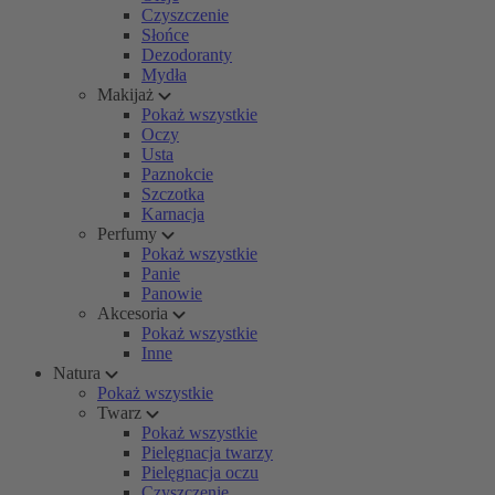
Czyszczenie
Słońce
Dezodoranty
Mydła
Makijaż
Pokaż wszystkie
Oczy
Usta
Paznokcie
Szczotka
Karnacja
Perfumy
Pokaż wszystkie
Panie
Panowie
Akcesoria
Pokaż wszystkie
Inne
Natura
Pokaż wszystkie
Twarz
Pokaż wszystkie
Pielęgnacja twarzy
Pielęgnacja oczu
Czyszczenie