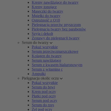
Kremy nawilżające do twarzy
Kremy tonujące
Maseczki do twarzy
Mgiełki do twarzy
Ostrożność z Q10
Pielęgnacja przeciw pryszczom
Pielęgnacja twarzy bez parabenów
Szyja i dekolt
Zestawy do pielęgnacji twarzy
Serum do twarzy
Pokaż wszystkie
Serum przeciwzmarszczkowe
Kolagen do twarzy
Serum nawilżające
Serum z kwasem hialuronowym
Serum z witaminą c
Ampułki
Pielęgnacja okolic oczu
Pokaż wszystkie
Serum do brwi
Krem pod oczy
Płatki pod oczy
Serum pod oczy
Serum do rzęs
Żel pod oczy