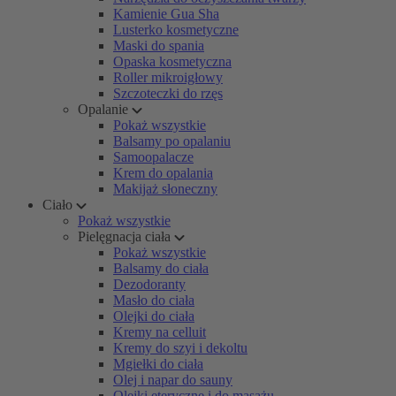
Kamienie Gua Sha
Lusterko kosmetyczne
Maski do spania
Opaska kosmetyczna
Roller mikroigłowy
Szczoteczki do rzęs
Opalanie
Pokaż wszystkie
Balsamy po opalaniu
Samoopalacze
Krem do opalania
Makijaż słoneczny
Ciało
Pokaż wszystkie
Pielęgnacja ciała
Pokaż wszystkie
Balsamy do ciała
Dezodoranty
Masło do ciała
Olejki do ciała
Kremy na celluit
Kremy do szyi i dekoltu
Mgiełki do ciała
Olej i napar do sauny
Olejki eteryczne i do masażu