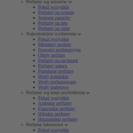
Perfumy wg sezonów
Pokaż wszystkie
Perfumy na wiosnę
Jesienne zapachy
Perfumy na lato
Perfumy na zimę
Najważniejsze wydarzenia
Pokaż wszystkie
Miniatury perfum
Nowości perfumeryjne
Oferty perfum
Perfumy na rachunek
Perfumy unisex
Popularne perfumy
Wody kolońskie
Wody perfumowane
Wody toaletowe
Perfumy wg kraju pochodzenia
Pokaż wszystkie
Arabskie perfumy
Francuskie perfumy
Włoskie perfumy
Hiszpańskie perfumy
Perfumy luksusowe
Pokaż wszystkie