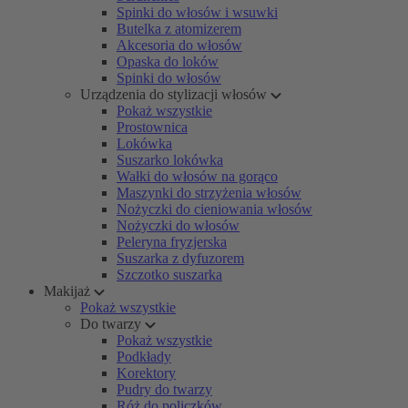
Spinki do włosów i wsuwki
Butelka z atomizerem
Akcesoria do włosów
Opaska do loków
Spinki do włosów
Urządzenia do stylizacji włosów
Pokaż wszystkie
Prostownica
Lokówka
Suszarko lokówka
Wałki do włosów na gorąco
Maszynki do strzyżenia włosów
Nożyczki do cieniowania włosów
Nożyczki do włosów
Peleryna fryzjerska
Suszarka z dyfuzorem
Szczotko suszarka
Makijaż
Pokaż wszystkie
Do twarzy
Pokaż wszystkie
Podkłady
Korektory
Pudry do twarzy
Róż do policzków