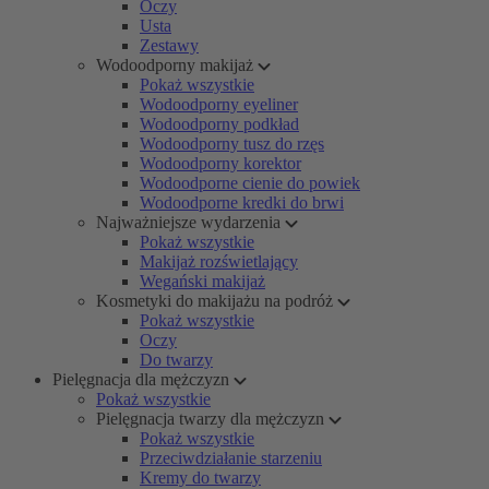
Oczy
Usta
Zestawy
Wodoodporny makijaż
Pokaż wszystkie
Wodoodporny eyeliner
Wodoodporny podkład
Wodoodporny tusz do rzęs
Wodoodporny korektor
Wodoodporne cienie do powiek
Wodoodporne kredki do brwi
Najważniejsze wydarzenia
Pokaż wszystkie
Makijaż rozświetlający
Wegański makijaż
Kosmetyki do makijażu na podróż
Pokaż wszystkie
Oczy
Do twarzy
Pielęgnacja dla mężczyzn
Pokaż wszystkie
Pielęgnacja twarzy dla mężczyzn
Pokaż wszystkie
Przeciwdziałanie starzeniu
Kremy do twarzy