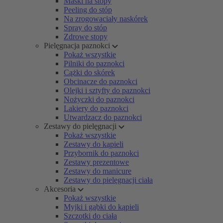
Maski na stopy
Peeling do stóp
Na zrogowaciały naskórek
Spray do stóp
Zdrowe stopy
Pielęgnacja paznokci
Pokaż wszystkie
Pilniki do paznokci
Cążki do skórek
Obcinacze do paznokci
Olejki i sztyfty do paznokci
Nożyczki do paznokci
Lakiery do paznokci
Utwardzacz do paznokci
Zestawy do pielęgnacji
Pokaż wszystkie
Zestawy do kąpieli
Przybornik do paznokci
Zestawy prezentowe
Zestawy do manicure
Zestawy do pielęgnacji ciała
Akcesoria
Pokaż wszystkie
Myjki i gąbki do kąpieli
Szczotki do ciała