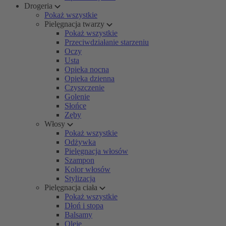
Drogeria
Pokaż wszystkie
Pielęgnacja twarzy
Pokaż wszystkie
Przeciwdziałanie starzeniu
Oczy
Usta
Opieka nocna
Opieka dzienna
Czyszczenie
Golenie
Słońce
Zęby
Włosy
Pokaż wszystkie
Odżywka
Pielęgnacja włosów
Szampon
Kolor włosów
Stylizacja
Pielęgnacja ciała
Pokaż wszystkie
Dłoń i stopa
Balsamy
Oleje