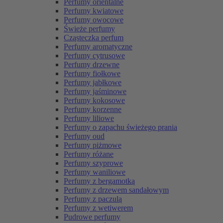
Perfumy orientalne
Perfumy kwiatowe
Perfumy owocowe
Świeże perfumy
Cząsteczka perfum
Perfumy aromatyczne
Perfumy cytrusowe
Perfumy drzewne
Perfumy fiołkowe
Perfumy jabłkowe
Perfumy jaśminowe
Perfumy kokosowe
Perfumy korzenne
Perfumy liliowe
Perfumy o zapachu świeżego prania
Perfumy oud
Perfumy piżmowe
Perfumy różane
Perfumy szyprowe
Perfumy waniliowe
Perfumy z bergamotką
Perfumy z drzewem sandałowym
Perfumy z paczulą
Perfumy z wetiwerem
Pudrowe perfumy