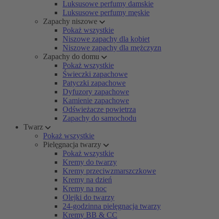
Luksusowe perfumy damskie
Luksusowe perfumy męskie
Zapachy niszowe
Pokaż wszystkie
Niszowe zapachy dla kobiet
Niszowe zapachy dla mężczyzn
Zapachy do domu
Pokaż wszystkie
Świeczki zapachowe
Patyczki zapachowe
Dyfuzory zapachowe
Kamienie zapachowe
Odświeżacze powietrza
Zapachy do samochodu
Twarz
Pokaż wszystkie
Pielęgnacja twarzy
Pokaż wszystkie
Kremy do twarzy
Kremy przeciwzmarszczkowe
Kremy na dzień
Kremy na noc
Olejki do twarzy
24-godzinna pielęgnacja twarzy
Kremy BB & CC