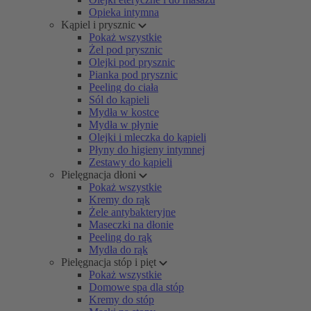
Opieka intymna
Kąpiel i prysznic
Pokaż wszystkie
Żel pod prysznic
Olejki pod prysznic
Pianka pod prysznic
Peeling do ciała
Sól do kąpieli
Mydła w kostce
Mydła w płynie
Olejki i mleczka do kąpieli
Płyny do higieny intymnej
Zestawy do kąpieli
Pielęgnacja dłoni
Pokaż wszystkie
Kremy do rąk
Żele antybakteryjne
Maseczki na dłonie
Peeling do rąk
Mydła do rąk
Pielęgnacja stóp i pięt
Pokaż wszystkie
Domowe spa dla stóp
Kremy do stóp