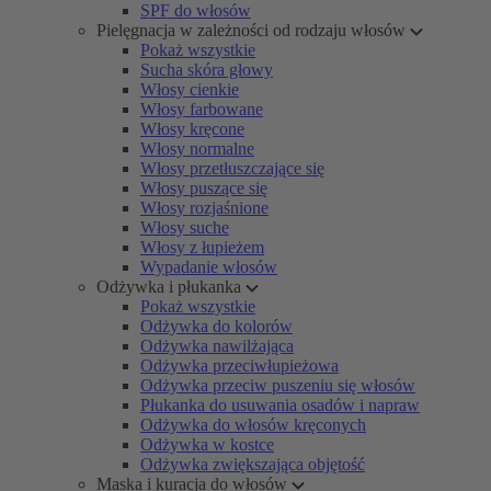
SPF do włosów
Pielęgnacja w zależności od rodzaju włosów
Pokaż wszystkie
Sucha skóra głowy
Włosy cienkie
Włosy farbowane
Włosy kręcone
Włosy normalne
Włosy przetłuszczające się
Włosy puszące się
Włosy rozjaśnione
Włosy suche
Włosy z łupieżem
Wypadanie włosów
Odżywka i płukanka
Pokaż wszystkie
Odżywka do kolorów
Odżywka nawilżająca
Odżywka przeciwłupieżowa
Odżywka przeciw puszeniu się włosów
Płukanka do usuwania osadów i napraw
Odżywka do włosów kręconych
Odżywka w kostce
Odżywka zwiększająca objętość
Maska i kuracja do włosów