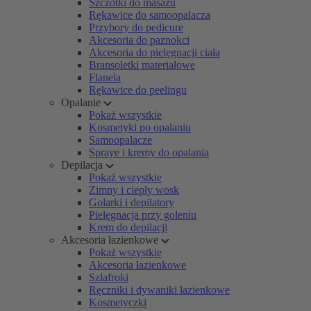
Szczotki do masażu
Rękawice do samoopalacza
Przybory do pedicure
Akcesoria do paznokci
Akcesoria do pielęgnacji ciała
Bransoletki materiałowe
Flanela
Rękawice do peelingu
Opalanie
Pokaż wszystkie
Kosmetyki po opalaniu
Samoopalacze
Spraye i kremy do opalania
Depilacja
Pokaż wszystkie
Zimny i ciepły wosk
Golarki i depilatory
Pielęgnacja przy goleniu
Krem do depilacji
Akcesoria łazienkowe
Pokaż wszystkie
Akcesoria łazienkowe
Szlafroki
Ręczniki i dywaniki łazienkowe
Kosmetyczki