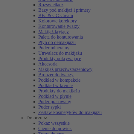
Rozświetlacz
Bazy pod makijaż i primery
BB- & CC-Cream
Kolorowe korektory
Konturowanie twarzy
Makijaż kryjący
Paleta do konturowania
Płyn do demakijażu
Puder mineralny
Utrwalacz do makijażu
Produkty pokrywające
Akcesoria
Makijaż przeciwstarzeniowy
Bronzer do twarzy
Podkład w kompakcie
Podkład w kremie
Produkty do makijażu
Podkład w płynie
Puder prasowany
Puder sypki
Zestaw kosmetyków do makijażu
Do oczu
Pokaż wszystkie
Cienie do powiek
Tusze do rzęs