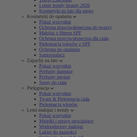
Letnie trendy beauty 2026
Kosmetyki na lato dla niego
Kosmetyki do opalania
Pokaż wszystkie
Ochrona przeciwsłoneczna do twarzy
Makijaż z filtrem SPF
Ochrona przeciwsłoneczna dla ciała
Pielęgnacja włosów z SPF
Ochrona po opalaniu
Samoopalacz
Zapachy na lato
Pokaż wszystkie
Perfumy damskie
Perfumy męskie
Spray do ciała
Pielęgnacja
Pokaż wszystkie
Twarz & Pielęgnacja ciała
Pielęgnacja włosów
Letni makijaż i trendy
Pokaż wszystkie
Mgiełki i spraye utrwalające
Wodoodporny makijaż
Lakier do paznokci