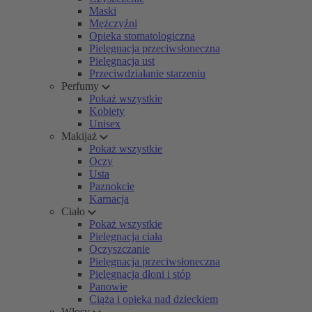
Maski
Mężczyźni
Opieka stomatologiczna
Pielęgnacja przeciwsłoneczna
Pielęgnacja ust
Przeciwdziałanie starzeniu
Perfumy
Pokaż wszystkie
Kobiety
Unisex
Makijaż
Pokaż wszystkie
Oczy
Usta
Paznokcie
Karnacja
Ciało
Pokaż wszystkie
Pielęgnacja ciała
Oczyszczanie
Pielęgnacja przeciwsłoneczna
Pielęgnacja dłoni i stóp
Panowie
Ciąża i opieka nad dzieckiem
Włosy