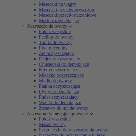
Maseczki na wągry
Maseczki przeciw pryszczom
Maseczki przeciwstarzeniowe
Maski rozświetlające
Oczyszczanie twarzy
Pokaż wszystkie
Peeling do twarzy
Toniki do twarzy
Płyn miceralny
Żel oczyszczający
Olejek oczyszczający
Chusteczki do demakijażu
Krem oczyszczający
Mleczko oczyszczające
Mydło do twarzy
Pianka oczyszczająca
Płyny do demakijażu
Puder oczyszczający
Waciki do demakijażu
Zestawy do mycia twarzy
Akcesoria do pielęgnacji twarzy
Pokaż wszystkie
Masaż twarzy
Szczoteczki do oczyszczania twarzy
Narzędzia do oczyszczania twarzy