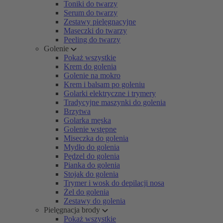
Toniki do twarzy
Serum do twarzy
Zestawy pielęgnacyjne
Maseczki do twarzy
Peeling do twarzy
Golenie
Pokaż wszystkie
Krem do golenia
Golenie na mokro
Krem i balsam po goleniu
Golarki elektryczne i trymery
Tradycyjne maszynki do golenia
Brzytwa
Golarka męska
Golenie wstępne
Miseczka do golenia
Mydło do golenia
Pędzel do golenia
Pianka do golenia
Stojak do golenia
Trymer i wosk do depilacji nosa
Żel do golenia
Zestawy do golenia
Pielęgnacja brody
Pokaż wszystkie