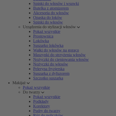
Spinki do włosów i wsuwki
Butelka z atomizerem
Akcesoria do włosów
Opaska do loków
Spinki do włosów
Urządzenia do stylizacji włosów
Pokaż wszystkie
Prostownica
Lokówka
Suszarko lokówka
Wałki do włosów na gorąco
Maszynki do strzyżenia włosów
Nożyczki do cieniowania włosów
Nożyczki do włosów
Peleryna fryzjerska
Suszarka z dyfuzorem
Szczotko suszarka
Makijaż
Pokaż wszystkie
Do twarzy
Pokaż wszystkie
Podkłady
Korektory
Pudry do twarzy
Róż do policzków