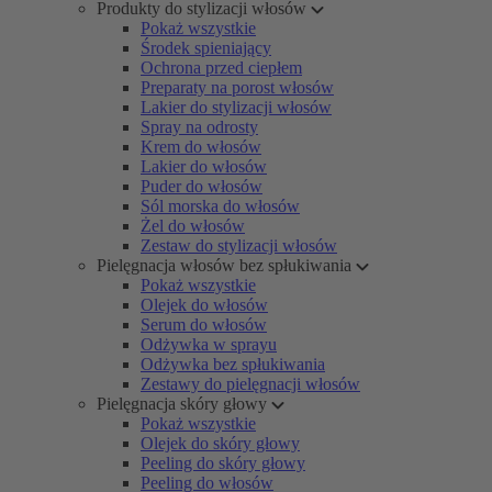
Produkty do stylizacji włosów
Pokaż wszystkie
Środek spieniający
Ochrona przed ciepłem
Preparaty na porost włosów
Lakier do stylizacji włosów
Spray na odrosty
Krem do włosów
Lakier do włosów
Puder do włosów
Sól morska do włosów
Żel do włosów
Zestaw do stylizacji włosów
Pielęgnacja włosów bez spłukiwania
Pokaż wszystkie
Olejek do włosów
Serum do włosów
Odżywka w sprayu
Odżywka bez spłukiwania
Zestawy do pielęgnacji włosów
Pielęgnacja skóry głowy
Pokaż wszystkie
Olejek do skóry głowy
Peeling do skóry głowy
Peeling do włosów