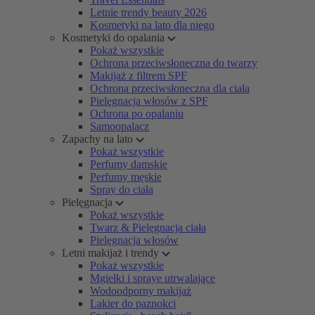
Letnie trendy beauty 2026
Kosmetyki na lato dla niego
Kosmetyki do opalania
Pokaż wszystkie
Ochrona przeciwsłoneczna do twarzy
Makijaż z filtrem SPF
Ochrona przeciwsłoneczna dla ciała
Pielęgnacja włosów z SPF
Ochrona po opalaniu
Samoopalacz
Zapachy na lato
Pokaż wszystkie
Perfumy damskie
Perfumy męskie
Spray do ciała
Pielęgnacja
Pokaż wszystkie
Twarz & Pielęgnacja ciała
Pielęgnacja włosów
Letni makijaż i trendy
Pokaż wszystkie
Mgiełki i spraye utrwalające
Wodoodporny makijaż
Lakier do paznokci