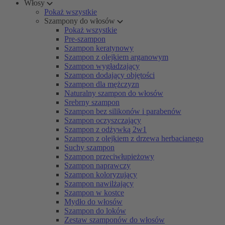
Włosy
Pokaż wszystkie
Szampony do włosów
Pokaż wszystkie
Pre-szampon
Szampon keratynowy
Szampon z olejkiem arganowym
Szampon wygładzający
Szampon dodający objętości
Szampon dla mężczyzn
Naturalny szampon do włosów
Srebrny szampon
Szampon bez silikonów i parabenów
Szampon oczyszczający
Szampon z odżywką 2w1
Szampon z olejkiem z drzewa herbacianego
Suchy szampon
Szampon przeciwłupieżowy
Szampon naprawczy
Szampon koloryzujący
Szampon nawilżający
Szampon w kostce
Mydło do włosów
Szampon do loków
Zestaw szamponów do włosów