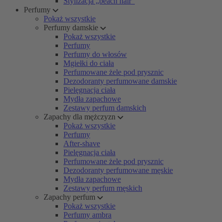
Stylizacja „beach hair”
Perfumy
Pokaż wszystkie
Perfumy damskie
Pokaż wszystkie
Perfumy
Perfumy do włosów
Mgiełki do ciała
Perfumowane żele pod prysznic
Dezodoranty perfumowane damskie
Pielęgnacja ciała
Mydła zapachowe
Zestawy perfum damskich
Zapachy dla mężczyzn
Pokaż wszystkie
Perfumy
After-shave
Pielęgnacja ciała
Perfumowane żele pod prysznic
Dezodoranty perfumowane męskie
Mydła zapachowe
Zestawy perfum męskich
Zapachy perfum
Pokaż wszystkie
Perfumy ambra