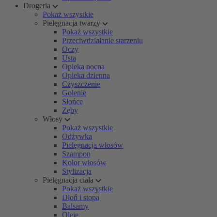
Drogeria
Pokaż wszystkie
Pielęgnacja twarzy
Pokaż wszystkie
Przeciwdziałanie starzeniu
Oczy
Usta
Opieka nocna
Opieka dzienna
Czyszczenie
Golenie
Słońce
Zęby
Włosy
Pokaż wszystkie
Odżywka
Pielęgnacja włosów
Szampon
Kolor włosów
Stylizacja
Pielęgnacja ciała
Pokaż wszystkie
Dłoń i stopa
Balsamy
Oleje