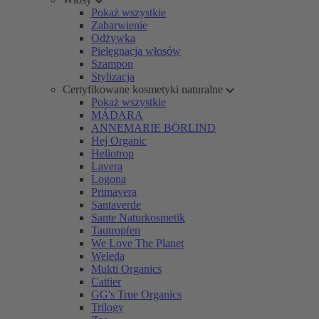
Pokaż wszystkie
Zabarwienie
Odżywka
Pielęgnacja włosów
Szampon
Stylizacja
Certyfikowane kosmetyki naturalne
Pokaż wszystkie
MÁDARA
ANNEMARIE BÖRLIND
Hej Organic
Heliotrop
Lavera
Logona
Primavera
Santaverde
Sante Naturkosmetik
Tautropfen
We Love The Planet
Weleda
Mukti Organics
Cattier
GG's True Organics
Trilogy