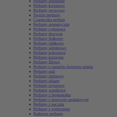
Perfumy orientalne
Perfumy kwiatowe
Perfumy owocowe
Świeże perfumy
Cząsteczka perfum
Perfumy aromatyczne
Perfumy cytrusowe
Perfumy drzewne
Perfumy fiołkowe
Perfumy jabłkowe
Perfumy jaśminowe
Perfumy kokosowe
Perfumy korzenne
Perfumy liliowe
Perfumy o zapachu świeżego prania
Perfumy oud
Perfumy piżmowe
Perfumy różane
Perfumy szyprowe
Perfumy waniliowe
Perfumy z bergamotką
Perfumy z drzewem sandałowym
Perfumy z paczulą
Perfumy z wetiwerem
Pudrowe perfumy