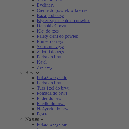
Eyelinery
Cienie do powiek w kremie
Baza pod oczy
Błyszczące cienie do powiek
Demakijaż oczu
Klej do rzęs
Palety cieni do powiek
Primer do rzęs
Sztuczne rzęsy
Zalotki do rzęs
Farba do brwi
Kajal
Zestawy
Brwi
Pokaż wszystkie
Farba do brwi
Tusz i żel do brwi
Pomada do brwi
Puder do brwi
Kredki do brwi
Nożyczki do brwi
Pęseta
Na usta
Pokaż wszystkie