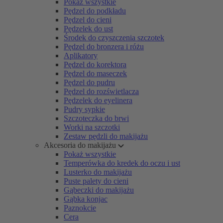
Pokaż wszystkie
Pędzel do podkładu
Pędzel do cieni
Pędzelek do ust
Środek do czyszczenia szczotek
Pędzel do bronzera i różu
Aplikatory
Pędzel do korektora
Pędzel do maseczek
Pędzel do pudru
Pędzel do rozświetlacza
Pędzelek do eyelinera
Pudry sypkie
Szczoteczka do brwi
Worki na szczotki
Zestaw pędzli do makijażu
Akcesoria do makijażu
Pokaż wszystkie
Temperówka do kredek do oczu i ust
Lusterko do makijażu
Puste palety do cieni
Gąbeczki do makijażu
Gąbka konjac
Paznokcie
Cera