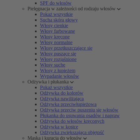
SPF do włosów
Pielęgnacja w zależności od rodzaju włosów
Pokaż wszystkie
Sucha skóra głowy
Włosy cienkie
Włosy farbowane
Włosy kręcone
Włosy normalne
Włosy przetłuszczające się
Włosy puszące się
Włosy rozjaśnione
Włosy suche
Włosy z łupieżem
Wypadanie włosów
Odżywka i płukanka
Pokaż wszystkie
Odżywka do kolorów
Odżywka nawilżająca
Odżywka przeciwłupieżowa
Odżywka przeciw puszeniu się włosów
Płukanka do usuwania osadów i napraw
Odżywka do włosów kręconych
Odżywka w kostce
Odżywka zwiększająca objętość
Maska i kuracja do włosów