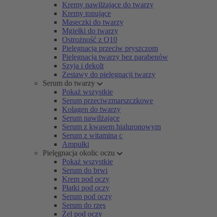
Kremy nawilżające do twarzy
Kremy tonujące
Maseczki do twarzy
Mgiełki do twarzy
Ostrożność z Q10
Pielęgnacja przeciw pryszczom
Pielęgnacja twarzy bez parabenów
Szyja i dekolt
Zestawy do pielęgnacji twarzy
Serum do twarzy
Pokaż wszystkie
Serum przeciwzmarszczkowe
Kolagen do twarzy
Serum nawilżające
Serum z kwasem hialuronowym
Serum z witaminą c
Ampułki
Pielęgnacja okolic oczu
Pokaż wszystkie
Serum do brwi
Krem pod oczy
Płatki pod oczy
Serum pod oczy
Serum do rzęs
Żel pod oczy