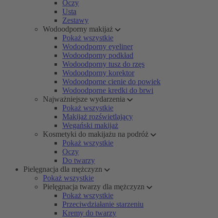
Oczy
Usta
Zestawy
Wodoodporny makijaż
Pokaż wszystkie
Wodoodporny eyeliner
Wodoodporny podkład
Wodoodporny tusz do rzęs
Wodoodporny korektor
Wodoodporne cienie do powiek
Wodoodporne kredki do brwi
Najważniejsze wydarzenia
Pokaż wszystkie
Makijaż rozświetlający
Wegański makijaż
Kosmetyki do makijażu na podróż
Pokaż wszystkie
Oczy
Do twarzy
Pielęgnacja dla mężczyzn
Pokaż wszystkie
Pielęgnacja twarzy dla mężczyzn
Pokaż wszystkie
Przeciwdziałanie starzeniu
Kremy do twarzy