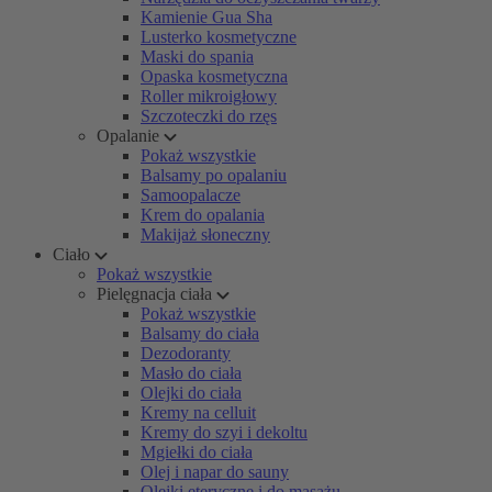
Kamienie Gua Sha
Lusterko kosmetyczne
Maski do spania
Opaska kosmetyczna
Roller mikroigłowy
Szczoteczki do rzęs
Opalanie
Pokaż wszystkie
Balsamy po opalaniu
Samoopalacze
Krem do opalania
Makijaż słoneczny
Ciało
Pokaż wszystkie
Pielęgnacja ciała
Pokaż wszystkie
Balsamy do ciała
Dezodoranty
Masło do ciała
Olejki do ciała
Kremy na celluit
Kremy do szyi i dekoltu
Mgiełki do ciała
Olej i napar do sauny
Olejki eteryczne i do masażu