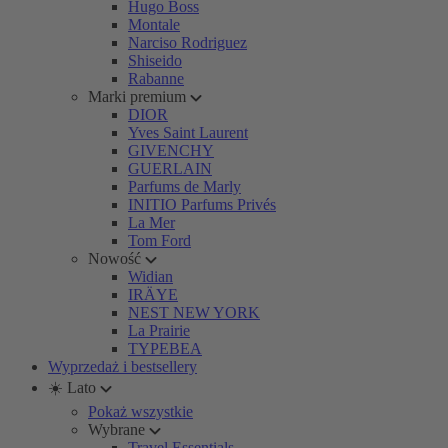
Hugo Boss
Montale
Narciso Rodriguez
Shiseido
Rabanne
Marki premium
DIOR
Yves Saint Laurent
GIVENCHY
GUERLAIN
Parfums de Marly
INITIO Parfums Privés
La Mer
Tom Ford
Nowość
Widian
IRÄYE
NEST NEW YORK
La Prairie
TYPEBEA
Wyprzedaż i bestsellery
☀️ Lato
Pokaż wszystkie
Wybrane
Travel Essentials