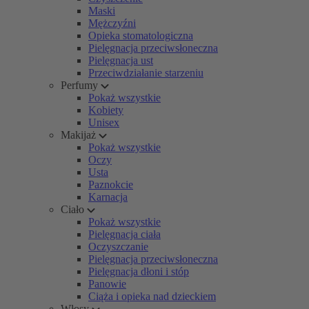
Maski
Mężczyźni
Opieka stomatologiczna
Pielęgnacja przeciwsłoneczna
Pielęgnacja ust
Przeciwdziałanie starzeniu
Perfumy
Pokaż wszystkie
Kobiety
Unisex
Makijaż
Pokaż wszystkie
Oczy
Usta
Paznokcie
Karnacja
Ciało
Pokaż wszystkie
Pielęgnacja ciała
Oczyszczanie
Pielęgnacja przeciwsłoneczna
Pielęgnacja dłoni i stóp
Panowie
Ciąża i opieka nad dzieckiem
Włosy