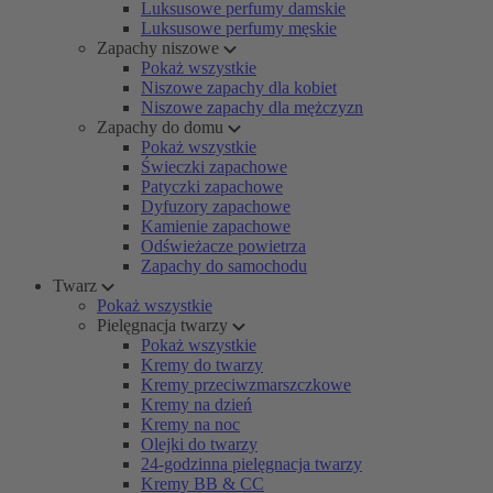
Luksusowe perfumy damskie
Luksusowe perfumy męskie
Zapachy niszowe
Pokaż wszystkie
Niszowe zapachy dla kobiet
Niszowe zapachy dla mężczyzn
Zapachy do domu
Pokaż wszystkie
Świeczki zapachowe
Patyczki zapachowe
Dyfuzory zapachowe
Kamienie zapachowe
Odświeżacze powietrza
Zapachy do samochodu
Twarz
Pokaż wszystkie
Pielęgnacja twarzy
Pokaż wszystkie
Kremy do twarzy
Kremy przeciwzmarszczkowe
Kremy na dzień
Kremy na noc
Olejki do twarzy
24-godzinna pielęgnacja twarzy
Kremy BB & CC