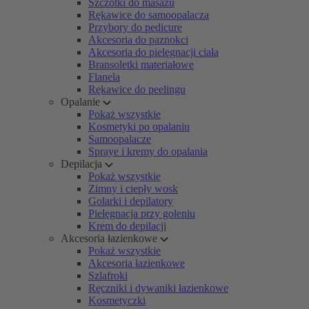
Szczotki do masażu
Rękawice do samoopalacza
Przybory do pedicure
Akcesoria do paznokci
Akcesoria do pielęgnacji ciała
Bransoletki materiałowe
Flanela
Rękawice do peelingu
Opalanie
Pokaż wszystkie
Kosmetyki po opalaniu
Samoopalacze
Spraye i kremy do opalania
Depilacja
Pokaż wszystkie
Zimny i ciepły wosk
Golarki i depilatory
Pielęgnacja przy goleniu
Krem do depilacji
Akcesoria łazienkowe
Pokaż wszystkie
Akcesoria łazienkowe
Szlafroki
Ręczniki i dywaniki łazienkowe
Kosmetyczki