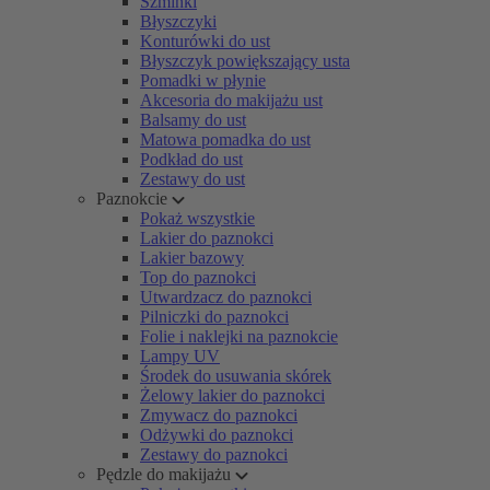
Szminki
Błyszczyki
Konturówki do ust
Błyszczyk powiększający usta
Pomadki w płynie
Akcesoria do makijażu ust
Balsamy do ust
Matowa pomadka do ust
Podkład do ust
Zestawy do ust
Paznokcie
Pokaż wszystkie
Lakier do paznokci
Lakier bazowy
Top do paznokci
Utwardzacz do paznokci
Pilniczki do paznokci
Folie i naklejki na paznokcie
Lampy UV
Środek do usuwania skórek
Żelowy lakier do paznokci
Zmywacz do paznokci
Odżywki do paznokci
Zestawy do paznokci
Pędzle do makijażu