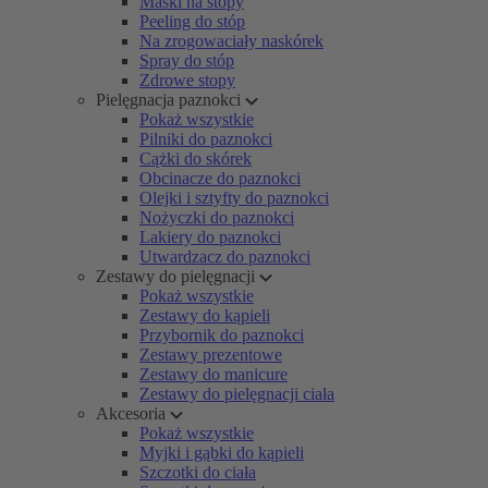
Maski na stopy
Peeling do stóp
Na zrogowaciały naskórek
Spray do stóp
Zdrowe stopy
Pielęgnacja paznokci
Pokaż wszystkie
Pilniki do paznokci
Cążki do skórek
Obcinacze do paznokci
Olejki i sztyfty do paznokci
Nożyczki do paznokci
Lakiery do paznokci
Utwardzacz do paznokci
Zestawy do pielęgnacji
Pokaż wszystkie
Zestawy do kąpieli
Przybornik do paznokci
Zestawy prezentowe
Zestawy do manicure
Zestawy do pielęgnacji ciała
Akcesoria
Pokaż wszystkie
Myjki i gąbki do kąpieli
Szczotki do ciała