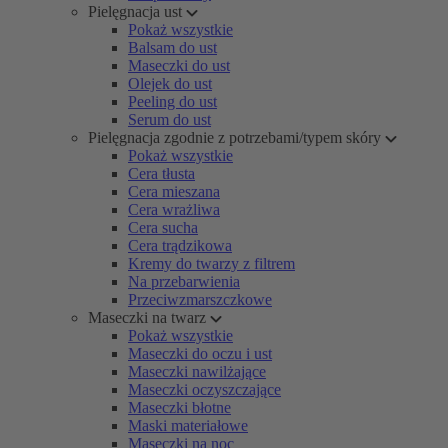
Pielęgnacja ust
Pokaż wszystkie
Balsam do ust
Maseczki do ust
Olejek do ust
Peeling do ust
Serum do ust
Pielęgnacja zgodnie z potrzebami/typem skóry
Pokaż wszystkie
Cera tłusta
Cera mieszana
Cera wrażliwa
Cera sucha
Cera trądzikowa
Kremy do twarzy z filtrem
Na przebarwienia
Przeciwzmarszczkowe
Maseczki na twarz
Pokaż wszystkie
Maseczki do oczu i ust
Maseczki nawilżające
Maseczki oczyszczające
Maseczki błotne
Maski materiałowe
Maseczki na noc