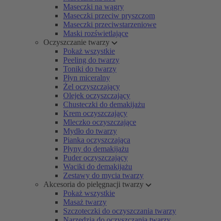
Maseczki na wągry
Maseczki przeciw pryszczom
Maseczki przeciwstarzeniowe
Maski rozświetlające
Oczyszczanie twarzy
Pokaż wszystkie
Peeling do twarzy
Toniki do twarzy
Płyn miceralny
Żel oczyszczający
Olejek oczyszczający
Chusteczki do demakijażu
Krem oczyszczający
Mleczko oczyszczające
Mydło do twarzy
Pianka oczyszczająca
Płyny do demakijażu
Puder oczyszczający
Waciki do demakijażu
Zestawy do mycia twarzy
Akcesoria do pielęgnacji twarzy
Pokaż wszystkie
Masaż twarzy
Szczoteczki do oczyszczania twarzy
Narzędzia do oczyszczania twarzy