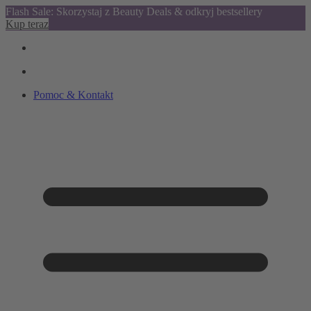
Flash Sale: Skorzystaj z Beauty Deals & odkryj bestsellery
Kup teraz
Pomoc & Kontakt