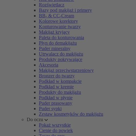
Rozświetlacz
Bazy pod makijaż i primery
BB- & CC-Cream
Kolorowe korektory
Konturowanie twarzy
Makijaż kryjący
Paleta do konturowania
Płyn do demakijażu
Puder mineralny
Utrwalacz do makijażu
Produkty pokrywające
Akcesoria
Makijaż przeciwstarzeniowy
Bronzer do twarzy
Podkład w kompakcie
Podkład w kremie
Produkty do makijażu
Podkład w płynie
Puder prasowany
Puder sypki
Zestaw kosmetyków do makijażu
Do oczu
Pokaż wszystkie
Cienie do powiek
Tusze do rzęs