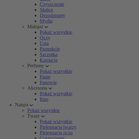
Czyszczenie
Słońce
Dezodoranty
Mydła
Makijaż
Pokaż wszystkie
Oczy
Usta
Paznokcie
Szczotka
Karnacja
Perfumy
Pokaż wszystkie
Panie
Panowie
Akcesoria
Pokaż wszystkie
Inne
Natura
Pokaż wszystkie
Twarz
Pokaż wszystkie
Pielęgnacja twarzy
Pielęgnacja oczu
Czyszczenie