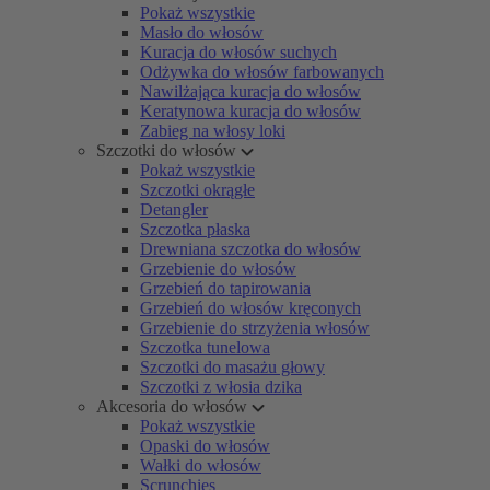
Pokaż wszystkie
Masło do włosów
Kuracja do włosów suchych
Odżywka do włosów farbowanych
Nawilżająca kuracja do włosów
Keratynowa kuracja do włosów
Zabieg na włosy loki
Szczotki do włosów
Pokaż wszystkie
Szczotki okrągłe
Detangler
Szczotka płaska
Drewniana szczotka do włosów
Grzebienie do włosów
Grzebień do tapirowania
Grzebień do włosów kręconych
Grzebienie do strzyżenia włosów
Szczotka tunelowa
Szczotki do masażu głowy
Szczotki z włosia dzika
Akcesoria do włosów
Pokaż wszystkie
Opaski do włosów
Wałki do włosów
Scrunchies