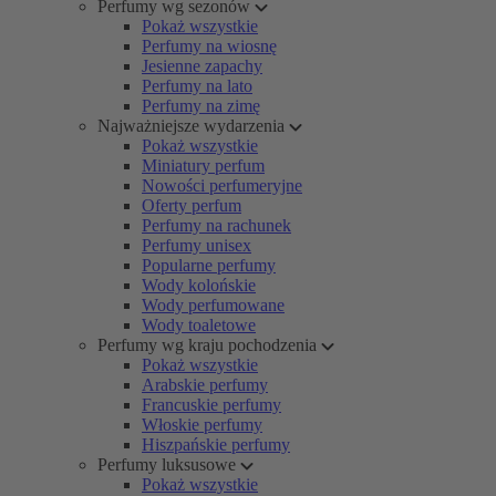
Perfumy wg sezonów
Pokaż wszystkie
Perfumy na wiosnę
Jesienne zapachy
Perfumy na lato
Perfumy na zimę
Najważniejsze wydarzenia
Pokaż wszystkie
Miniatury perfum
Nowości perfumeryjne
Oferty perfum
Perfumy na rachunek
Perfumy unisex
Popularne perfumy
Wody kolońskie
Wody perfumowane
Wody toaletowe
Perfumy wg kraju pochodzenia
Pokaż wszystkie
Arabskie perfumy
Francuskie perfumy
Włoskie perfumy
Hiszpańskie perfumy
Perfumy luksusowe
Pokaż wszystkie