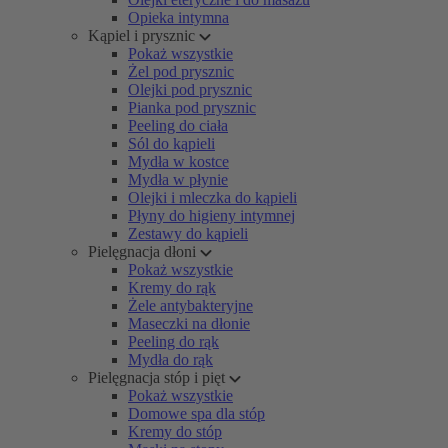
Opieka intymna
Kąpiel i prysznic
Pokaż wszystkie
Żel pod prysznic
Olejki pod prysznic
Pianka pod prysznic
Peeling do ciała
Sól do kąpieli
Mydła w kostce
Mydła w płynie
Olejki i mleczka do kąpieli
Płyny do higieny intymnej
Zestawy do kąpieli
Pielęgnacja dłoni
Pokaż wszystkie
Kremy do rąk
Żele antybakteryjne
Maseczki na dłonie
Peeling do rąk
Mydła do rąk
Pielęgnacja stóp i pięt
Pokaż wszystkie
Domowe spa dla stóp
Kremy do stóp